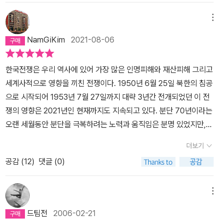
기를 염원한다. 책 속 몇 구절:... 정전협정을 통해서 전쟁을 끝내되,
적에게는 최대한 타격을 주고 남한군의 전력은 최대한 강화하면서 끝
메뉴
내야 한다는 것을 의미했다. 이제 38선 이북으로 진격할 때의 전략은
NamGiKim
2021-08-06
수정된 것이다. (250 페이지)... 화력에 자신 있던 유엔군 측은 당시
의 전선을 새로운 군사분계선으로 정하자고 제의한 데 반해, 공산군
한국전쟁은 우리 역사에 있어 가장 많은 인명피해와 재산피해 그리고
측에서는 38도선을 군사분계선으로 정하자고 제안하였다. 유엔군
세계사적으로 영향을 끼친 전쟁이다. 1950년 6월 25일 북한의 침공
측의 제안에는 깊은 의미가 있었다. 물론 일차적인 이유는 시간을 끌
으로 시작되어 1953년 7월 27일까지 대략 3년간 전개되었던 이 전
수록 화력이 우세한 유엔군 측이 좀 더 많은 영역을 확보할 수 있을 것
쟁의 영향은 2021년인 현재까지도 지속되고 있다. 분단 70년이라는
이라는 판단때문이었겠지만, 더 중요한 것은 <자료 44>에 나타나는
오랜 세월동안 분단을 극복하려는 노력과 움직임은 분명 있었지만,
것처럼 시간이 흐를수록 적에게 더 많은 피해를 입힐 수 있을 것이라
그 구조는 지금까지도 살아있다. 따라서 일각에서는 한반도를 ‘냉전
고 판단했기 때문이다. 협상이 진행되는 동안에도 전투는 계속되었
더보기
의 마지막 보루’라는 표현을 쓰기도 한다. 한국전쟁은 남한과 북한 모
고, 폭격기들은 계속 북한 지역을 폭격했다. 화력에서 우세한 유엔군
공감 (
12
)
댓글 (0)
두에게 많은 피해와 영향을 주었다. 현재 북한이 강력한 반미주의 국
은 무기가 뒷받침되는 한 계속 38선 이북 지역에 인적, 물적 피해를
가가 된 것이나, 한국이 강력한 반공주의 국가가 된 것도 이 한국전쟁
줄 수 있었다. (254 페이지) 상황이 이렇게 되자 이승만은 자신을 지
이라는 사건을 통해 설명이 가능할 정도다. 한국전쟁이라는 주제는
메뉴
지하는 소수 국회의원들로 하여금 '대통령 직선제'를 골간으로 하는
미소냉전시대사에 있어서 중요한 전쟁이기도 하다. 비록 스탈린이 이
헌법 개정안을 내놓게 했다. 그리고 관제 시위를 조직하여 내각제 개
드팀전
2006-02-21