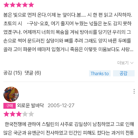
전쟁에 정규군대를 보내지는 않았으나, 북한의 김일성에게 막대한 무
헌을 추진하는 국회의원들에 대한 소환운동을 벌였다. 1952년 초 지
기와 자금을 지원한 것은 명백한 사실이었다. 미국의 트루먼 행정부
방자치단체 선거를 통해 국회 밖에서 세력을 획득한 이승만은 이들을
봄은 빛으로 먼저 온다.이제 눈 앞이다.봄.... 시 한 편 읽고 시작하자.
는 전쟁 초기부터 신속히 군사개입을 했으며, 50만 가까이 되는 병력
동원하여 국회의원들을 '매국노'로 몰아붙이며 압박한 것이다. 그러
초토의 시 -구상-오호, 여기 줄지어 누웠는 넋들은 눈도 감지 못하
을 한반도에 파병하기도 했었다. 이에 따라 한국전쟁은 미국의 대외
나 국회는 아랑곳 않고 내각제 개헌을 추진하였다. 이에 이승만은 전
였겠구나. 어제까지 너희의 목숨을 겨눠 방아쇠를 당기던 우리의 그
정책에도 변화를 가져왔었다. 한국전쟁이 또 다른 의미에서 특수한
방에 있는 일부 부대를 부산으로 빼돌려 부산을 중심으로 한 경상남
손으로 썩어 문드러진 살덩이와 뼈를 추려 그래도 양지 바른 두메를
전쟁이다. 왜냐하면 자본주의 진영과 사회주의 진영의 전선의 급반전
도 지역에 계엄을 선포하였다. 부산 지역에 공비가 나타났다는 게 이
골라 고이 파묻어 떼마저 입혔거니 죽음은 이렇듯 미움보다도 사랑보
이 있었기 때문이다. 전쟁 초기 북한은 남한 땅 90%를 점령했었고,
유였지만, 나중에 밝혀진 바로는 정부에 의해 동원된 가짜 공비들이
다도 더욱 신비스러운 것이로다. 이 곳서 나와 너희의 넋들이 돌아가
인천상륙작전 이후 한국과 유엔군은 북한땅 90%를 점령했었다. 서
더보기
었다. 계엄령이 선포된 뒤, 국회의원들이 타고 가던 통근버스가 출근
야 할 고향 땅은 삼십 리면 가로 막히고, 무주 공산(無主空山)의 적
로가 거의 먹힐 뻔했던 상태에서 전세를 역전한 경험을 가지고 있다
길에 통째로 견인되어 그들 중 일부가 '국제공산당' 연루 혐의로 구속
공감 (
15
)
댓글 (6)
막만이 천만 근 나의 가슴을 억누르는데 살아서는 너희가 나와 미움
는 것이다. 뿐만 아니라 한국전쟁은 내전의 잔혹한 민간인 학살을 보
되는 사태가 발생했다. 입법부의 기능은 완전히 정지되었다. 사태가
으로 맺혔건만, 이제는 오히려 너희의 풀지 못한 원한이 나의 바램 속
여주기도 했다. 특히나 전쟁 초기 이승만 정부에 의해 자행된 국민보
이에 이르자 발등에 불이 떨어진 것은 미국이었다. 미국과 함께 유엔
에 깃들여 있도다. 손에 닿을 듯한 봄 하늘에 구름은 무심히도 북으로
메뉴
도연맹 학살이나 서울 수복 이후 남한지역에서 벌어진 부역자 학살이
군으로 전쟁에 참여한 국가들의 대사관과 UNCURK에 참여한 각국
흘러가고, 어디서 울려 오는 포성(砲聲) 몇 발, 나는 그만 이 은원(恩
나 북한지역에서 벌어진 한국군에 의한 양민학살은 그 규모나 잔인성
외로운 발바닥
2005-12-27
대표단의 항의가 주한미국 대사관, 유엔군 사령부, 심지어는 워싱턴
怨)의 무덤 앞에 목놓아 버린다. --------------------------------
에 있어서 상상을 초월했다. 1951년에 발생한 거창양민학살 사건의
에까지 쏟아졌다. 자기들은 자유민주주의를 수호하고 북한의 침략을
-----------전쟁이 끝난지 50년이 넘었다.하지만 지금도 지리산 어
전개를 보면 김종원이 지휘하는 한국군에 의해 총 1,400명이 학살당
한국전쟁에 관하여 스탈린의 사주로 김일성이 남침하였고 그로 인해
막기 위해 귀중한 젊은이들의 생명을 희생하면서까지 한국을 돕고 있
느 골짜기엔 이름 없는 파르티잔의 원혼들이 녹아내려가는 잔설과
했는데, 이들 중 대다수는 여성, 아이, 노인이었다. 미군에 의한 직접
많은 국군과 유엔군이 전사하였고 민간인 피해도 컸다는 과거의 전통
는데, 정작 한국 정부가 자유민주주의를 존중하지 않는다면 참전 명
함께 봄을 맞고 있을 것이다.한국 전쟁은 우리에게 너무 많이 알려져