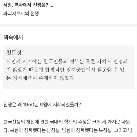
교수가 수년간 한국전쟁을 주제로 강의하면서 전후 세대 학생들과 피
서장. 역사에서 전쟁은?
드백을 나누며 '지금 우리에게 한국전쟁이란 과연 어떤 의미인가'에
파괴자로서의 전쟁
대해 고민해온 노력의 결실이다.
책속에서
책은 이 전쟁을 6.25가 아닌 '한국전쟁'으로 불러야 하는 이유를 설명
하는 것으로 시작해, 전쟁의 기원부터 분단까지 순차적으로 짚어나간
첫문장
다. 한국전쟁에 대해 이제까지 권력이 이야기해온 이데올로기와 편견
식민지 시기에는 한국인들의 정부는 물론 자치도 인정되
을 걷어내고 사실적으로 바라보고자한 시각이 돋보인다.
지 않았기 때문에 합법적인 정치공간에서 활동할 수 있
는 정치세력이 존재하지 않았다.
한국 사람들에게 이 전쟁이 무엇이며, 우리 역사상 얼마나 중요한 사
건이었는지, 그리고 그 현재적 의미는 무엇인지를 전체적으로 살펴보
게 하는 책이다. 일반인들이 말로만 듣고 실체는 보지 못했던 '정전협
전쟁은 왜 1950년 6월에 시작되었을까?
정'문을 비롯한 총 68개의 사료들과 60여 컷에 이르는 전쟁 당시의
사진, 각종 지도 및 꼼꼼하게 정리된 전쟁일지 등이 이해를 돕는다.
한국전쟁의 개전에 관한 국내외 학계의 주장은 크게 세 가지로 나뉜
다. 북한이 침략했다는 남침설, 남한이 침략했다는 북침설, 그리고 남
* 책에서 다루고 잇는 주요 쟁점은 다음과 같다.