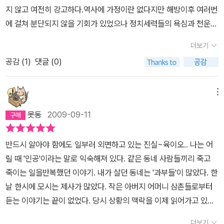
MB 정부가 들어 선 이후에는 남북관계가 다시 경색 되고 있다.아직
침설 등. 그동안 학교에서 교육받은 원인은 물론 전격 남침설이다. 피
지 않고 여전히 강고하다.역사에 가정이란 없다지만 해방이후 여러번
인용한다.즉 북한은 처음부터 서울만 점령함으로써 전쟁을 끝내려 했
한반도의 진정한 평화는 요원한 일인 것 같다.이렇게몇 십년 가까이
에 굶주린 북괴가 전격적으로 38선을 넘어와 평화롭게 살아가던 남
에 걸쳐 분단되지 않을 기회가 있었으나 정치세력들의 욕심과 천운이
다는 설이다. 인천상륙작전같은 경우도 미리 정보가 있었음에도 낙동
영향을 끼쳐온 한국전쟁에 대한 진지한 고찰이야말로, 여전히 한국전
한을 일대 아수라장으로 몰고 갔다는 것이다. 브루스 커밍스의 공헌
따르지 않는(여운형암살)등의 이유로 결국 분단되었고 수백만명이
간 전선의 궤멸을 두려워한 전술적 선택으로 보고 있다.저자는 책 후
쟁의 영향 하에 살고 있는 우리의 평화에 필수적이지 않을까 한다...제
더보기
은 한국전쟁에 대한 기원을 단지 1950년에 맞추었던 인식을 1945
죽는 참혹한 전쟁을 겪었다.그리고 다시 제자리..,나는 6,25가 돌아오
반부로 가면서 포로 송환 문제,이승만과 미국의 갈등 그리고 타협,민
대로 된 이해 없이는 지속적인반목만 있으며 해결책을 없을 것이기
년으로 끌어올린 데 있다. 해방과 곧 이은 분단, 그리고 분단의 고착과
공감 (
1
)
댓글 (0)
면 반복되느 참전용사에 대한 예우,학도병의 활약상,유해발굴 이런
간인 학살 문제,정전협정 문제등을 이야기한다.이렇게 보면 6월 25
때문이다...이 책을 읽으면서 또 하나 반성을 가진 것은, 한국 근현대
정이 전쟁의 진정한 원인이며, 1950년은 고조된 긴장이 분출된 시점
이야기들이 불편하다.한국전쟁은 엄밀히 말해 내전의 성격이 강하다.
일 북한이 밀고 내려왔다는 것 말고도 한국 전쟁을 둘러싼 역사적 내
사에 대하여 너무 무심했다는 점이다. 우리 한반도에 있었던 여러국
이었다. 저자 박태균은 좌우익의 대립이라는 내적 기원론과 미국과
조국해방전쟁이란 신념을 가지고 전쟁에 참여한 사람은 북한군에 소
용들은 너무나 많다.한 주제를 가지고도 책 몇 권 분량은 족히 나올 법
메뉴
가들 중에서 고구려와 같이 찬란한 역사(?)에만 너무 관심을 기울였
소련에 귀인하는 외적 기원론을 세심하게 분석 및 비판하고 있다. 부
속된 사람들이 더 많았을 것이다.당시 북한군 장교의 대부분은 항일
하다.책은 얇고 이 모든 것을 전부 다룰 수는 없다.저자 역시 민간인
다는 생각을 떨칠 수가 없다. 아무래도 한국의 근현대사는 굴욕과 상
못동
2009-09-11
분적 책임은 있지만 전체를 귀인할 수는 없다고 판단한다.“한국전쟁
독립운동에 참여했던 사람들어었고 남한군 장교의 대부분은 일제군
학살문제에 대해 지면 부족을 아쉬워했다.하지만 독자 입장에서 이
처만 가득한 역사... 라고 생각해서였는지도 모르겠다(아마 그럴 것이
의 기원을 정치세력들 사이의 대립과 갈등으로만 설명할 수 없는 두
인출신들이 대부분이었다.남한 군인들중 사병으로 징집된 사람중 나
책에서 못얻은 것은 또 찾아보면 될 터. 한국전쟁의 방대한 역사를 책
라고 생각한다.). 고대,중세사 보다도 오히려 근현대사가 상당히 중요
반드시 알아야 함에도 일부러 외면하고 있는 진실~육이오.. 나는 어
번째 이유는 당시 정치세력들 사이에는 갈등의 골을 메울 수 있는 공
라를 지키기 위해 총을 잡은 사람이 몇이나 될까?그냥 끌려갔거나 안
한 권으로 다 얻으려는 것이 욕심이다.단 어떤 방향으로 갈 것인지 알
하다고 보는데, 그런 생각과는 별도로 정작 근현대사를 알고자 노력
릴 때 '인공'이라는 말로 익숙해져 있다. 같은 동네 사람들끼리 죽고
통분모가 있었다는 사실이다.” (P.55)“미국은 2차 세계대전이 끝나
가면 더 위험하니 군대를 갔고 전쟁을 겪다보면 자연스레 증오심이
아보는 네비게이터 역할을 이 책은 충실히 해내고 있다.그런면에서
한 적은 없었다. 참 한심한 일이다. 앞으로 근현대사에 대한 관심을 좀
죽이는 일을반복했던 이야기. 내가 살던 동네는 '과부들'이 많았다. 한
면서 식민지 지역에서 공산주의의 확산이라는 문제에 부딪혔던 것이
생기고 뭐 그렇게 된거지..,어쩔수 없는 동족상잔의 비극에 외세까지
좋은책이다.
더 기울이고자 노력 해야겠다...
날 한시에 모시는 제사가 많았다. 작은 아버지 어머니 삼촌들로부터
다...미국은 이러한 문제를 해결하기 위해 더 적극적이고 공세적인 정
끼여들면서 전쟁의 양상은 엄청 커진것이었고 희생도 엄청났다.신념
듣는 이야기는 끝이 없었다. 당시 상황의 맥락을 이제 읽어가고 있다.
책을 실시해야 했다. 그리고 그러한 정책이 한반도의 분단에 결정적
이 되었든 끌려가 죽었든 안타까운 죽음들이다. 아직도 반공교육의
처음으로...
인 역할을 했던 것이다.” (P.71)“문제는 외세가 어떻게 한 나라를 분
잔재가 남아있어 대부분의정서가 그렇다 하더라도 일제하 독립운동
더보기