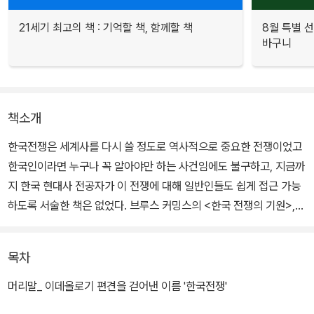
21세기 최고의 책 : 기억할 책, 함께할 책
8월 특별 선
바구니
책소개
한국전쟁은 세계사를 다시 쓸 정도로 역사적으로 중요한 전쟁이었고
한국인이라면 누구나 꼭 알아야만 하는 사건임에도 불구하고, 지금까
지 한국 현대사 전공자가 이 전쟁에 대해 일반인들도 쉽게 접근 가능
하도록 서술한 책은 없었다. 브루스 커밍스의 <한국 전쟁의 기원>,
김동춘의 <전쟁과 사회> 등이 널리 읽혔지만 두 책 모두 한국전쟁을
A부터 Z까지 전체적으로 정리해주는 것은 아니었다.
목차
이 책은 한국 현대사 전공자가 일반인을 위해 정리한 최초의 한국전
머리말_ 이데올로기 편견을 걷어낸 이름 '한국전쟁'
쟁 관련서라는 점에서 의의를 갖는다. 서울대 국제대학원의 박태균