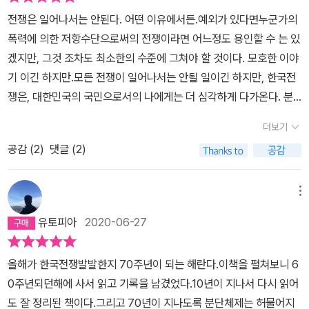
을 행사하였다. 당시 한국민을 위한 보다 현명하고 지혜로운 활동
쟁을 잘 알고 있는가? 교과서에서 나열된 단편적인 상식, 그리고 가
칠더라도논픽션이 자료로서는 더 나았을 것 같다. 두번째는 이 책이
도록 해방 후 한바도 정세에 대해서도 꼼꼼히 설명한다. 모스크바 3
전쟁은 일어나서는 안된다. 어떤 이유에서든.예외가 있다면누군가의
들은 무엇이었을까? 열악한 경제 상황하에 미국의 원조만이 생명줄
끔씩 TV에서 보여주는 낯선 흑백화면들. 무척 잘 알고 있을 듯하지
전체적으로 주려는 메시지가 불분명하다는 것이다. 그것은 아마도 저
상 회의부터 시작되는 한반도 분단과정과 당시 국내 정치 세력들의
폭력에 의한 저항수단으로써의 전쟁이라면 어느정도 용인할 수 는 있
이었던 전쟁 전후의 상황에서 현명하고 지혜로운 활동은 무엇이었을
만, 사실은 대부분 혹은 전혀 실상을 알지 못한다. 그 원인은 무엇이
자가 의도했던 것이세계사에 막대한영향을 끼친 전쟁으로서의 한국
움직임,좌우 합작운동,스탈린과 김일성의 만남, 미국과 소련의 세계
겠지만, 그것 조차도 최소한의 수준에 그쳐야 할 것이다. 모호한 이야
까? 또한 지금의 우리 현실 속에서도 동일한 질문을 던져보고 우리의
고, 전개과정은 우리가 알 듯 영웅적이었는지, 휴전 협정과 그 이후는
전쟁이라는 '담론'이었던 것에 반해 이 책을 읽은 독자가 느낀 것은 뭔
외교전략의 변동에 따른 한반도 정책 변화 등등.... 이러한 포괄적인
기 이긴 하지만.모든 전쟁이 일어나서는 안될 일이긴 하지만, 한국전
현주소를 생각하게 한다. 한국전쟁 이후에 보여지는 각종 정치적
어떠했는지 말이다.저자는 대단히 객관성을 유지하려고 노력한다. 가
가 확실한 증거들이부족한한국전쟁이라는 '풍문'이기때문이 아닐까
접근은 한국전쟁이 한반도에서 이루어진 대리전이자 냉전을 알리는
쟁은, 대한민국의 국민으로서의 나에게는 더 심각하게 다가온다. 분
상황은 갖은 명분을 덧붙이고 미화하는 독재정권의 연장선이었으며,
급적 한 발짝 떨어져서 차분한 어조로 한국전쟁에 관한 각종 주장과
싶다.시간이 나면 브루스 커밍스의 <한국전쟁의 기원>을 읽어봐야
최초의 전쟁임을 명확하게 이해시켜준다. 이 책은 또한 한국 전쟁의
단을 고착화 시키고, 한국전쟁 당시에도 많은 군인들과 민간인들이
이런 내용은 경제발전과 민주화 과정을 통해 현재의 한국을 만들어
학설들을 소개하고 비판한다. 물론 그도 뜨거운 한국 사람인지라 부
더보기
겠다.
수수께끼를 제시하면서 역사책 읽는 재미를 붇돋운다.대표적인 것들
목숨을 잃었으며, 종전 이후에도 남과 북의 부딪침 속에서 많은 사람
왔던 내용일 것이다. 허나 전쟁의 과정 속에 동족 상잔의 뼈아픈 고통
분적으로 감정이 치솟는 것을 억제하지 못하는 때도 있다. 그것을 단
이 한국전쟁의 실패 라는 장이다.여기서는 한국전쟁 동안 북한과 미
공감 (
2
)
댓글 (2)
들이 죽어 나갔다. 최근에 일로는 서해교전으로 인해서 해군의 젊은
이 남아 있고, 아직도 이산가족의 아픔은 끝나지 않은 상황이며, 남과
점으로 칭한다면 가혹한 일일 것이다.저자는 이 책에서 욕심을 부리
국의 전략적 전술적 실패 내용을 설명한다.여기에는 개인적으로 그동
이들이 (월드컵 열기에 취해 있던 그때) 희생당하고 말았다. 그리고
북의 고착화는 동족간의 고통을 더 받쳐야 한다는 것을 생각하게 만
지 않는다. 여기서 한국전쟁에 관한 모든 것을 다루려고 하지 않는다.
안 잘 알지 못했던 이야기들이 많이 숨어 있어서 흥미있었다.저자가
분단의 고착화 과정에서 각국의 독재자들은 반미이데올로기와 반공
든다. 아직 남북의 대치 상황에서 남쪽의 자료와 구 소련의 자료를
메뉴
개론서의 미덕에 충실하다. 여기서 드라마틱한 전쟁 장면의 전개를
들고 있는 한국전쟁의 실패는 이런 것들이다.왜 북한은 서울에서 사
이데올로기를 통해서 자유와 정의를 억압하고, 장기집권 하고자 하기
통해 한국전쟁 당시를 객관적으로 유추하고는 있으나, 많은 부분에
기대한다면 실망할 것이다. 나도 조금은 실망하였다. 하지만 작가의
유토피아
2020-06-27
흘을 머물렀는가? 왜 소련은 안전보장이사회에 불참했을까? 북한은
도 하였다. 대한민국 에서도 민주화 이후에도 살아 있는 국가보안법
있어 북쪽이나 중국과 오갔던 자료의 공개가 않되 객관적으로 한국전
진짜 관심은 전쟁 그 자체가 아니라 전쟁으로 피해 받은 인간과 사회
왜 사전 정보에도 불구하고 인천방어를 소홀히 했는가?미국은 왜 38
을 보아도 알 수 있다. (최근에도 얼빠진 사건이 하나 있었다.) 그러나
쟁을 평하는 대는 한계가 있다. 그렇게 되기에는 우리가 통일이 된 이
이며, 여기에 안타까움과 애틋함을 감추지 않는다.한국전쟁의 발생
올해가 한국전쟁발발한지 70주년이 되는 해란다.이책을 펼쳐보니 6
선 돌파 결정을 내렸는가? 등등이다.각 각의 이유가 제한된 자료안에
한국전쟁은 여전히 현재진행중이다. 노무현 대통령 재임 시절, 막바
후에나 가능한 일로 보인다.
원인에 대해서는 과거 분분한 논의가 있었다. 전통적인 전격 남침설
0주년되던해에 사서 읽고 기록을 남겼었다.10년이 지나서 다시 읽어
서도 설득력있게 설명된다. 대표적으로 북한이 전쟁을 빨리 끝낼 수
지에 다다랐을때 종전에 관련된 이야기가 흘러 나온 적이 있었지만,
에, 브루스 커밍스의 유명한 저작에 힘입은 수정설, 그리고 일부의 북
도 잘 정리된 책이다.그리고 70년이 지나도록 분단체제는 허물어지
있었음에도 서울에서 사흘을 소비한 것에 대해 저자는 '제한전쟁설'을