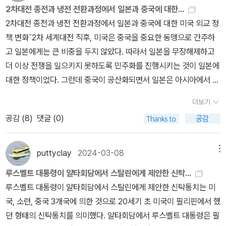
를 이어가기에 오늘은 적당하지 않은 날이다. 나는, 인도의 피식민지
용에 따르면 김일성의 남침 요청에 스탈린은 매우 망설였다. 그러다
다가 작은책집을 보았습니다》, 《우리말꽃》, 《쉬운 말이 평화》, 《곁
2차대전 종전과 냉전 전환과정에서 일본과 중국에 대한...
배 경험과 우리의 그것이 여러 측면에서 구별된다고 생각하는데, 그
가 1949년 이후 정세 변화에 따라 개전해도 미국이 참전하지 않을
말》, 《책숲마실》, 《우리말 수수께끼 동시》, 《시골에서 살림 짓는 즐
2차대전 종전과 냉전 전환과정에서 일본과 중국에 대한 미국 외교 정
생각을 정교화하기에도 오늘은 적당한 날이 아닌 것 같다. 이에 대한
것이고, 단시일 내에 전쟁을 종결지을 수 있을 것으로 판단하여 전쟁
거움》, 《이오덕 마음 읽기》을 썼다. blog.naver.com/hbooklove
책 변화˝2차 세계대전 직후, 미국은 중국을 중요한 동맹으로 간주하
연구와 숙고가 지식인, 그들의 몫이라고 생각한다. 한 걸음 앞서서 나
을 승인하였다.“전쟁 계획을 입안한 것은 북한이었다. 다만 개전 후
고 일본에게는 큰 비중을 두지 않았다. 따라서 일본을 무장해제하고
아간다는 건 그런 것일테다. 사람들은 비난할 수도, 비판할 수도 있고,
외부 세력이 개입할 경우 북한 단독으로 전쟁을 승리로 이끌기는 어
더 이상 전쟁을 일으키지 못하도록 민주화를 진행시키는 것이 일본에
결정적으로는 그들의 주장을 이해할 수 없을 수도 있으나, 그건 그대
렵다는 것이 문제였다. 그래서 북한 지도부는 동분서주했다. 소련과
대한 정책이었다. 그런데 중국이 공산화되면서 일본은 아시아에서 공
로 두어야 할 일이고, 그들은 그들 나름대로 책으로, 문장으로, 논리로
중국의 도움이 필요했던 것이다.” (P.170)“전쟁은 기습적이고 신속
산주의에 대항할 수 있는 유일한 대안으로 부상하였다. 당시 일본만
그 일을 이뤄가면 될 것이다. 제79주년 광복절을 맞았다. 강제노동에
더보기
해야 합니다. 남조선과 미국이 정신을 차릴 틈을 주어서는 안 됩니다.
이 아시아에서 유일하게 군사력과 선진산업을 보유한 국가였기 때문
대해 명확히 하기 위해 전시시설에 '강제'라는 표현을 명시적으로 담
공감 (
8
)
댓글 (0)
강력한 저항과 국제적 지원이 동원될 시간을 주지 말아야 합니다.”
이다.˝ - <한국전쟁>, 박태균 지음 - 밀리의 서재https://millie.pag
아달라는 한국의 요구를 일본 정부는 거부했다. 우리 정부를 이를 받
(P.167)전쟁의 전개과정을 저자는 남과 북의 각각 실패과정으로 파
e.link/Rpb4UrLJ6Hg2RPGd9
아들였고, 사도광산 세계유산 등재에 동의했다. 외교부 장관이 말하
악한다. 북한은 당초 구상대로 조기에 남한을 통일하는데 실패하였
puttyclay
2024-03-08
메뉴
는 국익이 도대체 어떤 나라의 국익인지를 가늠하지 못하겠는 나는,
다. 그리고 미군은 간신히 낙동강방어선을 확보하고 인천상륙작전을
한쪽 자리가 텅빈 광복절 행사에서 대통령이 뭐라 할지 궁금해지려고
루스벨트 대통령이 얄타회담에서 스탈린에게 제안한 신탁...
통해 북한국의 허리를 끊는데 성공했지만 완전히 제압하는데 실패하
한다. 미역국을 끓이면서 기다려보자.
루스벨트 대통령이 얄타회담에서 스탈린에게 제안한 신탁통치는 미
였고 무분별한 북진으로 중공군의 참전과 뼈아픈 후퇴를 겪었다는 것
국, 소련, 중국 3개국에 의한 것으로 20세기 초 미국이 필리핀에서 했
이다. 저자는 이렇게 말한다.“지금까지의 연구에서 한국전쟁의 전개
던 형태의 신탁통치를 의미했다. 얄타회담에서 루스벨트 대통령은 필
과정에 대한 서술은 대개 ‘성공’의 과정으로만 그려져 왔다...그러나