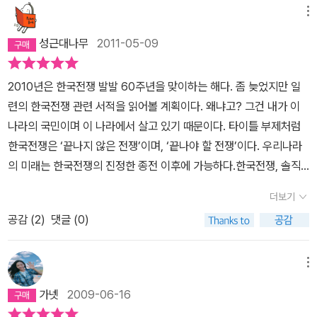
배경이 무엇인가에 대해서도 간접적인 해답을 제공하고 있다. 최근
전쟁에 대한 모든 시각을 전부다 동의한다고 할 수는 없다. 분명 내 생
이 아닐까하는 생각을 해본다. 책에 관하여: 분단과 전쟁의 내적 책임
알고있는 한국전쟁의 관한 모든 지식은국정교과서에서 나온 것이기
의 사주를 받은 김일성 정권의 도발이 그 원인이다.하지만 좀 더 근원
메뉴
미군의 무고한 시민을 죽이고도 어떠한 처벌도 받지 않는 우리의 현
각과 다른 부분도 있다. 그러나 기본적인 맥락에선 일치하는 부분이
에 대하여 오스트리아, 베트남과 비교한 것이나 해방직후 외세의 개
때문이다.'한국전쟁은 1950년 6월 25일 북한의 남침에서 시작되었
적으로 전쟁의 기원을 살피면 국내 갈등과 한반도를 둘러싼 국제 정
실과 신문지상에 오르내리는 용산기지 이전과 그에 따른 공개되지 않
일치하지 않는 부분보다 훨씬 더 많았던 것 같다. 저자 또한 반공주
성근대나무
2011-05-09
입 중에도 분단을 극복할 기회가 있었다는 지적은 신선했다. 그리고
다'내가 알고있는 가장 기본적인 사실은 바로 이것이다. 하지만 이 책
세의 변화가 그 기원이 될 수 있다.저자는 내적 기원론과 외적 기원론
은 숫한 소문들의 진상과 그 배경에는 과거 한국전쟁을 통한 한국과
의를 벗어던지려는 여러 노력들을 책에서 보여줬다. 즉 ‘북한은 무조
풍부한 사료의 직접 인용도 설득력을 높여 주었다. 그렇지만, 별도의
은이한문장으로 이루어진 역사적 사건에 대한 의문을 제기한다. 남침
으로 나누어 이를 설명한다.내적 기원론의 핵심은 한반도 내의 좌우
미국의 관계에서부터 근본 원인의 실마리를 찾을 수 있겠다는 생각을
건 나쁜놈’과 같은 과거 반공주의 프레임을 최대한 많이 벗어던지려
2010년은 한국전쟁 발발 60주년을 맞이하는 해다. 좀 늦었지만 일
페이지로 편집된 근거자료 때문에 독서의 흐름이 자주 끊겼고, 책을
인가? 북침인가?남침유도인가?저자는 이 질문들에 대해 답하기 위
익 정치갈등이 전쟁의 원인이라는 것이다.외적 기원론은 한반도 내에
해 본다. 한 때는 한국전쟁의 연합군 총사령관이었던 맥아더의 동
노력했다는 것이다. 나는 이런 점이 책을 읽으면서 만족스러웠다. 한
련의 한국전쟁 관련 서적을 읽어볼 계획이다. 왜냐고? 그건 내가 이
읽고도 무언가 정리되는 느낌보다는 저자가 의문만 제기해 놓은 것
해서는한반도를 둘러싼 열강들의 의도를 분석하고, 남한과북한이 놓
서 소련에 비해 열세적 권력 구도를 형성한 미국의 한반도 정책 집행
상이 인천자유공원에서 철거되어야 하느니, 말아야 하느니 하는 논란
국전쟁에 대해 잘 모르는 이들도 이 책을 읽게 된다면 많은 것을 얻을
나라의 국민이며 이 나라에서 살고 있기 때문이다. 타이틀 부제처럼
같은 느낌이 많이 든다. 이 한권으로 한국전쟁을 정리하는 것이 불가
여있는컨텍스트를 파악한다. 아니면 이런 질문도있을 수 있다.왜 19
에 그 기원을 둔다.저자는 각 주장들이 가진 한계에 대해서도 짚고 넘
으로 신문방송의 뉴스로 등장하였고, 이런 논란은 아직도 끝나지 않
수 있을 것이다. 따라서 이 책의 일독을 적극 권하는 바이다.
한국전쟁은 ‘끝나지 않은 전쟁’이며, ‘끝나야 할 전쟁’이다. 우리나라
능함은 저자가 말한 바와 같지만, 책을 읽고도 의문만 더 늘었다는 느
49년이나 1951년이 아닌 왜 1950년인가?왜 5월이나 7월이 아닌
아가는 균형감각을 보여준다.전쟁도발에 대해서도 저자는 종합적인
은 상황이다. 그런 와중에 이 책에서 이야기하는 맥아더에 대한 한국
의 미래는 한국전쟁의 진정한 종전 이후에 가능하다.한국전쟁, 솔직
낌이랄까...더 공부해야 겠다는 동기부여가 된다는 점을 좋다고 봐야
6월인가?저자의 생각들을 따라가다 보면 실제로 내가 한국전쟁에 대
시각을 유지한다. 교과서에서 배우는 남침설,그리고 북침설,대학 시
전쟁의 작전 수행의 결과는 실패로 보고 있다. 미국이 보는 작전의 성
히 아직은 6·25사변이라는 명칭이 더 입에 익숙하다. 수십 년간 교육
할지..
해서 알고있는 대부분의 사실들이극히 지엽적이고 파편화된 것 조각
절 가장 인기가 많았던 남침유도설.특히 저자는 남침유도설에 대해
더보기
패 기준과 우리가 보는 성패의 내용은 분명 다르리라 생각된다. 허나
받은 결과는 하루아침에 바꿔지지 않으니까. 한국전쟁은 종결된 전쟁
들에 불과하고, 심지어그 조각들조차도근거가 불분명하다는 사실을
좀 더 상세히 설명한다.이를 설명하기 위해 미국 전략의 변화,미군의
이런 내용 속에 변하지 말아야 할 내용으로는 희생을 최소화 하는 내
공감 (
2
)
댓글 (0)
이 아니며 여전히 진행형이다. 그리고 잊혀진 것도 아니다. 주위를 둘
알게 된다.이것이 이 책이 갖고 있는 최대의장점이다.믿음의 근거들
철수 이유,미군의 공군 중심 전술변화,한반도의 인플레이션 등등이
용으로 전쟁을 승리로 이끌었어야 하지 않았을까? 이런 관점에서 저
러보면 여전히 우리의 가족 중 연장자들은 대부분 어린 시절의 트라
을다시 검토할 수 있게 만들어 준다는 것.하지만 몇가지 아쉬운 점도
소상히 설명된다.남침 유도설을 설명하는 논리가 많음에도 불구하고
자는 이승만대통령의 정치활동이 맹목적인 면이 부각되고 있으며, 자
우마를 가지고 살아왔다. 나는 해당 없다고 섣불리 단언하지 말라. 우
메뉴
있다. 우선 후반부의 전쟁으로 인한 비극들을 묘사하는 장면에서 인
1950년대 초반 한국사회의 안정성등을 들며 남침 유도설이 갖는 한
신의 개인적인 신념과도 같은 북진통일을 공공연이 비춤으로 미국을
리 현대사는 정치, 경제, 사회, 문화 등 각 방면에서 좋건 나쁘건 한국
용된 박완서의 소설은 부적절했다. 왜냐하면 소설이 지극히 주관적이
계 역시 지적한다.이 책은 한국전쟁을 둘러싼 전후 관계에 대해서도
가넷
2009-06-16
불안하게 만들었고, 미국은 자국의 이익을 위해 강대국의 갖은 압력
전쟁과 그 후폭풍에 압도적인 영향을 받아왔다.그런데 우리는 한국전
고 개인적인 장르이기 때문이다.다듬어지고 짜여진 픽션보다는 좀 거
친철하다. 전쟁 전후의 한반도 상황에 대해 거시적 시각을 가질 수 있