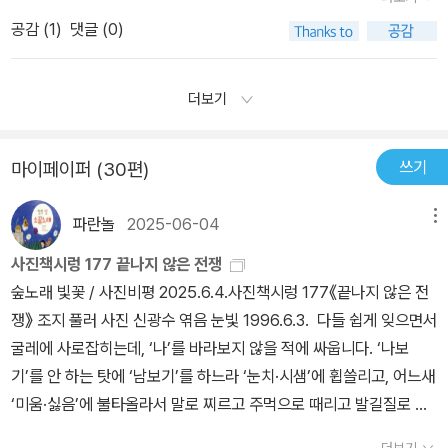
단시킬 수 있었는가를 해명하는 점이다. 이는 외세의 힘만으로는 가
을 위해 싸우다 돌아가신분들과 비교할바는 아니다.지금 현충원 장군
공감 (
1
)
댓글 (0)
능하지 않다. 분단을 하려는 외세의 힘에 부합하는 내부의 힘이 있어
묘역에 한국전쟁의 영웅이랍시고 누워있는 친일파들부터 다 파내면
야 한다. 앞서 살펴본 다양한 정치세력의 갈등, 그리고 그 갈등을 통합
현충원이란곳이 조금은 더 경건해지려나, 정치인들이 쇼한답시고 현
으로 풀기 보다는 외세와 결탁하여 특정 지역에서라도 주도권을 장악
더보기
충원가서 묵념하는것꼴도 참 보기싫다.독립투사들이 잠들어있는 효
하려 했던 정치적 이해관계가 바로 분단의 충분조건이 되는 것이다.”
창공원이 더 맞을것이다.현충원이란곳이 한국전쟁 희생자위주의 묘
(P.81)우리 현대사의 비극은 과거사가 청산되지 못한 상황에서 민족
소가 아니었음한다.그때 이름없이 죽어간 북쪽 군인들도 다 안타까운
쓰기
마이페이퍼 (30편)
보다 개인의 야망이 우연성과 결부하여 필연성으로 나아갔다는 점이
목숨들이다.
며, 그 여파는 21세기의 대한민국을 여전히 옥죄고 있다.일각에서는
파란놀
2025-06-04
메뉴
이승만을 건국의 아버지로 재평가하자는 논의를 제기하고 있지만, 이
승만은 건국의 아버지가 아니라, 올바른 건국을 망치고 민족과 국가
사진책시렁 177 끝나지 않은 전쟁
에 영영 씻어낼 수 없는 상처를 만든 장본인이라는 명약관화한 사실
숲노래 빛꽃 / 사진비평 2025.6.4.사진책시렁 177《끝나지 않은 전
은 결코 외면되거나 은폐할 수 없다.“이승만 정부의 북진통일론은 이
쟁》 조지 풀러 사진 신광수 엮음 눈빛 1996.6.3. 다들 쉽게 잊으면서
승만이 주장한 민족이 무엇을 의미하는지 잘 보여준다. 그가 주장한
굴레에 사로잡히는데, ‘나’를 바라보지 않을 적에 싸웁니다. ‘나보
민족은 보통 국민들로 구성된 민족은 아니었다. 만약 그랬다면, 민족
기’를 안 하는 탓에 ‘남보기’를 하느라 ‘눈치·시샘’에 휩쓸리고, 어느새
구성원들을 또다시 죽음으로 몰아넣는 북진통일론을 주장하지 말았
‘미움·싫음’에 불타올라서 말로 찌르고 주먹으로 때리고 발길질로 걷
어야 했다. 민족 구성원들을 죽음으로 몰아넣으면서 대관절 어떤 민
어차다가, 총칼을 휘둘러서 목숨을 빼앗습니다. ‘나’를 안 보거나 잊기
더보기