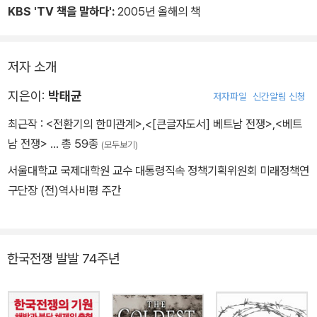
않았고, 1999년에야 김정일 국방위원장의 명의로 자기들 나름대로
KBS 'TV 책을 말하다':
2005년 올해의 책
의 해상 군사분계선을 설정하였다. 결국 남과 북이 합의한 해상 군사
분계선은 '없는' 것이다.'-371쪽
저자 소개
지은이:
박태균
저자파일
신간알림 신청
최근작 :
<전환기의 한미관계>
,
<[큰글자도서] 베트남 전쟁>
,
<베트
남 전쟁>
… 총 59종
(모두보기)
서울대학교 국제대학원 교수 대통령직속 정책기획위원회 미래정책연
구단장 (전)역사비평 주간
한국전쟁 발발 74주년