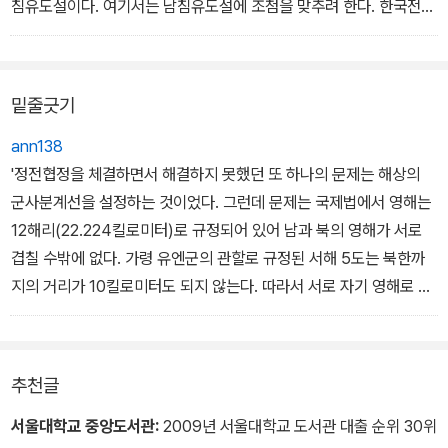
침유도설이다. 여기서는 남침유도설에 조첨을 맞추려 한다. 한국전쟁
북침인가? 남침인가?
의 개전과 관련하여 최근 가장 많이 회자되고 있기 때문이다.
하필 왜 1950년 6월 25일에 전쟁이 시작되었는가?
북한군이 서울에서 3일을 머문 이유는?
즉, 미국이 북한으로 하여금 남한을 침략하도록 유도했다는 것이다.
인천상륙작전, 성공인가 실패인가?
밑줄긋기
이 설은 여려 가지 정황근거로 뒷받침되고 있다. 첫째, 미국은 1949
인해전술은 정말 존재했는가?
년 이후 아시아에 대한 적극적인 봉쇄정책을 실시하였는데 한국전쟁
ann138
미국이 두 번이나 이승만 제거 계획을 세운 이유는?
발발 1년 전에 주한미군을 철수시켰다는 것, 둘째, 남한의 사회, 정치
'정전협정을 체결하면서 해결하지 못했던 또 하나의 문제는 해상의
전쟁은 왜 2년이나 더 계속되었는가?
불안이 심화되자 전쟁을 통해 남한의 독재정권을 강화시키고자 했다
군사분계선을 설정하는 것이었다. 그런데 문제는 국제법에서 영해는
남한에 핵무기가 배치되었다?
는 것이다. 과연 그럴까? - 본문 중에서
12해리(22.224킬로미터)로 규정되어 있어 남과 북의 영해가 서로
미국의 세균전 감행은 진실인가?
겹칠 수밖에 없다. 가령 유엔군의 관할로 규정된 서해 5도는 북한까
북한 정권이 무너진다면 휴전선 이북 지역의 통제권은 남한에 있다?
지의 거리가 10킬로미터도 되지 않는다. 따라서 서로 자기 영해로 규
정할 경우 이 지역에서 불가피하게 충돌이 일어날 수밖에 없다. 동해
역시 마찬가지다. 해안선에서 12해리를 설정할 경우, 서로 겹치는 영
역이 발생한다. .....유엔군 사령부에서는 정전협정 조인 직후 해상의
추천글
군사분계선을 설정하여 북한에 통보하였다. 그러나 북한에서는 유엔
군 사령부가 설정한 해상 군사분계선이 자의적이라면서 받아들이지
서울대학교 중앙도서관:
2009년 서울대학교 도서관 대출 순위 30위