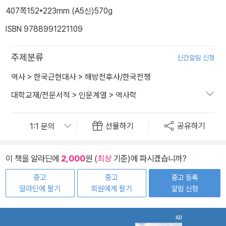
407쪽
152*223mm (A5신)
570g
ISBN 9788991221109
주제분류
신간알림 신청
역사
>
한국근현대사
>
해방전후사/한국전쟁
대학교재/전문서적
>
인문계열
>
역사학
선물하기
공유하기
이 책을 알라딘에
2,000
원 (
최상
기준)에 파시겠습니까?
중고
중고
중고 등록
알라딘에 팔기
회원에게 팔기
알림 신청