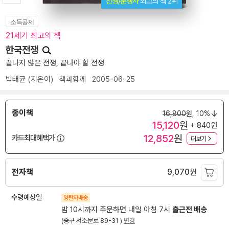
전쟁/분쟁사
최고의 책 2위
소득공제
21세기 최고의 책
한국전쟁
끝나지 않은 전쟁, 끝나야 할 전쟁
박태균
(지은이)
책과함께
2005-06-25
종이책
16,800
원,
10%
15,120
원
+ 840원
12,852
원
카드최대혜택가
더보기
전자책
9,070
원
수령예상일
양탄자배송
밤 10시까지 주문하면 내일 아침 7시
출근전 배송
(중구 서소문로 89-31 )
변경