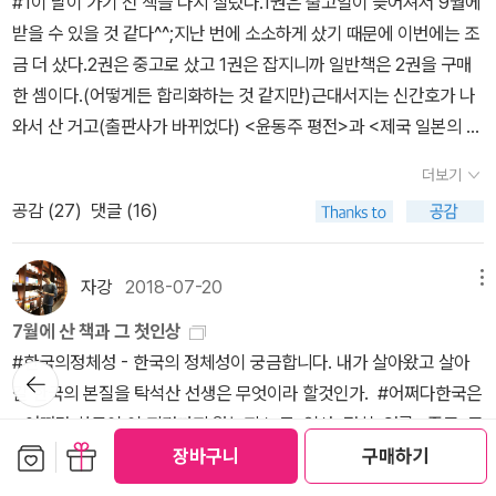
#1이 달이 가기 전 책을 다시 질렀다.1권은 출고일이 늦어져서 9월에
요한 쟁점을 중심으로 논점을 명확히 하거나 과거의 관습적 인식에
회수되어 읽을 수 없는 책이 되었다. 2005년 필맥에서 복간했다. 프
받을 수 있을 것 같다^^;지난 번에 소소하게 샀기 때문에 이번에는 조
날카로운 분석의 칼을 던지고 있다. 이를 통해 한국전쟁의 성격이 무
롤로그에 정지아 작가의 성장 과정과 부모님이 빨치산이었다는 것을
금 더 샀다.2권은 중고로 샀고 1권은 잡지니까 일반책은 2권을 구매
엇이고 그 여파에 오늘날까지 드리워져 있음을 독자에게 일깨우고 싶
알게 되고 그 사실을 삶 속에서 받아들이기까지의 간략한 과정이 나
한 셈이다.(어떻게든 합리화하는 것 같지만)근대서지는 신간호가 나
었던 게 아닐까?*앞으로 천천히 읽어나갈 한국전쟁 관련 책들이다.
온다. 《아버지의 해방일지》에서 아버지를 추억하는 부분과 겹치는 부
와서 산 거고(출판사가 바뀌었다) <윤동주 평전>과 <제국 일본의 동
앞으로 갈길이 아득하지만, 우리 현대사를 올바르게 인식하는데 도움
분들이 있다. 밝혀지지 않은 자료들도 있겠지만 통상적으로 1945년
아시아 공간 재편과 만철조사부>는 장바구니에 든 책 중 살포시~중
이 될 것으로 믿어 의심치 않는다.콜디스트 윈터 (데이비트 핼버스탬)
일제로부터의 해방부터 한국 전쟁의 개전과 휴전까지의 과정들에 대
더보기
고로 산 책은 <한국전쟁>과 <일본의 위안부 문제 증거자료집 1>이
: 미군의 시각내가 물러서면 나를 쏴라 (백선엽) : 한국군 최고지휘관
해 많은 것들이 알려졌다. 《빨치산의 딸》을 읽으면서 이 무렵이면 대
공감 (
27
)
댓글 (16)
다.출고일이 늦는 책은 이학래 선생님의 <전범이 된 조선청년>이다.
의 시각마지막 한발 (앤드류 새먼) : 영국군의 시각한국전쟁1 - 맥아
략 이랬고, 이런 정세였고, 하는 것들을 생각하지 않을 수 없었다. 이
#2사실상 막판에는 먹히는 것 같이 힘들었던 <맹자집주>를 오늘 드
더·클라크·리지웨이 보고서 (미 해외참전용사협회) : 미군 최고지휘관
를테면 6.25가 터졌을 때 드디어 해방이라고 만세를 부르는 빨치산
디어 1회독 했다.이 책을 읽다가 막판에 <중국철학사>를 읽으면서
자강
2018-07-20
메뉴
의 시각전쟁과 사회 (김동춘) : 민간인피해한국전쟁의 진실과 수수께
의 모습 바깥에서 그 전쟁이 가져 온 풍경들이 함께 떠 오르는 거 같
꽤 많은 도움을 받았다.맹자에서 단골 손님으로 등장하는 정자, 주자
끼 (A.V.토르쿠노프) : 전쟁 발발의 기원한국전쟁 (정병준) : 한국전
은. 사회주의와 김일성이 동의어였던 당시의 인식이 얼마나 잘못 된
7월에 산 책과 그 첫인상
를 비롯한 인물들의 사상적 배경과 기반을 이해할 수 있었기 때문이
쟁의 총정리
것인지도 우리는 안다. 북쪽이 밀리는 전쟁 말미의 급박한 와중에도
#한국의정체성 - 한국의 정체성이 궁금합니다. 내가 살아왔고 살아
뒤로가
다.맹자를 읽기 전 이 책을 읽었다면 좀 덜 힘들지 않았을까 생각했다.
박헌영과 그와 가까운 이들을 미제의 간첩이라고 숙청했을 때, 김일
기
갈 한국의 본질을 탁석산 선생은 무엇이라 할것인가. #어쩌다한국은
길고도 험난했던 여정을 마무리하고 이제는 통감절요를 읽어보려 한
성은 기왕에 가졌던 삼팔선 이북이라도 잃어버리지 말아야겠다고 마
- 어쩌다 한국이 이 지경까지 왔는지 노동. 역사. 정치. 언론. 종교. 교
다^^; 주말에는 이 책을 완독했다. 재밌게 잘 읽었다. #3빠르게 흘러
음을 먹었을 것이다. 이후, 남한 정권도 오랫동안 사상의 자유를 억압
보관함담기
선물하기
육. 국방 분야에서 그 시원을 풀어본답니다. 궁금하네요. #벼랑에선
장바구니
구매하기
가는 일상에서 풍경을 보는 소소한 재미가 있다.금요일 퇴근길 노을
하며 많은 억울한 죽음을 만들어냈다.소설 속에 등장하는 인물들이
사람들 - 서럽고 눈물나는 우리시대 가장 작은 사람들의 삶의 기록이