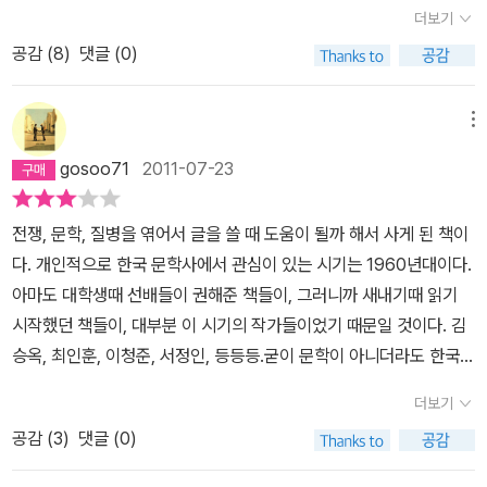
로 대치하고 있는 휴전상태에서 객관적인 용어의 의미를 부여하고자
단된다. 미국사회에서 잊혀진 전쟁(Forgotten War)으로 기억되는
대해서도 한 번 더 생각해보게 된다. 맥아더 장군의 동상을 놓고 논란
더보기
진실로 향하는 유일한 길이 아님을 알았다면 그것만으로도 그 수준낮
“한국전쟁”이라고 지칭하였다고 이유를 밝히고 있다. 이에 대해서
한국전쟁(Korean War)은 과거 매카시즘적인 반공주의 국가였던 한
이 일어난 것이 불과 몇 달 전인 것처럼 미국은 언제나 우리사회에 논
은 세미나의 역할은 다한 것이리라.박태균 교수의 <한국전쟁>은 20
공감 (
8
)
댓글 (0)
는 공감한다. 이념적인 논란은 아직도 우리의 사회 속에서 화두에 오
국 사회에서 다양한 시각에서 해석되기 매우 힘든 주제였다. 브루스
쟁거리를 제공한다. 미국이 우리가 예전에 배워온 것처럼 자유세계의
05년 여러 매체에서 올해의 책으로 선정될 만큼 스포트라이트를 받
르내리는 주제이다. 최근에는 이념 논쟁과 검찰권 등에 관한 논란이
커밍스나 박명림, 정병준, 박태균 등 그 외의 여러 학자들이 한국전쟁
일원인 우리나라를 공산세계로부터 지켜주기 위해 참전했고 그 결과
았다.결론적으로 말하자면 그럴 말한 가치가 있는 좋은 책이다.특히
정치계를 휩쓸고 지나간 이야기들이 아직도 식지 않은 화두 중에 하
에 대한 심도있는 연구를 단행했고, 여러 연구 성과물을 만들어 냈지
메뉴
우리가 이처럼 물질적으로 풍요롭고 발전된 국가를 이룰 수 있었다고
반강제성을 띤 역사세미나의 수혜를 받지 못한 요즘 대학생 친구들에
나일 것이다. 그런 와중에 최근에 나온 한국전쟁의 의미와 그에 따르
만, 한국 사회가 가지고 있는 한국전쟁에 대한 시각은 아주 편협한 틀
하면서 미국을 은인으로 받들어 모시는 태도는 - 지금 그렇게 믿는 사
gosoo71
2011-07-23
게 추천할 만 하다.(책 좀 팔아 줄려면 대학 논술에도 좋다고 해야하
는 영향에 대해 나름의 객관적인 시각에서 다루고 논하려는 저자의
에 박혀 있다고 할 수 있다. 그것은 우리 사회가 반공주의라는 영역을
람이 얼마나 될까 싶지만, 은근히 있는 것도 같다 - 문제가 있지만, 반
나..) 이 책의 미덕은 여러가지다.우선 한국전쟁에 대한 입체적 접근
노력이 엿보인다. 저자의 이야기 중에 몇 가지 인상적인 면이 보인
극복하지 못했다는 점과 국가 보안법이라는 일제 치안유지법의 후신
대로 미국에게 분단과 한국전쟁의 모든 책임을 덮어씌우는 것도 객관
전쟁, 문학, 질병을 엮어서 글을 쓸 때 도움이 될까 해서 사게 된 책이
이 돋보인다.이 책은 그동안 학계의 한국전쟁 연구의 다이제스트판이
다. 즉, 그 동안 반공교육을 받아왔던 세대들에게는 당연한 내용이고,
을 그대로 유지하고 있기 때문이라고 생각한다. 한국전쟁 55주년에
적인 태도는 아니라고 본다. 그런데 미국을 보는 우리 사회의 시각은
다. 개인적으로 한국 문학사에서 관심이 있는 시기는 1960년대이다.
다.물론 책의 분량이 그리 많지 않아 상세한 접근은 애초부터 힘들었
나 또한 당연하게 배워 왔던 질문들에 대해 학자로서의 논리적 검증
맞춰 박태균 교수가 집필한 책 <한국전쟁>은 학계의 여러 평가 및 분
미국을 어버이의 나라로 떠받들고, 미국의 보호로부터 벗어날 까봐
아마도 대학생때 선배들이 권해준 책들이, 그러니까 새내기때 읽기
을 것이다.저자는 이 책이 개론서만은 아니라고 말한다.그러나 독특
은 흥미진진하게 만든다. 일 예로 ‘누가 먼저 침략을 하였는가?’, ‘왜 1
석을 다루고 있다. 또한 한국전쟁 이전의 통일 운동이나, 민간인 학살,
전전긍긍하는 태도 또는 미국에 대한 무조건적으로 적대적인 태도 등
시작했던 책들이, 대부분 이 시기의 작가들이었기 때문일 것이다. 김
한 시각보다는 그간의 연구를 종합한 성격이 훨씬 강한 것이 사실이
950년6월25일 일까?’, ‘북한군의 작전과 미군의 작전은 성공하였는
미국의 정책, 이승만 암살 시도, 미국의 세균전, 박헌영 숙청, 남북한
극단적인 것들이 주류를 이루고 있다. 그렇지만, 저자가 지적하듯이
승옥, 최인훈, 이청준, 서정인, 등등등.굳이 문학이 아니더라도 한국전
다.그래서 한국전쟁에 관해 몇권의 책을 본 사람들에게 이 책은 수능
가?’, ‘전쟁이 3년을 끌게 된 이유는 무엇인가’ 등등 당연하게 배워 왔
정권의 강화 등 여러 가지 주제를 다뤘다. 무엇보다 이해하기 다소 힘
외세에만 의존하거나 외세 탓만 해서는 우리의 현상황이 나아질 것은
쟁, 그러니까 6.25사변,은한국사회 모든 부분에 영향을 끼쳤으리라.
앞두고 다시 돌아보는 하이라이트 책 같은 정도의 느낌을 줄수도 있
고, 반공을 기본으로 한 시각에서 주입되었던 답변에 대해 다시 한번
든 학술서가 아닌 일반인들이 쉽게 이해할 수 있는 대중서라는 의미
더보기
전혀 없다. 그보다는 그런 이분법적인 시각을 벗어나 미국의 존재와
8 15 광복 이후 한반도에서 있었던 사건 중에서한국전쟁보다도 더
다.반면 한국 전쟁에 대해 피상적으로 느끼고 있던 사람들에게는 전
그 의미와 내용을 재해석을 하고 있다. 또한 전쟁 이후 미군의 군
를 가지고 있으며, 탈반공주의화를 위해 여러 부분에서 시도한 성과
영향을 객관적으로 바라보는 것이 미국 등 외세가 우리나라에 남겨둔
공감 (
3
)
댓글 (0)
중요한 역사적사건이 있을까? 하지만 의외로 한국전쟁에 대해서 우
쟁을 둘러싼 다양한 시각을 제공해 준다.전쟁의 기원에 대한 이야기
사력을 통한 한반도 작전권의 현주소에 대해 일본과 다른 정책적인
물이라 할 수 있다. 개인적으로 나는 박태균 교수가 가지고 있는 한국
분단과 한국전쟁의 악영향에서 벗어나 통일을 이룩하기 위한 첫걸음
리가 알고 있는 지식은 굉장히 편협하다. 왜냐하면 우리가, 아니 내가,
부터 시작해보자.고등학교 교과서에서는 한반도 공산화를 위해 소련