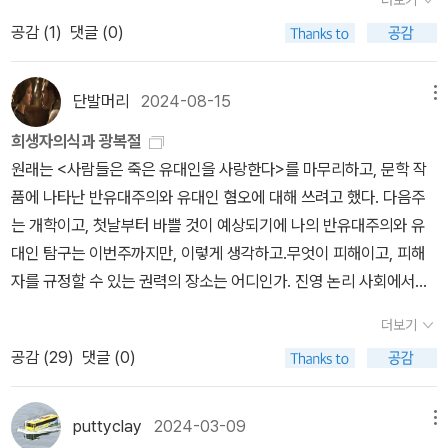
족을 구하려 했단 말인가? (P.297)저자는 분단과 분단극복 활동에
에 ‘나라’를 쳐다봅니다. 모든 ‘나라’는 서로 빼앗으려고 안간힘을 쓰
공감 (
1
)
댓글 (0)
특별히 한 장을 할애하여 서술하고 있다. 저자의 좌우합작세력에 대
고 악에 받친 굴레입니다. 아름나라는 있을 턱이 없습니다. ‘나라’에는
한 지지와 여운형의 실패에 대한 아쉬움은 무엇보다 그것의 성공이
나라지기라는 우두머리가 있으니, 이 우두머리는 “나라를 다스린
분단의 조기 극복과 장차 다가올 거대한 전쟁을 미연에 방지하는 유
다”는 핑계일 뿐, “나라를 이룬 사람들을 휘어잡아서 길미를 챙긴
단발머리
2024-08-15
메뉴
일한 해법이라는 인식에서이다. 하지만 역사는 주전파와 매파의 선명
다”는 속뜻입니다. 《끝나지 않은 전쟁》은 잊힌 빛을 담은 잊힌 책입
희생자의식과 광복절
성을 선호하며, 주화파와 비둘기파는 언제나 회색분자로 매도당하기
니다. 한겨레가 ‘한누리’를 이루려 하지 않느라 ‘한나라’로 겨루는 사
원래는 <사람들은 죽은 유대인을 사랑한다>를 마무리하고, 문학 작
십상이다.“여운형은 통일국가가 수립되었을 때 가장 중요한 역할을
이에 총칼부림이 서슬퍼런 피비린내로 번졌고, 이때에 먼나라 미국이
품에 나타난 반유대주의와 유대인 혐오에 대해 쓰려고 했다. 다음주
할 수 있었던 유일한 정치인이었다. 통일국가가 수립되었을 때 다양
며 중국에서 싸움터에 끼어들었습니다. 곰곰이 보면, 서로 주먹다짐
는 개학이고, 첫날부터 바쁠 것이 예상되기에 나의 반유대주의와 유
한 정치세력들을 포괄하면서 미국과 소련의 합의를 끌어낼 인물이 그
인 마높(남북)도, 미국이며 중국도, 그냥 수수한 사람들입니다. 한마
대인 탐구는 이번주까지만, 이렇게 생각하고.무엇이 피해이고, 피해
말고는 없었다.” (P.107)“역사에는 결과론적으로만 평가해서는 풀리
을에서 산다면 그저 이웃일 사람들입니다. ‘나’와 ‘너’로 마주하면 ‘이
자를 규정할 수 있는 권력의 장소는 어디인가. 진영 논리 사회에서는
지 않는 측면이 있다...분단국가가 수립되어서는 안 된다는 것이 국민
웃’이지만, ‘나라’로 금을 그으니 “쳐죽여야 할 몹쓸놈”으로 바뀝니다.
불가능한 논쟁이다. 소모적인 논쟁 속에서 가해자와 피해자가 뒤바뀐
정서였다는 점을 고려한다면, 당시 좌우합작운동과 남북연석회의는
조지 풀러 님이 찰칵찰칵 남긴 그림에는 ‘사람’이 있습니다. 서로 싸워
더보기
다. 가해 피해는 팩트가 아니라 경합의 과정이지만, 경합의조건-다양
사회적인 공감대를 충실하게 반영한 것이었다.” (P.109)한국전쟁은
야 할 까닭이 없고, 서로 남일 까닭이 없는, 서로 “다르면서 같은” 사
공감 (
29
)
댓글 (0)
한 목소리-이 없다는 의미다. 타인을 타자로 만드는 이들은 '우리는
기본적으로 내전이다. 전개과정에서 미군과 유엔군의 참전, 중공군의
람이라는 빛이 흐릅니다. 이 빛을 못 느끼거나 등지기에 싸웁니다.ㅍ
억울하다. 우리는 당신들을 차별하지 않았다. 오히려 존중했다(봐줬
참전이 잇달아지면서 국제전으로 확전되었지만, 발발 최초에는 남과
ㄹㄴ글 : 숲노래·파란놀(최종규). 낱말책을 쓴다. 《새로 쓰는 말밑 꾸
다)'고 반발한다. (해설, 357쪽)피해자성과 피해자 정치에 대한 논의
puttyclay
2024-03-09
메뉴
북의 군대 간 힘겨루기였다. 미국과 소련의 정보 공개 이후 밝혀진 내
러미 사전》, 《미래세대를 위한 우리말과 문해력》, 《들꽃내음 따라 걷