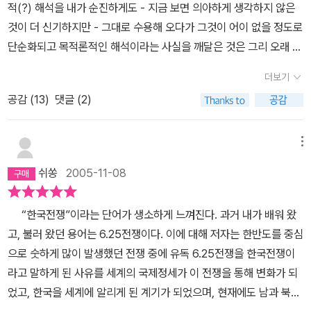
적인 민간인 학살도 일어났고, 그것이 바로 노근리 학살이었다. 노근
적(?) 해석을 내가 순진하게도 - 지금 보면 의아하게 생각하지 않은
분이 없어지는 것이었다. (289~290 페이지) 한국전쟁 시기 북한
서 또 너무 모르고 있는 전쟁이다.전쟁 세대의 직접적 경험은 너무도
리 학살에서 미군은 최소 300명에서 600명의 민간인을 전투기 기
것이 더 신기하지만 - 그대로 수용해 오다가 그것이 어이 없을 정도로
정권의 안정은 반미 이데올로기로부터 나왔다. 북한은 전쟁의 모든
강렬해서 객관의 시각을 압도한다.또한 한 쪽만을 강요한 정권은 반
총소사와 기관총과 소총 난사로 학살했다. 전쟁 초기 우익 군경에 의
단순화되고 목적론적인 해석이라는 사실을 깨달은 것은 그리 오래 전
책임을 미국에게 돌렸으며, 북한 주민들은 미 공군의 폭격으로 커다
공 이데올로기로 무장한 가치를 다음 세대에게 전수했다.절차적 민주
해 일어난 보도연맹 학살로 최소 30만의 민간인이 대한민국 전역에
일이 아니다. 그리고 이 책도 그런 깨달음의 연장선상에서 받아들일
란 상처를 입었다. 이것이 1950년대 이후 오늘에 이르기까지 북한이
화가 어느정도 이루어진 후에도 사람들의 기억 속에 한국전쟁은 6.2
더보기
서 잔혹하게 학살당했다. 이러한 점에 있어서 이승만은 대학살자 혹
수 있었다. 이 책을 읽다보면 한국이 미국의 국익에 어떤 의미를 가졌
라고 하는 특수한 체제가 존재할 수 있는 중요한 요인이다. (334 페
5사변이며 북괴의 남침 야욕이다.이 관념은 너무도 강해서 대한미국
은 코리안 킬링필드(Killing Field) 주도자라 해도 과언이 아니었다.
공감 (
13
)
댓글 (2)
으며 그에 따라 어떤 정책의 변화가 이루어졌고, 그것이 어떻게 우리
이지)
헌법도 뛰어넘는다.동국대의 강정구 교수는 그의 학문적 연구 내용을
한국전쟁은 분명 냉전(Cold War)이라는 시대사적인 배경에서 일어
나라에 영향을 미쳤는지 그 단면을 볼 수가 있다. 해방 전후 촉발된 좌
가지고 마녀사냥을 당했다.강정구가 누군지도 모르는 사람들 역시 보
났다. 이 냉전의 성격을 가장 잘 보여주는 것이 미국의 핵공격 계획이
우익의 갈등과 그 배후의 미국과 소련의 입장, 미국과 소련의 분할점
메뉴
수언론의 몇 줄 기사에 흥분하여 돌을 던진다.그들의 앙다문 입술과
다. 미소냉전은 미국과 소련의 핵무기 경쟁과정이기도 했는데, 당시
령과 그로 인한 갈등의 심화 및 대립의 고착화, 그리고 곧이은 전쟁의
눈매에선 마치 탱크를 향해 육탄돌격을 마다 않던 학도병의 결연한
쉬쏭
2005-11-08
미국은 한반도 북부와 만주에 핵무기를 투하하려는 계획을 세웠었다.
발발. 이렇게 숨가쁘게 이어지는 해방직후의 비극적인 역사는 지금도
의지마저 엿보인다.이제는 좀 달라져도 될 만큼 시간이 흘렀는데.......
특히 이 계획은 유엔군 총 사령관이던 더글라스 맥아더(Douglas M
남북한의 분단과 갈등, 그리고 이념논쟁의 굴레에서 벗어나지 못한
대학교 1학년 세미나가 떠오른다. 신입생들을 가장 당혹케 하는 역사
“한국전쟁”이라는 단어가 생소하게 느껴진다. 과거 내가 배워 왔
acArthur)가 적극 추진하려 했었다. 그러나 소련의 참전과 이에 대
우리 사회를 볼 때 더욱 안타깝게 느껴진다. 저자의 견해대로라면 우
공부시간.고등학교에선 거의 배우지 않았던 현대사의 숨은 이야기들
고, 불러 왔던 용어는 6.25전쟁이다. 이에 대해 저자는 한반도를 중심
한 스탈린의 맞대응이 무서웠던 트루먼은 맥아더를 해임시키고 제2
리 사회가 외세의 개입 속에서도 분단을 극복하고 통일된 사회를 이
이 재미와 혼란을 가중시켰다. 한국 전쟁 이야기까지 역사가 흘러가
으로 숫하게 많이 발생했던 전쟁 중에 유독 6.25전쟁을 한국전쟁이
차 세계대전 당시 유럽 전선에서 공로를 쌓았단 매슈 리지웨이를 유
룰 수 있는 기회가 몇 번이나 있었다. 그런데 우리는 그 기회를 놓쳐
면 곳곳에서 끙끙 거리는 소리가 들렸다.신입생들의 반응은 대게
라고 말하게 된 사유를 세계의 국제정세가 이 전쟁을 통해 변화가 되
엔군 총사령관으로 임명함으로써, 이 계획을 실행하지 않았다. 아마
버렸고, 그 참담한 결과는 아직도 우리 모두의 발목을 잡고 있는 것이
'끙...그게 아닌데' '북한놈들이 그런거 아니야' 대개 이런 반응들이다.
었고, 한국을 세계에 알리게 된 계기가 되었으며, 현재에도 남과 북으
도 1949년 소련이 자체적으로 개발한 수소폭탄을 우려한 것으로 판
다. 책을 읽으면서 우리의 현대사에 절대적인 영향을 미쳐온 미국에
무엇이 진실인지는 아직 모른다.하지만 교과서에서 배운 역사만이