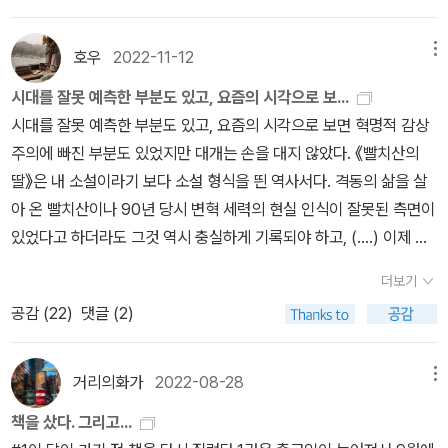
곤란 같은 피해도 있다...민간인학살과 이산가족 문제는 여전히 현재
진행형이다.” (P.328~329)한국전쟁의 결과는 무수한 인명과 막대
호우
2022-11-12
메뉴
한 재산의 손실만이 아니다. 전쟁은 잠정 분단을 영구화하였고, 이후
미국과 소련의 외교정책에 영향을 미쳐 국제 정세는 이데올로기 간
시대를 잘못 예측한 부분도 있고, 요즘의 시각으로 보...
첨예한 냉전 체제가 강화되었다. 게다가 남과 북은 모두 김일성과 이
시대를 잘못 예측한 부분도 있고, 요즘의 시각으로 보면 혁명적 감상
승만에 의한 독재 체제가 구축되어 북쪽에서는 여전히 그리고 남쪽에
주의에 빠진 부분도 있었지만 대개는 손을 대지 않았다. 《빨치산의
서는 최근까지도 억압이 끊이지 않았음을 상기해야 한다.“한국전쟁
딸》은 내 소설이라기 보다 소설 형식을 띈 역사서다. 격동의 삶을 살
은 분단을 고착화시켰다. 단지 눈에 보이는 분단을 넘어서 한국인들
아 온 빨치산이나 90년 당시 변혁 세력의 현실 인식이 잘못된 측면이
의 마음속에 분단을 고착화시킨 것이다.” (P.360)“한국전쟁의 경험
있었다고 하더라도 그것 역시 충실하게 기록되야 하고, (....) 이제 와
은 베트남에 대한 적극적인 개입을 가로막는 중요한 계기가 되었다.
생각하니 우리에게 ‘사회주의‘는 ‘지금보다 더 나은 무엇‘을 가리키는
더보기
이 점 또한 한국전쟁이 미국의 대외정책에 미친 중요한 변화가 될 것
추상 명사였다. (...) 역사를 위해 목숨을 걸었고, 독재 정권 하에서 죽
공감 (
22
)
댓글 (2)
이다. 38선 이북으로의 진격이 가져왔던 엄청난 실패는 그 후 10년이
음보다 더한 모멸과 시련을 견뎌 온 그 분들이 역사에 바라는 것은 따
지나도록 미국이 제3세계에 직접적으로 개입하지 못하는 중요한 원
스한 시선 정도일 것이다. 이 책이 그분들의 쓸쓸한 노년을 비추는 몇
인으로 작용하였다.” (P.362)이 책이 한국전쟁 전반을 아우르는 총
줌의 따스한 시선이라도 만들 수 있으면 좋겠다. (2005년 복간하면
거리의화가
2022-08-28
메뉴
서가 아니다.400면 남짓한 분량으로 우리 역사와 사회에 처참한 상
서 쓴 작가 서문) 《빨치산의 딸》은 1990년 엄혹한 시기에 발간과 동
책을 샀다. 그리고...
흔을 남긴 일대 전쟁의 전모를 어찌 담아내겠는가. 그래서 저자는 중
시에 작가는 불구속 기소되고 출판사 대표는 구속, 당연히 책도 모두