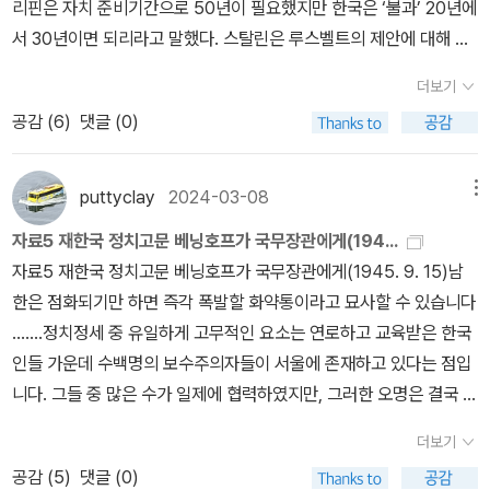
리핀은 자치 준비기간으로 50년이 필요했지만 한국은 ‘불과’ 20년에
이제는 인식의 전환이 필요하다. 참혹한 이 전쟁은 앞에서 보았듯이
서 30년이면 되리라고 말했다. 스탈린은 루스벨트의 제안에 대해 신
실패의 연속과정이었다. 그렇기에 어느 누구도 목적을 이루지 못했
탁통치 기간은 짧을수록 좋다고 대답했다. - <한국전쟁>, 박태균 지
다.” (P.243)그런데 전쟁은 단순한 정치적 게임이 아니다. 전쟁의 피
더보기
음 - 밀리의 서재https://millie.page.link/D9i7mTUiBxQAKvJy8
해는 고스란히 군인과 민간인에게 돌아간다. 대개의 경우 그들의 피
공감 (
6
)
댓글 (0)
해는 드러나지 않거나 공론화되지 않을 뿐이다. 최근에서야 노근리
학살사건 등 민간의 전쟁 피해의 실체가 조금씩 밝혀지고 있다. 저자
는 민간인 피해와 세균전 의혹 등에 대해서도 언급하지만, 이는 개론
puttyclay
2024-03-08
메뉴
적 차원에 국한하고 있다. 다른 저자의 <전쟁과 사회>가 전자에 대한
자료5 재한국 정치고문 베닝호프가 국무장관에게(194...
본격적 연구서이며, 후자에 대해서는 아직 구체적 연구가 진행되지
자료5 재한국 정치고문 베닝호프가 국무장관에게(1945. 9. 15)남
못하였음을 토로한다.“불행한 사실은, 실패의 피해는 전적으로 병사
한은 점화되기만 하면 즉각 폭발할 화약통이라고 묘사할 수 있습니다
들이나 후방의 민간인들에게 돌아간다는 것이다. 전쟁 지휘자들이 실
.......정치정세 중 유일하게 고무적인 요소는 연로하고 교육받은 한국
패에 대해 지는 책임은 지극히 적거나 또는 전혀 책임지지 않는 경우
인들 가운데 수백명의 보수주의자들이 서울에 존재하고 있다는 점입
도 많다.” (P.244)“전쟁에서 가장 직접적인 피해를 입는 것은 전선
니다. 그들 중 많은 수가 일제에 협력하였지만, 그러한 오명은 결국 점
에서 싸우는 군인들이다. 그러나 전쟁은 전선에서만 이루어지는 것이
차 사라질 것입니다. - <한국전쟁>, 박태균 지음 - 밀리의 서재http
아니라 후방에서도 벌어지기 때문에 군인 아닌 민간인도 엄청난 피해
더보기
s://millie.page.link/yTP6V1x8W19S16r96
를 입는다. 민간인학살과 같은 피해도 있고, 정치적 갈등이나 경제적
공감 (
5
)
댓글 (0)