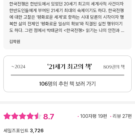
한국전쟁은 한반도에서 있었던 20세기 최고의 세계사적 사건이자
한반도인들에게 부여된 21세기 최대의 숙제이기도 하다. 한국전쟁
에 대한 고찰은 ‘평화로운 세계’로 향하는 시대 담론의 시작이자 행
복한 삶의 전제인 ‘평화로운 일상의 확보’와 직결된 실천 행위이기
도 하다. 그런 점에서 박태균의 <한국전쟁> 읽기는 나의 안전과 세
계의 평화를 위해 지금 당장 할 수 있는 지적 실천이다. 우리는 아직
김학원
도 ‘끝나지 않은 전쟁’ 속에서 살고 있다. 독자들의 응원에 힘입어
늦지 않게 개정판이 나오길, 아울러 한국전쟁 관련하여 더 깊고 풍
부한 저작들이 이어지길 기대한다.
8.7
100자평 19편
리뷰 27편
세일즈포인트
3,726