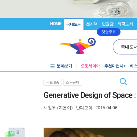
HOME
전자책
만권당
외국도서
국내도서
첫달무료
국내도
분야보기
오뒷세이아
추천마법사
베
무료배송
소득공제
Generative Design of Space : 
채정우
(지은이)
반디모아
2015-04-06