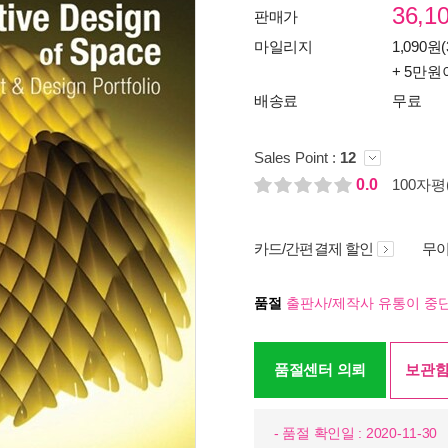
36,1
판매가
마일리지
1,090원(
+ 5만원
배송료
무료
Sales Point :
12
0.0
100자평(
카드/간편결제 할인
무이
품절
출판사/제작사 유통이 중단
품절센터 의뢰
보관함
- 품절 확인일 : 2020-11-30