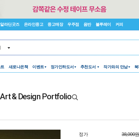
알라딘굿즈
온라인중고
중고매장
우주점
음반
블루레이
커피
서
스트
새로나온책
이벤트
정가인하도서
추천도서
작가와의 만남
북
Art & Design Portfolio
정가
38,000