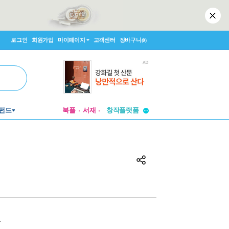
로그인
회원가입
마이페이지
고객센터
장바구니
(0)
투비컨티뉴드
펀드
북플
서재
창작플랫폼
투비컨티뉴드
원