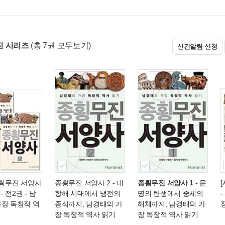
진 시리즈
(총 7권 모두보기)
신간알림 신청
종횡무진 서양사
종횡무진 서양사 2
- 대
종횡무진 서양사 1
- 문
 - 전2권
- 남
항해 시대에서 냉전의
명의 탄생에서 중세의
-
가장 독창적 역
종식까지, 남경태의 가
해체까지, 남경태의 가
장 독창적 역사 읽기
장 독창적 역사 읽기