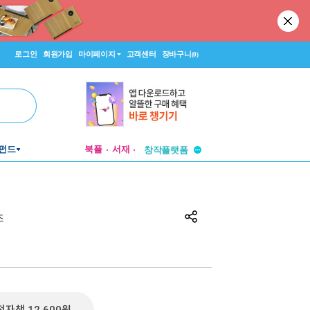
로그인
회원가입
마이페이지
고객센터
장바구니
(0)
투비컨티뉴드
펀드
북플
서재
창작플랫폼
투비컨티뉴드
즈