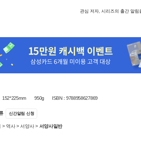
관심 저자, 시리즈의 출간 알
152*225mm
950g
ISBN : 9788958627869
류
신간알림 신청
서
>
역사
>
서양사
>
서양사일반