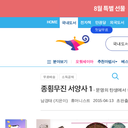
HOME
전자책
만권당
외국도서
국내도서
첫달무료
국내도
분야보기
오뒷세이아
추천마법사
베
무료배송
소득공제
종횡무진 서양사 1
- 문명의 탄생에서
남경태
(지은이)
휴머니스트
2015-04-13
초판출