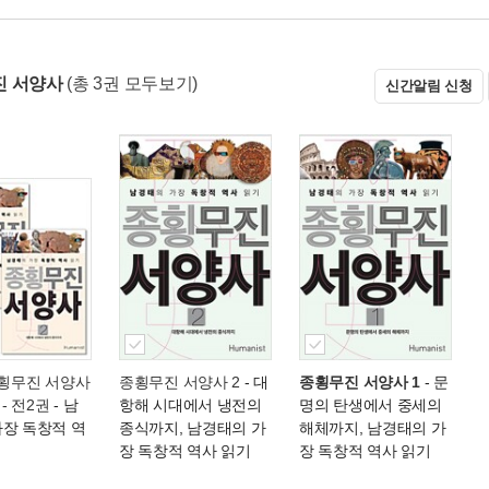
진 서양사
(총 3권 모두보기)
신간알림 신청
종횡무진 서양사
종횡무진 서양사 2
- 대
종횡무진 서양사 1
- 문
 - 전2권
- 남
항해 시대에서 냉전의
명의 탄생에서 중세의
가장 독창적 역
종식까지, 남경태의 가
해체까지, 남경태의 가
장 독창적 역사 읽기
장 독창적 역사 읽기