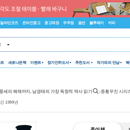
알라딘굿즈
온라인중고
중고매장
우주점
음반
블루레이
커피
서
스트
새로나온책
이벤트
정가인하도서
추천도서
작가와의 만남
북
 중세의 해체까지, 남경태의 가장 독창적 역사 읽기
종횡무진 시리
|
간 1999년
종이책