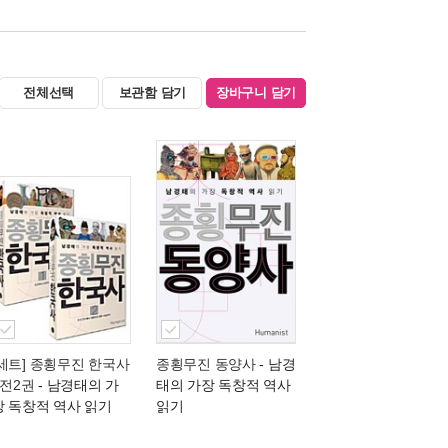
전체선택
보관함 담기
장바구니 담기
[세트] 종횡무진 한국사
종횡무진 동양사
- 남경
 전2권
- 남경태의 가
태의 가장 독창적 역사
장 독창적 역사 읽기
읽기