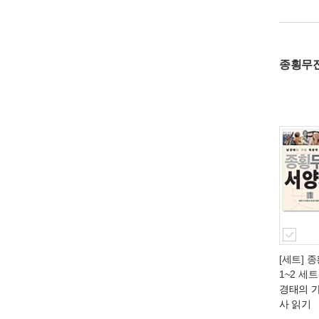
종횡무
[세트] 
1~2 세트
경태의 
사 읽기