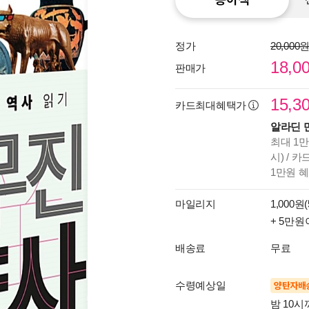
정가
20,000
18,0
판매가
15,3
카드최대혜택가
알라딘 
최대 1만
시) / 
1만원 
마일리지
1,000원(
+ 5만원
배송료
무료
수령예상일
양탄자배
밤 10