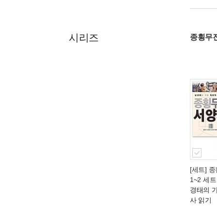
시리즈
종횡무
[세트] 
1~2 세트
경태의 
사 읽기