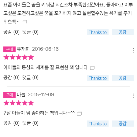
칼데콧의 심사위원장을 맡고 있는 준코 요코타 박사가 심사위원장을
요즘 아이들은 꿈을 키워갈 시간조차 부족한것같아요, 좋아하고 이루
맡고 있고 2014년 한스 크리스티안 안데르센 상 수상자인 로저 멜로
고싶은 도전하고싶은 꿈을 포기하지 않고 실현할수있는 용기를 주기
등이 심사를 맡아 공모전 시작 2회 만에 국제 공모전으로써의 입지를
위한책~
다졌으며, 2015년 시상식은 5월 8일 남이섬에서 열릴 예정이다.) <
공감 (
0
)
댓글 (0)
수상 이력> *2014년 ‘가장 아름다운 독일 책’ 수상The Best Germ
an Book Design 2014 *2015년 제2회 나미콩쿠르(남이섬국제그
유재희
2016-06-16
메뉴
림책일러스트공모전) ‘골든 아일랜드 상’ 수상
아이들의 동심의 세계를 잘 표현한 책 입니다
공감 (
0
)
댓글 (0)
마눌
2015-12-09
메뉴
7살 아들이 넘 좋아하는 책입니다~^^
공감 (
0
)
댓글 (0)