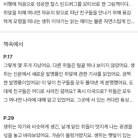
비행에 처음으로 성공한 찰스 린드버그를 모티브로 한 그림책이다.
쥐덫을 피해 머나먼 자유의 땅으로 떠난 친구들을 만나기 위해 용감
하게 모험을 떠나는 생쥐 이야기는 읽는 재미는 물론 자연스럽게 인
류의 비행 역사에 대해 알게 해 준다. 특히 레오나르도 다 빈치를 연상
시키는 연필 그림과 생생한 수채화는 그림책이 아니라 마치 한 편의
책속에서
애니메이션을 보는 듯한 착각을 불러일으킬 만큼 훌륭하다.
P.17
신인작가의 데뷔작이라고는 믿기 힘들 정도로 탄탄한 스토리와 수준
그렇게 몇 주가 지났어요. 다른 쥐들은 털끝 하나 보이지 않았어요. 생
높은 그림들은 단숨에 아이는 물론 어른들까지 매료시키며 베스트셀
쥐는 신문에서 새로운 발명품인 쥐덫에 관한 기사를 읽었어요. 끔찍
러에 올랐으며, 지금까지 전 세계 16개국 20개 언어로 출간되었다. 2
한 발명품이었어요! 이 덫이 친구들을 모두 몰아낸 게 분명했어요. 도
014년 ‘가장 아름다운 독일 책’에 선정되었으며, 2015년에는 제2회
대체 친구들은 어디로 사라진 걸까요? 혹시 미국으로? 쥐들은 모두
나미콩쿠르에서 골든 아일랜드 상의 수상작으로 선정되기도 하였다.
그 머나먼 나라에 대해 알고 있었어요. 그곳에 서 있는 커다란 동상이
이민자 전부를, 인간이든 생쥐든 상관없이 반겨 준다고 했어요.
P.29
생쥐는 자기와 비슷하게 생긴, 날개 달린 쥐들이 멋지게 나는 광경을
넋을 놓고 바라보았어요. 가슴이 울렁거렸지요. 생쥐는 햇빛이 있는