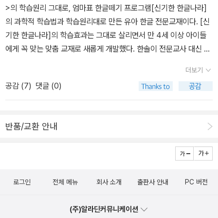
>의 학습원리 그대로, 엄마표 한글떼기 프로그램[신기한 한글나라]
것 같은 착각을 일으킬 정도로 사실적이고 입체적입니다. 그래서 생
의 과학적 학습법과 학습원리대로 만든 유아 한글 전문교재이다. [신
쥐가 설계하고 조립할 때, 독자도 비행기를 설계하고 조립하고 어떻
기한 한글나라]의 학습효과는 그대로 살리면서 만 4세 이상 아이들
게 만들어야 할지 고민하게 만듭니다. 그러다 보니 독자는 생쥐가 하
에게 꼭 맞는 맞춤 교재로 새롭게 개발했다. 한솔이 전문교사 대신 엄
늘을 날 수 있는 비행기를 만들었을 때 설레며 기뻐하다가 추락했을
마가 수업할 수 있게 만든 첫 번째 제품이기도 하다.아이들은 엄마와
때는 생쥐와 함께 땅으로 곤두박질치는 것 같아 긴장하기도 합니
더보기
함께 재미있는 이야기와 신나는 놀이의 세계에서 상상의 나래를 펼치
다. 추락하는 비행기에서 간신히 탈출한 생쥐는 다시 비행기를 만들
공감 (
7
)
댓글 (0)
다 보면 어느 순간, ‘아하!’하고 한글을 깨치게 된다. 레고 닌자고 비주
기 위해 도시를 다니며 부품을 찾아 나섭니다. 추위와 배고픔, 부엉이
얼 백과아이즐북스 편집부 / 아이즐북스 닌자고에 대한 모든 것 + 쟌
들의 위협에도 생쥐는 포기하지 않습니다. 이제 생쥐는 쥐덫이 두려
리부티드 미니 피겨닌자들과 악당들이 발전하고 변하는 모습을 생생
워 도망가기 위해서 비행기를 만들려고 하는 게 아니라 자신이 상상
반품/교환 안내
한 사진으로 구성하였다. 사진과 함께 레고 닌자고에 나오는 모든 닌
한 비행기를 직접 만들어 하늘을 날고 싶다는 열망 때문에 비행기를
자 캐릭터와 드래곤, 무기, 전투 차량 등을 만나 볼 수 있다. 이제껏 알
만들게 됩니다. 여기서 어린이 독자는 꿈을 상상하고, 상상한 꿈을 마
려지지 않은 닌자고에 대한 새로운 사실들을 알 수 있으며, 지금까지
음에 간직만 하는 게 아니라 자신이 직접 해봄으로써 느낄 수 있는 좌
나온 모든 레고 닌자고 모델의 완벽한 사진 연대표를 보며 닌자고의
절, 극복, 용기, 모험 등의 다양한 감정을 느끼게 됩니다. 그리고 꿈을
로그인
전체 메뉴
회사 소개
출판사 안내
PC 버전
흐름을 한눈에 볼 수 있다. 선생님은 몬스터!피터 브라운 / 사계절 칼
이루어나가는 과정이 얼마나 스릴 넘치고 행복한 것인가를 저절로 깨
데콧 수상작가 피터 브라운의 유쾌한 그림책마음이 여린 아이와 괴팍
닫게 됩니다. 이 책의 마지막 장면은 매우 인상적이고 특별합니다. 생
(주)알라딘커뮤니케이션
한 선생님이 서로를 이해해 가는 과정을 재치 있게 그려냈다. 어떤 마
쥐는 수많은 시행착오 끝에 자신이 직접 만든 비행기를 타고 대서양