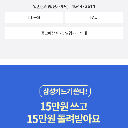
음을 가지고 있느냐에 따라 상대의 모습이 달라 보이는 경험, 누구나
1544-2514
일반문의 (발신자 부담)
을 건너 마침내 미국에 도착합니다. 하늘을 나는 생쥐에 대한 소식은
한 번쯤 해 보았을 것이다. 바비가 마음을 열면서 몬스터 같던 커비 선
빠르게 퍼졌고, 위험을 무릅쓴 생쥐의 모험에 인간들은 열광합니다.
1:1 문의
FAQ
생님의 모습도 점점 달라진다. 얼룩덜룩하던 연두색 피부는 발그레한
그리고 등 뒤로 작은 조립 비행기를 들고 있는 소년이 담벼락에 붙어
살구색이 되고, 심술궂은 눈과 뾰족한 이빨, 커다란 콧구멍은 상냥한
있는 ‘하늘을 나는 용감한 생쥐’의 에어쇼 포스터를 보게 됩니다. 소년
중고매장 위치, 영업시간 안내
눈, 코, 입으로 바뀌어 간다. 서로를 어려워하던 두 사람이 뜻밖의 계
은 자기도 생쥐처럼 비행기를 타고 드넓은 대서양을 날고 싶다는 꿈
기로 가까워지고, 소통하며 느끼는 기쁨과 놀라움을 그린 이야기. 린
을 꾸게 됩니다. 이 소년이 바로 1927년 뉴욕-파리 간 대서양 무착륙
드버그 하늘을 나는 생쥐토르벤 쿨만 / 책과콩나무 2014 ‘가장 아름
단독비행에 처음으로 성공한 찰스 린드버그입니다. 작가는 비행기를
다운 독일 책’ 수상작1927년 뉴욕-파리 간 대서양 무착륙 단독비행
타고 하늘을 나는 생쥐의 이야기에서 마무리를 한 것이 아니라 실제
에 처음으로 성공한 찰스 린드버그를 모티브로 한 그림책. 쥐덫을 피
로 존재했던 어린 린드버그를 책 속에서 만나게 해 줌으로써 사실적
해 머나먼 자유의 땅으로 떠난 친구들을 만나기 위해 용감하게 모험
인 감동을 더해 줍니다. 꼬리에 꼬리를 물듯, 호기심 많은 생쥐의 꿈이
을 떠나는 생쥐 이야기는 읽는 재미는 물론 자연스럽게 인류의 비행
어린 소년 린드버그에게, 그리고 소년 린드버그의 꿈이 어린이 독자
역사에 대해 알게 해 준다. 특히 레오나르도 다 빈치를 연상시키는 연
에게 자연스럽게 스며듭니다. 그리고 학업 스트레스 때문에 꿈조차
필 그림과 생생한 수채화는 마치 한 편의 애니메이션을 보는 듯한 착
마음껏 꿀 용기조차 내기 힘은 우리나라의 어린 독자들에게 해보고
각을 불러일으킬 만큼 훌륭하다. 신인작가의 데뷔작이라고는 믿기 힘
싶은 것이 뭐냐고, 만들고 싶은 것이 뭐냐고 물어보며 생쥐처럼, 린드
들 정도로 탄탄한 스토리와 수준 높은 그림들로 수많은 독자들을 매
버그처럼 직접 해보라고, 직접 해보면 상상보다 훨씬 더 행복한 일들
료시키며, 세계 16개국 20개 언어로 출간되었다. 생명, 알면 사랑하
을 만날 수 있을 거라고 용기를 줍니다. 어린이 독자라면 연령대와 상