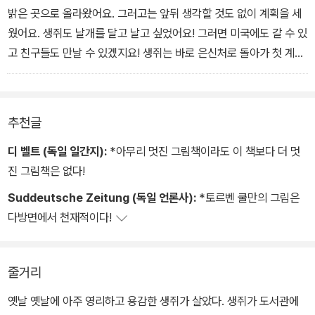
밝은 곳으로 올라왔어요. 그러고는 앞뒤 생각할 것도 없이 계획을 세
웠어요. 생쥐도 날개를 달고 날고 싶었어요! 그러면 미국에도 갈 수 있
고 친구들도 만날 수 있겠지요! 생쥐는 바로 은신처로 돌아가 첫 계획
을 실행했어요. 우선 나무토막과 신문지 조각, 끈, 접착제를 모았어요.
그것들을 잘 조립해서 커다란 날개 한 쌍을 만들었어요.
추천글
디 벨트 (독일 일간지):
*아무리 멋진 그림책이라도 이 책보다 더 멋
진 그림책은 없다!
Suddeutsche Zeitung (독일 언론사):
*토르벤 쿨만의 그림은
다방면에서 천재적이다!
줄거리
옛날 옛날에 아주 영리하고 용감한 생쥐가 살았다. 생쥐가 도서관에