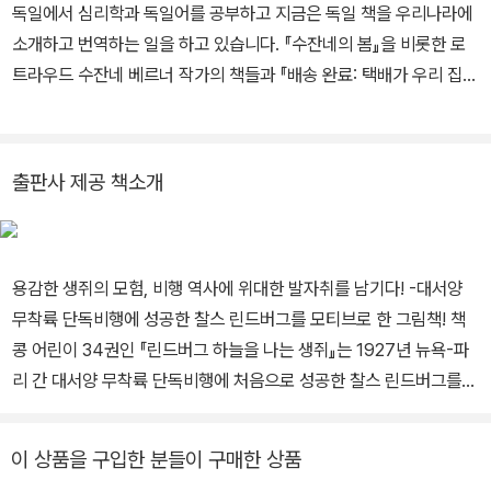
독일에서 심리학과 독일어를 공부하고 지금은 독일 책을 우리나라에
소개하고 번역하는 일을 하고 있습니다. 『수잔네의 봄』을 비롯한 로
트라우드 수잔네 베르너 작가의 책들과 『배송 완료: 택배가 우리 집에
오기까지』, 『세상에서 가장 시끄러운 그림책』, 『우유 한 컵이 우리 집
에 오기까지』, 『에디슨 바닷속으로 사라진 생쥐의 보물』 등을 우리말
로 옮겼습니다.
출판사 제공 책소개
용감한 생쥐의 모험, 비행 역사에 위대한 발자취를 남기다! -대서양
무착륙 단독비행에 성공한 찰스 린드버그를 모티브로 한 그림책! 책
콩 어린이 34권인 『린드버그 하늘을 나는 생쥐』는 1927년 뉴욕-파
리 간 대서양 무착륙 단독비행에 처음으로 성공한 찰스 린드버그를
모티브로 한 그림책이다. 쥐덫을 피해 머나먼 자유의 땅으로 떠난 친
구들을 만나기 위해 용감하게 모험을 떠나는 생쥐 이야기는 읽는 재
이 상품을 구입한 분들이 구매한 상품
미는 물론 자연스럽게 인류의 비행 역사에 대해 알게 해 준다. 특히 레