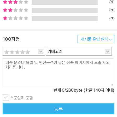
0%
그의 ‘세인트루이스의 정신’호처럼 제대로 된 비행기를 만들게 되고,
드디어 자유의 땅으로의 모험에 나선다. 이처럼 이 작품은 끝없이 도
0%
전하는 생쥐의 모습을 보고 한 작은 소년이 언젠가 자신도 멋지게 날
0%
겠다고, 반드시 하늘을 정복하겠다는 꿈을 꾸었듯이, 어린 독자들에
게 가슴 두근거리는 꿈을 꾸게 만들고, 실패를 딛고 일어서는 열정과
100자평
게시물 운영 원칙
용기를 심어준다. 독일의 신인작가 토르벤 쿨만의 충격적인 데뷔작!
출간 즉시 베스트셀러, 전 세계 16개국 20개 언어로 출간! 1982년
카테고리
독일에서 태어난 토르벤 쿨만은 어렸을 때부터 창의력이 매우 뛰어났
으며 그림에 재능이 많았다. 또한 언제나 신기한 발명의 세계와 모험
가득한 비행 이야기에 깊은 관심을 갖고 있었다. 함부르크 조형예술
대학에서 일러스트와 디자인을 공부한 그는 2012년 대학교 ‘졸업 작
품’으로 하늘을 나는 생쥐 이야기를 만들었다. 그리고 이 작품은 201
현재
0
/280byte (한글 140자 이내)
4년 『린드버그 하늘을 나는 생쥐』라는 이름으로 독일에서 출간되었
다. 신인작가의 데뷔작이라고는 믿기 힘들 정도로 탄탄한 스토리와
스포일러 포함
수준 높은 그림들은 단숨에 아이는 물론 어른들까지 매료시키며 베스
등록
트셀러에 올랐으며, 지금까지 전 세계 16개국 20개 언어로 출간되었