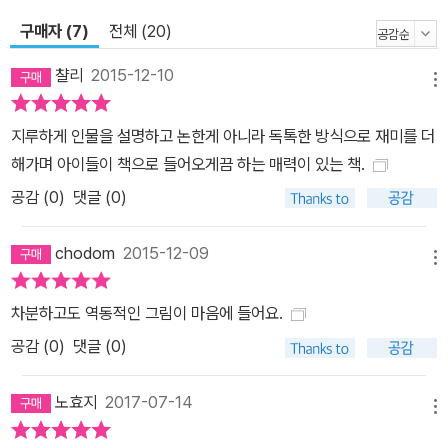
다. 레오나르도 다 빈치를 연상시키는 그림들, 전 세계를 열광시키다!
구매자 (7)
전체 (20)
-2014년 ‘가장 아름다운 독일 책’ 수상작! -2015년 제2회 나미콩쿠
르(남이섬국제그림책일러스트공모전) 골든 아일랜드 상 수상작! 『린
챨리
2015-12-10
메뉴
드버그 하늘을 나는 생쥐』는 인류의 비행 역사에 대해서 알 수 있을
뿐더러 이야기 또한 훌륭한 작품이다. 하지만 무엇보다 이 책에서 가
지루하게 인물을 설명하고 논한게 아니라 독톡한 방식으로 재미를 더
장 뛰어난 점은 그림이라고 할 수 있을 것이다. 토르벤 쿨만은 이 작품
해가며 아이들이 책으로 들어오게끔 하는 매력이 있는 책.
에서 젊은 신인작가의 데뷔작이라는 것이 믿기지 않을 만큼 20세기
공감 (
0
)
댓글 (0)
초 유럽의 도시와 사람들의 생활상, 비행기의 발달 과정을 철저한 고
증을 바탕으로 훌륭하게 구현해 내었다. 특히 책을 열면 바로 나오는
chodom
2015-12-09
면지의 연필 스케치들은 비행술의 역사를 한눈에 정리해서 볼 수 있
메뉴
는 기회를 제공해 주는데, 이러한 그림들은 레오나르도 다 빈치를 생
차분하고도 역동적인 그림이 마음에 들어요.
각나게 할 정도로 훌륭하다. 그러기에 이 작품은 출간 후 전 세계 독자
공감 (
0
)
댓글 (0)
들을 열광시키며 베스트셀러에 올랐고, 여러 상을 받으며 높은 작품
성을 인정받았다. 2014년 ‘가장 아름다운 독일 책’에 선정되었으며,
노효지
2017-07-14
2015년에는 제2회 나미콩쿠르에서 골든 아일랜드 상의 수상자로 선
메뉴
정되기도 하였다.(나미콩쿠르는 미국의 그림책 노벨상이라고 불리는