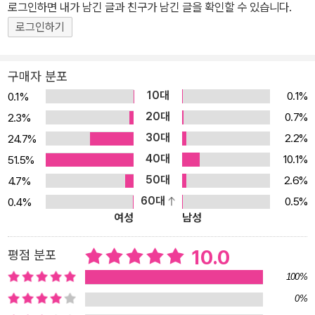
로그인하면 내가 남긴 글과 친구가 남긴 글을 확인할 수 있습니다.
는 연필 그림과 생생한 수채화는 그림책이 아니라 마치 한 편의 애니
메이션을 보는 듯한 착각을 불러일으킬 만큼 훌륭하다. 이 작품은 새
로그인하기
처럼 하늘을 날고 싶다는 인류의 오랜 염원을 위해 헌신한 모든 이들
에게 바치는 작품이기도 하다. 행글라이더를 처음 만든 독일의 발명
구매자 분포
가인 ‘오토 릴리엔탈’과 최초로 동력비행에 성공한 ‘라이트 형제’, 그
10대
0.1%
0.1%
리고 1927년 뉴욕-파리 간 대서양 무착륙 단독비행에 성공한 ‘찰스
20대
0.7%
2.3%
린드버그’ 등은 이 작품에 중요한 영감을 제공해 주었다. 친구들을 찾
30대
2.2%
24.7%
아가기 위해 생쥐도 처음에는 오토 릴리엔탈처럼 행글라이더를 만들
40대
10.1%
51.5%
어 시험비행에 나서지만 행글라이더는 순식간에 힘을 잃고 증기 기관
50대
2.6%
4.7%
차 옆으로 추락하고 만다. 그러다 생쥐는 자신의 첫 비행기에 증기 모
60대
0.5%
0.4%
터가 빠진 것을 알게 되고, 수많은 부품을 모아 라이트 형제처럼 바람
여성
남성
이 아니라 동력으로 하늘을 나는 두 번째 비행기를 완성한다. 하지만
두 번째 비행기도 무게를 이기지 못해 얼마 날지 못하고 추락하면서
10.0
평점 분포
인간들에게 발각되고 만다. 그리고 고양이들뿐만 아니라 부엉이들까
100%
지 생쥐를 노리게 된다. 추적자들의 눈길을 피해 부품을 모으고 비행
0%
기를 만드는 일이 더욱 더 힘들어졌지만 생쥐는 드디어 찰스 린드버