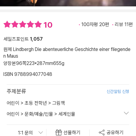
10
100자평 20편
리뷰 11편
세일즈포인트
1,057
원제 Lindbergh Die abenteuerliche Geschichte einer fliegende
n Maus
양장본
96쪽
223*287mm
655g
ISBN 9788994077048
주제분류
신간알림 신청
어린이
>
초등 전학년
>
그림책
어린이
>
문화/예술/인물
>
세계인물
선물하기
공유하기