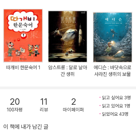
오나르도 다 빈치를 연상시키는 연필 그림과 생생한 수채화는 그림책
이 아니라 마치 한 편의 애니메이션을 보는 듯한 착각을 불러일으킬
만큼 훌륭하다. ★ 2014년 ‘가장 아름다운 독일 책’ 수상작! ★ 201
5년 제2회 나미콩쿠르(남이섬국제그림책일러스트공모전) 골든 아일
랜드 상 수상작! *용감한 생쥐의 모험, 비행 역사에 위대한 발자취를
남기다! *대서양 무착륙 단독비행에 성공한 찰스 린드버그를 모티브
로 한 그림책! *충격적인 데뷔작, 출간 즉시 베스트셀러, 전 세계 16
여 개국 20개 언어로 출간! *섬세하고 생생한 그림들은 레오나르도
따개비 한문숙어 1
암스트롱 : 달로 날아
에디슨 : 바닷속으로
다 빈치를 생각나게 할 정도로 훌륭하다! 용감한 생쥐의 모험, 비행 역
간 생쥐
사라진 생쥐의 보물
사에 위대한 발자취를 남기다! -대서양 무착륙 단독비행에 성공한 찰
스 린드버그를 모티브로 한 그림책! 책콩 어린이 34권인 『린드버그
하늘을 나는 생쥐』는 1927년 뉴욕-파리 간 대서양 무착륙 단독비행
읽고 싶어요 3명
20
11
2
에 처음으로 성공한 찰스 린드버그를 모티브로 한 그림책이다. 쥐덫
읽고 있어요 1명
100자평
리뷰
마이페이퍼
을 피해 머나먼 자유의 땅으로 떠난 친구들을 만나기 위해 용감하게
읽었어요 43명
모험을 떠나는 생쥐 이야기는 읽는 재미는 물론 자연스럽게 인류의
이 책에 내가 남긴 글
비행 역사에 대해 알게 해 준다. 특히 레오나르도 다 빈치를 연상시키