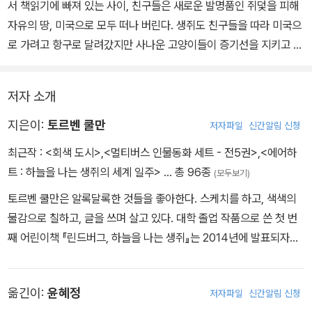
서 책읽기에 빠져 있는 사이, 친구들은 새로운 발명품인 쥐덫을 피해
자유의 땅, 미국으로 모두 떠나 버린다. 생쥐도 친구들을 따라 미국으
로 가려고 항구로 달려갔지만 사나운 고양이들이 증기선을 지키고 있
다. 그러다 생쥐는 하수도에서 하늘을 나는 박쥐를 발견하고 좋은 생
각을 떠올린다. 이제 생쥐는 직접 비행기를 만들고 나는 법을 배워 대
저자 소개
서양을 횡단해야만 한다.
지은이:
토르벤 쿨만
저자파일
신간알림 신청
최근작 :
<회색 도시>
,
<멀티버스 인물동화 세트 - 전5권>
,
<에어하
트 : 하늘을 나는 생쥐의 세계 일주>
… 총 96종
(모두보기)
토르벤 쿨만은 알록달록한 것들을 좋아한다. 스케치를 하고, 색색의
물감으로 칠하고, 글을 쓰며 살고 있다. 대학 졸업 작품으로 쓴 첫 번
째 어린이책 『린드버그, 하늘을 나는 생쥐』는 2014년에 발표되자마
자 베스트셀러가 되었다. 대표작 『린드버그』를 비롯해 「생쥐의 모험」
시리즈는 지금껏 30여 개 언어로 번역되었다.
옮긴이:
윤혜정
저자파일
신간알림 신청