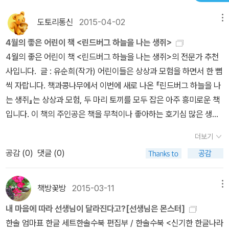
도토리통신
2015-04-02
메뉴
4월의 좋은 어린이 책 <린드버그 하늘을 나는 생쥐>
4월의 좋은 어린이 책 <린드버그 하늘을 나는 생쥐>의 전문가 추천
사입니다. 글 : 유순희(작가) 어린이들은 상상과 모험을 하면서 한 뼘
씩 자랍니다. 책과콩나무에서 이번에 새로 나온 『린드버그 하늘을 나
는 생쥐』는 상상과 모험, 두 마리 토끼를 모두 잡은 아주 흥미로운 책
입니다. 이 책의 주인공은 책을 무척이나 좋아하는 호기심 많은 생쥐
입니다. 어느 날, 생쥐는 친구들이 모두 인간들이 발명한 쥐덫이 두려
더보기
워 배를 타고 미국으로 떠난 걸 알게 됩니다. 생쥐도 배를 타고 미국으
공감 (
0
)
댓글 (0)
로 가려 했지만 항구에서 기다리고 있는 굶주린 고양이 때문에 가지
못합니다. 고양이에게 쫓기던 생쥐는 하늘을 나는 박쥐를 보고 날개
를 만들면 대서양을 건널 수 있지 않을까 하는 상상을 하기 시작합니
책방꽃방
2015-03-11
메뉴
다. 상상은 생쥐를 가만있게 하지 않았습니다. 생쥐는 하늘을 날 수 있
내 마음에 따라 선생님이 달라진다고?[선생님은 몬스터]
는 비행기를 만들기 위해 도시를 돌아다니며 부품을 수집하고 조립하
한솔 엄마표 한글 세트한솔수북 편집부 / 한솔수북 <신기한 한글나라
기 시작합니다. 이 과정을 그린 그림들은 마치 독자가 생쥐 옆에 있는