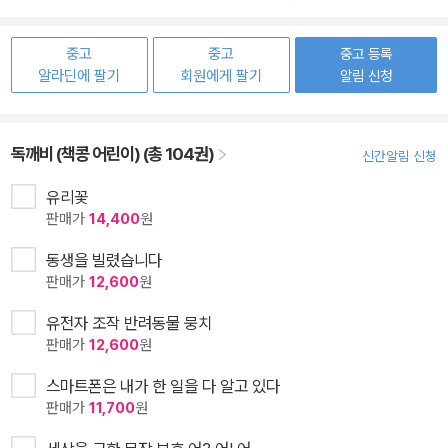
중고
중고
중고 등록
알라딘에 팔기
회원에게 팔기
알림 신청
독깨비 (책콩 어린이) (총 104권)
신간알림 신청
유리꽃
판매가
14,400
원
동생을 빌렸습니다
판매가
12,600
원
유전자 조작 반려동물 뭉치
판매가
12,600
원
스마트폰은 내가 한 일을 다 알고 있다
판매가
11,700
원