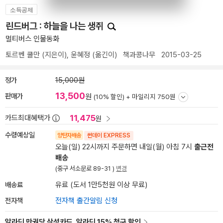
소득공제
린드버그 : 하늘을 나는 생쥐
멀티버스 인물동화
토르벤 쿨만
(지은이),
윤혜정
(옮긴이)
책과콩나무
2015-03-25
정가
15,000원
13,500
판매가
원
(10% 할인) +
마일리지 750원
11,475
카드최대혜택가
원
수령예상일
양탄자배송
썬데이 EXPRESS
오늘(일) 22시까지 주문하면 내일(월) 아침 7시
출근전
배송
(중구 서소문로 89-31 )
변경
배송료
유료 (도서 1만5천원 이상 무료)
전자책
전자책 출간알림 신청
알라딘 만권당 삼성카드, 알라딘 15% 청구 할인