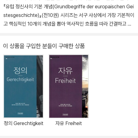
om Nutzen und Nachteil des Denken fu?r das Leben)』(199
『유럽 정신사의 기본 개념(Grundbegriffe der europaischen Gei
8), 『가상을 향한 의지(Der Wille zum Schein)』(2005), 『아름다
stesgeschichte)』(전10권) 시리즈는 서구 사상에서 가장 기본적이
움(Scho?nheit)』(2009), 『염세주의에 대한 낙관적 시선(Ein opti
고 핵심적인 10개의 개념을 뽑아 역사적인 흐름을 따라 간결하고 명
mistischer Blick auf den Pessimismus)』(2013), 『도전으로서의
료한 서술방식으로 소개하고 있다. 이 시리즈에서 기술하는 개념들은
교양(Bildung als Provokation)』(2017) 등이 있다.
모두 고대에 이 개념들이 탄생한 이후부터 서구 사상을 결정지었으며
이 상품을 구입한 분들이 구매한 상품
현실에서도 끊임없이 응용되었다. 이 개념들은 종종 모순된 역사를
안고 있지만, 그 역사를 도외시하면 서구 문화 및 세계 문화 전반의 전
개 과정을 생각할 수 없다. 이 시리즈는 『행복(Gluck)』, 『죽음(To
d)』, 『노동(Arbeit)』, 『정의(Gerechtigkeit)』, 『권력(Macht)』, 『자
유(Freiheit)』, 『아름다움(Schonheit)』, 『성과 사랑(Eros)』, 『진리
(Wahrheit)』, 『전쟁(Krieg)』으로 구성되어 있다. 10명의 저자가 각
각의 주제를 맡고 구성을 통일하였으며, 빈 대학 철학과 교수로 독일
어권에서 주목받고 있는 인문과학자인 콘라트 파울 리스만이 편집하
여 100쪽(원서 기준) 내외로 펴냈다. 문학, 철학, 역사학, 사회학, 정
정의 Gerechtigkeit
자유 Freiheit
치학 등 인문사회과학 전반의 토대를 이루는 주요 사상의 핵심 개념
과 역사적 변화를 가볍지 않으면서도 쉽게 이해할 수 있도록 풀어내