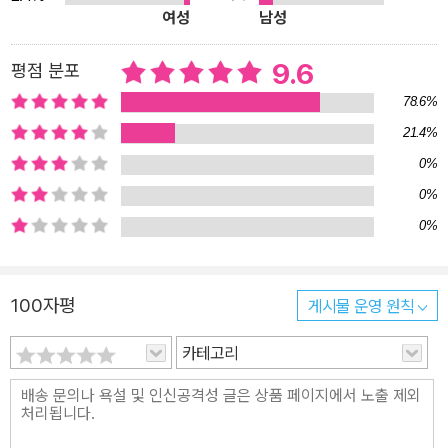
여성
남성
영혼과 세계의 관계도 같은 비율로 결정된다고 보았다. 이러한 미의
비례이론, 즉 거대이론에 대해 플로티노스는 미의 결정적 근거가 대
9.6
평점 분포
칭이나 정확한 비례에 있지 않고, 어떤 대상에서 빛나는 광채와 광휘
78.6%
그리고 그 대상의 현상과 형식에 있다고 보았다. 중세에는 ‘비례와
빛’으로 미를 공식화한 플로티노스의 개념에 그리스도적 요소를 추가
21.4%
하였으며, 르네상스 시대에는 이전의 미 개념에, 예술과 예술가가 처
0%
음 미 담론의 중심에 서게 된다. 18세기가 되면서 거대이론은 유효성
0%
을 상실하였다. 그 결과는 미의 감각화, 심리화, 주관화라고 부를 수
0%
있다. 미는 이제 관찰자의 눈에 의해 판단되었고, 무엇이 아름다운지
는 개인적인 취미의 문제가 되었다. 관찰자의 입장에서 미를 정의한
다는 것은 미가 완전히 임의적인 것이 되거나 개인의 자의에 따라 변
100자평
게시물 운영 원칙
할 수 있다는 뜻이 아니며, 취미는 미를 판단할 수 있는 자격을 갖춘
카테고리
감각적 지각을 가리킨다. 19, 20세기 모더니즘 이후 미는 점점 기능
화한다. 미는 가상에 대한 의지이자 인식의 가능성으로 간주된다. 또
한 장식 없는 공허한 형식을 열광하거나 욕구의 충족을 의도적으로
유예하는 것을 아름답다고 하며, 이에 못지않게 미를 불길한 유혹으