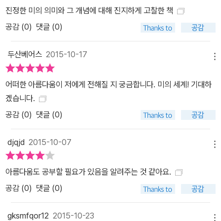
진정한 미의 의미와 그 개념에 대해 진지하게 고찰한 책
사람이 많은 장점을 누린다는 일상적인 선입견과 표상을 입증해주고
있다. 미의 기준은 우리가 생각하는 것처럼 그렇게 주관적이지 않으
공감 (
0
)
댓글 (0)
며, 미는 이제 인간의 의무이자 자기책임이 되었고, 모든 사람은 자기
의 외모를 최적의 상태로 만들고 싶어 한다. 이로 인해 인간은 자신의
두산베어스
2015-10-17
메뉴
몸을 변형시키고 표현할 때 어디까지 책임을 져야 하는지, 이에 대한
철학적 윤리적 질문도 중요한 주제가 되었다.
어떠한 아름다움이 저에게 전해질 지 궁금합니다. 미의 세계! 기대하
겠습니다.
공감 (
0
)
댓글 (0)
djqjd
2015-10-07
메뉴
아름다움도 공부할 필요가 있음을 알려주는 것 같아요.
공감 (
0
)
댓글 (0)
gksmfqor12
2015-10-23
메뉴