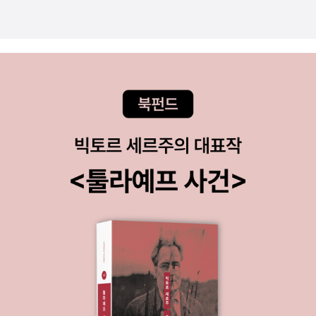
난다. 지능과 감성에 이어서 사람의 '성격'을 도대체 어떻게 수치화 하
★ 1. Intro2. The Grass by the Roses ★★★3. Sunshine on
도해력>과 <비판적 사고>는 논리에 관심이 부쩍 는 나에게 도움을
겠다는 것인지, 아직 개념이 잘 와닿지 않는데, 흥미로운 시도일 것 같
Fish Skin4. Broken Stones ★★★★5. Children’s Chambers
줄 책. <왜 나는 나를 아프게 하는가>와 <가족이니까 그렇게 말해도
다. 4. 데보라 태넌, 『가족이니까 그렇게 말해도 되는 줄 알았다』(원
★★★☆6. Kaikoura ★★★★7. King’s Birthday ★★★★8.
되는 줄 알았다>는 모두 자기 자신에게 관련된 심리학 책. 자신을 아
제: Only Say this Because I Love You), 예담음... 제목이 번역
Albert Kahn9. Oktober Komposition www.girlsinairports.ne
프게하고 남을 아프게 하는 사람이라면 두 권 다 일독. <서양 고대사
된 게 뭔가 '20세에 꼭 해야 하는...'이나 '아들아 너는...'류의 느낌이
t 음.....올리자고 들면 끝도 없겠다.....
강의>는 '1996년 초판 발행 이후 서양고대사 학습과 연구의 기본 교
와서 별로 관심 가지지 않고 넘기려다가 자세히 보았다. '오늘도 가족
양서로서 널리 사랑 받아온 <서양고대사강의>의 개정판'이라고. 그
과 다툰 당신에게' 보내는 글이란다. 저자 데보라 태넌은 언어학자이
간의 학문적 연구 성과와 학계의 동향을 반영해 초판 원고를 대폭 수
고, '남녀', '가족 구성원'과 같이 밀접한 사이의 대화 방식에 대한 사례
정 보완했다. <조선왕조실록을 보다> 3권이 나왔다. 보다 시
들을 연구해 왔다고 한다. 그러고 나니 뭔가 땡겼다. 정말로, 가족이란
리즈로 유명한 리베르스쿨의 책. 숙종~순종까지를 다뤘다. <사료로
그야말로 '애증'의 관계이다. 가까울수록 사랑하고, 서로를 잘 아는 만
읽는 서양사> 4권은 유럽의 계몽시대부터 산업화 시점까지를 다뤘
큼 더 정확하고 잔인하게 상처를 주게 된다. 많은 사람들이 이 굴레에
다. <하우스 스캔들>은 을유문화사의 <도시는 무엇으로 사는가>와
서 자유롭지 못할 것이고 나 또한 예외가 아니다. '가까운 사람들과의
함께 보고 싶은 책이다. 집에 관련한 모든 것의 역사를 알 수 있다.
관계를 개선시킬 수 있는 방법'을 제시한다고 하니, 기대해 본다. 5.
김기협의 <해방일기>가 10권을 끝으로 완간됐다. 저자의 노
알레산드로 마르초 마뇨, 『책공장 베네치아』, 책세상나만 해도 '책'에
고와 착실한 출판해준 너머북스에게 감사를. 좋은 책 완간됐다. <사
서 하루도 자유로울 수 없는 생활을 한 것이 문자를 깨우친 이후로 거
상으로서의 편집자>는 '한 시대의 사상사를 이해하는 전제로서 저자
의 일생이다. 역사를 배우다 보면 늘 금속 활자의 발명을 대 전환기로
와 독자라는 틀을 넘어 저자와 편집자 그리고 독자라는 삼자 관계의