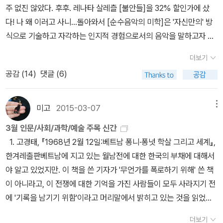
주 없진 않았다. 후후. 레나타 살레츨 [불안들]을 32% 할인가에 샀
서인 <부정한 마녀들>은 프랑스의 언어학자 조르주 무냉의 저서다.
다! 나 왜 이러고 사니...돌아와서 [순수음악의 미학]은 '자신만의' 방
번역학에 대한 다양한 관점들을 접해 볼 수 있다. <사회선생님이라면
식으로 기술하고 자각하는 인지적 경험으로서의 음악을 말하고자 했
어떻게 읽을까>는 문학, 역사, 과학, 사회 등 다양한 분야의 책들을 2
다고 한다. 음악 사조와 철학 사조를 들이댄 지긋지긋한 방식이 아닌
3권 엄선하여 자신의 개인적인 경험, 책을 통해 만나게 되는 다른 세
더보기
것 같아 흥미로웠는데, 어쨌든 놓쳤네. 쩝)) 도서관으로~암튼 <이론
상의 문제들을 소개하는 책이다. 청소년과 선생님이 함께 읽으면 좋
공감 (
14
)
댓글 (6)
과 실천>에서 이런 책도 냈었다는 건 흥미로웠다.최근 <이론과 실천
겠다. <인연이 모여 인생이 된다>라는 좋은 제목의 책은 아주대 주철
> 책 중 [유럽정신의 기본개념] 시리즈에 관심이 간다. 표지 색상이
환 교수의 사람관계, 인간관계에 관한 인문서다. <사물의 철학>은 주
모아 놓으니 좀 답답한 것 같은데....공동저자 중 콘라트 파울 리스만
미고
2015-03-07
메뉴
변 사물을 통해 사유의 지평을 넓히는 책이다. 장석주의 <철학자의
이 특히 많다. 현재 독일어권에서 가장 주목받고 있는 인문과학자라
사물들>이 생각난다. <불멸에 관하여>는 '삶을 위한 인문
3월 인문/사회/과학/예술 주목 신간
고 한다. 인문과학자? 흥미롭지 않을 수 없다.
학' 시리즈로 이번에는 영국의 철학자 스티븐 케이브의 저서다. 죽고
1. 고경태, 『1968년 2월 12일:베트남 퐁니·퐁넛 학살 그리고 세계』,
아, 본론은 음악 듣자 였지..... http
싶지 않은 인간의 오래된 욕망, ‘불멸’을 ‘4가지 이야기’로 구분해 설
한겨레출판베트남에 지고 있는 월남전에 대한 한국의 부채에 대해서
s://youtu.be/WXSjMaVbACo Last Dinosaurs [In a Million Y
명하면서, 불멸의 욕망이 어떻게 인류의 문명을 이끌어왔는지 풀어내
야 알고 있었지만. 이 책을 쓴 기자가 '무언가를 폭로하기 위해' 쓴 책
ears](2012)​약간은 시끄럽고 징글쟁글한 음악 듣고 싶을 때 딱!
는 책. <멜랑꼴리의 검은 마술>과 <애도>는 함께 보아도 무방한 책.
이 아니라고, 이 전쟁에 대한 기억을 가진 사람들이 모두 사라지기 전
https://youtu.be/Rl53PUtZwak?list=PL-Cu9f2Rf8MqhJ5
'애도와 멜랑꼴리의 정신분석'이라는 부제가 붙은 <멜랑꼴리의 검은
에 '기록을 남기기 위함'이라고 머리말에서 밝히고 있는 것을 읽었을
VJ9tGDREm0BPCXQ4-e I Am Dive [Ghostwoods](2012)7
마술>과 상실의 삶에 대처하는 법을 배우는 <애도>는 금상첨화의 도
때, 마음에서 뭔가가 움직였다.“한국사람들한테 질문하고 싶어요. 전
분이 넘는 I Am Dive - Summercamp 제목 그대로 여름밤 캠프장
더보기
서. <흄의 인간 오성에관한 탐구 입문>은 마침 흄이라는 철학