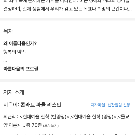
의 의식 속에 존재하는 가치를 나타낸다. 미는 성애와 섹스의 성격을
결정하며, 실제 생활에서 우리가 갖고 있는 목표나 희망의 근간이다.
또한 의상미학과 일상용품의 디자인을 지배하는 중심규범이기도 하
다.
목차
이러한 미는 오랫동안 인간의 창의력이 추구해온 중요한 목표이다.
왜 아름다움인가?
심지어 미는 신성의 표현이나 우주의 조화를 그리고 개인의 행복을
행복의 약속
대변하기도 했다. 모더니즘에 의한 미의 비판과 해체는 미의 가치를
손상시켰다. 그러나 극단적인 아방가르드가 더 이상 아름답지 않은
아름다움의 프로필
예술을 인정하고 지지했을 때에도 그 노력 뒤에는 미에 대한 동경이
내재되어 있었다.
저자 소개
지은이:
콘라트 파울 리스만
저자파일
신간알림 신청
최근작 :
<현대예술 철학 (반양장)>
,
<현대예술 철학 (양장)>
,
<몰교
양 이론>
… 총 79종
(모두보기)