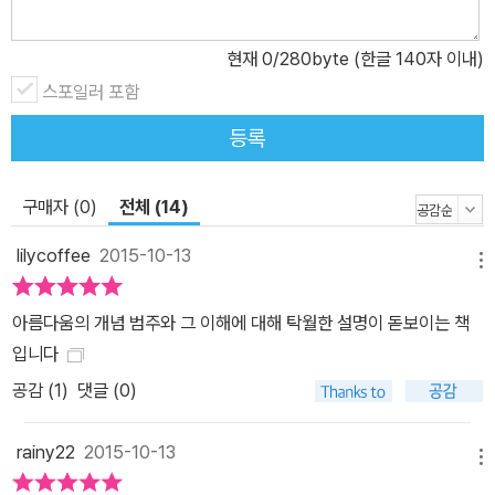
로 경험하기도 한다. 일반적인 선입견과 달리, 고대 이후 서양 예술사
에서 아름다운 것의 표현이 중요했던 시대는 거의 없었다. 모더니즘
현재
0
/280byte (한글 140자 이내)
은 미를 중시하는 예술에 대해 대대적인 비판을 가했고, 20세기 들어
스포일러 포함
서는 ‘더 이상 아름답지 않은 예술’이 하나의 강령처럼 선포되었다. 그
등록
런가 하면 미와 관련된 문제에서 자연미는 항상 논란의 대상이 되었
다. 모더니즘 이후 자연은 지배 가능한 대상이 되었으며, 인간은 자연
구매자 (0)
전체 (14)
을 모방하여 예술을 발전시켰다. 또한 진화생물학에서는 인간을 아름
답게 느끼는 미적 형식이 유전적, 신체적 건강함을 표시하기 때문에
lilycoffee
2015-10-13
메뉴
모두가 선호한다고 보았다. 현대예술에서는 미의 권위가 실추되었지
만 일상에서는 여전히 미가 중요한 가치로 간주된다. 유행, 디자인, 광
아름다움의 개념 범주와 그 이해에 대해 탁월한 설명이 돋보이는 책
고, 미용이 존재할 수 있는 이유는 이들이 아름다움을 약속하기 때문
입니다
이다. 마찬가지로 미적으로 형상화된 일상품들도 아름다운 환경이나
공감 (
1
)
댓글 (0)
전망처럼 양질의 삶을 나타내는 표시이다. 광고로 넘쳐나는 현대의
삶, 영상광고 등은 직간접적으로 미에 대한 요구를 담고 있으며 그 요
rainy22
2015-10-13
구를 인정하고 있다. 마지막으로, 인간은 왜 그리고 어떤 기준에 의해
메뉴
아름답게 지각되는가? 인간의 매력에 관한 현대의 연구는 아름다운