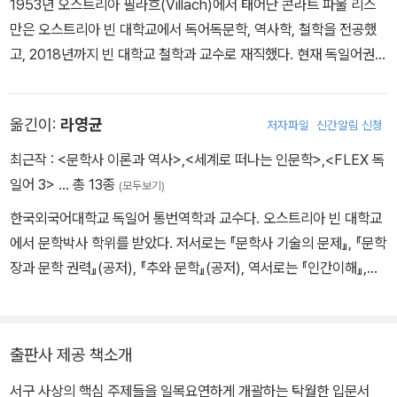
1953년 오스트리아 필라흐(Villach)에서 태어난 콘라트 파울 리스
만은 오스트리아 빈 대학교에서 독어독문학, 역사학, 철학을 전공했
고, 2018년까지 빈 대학교 철학과 교수로 재직했다. 현재 독일어권에
서 가장 주목받는 인문학자 가운데 한 명으로 수많은 논문과 학술 서
적을 발표했다. 2004년 ‘사상과 행동에서 관용(Toleranz im Denk
옮긴이:
라영균
저자파일
신간알림 신청
en und Handeln)’에 이바지한 공을 인정받아 오스트리아 출판협회
가 수여하는 공로상을 수여한 바 있다. 은퇴 후 그는 지금도 철학자,
최근작 :
<문학사 이론과 역사>
,
<세계로 떠나는 인문학>
,
<FLEX 독
에세이스트, 문화저술가로 대중매체와 출판계에서 활발하게 활동하
일어 3>
… 총 13종
(모두보기)
고 있다. 특히 『몰교양 이론: 지식사회의 오류들(Theorie der Unbil
한국외국어대학교 독일어 통번역학과 교수다. 오스트리아 빈 대학교
dung)』(2016), 『도전으로서의 교양(Bildung als Provokation)』
에서 문학박사 학위를 받았다. 저서로는 『문학사 기술의 문제』, 『문학
(2017)을 연이어 출간함으로써, 자본주의 가치에 함몰되어 인문주의
장과 문학 권력』(공저), 『추와 문학』(공저), 역서로는 『인간이해』,
적 사유와 정신의 부재가 만연한 대학과 지식사회의 실상을 예리하게
『아름다움』, 『미란 무엇인가』, 『현대예술 철학』(공역) 외 다수가 있
비판했다. 그가 지은 책으로는 『사유에 관하여(Vom Denken)』(19
다.
90), 『유혹의 미학(Asthetik der Verfu?hrung)』(1991), 『귄터 안
더스(Gu?nther Anders)』(1993), 『칼 마르크스 1818-1989(Karl
출판사 제공 책소개
Marx 1818-1989)』(1993), 『삶에 있어서 사유의 유용성과 단점(V
서구 사상의 핵심 주제들을 일목요연하게 개괄하는 탁월한 입문서