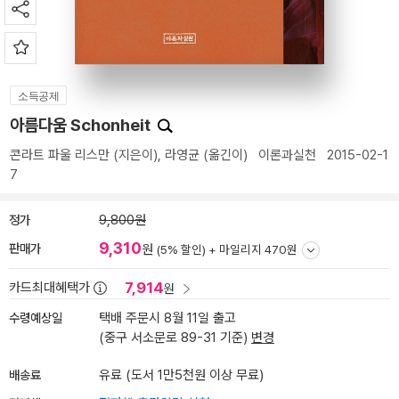
소득공제
아름다움 Schonheit
콘라트 파울 리스만
(지은이),
라영균
(옮긴이)
이론과실천
2015-02-1
7
정가
9,800원
9,310
판매가
원
(5% 할인) +
마일리지 470원
7,914
카드최대혜택가
원
수령예상일
택배 주문시 8월 11일 출고
(중구 서소문로 89-31 기준)
변경
배송료
유료 (도서 1만5천원 이상 무료)