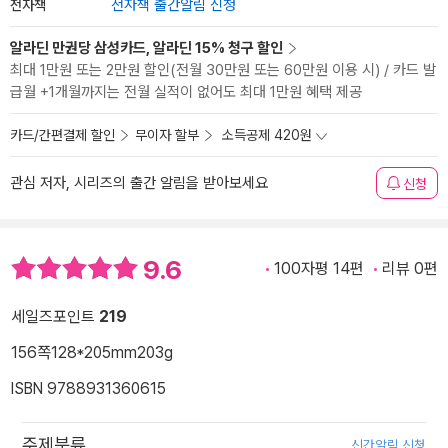
전자책
전자책 출간알림 신청
알라딘 만권당 삼성카드, 알라딘 15% 청구 할인
최대 1만원 또는 2만원 할인(전월 30만원 또는 60만원 이용 시) / 카드 발
급월 +1개월까지는 전월 실적이 없어도 최대 1만원 혜택 제공
카드/간편결제 할인
무이자 할부
소득공제 420원
관심 저자, 시리즈의 출간 알림을 받아보세요
신청
9.6
100자평 14편
리뷰 0편
세일즈포인트
219
156쪽
128*205mm
203g
ISBN 9788931360615
주제분류
신간알림 신청