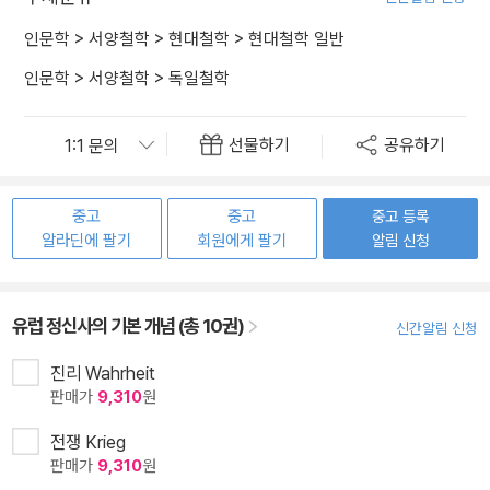
인문학
>
서양철학
>
현대철학
>
현대철학 일반
인문학
>
서양철학
>
독일철학
선물하기
공유하기
중고
중고
중고 등록
알라딘에 팔기
회원에게 팔기
알림 신청
유럽 정신사의 기본 개념 (총 10권)
신간알림 신청
진리 Wahrheit
판매가
9,310
원
전쟁 Krieg
판매가
9,310
원