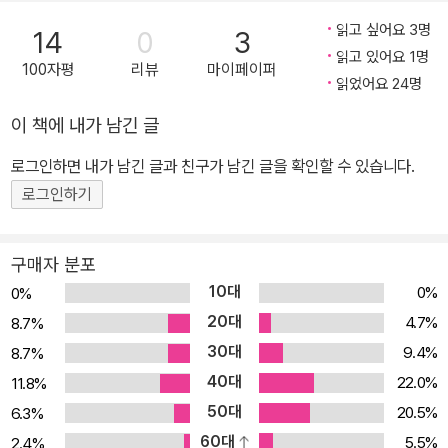
고 있다. 이 시리즈의 기획과 번역은 한국외국어대학교 인문학자(독
읽고 싶어요 3명
14
0
3
어독문학, 사회학, 정치학 전공) 10명이 맡았으며 올해 5월까지 완간
읽고 있어요 1명
100자평
리뷰
마이페이퍼
될 예정이다. ▶ 아름다움 내용 소개 왜 아름다움인가? 미(美)가 중
읽었어요 24명
심이 되지 않는 삶의 영역은 거의 없다. 일상생활에서 미는 출생에서
이 책에 내가 남긴 글
죽음에 이르기까지 우리의 의식 속에 존재하는 가치를 나타낸다. 미
는 성애와 섹스의 성격을 결정하며, 실제 생활에서 우리가 갖고 있는
로그인하면 내가 남긴 글과 친구가 남긴 글을 확인할 수 있습니다.
목표나 희망의 근간이다. 또한 의상미학과 일상용품의 디자인을 지배
로그인하기
하는 중심규범이기도 하다. 이러한 미는 오랫동안 인간의 창의력이
추구해온 중요한 목표이다. 심지어 미는 신성의 표현이나 우주의 조
구매자 분포
화를 그리고 개인의 행복을 대변하기도 했다. 모더니즘에 의한 미의
10대
0%
0%
비판과 해체는 미의 가치를 손상시켰다. 그러나 극단적인 아방가르드
20대
4.7%
8.7%
가 더 이상 아름답지 않은 예술을 인정하고 지지했을 때에도 그 노력
30대
9.4%
8.7%
뒤에는 미에 대한 동경이 내재되어 있었다. 아름다움의 프로필 고대
40대
22.0%
11.8%
에는 미가 독립적인 것이 아닌, 도덕적으로 뛰어난 것, 즉 선이나 진리
50대
와 연관이 있다고 생각했다. 또한 플라톤은 『티마이오스』에서 우주는
20.5%
6.3%
조화로운 비례에 따라 창조되었으며, 같은 방식으로 인간을 구성하는
60대
5.5%
2.4%