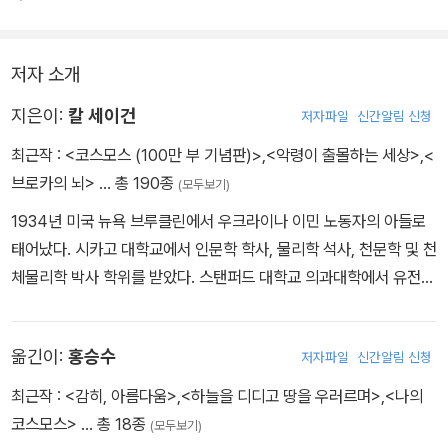
저자 소개
지은이:
칼 세이건
저자파일
신간알림 신청
최근작 :
<코스모스 (100만 부 기념판)>
,
<악령이 출몰하는 세상>
,
<
브로카의 뇌>
… 총 190종
(모두보기)
1934년 미국 뉴욕 브루클린에서 우크라이나 이민 노동자의 아들로
태어났다. 시카고 대학교에서 인문학 학사, 물리학 석사, 천문학 및 천
체물리학 박사 학위를 받았다. 스탠퍼드 대학교 의과대학에서 유전학
조교수, 하버드 대학교 천문학 조교수를 지냈다. 그 후 코넬 대학교의
행성 연구소 소장, 데이비드 던컨 천문학 및 우주과학 교수, 캘리포니
옮긴이:
홍승수
저자파일
신간알림 신청
아 공과대학의 특별 초빙 연구원, 세계 최대 우주 동호 단체인 행성협
회의 공동 설립자 겸 회장 등을 역임했다. 또한 미국 항공우주국(NA
최근작 :
<감히, 아름다움>
,
<하늘을 디디고 땅을 우러르며>
,
<나의
SA)의 자문 위원으로 매리너, 보이저, 바이킹, 갈릴레오 호 등의 무인
코스모스>
… 총 18종
(모두보기)
우주 탐사 계획에 참여했고 과학의 대중화에도 많은 노력을 기울여