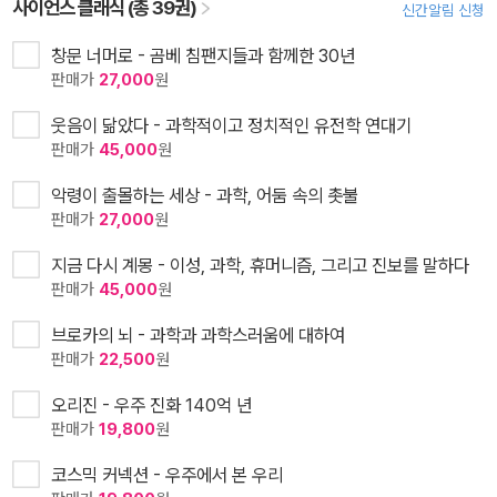
사이언스 클래식 (총 39권)
신간알림 신청
창문 너머로 - 곰베 침팬지들과 함께한 30년
판매가
27,000
원
웃음이 닮았다 - 과학적이고 정치적인 유전학 연대기
판매가
45,000
원
악령이 출몰하는 세상 - 과학, 어둠 속의 촛불
판매가
27,000
원
지금 다시 계몽 - 이성, 과학, 휴머니즘, 그리고 진보를 말하다
판매가
45,000
원
브로카의 뇌 - 과학과 과학스러움에 대하여
판매가
22,500
원
오리진 - 우주 진화 140억 년
판매가
19,800
원
코스믹 커넥션 - 우주에서 본 우리