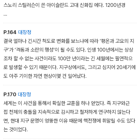
스노리 스틸러슨이 쓴 아이슬란드 고대 신화집 에다. 1200년경
나는 죽음, 세상을 깨뜨리는 자가 되었노라.
<바가바드기타>
P.164
대장정
결국 얼마나 긴시간 척도로 변화를 보느냐에 따라 ‘평온과 고요의 지
천국과 지옥으로 가는 갈림길에는 똑같이 생긴 두 개의 문이나란
구‘가 ‘격동과 소란의 행성‘이 될 수도 있다. 인생 100년에서는 상상
히 서 있다.
조차 할 수 없는 사건이라도 100만 년이라는 긴 세월에는 필연적으
니코스 카잔차키스, 그리스도 최후의 유혹
로 발생할 수 있기 때문이다. 지구상에서도, 그리고 심지어 20세기에
도 아주 기이한 자연 현상이몇 건 일어났다.
P.170
대장정
세계는 이 사건을 통해서 확실한 교훈을 하나 얻었다. 즉 지구와근
접 천체의 충돌을 지속적으로 감시하고 철저하게 연구하지 않는다
면, 현대 지구 문명이 엉뚱한 이유 때문에 핵전쟁에 휘말릴 수도 있다
는 것이었다.