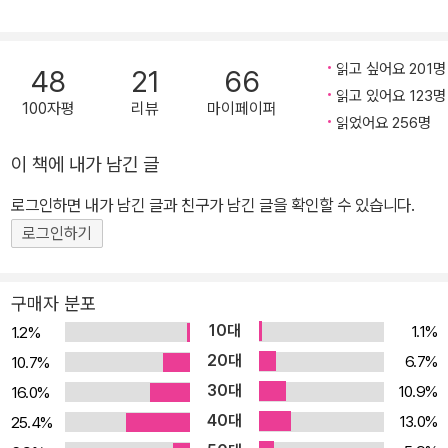
n)』(1974년), 『다른 세계들(Other Worlds)』』(1975), 『창백한 푸
른 점(Pale blue dot)』(1994년), 『악령이 출몰하는 세상(The De
읽고 싶어요 201명
48
21
66
mon haunted world)』(1995년), 『에필로그(Billions & Billions)』
읽고 있어요 123명
(1997년) 등을 썼다. 평생 동안 우주에 대한 꿈과 희망을 일구었던
100자평
리뷰
마이페이퍼
읽었어요 256명
그는 1996년 12월 20일에 골수성 백혈병으로 세상을 떠났다.
이 책에 내가 남긴 글
로그인하면 내가 남긴 글과 친구가 남긴 글을 확인할 수 있습니다.
로그인하기
구매자 분포
10대
1.1%
1.2%
20대
6.7%
10.7%
30대
10.9%
16.0%
40대
13.0%
25.4%