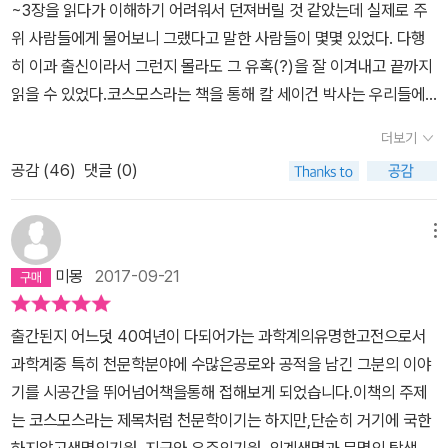
~3장을 읽다가 이해하기 어려워서 던져버릴 것 같았는데 실제로 주
위 사람들에게 물어보니 그랬다고 말한 사람들이 몇몇 있었다. 다행
히 이과 출신이라서 그런지 몰라도 그 유혹(?)을 잘 이겨내고 끝까지
읽을 수 있었다.코스모스라는 책을 통해 칼 세이건 박사는 우리들에
게 무엇을 말하려고 했던걸까? 처음 책을 읽어 나갈 때는 나에게도
더보기
생소한 우주와 관련된 이야기에작가가 말하려고 하는 내용이 무엇이
공감 (
46
)
댓글 (0)
고 우리에게 무슨 말을 하려고 하는지한 눈에 들어 오지 않으니 이해
하기 좀 어려웠고 팍팍한 느낌이었다. 칼 세이건 박사는 우주를 설명
하기 위해 인간의 진화를 이야기했고 우주를 알려고 노력했던 고대
메뉴
과학자들 이야기부터 시작해서 지구와 가까운 달 수성 금성 목성 화
미몽
2017-09-21
성 등 주위 별들에 관한 이야기, 별의 죽음과 탄생에 관한 이야기 그리
고 인류가 계속 우주로 나아가려하는 과학기술적인 노력과 현재 인류
출간된지 어느덧 40여년이 다되어가는 과학계의유명한고전으로서
가 처한 핵위험과 앞으로 인류의 미래에 관한 이야기 등등을 차례차
과학계중 특히 천문학분야에 수많은공로와 공적을 남긴 그분의 이야
례 알기쉽게 독자에게 설명해 주셨다. 박사님의 이야기는 읽는이에
기를 시공간을 뛰어넘어책을통해 접해보게 되었습니다.이책의 주제
게 수 많은 생각할 거리를 던져준 셈이다. 이 책을 한 번 읽고서 모든
는 코스모스라는 제목처럼 천문학이기는 하지만,단순히 거기에 국한
내용이 바로 이해되지는 않았기에 틈틈이 시간내서 세번 정도 읽은