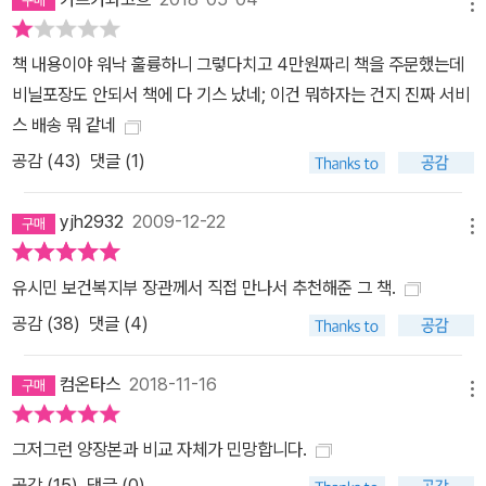
메뉴
책 내용이야 워낙 훌륭하니 그렇다치고 4만원짜리 책을 주문했는데
비닐포장도 안되서 책에 다 기스 났네; 이건 뭐하자는 건지 진짜 서비
스 배송 뭐 같네
공감 (
43
)
댓글 (1)
yjh2932
2009-12-22
메뉴
유시민 보건복지부 장관께서 직접 만나서 추천해준 그 책.
공감 (
38
)
댓글 (4)
컴온타스
2018-11-16
메뉴
그저그런 양장본과 비교 자체가 민망합니다.
공감 (
15
)
댓글 (0)