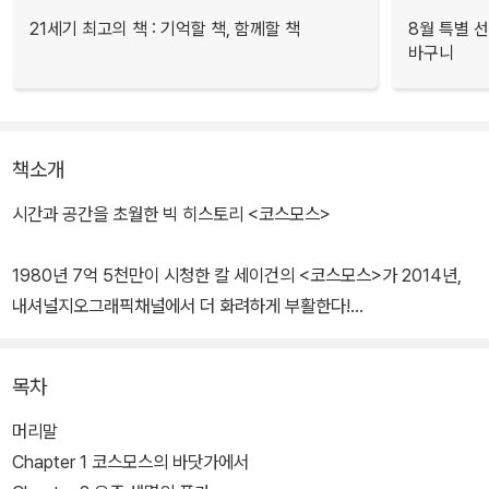
21세기 최고의 책 : 기억할 책, 함께할 책
8월 특별 선
바구니
책소개
시간과 공간을 초월한 빅 히스토리 <코스모스>
1980년 7억 5천만이 시청한 칼 세이건의 <코스모스>가 2014년,
내셔널지오그래픽채널에서 더 화려하게 부활한다!
<코스모스>는 진행자인 닐 타이슨 박사와 함께 시간과 공간을 여행
하는 방식으로 전개된다. 닐 타이슨 박사는 원작에서도 등장했던 ‘상
목차
상의 우주선(SOTI, Ship of the imagination)’을 타고 자연의 법
칙과 생명의 기원을 찾아 광대한 우주 공간과 137억년의 시간을 자유
머리말
롭게 항해하는 모습을 선보인다. 기존 다큐멘터리를 뛰어넘는 지구와
Chapter 1 코스모스의 바닷가에서