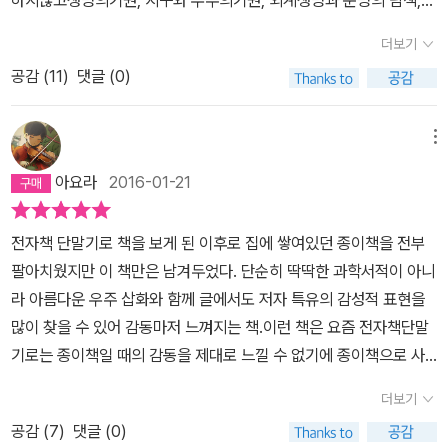
하지않고생명의기원, 지구와 우주의기원, 외계생명과 문명의 탐색,인
것 같다. 책을 사시면 적어도 두 번은 읽어보시길 추천합니다.광대한
간과 우주와의 관계 등, 인간존재의 근원과 관계된 인간 정체성의 근
우주를 떠올리면 세상 모든 일들이 부질없고 허무하다는 생각도 들
더보기
본문제들을 다룸에있어 과학의 세부 분야뿐만 아니라 사회적,정치적,
수 있겠지만 우리 인간 각자가 성실히 열심히 살아서 당당히 조화롭
공감 (
11
)
댓글 (0)
종교적, 그리고 철학등 문화전반들과 그들과의 관계에있어 총체적인
고 아름다운 이 우주의 한 구성원으로서 멋진 역할도 해내야겠다는
관점에서 해석하고 조명하고있습니다.많은 이론들과 과학계의 법칙
생각도 동시에 들었다. 셀 수 없이 많은 별들 중에서 생명체가 탄생하
들 수학등 다소 어렵게 느껴질이야기들도 있지만, 대중들에게 그나마
메뉴
고 그 생명체들 중에서 수십억 년 동안 진화와 발전을 통하여 고등문
쉽게 읽히게 하려고노력한 흔적이 엿보이며, 특히나 장을 넘길때마다
명을 이룬 종이 확률상 10의 9제곱 정도의 수가 전 우주의 모든 별에
아요라
2016-01-21
등장하는아름답고 신비하기까지한 수많은 삽화들..다소 그림이나 상
걸쳐 있다고는 하지만 불가사의할 정도로 광할한 우주에서 아름답게
상도 또한 있지만, 우주의 무인탐사선들이찍은 타행성들의 사진등 귀
문명을 꽃피운 인류라는 종도 신의 선택을 받아서 이렇듯 멋지게 우
전자책 단말기로 책을 보게 된 이후로 집에 쌓여있던 종이책을 전부
중하고 아름다운 사진들또한있어 삽화를 보고 상상해보는 재미또한
주의 한 구성원으로서의 역할을 부여받지 않았나 하는 생각도 해보게
팔아치웠지만 이 책만은 남겨두었다. 단순히 딱딱한 과학서적이 아니
쏠쏠하기에즐거운시간이었습니다.어릴적 당시에 ‘커서 뭐가 되고싶
된다. 그 누가 우주의 모든 일들을 예상하고 예측하고 알 수 있을까?
라 아름다운 우주 삽화와 함께 글에서도 저자 특유의 감성적 표현을
니?‘ 하고 물어볼때그땐 흔히 대통령이요! 훌륭한 과학자가될거에요!
아마 있다면 전지전능한 신만이 할 수 있지 않을까 싶을 정도로 이 우
많이 찾을 수 있어 감동마저 느껴지는 책.이런 책은 요즘 전자책단말
라고어른들이 좋아할만한 이야기들을 아무생각없이했었던것같습니
주는 나름의 조화와 질서속에서 조금씩 조금씩 성장해 온 것 같다. 우
기로는 종이책일 때의 감동을 제대로 느낄 수 없기에 종이책으로 사
다. 그리고 어렸을적엔 과학이 흥미가 있기도했고요. 하지만 커갈수
주에 대해 알아가면 알아갈수록 신을 믿지 않는 무신론자들도 신의
서 보아야 한다고 생각한다
록 주입식교육의 폐해일지 다른이유일지모르나 흥미는 식어가고 과
더보기
존재와 그의 역할을 믿지 않을 수 없을 정도로 이 우주는 너무나 아름
학하면 어렵고 난해하며지루한 학문이라는 인식이 커져만 갔습니다.
답고 장엄하며 또한 눈에 보이지 않는 조화와 질서로 운행되고 있음
공감 (
7
)
댓글 (0)