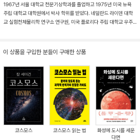
1967년 서울 대학교 천문기상학과를 졸업하고 1975년 미국 뉴욕
저술과 방송을 통해 세계적인 지성으로 주목받았다. 행성 탐사의 난
주립 대학교 대학원에서 박사 학위를 받았다. 네덜란드 라이덴 대학
제들을 해결한 공로와 핵전쟁의 영향에 대한 연구와 핵무기 감축에
교 실험천체물리학 연구소 연구원, 미국 플로리다 주립 대학교 우주
기여한 공로를 인정받아 NASA 훈장, NASA 아폴로 공로상, 미국 우
천문학 연구소 연구 교수, 한국천문학회 회장, 서울 대학교 천문학과
주항공협회의 존 에프 케네디 우주항공상, 탐험가협회 75주년 기념
교수와 일본 우주 항공 과학 연구소 객원 교수 등을 역임했다. 저서로
상, 소련 우주항공연맹의 콘스탄틴 치올코프스키 훈장, 미국 천문학
는 A Practical Approach to ASTROPHYSICS , 『과학과 신앙』,
이 상품을 구입한 분들이 구매한 상품
회의 마수르스키 상 그리고 1994년에는 미국 국립과학원의 최고상
『우주 개발의 오늘과 내일』, 『21세기와 자연 과학』, 『수치 천체 물리
인 공공복지 훈장 등을 받았다. 그 외에도 과학, 문학, 교육, 환경 보호
학 I』, 『은하계의 형성과 화학적 진화』, 『성간매질에서의 물리 현상』,
에 대한 공로로 미국 각지의 대학으로부터 명예 학위를 스물두 차례
『나의 코스모스』 등이 있고, 옮긴 책으로는 과학기술부 장관상을 수
받았다. 그의 저서 『코스모스(Cosmos)』는 지금까지 영어로 출판된
상한 『대폭발 우주의 시작과 진화』, 『우주로의 여행』, 『천문학 및 천
과학책 중 가장 많이 판매되었고 30여 권의 저서 중 『에덴의 용(The
체물리학 서론』, 『날마다 천체 물리』 등이 있다.
Dragons of Eden)』(1978년)은 퓰리처상을 수상했다. 외계 생물
과의 교신을 다룬 소설 『콘택트(Contact)』(1985년)는 1997년에
영화로 상영되어 전 세계에 감동을 선사했다. 이 외에도 『우주의 지적
생명(Intelligent Life in the Universe)』(1966년), 『우주적 연관성
(The Cosmic Connection)』(1973년), 『화성과 인간의 마음(Mar
코스모스
코스모스 읽는 법
화성에 도시를 세운
다면
s and the Mind of Man)』(1973년) 『브로카의 뇌 (Broca's Brai