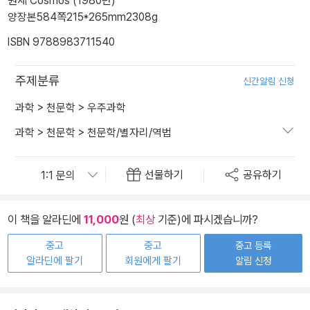
원제 Cosmos (1980년)
양장본
584쪽
215*265mm
2308g
ISBN 9788983711540
주제분류
신간알림 신청
과학
>
천문학
>
우주과학
과학
>
천문학
>
천문학/별자리/역법
선물하기
공유하기
이 책을 알라딘에
11,000
원 (
최상
기준)에 파시겠습니까?
중고
중고
중고 등록
알라딘에 팔기
회원에게 팔기
알림 신청