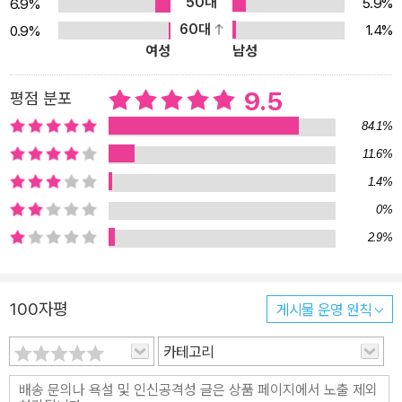
50대
5.9%
6.9%
60대
1.4%
0.9%
여성
남성
9.5
평점 분포
84.1%
11.6%
1.4%
0%
2.9%
100자평
게시물 운영 원칙
카테고리