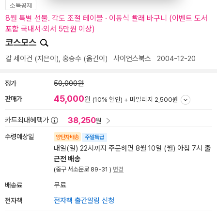
소득공제
8월 특별 선물. 각도 조절 테이블 · 이동식 빨래 바구니 (이벤트 도서
포함 국내서·외서 5만원 이상)
코스모스
칼 세이건
(지은이),
홍승수
(옮긴이)
사이언스북스
2004-12-20
정가
50,000원
45,000
판매가
원
(10% 할인) +
마일리지 2,500원
38,250
카드최대혜택가
원
수령예상일
양탄자배송
주말특급
내일(일) 22시까지 주문하면 8월 10일 (월) 아침 7시
출
근전 배송
(중구 서소문로 89-31 )
변경
배송료
무료
전자책
전자책 출간알림 신청