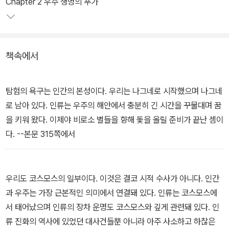
자연의 아름다움을 담아낸 영상미뿐만 아니라 우주의 신비로움을 표
Chapter 2 우주 생명의 푸가
현한 그래픽, 역사 속 에피소드를 재현한 애니메이션 등 다양한 표현
방식을 살펴보는 것도 큰 볼거리다.
책속에서
13부작, 매주 토요일 밤 11시 내셔널지오그래픽채널 방송 (2014년 3
월 15일 첫방송)
탐험의 욕구는 인간의 본성이다. 우리는 나그네로 시작했으며 나그네
우주를 다룬 대중 과학서의 걸작 <코스모스>가 2004년 새롭게 완
로 남아 있다. 인류는 우주의 해안에서 충분히 긴 시간을 꾸물대며 꿈
역되었다. <콘택트>, <창백한 푸른 점> 등의 지은이 칼 세이건의 저
을 키워 왔다. 이제야 비로소 별들을 향해 돛을 올릴 준비가 끝난 셈이
작 중에서 가장 유명한 이 책은 우주, 별, 지구, 그리고 인간이 어우러
다. --본문 315쪽에서
져 빚어내는 매혹과 탐구의 역사를 매끄러운 글과 멋진 사진으로 담
아내어, 출간 20년이 훌쩍 넘은 지금도 가장 읽을만한 교양서 중 하
나로 자리매김하고 있다.
우리도 코스모스의 일부이다. 이것은 결코 시적 수사가 아니다. 인간
과 우주는 가장 근본적인 의미에서 연결돼 있다. 인류는 코스모스에
책은 은하계 및 태양계의 모습과 별들의 삶과 죽음을 설명하는데 그
서 태어났으며 인류의 장차 운명도 코스모스와 깊게 관련돼 있다. 인
치지 않고, 그러한 사실들을 밝혀낸 과학자들의 노력, 즉 별자리와 천
류 진화의 역사에 있었던 대사건들뿐 아니라 아주 사소하고 하찮은