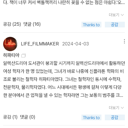
상의 가치를 무시하는 관점으로 보인다. 4. 역사적·종교적 맥락의 단
다. 책이 너무 커서 벽돌책끼리 나란히 꽂을 수 없는 점은 아쉽다.'오
라 걷는 기록입니다.화려한 명소 대신 골목, 작은 가게, 낮은 시선에서
순화 및 배제세이건은 과학 발전 과정을 인류가 미신(종교)을 극복하
만과 편견'은 다시 읽어 보려고 샀다. 어릴 때 읽었는데 다시 읽어 보
포착한 풍경들이 도시를 훨씬 깊고 느리게 이해하도록 이끕니다.여행
더보기
고 이성으로 나아가는 일방통행적 서사로 묘사했다. 또한 과학과 종
려니 집에 있는 책이 너무 오래된 버전이라 그건 또 읽기가 싫어서 민
이란 결국 장소를 소비하는 일이 아니라 그곳의 리듬에 잠시 몸을 맡
공감 (
25
)
댓글 (16)
교가 긴장 관계 속에 함께 발전해 온 복잡한 역사를 '암흑 시대(종교)
음사 책으로 샀다.'허클베리 핀의 모험'도 어릴때 읽었던 책인데 이건
기는 일임을 다시 떠올리게 했습니다.KEYWORD ▶ 교토골목여행
vs 빛(과학)'이라는 이분법적 구조로 단순화한다. 이는 과학의 발전
집에 없어서 새로 샀고.사실 도서관에서 빌려와 봤는데 도서관 책이
독후감 | 교토 여행 에세이 | 일본여행 책 추천https://blog.naver.c
이 가져온 기술적 도구화와 그에 따른 파괴적 결과(환경 파괴 등)에
말도 못하게 낡고 헐고 더럽기까지 해서 도저히 읽기가 싫어서 사서
LIFE_FILMMAKER
2024-04-03
메뉴
om/hanainbook/224103894719화요일 | 『디자인이 한눈에 보
대한 인본주의적 성찰까지 과학 만능으로 덮어버리려는 시도로까지
읽자라고 마음 먹게 되었다. 스티키도 샀다. 원래 내가 산 건 스티키
이는 책방도감』 - 건축지식 편집부디자인이 한눈에 보이는 책방도감
히파티아
보일 수 있다. 결국 이러한 관점에서의 비판은 <코스모스>가 인류에
작은거 마티스 색깔로 샀는데 배송 온 건 저거였다.저게 더 비싼건
은 일본 곳곳의 로컬 서점 40곳을 디자인의 눈으로 들여다본 책입니
알렉산드리아 도서관이 붕괴할 시기까지 알렉산드리아에서 활동하던
게 겸손함을 가르치는 듯 보이지만, 실상은 '이성으로 모든 것을 파악
데? 그래서 알라딘에 문의 했더니 그냥 쓰라고ㅋㅋㅋㅋㅋㅋㅋㅋ사실
다.이 책은 책방을 단순한 책을 파는 공간이 아니라 취향과 철학이 집
여성 학자가 한 명 있었는데, 그녀가 바로 나중에 신플라톤 학파의 비
할 수 있다'는 과학의 오만함이 투사된 텍스트라는 비판을 피해가기
난 작은게 더 좋아서 산 거였는데 일단 오배송이지만 이게 왔으니 이
약된 하나의 건축물로 바라봅니다.책을 좋아하고 서점을 사랑하는 사
조로 불리는 철학자 히파티아였다. 그녀는 철학자인 동시에 수학자,
어렵다.기계론적 유물론자로서 칼 세이건은 <코스모스>를 통해 과학
걸 쓸 수 밖에ㅋㅋㅋㅋㅋㅋ옆에 주리가 호기심 나는지 냄새맡으러 왔
람이라면 이 책을 펼치는 순간 작은 것 하나도 놓치고 싶지 않게 될 것
천문학자, 물리학자였다. 어느 시대에서든 평생에 걸쳐 이렇게 다양
적 사실을 넘어선 '과학적 세계관'을 종교처럼 전파했다. 이러한 관점
는데 사진에 찍혔다. 주리 귀엽구나😀 그리고 수영얘기ㅋㅋㅋㅋㅋ수
입니다.KEYWORD ▶ 책방도감 독후감 | 디자인 책 추천 | 서점 인
한 분야에서 큰 업적을 낼 수 있는 학자라면 그는 보통의 범주를 크게
은 과학을 통해 인간을 계몽하려는 긍정적인 목적을 가지고 있지만,
경을 새로 장만했다. 크고 예쁜 것으로. 수경을 바꾸니 수영이 더 잘
테리어 | 공간 디자인https://blog.naver.com/hanainbook/224
벗어나는 위대한 인물임에 틀림없다. 히파티아야말로 이러한 범주에
동시에 우주의 풍부한 의미를 기계적 인과관계로 축소하고, 과학이
되는 것 같기도?ㅋㅋㅋㅋㅋ평영 발차기가 좀 된다. 발바닥으로 물을
더보기
104411762수요일 | 『파리에서 보낸 여름방학』 - 조인숙파리는 늘
드는 인물로서 370년에 알렉산드리아에서 태어났다. 당시는 여자가
도달할 수 없는 가치의 영역마저 과학의 이름으로 판단하려는 위험성
미는 느낌이 뭔지 좀 알거 같은 느낌.그래서 선생님한테 이제 좀 감이
공감 (
1
)
댓글 (0)
낭만으로 소비되지만 이 책 속의 파리는 생활의 온도가 살아 있는 도
하나의 소유물로 간주되던 시대였다. 그런 시대에 여자가 할 수 있는
을 내포하고 있는 것이다. 기계론적 유물론자답게도 칼 세이건은 자
왔다고 하니까 선생님도 그런 것 같다고 하셨다. 그러고나서 바로 평
시입니다.여름이라는 계절을 통과하며 기록한 일상은 여행의 기록을
일이라고는 아무것도 없었을 것이다. 그러나 히파티아는 달랐다. 남