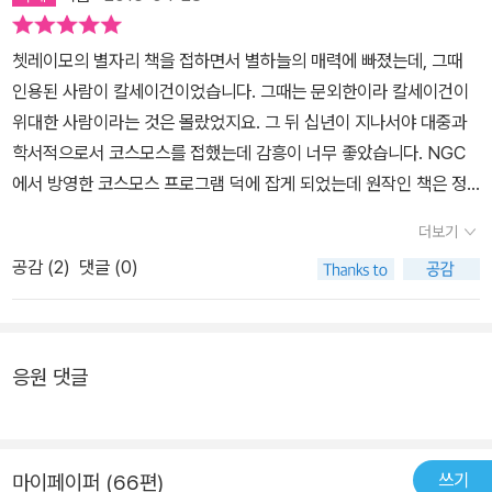
르내리지않을까싶은생각에 강추드리고 별은 제가드릴수있는 최대인
학생이상이라면 누구나 읽을 수 있는 책입니다. '지구'보다 훨씬 더 큰
다섯개를 드리며 이감동과 찬사를 고인께 바칩니다.
세상이 존재한다는 것을 깨닫게 될 것입니다.
쳇레이모의 별자리 책을 접하면서 별하늘의 매력에 빠졌는데, 그때
인용된 사람이 칼세이건이었습니다. 그때는 문외한이라 칼세이건이
위대한 사람이라는 것은 몰랐었지요. 그 뒤 십년이 지나서야 대중과
학서적으로서 코스모스를 접했는데 감흥이 너무 좋았습니다. NGC
에서 방영한 코스모스 프로그램 덕에 잡게 되었는데 원작인 책은 정
말 더할나위 읎네요.
더보기
공감 (
2
)
댓글 (0)
응원 댓글
쓰기
마이페이퍼 (66편)