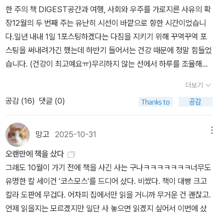
측면이나 목적론적 해석을 묵살하는 편이다. 이는 우주를 영혼이 없
한 주의 책 DIGEST공간과 여행, 사회와 우주를 가로지른 사유의 확
는 물질 덩어리로 전락시킨다는 비판을 받는다. 2. 과학을 유일한 진
장12월의 두 번째 주는 유난히 시선이 바깥으로 향한 시간이었습니
리의 척도로 삼는 과학만능주의세이건은 과학적 방법론이 객관적 진
다.일년 내내 1일 1포스팅하겠다는 다짐을 지키기 위해 꾸역꾸역 포
리에 도달하는 유일한 길이며, 다른 지식 체계(철학, 종교, 인문학)는
스팅을 써내려가긴 했는데 하반기 들어서는 건강 때문에 정말 힘들었
과학에 종속되거나 오류라고 주장했다. 하지만 '우리가 아는 모든 것
습니다. (건강이 최고예요ㅠ)무리하지 않는 선에서 하루를 조율해야
은 과학을 통해서만 증명되었다'라는 태도는 과학을 일종의 '세속적
했기에 사실 작성하지 못한 책들이 더 많았습니다.코스모스도 작성하
종교'나 '교조적 믿음'으로까지 만든다. 이는 과학이 가질 수 있는 한
더보기
긴 했는데 마무리를 하지 못해 결국 임시저장글에 묵혀있습니다.연말
계, 즉 가치 중립성이나 윤리적 문제 해결 능력의 부족을 망각한 것으
공감 (
16
)
댓글 (0)
이 다가오는데 12월 둘째주부터 한 주의 책 정리도 못했다니.. 하루 2
로 보인다.한편, 저자가 확실한 데이터가 부족함에도 외계 문명의 존
4시간이 너무 부족해요.12월 둘째 주의 독서는 골목과 책방, 도시의
재를 강하게 주장하는 것은 과학적 회의주의를 넘어선 낭만적 과학주
여름, 사회의 구조, 우주로 이어지는 흐름을 그렸습니다.여행 에세이
망고
2025-10-31
메뉴
의 혹은 과학 신앙에 가깝다는 비판을 받게 된다. 3. '인간의 무의미
에서 시작해 인문과 사회, 과학으로 확장되며 우리가 어디에 서 있고
성' 강조를 통한 역설적 인본주의세이건은 광활한 우주에서 지구와
오랜만에 책을 샀다
무엇을 바라보며 살아가는지를 되묻는 한 주였습니다.이 기록이 비슷
인간이 얼마나 작은 존재인지(창백한 푸른 점)를 강조했다. 그러나 이
그래도 10월이 가기 전에 책을 사긴 사는 구나ㅋㅋㅋㅋㅋㅋㅋ너무도
한 사유의 갈림길에 서 있는 여러분들에게 작은 지도 한 장이 되기를
는 겸손을 가르치는 듯하지만, 결국 인간의 삶에서 모든 궁극적 의미
유명한 칼 세이건 '코스모스'를 드디어 샀다. 비쌌다. 책이 대빵 크고
바랍니다.■ 이번 주 <간밤에읽은책> 돌아보기월요일 | 『교토 골목
와 목적을 제거하는 허무주의로 이어질 수 있다. 인간 중심주의를 배
칼라 도판에 무겁다. 어차피 집에서만 읽을 거니까 무거운 건 괜찮고.
여행』 - 송은정가고 싶은 여행지를 몇 군데 꼽으라 하면 꼭 빠지지 않
제하려는 시도가 도리어 인류의 특별함을 부정하고, 물질적 존재 이
언제 읽을지는 모르겠지만 일단 사 놓으면 읽겠지 싶어서 이번에 샀
는 곳이 교토입니다.교토 골목 여행은 관광지가 아닌 생활의 틈을 따