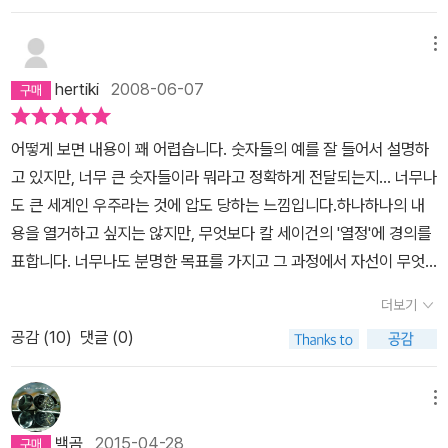
흘러흘러 아무 꿈도희망도 없이 취업이 그나마 잘된다는 이공과대학
을 깨닫게 될 것이라고 생각한다.이런 아름다운 우주를 코스모스라는
에 진학하게되고 과학은 단순히입시를 위한 어려운 장애물이 되어만
책을 통해서 우리 눈앞에 펼쳐 보이듯이 친절하게 잘 설명해주신 칼
메뉴
갔죠.이책을 읽는내내 왜 이책이 청소년 권장도서라고들 하는지알수
세이건박사에게 진심으로 감사의 말씀을 전합니다.
있었습니다. 단순히 청소년들의 교양과 입시에 도움이되기때문만은
hertiki
2008-06-07
아니었습니다. 상당수 유명한 과학자들이 그랬듯 과학에대한 꿈과 희
망 그리고 흥미를 아직 어린아이나 청소년때부터 심어주기위한것인
어떻게 보면 내용이 꽤 어렵습니다. 숫자들의 예를 잘 들어서 설명하
듯합니다.물론 상당히 난해하고 어려워서 이게 청소년권장도서라고?
고 있지만, 너무 큰 숫자들이라 뭐라고 정확하게 전달되는지... 너무나
싶을정도의 부분들도 있습니다만.. 입시나 시험이 아닌바에야 달달
도 큰 세계인 우주라는 것에 압도 당하는 느낌입니다.하나하나의 내
외워가며 공부하면서 읽을필요는 없겠죠. 흥미있는 단락 아니 삽화만
용을 열거하고 싶지는 않지만, 무엇보다 칼 세이건의 '열정'에 경의를
봐도충분하지않을까요? 그만큼 훌륭하고 많은 삽화와 풍부한 컨텐츠
표합니다. 너무나도 분명한 목표를 가지고 그 과정에서 자선이 무엇
가 녹아있는 책입니다.다만, 저자의 욕심인지 역사,철학,수학,기하학
을 할 것인가를 너무나도 잘 알고 있었던 한 시대의 과학자가 동시대
더보기
등 이 이야기 저 이야기 상당히 광범위하고 깊이있는이야기들에 책은
의 사람들에게 자신이 일생동안 습득한 지식을 쉽게 설명하고 있습니
두껍고 크기만하고 상대적으로 글자는작아 솔직히 들고다니기 버겁
공감 (
10
)
댓글 (0)
다. 다 읽고나면, 그가 왜 이 책을 썼는가에 대해서도 한번 생각해 볼
고 무거우며,책을 쉬이 펼치지 못하게하지않나 싶은 아쉬움이 있습니
기회를 갖게 됩니다. 나와 같은 사람이 결코 가질수 없었던 '인류'의
다.그럼에도 앞으로도 이만한책이 쉬이 나오긴쉽지않아 보이며, 40
목표를 향해서 묵묵히 걸어갔던 칼 세이건의 역작에 경의를 표합니
메뉴
여년이 더지나서도 이책은 고전으로서 많이 읽히거나 사람들 입에 오
다.중학교 2~3학년에게는 좀 어려운 내용이 될 수도 있겠지만, 고등
백곰
2015-04-28