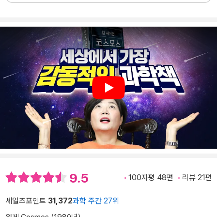
Play
9.5
100자평 48편
리뷰 21편
세일즈포인트
31,372
과학 주간 27위