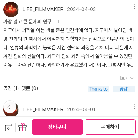
신의 두 아들까지 둔 조강지처 린 마굴리스를 차버리고 눈 맞은 여인
영 손동작까지 배워버렸다. 다음 시간에 가면 손과 발을 함께 할 텐
넘어 개인의 성장기처럼 읽혔습니다.문득 생각이 나 오랜만에 책장에
성 지배 사회에서 그녀는 남을 전혀 의식하지 않고 거침없이 활동했
과 재혼, 그리고 세 번째 결혼까지 감행한다. 동물적 본능에 충실했던
LIFE_FILMMAKER
2024-04-02
메뉴
데...이를 어쩌지?ㅋㅋㅋㅋㅋㅋㅋㅋ손과 발을 함께 합치면 나는 다시
서 꺼내본 책입니다.문득 여행이란 결국 장소를 옮기는 일이 아니라
다. 무엇보다 그녀는 대단한 미모의 소유자였다고 한다. 그렇지만 그
환원주의자...
손도 발도 못 하는 물속에서 그저 허우적대는 사람이 될 것 같은데...
가장 넓고 큰 문제의 연구
마음을 다른 결로 재배치하는 일이 아닐까 하는 생각이 들었습니다.
녀는 뭇 남성의 구혼을 모두 거절했다. 히파티아가 살던 당시의 알렉
다들 각자 진도가 다 달라서 한 반에서도 하고 있는게 다 다른데 우리
지구에서 과학을 아는 생물 종은 인간밖에 없다. 지구에서 벌어진 생
그리고 파리는 그 일을 참 자연스럽게 해내는 도시라는 점도요.날은
산드리아는 이미 오랫동안 로마의 통치를 받고 있었다. 이미 멸명의
반에서 평영은 나 혼자 배우고 있다.ㅠㅠ 외로워ㅠㅠ 같이 배우는 사
명 진화의 긴 역사에서 아직까지 과학하기는 전적으로 인류만의 것이
춥지만 읽는 내내 여름의 기운을 마음껏 느껴볼 수 있었습니다.KEY
그림자가 알렉산드리아에 짙게 드리워져 있었다. 노예 제도가 고대
람이 있으면 얘기도 나누며 재밌게 할텐데...나 혼자 외로운 싸움을 하
다. 인류의 과학하기 능력은 자연 선택의 과정을 거쳐 대뇌 피질에 새
WORD ▶ 파리에서보낸여름방학 독후감 | 파리 여행 에세이 | 도시
문명의 생기를 완전히 죽여 놓은 상태였으며, 세력을 확장하고 있던
고 있는 것이다 크으ㅠㅠ 이 싸움 잘 해내리! 불끈! 불끈! 오늘은 날씨
겨진 진화의 산물이다. 과학이 진화 과정 속에서 살아남을 수 있었던
산문https://blog.naver.com/hanainbook/224105160695목
기독교가 이교도들의 영향과 문화를 뿌리째 뽑아내려고 하던 중이었
가 따뜻하다. 포근한 가을 날씨.작년 이맘때를 문득 생각해 봤다. 한강
이유는 아주 단순하다. 과학하기가 유효했기 때문이다. 그렇지만 우
요일 | 『모두를 위한 우주는 없다』 - 최은정이 책은 우주라는 거대한
다. 히파티아는 막강한 이 세력들의 진앙에서 완강하게 버티고 서 있
작가의 노벨상 수상으로 한껏 들떠 있었지. 한강 작가 책들을 주문하
리는 과학하기는 아직 완벽하지 못하므로 잘못 사용될 수 있다. 과학
개념을 통해 사회가 어떻게 작동하고 누가 배제되는지를 이야기합니
었다. p.
더보기
고 품절이 되어서 한참을 기다리다 받고도 좋아했었지.그런데 난 왜
은 단지 도구일 뿐이다. 그럼에도 불구하고 과학은 우리가 활용할 수
다.멀리서 보면 희극이고 가까이서 보면 비극이란 말이 있지요.우주
공감 (
1
)
댓글 (0)
여태까지 안 읽고 있지? 흐음... 반성. 읽어야지... 읽자...
있는 가장 훌륭할 수 있는 가장 훌륭한 도구이다. 과학에는 고유한 특
를 멀리서 볼 때는 평화로워 보이지만 가까이 다가서는 순간, 그 속에
성이 있다. 자신의 오류를 스스로 교정할 줄 안다는 것이 하나의 특성
서 가장 먼저 들리는 것은 침묵이 아니라 경보음이라는 사실을 책은
뒤로가
이다. 또한 모든 분야에 적용이 가능하다는 또 다른 특성이 있다. 그리
기
말해줍니다.모두에게 열려 있다고 말해지는 세계가 사실은 얼마나 많
LIFE_FILMMAKER
2024-04-01
메뉴
고 과학하기에는 우리가 지켜야 할 규칙이 있다. 그것은 단 두가지로
은 조건과 문턱 위에 놓여 있는지 날카로운 시선으로 짚어냅니다.KE
진정한 의미의 용기
요약될 수 있다. 첫번째는 신성불가침의 절대 진리는 없다는 것이다.
보관함담기
선물하기
YWORD ▶ 모두를위한우주는없다 독후감 | 사회 인문서 추천 | 페
장바구니
구매하기
자연에는 신비와 경외의 대상이 아닌 것이 하나도 없다. 테오프라스
가정이란 가정은 모조리 철저하게 검증돼야 한다. 과학에는 권위에
미니즘 인문학https://blog.naver.com/hanainbook/2241063