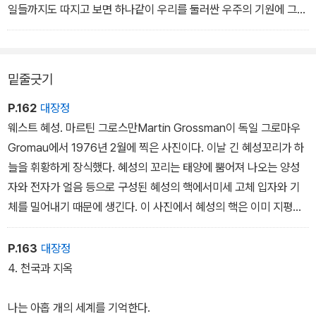
문학과 우주탐험과 외계와의 교신 연구 등을 소개한다. 또한 우리 우
일들까지도 따지고 보면 하나같이 우리를 둘러싼 우주의 기원에 그
주에는 다른 생명체가 존재할 것인지, 우주의 미래는 어떨 것인지 등
뿌리가 닿아 있다. 독자들은 이 책에서 우주적 관점에서 본 인간의 본
의 철학적 질문도 던진다.
질과 만나게 될 것이다. --본문 9쪽에서
밑줄긋기
6억이 넘는 시청자를 끌어모은 텔레비전 교양 프로그램을 바탕으로
1980년 이 책이 출간된 이래, 천문학과 우주탐험의 세계는 눈부신
P.162
대장정
발전을 거두었다. 과학자들은 토성의 위성에 탐사로봇을 착륙시키는
웨스트 혜성. 마르틴 그로스만Martin Grossman이 독일 그로마우
가 하면 태양계 밖으로도 탐험위성을 내보냈다.
Gromau에서 1976년 2월에 찍은 사진이다. 이날 긴 혜성꼬리가 하
늘을 휘황하게 장식했다. 혜성의 꼬리는 태양에 뿜어져 나오는 양성
그런데도 아직 이 책이 독자들을 끄는 것은, <코스모스>가 그 모든
자와 전자가 얼음 등으로 구성된 혜성의 핵에서미세 고체 입자와 기
놀라운 일들을 예상하고 그 아름다움과 매력을 가장 잘 설명한 최초
체를 밀어내기 때문에 생긴다. 이 사진에서 혜성의 핵은 이미 지평선
의 책이자 최고의 책이기 때문이다. 철저히 과학적이면서도 철학적.
을 넘어갔지만 꼬리는 여전히 하늘에 있다.
종교적 질문에 마음을 활짝 열고자 하는 세이건의 글은 오늘날에도
P.163
대장정
변함없는 울림을 갖는다.
4. 천국과 지옥
나는 아홉 개의 세계를 기억한다.