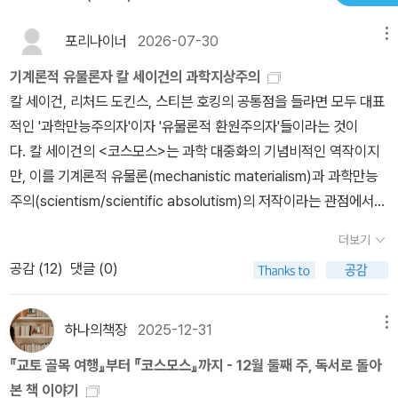
포리나이너
2026-07-30
메뉴
기계론적 유물론자 칼 세이건의 과학지상주의
칼 세이건, 리처드 도킨스, 스티븐 호킹의 공통점을 들라면 모두 대표
적인 '과학만능주의자'이자 '유물론적 환원주의자'들이라는 것이
다. 칼 세이건의 <코스모스>는 과학 대중화의 기념비적인 역작이지
만, 이를 기계론적 유물론(mechanistic materialism)과 과학만능
주의(scientism/scientific absolutism)의 저작이라는 관점에서
비판적으로 읽을 때는 몇 가지 쟁점들이 드러난다. 1. 우주를 '거대한
더보기
기계'로 환원하는 기계론적 유물론세이건은 우주를 물리 법칙에 의해
공감 (
12
)
댓글 (0)
움직이는 인과관계의 집합체, 즉 '거대한 기계'로 보고 있다.우주의 신
비와 조화(Cosmos)를 오직 측정 가능한 물리/화학 법칙으로만 설
명하려 함으로써, 우주에 존재하는 의미, 가치, 목적(텔로스, Telos)
하나의책장
2025-12-31
메뉴
을 배제하고 있다. 또한 생명체를 '진화의 우연적 산물'이자 '유기화학
『교토 골목 여행』부터 『코스모스』까지 - 12월 둘째 주, 독서로 돌아
적 원리가 지배하는 물질'로만 규정하여, 생명의 정신적, 형이상학적
본 책 이야기