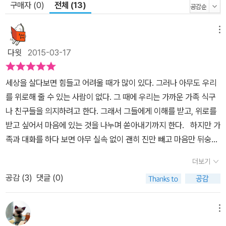
구매자 (0)
전체 (13)
메뉴
다윗
2015-03-17
세상을 살다보면 힘들고 어려울 때가 많이 있다. 그러나 아무도 우리
를 위로해 줄 수 있는 사람이 없다. 그 때에 우리는 가까운 가족 식구
나 친구들을 의지하려고 한다. 그래서 그들에게 이해를 받고, 위로를
받고 싶어서 마음에 있는 것을 나누며 쏟아내기까지 한다. 하지만 가
족과 대화를 하다 보면 아무 실속 없이 괜히 진만 빼고 마음만 뒤숭숭
해지는 일이 생길 때가 있다. 우리가 아무리 그들에게 위로를 받으려
더보기
고 가까이 다가가도 오히려 그들이 우리에게 낯선 사람들처럼 느껴질
공감 (
3
)
댓글 (0)
수도 있다. 이 책은 미국 워싱턴 조지타운대학교의 언어학과 교수이
며, 철학 박사, 사회언어학자, 시인이기도 한 데보라 태넌이 내 편인
줄 알았던 가족이 왜 적이 될 수밖에 없는지, 왜 싸우고 후회하는 일상
메뉴
을 반복하는지 보여주고, 더 이상 사랑이란 말로 상처를 주고받지 않