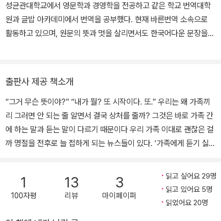
_ 1. 다 사랑해서 하는 말이야 … 40쪽
성균관대학교에서 영문학과 경영학을 전공하고 같은 학교 번역대학
셀러 목록에서 8개월 동안 1위를 차지했고 31개 언어로 번역되었다.
원과 글밥 아카데미에서 번역을 공부했다. 현재 바른번역 소속으로
인기 토크쇼와 TV 뉴스에서 자주 찾는 초대 손님으로 말로 인해 벌어
이제 열세 살 된 내 조카 조슈아 막스가 그 역설적인 면을 잘 짚었다.
활동하고 있으며, 원문의 뜻과 멋을 살리면서도 한국어다운 문장을
지는 여러 가지 갈등 양상과 그 해결 방법을 사람들과 함께 고민해오
“어떤 사람하고 너무 오래 살면 그 사람에 대해 이것저것 알게 되잖아
구사하는 번역을 추구한다. 《좋아하는 일을 끝까지 해보고 싶습니다》
고 있으며, <뉴욕타임스> <워싱턴 포스트> <타임> <뉴스위크> 등
요. 그래서 부모님이 마음에 안 들고 형제가 마음에 안 드는 거예요.
를 직접 쓰고, 《직장이 없는 시대가 온다》 《사람은 무엇으로 성장하
주요 신문 잡지에 글을 기고하고 있다. 홈페이지 www.deborahtan
내가 아는 애가 자기 친구 얘기를 하면서 그러더라고요. ‘걔랑 나랑 형
는가》 《시작하기엔 너무 늦지 않았을까?》 등 40여 종의 책을 번역했
nen.com
출판사 제공 책소개
제면 진짜 좋지 않겠냐?’ 그래서 내가 말해줬죠. ‘그럼 진짜 싫어질
다.
걸.’”
“그거 무슨 뜻이야?” “내가 뭘? 또 시작이다. 또.” 우리는 왜 가족끼
_ 1. 다 사랑해서 하는 말이야 … 54쪽
리 그러면 안 되는 줄 알면서 결국 상처를 줄까? 그것은 바로 가족 간
에 하는 말과 듣는 말이 다르기 때문이다 우리 가족 이대로 괜찮은 걸
가족은 구성원들이 교감하고, 말다툼을 벌이고, 비밀을 털어놓고, 함
까 명절을 전후로 늘 접하게 되는 뉴스들이 있다. ‘가족에게 듣기 싫은
께 이런저런 일을 하고, 소원해지고, 화해하며 계속 연대가 바뀌는 만
잔소리 베스트 5’ ‘오랜만에 모인 한 가족, 말다툼 끝 사고가…’ 등등.
화경과 같다. 또한 댄서들이 계속 파트너를 바꾸는 스퀘어댄스와 같
‘가족’이란 떠올리기만 해도 가슴 뭉클해지는 단어여야 하는데…. 어
읽고 싶어요 29명
1
13
3
아서 어떨 때는 손발이 척척 맞는 파트너와 멋진 호흡을 뽐내지만 또
쩌면 가족 사이에 화목함만을 기대하는 건 어리석은 일일지도 모른
읽고 있어요 5명
어떨 때는 그렇지 않은 파트너와 긴긴 스텝을 밟아야 하기도 한다. 가
100자평
리뷰
마이페이퍼
다. 그렇다고 이 오래된 문제를 언제까지 덮어두고 번번이 스트레스
읽었어요 20명
족에 속했다고 해서 무조건 떳떳한 구성원이라는 자신감이 들진 않는
받으며 살아가야 할까. 아침에 가족과 다투고 출근한 날 하루 내내 기