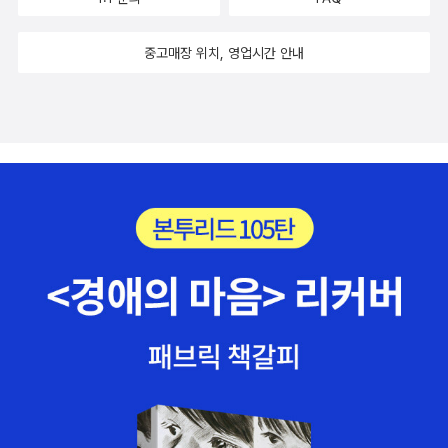
죽음의 과정과 결과가 시사하는 바를 살피는 것이 재미있다. <생각하
바꿔보라고 저자는 제안한다. 이외에도 부모와 자식에 대해서 살펴
장을 넘기고 싶다. '표적을 정해놓고 하는 표절 검증은 언론의 선정주
그야말로 '애증'의 관계이다. 가까울수록 사랑하고, 서로를 잘 아는 만
는 힘 노자 인문학>은 최진석 교수의 EBS인문학 강의를 엮은 것. <
본 점도 인상깊었는데, 따로 엄마와 딸이라는 구성을 나누어서 새 장
의와 결합해 엄청난 파괴력을 낳고 있다. 일종의 낙인 효과로 검증 결
큼 더 정확하고 잔인하게 상처를 주게 된다. 많은 사람들이 이 굴레에
중고매장 위치, 영업시간 안내
의학, 인문학으로 치유하다>는 전문가들만 이해하던 의학이라는 것
으로 배치한 점에서도 이 책의 저자가 핵심을 잘 파악하고 있다는 생
과와 무관하게 논란의 대상이 되는 것만으로도 의혹의 당사자는 평생
서 자유롭지 못할 것이고 나 또한 예외가 아니다. '가까운 사람들과의
을 인문학과 융합시켜 좀 더 쉽게 다가가도록 만든 책. <비판적
각이 들었다. 대화에 있어서 여자와 여자는 좀 더 복잡한 양상을 보이
표절이라는 주홍글씨를 이름 앞에 붙이고 살 수밖에 없다. 문제는 의
관계를 개선시킬 수 있는 방법'을 제시한다고 하니, 기대해 본다. 5.
도해력>과 <비판적 사고>는 논리에 관심이 부쩍 는 나에게 도움을
는데, 엄마와 딸도 예외는 아니다. 특히 딸이 어릴 적에는 일방적으로
혹 제기만 있고 끝까지 파헤쳐지지 않기 때문에 반복되는 문제 제기
알레산드로 마르초 마뇨, 『책공장 베네치아』, 책세상나만 해도 '책'에
줄 책. <왜 나는 나를 아프게 하는가>와 <가족이니까 그렇게 말해도
보호자이자 통제자로서의 엄마였다면 딸이 크고나서는 그 역할을 자
와 그에 따른 사회적 비용에도 불구하고 규범으로 형성되지 않는다는
서 하루도 자유로울 수 없는 생활을 한 것이 문자를 깨우친 이후로 거
되는 줄 알았다>는 모두 자기 자신에게 관련된 심리학 책. 자신을 아
연스럽게 축소해나가야 하는 것이 당연한데 그 점에 있어서 서로 조
데 있다.(p.35)'
의 일생이다. 역사를 배우다 보면 늘 금속 활자의 발명을 대 전환기로
프게하고 남을 아프게 하는 사람이라면 두 권 다 일독. <서양 고대사
율이 잘 되지 않기 때문에 갈등이 생기곤 한다는 점이 나로 하여금 공
꼽은 것이 기억나는데, 그만큼 '인쇄 매체'라는 것은 인류에게 큰 영향
강의>는 '1996년 초판 발행 이후 서양고대사 학습과 연구의 기본 교
감대를 이끌어내게 했다. 또한 형제 자매 사이도 보다 다각적으로 분
을 미쳤다.언제부터 '책'이라는 것이 시작되었을까? 근대 이행기의 베
양서로서 널리 사랑 받아온 <서양고대사강의>의 개정판'이라고. 그
석하여 첫째라서 다소 억울한 면이 많던 내 입장을 시원하게 대변해
네치아에서 시작되었다고 해도 과언이 아니란다. 책을 좋아하는 사람
간의 학문적 연구 성과와 학계의 동향을 반영해 초판 원고를 대폭 수
주었고, 결혼이라는 요소가 가족과 가족간의 결합이라는 데에 집중하
들이라면 누구나 순수한 지적 호기심을 가지고 즐겁게 읽어내려갈 수
정 보완했다. <조선왕조실록을 보다> 3권이 나왔다. 보다 시
여 가족 대 가족의 이야기를 다룬 마지막장도 인상깊게 남았다. 전반
있는 책인 것 같다. 인문/사회/과학/예술 파트에 할당된 7개 분야,
리즈로 유명한 리베르스쿨의 책. 숙종~순종까지를 다뤘다. <사료로
적으로 읽어가며 느낀 점은, 외국의 사례라서 이질감이 많을 줄 알았
그러니까 내가 보아야 하는 전체 분야를 다 훑고는 있는데, 어째 추천
읽는 서양사> 4권은 유럽의 계몽시대부터 산업화 시점까지를 다뤘
는데 생각보다 우리와 비슷한 고민과 갈등을 하며 살아간다는 점이었
하다 보니까 과학 분야가 잘 안 들어간다. 이번 달에 온 『시간 연대기』
다. <하우스 스캔들>은 을유문화사의 <도시는 무엇으로 사는가>와
다. 역시 사람 사는 곳은 크게 다르지는 않구나, 싶었다. 이렇게 읽힌
를 보고 있어서 과학 도서에 대한 (미약한) appeitite이 충분히 만족
함께 보고 싶은 책이다. 집에 관련한 모든 것의 역사를 알 수 있다.
데에는 실증적으로 수많은 자료를 엄선하여 뽑아낸 저자의 안목도 한
된 듯하다. 허허개강을 하게 돼서 소설 소설 온종일 소설만 읽고 있는