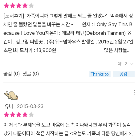
라하면 남들보다 모국어를 제외한 제2외국어를 더 많이 알고 있는 사
수 있다. 프레임 재설정은 더 좋은 결과를 내기 위해 자신의 말하는 방
에 특별한 의미를 부여한 메타메시지로 받아들여 서로에게 상처만 주
때문인지공감이 가지않을 수 없답니다. 한편으론 제3자가 되어 바라
람이라는 막연한 생각이었는데 정말 언어에 감정을 불어 넣는 공부를
식을 바꾸는 것을 뜻하기도 한다. p 328 제목부터 나를 위한 책인 것
는것 같아요.메타메시지로 인해 조금이라도 비판의 기미가 보일라치
[도서후기] '가족이니까 그렇게 말해도 되는 줄 알았다'- 익숙해서 상
보니 나의 잘못된 해석으로 인해 가족에게 상처를무수히 주었구
하셨나? 라는 생각이 들정도 였답니다.언어마술사라고 해도 과연이
같은 느낌이 드는 <가족이니까 그렇게 말해도 되는 줄 알았다>를 읽
면 재빨리, 과민하게 반응을 해서또다른 양상을 만들죠.부모님과 동
처인 줄 몰랐던 말들을 바꾸는 시간 - 원제 : I Only Say This B
나! 미안하고 부끄러웠어요이제부턴 가족이니깐 상처가 될 말들을 바
아닐정도라고 해야 할까요 사람과 사람이 만나면 자연스럽게 발생할
는 것 자체만으로도 힐링이 되어주는 책이다. 또한 사례들을 통한 이
생이 그렇고, 동생과 제가 그런 사이 같아요.책에 줄을 그어가면서 열
ecause I Love You​지은이 : ​데보라 테넌(Deborah Tannen) 옮
꾸어 말하려고 합니다.​말에 대한 말하기를 통해 서로의 입장을 이해
수 밖에 없는 언어로 인해 이렇게나 사람과 사람간의 관계까지도 엄
야기에서 나도 가족의 누군가에게 의도치 않게 상처를 주었음을 느낄
심히 읽었어요.처음엔 친정식구에 한정해서 생각했고, 점점 남편과의
긴이 : 김고명 펴낸곳 : (주)위즈덤하우스 발행일 :​ 2015년 2월 27일
하고 오해를 푸는 시간을 가끔씩이라도 가져보면 하루하루 달라져 가
청난 영향을 미치는 구나를 새삼스럽게 다시한번 깨닫게 되는 계기도
수 있게 되며, 상대방의 입장을 이해할 수 있게도 해준다. 많은 사람들
다툼도 생각하게 되었어요.말이 전하는 힘이 때론 위로와 용기가 되
초판1쇄 도서가 : 13,900원 많은 사람들이
는 관계를 느끼게 될 것입니다.내가 그토록 원했던 가족 관계를 다시
되었답니다.그렇지만 너무나 너무나 공감하기에 읽으면서 내내 가슴
이 이 책을 읽고 서로의 감정을 이해하며 프레임이 재설정되어 마음
기도 하고, 비난이나 경멸이 될 수도 있다는 것을 명심하면서 살아야
가족 구성원간 관계, 특히 다른 가정들은 어떻게 하고 사는지 많이들
되찾게 해주는 것은 모두 ‘소소한 말 한 마디’부터 시작일 것이 틀림없
이 먹먹할수밖에 없는건 어쩔수가 없었어요정말 한문장 한문장 한챕
이 편안해지기를 바란다.
더보기
겠어요.
궁금해 하는 이야기인 것 같습니다. 대화가 거의 없는 집안일지라도
을 거예요. 가족이 있기에 내가 이리도 행복하다는 것을...감사하며​
터 한챕터 공감이 갈수밖에 없는 내용이라 뭐라 할말이 없을 정도 였
공감 (
0
)
댓글 (0)
필요시에는 말을 할 수 밖에 없을테니까요. 이러한 부분은 특히나 많
어요사랑하기 때문에 가족이기 때문에 솔직하기 때문에 하는 말들이
은 여성들이 관심을 많이 가지고 있던데요. 여성들은 대화로 관계를
결국은 사랑하는, 가장 가까운, 끊어낼수 없는 내 가족에게 이리도 상
형성해 가고 그 과정에서 만족을 얻는다는 특징때문인 것 같습니다.
메뉴
처가 될수도 있겠구나라고 생각하면서 반성도 하게 되더라구요 그리
이러한 남녀간의 특징뿐만 아니라 여러 유형들의 가족의 특징, 가정
고 무엇보다도 가족간에는 가장 험한말도 하면서 사과는 좀처럼 잘
유나
2015-03-23
내 구성원간의 특징 등 많은 사람들에게 공감을 얻을 내용들이 많이
안하잖아요저도 사실 사과는.... 잘 안하는 편인거 같아 다시 생각해보
수록되어 있습니다. <가족이니까 그렇게 말해도 되는 줄 알았다>. 영
게 되면서도 사실 가족에게 사과를 잘 안하게 된게 한해 두해도 아니
이 제목과 부제목을 보고 마음에 든 책이다왜냐면 우리 가족이 생각
어 원제로는 <I Only Say This Because I Love You​>이니 거의
여서 확 바뀌는것도 무척이나 어려울거 같은 마음에 무겁기도 하지만
났기 때문이다이 책은 시작하는 글 <오늘도 가족과 다툰 당신에게>,
직역한 제목입니다. 오랫만에 인간관계, 그것도 가족간과 친인척간