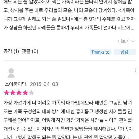
해도 되는 줄 알았다>.이 책은 가족이라는 울타리 안에서 상처를 받
이 섞여 사회라는 것을 이루고 있었다. 나와 비슷한 친구들의 좁은 우
서는 가정에서 일어난 말다툼을 예로 들면서 어떤 화법이 논쟁에 불
고, 상처를 주는 바로 우리들의 모습, 나의 모습이 담겨있다. <가족이
물같은 지역을 한 발자국만 벗어났을 뿐인데 혼돈스러웠고 어수선했
을 지피고 부채질 하는지, 또 어떤 화법을 쓰면 논쟁을 피하고 더 좋은
니까 그렇게 말해도 되는 줄 알았다>에는 총 9개의 주제를 갖고 저자
다. 각자의 가치관과 바르다는 기준이 다르다는 것이 이토록 큰 생각
결과를 낼 수 있는지 알아본다. 4장 ‘미안하지만 사과는 못해’에서는
가 상담을 하였던 사례들을 통하여 우리의 가족들이 얼마나 서로에게
의 차이를 만들어낼 줄 몰라서 더 당황스러웠던 것 같다. 그때 참 많은
여성과 남성에게 ‘사과’가 어떤 의미인지 밝히고 어떻게 하면 ‘사과’를
말로써 상처를 주고 있으며, 상처를 받고 있는지를 보여주고, 상처를
가정의 이야기들을 들을 수 있었는데, 깨닫게 된 건, 어느 가정이나 들
더보기
갈등의 불씨가 아니라 관계의 보약으로 만들 수 있는지 알아본다. 2
주지않고, 또 상처를 받지 않기 위해서는 어떤 대화를 하여야 하는지
여다보면 문제가 없는 집안 걱정이 없는 집안이 없다는 거다. 그 범위
부 ‘가까워서 괜찮은 줄 알았던’에서는 가족 간의 대화에 대한 내용으
공감 (
1
)
댓글 (0)
를 알려주고자 하는 내용이다. 가족의 장점, 좀 더 깊이 들어가서 사랑
와 깊이를 제쳐 두고라도. 참 밝게 웃던 '그녀'는 해외여행도 씩씩하게
로 5장 ‘가족이기 전에 남녀라서’에서는 남녀의 대화 패턴을 살펴보
의 장점은 상대방이 나를 속속들이 알아서 굳이 속마음을 밝힐 필요
다녀오고 회사일도 적극적으로 할만큼 입사초부터 눈에 띄이던 사원
면서 그런 패턴이 나타나는 이유, 그리고 대화 패턴이 가족들에게 미
가 없다는 것이다. 나를 애지중지하는 사람이 나의 행복을 바라지 않
메뉴
이었는데 좀 친해지고 나서 알게된 가정사는 가히 충격적이 아닐 수
치는 영향을 알아본다. 6장 ‘아이가 자라면 대화도 바뀐다’에서는 부
는 낯선 사람들로 가득찬 세상에서 나를 지켜주겠다고 약속하는 것이
없었다. 당시 주변에서는 보지 못했을만큼 폭력적인 가장이 있는 집.
소야둥이맘
2015-04-03
모와 자녀의 대화가 가장 힘들어지는 시기를 다룬다. 특히 프레임이
다. 하지만 참 얄궃게도 가족이야말로 우리를 빈번하게 괴롭히는 존
그래서 고향집에는 좀처럼 가고 싶지 않아 명절 언저리엔 항상 비행
란 개념도 함께 살펴보며 프레임의 충돌이 어떻게 말다툼으로 이어지
재다. p 25 그러나 우리는 우리를 괴롭히는 이유가 더 나은 사람이 되
기 티켓을 구매하고 있었던 것이었다. 심지어 남동생이 제대하고 온
가장 가깝기에 더 어려운 가족의 대화법!데보라 태넌은 그동안 남녀
고 어떻게 하면 프레임 재설정으로 언쟁을 해결할 수 있는지 알아본
도록 도와주기 위해서 하는 말이라고 생각은 하지만 가족들에게서 듣
날 아버지는 식구들이 함께 저녁식사하는 자리에서 병을 깨어 엄마의
또는 가족 구성원의 대화 방식에 대한 흥미롭고 생생한 사례들을 연
다. 7장 ‘가까워서 더 힘든 엄마와 딸’에서는 전 생애에 걸쳐 우리와
는 조언이나 비판은 타인에게서 듣는 것보다 더욱 아리게 들리게 된
눈을 찔러 버렸단다. 그 직원의 급한 휴가를 승인하고 처리해주면서
구해온 언어학자로, 어떻게 하면 가장 가까운 사람들 사이의 관계를
어머니의 대화에서 무엇이 변하고 무엇이 변하지 않는지 살펴본다.
다. 나의 경우를 돌이켜 보면 어릴적에는 아버지의 말씀들에서 참으
그 겉면의 밝음과 달리 속으로는 수없이 멍들고 문드러졌을 '그녀'의
개선시킬 수 있는지 저자만의 특별한 방법들을 제시해왔다. 『가족이
아울러 어머니가 성인 자녀와 대화할 때 겪는 고충 역시 알아본다. 8
로 상처를 많이 받았다. 나를 못미더워 하시고, 속상한 모습을 보이고
어린 시절이 상상되어져 가슴이 아팠던 기억이 있다. 이처럼 극단적
니까 그렇게 말해도 되는 줄 알았다』는 내 편인 줄 알았던 가족이 왜
장 ‘친하면서도 미워할 수밖에 없는’에서는 우리의 동반자요 경쟁자