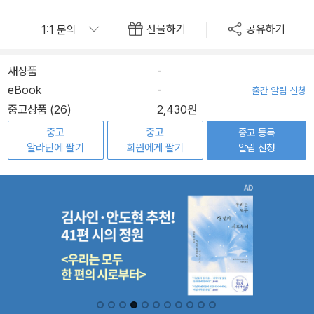
선물하기
공유하기
새상품
-
eBook
-
출간 알림 신청
중고상품 (26)
2,430원
중고
중고
중고 등록
알라딘에 팔기
회원에게 팔기
알림 신청