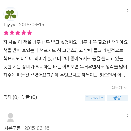
겪어봤을 법한 것들이여서 그런지 무척이나 공감이 되었다. 저자는
그리고 그 후론 계속 마음속에 남아있고.제 성격이 훨훨 털어버리지
것이다. p323 해법은 있다 희망을 주는 이 메시지는 책의 제일 후미
몰라도남편에겐 안좋게 들릴게 분명합니다.​​​말은 메시지와 메타메시
우리가 가족의 말에 상처를 받는 이유는 메시지(입 밖으로 나온 말의
못하는지라마음속에서 곱씹고 곱씹으면서 스스로에서 생채기를 내
에 등장한다. 수년을 함께 살아도 같은 가정내에서 성장해도 서로 다
메뉴
지로 나뉘는데본연의 겉뜻과 속뜻입니다.하지만 우리가족은 대부분
의미)와 메타메시지(내가 사랑하는 사람이 그런 말을 그런 식으로 했
고, 곪아버려요.<가족이니까 그렇게 말해도 되는 줄 알았다> 책의 내
르게 자라나는 것이 사람이다. 대화의 양식도 다르고 판단의 기준도
메타메시지로 반응을 해요.왜냐면 그동안 상대로부터의 경험이 메타
ljjyyy
2015-03-15
다는 사실이 내게 의미하는 것, 혹은 내가 생각하기에 그것이 그 사람
용이 어찌나 저한테 와닿는지,제 마음을 속속들이 보면서 저자가 써
다르다. 그 점을 인정하고 서로간의 적당한 거리를 찾아낸다면 가족
메시지로 해석하게 하는거죠.하지만, 이유를 알면 우린 속뜻을 잘 판
에게 의미하는 것)를 구별하지 않기 때문이라는 것이다. 그렇다. 내가
낸것 같아서 신통하기도 하고,한편으로는 이것이 나 혼자만의 감정이
역시 이전보다는 훨씬 편안한 사이가 되어 좀 더 자주 보며 웃을 수 있
별을 할 수 있고 갈등을 크고 작게 할 수 있습니다. 관계 개선의 가장
저 사실 이 책을 너무 너무 받고 싶었어요 너무나 꼭 필요한 책이예요
상처 받는 이유는 내가 원했던 기대와는 다르게 상대방의 말을 하기
아니라 대부분의 사람이 느끼는 감정이기에나만 이상하지는 않다는
게 되지 않을까. 가시 같은 대화가 아닌 연고 같은 대화를 나누면서.
효과적인 방법은 ‘프레임 재설정’이다. 말하는 방식을 바꿔서 대화의
책을 받아 보았는데 책표지도 참 고급스럽고 맘에 들고 개인적으로
때문인것이다. 가족에게도 인정받고 싶은데 인정해 주지 않으니까 상
안심이 들게도 만드네요.참 그런것 같아요,가족끼리는 오랫동안 봐왔
취지를 변경하거나 상대방의 말을 해석하는 방식을 바꾸면 프레임을
책표지도 너무나 의미가 있고 너무나 좋아요서로 등을 돌리고 있는
처를 받게 되는 것이다.또 내 기준으로, 나의 관점으로 상대방의 말을
기 때문에 과거에 했던 실수들이나 단점들을 너무나 잘 알고 있어서
재설정할 수 있어요.또한 가족끼리 주고받는 모든 말들은 두 가지 이
듯한 시든 장미가 의미하는 바는 어찌보면 무거우면서도 생각을 많이
받아들이기 때문에 상처가 되기도 하는 것이다. 한 가족안으로 살고
새로운 일이 있을때 과거에 비추어 부정적인 말들을 쏟아내는것 같아
율배반적 의미, 즉 '친밀함'의 의미와 '통제'의 의미를 지니고 있으며,
해주게 하는것 같았어요그런데 무엇보다도 제목이.... 읽으면서 아니
있지만 가족 구성원 개개인의 성격과 생각, 대화의 양식에는 차이가
요.넌 예전에도 그랬으니까 앞으로도 그럴꺼야..라는 단정을 지어버
모든 갈등은 이 두 가지 의미가 충돌함으로써 빚어진다.만약 어떤 말
그보다도 읽을때마다 마음의 뭉클뭉클하게 한다고 해야 할까요 책을
있다. 그러한 차이가 있음을 우리들은 마냥 잊어버리고, 그저 나와 같
려서가족에게 위로를 받고자 꺼낸 말을 도리어 화살이 돼서 꼭 박혀
더보기
이 나를 통제하려는 시도처럼 느껴진다면그것이 한편으로 결속을 위
읽고난 느낌은 역시나 읽길 잘했다였습니다. 차례부터 한글자 한글
을 것이다라고 생각하게 되는 데서 부터 문제가 생기게 되는 것이 아
버리기도 하네요.부모와 자녀의 유대감, 형제자매의 유대감만큼 끈끈
한 말은 아닌지 헤아려야 합니다. 그리고 내가 어디까지나 결속을 위
공감 (
0
)
댓글 (0)
자가 모두 공감이 가는 글들이었어요 어쩜이리도 사람 심리를 파고드
닌가 싶다. <가족이니까 그렇게 말해도 되는 줄 알았다>에서도 말한
한 것도 없는데 말이죠.책을 읽는 동안 ‘결속 연속선’과 ‘통제 연속선’,
한 말을 하고 있다고 생각할 때도 그것이 또 한편으로 통제하려는 것
는지...혹시 지은이는 심리학을 전공했을까? 라는 의문이 들었어요
다.결국 서로 다름을 알아야 하고, 상대방의 입장에서도 생각해 볼 줄
‘메시지’와 ‘메타메시지’에 대해 곰곰이 생각해봤어요.나는 결속을 위
으로 비치진 않을지 조심해야 해요. 책 안에는 주제와 관련된 외국의
그런데 의외로 언어전공이시더라구요 물론 심리와 유사한 철학을 공
알아야 하며 프레임을 재설정하라는 것이다. 프레임을 재설정하면 우
메뉴
해 배려하면서 말하거나 행동한것인데 상대방은 그것을 통제라고 생
실제 사례들을 통해 어떤 화법을 쓰면 논쟁을 피하고 더 좋은 결과를
부하기도 하였다지만 주 전공이 언어였지요 제가 생각한 언어전공이
리는 타인이 말하는 방식을 다른 시각에서 보고 우리의 반응을 바꿀
각하고,나는 단순한 말뜻인 메시지를 전달한것인데, 상대방은 그 속
사륜구동
2015-03-16
낼 수 있는지에이해를 돕고있어요 읽다보면 우리일상과 다를게 없기