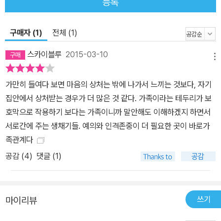
등록
말은 아닌지 헤아려야 한다. 그리고 내가 어디까지나 결속을 위한 말
을 하고 있다고 생각할 때도 그것이 또 한편으로 통제하려는 것으로
비치진 않을지 조심해야 한다. 말에 대한 말하기가 필요하다 저자는
구매자 (1)
전체 (1)
이밖에도 가족끼리 말에 대한 말하기가 필요한 이유, 가족의 연대와
스카이블루
2015-03-10
소외 때문에 생기는 갈등, 말다툼도 제대로 해야 한다는 사실, 사과에
메뉴
대한 오해들 등을 실제 가정의 재미있고 다양한 사례들을 들어 쉽게
가만히 들여다 보면 마음의 상처는 밖에 나가서 느끼는 것보다, 자기
공감가도록 설명한다. 또한 2부에서는 좀더 가족의 유형별로, 부부,
집안에서 상처받는 경우가 더 많은 것 같다. 가족이라는 테두리가 보
부모와 자녀, 형제자매, 시가와 처가 관계에서 필요한 대화법들을 보
호막으로 작용하기 보다는 가족이니까 말안해도 이해하겠지 하면서
여준다. 저자가 가장 권하는 것은 무엇보다도 이렇게 ‘아’ 다르고 ‘어’
서로간에 주는 생채기들. 예의와 인격존중이 더 필요한 곳이 바로가
다른 가족의 말하기 습관을 화두로 삼아 대화하는 자리를 마련하는
족관계다
것이다. 말에 대한 말하기를 통해 서로의 입장을 이해하고 오해를 푸
공감 (
4
)
댓글 (1)
는 시간을 가끔씩이라도 가져보면 하루하루 달라져 가는 관계를 느끼
게 될 것이다. 내가 그토록 원했던 가족 관계를 다시 되찾게 해주는 것
은 모두 ‘소소한 말 한 마디’부터 시작된다.
쓰기
마이리뷰