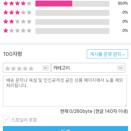
타임스> 베스트셀러 목록에서 8개월 동안 1위를 차지하고 약 4년 동
50.0%
안 순위권에 머물렀던 것으로 유명하다. 《가족이니까 그렇게 말해도
0%
되는 줄 알았다》에서는 내 편인 줄 알았던 가족이 왜 적이 될 수밖에
0%
없는지, 왜 싸우고 후회하는 일상을 반복하는지 보여주고, 더 이상 사
0%
랑이란 말로 상처를 주고받지 않는 법을 알려준다. 가족의 ‘말’이 다른
이유 먼저 우리는 입 밖으로 나온 말의 의미, 곧 ‘메시지’에만 반응하
는 것이 아니라 그 말이 상대방과의 관계에 대해 말한다고 생각되는
100자평
게시물 운영 원칙
것(말투, 어휘 등), 곧 ‘메타메시지’에도 반응한다. 말하자면 겉뜻(메
카테고리
시지)과 속뜻(메타메시지)이 다를 수 있는데, 이를 구별할 줄 알고 잘
활용하기만 해도 가족의 대화가 바뀌기 시작한다. 관계 개선의 가장
효과적인 방법은 ‘프레임 재설정’이다. 말하는 방식을 바꿔서 대화의
취지를 변경하거나 상대방의 말을 해석하는 방식을 바꾸면 프레임을
재설정할 수 있다. 또한 가족끼리 주고받는 모든 말들은 두 가지 이율
배반적 의미, 즉 '친밀함'의 의미와 '통제'의 의미를 지니고 있으며, 모
현재
0
/280byte (한글 140자 이내)
든 갈등은 이 두 가지 의미가 충돌함으로써 빚어진다. 만약 어떤 말이
스포일러 포함
나를 통제하려는 시도처럼 느껴진다면 그것이 한편으로 결속을 위한