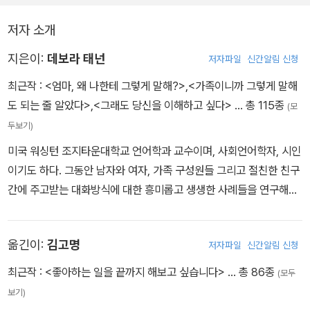
에서 나를 지켜주겠다고 약속하는 것이다. 하지만 참 얄궂게도 가족
이야말로 우리를 빈번하게 괴롭히는 존재다. 우리가 사랑하는 사람들
저자 소개
은 우리를 지척에서 보기 때문에 우리의 결점을 모조리 볼 수 있다. 그
것도 마치 돋보기를 댄 것처럼 세세하게 말이다. 가족은 우리의 잘못
지은이:
데보라 태넌
저자파일
신간알림 신청
을 수도 없이 목격할 뿐만 아니라 그것을 지적할 자격이 있다고 생각
최근작 :
<엄마, 왜 나한테 그렇게 말해?>
,
<가족이니까 그렇게 말해
한다.
도 되는 줄 알았다>
,
<그래도 당신을 이해하고 싶다>
… 총 115종
(모
_ 1. 다 사랑해서 하는 말이야 … 25쪽
두보기)
미국 워싱턴 조지타운대학교 언어학과 교수이며, 사회언어학자, 시인
“싫은 소리 안 했어”라고 대꾸했을 때 아이린은 문자적 의미만 부르
이기도 하다. 그동안 남자와 여자, 가족 구성원들 그리고 절친한 친구
짖고 있었다. 다시 말해 대화의 메시지 속으로 쏙 들어가서 메타메시
간에 주고받는 대화방식에 대한 흥미롭고 생생한 사례들을 연구해왔
지를 피하고 있었다. 싸우긴 싫지만 의중은 전하고 싶을 때 누구나 그
으며, 그 결과 어떻게 하면 가장 가까운 사람들 사이의 관계를 개선시
렇게 한다. 이처럼 방어적인 태도는 대개 진심이지만 아무리 진심이
킬 수 있는지 저자만의 특별한 방법들을 제시해왔다. 지은 책으로 《가
라고 한들 상대방이 인지했을 메타메시지를 무시하거나 부인하는 것
옮긴이:
김고명
저자파일
신간알림 신청
족이니까 그렇게 말해도 되는 줄 알았다》 《그래도 당신을 이해하고
이 정당화되진 않는다. 상대방이 그것을 ‘단순한 제안’이 아니라고 여
싶다》 《일터에서의 남vs여 대화의 법칙》 등이 있다. 특히 《가족이니
기는데도 계속 메시지만 운운하면 테이프를 반복해서 트는 것처럼 서
최근작 :
<좋아하는 일을 끝까지 해보고 싶습니다>
… 총 86종
(모두
까 그렇게 말해도 되는 줄 알았다》는 ‘더 나은 삶을 위한 책’으로 선정
로 했던 말만 되풀이하게 될 우려가 있다.
보기)
되었으며, 《그래도 당신을 이해하고 싶다》는 <뉴욕타임스> 베스트