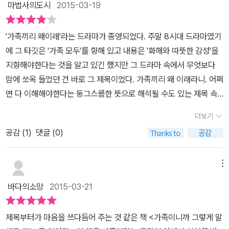
마법사의도시
2015-03-19
는 법을 알려준다. 이 책에서 저자는 “가족은 사람과 사람이 부대끼
며 온갖 야단법석을 일으키는 인간관계의 압력솥이다. 가족 간의 대
'가족끼리 왜이래'라는 드라마가 종영되었다. 주말 8시대 드라마였기
화라고 해서 그 밖의 대화와 다른 어떤 특별한 과정이 끼어드는 것은
에 그 타깃은 '가족 모두'를 향해 있고 내용은 '화해와 따뜻한 감성'을
아닌데도 그 대화가 우리 삶에 더 큰 영향을 끼치고 한층 강렬한 반응
지향해야한다는 것을 알고 있긴 했지만 그 드라마 속에서 무엇보다
을 자아내는 까닭은 그것이 어떻게 풀리느냐에 따라 우리가 괜찮은
맘에 쏘옥 들었던 건 바로 그 제목이었다. 가족끼리 왜 이래라니. 어쩌
사람이고 세상이 괜찮은 곳이라는 아주 중차대한 인식이 확립되기도
면 다 이해해야한다는 둥그스름한 뜻으로 해석될 수도 있는 제목 속
하고 무너지기도 하기 때문이다.”(p.9)라고 했다. 가족은 소속감의
에서 또 다른 의미를 발견해냈기 때문이다. 가족인데 왜 서로에게 이
근원이요, 우리 존재의 기초이자 우리가 하는 모든 행위의 초석이다.
더보기
러는 것일까 라는 의문의 시작. 문제점의 지적. 대가족-핵가족 -1인가
살다보면 가족의 사랑이란 씨앗에서 인정과 수용이 아니라 비판과 책
공감 (
1
)
댓글 (0)
족/쉐어가족/독립가족 등등 비교적 짧은 시기에 대한민국은 국가의
망이라는 열매가 나오는 것처럼 느껴지기도 한다. 가족과 대화를 나
시초가 되는 가정의 구성원에서부터 많은 변모를 겪어왔다. 십여년전
눌 때 우리는 사랑의 징표를 찾으면서도 불만의 징표에 촉각을 곤두
만 해도 대발이 아빠가 등장하는 가부장적인 드라마를 보며 웃으면서
메뉴
세우게 된다. 이 책은 모두 2부 9장으로 구성되어 있다. 1부 ‘그런 뜻
도 저런 집 많아 했었지만 요즘 세태와는 또 맞지 않을만큼 가정 속에
으로 한 말이 아닌데’에서는 가족 간의 관계에 대한 내용으로 1장 ‘다
바다의소망
2015-03-21
서부터의 삶은 빠르게 변화되어 온 것이다. 그럼에도 불구하고 우리
사랑해서 하는 말이야’에서는 메시지, 메타메시지와 함께 통제술과
네 가정은 여전히 문제들이 산재해 있다. 비슷비슷해 보이던 학창시
결속술을 소개한다. 2장 ‘넌 누구 편이야?’에서는 가족 대화에서 중요
제목부터가 마음을 쓰다듬어 주는 것 같은 책 <가족이니까 그렇게 말
절을 지나 20살이 되고 보니 참 다양한 가정사 속에서 자라난 사람들
한 요소인 ‘연대’에 대해 논한다. 3장 ‘싸우는 게 나쁜 건 아니지만’에