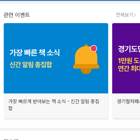
관련 이벤트
전체보기
가장 빠르게 받아보는 책 소식 - 신간 알림 총집
경기컬처패스
합