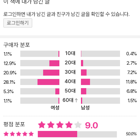
다. 살다 보면 다들 스퀘어댄스 중에 진행자가 “모두 손을 잡고 원을
이 책에 내가 남긴 글
분도 일도 망치는 일상, 이제 바꾸고 싶지 않은가. ‘말’의 드라마를 바
만들어 도세요”라고 했을 때 어쩌다 보니 혼자만 덩그러니 남은 것 같
꿔라 사실 이런 경우 답답한 마음에 심리서들을 찾게 되지만, 어린 시
로그인하면 내가 남긴 글과 친구가 남긴 글을 확인할 수 있습니다.
은 심정일 때가 있게 마련이다.
절 트라우마부터 치유해야 한다거나 내면의 힘을 길러야 한다거나 하
로그인하기
_ 2. 넌 누구 편이야 … 57쪽
는 이야기들은 내 일상에 바로 접목시키기 어렵다. 그렇다면 작은 행
동으로 변화를 이끌어낼 수 있는 방법은 무엇일까. 바로 ‘말’부터 바꾸
이 사례에서 문제의 발단은 “혼자 있는 게 좋아?”라는 부인의 물음이
구매자 분포
는 것이다. 사실 가족 간의 대화를 들여다보면, 익숙한 패턴이란 게 존
다. 그렇게 묻는 이유가 무엇인지는 우리가 확실히 알 수 없고 남편도
10대
0.4%
1.1%
재한다. “제가 알아서 해요” “사랑하니까 하는 말이야” “매번 그런 식
그런 것 같다. 소크라테스식 문답법을 이용해 부인은 남편이 차례차
20대
2.7%
12.9%
으로 말씀하시죠” “무슨 소리니? 입도 벙끗 못 하겠다” 등등. 마치 드
례 질문에 대답하게 함으로써 그녀의 견해를 뒷받침할 결론으로 유도
30대
7.2%
20.9%
라마 속 다음 대사가 뻔히 그려지는 경우처럼 말이다. 이렇게 익숙해
하려 한다. 이렇게 나오는 사람과 논쟁하고 있으면 가슴이 콱콱 막힌
40대
서 상처인 줄 모르는 말들을 우선 바꾸다 보면 가족과의 대화시간이
11.8%
28.1%
다. 내 대답이 어디로 이어질지 모르니 마치 눈가리개를 하고 골목길
조금씩 편해지는 것을 느끼게 될 것이다. 가장 가까워서 더 어려운 가
50대
6.8%
5.3%
로 끌려가는 심정이 된다. 그래서 당연히 많은 사람이 그런 질문에 답
족의 대화법 《가족이니까 그렇게 말해도 되는 줄 알았다》의 저자 데
60대
1.5%
1.1%
하기를 거부한다. 이 예시의 남편도 마찬가지다. 그는 대답 대신 아내
여성
남성
보라 태넌은 그동안 남녀 또는 가족 구성원의 대화 방식에 대한 흥미
를 비꼬고 비웃고 모욕한다. 그래서야 긍정적인 결과를 낼 확률이 낮
롭고 생생한 사례들을 연구해온 언어학자로, 어떻게 하면 가장 가까
기는 소크라테스식 문답법이나 매한가지다.
9.0
평점 분포
운 사람들 사이의 관계를 개선시킬 수 있는지 저자만의 특별한 방법
_ 3. 싸우는 게 나쁜 건 아니지만 … 111쪽
들을 제시해왔다. 특히 전작 《그래도 당신을 이해하고 싶다》는 <뉴욕
50.0%