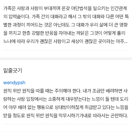
가족은 사람과 사람이 부대끼며 온갖 야단법석을 일으키는 인간관계
의 압력솥이다. 가족 간의 대화라고 해서 그 밖의 대화와 다른 어떤 특
별한 과정이 끼어드는 것은 아닌데도 그 대화가 우리 삶에 더 큰 영향
을 끼치고 한층 강렬한 반응을 자아내는 까닭은 그것이 어떻게 풀리
느냐에 따라 우리가 괜찮은 사람이고 세상이 괜찮은 곳이라는 아주
중차대한 인식이 확립되기도 하고 무너지기도 하기 때문이다. 여기서
나는 그 압력솥 안의 풍경을, 말하자면 대화 방식에 따라 우리가 가정
에서 받는 특별한 위안과 고통이 어떻게 달라지는지를 살펴볼 것이
밑줄긋기
다. 솥 안에 무엇이 있고 솥의 압력이 어떤 영향을 끼치는지 알고 나면
그 내용물을 지금까지와 다른 방식으로 휘휘 저으며 섞을 수 있다.
wendypsh
_ 시작하는 글 … 9쪽
원칙 위반 원칙을 따를 때는 주의해야 한다. 내가 조금만 배려하면 사
랑하는 사람 입장에서는 소중하게 대우받는다는 느낌이 들 텐데 도리
가족의 장점, 좀 더 깊이 들어가서 사랑의 장점은 상대방이 나를 속속
어 아무 배려 없는 행동으로 상대방이하찮게 취급받고 있다는 느낌을
들이 알아서 굳이 속마음을 밝힐 필요가 없다는 것이다. 나를 애지중
받을 정도로 원칙 위반 원칙을 막무시하기가내로 따라서는 곤란하다.
지하는 사람이 나의 행복을 바라지 않는 낯선 사람들로 가득 찬 세상