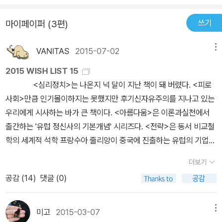
이라는 이름으로 된 편견이 많다는 점이었다. 태어날 때부터 함께이
보이기만 했다.그떈 왜 그랬을까... 하는 후회를 참 많이 한거 같다.상
용으로 채워져 있습니다. <1부>는 '1장. 다 사랑해서 하는 말이야', '2
고 또한 구성원은 바뀔지라도 죽을 때까지도 함께하는 존재가 다름아
쓰기
마이페이퍼 (3편)
황이 너무 공감을 많이해서 그런거 같기도 하다.나혼자 그런뜻은 아
장. 넌 누구 편이야?', '3장. 싸우는게 나쁜 건 아니지만', '4장. 미안하
닌 가족이다. 그렇기에 약간은 자만했던 것일지도 모른다. 생각보다
니라고 내 뱉어 버리지만...겉뜻과 속뜻이 다를 떄가 참많은데도...항
지만 사과는 못해'으로 분류되어 있습니다. '1장'은 메시지, 메타메시
우리는 그들에 대해서 잘 모른다. 속어로 근자감(근거 없는 자신감)이
VANITAS
2015-07-02
메뉴
상 이해해 주기를 바라는게 반성하게 된다.말하는 방식 해석하는 방
지와 함께 통제술과 결속술을 소개하고 있고, '2장'은 가족대화에서
라는 말이 있다. 가족에 대해 근자감을 갖고있던 내게 이 책은 무척이
식을 바꾸면 사소한 갈등도 없을텐데 말이다요즘처럼 흉흉한 세상가
중요한 요소인 연대에 대해서 이야기하고 있습니다. '3장'에서는 가정
2015 WISH LIST 15
나 신선하게 다가왔다. 함께 살아온 기간이 오래되면 그들과의 의사
족끼리 돈문제 재산문제 때문에 사건 사고가 벌어지는 이런세상에
에서 일어난 말다툼 사례들을 보면서 어떤 화법이 논쟁이 커지고 어
<심리정치>는 나온지 넉 달이 지난 책이 돼 버렸다. <피로
소통에 익숙하기 때문에 모든 핵심을 잘 파악했다고 생각하기 쉽다.
서...오해가 오해를 낳고 불화가 더 커져가는 이 세상에서내 소중한 가
떤 화법을 쓰면 논쟁을 피할 수 있는지를 보여주고 있고, '4장'에서는
사회>만큼 인기몰이하지는 못했지만 후기신자유주의를 지나고 있는
그러나 사실은 그렇지 않다. 오히려 그런 믿음이 있기에 의미가 잘못
족을 지키려면 내가 먼저 일깨우고 고쳐서가족의 품으로 다가가야겠
남성과 여성에게 <사과>가 각각 어떤 의미인지를 보여주면서 여성의
우리에게 시사하는 바가 큰 책이다. <아름다움>은 이론과실천에서
전달되기 일쑤라고 이 책에서는 말한다. 의미가 전달되는 과정에 대
다.
입장에서 <사과>를 통해 관계를 좋게 이끌어 가는 방법을 보여주고
출간하는 '유럽 정신사의 기본개념' 시리즈다. <전략>은 동서 비교철
해서 좀더 살펴보자면, 언어가 여러가지를 포괄한 추상적인 개념이라
있습니다. 저자가 여성이다 보니 여성의 입장을 위주로, 여성을 대변
학의 세계적 석학 프랑수아 줄리앙이 중국에 진출하는 유럽의 기업가
면 대화, 담화는 실제로 행해진 언어라고 볼 수 있다. 이건 어떤 대화
하는 듯한 표현이 대부분이더군요. <2부. 가까워서 괜찮은 줄 알았
들과 경영자들에게 효율성과 전략을 주제로 진행한 강연을 엮은 것이
에도 포함되는 개념이겠지만, 말을 통해서 표면적으로는 메시지가 전
더보기
던>에서는 <2부>는 '5장.가족이기 전에 남녀라서', '6장. 아이가 자
다. <중국 인문 기행>은 말 그대로 중국에 관한 인문학적 기
해지고 그 이면에서는 메타메시지가 전해진다. 이는 대화하는 주체가
라면 대화도 바뀐다', '7장. 가까워서 더 힘든 엄마와 딸', '8장. 친하면
공감 (
14
)
댓글 (0)
행서다. 저자가 교수라서 딱딱한 문체를 상상했다면 오산. <유착의
되는 화자와 객체가 되는 청자가 누군지에 따라서 얼마든지 다양해질
서도 미워할 수 밖에 없는', '9장. 남이었던 가족이기 때문에'로 분류되
사상>은 오키나와 문제를 다룬 책이다. 창비에서 나온 오키나와 책과
수 있는 요소이고, 그리고 그런 화자와 청자가 수시로 뒤바뀌기에 대
어 있습니다. '5장'은 남녀의 대화 유형들을 비교해 보면서 그 대화유
함께 보면 좋을 듯. <동기간>은 도서출판b에서 내는 '부엉이 총서'다.
화를 분석한다는 것은 그만큼이나 어렵다. 그렇지만 예시와 함께라면
미고
2015-03-07
메뉴
형에 따라 가족들에게 미치는 영향들을 이야기하고 있습니다. '6장'은