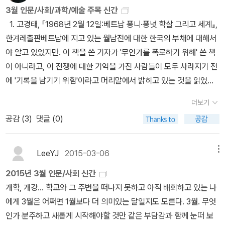
이 책은 '영국의 정신분석학자인 줄리엣 미첼의 책으로 기본적으로는
조금은 이야기가 달라진다. 학술서라기보다는 한 편의 가족 대화 분
3월 인문/사회/과학/예술 주목 신간
부모와 자녀간 대화가 가장 힘들어지는 시기인 사춘기에 대해 이야기
정신분석이라는 이론적 관점에서, 그동안 배타적으로 중시되어왔던
석 모음집을 읽는 듯한 기분으로 읽어나갈 수 있게 구성해놓은 것이
1. 고경태, 『1968년 2월 12일:베트남 퐁니·퐁넛 학살 그리고 세계』,
하는데 '프레임'이란 개념을 도입하여 기 프레임의 충돌과 재설정을
부모와 자식 간의 수직적 관계가 아니라, 동기간이라는 측면 관계를
이 책의 매력이다. 또한, 살면서 불가피한 말다툼과 사과, 화해 방법
한겨레출판베트남에 지고 있는 월남전에 대한 한국의 부채에 대해서
통해 언쟁을 해결하는 방안을 보여주고 있습니다. '7장'은 모녀와의
다양한 자료를 통해 분석하고 있는 책'이란다. 번역에 관한 이론
에 대해서도 나와 상대방이 어떻게 다른지를 남녀관계를 중심으로 잘
야 알고 있었지만. 이 책을 쓴 기자가 '무언가를 폭로하기 위해' 쓴 책
관계를 다양한 사례들과 함께 대화할 때 겪는 고충들을 어떻게 해결
서인 <부정한 마녀들>은 프랑스의 언어학자 조르주 무냉의 저서다.
풀어나가고 있다. 결론적으로 말하자면 이 책에서는 대화의 프레임을
이 아니라고, 이 전쟁에 대한 기억을 가진 사람들이 모두 사라지기 전
해 나갈지를 보여줍니다. '8장'에서는 형재자매간의 관계가 그 내용이
번역학에 대한 다양한 관점들을 접해 볼 수 있다. <사회선생님이라면
바꾸라고 제안한다. 상대방이 내가 제시한 말 중에서 메시지에 주목
에 '기록을 남기기 위함'이라고 머리말에서 밝히고 있는 것을 읽었을
구요. '9장'에서는 가족 내부가 아닌 외부, 시가와 처가, 사돈과의 문
어떻게 읽을까>는 문학, 역사, 과학, 사회 등 다양한 분야의 책들을 2
한 것인지 메타메시지에 주목한 것인지를 잘 포착하여 오해를 풀어나
때, 마음에서 뭔가가 움직였다.“한국사람들한테 질문하고 싶어요. 전
제에 대해서 이야기하고 있습니다. 남녀노소간 대화 양식이 다른데다
3권 엄선하여 자신의 개인적인 경험, 책을 통해 만나게 되는 다른 세
가라고 제시한다. 그러기 위해서는 상대방도 이 책을 읽어야 하겠지
더보기
쟁 때 총 쏘는 거 당연하죠. 근데 왜 집단적으로 힘없는 사람들을 죽였
다른 가족과의 대화는 다른 문화간의 충돌이라는 시각이더군요. 맞는
상의 문제들을 소개하는 책이다. 청소년과 선생님이 함께 읽으면 좋
만 어쨋든 흥미로운 접근방식임엔 틀림없다. 그밖에도 가족관계는 통
공감 (
3
)
댓글 (0)
죠? 죽인 뒤에 왜 칼로 시체를 또 찔렀죠? 아이들 시체를 찢어 왜 우
말 같습니다.. 책의 기본적인 방향은 <메시지>와 <메타메시지>를
겠다. <인연이 모여 인생이 된다>라는 좋은 제목의 책은 아주대 주철
제와 결속 사이에서 줄타기하며 나아가는 관계라는 사실도 흥미로웠
물에다, 개울에다 버렸죠? 애기들과 여성들이 뭐가 위험하다고 그렇
잘 파악하며 대화하는게 중요하다고 하는 것 같습니다. 대부분의 가
환 교수의 사람관계, 인간관계에 관한 인문서다. <사물의 철학>은 주
다.2부 / 가까워서 괜찮은 줄 알았던5. 가족이기 전에 남녀라서 : 그
게들 죽였죠?”(p.92)추천사를 쓴 박태균 교수에 의하면, 이 책에는
족간 언쟁은 서로 바라보는 핀트가 어긋나거나 오해에서 발생되는 경
LeeYJ
2015-03-06
메뉴
변 사물을 통해 사유의 지평을 넓히는 책이다. 장석주의 <철학자의
남자의 말, 그 여자의 말6. 아이가 자라면 대화도 바뀐다 : 부모와 자
'배트남 전쟁과 관여된 '사람'들의 이야기가 있다'는 점이 가장 큰 특징
우가 많기 때문이라는 것이죠. 책에서 나오는 많은 다양한 사례들 역
사물들>이 생각난다. <불멸에 관하여>는 '삶을 위한 인문
녀가 관계의 폭풍을 지나는 법7. 가까워서 더 힘든 엄마와 딸 : 애증의
2015년 3월 인문/사회 신간
이라고 한다. 2. 콘라드 파울 리스만, 『아름다움 Schonheit』, 이론
시 그러한 것을 잘 보여주고 있습니다. 그리고 또하나, 남성과 여성의
학' 시리즈로 이번에는 영국의 철학자 스티븐 케이브의 저서다. 죽고
모녀 관계를 바꿀 수 있을까 8. 친하면서도 미워할 수밖에 없는 : 친구
개학, 개강... 학교와 그 주변을 떠나지 못하고 아직 배회하고 있는 나
과실천'성형공화국'이란 별칭이 뭐 이젠 별 달리 충격일 것도 없는 나
차이점을 보여주는 내용이 있는데 다른 여러 서적들에서 보아왔던 것
싶지 않은 인간의 오래된 욕망, ‘불멸’을 ‘4가지 이야기’로 구분해 설
이자 경쟁자, 형제자매9. 남이었던 가족이기 때문에 : 시가, 처가, 사
에게 3월은 어쩌면 1월보다 더 의미있는 달일지도 모른다. 3월. 무엇
라. 미를 추구하려고 신체의 일부를 변형시키는 것이 너무나 당연하
과 일맥상통하는 내용이더군요. 여자와 남자는 애시당초 다른 별세계
명하면서, 불멸의 욕망이 어떻게 인류의 문명을 이끌어왔는지 풀어내
돈의 대화 맺는 글 _ 가시 같은 대화에서 연고 같은 대화로 2부에서
인가 분주하고 새롭게 시작해야할 것만 같은 부담감과 함께 눈떠 보
게 여겨지는 시대를 살고 있는 우리. 이쯤에서 역사 속에서 흘러 온
종족인가 봅니다. '화성남자, 금성여자'처럼 말이죠.~ㅎㅎ 이것은 '문