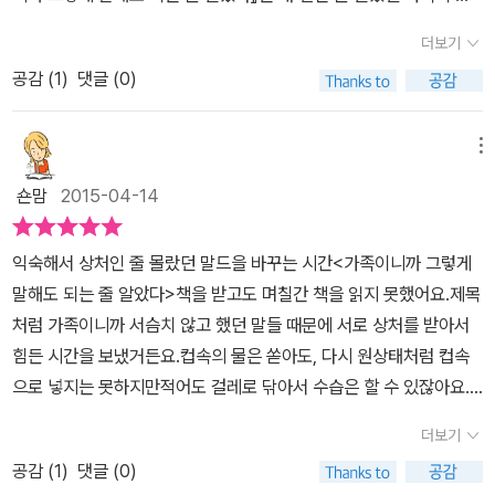
싶지 않아 웃고 있으면 철없다 하시고, 여자라는 이유로 많은 것을 제
이진 않더라도 가족의 말 한마디, 알아주지 않는 태도등으로 인해 가
적이 될 수밖에 없는지, 왜 싸우고 후회하는 일상을 반복하는지 보여
인 형제자매에 대해 이야기 한다. 9장 ‘남이었던 가족이기 때문에’에
약하셨던 아버지는 자식들의 의견이나 생각은 전혀 필요치가 않으셨
더보기
슴쓰림을 당하는 사람들이 꽤 있을 것이다. 인정 받고 싶은 욕망, 편안
준다.이밖에도 2부에서는 가족의 유형별로, 부부, 부모와 자녀, 형제
서는 가족 간에 문화적 배경의 차이가 클 때는 물론이고 작을 때조차
다. 오로지 아버지의 뜻대로 움직여야 했지만 결코 그렇게 되지 못하
하게 속내를 털어놓고 싶은 마음을 버린지 오래된 나 역시 가족의 한
공감 (
1
)
댓글 (0)
자매, 시가와 처가 관계에서 필요한 대화법들을 보여준다. 나아가 더
대화 양식이 어떤 영향을 끼치는지 알아본다. 이 책을 읽으면서 가족
였고, 오히려 어긋나는 경우가 많았다. 내가 상처만 받은 입장만 되는
마디에 상처받을 때가 종종 있을 정도이니. 보통의 가정 속에서 서로
이상 사랑이란 말로 상처받지 않는 법을 알려주는데, 이는 곧 ‘말하는
에 대해 많은 생각을 해봤다. 가장 가까운 가족이라고 함부로 내 뱉었
것은 아니다.여동생은 어릴 적 이야기를 하다보면 언니인 나에게 받
를 긁고 울분을 토하고 원망하는 일들은 소소하게 일어나고 있지 않
방식을 바꿔서 대화의 취지를 변경하거나 상대방의 말을 해석하는 방
던 말로 가족의 마음에 상처를 많이 주었다는 것을 깨달았다. 이제 아
메뉴
았던 상처들이 많았다고 하소연 하는 경우가 많다. 언니라는 이유로
을까. 가장 문제는 역시 '널 사랑해서 한 말이야'라는 단서가 덧붙을
식을 바꾸는 것’을 의미한다. 이 책을 통해 서로의 입장을 이해하고 오
무리 가까운 가족이라고 해서 함부로 말할 것이 아니라 오히려 더 잘
부모에게서 받지 못한 인정을 동생들에게 받고자 권위적으로 대하고
숀맘
2015-04-14
때 일 것이다. '가족이니까 그런 얘길 하는 거지'라니. 그 역시 말하는
해를 푸는 시간을 가질 수 있을 것이다. 예담 / 위즈덤 하우스 가족이
해야겠다고 다짐해본다.
가르치려고만 들었던 것이다. 동생의 말을 듣다 보면 그런 것이 그토
이의 입장에서 내뱉는 자기 합리화일뿐이고. 가족이라고 해서 함부로
니까 그렇게 말해도 되는 줄 알았다 (데보라 태넌 지음 ㅣ 김고명 옮
록 상처가 될 줄 몰라서 한 행동이였을지언정, 참 나는 나쁜 언니였다.
익숙해서 상처인 줄 몰랐던 말드을 바꾸는 시간<가족이니까 그렇게
조언하고 상처줄 이유가 없는데 말이다. 익숙해서 상처인 줄로 몰랐
김)​대상 : 부모 ​제목부터가 읽어본 사람이라면누구나 가슴이 철렁해
지금은 시어머님께서 하시는 말씀에 상처를 받는다.얼마전에는 내가
말해도 되는 줄 알았다>책을 받고도 며칠간 책을 읽지 못했어요.제목
던 말들을 서로 반성하는 시간을 데보라 태넌의 <가족이니까 그렇게
지는 기분이 든다.떨리는 마음으로 한장한장 읽어내려 가려합니다.​​​​​​가
덜렁대서 제대로 하는 것이 하나도 없다고 하셨다. 못한다고 해야 잘
처럼 가족이니까 서슴치 않고 했던 말들 때문에 서로 상처를 받아서
말해도 되는 줄 알았다>를 읽으며 시작해 보면 어떨까. 가족간에도
족은 사람과 사람이 부대끼며 온갖 야단법석을 일으키는 인간관계의
하려고 하는 마음을 갖아야 하는 것이란다. 내가 하는 것은 다 못마땅
힘든 시간을 보냈거든요.컵속의 물은 쏟아도, 다시 원상태처럼 컵속
서로 지켜야하는 거리와 룰이 있다. 알맞는 대화법이 있다. 남도 가족
압력솥이다. 가족간의 대화가 우리 삶에 더 큰 영향을 끼치고 한층 강
해하시는 것 같은 말씀들에 열심히 해봐야 소용없다는 생각이 들기도
으로 넣지는 못하지만적어도 걸레로 닦아서 수습은 할 수 있잖아요.
도 안보고 살면 똑같이 남이다. 누구편 이라고 유치하게 편가를 필요
렬한 반응을 자아내는 까닭은 ?​그 모든 것이 대화 방식에 따라 위안
한다. <가족이니까 그렇게 말해도 되는 줄 알았다>에서는 형제자매,
하지만 한번 꺼낸 말은 수습할 방법이 전무해요.방금 했던 말, 왜 내가
도 없고 아픈 곳을 콕 찝어서 평생의 생채기를 낼 필요도 없다. '미안
을 얻는가 하면 대화로 상처를 입는다.​말이 '아'다르고 '어'다르다고 이
더보기
부모와 자녀, 부부, 그리고 시가와 처가에서의 대화에서 받게되는 상
그랬을까, 조금만 참지..하는 순간 벌써 늦어버리네요.상대방이 오해
해 됐지?'라는 영혼없는 사과에 기분나빠하는 것은 가족이라 해도 매
왕이면 이렇게 얘기하면 좋잖아!남편에게 늘상 하는 말입니다. ​저 또
처들에 관하여 들려준다.사례를 통해 들려주는 이야기들이 누구나 다
공감 (
1
)
댓글 (0)
해서 화내고, 미안하다고 사과를 하더라도 마음에 앙금이 남잖아요.
한가지. 가족내에서도 서로 다름을 이해하는 성숙된 의식이 필요한
한 인정을 잘 하진 않지만 , 남편의 말보다 좀 더 자극적이진 않을진