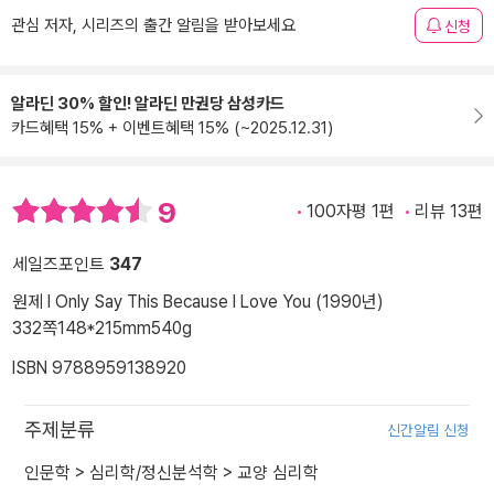
관심 저자, 시리즈의 출간 알림을 받아보세요
신청
알라딘 30% 할인! 알라딘 만권당 삼성카드
카드혜택 15% + 이벤트혜택 15% (~2025.12.31)
9
100자평 1편
리뷰 13편
세일즈포인트
347
원제 I Only Say This Because I Love You (1990년)
332쪽
148*215mm
540g
ISBN 9788959138920
주제분류
신간알림 신청
인문학
>
심리학/정신분석학
>
교양 심리학