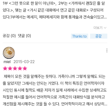
이제 알았으니 마음에 새기는 것이라도 시작을 하게 된거 같아 나름
1부 <그런 뜻으로 한 말이 아닌데>, 2부는 <가까워서 괜찮은 줄 알
관계를 흥미롭게 쓰여진 책을 보게 되었네요. 저자 '데보라 태넌'은
뿌듯한 마음도 생겼어요 지나간 과거야 어쩔수 없지만 앞으로 바뀌면
았다.>, 맺는 글 <가시 같은 대화에서 연고 같은 대화로> 구성되어
미국 조지타운대학교의 언어학과 교수이자 사회언어학자로 남녀간의
되니까요 그러면서도 가끔 가족과 죽고 못살도록 싸우는거 보면 다
있다.1부에서는 메세지, 메타메세지와 함께 통제술과 견속술이있고,
대화방식, 가족 구성원간의 대화방식을 연구해왔다고 합니다. 그 결
무슨 소용인가 싶을지도 모르겠지만 이렇게 책으로 소장으로 하고 있
2부에서는 가족 대화에 대한 패턴 이야기가 있다.이 책을 보면서 제
과 어떻게 하면 가장 가까운 사람들 사이의 관계를 개선시킬 수 있는
더보기
으니까 마음이 심란할때 혹은 문득문득 잊었다고 생각했을때 꺼내 볼
일 생각나는게 부모님들은 꼭 이 말을 많이 하시는 것 같다너를 걱정
지 저자만의 특별한 방법을 고안하게 되어 제시하였다 하는데 이 책
려고 합니다. 결국 제가 이 책을 읽고 난 생각은 내 소중한 양떼(가
공감 (
0
)
댓글 (0)
해서 하는 말이고, 사랑해서 하는 말이니까 잘들어가족이니까 너한테
에도 그러한 내용들이 잘 나오고 있는데요. 가족 구성원간 뿐만 아니
족)들을 늑대(분쟁)로 부터 지키기 위해서는 울타리(가족을 위한 언
솔직하게 이야기 하는거지 남이 너한테 그렇게 이야기 할 것 같니메
라 시가나 처가와의 관계에 대한 내용도 나옵니다. 의외인 것은 서양
어)가 필요하다여기에서 견고하고 탄탄한 울타리를 만들기 위해서
타메세지에서는 나에게 관심을 갖는 말이었는데, 나는 이 말을 듣고
메뉴
인 저자가 쓴 서양인들에 대한 연구사례이기에 동양인의 사례와는 좀
'가족이니까 그렇게 말해도 되는줄 알았다'라는 책이 필요하구요
많이 상처를 받았다남동생이랑 싸울때 제일 많이 듣는말은 누나는 진
안 맞지 않을까 싶었는데 그런것 거의 없다는 겁니다. 가족 구성원간
miel
2015-03-22
심으로 사과 안한다는 말을 들었다 이때에는 빨리 이 상황을 벗어나
의 크고 작은 문제들은 전세계 만국 공통의 문제인가 봅니다.ㅎㅎㅎ
고 싶어서 미안해 해도 받아들지 않은 동생때문에 한적도 있었다이
책은 <시작하는 글. 오늘도 가족과 다툰 당신에게>, <1부. 그런 뜻
제목이 모든 것을 말해주는 듯하다. 가족이니까 그렇게 말해도 되는
책에서 사과에 대한 내용이 나와서 더 적극적으로 본 것 같았다.서로
으로 한 말이 아닌데>, <2부. 가까워서 괜찮은 줄 알았던>, <맺는글.
줄 알았지만 그래서는 안되는 거였다. 이 책의 특징은 언어학자이자
비난하지 않고 사과를 할 수 있을까 여러 생각이 들었다.이 책의 사례
가시 같은 대화에서 연고 같은 대화로>로 구성되어 있습니다. 책은
시인인 동시에 철학도 배운 저자가 실제 사례에서 수집한 상세하고도
를 보고 많은 생각이 들었다.난 부모님이나 언니나 동생한테 제대로
시작하는 글로 '오늘도 가족과 다툰 당신에게'란 문장으로 시작되는데
적절한 예시를 들어서 언어학적으로 가족간의 대화방식을 분석하고
대답을 했을까?그 사람의 의도를 잘 이해를 했을까 하는 나한테 질문
요. 가족과 대화를 하다 보면 괜히 진만 빼고 상처만 받는 일이 자주
개선점을 제시해주는 것을 들 수 있다. 언어학적이라고 해서 상당히
을 하게 되었다.가족이라는 존재는 나에게 위안을 두고 편안하게 존
생긴다는데 왜 그런일이 일상 다반사인지를 밝히고자 한다 합니다.