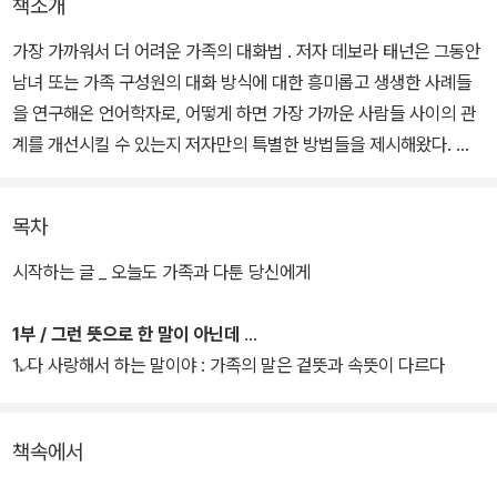
책소개
가장 가까워서 더 어려운 가족의 대화법 . 저자 데보라 태넌은 그동안
남녀 또는 가족 구성원의 대화 방식에 대한 흥미롭고 생생한 사례들
을 연구해온 언어학자로, 어떻게 하면 가장 가까운 사람들 사이의 관
계를 개선시킬 수 있는지 저자만의 특별한 방법들을 제시해왔다.
특히 전작 《그래도 당신을 이해하고 싶다》는 '뉴욕타임스' 베스트셀
목차
러 목록에서 8개월 동안 1위를 차지하고 약 4년 동안 순위권에 머물
렀던 것으로 유명하다. 《가족이니까 그렇게 말해도 되는 줄 알았다》
시작하는 글 _ 오늘도 가족과 다툰 당신에게
에서는 내 편인 줄 알았던 가족이 왜 적이 될 수밖에 없는지, 왜 싸우
고 후회하는 일상을 반복하는지 보여주고, 더 이상 사랑이란 말로 상
1부 / 그런 뜻으로 한 말이 아닌데
처를 주고받지 않는 법을 알려준다
1. 다 사랑해서 하는 말이야 : 가족의 말은 겉뜻과 속뜻이 다르다
책속에서