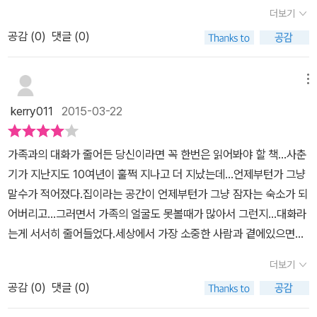
어려울지도 모르겠다는 생각도 들었지만 어려워지려는 순간에 절묘
재이면서 한편으로 나를 힘들게 하는 존재 이기도 하다.장점보다 단
더보기
저자는 '가족이란 사람과 사람이 부대끼며 온갖 야단법석을 일으키는
한 예시 담화를 보여줌으로써 오히려 동질감을 들게하는 방식으로 이
점을 많이 이야기 할까? 그 의도를 모르는것 아닌데. 무조건 고칠라
인간관계의 압력솥이다'란 표현을 쓰면서 가족을 '소규모 담화 공동체
공감 (
0
)
댓글 (0)
야기를 풀어나간다. 그래서 아마 언어학이라는 분야에 문외한인 사람
고 하는 것 힘든 부분도 있었지만 이 책을 많은 것 알게 되었다.나도
이자 언어를 통해 형성되고 유지되는 유기체로 본다'는데요. 그것은
도 그다지 어렵지 않게 읽을 수 있다고 생각한다. 평소 가족간에 오가
모르게 상처를 주지 않았을까 하는 생각도 들었다.이 책을 보면서 메
가족이 소속감의 근원이요 개개인 존재의 기초이자 모든 행위의 초석
는 대화에 문제가 있다고 생각한 사람, 가족끼리 어떻게 잘 대화로 풀
메뉴
타메세지와 프레임 재설정 하는 것 중요하다는 것 알게 되었다가족관
이기 때문이랍니다. 그리고 대화를 통해 가족이 형성되는 원리를 파
어갈수 있을지에 관심이 있는 사람이라면 누구라도 읽으면 도움을 받
계에 돈톡하기 위해서 의도 하는 말을 제대로 이해하고, 오해하지 않
kerry011
2015-03-22
악하는데 활용되는 저자가 정의한 개념이 나오는데요. 그것은 <메시
을 수 있을 거라고 생각된다. 최소한의 실마리는 얻어갈 수 있을거라
게 솔직하게 이야기 하면 즐거운 대화가 되지 않을까 생각이 들었다.
지>와 <메타메시지>란 개념입니다. <메타메시지>란 입 밖으로 나
장담한다. 이 책은 1부와 2부로 나누어져 있는데, 1부에서는 '대화'
가족과의 대화가 줄어든 당신이라면 꼭 한번은 읽어봐야 할 책...사춘
오진 않았으나 그 사람의 말투나 어휘와 같은 화법과 우리가 현재의
자체에 초점을 맞추고 가족 사이에서 이루어지는 대화가 어떤 특징을
기가 지난지도 10여년이 훌쩍 지나고 더 지났는데...언제부턴가 그냥
대화와 관련되어 있다고 생각하는 것들을 근거로 해서 추정하는 의미
보이고 또한 어떻게 분석되며 어떤식으로 접근해야 하는지를 다룬다.
말수가 적어졌다.집이라는 공간이 언제부턴가 그냥 잠자는 숙소가 되
라 합니다. 쉽게 얘기하자면 <메시지>는 겉뜻을 전달하는 것을 말하
아마 목차를 보는 것이 더 이해하기 쉬울 것이다.시작하는 글 _ 오늘
어버리고...그러면서 가족의 얼굴도 못볼때가 많아서 그런지...대화라
고 <메타메시지>는 속뜻을 전달하는 것을 말하는 것 같습니다. 그 외
도 가족과 다툰 당신에게 1부 / 그런 뜻으로 한 말이 아닌데1. 다 사랑
는게 서서히 줄어들었다.세상에서 가장 소중한 사람과 곁에있으면서
에도 <프레임 설정>, <결속>과 <통제>등 많은 개념들이 초장부터
해서 하는 말이야 : 가족의 말은 겉뜻과 속뜻이 다르다2. 넌 누구 편이
도표현하는 방식을 몰라서...말한마디를 하더라도 지레짐작 대꾸를
줄줄이 나옵니다. 뭐 어려운 의미는 아니기에 읽어 가면서 쉽게 이해
야? : 가족의 연대와 소외3. 싸우는 게 나쁜 건 아니지만 : 말다툼도
더보기
하게 된다.아직 말이 끝나지도 않았는데 말이다.이책을 읽으면서 여
가 되긴 하네요.~ ​ <1부. 그런 뜻으로 한 말이 아닌데>. 제목과 같은
제대로 해야 한다 4. 미안하지만 사과는 못 해 : 사과에 대한 오해
공감 (
0
)
댓글 (0)
러가지의 상황들을 바라보며공감을 한부분이 참 많은거 같다.나도 저
상황 처해본 적 누구나 있을텐데요. 이러한 상황은 가족말고도 다른
들 이 책을 읽으면서 우선 놀랐던 점은, 생각보다 우리 머릿속에 가족
랬었는데...내가 저랬었구나...3자의 입장으로 읽어보니 참 어리석어
곳에서도 많이 발생하긴 하죠. 여기에서는 가족간의 관계에 대한 내