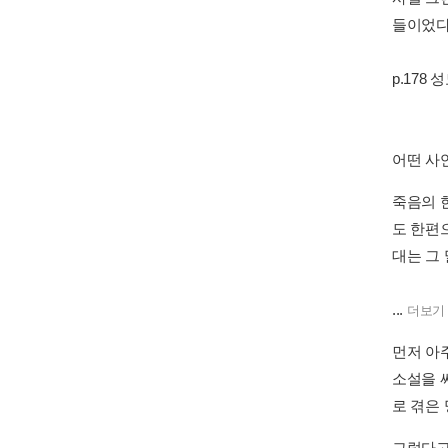
들이었다
p.178 
어떤 사연
죽음의 
도 한편
대는 그
...
더보기
먼저 아
소설을 
로 겪은
그렇다고