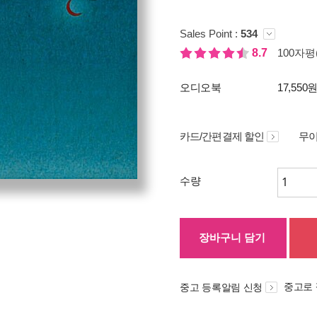
Sales Point :
534
8.7
100자평(
오디오북
17,550
카드/간편결제 할인
무이
수량
장바구니 담기
중고로
중고 등록알림 신청