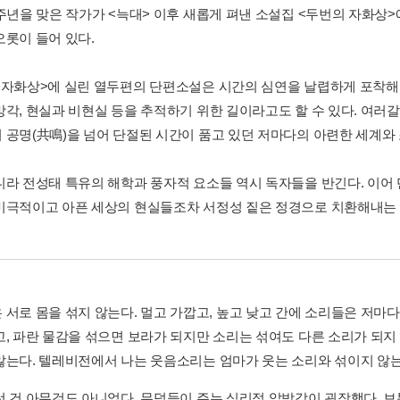
0주년을 맞은 작가가 <늑대> 이후 새롭게 펴낸 소설집 <두번의 자화상
오롯이 들어 있다.
 자화상>에 실린 열두편의 단편소설은 시간의 심연을 날렵하게 포착해
망각, 현실과 비현실 등을 추적하기 위한 길이라고도 할 수 있다. 여
 공명(共鳴)을 넘어 단절된 시간이 품고 있던 저마다의 아련한 세계와 
니라 전성태 특유의 해학과 풍자적 요소들 역시 독자들을 반긴다. 이어
비극적이고 아픈 세상의 현실들조차 서정성 짙은 정경으로 치환해내는 
 서로 몸을 섞지 않는다. 멀고 가깝고, 높고 낮고 간에 소리들은 저마다
고, 파란 물감을 섞으면 보라가 되지만 소리는 섞여도 다른 소리가 되
않는다. 텔레비전에서 나는 웃음소리는 엄마가 웃는 소리와 섞이지 않는다.
런 건 아무것도 아니었다. 무덤들이 주는 심리적 압박감이 굉장했다. 보