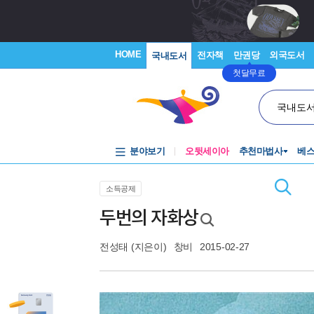
HOME
전자책
만권당
외국도서
국내도서
첫달무료
국내도
분야보기
오뒷세이아
추천마법사
베
소득공제
두번의 자화상
전성태
(지은이)
창비
2015-02-27