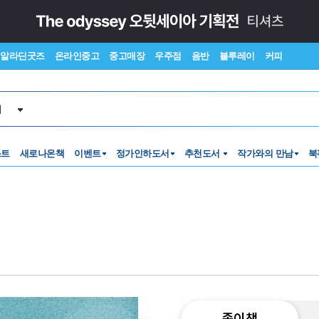
알라딘굿즈
온라인중고
중고매장
우주점
음반
블루레이
커피
서
스트
새로나온책
이벤트
정가인하도서
추천도서
작가와의 만남
북
종이책