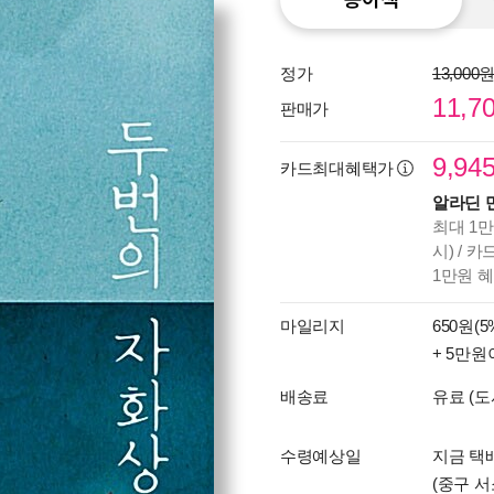
정가
13,000
11,7
판매가
9,94
카드최대혜택가
알라딘 
최대 1만
시) / 
1만원 
마일리지
650원(5
+ 5만원
배송료
유료 (도
수령예상일
지금 택배
(중구 서