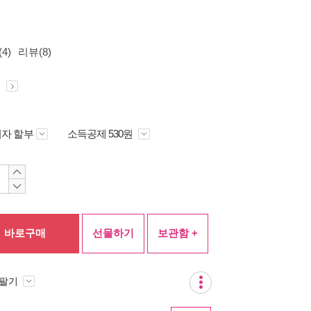
4)
리뷰(8)
원
자 할부
소득공제 530원
바로구매
선물하기
보관함 +
 팔기