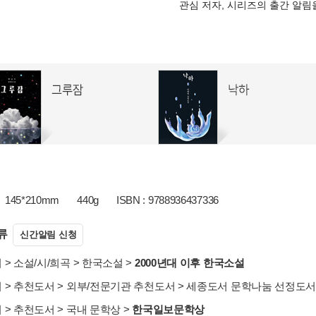
관심 저자, 시리즈의 출간 알
145*210mm
440g
ISBN : 9788936437336
류
신간알림 신청
서
>
소설/시/희곡
>
한국소설
>
2000년대 이후 한국소설
서
>
추천도서
>
외부/전문기관 추천도서
>
세종도서 문학나눔 선정도
서
>
추천도서
>
국내 문학상
>
한국일보문학상