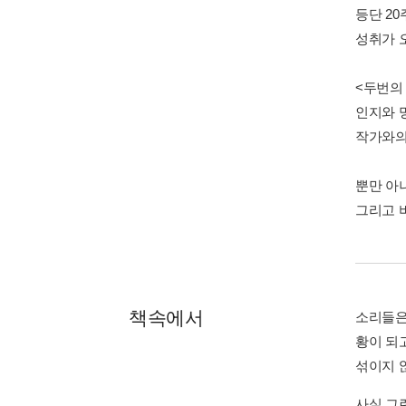
등단 2
성취가 
<두번의
인지와 
작가와의
뿐만 아
그리고 
책속에서
소리들은
황이 되
섞이지 
사실 그