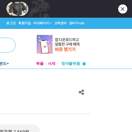
로그인
회원가입
마이페이지
고객센터
장바구니
(0)
투비컨티뉴드
펀드
북플
서재
창작플랫폼
투비컨티뉴드