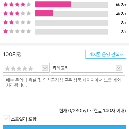
자 적어나가던 그 숨결을 생생히 느낄 수 있었으며, 동시에 우리 근현
50.0%
대문학의 강인한 힘을 새삼 확인했다. 그들은 동구 밖의 돌담이나 정
25.0%
자나무처럼 풍상 속에서 무너지고 꺾이기도 하면서 늘 우리 곁에 있
0%
었다. _‘펴내며’ 중에서 나는 이 명쾌한 해설 앞에서 새삼 황석영 선생
0%
의 문학적 깊이에 압도당했다. 그것은 자신의 삶을 문학 그 자체로 구
성해온 자만이 보여줄 수 있는 사실 진술의 진경이라고 할 만하다. _
신수정(문학평론가)*그러나 문제는 이러한 반항에 있지 않다저 젊은
100자평
게시물 운영 원칙
이들의 나에 대한 사랑에 있다아니 신용이라고 해도 된다‘선생님 이
카테고리
야기는 20년 전 이야기이지요’할 때마다 나는 그들의 나이를 찬찬히
소급해가면서 새로운 여유를 느낀다새로운 역사라고 해도 좋다이런
경이는 나를 늙게 하는 동시에 젊게 한다아니 늙게 하지도 젊게 하지
도 않는다이 다리 밑에서 엇갈리는 기차처럼늙음과 젊음의 분간이 서
지 않는다다리는 이러한 정지의 증인이다젊음과 늙음이 엇갈리는 순
간그러한 속력과 속력의 정돈 속에서다리는 사랑을 배운다_김수영,
현재
0
/280byte (한글 140자 이내)
「현대식 교량」 중에서새로운 세대를 위한 한국문학의 밝은 길잡이 황
스포일러 포함
석영의 한국 명단편 101 지난 2012년 작가 인생 50년을 기념하는