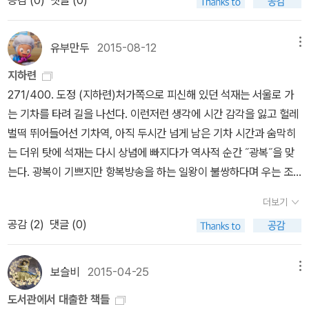
공감 (
0
)
댓글 (0)
유부만두
2015-08-12
메뉴
지하련
271/400. 도정 (지하련)처가쪽으로 피신해 있던 석재는 서울로 가
는 기차를 타려 길을 나선다. 이런저런 생각에 시간 감각을 잃고 헐레
벌떡 뛰어들어선 기차역, 아직 두시간 넘게 남은 기차 시간과 숨막히
는 더위 탓에 석재는 다시 상념에 빠지다가 역사적 순간 ˝광복˝을 맞
는다. 광복이 기쁘지만 항복방송을 하는 일왕이 불쌍하다며 우는 조
선아이. 석재는 공산당 창당 소식과 기회주의자 친구의 행동에 반감
더보기
을 느낀다. 공산주의자로 수감되기도 했던 그가 이제는 입당서에 자
공감 (
2
)
댓글 (0)
신을 소브루주아로 적는다. 너무 가파른 시대의 도정에 자꾸 비틀대
는 석재. 저자 지하련은 임화의 부인이다. 해설을 읽기전에는 딱히 여
작가라는 분위기는 느끼지 못했다. 낯선 어휘를 제하고 보면 ｀오발
보슬비
2015-04-25
메뉴
탄｀보다 더 세련된 작품이다. 272/400. 네거리의 순이 (임화)혁명
도서관에서 대출한 책들
가 남친｀오빠｀들과 노동하는 여친 구조가 거슬리는 것 말고는 아주