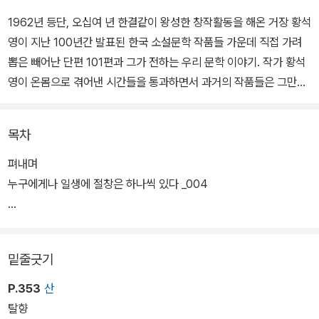
1962년 등단, 오십여 년 한결같이 왕성한 창작활동을 해온 거장 황석
영이 지난 100년간 발표된 한국 소설문학 작품들 가운데 직접 가려
뽑은 빼어난 단편 101편과 그가 전하는 우리 문학 이야기. 작가 황석
영이 온몸으로 겪어낸 시간들을 통과하면서 과거의 작품들은 그만의
시선으로 새롭게 부활했고, 오늘의 작품들은 그 깊이가 달라졌다.
목차
긴 시간 현역작가로 활동해온 그이기에, 그리고 당대와 언제나 함께
호흡해온 그이기에 가능한 '황석영의 한국문학 읽기'. 특유의 입담과
펴내며
깊이 있는 통찰, 과거와 오늘의 작품을 새로 읽는 데 있어 반성을 주저
누구에게나 일생에 절창은 하나씩 있다 _004
하지 않는 그의 태도는 우리 문학에 다가서기 어려워하는 독자들까지
도 작품 곁으로 성큼 이끌어준다.
지하련, 「도정―소시민」 _013
밑줄긋기
기존의 국문학사나 세간의 평가에 의한 선입견을 배제하고 현재 독자
들에게 어떠한 의미를 던져줄 수 있을 것인가에 초점을 맞추어 선정
P.353
산
된 작품들에는 유명한 작가의 지명도 높은 단편뿐만 아니라 지금은
탈향