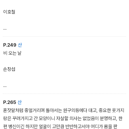
거의 잊힌 작가의 숨은 단편들도 포함되어 있다. 또한 각 권의 말미에
는 시대와 작품을 아우르는 문학평론가 신수정의 해설이 덧붙여져 독
이호철
자들의 이해를 돕도록 했다.
하룻밤 신세를 진 화찻간은 이튿날 곧잘 어디론가 없어지곤 했다. 더
러는 하룻저녁에도 몇 번씩 이 화차 저 화차 자리를 옮겨 잡아야 했다.
P.249
산
자리를 잡고 누우면 그런대로 흐뭇했다. 나이 어린 나와 하원이가 가
비 오는 날
운데, 두찬이와 광석이가 양 가장자리에 눕곤 했다.
이상한 기척이 나서 밤중에 눈을 떠보면, 우리가 누운 화찻간은 또화
손창섭
통에 매달려 달리곤 하였다.
˝야야, 깨깨, 빨릿......˝
자다가 말고 뛰어내려야 했다. 광석이는 번번이 실수를 했다. 화차가
이렇게 비 내리는 날이면 원구의 마음은 감당할 수 없도록 무거워지
는 쪽으로가 아니라 반대쪽으로 뛰곤 했다. 내리고 보면 초량 제4부
는 것이었다. 그것은 동욱 남매의 음산한 생활 풍경이 그의 뇌리를 영
P.265
산
두 앞이기도 했고 부산진역 앞이기도 했다. 이 화차 저 화차 기웃거리
사막처럼 흘러가기 때문이었다. 빗소리를 들을 때마다 원구에게는 으
혼잣말처럼 중얼거리며 돌아서는 원구의등에다 대고, 중요한 옷가지
며 또다른 빈 화차를 찾아들어야 했다.
레 동욱과 그의 여동생 동옥이 생각나는 것이었다. 그들의 어두운 방
랑은 꾸려가지고 간 모양이니 자살할 의사는 없었음이 분명하고, 한
˝아하, 이 노릇이라구야 이건 견디겐.˝
과 쓰러져가는 목조건물이 비의 장막 저편에 우울하게 떠오르는 것이
편 병신이긴 하지만 얼굴이 고만큼 반반하고서야 어디가 몸을 판