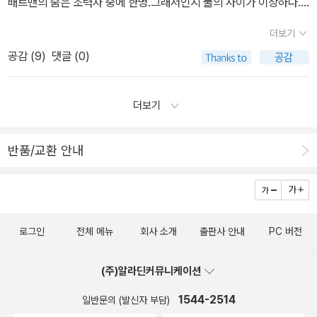
배트맨의 숨은 조력자 중에 한명.그래서인지 둘의 사이가 이상하다...
^^ 레 미제라블 그래픽 노블. 이런 책들은 도서관에 없을테니깐..... ^
더보기
^ 좋은책이었어요. 읽고 선물. 이런 출판은 그리 마음에 들지 않
공감 (
9
)
댓글 (0)
지만 언제까지 낼지 모르고... 5권 시리즈인데 4권까지 구매. 차근
차근 구입중. 그래픽노블은 영어로 잘 읽지 않는데, 창고대방출로
구입. ^^2,3편도 그래주면 좋겠수~ 합본으로 출간되어 반가웠던 이
더보기
토준지의 소용돌이 구입한 영어책 시리즈 모두 구입 이제 읽을날
만 남았음. 관심있었던 책인데, 5만원 맞춤에 끼어넣기 외서. 가
반품/교환 안내
끔 2000원 마일리지 때문에 영어책 구입^^ 그림이 이쁜데 가격도
이쁘다. 원서가 더 저렴이. '프린세스 다이어리'의 작가의
또 다른 책 기타 도서관 대출하고 내게 필요한 책이라 반납하고 구
입.정작 내책이 되고보니 안 읽고 있으니 문제네요. -.-;; 한창훈님
로그인
전체 메뉴
회사 소개
출판사 안내
PC 버전
의 책을 읽다가 좋아서 이 책도 구입. 출판일은 좀 지났으나 구입. 도
서관에서 대출해서 읽다가 좋아서 구입. 오랜만에 온라인이 아닌 오
(주)알라딘커뮤니케이션
프라인에서 시지을 구입. 멋진 그림책들 요리책 이쁜 엽
서를 구매했다... ^^ ;; 읽고 정리한책 읽고 정리. 표지만
1544-2514
일반문의 (발신자 부담)