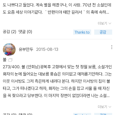
함정에 빠진다. (황석영 해설, 196)
가득차 있다. 21세기에 다시 쓰는 ‘해방과 전쟁’의 소설사는 황석영의
도 나쁘다고 들었다. 계속 별을 헤겠구나, 이 사람. 70년 전 소설인데
필터를 통과함으로써 이데올로기로의 왜곡된 편향을 멈추고 이제까
도 요즘 세상 이야기같다. ｀반편이야 태만 길러서｀의 축에 속하는
지 지나치게 오른쪽과 왼쪽으로 구부려졌던 각도를 재조정하게 된다.
나는 움찔, 했다. '[...] 글쎄 외투루부터 저구리, 바지 차례루 다들 팔
더보기
그것은 폭압적인 이념의 시대를 온몸으로 통과해나온 자만이 견지할
아자시군 쪽 발가벗고들 눈이 멀똥멀똥하야 누어서 천정에 파리똥만
공감 (
2
)
댓글 (0)
수 있는 성숙한 시선, 어느 쪽으로도 치우치지 않는 대담한 자기 완결
세구 있는 사람두 있대나? 하하. 자네도 이런 데 눈뜨지 않으믄 파리
성, 다가올 시간에 대한 장대한 구상력 등이 바탕이 될 때에만 가능한
똥 세게 되네. 괜히.''파리똥두 집이 있어야 헤지. 난 별만 헤네.' (104)
일일지도 모른다. 어쨌든 선생은 그 일을 해냈다. 이 기획이 그것을 말
유부만두
2015-08-13
메뉴
해준다. 그와 동행하는 자의 기쁨은 말로 다할 수 없다. _신수정 해설,
불
「남북 ‘합토제’로서의 소설」, 『02 황석영의 한국 명단편 101―해방과
273/400. 불 (안회남)광복후 고향에서 맞는 첫 정월 보름, 소설가인
전쟁』
화자의 눈에 들어오는 대보름 풍습은 의미없고 애처롭기만하다. 그는
이웃 이서방도 그저 측은하게 내려다 본다. 하지만 이서방의 집이 불
타고, 그가 떠나겠다고 하자, 화자는 그의 손을 잡고 서울 올 때 자신
을 꼭 찾으라고 당부한다. 이 마지막 장면이 없었더라면 나는 소설가
화자를 최악의 인물로 찍고 미워할 뻔했다.
더보기