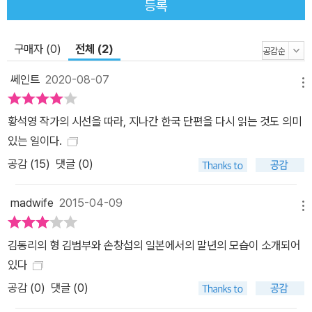
등록
자리에서 황석영은 김수영의 시 「현대식 교량」을 낭독했다. 이 낭독은
어쩌면 이후 그의 문학적 향방을 예고하는 것이 아니었을까. 식민지
시대부터 2000년대까지, 101편의 작품을 가려 뽑고 편마다 해설을
구매자 (0)
전체 (2)
덧붙인 그의 작업은 마치 ‘현대식 교량’의 역할을 하겠다는 천명의 증
쎄인트
2020-08-07
거들처럼 보인다. 역사를 온몸으로 통과해온 자로서 무언가 증언을
메뉴
할 수만 있다면 그것을 하겠다는 근본적이고도 절박한 욕망으로, 그
황석영 작가의 시선을 따라, 지나간 한국 단편을 다시 읽는 것도 의미
는 ‘황석영의 한국 명단편 101’을 2011년 11월부터 2014년 11월까
있는 일이다.
지 꼬박 3년 동안 연재했다. 그리고 이를 전10권의 책으로 묶어내는
공감 (
15
)
댓글 (0)
과정을 거치면서 그는 이 해설들을 다시 검토하고 전면적으로 수정했
다. 이 대대적인 작업 덕분에 우리는 황석영의 ‘현대식 교량’ 위를 건
madwife
2015-04-09
너다니며 소설 안에 기록된 시대의 풍경을 만날 수 있게 되었다. 이 작
메뉴
업은 그 첫걸음부터 예상을 뛰어넘는다. 우리는 흔히 ‘한국 근현대문
학사’를 떠올릴 때 관습적으로 혹은 너무도 자명하다는 듯 그 시작점
김동리의 형 김범부와 손창섭의 일본에서의 말년의 모습이 소개되어
에 ‘이광수’를 놓는다. 그러나 황석영은 이광수로부터 연원하는 한국
있다
근현대문학사의 출발점을 물리치고 염상섭을 그 시작으로 두었다. 그
공감 (
0
)
댓글 (0)
것은 이광수의 소설 안에 ‘사람’의 세계가 부족하다고 보았기 때문이