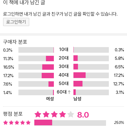
이 책에 내가 남긴 글
주저하지 않는 그의 태도는 우리 문학에 다가서기 어려워하는 독자들
까지도 작품 곁으로 성큼 이끌어준다. 기존의 국문학사나 세간의 평
로그인하면 내가 남긴 글과 친구가 남긴 글을 확인할 수 있습니다.
가에 의한 선입견을 배제하고 현재 독자들에게 어떠한 의미를 던져줄
로그인하기
수 있을 것인가에 초점을 맞추어 선정된 작품들에는 유명한 작가의
지명도 높은 단편뿐만 아니라 지금은 거의 잊힌 작가의 숨은 단편들
구매자 분포
도 포함되어 있다. 또한 각 권의 말미에는 시대와 작품을 아우르는 문
10대
0.3%
0.3%
학평론가 신수정의 해설이 덧붙여져 독자들의 이해를 돕도록 했다.
20대
5.8%
11.3%
‘황석영의 한국 명단편 101’은 우리 시대의 한국문학에 바치는 나의
30대
6.5%
16.5%
헌사가 될 것이다. 아직도 나라와 사회의 운명이 평탄치 않아서 서구
40대
문학에 견주어 우리 문학의 수준을 감히 타매하는 이도 있고 일본과
17.2%
17.2%
중국 문학에 빗대어 비하하는 이도 있을 것이다. 그러나 이 선집을 통
50대
12.7%
7.6%
해서 ‘고통받은 고통의 치유자, 또는 수난당한 수난의 해결자’인 문학
60대
3.1%
1.4%
여성
남성
의 이름으로 곡절 많은 이 땅의 삶을 담아낸 한국문학의 품격과 위엄
을 발견할 수 있을 것이라 자부한다. 이 작품과 작가들을 보라. 그들은
8.0
평점 분포
하나같이 자기 인생을 문학에 바쳤다. 나는 특히 작고한 선배들의 작
품을 다시 읽으면서 자신의 갖가지 영욕의 생활을 원고지에 한 자 한
25.0%