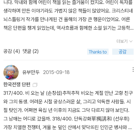
니다. 막내와 함께 어린이 책을 읽는 즐거움이 컸지요. 어린이 독자를
있다는 것은 어찌 보면 수적으로 불균형하다고 말해질 수 있을 것이
생각하며 만든 이야기라도 가볍지 않은 책들이 많았어요. 크리스티네
다. 그러나 바로 이러한 점이 여타의 선집과 구분되는 ‘황석영의 한국
뇌스틀링거 작가를 만나게된 건 올해의 가장 큰 행운이었어요. 어른
명단편 101’의 특징이라 할 수 있겠다. 무엇보다 지금 우리가 발 딛고
책은 단편을 챙겨 읽었는데, 역사흐름과 함께한 소설 읽기는 고등학
선 이 시대에 중점을 둘 것. 이러한 이유로 꽉 채우고 끝이 난 ‘100’이
교 국어 시간을 떠올리게도 했어요. 역시나 책읽기는 학교와 시험이
아니라 이를 채우고 다시 시작되는 ‘101’이 된 것이기도 하다. 여기서
더보기
라는 틀을 벗어나야 한다는 걸 확인했습니다. 새로운 작가를 만나는
살아가는 사람들의 삶이 지속되는 한, 소설 또한 끝나지 않을 것이므
공감 (
4
)
댓글 (2)
즐거움도 맛본 한 해였습니다. 너도나도 칭찬하는 황정은 작가를, 저
로. 1897년에 태어난 작가 염상섭의 「전화」로 시작된 대장정은 198
도 사랑하게 되었고요, 가즈오 이시구로 작가는 행복한 독서 시간을
0년에 태어난 작가 김애란의 「서른」으로 끝을 맺는다. 황석영이 이 젊
제게 만들어 주었습니다. 가즈오 이시구로 정말 멋진 작가에요. 서재
유부만두
2015-09-18
메뉴
은 작가의 작품에서 본 것은 무엇이었을까. 그것은 어쩌면 시대가 바
이웃분들께 아끼지 않고(?) 추천합니다. 올해는 여성 독자의 시선을
뀌어도 영원할 작가와 소설의 운명이 아니었을까. “누가 이런 꼴의 지
한국전쟁 단편
전보다 더 자각하게 되도록 도운 책을 많이 만났습니다. 매일 매일 배
옥을 만들었는가. 작가란 무엇인가. 소설은 또 무엇이란 말인가. 이러
317/400. 비 오는 날 (손창섭)추적추적 비오는 계절 만난 고향 친구
우고 생각하고 달라지고 싶어요. 독서목록을 정리하고 보니 재미있게
한 정경과 기록은 저 어둡고 캄캄했던 식민지에서부터 시작되어 현재
와 그의 동생. 어려운 시절 궁상스러운 삶, 그리고 악독한 사람들. 시
즐겁게 (가끔은 울면서도) 읽은 책들이 많네요. 누가 뭐래도 제가 좋
에 닿는 기록이며, 여기서 끝나는 것이 아니라 세기를 넘어서 다시 시
절 탓인가. 어쩌면 육십 년 이후의 지금도 그닥 다르지 않아 보인다.
아서 읽고 있어요. 내년에도 계속 읽어 가려고요.... 올해의 고전
작해야 할 또다른 출발점이다. 한국문학은 그런 생명력을 가진 문학
그 남매는 어디로 갔을까. 318/400. 단독강화單獨講和 (선우휘)
올해의 책 올해의 만화 책 올해의
이다. 나는 무엇이 되었든 당대와 현존이 가장 힘이 있다는 사실을 젊
가장 치열한 전쟁터, 겨울 눈 덮인 산에서 맞닥뜨린 인민군 병사와 국
어린이 책
은 김애란의 소설에서 재삼 확인한다.”(『10 황석영의 한국 명단편 10
군. 동향인 그들은 하룻밤 만의 휴전을 약속하는데. 낭만적으로 포장