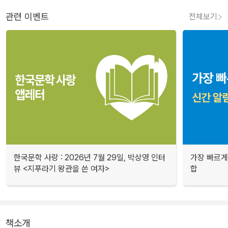
관련 이벤트
전체보기
한국문학 사랑 : 2026년 7월 29일, 박상영 인터
가장 빠르게
뷰 <지푸라기 왕관을 쓴 여자>
합
책소개