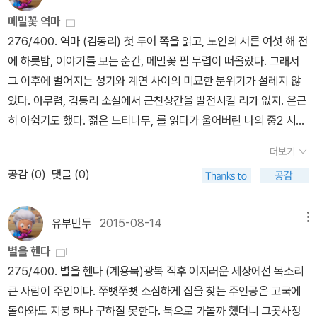
그 범죄자였다. (237)
니고 있는 만큼, ‘해방’을 둘러싼 역사적 정황 속에서의 이해를 배제하
메밀꽃 역마
고선 그 본질을 제대로 파악하기 어렵다고 할 수 있다. 그런 의미에서
276/400. 역마 (김동리) 첫 두어 쪽을 읽고, 노인의 서른 여섯 해 전
‘전쟁’과 ‘해방’은 둘이 아니라 하나다. 우리가 이 시리즈의 부제를 ‘해
에 하룻밤, 이야기를 보는 순간, 메밀꽃 필 무렵이 떠올랐다. 그래서
방과 전쟁’이라고 이름 붙이고 이 시기를 하나의 관점에서 동시에 조
그 이후에 벌어지는 성기와 계연 사이의 미묘한 분위기가 설레지 않
망할 필요가 있다고 판단한 데는 이러한 이유가 있다._일본 패망과 더
았다. 아무렴, 김동리 소설에서 근친상간을 발전시킬 리가 없지. 은근
불어 느닷없이 찾아온 ‘해방’은 우리로 하여금 엄청난 혼란을 야기했
히 아쉽기도 했다. 젊은 느티나무, 를 읽다가 울어버린 나의 중2 시절
다. ‘해방은 도둑처럼 몰래 찾아왔다’는 함석헌 선생의 말이 의미하는
을 떠올리면 못 이룰 사랑에 가슴 아파야 했는데, 이 소설은 그러기엔
바도 바로 그것이다. 우리에겐 일본 제국주의로부터의 독립이 시급한
더보기
참신하지도 않고 그저 그랬기 때문이다. 광복이 되고 난리가 났는데,
과제였던 만큼 그 이후의 새로운 민족국가의 건설과 관련된 이야기를
공감 (
0
)
댓글 (0)
화개장터에는 조영남의 노래만 커다랗게 울려퍼지고 있다. 김동리
제대로 논의할 시간이 없었다. 그 결과 해방 이후 우리 사회는 극단적
작가의 단편을 읽으며 불편한 느낌이 들었는데, 그건 소설 소재의 친
인 좌우 이데올로기 갈등과 미소 냉전의 산물인 남북이 대치되는 상
숙함이 아니라 역사적 정치적 의미 때문이었다. 황석영 작가의 설명
유부만두
2015-08-14
메뉴
황 속에서 마침내 남북 단독 정부의 수립과 더불어 분단체제로 접어
이 간결하게 나의 불편함을 이해시켜 주었다. 많은 작가들이 월북한
들게 된다. 해방 이후 문인들에게 불어닥친 내외면적 갈등 역시 이러
별을 헨다
이후, 김동리는 '남한 정부의 이념적 동반자로서 말년까지 두 차례의
한 이데올로기의 폭발적인 분출 현상과 무관하지 않다. _‘황석영의 한
275/400. 별을 헨다 (계용묵)광복 직후 어지러운 세상에선 목소리
군사정권과 함께 했다.' (197) 누군가 ｀현실과 정치에 전혀 관심 없
국 명단편 101’의 두번째 권 『해방과 전쟁』 편은 선생의 균형 잡힌 시
큰 사람이 주인이다. 쭈뼛쭈뼛 소심하게 집을 찾는 주인공은 고국에
다｀고 말하는 순간, 그는 자신의 또다른 ｀정치적 견해｀를 말하는
선과 문학적 형식에 대한 새로운 모색을 확인하게 해주는 대목으로
돌아와도 지붕 하나 구하질 못한다. 북으로 가볼까 했더니 그곳사정