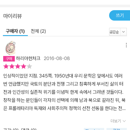
다. 인간과 세계의 실감을 소설에서 그 무엇보다 중요한 것으로 보는
작가는 염상섭의 작품 가운데에서도 비교적 알려지지 않은 단편소설
쓰기
마이리뷰
「전화」를 첫머리에 두면서, 이 작품에 이르러 비로소 구체적인 일상에
대한 집요한 탐구를 통해 모호한 계몽주의를 벗어나 한국 근현대문학
구매자 (1)
전체 (2)
의 형상이 갖추어졌다고 설명한다. 또한 이 작업은 지금의 거장 황석
영을 있게 한 선배들의 작품과 그들이 살다 간 시대를 다루는 것이기
메뉴
도 하지만, 그가 역사의 현장 어디쯤에선가 한번쯤 어깨를 부딪치고
하리야헌처크
2016-08-08
술잔을 기울인 동료들에 대한 증언이기도 하다. 작품을 해설하는 데
작품의 내용 못지않게 중요한 것은 한 작가의 개인사이다. 그것은 어
인상적이었던 지점. 345쪽. 1950년대 우리 문학은 앞에서도 여러
디에 기록된 무엇이라기보다, 구체적인 관계와 뜨거운 체험 속에서만
번 언급했지만 국토의 분단과 전쟁 그리고 참혹하게 부서진 삶의 터
형성될 수 있는 ‘기억’의 영역에 속하는 것이라 할 수 있다. 기억의 주
전과 인간성의 실존적 위기를 이념적 한계 속에서 그려낸 것들이다.
체가 사라지면 그 기억들 역시 증발해버리고 만다. 작가의 ‘현대식 교
창작을 하는 문인들이 각자의 선택에 의해 남과 북으로 갈라진 뒤, 북
량’에 대한 열망, 그리고 ‘증언’에 대한 책무는 여기에서 비롯되는 것
은 프롤레타리아 독재와 사회주의적 정책의 선전 선동을 한다는 전제
이 아닐까. 그가 “아, 정말로 이문구를 어찌 다 말할 수 있을까. 옛 벗
아래, 남은 친미 반공이라는 한계를 뛰어넘을 수 없었던 점에서, 표현
들의 삶과 작품을 객관적으로 대하려고 애쓰면서도 추억을 자꾸 곱씹
더보기
의 과도한 제약에 지배당하는 협소한 세계 안에서 창작을 할 수 밖에
게 되는 것은 나도 늙어간다는 것이리라”(『04 황석영의 한국 명단편