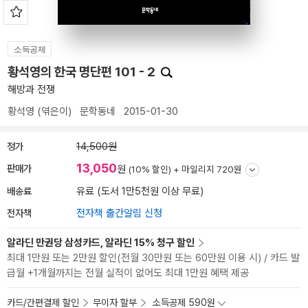
소득공제
황석영의 한국 명단편 101 - 2
해방과 전쟁
황석영
(엮은이)
문학동네
2015-01-30
정가
14,500원
13,050
판매가
원
(10% 할인) +
마일리지 720원
배송료
유료 (도서 1만5천원 이상 무료)
전자책
전자책 출간알림 신청
알라딘 만권당 삼성카드, 알라딘 15% 청구 할인
최대 1만원 또는 2만원 할인(전월 30만원 또는 60만원 이용 시) / 카드 발
급월 +1개월까지는 전월 실적이 없어도 최대 1만원 혜택 제공
카드/간편결제 할인
무이자 할부
소득공제 590원