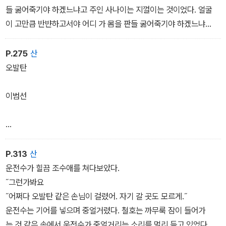
었다. 비록 맑은 날일지라도 동욱오뉘의 생활을 생각하면, 원구의 귀
들 굶어죽기야 하겠느냐고 주인 사나이는 지껄이는 것이었다. 얼굴
에는 빗소리가 설레고 그 마음 구석에는 빗물이 스며 흐르는 것같았
이 고만큼 반뱐하고서야 어디 가 몸을 판들 굶어죽기야 하겠느냐
다. 원구의 머릿속에 떠오르는 동욱과 동옥은 그 모양으로 언제나비
는 말에 이상하게 원구는 정신이 펄쩍 들어, 이놈 네가 동옥을 팔아먹
에 젖어 있는 인생들이었다.
었구나, 하고 대들 듯한 격분을 마음속 한구석에 의식하면서도 천근
P.275
산
동욱의 거처를 왕방하기 전에 원구는 어느 날 거리에서 동욱을 만나
의 무게로 내리누르는 듯한 육체의 중량을 감당할 수 없어 그는 말없
오발탄
저녁을 같이한 일이 있었다. 동욱은 밥보다도 먼저 술을 먹고 싶어했
이 발길을 돌이키었다. 이놈, 네가 동옥을 팔아먹었구나, 하는 흥분
다.
한 소리가 까마득히 먼 곳에서 자기를 향하고 날아오는 것 같은 착각
이범선
술을 마시는 동욱의 태도는 제법 애주가였다. 잔을 넘어 흘러내리
에 오한을 느끼며 원구는 호박넝쿨 우거진 밭두둑길을 앓고 난 사람
는 한방울도 아까워서 동욱은 혀끝으로 잔굽을 핥았다.
모양 허전거리는 다리로 걸어나가는 것이었다.
계리사 사무실 서기 송철호는 여섯시가 넘도록 사무실 한구석자기 자
리에 멍청하니 앉아 있었다. 무슨 미진한 사무가 있는 것도 아니었
P.313
산
다. 장부는 벌써 접어치운 지 오래고 그야말로 멍청하니 그저 앉아 있
운전수가 힐끔 조수애를 쳐다보았다.
는 것이었다. 딴 친구들은 눈으로 시곗바늘을 밀어올리다시피 다섯시
˝그런가봐요
를 기다려 휘딱 나가버렸다. 그런데 점심도 못 먹은 철호는 허기가 나
˝어쩌다 오발탄 같은 손님이 걸렸어. 자기 갈 곳도 모르게.˝
서만이 아니라 갈 데도 없었다.
운전수는 기어를 넣으며 중얼거렸다. 철호는 까무룩 잠이 들어가
˝송선생은 안 나가세요?˝
는 것 같은 속에서 운전수가 중얼거리는 소리를 멀리 듣고 있었다. 그