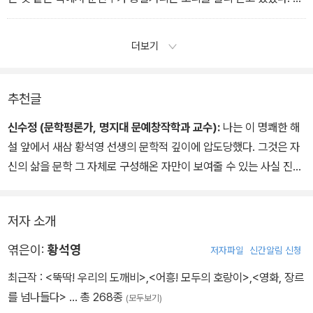
이제 청소를 해야 할 테니 그만 나가달라는 투의 사환애의 말에 철호
리고 마음속으로 혼자 생각하는 것이었다.
는 다 낡아빠진 해군 작업복 저고리 호주머니에 깊숙이 찌르고 있
‘아들 구실, 남편 구실, 애비 구실, 형 구실, 오빠 구실, 또 계리사 사무
더보기
던 두손을 빼내어서 무겁게 책상 위에 올려놓았다.
실 서기 구실. 해야 할 구실이 너무 많구나. 그래 난 네 말대로 아마
˝나가야지.˝
도 조물주의 오발탄인지도 모른다. 정말 갈 곳을 알 수가 없다. 그런데
하품 같은 대답이었다.
지금 나는 어디건 가긴 가야 한다.……
추천글
철호는 점점 더 졸려왔다. 다리가 저린 것처럼 머리의 감각이 차츰없
신수정 (문학평론가, 명지대 문예창작학과 교수):
나는 이 명쾌한 해
어져갔다.
설 앞에서 새삼 황석영 선생의 문학적 깊이에 압도당했다. 그것은 자
˝가자!˝
신의 삶을 문학 그 자체로 구성해온 자만이 보여줄 수 있는 사실 진술
철호는 또 한번 귓가에 어머니의 소리를 들었다고 생각하며 푹 모로
의 진경이라고 할 만하다.
쓰러지고 말았다.
차가 네거리에 다다랐다. 앞에 교통신호대에 빨간불이 켜졌다. 차가
저자 소개
섰다. 또 한번 조수애가 뒤를 돌아보며 물었다.
엮은이:
황석영
저자파일
신간알림 신청
˝어디로 가시죠?˝
그러나 머리를 푹 앞으로 수그린 철호는 아무 대답도 없었다.
최근작 :
<뚝딱! 우리의 도깨비>
,
<어흥! 모두의 호랑이>
,
<영화, 장르
를 넘나들다>
… 총 268종
(모두보기)