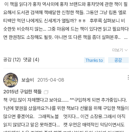
이 책을 읽다가 홍차 역사외에 홍차 브랜드와 홍차맛에 관한 책이 필
옛시 같지않다. 서정적 좌파, 라는 황석영 작가의 호명이 어울린다. 이
요해서 도서관 검색해 책배달한 신청한 책들. 그동안 그냥 립톤 엘로
어지는 다른 시들에서 역시 서울간 오빠, 남은 동생이 보이지만 앞서
티백만 먹던 나에게도 신세계가 열릴까? ㅎㅎ 후루륵 살펴보니 비
읽은지하련의 소설이 멋졌기 때문에 여동생, 노동자 여친의 당당함을
슷한듯 비슷하지 않는... 그중 마음에 드는 책이 있다면 읽고 필요하다
생각하기로했다.
면 한권정도 소장해도 될듯. 아니면 또 다른 책을 좀더 살펴본후..
아직 도서관에 심야식당 13을 구비한 곳은 없네요. 아쉽지만 11권과
더보기
12권만 읽고 나중에 좀더 나온다면 그후에 모아서 읽어야갛것 같습니
공감 (
12
)
댓글 (4)
다. 1권은 대출되었는지 2권이 있어서 대출. 어차피 단편 모음이니
순서 상관없을테니깐.. '기담'이라는 책제목에 그냥 덥석 대출했지
만, 조카랑 도서관에서 책을 읽는동안 살펴보니 내가 생각했던 기담
보슬비
2015-04-08
메뉴
이 아니라 대출하고서는 언제 읽을지 몰라 반납했네요. 그런데 반납
2015년 구입한 책들
하고 보니 작가가 '게다를 신고 어슬렁~'의 작가. 괜히 반납했나 싶어
책 구입.많이 자제했다고 보아요...... ^^구입하게 되면 추가중입니다.
요. ^^ 다음에 다시 한번 읽어봐야겠다는 생각이 들었습니다. 고양이
1년에 몇권을 샀을까요?나를 위한 책보다 선물을 위해 구입한 책들이
에 관한책 조카가 도서관에서 읽고 좀 더 읽고 싶다고 해서 대출. 요
많으면 좋겠어요. 그래픽노블 멋지다... 이건 소장용.그래서 아직
즘 why에 꽂힌듯.책 사준다고 하니깐, 그냥 도서관에서 빌려 읽으면
읽지 않았다고 말은 못하겠다... 캣 우먼은 매력적인 악당이면서도
된다고 하네요. ㅎㅎ