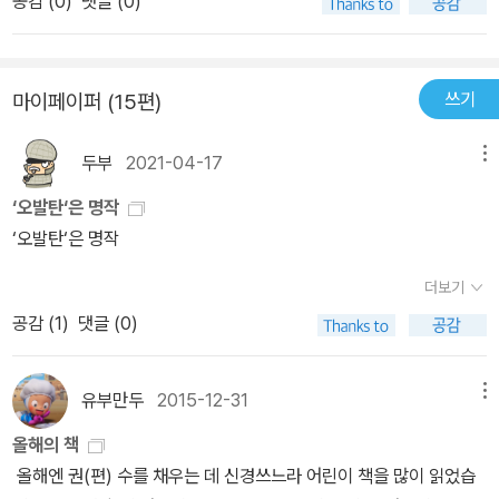
공감 (
0
)
댓글 (0)
없었다. 386쪽. ｀한국전쟁｀은 해방 이전부터 내재되어오던 계급
101―폭력의 근대화』, 140쪽)라고 말할 때 우리는 이 목소리의 생생
갈등의 심화라는 내적 요소와 동서 냉전체제로부터 배태된 이대올로
함에 놀라는 한편, 이와 같은 해설을 다른 어느 자리에서도 만나기 어
기 대리전으로서의 외적 성격을 공히 지니고 있는 만큼우리 문학이
려우리라는 것을 짐작할 수 있다. 또한 스스로를 “소설가 남편”으로
쓰기
마이페이퍼 (15편)
갇혀 있던 지점과 갇힌 채로 지내던 시기에 대하여 다시 한 번 생각해
지칭하며 객관적 서술을 시도하지만 속절없는 회한을 차마 숨길 수
볼 수 있었던 평가들.
없는 다음과 같은 장면에서는 마음이 젖어들지 않을 도리가 없다. “그
두부
2021-04-17
메뉴
이가 소설가 남편과 함께 전라도에 내려갔을 때는 1976년 서른두 살
이었고 서울로 돌아온 것이 2004년 예순 살이었으니 광주에서 그이
‘오발탄‘은 명작
는 한평생을 보낸 셈이다. 어떻게 보면 내가 해야 할 일을 떠맡은 셈이
‘오발탄‘은 명작
었고, 내가 길을 떠나 새로운 것들과 대면하고 세계를 겪어가는 동안
더보기
그이는 ‘빈터’에 남아서 사라진 것들을 기억하고 남겨진 이웃들의 상
공감 (
1
)
댓글 (0)
처를 어루만지는 뒷마무리까지 해냈다. 이것이 내가 문학과 인생에서
놓친 부분이며 그이가 채워놓은 부분이다.”(『07 황석영의 한국 명단
편 101―변혁과 미완의 출발』, 95쪽) 선배와 동료 작가들에 대한 증
유부만두
2015-12-31
메뉴
언 이후 작가는 ‘현대식 교량’의 한쪽 끝에서 현대의 젊은 작가들의 작
올해의 책
품을 집중적으로 다룬다. 식민지 시대부터 2000년대까지를 담아낸
올해엔 권(편) 수를 채우는 데 신경쓰느라 어린이 책을 많이 읽었습
전10권 가운데 세 권(8~10권)이 1990년대 이후의 소설들을 담고