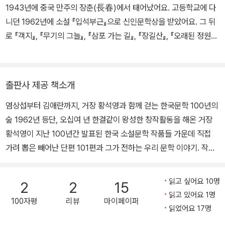
1943년에 중국 만주의 장춘(長春)에서 태어났어요. 고등학교에 다
니던 1962년에 소설 『입석부근』으로 신인문학상을 받았어요. 그 뒤
로 『객지』, 『무기의 그늘』, 『삼포 가는 길』, 『장길산』, 『오래된 정원』,
『손님』 등 문학사에 획을 긋는 작품을 발표하며 우리나라를 대표하는
작가로 자리매김했어요. 어른을 위한 동화 『모랫말 아이들』, 자전적
성장소설 『개밥바라기별』 등은 세대를 뛰어넘어 많은 독자들의 사랑
출판사 제공 책소개
을 받았어요. 2003년에는 중국 고전 『삼국지』를 특유의 유려하고 장
염상섭부터 김애란까지, 거장 황석영과 함께 걷는 한국문학 100년의
쾌한 글솜씨로 충실히 번역한 『황석영의 삼국지』를 펴냈어요.
숲 1962년 등단, 오십여 년 한결같이 왕성한 창작활동을 해온 거장
황석영이 지난 100년간 발표된 한국 소설문학 작품들 가운데 직접
가려 뽑은 빼어난 단편 101편과 그가 전하는 우리 문학 이야기. 작가
황석영이 온몸으로 겪어낸 시간들을 통과하면서 과거의 작품들은 그
만의 시선으로 새롭게 부활했고, 오늘의 작품들은 그 깊이가 달라졌
읽고 싶어요 10명
2
2
15
다. 긴 시간 현역작가로 활동해온 그이기에, 그리고 당대와 언제나 함
읽고 있어요 1명
100자평
리뷰
마이페이퍼
께 호흡해온 그이기에 가능한 ‘황석영의 한국문학 읽기’! 특유의 입담
읽었어요 17명
과 깊이 있는 통찰, 과거와 오늘의 작품을 새로 읽는 데 있어 반성을