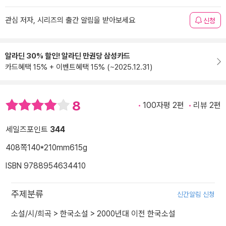
관심 저자, 시리즈의 출간 알림을 받아보세요
신청
알라딘 30% 할인! 알라딘 만권당 삼성카드
카드혜택 15% + 이벤트혜택 15% (~2025.12.31)
8
100자평 2편
리뷰 2편
세일즈포인트
344
408쪽
140*210mm
615g
ISBN 9788954634410
주제분류
신간알림 신청
소설/시/희곡
>
한국소설
>
2000년대 이전 한국소설