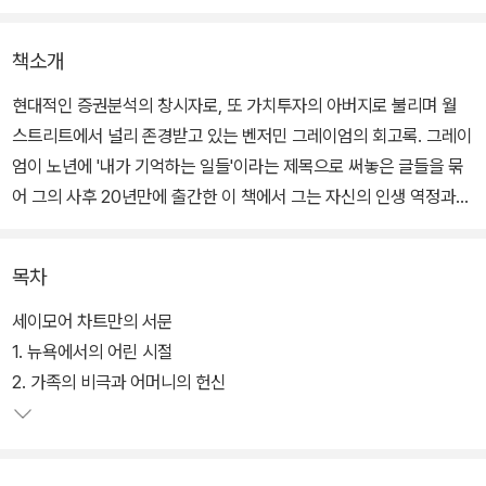
책소개
현대적인 증권분석의 창시자로, 또 가치투자의 아버지로 불리며 월
스트리트에서 널리 존경받고 있는 벤저민 그레이엄의 회고록. 그레이
엄이 노년에 '내가 기억하는 일들'이라는 제목으로 써놓은 글들을 묶
어 그의 사후 20년만에 출간한 이 책에서 그는 자신의 인생 역정과
투자 경력에 대해 솔직하게 털어놓았다.
목차
그가 뉴욕에서 보낸 어린시절부터 컬럼비아 대학교를 졸업할 때까지
의 시기, 월 스트리트에 첫 발을 내딛는 시점부터 가치평가 전문가로
세이모어 차트만의 서문
일할 때까지 투자가로서, 또 증권분석의 전문가로서 활동한 시기, 그
1. 뉴욕에서의 어린 시절
리고 극작가로 활동하기도 했던 그의 숨겨진 이력 등을 꼼꼼히 다루
2. 가족의 비극과 어머니의 헌신
고 있다.