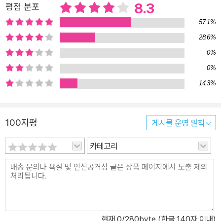
8.3
평점 분포
57.1%
28.6%
0%
0%
14.3%
100자평
게시물 운영 원칙
카테고리
현재
0
/280byte (한글 140자 이내)