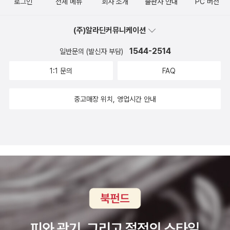
로그인
전체 메뉴
회사 소개
출판사 안내
PC 버전
에 취직합니다. 개인 펀드를 만들어 독립할 때까지 9년 동안 근무한
증권사의 사장 알프레드 뉴버거는 그레이엄을 면접하고서 다음 주부
(주)알라딘커뮤니케이션
터 출근하라며, 돌아서 나가는 그레이엄을 다시 불러 세우고서, 다음
1544-2514
일반문의 (발신자 부담)
과 같은 말을 합니다.- 젊은이, 한가지 말해 두고 싶은 게 있네. 자네
가 투기를 한다면 돈을 모두 잃을 걸세. 그것을 항상 명심하게. 가치투
1:1 문의
FAQ
자의 아버지, 개척자로서의 그레이엄을 볼 수 있는 말씀입니다.- 191
4년에 재무정보들은 보통주 분석 분야에서 대부분 쓰레기 취급을 당
중고매장 위치, 영업시간 안내
했다. 통계숫자들은 무시되기 일쑤였고 기껏해야 피상적으로 연구되
거나 별다른 관심을 끌지 못했다. 가장 중요한 것은 여러 가지 내부 정
보였다. 그 중 일부는 경영 실적이나 신규 주문, 예상 수익 같은 것이
었으나 대부분은 시장 조작자들의 현재 활동이나 계획이었다. 당시
월 스트리트 전문가들에게는 주식시장의 가격 결정은 전혀 다른 요인
들-모두가 사람-에 의해 이루어진다고 여겨지던 상황에서 무미 건조
한 통계숫자를 연구하는 것은 어리석은 일처럼 보였다. 통계숫자가
무시되던 이런 상황도 1차 세계대전으로 인해 기업의 재무구조가 좋
아지면서 내재가치를 따지는 비중이 높아지게 되면서, 그레이엄은 1