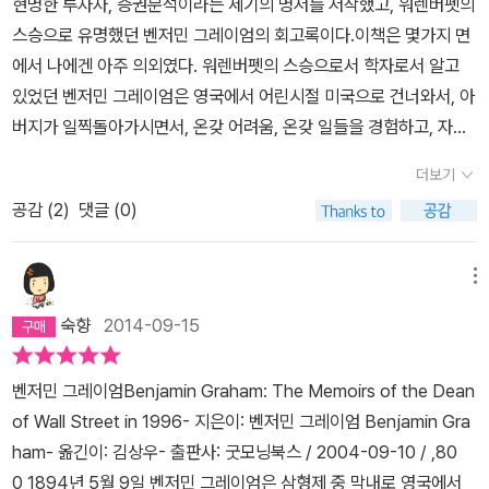
현명한 투자자, 증권분석이라는 세기의 명저를 저작했고, 워렌버펫의
스승으로 유명했던 벤저민 그레이엄의 회고록이다.이책은 몇가지 면
에서 나에겐 아주 의외였다. 워렌버펫의 스승으로서 학자로서 알고
있었던 벤저민 그레이엄은 영국에서 어린시절 미국으로 건너와서, 아
버지가 일찍돌아가시면서, 온갖 어려움, 온갖 일들을 경험하고, 자수
성가한 비즈니스 맨이었다는 점이 의외였다. 또한, 이 책에서 기대했
더보기
던 투자와 비즈니스에 대한 이야기는 별로 깊거나 많이 다루지 않았
공감 (
2
)
댓글 (0)
고, 그의 솔직한 인생에 대한 이야기, 여자와 문학과 연극에 대한 그의
열정이 책 전체에 녹아있다. 벤자민 그레이엄은 브로드웨이에 자신의
작품을 올렸던 극작가 이기도 하다. 월가에서 전설적인 성과를 낸 백
메뉴
만장자이면서, 세기에 걸쳐서 읽혀지고있는 증권분석과 현명한 투자
숙향
2014-09-15
자를 저술한 사람이 엄청나게 문학적 감수성을 가지고 있다는 점에
놀랐다. 일전에 듣기로는 케인즈의 삶도 그러했다고 하는데, 위대했
벤저민 그레이엄Benjamin Graham: The Memoirs of the Dean
던 천재의 삶은 공통점이 있는것 같다.이 책을 읽으면서 느꼈던 것은
of Wall Street in 1996- 지은이: 벤저민 그레이엄 Benjamin Gra
벤자민 그레이엄에 대한 부러움이다. 그의 천재로서의 삶이 부럽다는
ham- 옮긴이: 김상우- 출판사: 굿모닝북스 / 2004-09-10 / ,80
생각이들었다. 너무나 어린나이부터 비즈니스를 알게되어서, 엄청난
0 1894년 5월 9일 벤저민 그레이엄은 삼형제 중 막내로 영국에서