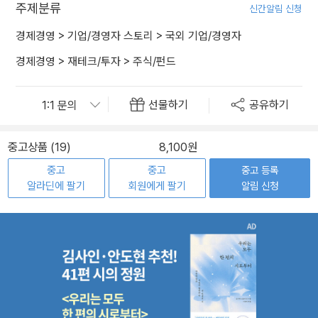
주제분류
신간알림 신청
경제경영
>
기업/경영자 스토리
>
국외 기업/경영자
경제경영
>
재테크/투자
>
주식/펀드
선물하기
공유하기
중고상품 (19)
8,100원
중고
중고
중고 등록
알라딘에 팔기
회원에게 팔기
알림 신청