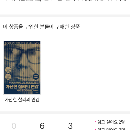
학을 확립하는 계기가 되었으며, 이러한 원칙은 《증권분석》과 《현명
서를 번역했다.
한 투자자》에 집대성되었다. 말년에는 컬럼비아 대학교에서 ‘증권분
석’을 가르치며 ‘오마하의 현인’ 워런 버핏, 월터 슐로스 등 수많은 제
이 상품을 구입한 분들이 구매한 상품
자를 길러냈다. 오늘날 국제 금융･투자 전문가 인증기관 중 높은 인지
도를 보유한 CFA 인스티튜트는 그레이엄과 데이비드 도드를 기리기
위해 ‘그레이엄과 도드 상’을 수여하며 그의 유산을 이어가고 있다.
가난한 찰리의 연감
읽고 싶어요 2명
0
6
3