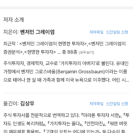
저자 소개
지은이:
벤저민 그레이엄
저자파일
신간알림 신청
최근작 :
<벤저민 그레이엄의 현명한 투자자>
,
<벤저민 그레이엄의
증권분석>
,
<현명한 투자자>
… 총 88종
(모두보기)
주식투자자, 경제학자, 교수로 ‘가치투자의 아버지’로 불린다. 유대인
가정에서 벤저민 그로스바움(Benjamin Grossbaum)이라는 이름
으로 태어나 한 살 때 가족과 함께 미국 뉴욕으로 이주했다. 어린 시절
아버지가 세상을 떠나 집안이 기울었지만, 이를 계기로 학업에 매진
하여 20세에 컬럼비아 대학교를 차석으로 졸업했다. 모교에서 교수
옮긴이:
김상우
저자파일
신간알림 신청
직 제안을 받았으나 거절하고 월스트리트에 진출해 26세에 연봉 60
만 달러를 받는 파트너 자리에 올랐다. 그러나 1929년 대공황의 여파
주식 투자서를 전문적으로 번역하고 있다. 『마라톤 투자자 서한』, 『투
로 주식시장이 폭락해 거의 전 재산을 잃었다. 이 시련은 오히려 그가
자도 인생도 복리처럼』, 『가치투자는 옳다』, 『안전마진』, 『워렌 버핏
안전마진(Margin of Safety) 개념을 비롯한 체계적인 가치투자 철
의 재무제표 활용법』, 『고객의 요트는 어디에 있는가』 등 다수의 투자