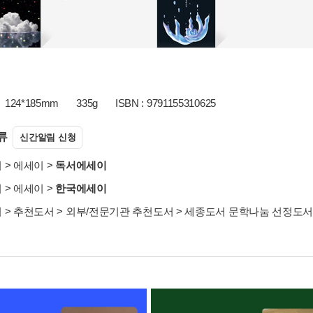
124*185mm
335g
ISBN : 9791155310625
류
신간알림 신청
서
>
에세이
>
독서에세이
서
>
에세이
>
한국에세이
서
>
추천도서
>
외부/전문기관 추천도서
>
세종도서 문학나눔 선정도