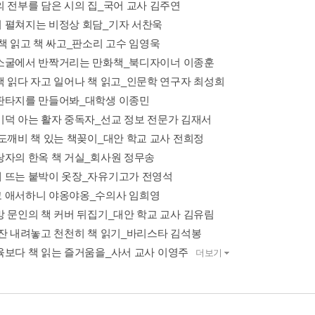
의 전부를 담은 시의 집_국어 교사 김주연
 펼쳐지는 비정상 회담_기자 서찬욱
 책 읽고 책 싸고_판소리 고수 임영욱
소굴에서 반짝거리는 만화책_북디자이너 이종훈
책 읽다 자고 일어나 책 읽고_인문학 연구자 최성희
판타지를 만들어봐_대학생 이종민
미덕 아는 활자 중독자_선교 정보 전문가 김재서
 도깨비 책 있는 책꽂이_대안 학교 교사 전희정
랑자의 한옥 책 거실_회사원 정무송
 뜨는 붙박이 옷장_자유기고가 전영석
 애서하니 야옹야옹_수의사 임희영
망 문인의 책 커버 뒤집기_대안 학교 교사 김유림
 잔 내려놓고 천천히 책 읽기_바리스타 김석봉
육보다 책 읽는 즐거움을_사서 교사 이영주
더보기