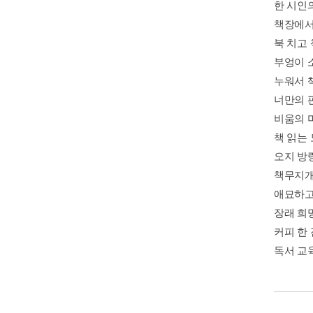
한 시인
책장에서
북 치고
부엉이 
누워서 
너만의 
비움의 
책 읽는
오지 방
책무지개
애묘하고
장래 희
커피 한
독서 교