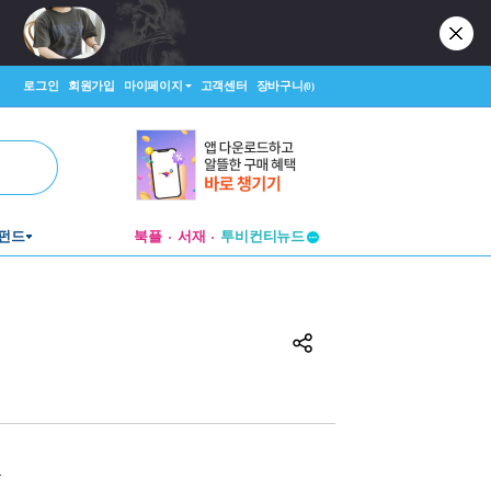
로그인
회원가입
마이페이지
고객센터
장바구니
(0)
펀드
북플
서재
투비컨티뉴드
창작플랫폼
투비컨티뉴드
원