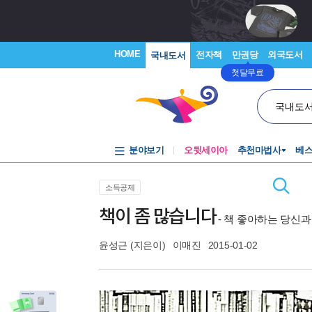
HOME
전자책
만권당
외국도서
국내도서
첫달무료
국내도
분야보기
오뒷세이아
추천마법사
베
소득공제
책이 좀 많습니다
- 책 좋아하는 당신과
윤성근
(지은이)
이매진
2015-01-02