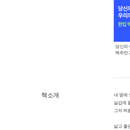
당신의 
맥주잔 2
책소개
내 옆에
살갑게 
그저 허름
넓고 좋