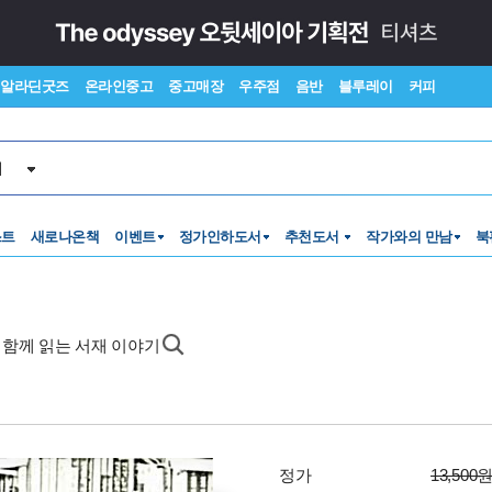
알라딘굿즈
온라인중고
중고매장
우주점
음반
블루레이
커피
서
스트
새로나온책
이벤트
정가인하도서
추천도서
작가와의 만남
북
 함께 읽는 서재 이야기
정가
13,500