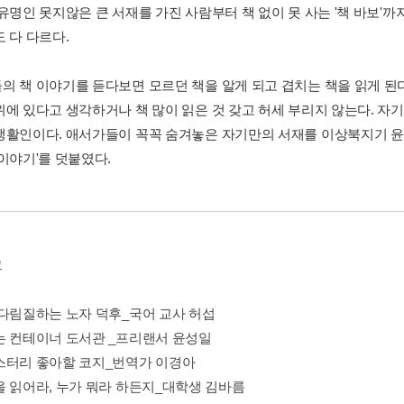
유명인 못지않은 큰 서재를 가진 사람부터 책 없이 못 사는 '책 바보'까지.
 다 다르다.
의 책 이야기를 듣다보면 모르던 책을 알게 되고 겹치는 책을 읽게 된
위에 있다고 생각하거나 책 많이 읽은 것 갖고 허세 부리지 않는다. 자
생활인이다. 애서가들이 꼭꼭 숨겨놓은 자기만의 서재를 이상북지기 윤
 이야기'를 덧붙였다.
그
 다림질하는 노자 덕후_국어 교사 허섭
는 컨테이너 도서관 _프리랜서 윤성일
스터리 좋아할 코지_번역가 이경아
을 읽어라, 누가 뭐라 하든지_대학생 김바름