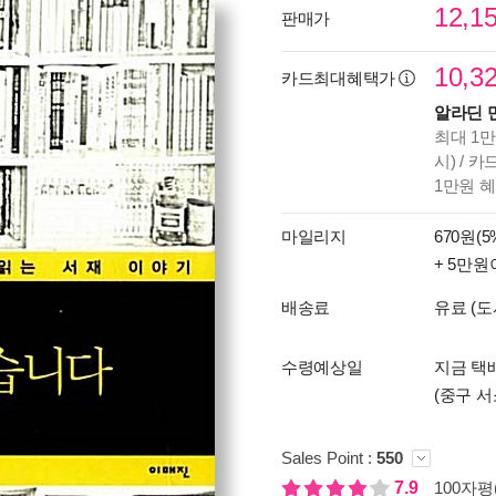
12,1
판매가
10,3
카드최대혜택가
알라딘 
최대 1만
시) / 
1만원 
마일리지
670원(5
+ 5만원
배송료
유료 (도
수령예상일
지금 택배
(중구 서
Sales Point :
550
7.9
100자평(