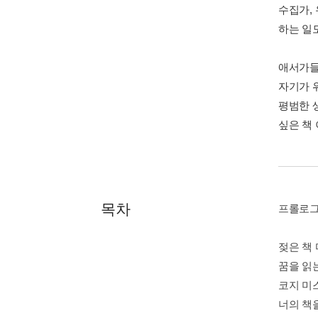
수집가, 
하는 일도
애서가들
자기가 
평범한 
싶은 책
목차
프롤로
젖은 책
꿈을 읽
코지 미
너의 책