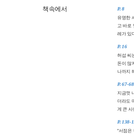
책속에서
P. 8
유명한 
고 바로
레가 있
P. 16
허섭 씨
돈이 많
나까지 해
P. 67-68
지금껏 
더라도 
게 큰 사
P. 138-
“서점은