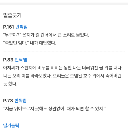
밑줄긋기
P.161
반짝쌤
˝누구야?˝ 윤지가 길 건너에서 큰 소리로 물었다.
˝죽었던 엄마.˝ 내가 대답했다.
P.83
반짝쌤
아저씨가 스펀지에 비누를 비비는 동안 나는 더러워진 물 위를 떠다
니는 오리 떼를 바라보았다. 오리들은 오염된 호수 위에서 죽어버린
듯 했다.
P.73
반짝쌤
˝지금 뛰어오르지 못해도 상관없어. 때가 되면 할 수 있지.˝
딸기홀릭