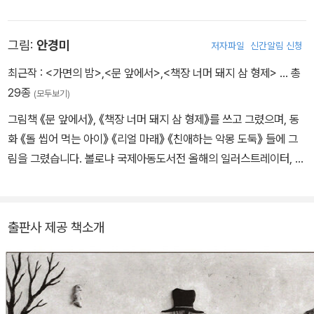
> 시리즈, <생쥐 소소 선생> 시리즈, 그림책 《안개 숲을 지날 때》,
《오늘의 코트》, 《꿈속을 헤맬 때》, 《당근 수프》 등을 썼고, 쓰고 그린
그림:
안경미
저자파일
신간알림 신청
책으로는 《토끼가 되었어》, 《오늘의 개, 새》 등이 있습니다. 제5회 창
원아동문학상, 제54회 한국출판문화상을 받았습니다.
최근작 :
<가면의 밤>
,
<문 앞에서>
,
<책장 너머 돼지 삼 형제>
… 총
29종
(모두보기)
그림책 《문 앞에서》, 《책장 너머 돼지 삼 형제》를 쓰고 그렸으며, 동
화 《돌 씹어 먹는 아이》 《리얼 마래》 《친애하는 악몽 도둑》 들에 그
림을 그렸습니다. 볼로냐 국제아동도서전 올해의 일러스트레이터, 천
보추이 국제 아동문학상을 비롯해 다수의 국제적인 일러스트상을 수
상했습니다. 이 책 《가면의 밤》으로 샤르자 어린이 독서 축제 일러스
트 대상을 수상했습니다.
출판사 제공 책소개