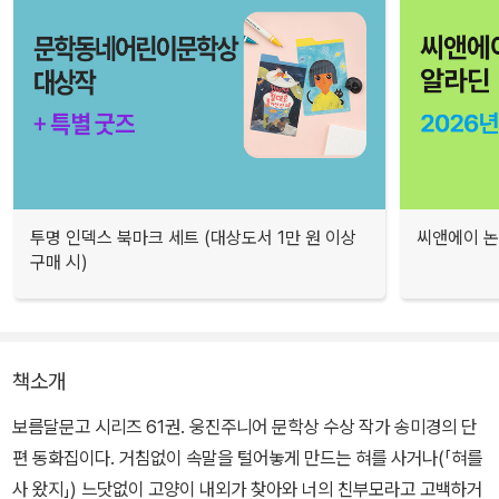
투명 인덱스 북마크 세트 (대상도서 1만 원 이상
씨앤에이 논
구매 시)
책소개
보름달문고 시리즈 61권. 웅진주니어 문학상 수상 작가 송미경의 단
편 동화집이다. 거침없이 속말을 털어놓게 만드는 혀를 사거나(「혀를
사 왔지」) 느닷없이 고양이 내외가 찾아와 너의 친부모라고 고백하거