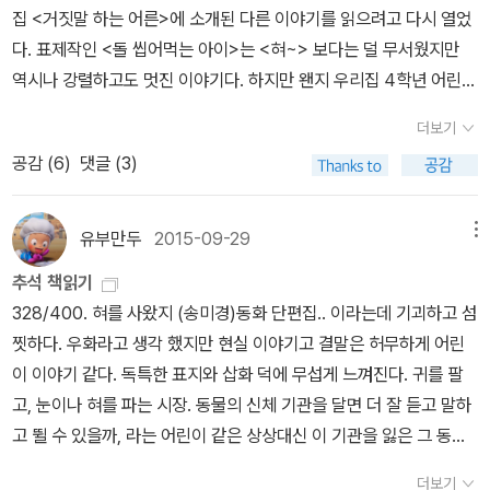
집 <거짓말 하는 어른>에 소개된 다른 이야기를 읽으려고 다시 열었
손녀가 아닌 것을 알면서 키워 준 할머니가 버려진 화초를 돌보 듯 자
라고 해야 하나, 블랙유머가 넘친다고 해야 하나.'나도 네게 할 말이
다. 표제작인 <돌 씹어먹는 아이>는 <혀~> 보다는 덜 무서웠지만
신을 돌보았다는 것을 알게된다.​ 그날 우리는 처음으로 셋이 함께 울
있다. 나는 흙 퍼 먹는 아빠야.'오 마이 갓! 그만 했으면 좋겠다. 근데
역시나 강렬하고도 멋진 이야기다. 하지만 왠지 우리집 4학년 어린이
었다. 한참을 울고 있으니 억울한 마음은 사라졌다. 나는 우리 엄마가
작가는 그만 하질 않는다. 너무해!가족들 몰래 얼린 못을 케첩에 찍어
에게는 조금 어렵지 않을까, 싶기도 한데, <자구는 동그랗고> 와 <나
죽어도 이렇게 슬프지는 않을 거라는 생각에 더 슬퍼졌다. 나는 아줌
먹는 걸 즐겼던 엄마, 지우개를 먹다 최근에는 더한 것을 먹기 시작한
더보기
를 데리러 온 고양이 부부>를 읽고 나서는 역시나, 이 책은 막내가 아
마와 윤지보다 더 오래 울기 위해 눈물을 쥐어짰다. 내가 더 슬프다는
누나... 그들은 울며 서로를 위로하다 뒤엉켜 잠이 들었다. 다음날 아
공감 (
6
)
댓글 (3)
니라 바로 나를 위한 책이라고 결론내렸다. 이야기는 깊고 진하고 멋
걸 아줌마에게 보여 주고 싶었기 때문이다. 하지만 생각처럼 눈물이
침 4단 찬합에 도시락을 싸서 가족은 소풍을 떠났다. 4단 도시락에
지다. 잔인하고 강한데 나를 흔들기도 했다. 단순히 동화라는 틀에서
펑펑 쏟아져 나오지 않았다. 144 눈물은 눈에서 나는 게 아니라 배
들어 있는 메뉴를 이제 더이상 엽기적이라고 말하지 않겠다. 자신의
만 생각하기에는 너무나 큰 폭을 보여주는 이야기인데 등장하는 어린
유부만두
2015-09-29
메뉴
속 깊은 곳에서부터 솟아오른다는 것을 나는 그때 처음 알았다. 눈물
메뉴를 권하거나 강요하지 않으면 모두 맛있는 식사를 할 수 있
이들이 덤덤하고 쿨하게 생활하고 있어서 놀랍다. 이 이야기가 어떤
은 배에서 끓어오르다가 가슴을 뜨겁게 달구고 목구멍에서 눈물을 퍼
다. 『지구는 동그랗고』는 내게 너무 어려웠다. 그들을 실제 인물로 머
추석 책읽기
비밀의 문을 열어버리는 기분이 들어서 막내에게 권하기가 조심스럽
올렸다. 한동안 차가운 철 대문을 붙잡고 울고 나니 몸이 나비처럼 가
리 속에 그려보니 왜 이렇게 가슴이 아픈지 모르겠다. 아마도 그건 작
328/400. 혀를 사왔지 (송미경)동화 단편집.. 이라는데 기괴하고 섬
다. 그냥 나 혼자 가끔씩 몰래 읽어야겠다. 멋져서 나 혼자만 알아 두
볍게 느껴졌다. 164 일곱 편의 단편 모두 훌륭하지만 나는 이 두편이
가가 바라는 바는 아닐 것이다. 나도 세상을 다 산 것은 아니어서 때로
찟하다. 우화라고 생각 했지만 현실 이야기고 결말은 허무하게 어린
고싶다. 송.미.경. 선생님.
오래 여운으로 남았다. 아이들이 읽기에는 너무 어두운 주제가 아닌
는 이해가 안되거나 별로 이해하고 싶지가 않은 상황이 있다.『아빠의
이 이야기 같다. 독특한 표지와 삽화 덕에 무섭게 느껴진다. 귀를 팔
가 생각하다가 아이들에게 행복한 감정만을 가르치는 것이 좋은 건
집으로』를 읽을 때는 엄마의 심정으로 읽을 수밖에 없었는데, 그래서
고, 눈이나 혀를 파는 시장. 동물의 신체 기관을 달면 더 잘 듣고 말하
아니다라는 결론을 낸다. 아이들과 이야기하다보면 풍족한 물질 뒤에
젤 가슴아픈 작품이었다. 걱정스러웠다. 앞으로 잘 살겠지?『아무 말
고 뛸 수 있을까, 라는 어린이 같은 상상대신 이 기관을 잃은 그 동물
숨은 슬픔을 본다. 부모님이 사랑이라 부르는 지나친 관심과 통제 때
도 안했어?』에서 나는 작품의 전체 내용보다도 아무도 못 듣는데 병
들은 어떤 모습이 되었을지가 떠올랐다. 어른이라서 덜 순순한 독서
문에 아이들은 마음이 아프다. 엄마와 아빠는 몰래 못을 씹어 먹으면
더보기
우만 듣는 그 '바보' 라는 소리에 꽂혔다. 수민이는 아무 말을 안했을