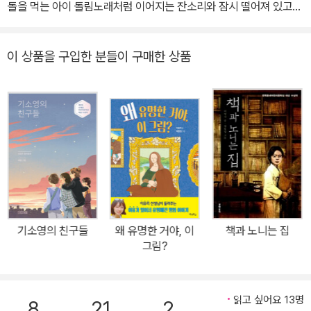
돌을 먹는 아이 돌림노래처럼 이어지는 잔소리와 잠시 떨어져 있고
싶은 아이…… 이런 아이들에게 권하는 일곱 편의 동화. 가장 빛나는
한 조각을 보여 줄게 거대한 수수께끼 같은 세상에서 저마다 답을 발
이 상품을 구입한 분들이 구매한 상품
견하려는 아이들에게 쥐여 주는 퍼즐 한 조각 웅진주니어문학상을 받
으며 등단한 뒤 한국출판문화상을 수상한 송미경의 저력은 독특함이
다. 누구라도 현재 가장 실험적이고 독자적인 영역을 확보한 동화작
가로 송미경을 꼽는 데 주저하지 않을 것이다. 어린이문학에 없는 미
답의 영역을 찾아 새로운 지형을 그려 놓은 그는 오직 아이들에게만
포섭된 이야기들로 어른 독자들까지 매혹시켰다. 이 책엔 거침없이
속말을 털어놓게 만드는 혀를 사거나(「혀를 사 왔지」) 느닷없이 고양
이 내외가 찾아와 너의 친부모라고 고백하거나(「나를 데리러 온 고양
이 부부」) 돌과 못에 양념을 친 도시락을 싸들고 소풍을 떠난 한 가족
기소영의 친구들
왜 유명한 거야, 이
책과 노니는 집
의 비밀이거나(「돌 씹어 먹는 아이」), 더욱 번득이고 기묘하며 완숙해
그림?
진 이야기들로 꽉 채워져 있다. 현실과 비현실은 능청스럽게 중첩되
어 있고, 무책임한 낙관 대신 삶을 추동하는 씨앗 같은 희망이 있으며,
기묘한 경험임에도 공감할 수밖에 없는 보편의 진실이 있다. 그리고
읽고 싶어요 13명
8
21
2