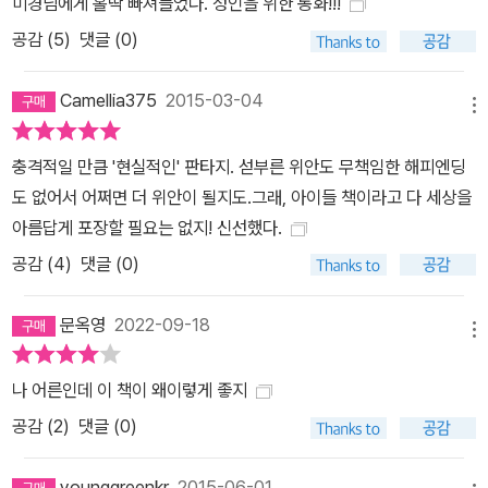
미경님에게 홀딱 빠져들었다. 성인을 위한 동화!!!
지 않을까 하는 생각으로 단숨에 이 글을 써내려갔다. 자유로운 고양
공감 (
5
)
댓글 (0)
이들의 몸놀림처럼 아이들이 저마다의 본성대로 살아가길 응원하는
이 동화는 사랑스러운 캐릭터와 천연덕스러운 위트로 시종일관 웃음
Camellia375
2015-03-04
을 자아내며 정말 재미난 이야기란 무엇인가를 유감없이 보여주고 있
메뉴
다. 내 가장 어린 시절의 기억은 친구 천우와 이불 위에서 뒹굴던 장면
이다. 천우는 거기 남고 나는 떠났다._「아빠의 집으로」 앵벌이소굴과
충격적일 만큼 '현실적인' 판타지. 섣부른 위안도 무책임한 해피엔딩
고아원에서 지내던 아이가 진짜 엄마 아빠를 만나 집으로 오게 된 첫
도 없어서 어쩌면 더 위안이 될지도.그래, 아이들 책이라고 다 세상을
날 풍경을 그렸다. 오랫동안 익숙하게 살던 곳을 떠나 낯선 곳에서 어
아름답게 포장할 필요는 없지! 신선했다.
쩔 줄 몰라 하는 아이의 당혹감을 작가는 지긋하게 다져 나간다. 희고
공감 (
4
)
댓글 (0)
매끄러운 비누보다 때 끼고 갈라진 비누가, 새 속옷보다 고무줄이 헐
거운 속옷이 편한 영균이는, 환하고 밝은 아빠의 집 대신 눅눅하고 편
문옥영
2022-09-18
메뉴
안했던 고아원 침대, 친구 천우와 동전 따먹기를 하며 놀던 이불 속에
몸을 밀어 넣고 싶어진다. 작가는 오늘의 나가 되기까지 차곡차곡 쌓
나 어른인데 이 책이 왜이렇게 좋지
아온 나를 부정할 수는 없으며 한 세계에 있다가 다른 세계로 넘어가
공감 (
2
)
댓글 (0)
는 일이 얼마나 버거운 것인지, 영균이의 몸짓을 통해 보여 주고 있다.
힘든 고비를 넘는 아이들을 영균이의 낡은 이불이 되어 덮어 주는 그
younggreenkr
2015-06-01