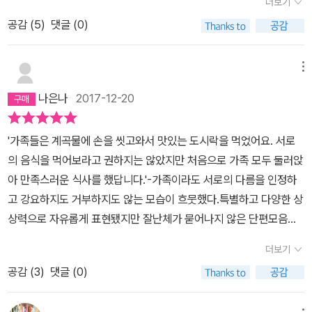
더보기
죽었다고 생각하며 살라던 가수 엄마와 달리 윤지네 엄마는 정말로
가의 강연에 참석할 기회가 있었다. 본인의 경험담을 살린 재미있는
어봤지만 그 혀는 아닐 게 아닌가? 정육점은 아닐테고 어디서 혀를
공감 (
5
)
댓글 (0)
죽어 버렸다. 호랑이도 코끼리도 다시 펼치면 네모난 종이 한 장이라
강연이었다. 그 중에서도 기억에 남았던 것은 송미경이 동화 쓰는 것
판다는 거지? '시장에 갔어.' 라는 간결한 문장으로 시작된다. '일 년에
던 말처럼 윤지네 엄마는 펼쳐진 종이가 되어 버린 것이다. 종이나비
을 포기하려고 했던 시기의 얘기였다. 그녀는 등단을 하고 난 이후에
한 번 삼일간 열리는 '무엇이든 시장'에 말이야.' 화자인 시원이는 이
를 천 마리 접으면 소원이 이뤄진다던 윤지의 말을 기억하며 미솔인
몇 년 동안 자신의 글 세계에 대해서 고민했다고 한다. 그러면서 만족
메뉴
시장을 둘러보다 결국 건방진 당나귀가 파는 '혀'를 사 온다. '왜 하필
나비를 하나씩 접어나간다. 그러나 그것은 윤지 엄마의 소지품과 함
할 만한 동화를 쓰지도 못한 시간을 보내며 동화를 포기해야 겠다고
혀를 사 왔냐고? 난 혀가 없거든.'이 어린 아이는 굳이 말할 필요가 없
나은나
2017-12-20
께 재가 되어 하늘로 날아오르고 그렇게 두 아인 겨울을 지난다. 다시
생각했다. 몸이 아파서 병원에 입원해 있었던 송미경은 한달 동안 자
거나 말하고 싶지 않은 세상을 살고 있는 것이다. 그러나 모처럼 말하
봄, 뜻밖에도 몇 년 만에 미솔이 앞에 가수 엄마가 나타난다. 가수 엄
신만을 위한 동화를 쓰고자 한다. 마지막으로 자신에게 상을 준다는
고 싶은 날도 있는 것이리라. 드디어 혀가 장착되었다. 속사포처럼 날
'가족들은 계곡물에 손을 씻고와서 맛있는 도시락을 먹었어요. 서로
마가 들려주는 이야기는 참으로 놀라운 것이었다. 작가는 연약한 사
의미로. 거의 하루에 한 편 가까이 쓰면서 고통스럽고 힘들기도 했지
리는 독설들은 상대를 아연실색하게 만든다. 양심 없는 동네 빵집 아
의 음식을 먹어보라고 권하지는 않았지만 처음으로 가족 모두 둘러앉
람들끼리의 소통에 대해 그리고 싶었다고 한다. 건강한 교감이 쌓이
만 어쨌든 가까스로 자신만을 위한 20편의 동화를 적어낼 수 있었다.
저씨, 늘 시비 걸고 괴롭히던 친구들, 어린 아들의 공부에 모든 것을
아 만족스러운 식사를 했답니다.'-가족이라도 서로의 다름을 인정하
면서 나와 세상에 대한 이미지가 단단해지고 함께 살아가면서 서로의
그리고 때마침 작품을 원한다는 전화를 받고 작성한 원고를 정리해서
맞춰 놓은 엄마에게까지. 그리고 다음 날, 아이는 시장에 다시 간다.
고 강요하지도 거부하지도 않는 모습이 흐뭇했다.특별하고 다양한 상
작고 큰 슬픔을 어루만지고 섣부른 낙관과 비관에 빠지지 않고 삶을
보낸다. 그 동화집들로 인해서 송미경은 드디어 평단에 이름을 알릴
'나는 그곳에 돗자리를 펴고 내 책가방, 가방속 책들, 신발주머니와 실
상력으로 자유롭게 표현됐지만 잘난체가 묻어나지 않은 단편모음들
건강하게 바라보는 것. 아마 이것이 송미경 작가가 아이들에게 들려
수 있었다. 조금씩이지만 말이다. 어쨌든 송미경은 그렇게 동화 창작
내화를 펼쳐놓았어. 마지막으로 나는 내 혀를 꺼내어 가장 앞줄에 놓
이다. 한 번 더 보고 싶어 구매했다. 그리고 아이에게 읽어주고 아이와
주고 싶은 가장 진실된 속살일 것이다. 생동감 있고 환상적으로 구현
의 세계로 본격적으로 들어선다. 무엇이든 끝까지 매달리고 난 후에
더보기
았지.'하루의 속시원한 독설이 이 아이에게 가져다 준 것은 무엇이었
생각을 나누어 보고 싶다.
해 낸 또 하나의 이야기 다양한 기법의 그림을 감상할 수 있는 작은 갤
야 달콤한 보상을 받을 수 있다는 진리를 다시금 깨닫게 되었다. 지금
을까? 아이는 왜 하루만의 독설에 만족하고 혀를 도로 팔았을까? 글
공감 (
3
)
댓글 (0)
러리 동화책의 일러스트를 처음 선보이는 안경미 화가는, 일곱 편의
까지 너무나 쉽게 포기해 버리는 내 자신이지 않았을까 반성해 보았
쎄, 난 잘 모르겠다. 속 시원한 말이 단지 속 시원하지만은 않은 사람
이야기를 다양한 기법을 이용해 시각적으로 구현했다. 드라이포인트,
다. 30 중반이라는 늦은(?) 나이에 유학을 결심한 사람도 있듯이, 무
도 있는 법... 그런 사람들은 그냥 갈구지만 않아도 착하게 살 수 있는