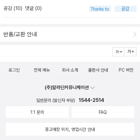
를 한 건지도 모른다.329/400. 여울물 소리 (황석영)3년 전 사재기
서 돌을 씹는 아이를 통제하려 한다. 혀를 산 아이는 골고루 먹으라고
수도 있지만 병우의 감각은 분명히 그 소리를 들었던 거다. 그럴 수도
공감 (
10
)
댓글 (0)
논란으로 작가가 절판 시켰던 소설인데 출판사를 옮겨 개정판으로 나
강요하는 엄마에게 엄마는 어렸을 때 골고루 먹었는지 묻는다. 엄마
있겠구나... 억지를 쓴다고 다그치기만 할 게 아니라 얘기를 들어줘야
왔다. 여울물 소리, 세월과 역사가 흐르는 소리를 담았고 그 배경은 조
는 그렇다고 대답하고 그런데 왜 훌륭한 사람이 못 되고 평범한 사람
하겠구나. 얼마 전 읽은 교육서적에서 '인간은 소속감과 자존감을 느
선말기 갑오개혁, 동학혁명, 임오군란과 을미사변의 시대다. 엄청난
이 되었느냐는 질문에 말이 막히고 만다. 우리 아이들도 엄마에게 수
낄 때 자신이 안전하다고 느끼는데 이것이 충족이 안되면 생존을 위
반품/교환 안내
사건들이 줄지어 일어나며 천지가 요동치는 것을 이야기꾼과 소리꾼
도 없이 묻고 싶은 말이 아닐까? 어쩌면 진짜 부모가 길고양이인 편
한 행동(소위 어긋난 행동)을 하게 된다.'라는 대목을 메모해 두었던
의 입을 통해 풀어놓았다. 하지만, 전해 듣고 읽는 이야기는 (소설 속
이 나을거라고 생각하거나 더러운 침대에서 뒹굴어도 마음 편한 쪽을
게 갑자기 생각났다. 이런.... 동화를 읽고 교육서적과 줄 긋는 이런 분
에서도 여러 겹으로 건너 건너 오는데) 생기를 잃고 빛도 바랬다. 여
택하고 싶을지도 모른다. 그래도 부모는 아이를 사랑해서 그런다는
석질은 적절치 못한데.... 하여간에 내 곁에 병우가 나타나면 일단 눈
울물이 큰 강물이 되어 격하게 흘러갔겠지만 저 멀리 산골에 묻혀 있
걸 아이는 커서 알게 될 것이다. 나도 그러했으니까
쌀을 찌푸리지 말자고 다짐을 해 둔다.『종이 집에 종이 엄마가』는 사
로그인
전체 메뉴
회사 소개
출판사 안내
PC 버전
어서 잘 들리지 않는다. 주인공 연옥이는 신통이를 기다리고 기다리
실 엄청난 이야기다. 어린 미솔이가 겪은 일의 10분의 1도 나는 이나
다 못 만나고 (스포일러!) 연옥이의 그 절절한 심정을 느끼기가 쉽지
이 될 때까지 겪지 못했다. 이 이야기는 쿨하면서도 따스하다. 미솔이
(주)알라딘커뮤니케이션
않았다. 그나마 생생한 것은 이신이 경험한 과거시험장 묘사로 (역시
가 그 나이에 겪기에 너무 엄청난 일을, 그래도 따뜻하게 겪어서 참 다
고3 엄마는 어쩔 수가 없음) 그 역시 한 입 두 입 건너 들려주는 것이
1544-2514
일반문의 (발신자 부담)
행이다. 쓰다 보니 일곱 편에 대한 감상을 다 말해 버렸다. 작가의 의
라 그 소란스러움이 덜하다. 가만 생각해보니 이 이야기가 그려내는
도와 다르거나 다른 이들의 느낌과 다를 수 있다고 생각한다. 그게 당
1:1 문의
FAQ
망국의 밑그림이 익숙하다. 지도층들의 부정부패와 백성들의 어려움
연한 것이기도 하고. 이야기 주머니를 가진 작가가 부럽기도 하고 고
과 가슴에 맺힌 억울함. 올해 2015년은 을미년이
중고매장 위치, 영업시간 안내
맙기도 하다. 위기철 님은 <이야기가 노는 법>이라는 책에서 동화작
다
가는 억지로 되려고 해서 되는 게 아니고 그저 작가로 살게 되는 것이