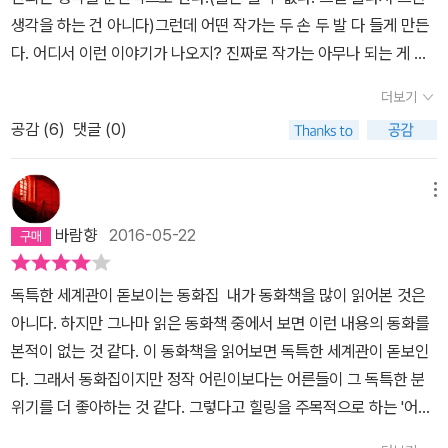
붙은 아이 병우. 있는 자신을 인정해 주지 않는 엄마와 친구 수민이 옆
생각을 하는 건 아니다)그런데 어떤 작가는 두 손 두 발 다 들게 만든
에만 서면 보잘것없이 느껴지는 자신 때문에 병우는 움츠러든다. 더
다. 어디서 이런 이야기가 나오지? 진짜로 작가는 아무나 되는 게 아
구나 수민이는 툭하면 병우를 ‘바보’라고 놀리고 사람들은 아무도 수
니구나. 우리가 할 일은 그저 재밌게 읽는 거로구나.....송미경 작가는
민이가 그랬다고 믿지 않는다. 함께 있었으면서도 듣지 못했다고 잡
더보기
내게 그런 작가들 중 한 명이다. 복수의 여신에서 그 맛깔스러운 문장
아떼는 친구들과 어른들. 병우는 답답하기만 하다. 그것은 정말 수민
공감 (
6
)
댓글 (0)
과 상큼한 내용에 끌렸고 광인수술보고서에서 그의 실험정신과 주제
이의 목소리가 아닌 환청은 아니었을까. 병우가 겪는 기이한 경험은,
의식에 뒤통수를 얻어맞았다. 이번 작품을 읽으며 드는 느낌은 이제
한 존재를 바로 서게 하는 힘에 대한 물음이다. 하나의 존재가 하나의
참신한 상상력을 넘어 기묘한 4차원의 세계를 보는 느낌이다. 이 작
메뉴
존재를 온전히 만들고 세울 수 있는 것이 아니라, 주변의 많은 존재의
가에게는 어떻게 이런 게 보일까? 어딘가에 숨어 눈에 띄지 않거나
힘이 뒤섞여 한 존재를 이뤄 나간다는 지점을 짚어 내고 있다. “저 아
바람향
2016-05-22
눈에 띌까 두려운 이런 내면들을 어떻게 들여다 보았으며 어떻게 이
줌만 누구야?” “죽었던 우리 엄마.”_「종이 집에 종이 엄마가」 미솔이
해했을까?『돌 씹어 먹는 아이 』라는 엽기적인 느낌의 표제작을 비롯
대신 기타를 안고 다니고 미솔이 대신 오디션을 택한 가수 엄마는 미
독특한 세계관이 돋보이는 동화집 내가 동화책을 많이 읽어본 것은
하여 7편이 실린 단편집이다. 나의 경우에, 단편은 읽고 나면 다른 책
솔이를 할머니 집 앞에 데려다놓으며 말했다. “혼자다 생각하고 강하
아니다. 하지만 그나마 읽은 동화책 중에서 보면 이런 내용의 동화를
들과 내용이 뒤죽박죽 되어 잘 기억이 나지 않는다는 문제가 있다. 내
게 살아가면 돼.” 엄마는 운동회에 오지 않고도 그 말을 했고 목욕탕
본적이 없는 것 같다. 이 동화책을 읽어보면 독특한 세계관이 돋보인
용이 짧은 만큼 여운도 짧다는 뜻이 되겠다. 그런데 이 책의 단편들은
에 데려가서 바나나 우유를 사 주던 즐거운 순간에도 그 말을 했었다.
다. 그래서 동화집이지만 정작 어린이보다는 어른들이 그 독특한 분
워낙 느낌이 독특해서 다른 작품들과 쉽게 섞일 것 같지가 않다. 그림
그래서 미솔이는 좋은 꿈을 꿀 틈이 없었다. 미솔이는 우는 법도 종이
위기를 더 좋아하는 것 같다. 그렇다고 힐링을 주목적으로 하는 '어른
작가 안경미의 독특한 그림도 한 몫을 하는 것 같다.첫 작품 제목은
나비 접는 법도 가수 엄마가 아닌 윤지네 엄마에게서 배웠다. 엄마를
을 위한 동화'라고 할 수는 없다. 얼마 전에 이 책의 저자인 송미경 작
『혀를 사 왔지』다. 혀를 사다니, 소 혓바닥으로 뭘 해먹는단 소리는 들