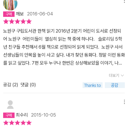
에칭, 콜라그래프, 클레이, 종이입체, 흑백 드로잉 등 각 이야기를 가
메뉴
슨 일을 하든 '늦은 나이'라는 건 없는 것 같다. 예전에 어떤 책에서 8
데.... 착한 사람을 가만 두지 않고 괴롭히는 이 사회는 참 몹쓸 사회
장 효과적으로 표현해 낼 수 있는 방법을 택해, 한 컷 한 컷 공력을 쏟
0이라는 적지 않은 나이에 사하라 사막을 걷는 할머니를 만났다. 자
깨보
2016-06-04
다. 시원이가 혀 아닌 더한 것을 사오려 하기 전에 제발 가만히 놔두길
아부었다. 글과 함께 펼쳐진 대담하고 몽환적인 그림을 보고 있노라
신에게 생일 선물을 준다는 의미로 사막을 횡단하는 할머니가 그렇게
바란다. 많은 걸 요구하는 게 아니다. 그냥 가만히 놔두기만 하라고.
면 작은 갤러리에 들어와 있는 듯한 느낌을 갖게 된다. 텍스트의 탁월
멋져 보이지 않을 수 없었다. 어쨌든 송미경은 미술을 배운 적이 있어
노원구 구립도서관 한책 읽기 2016년 2분기 어린이 도서로 선정되
『나를 데리러 온 고양이 부부』에서는 능청스럽고 어처구니 없는 일이
한 해석력과 강렬한 구성 능력이 앞으로 무한한 상승을 기대되게끔
서 동화를 쓸 때 그림 그리기를 많이 활용한다고 한다. 그림 한 장에는
어 노원구 어린이들이 열심히 읽는 책 중에 하나다. 슬로리딩 5학
일어난다. 고양이 부부가 지은이네 집에 들어와 자기네가 친부모라며
하는 화가다.
글로 쓰는 것보다 더 많은 이야기들이 내포되어 있을 수 있다. 그림을
년 친구들 추천해서 6월 책으로 선정되어 읽게 되었다. 노원구 사서
딸을 데려가겠다고 당당히 요구하는 것이다. 엄마는 지금 혼자서 김
그리 듯 하나의 장면을 눈에 보이 듯 서술할 수 있다면 글을 쓰는 데에
선생님들의 안목을 높이 사고 싶다. 내가 찾던 동화다. 정말 이런 동화
장을 담그고 있는 중이라 입으로만 화를 낼 뿐 적극 대처하지 못하고
많은 도움이 된다고 한다. 이 동화집 중에서 가장 강렬했던 것은 처음
를 읽고 싶었다. 7편 모두 누구나 한번은 상상해보았을 이야기, 나의
있다. 고양이 부부의 모습을 지켜보던 지은이는 정말 내가 저들을 닮
으로 나오는 <혀를 사왔지>라는 작품이었다. 이 책의 주인공인 시원
어린시절이나 어른이 된 지금도 내면의 아이가 상상하는 그런 이야기
은게 아닌가 라는 생각을 하기 시작한다. 쿠키를 먹다 소파에서 잠든
더보기
이는 무엇이든지 파는 시장에 갔다. 이곳에서 물건을 사기 위해서는
들이 아닐까. [혀를 사 왔지] 1년에 한 번 삼 일간 열리는 '무엇이든
모습을 보면서.... 나도 간식을 먹은 후에 소파에 널브러져 잠드는 것
자신이 태어난 해의 동전을 내야 한다. 그 시장에서는 각종 표정에 맞
공감 (
2
)
댓글 (0)
시장'에서는 누군가의 눈썹부터 연골 달린 뼈다귀, 여러 모양의 귀, 꼬
을 좋아하는데... 엄마는 늘 학교 다녀오면 곧바로 숙제와 학습지를 해
는 눈썹이나 귓속말을 듣는 귀나 안에 넣는 순간 무엇이든 사라지는
리 등을 판다.그런데 주인공은 지혜롭게도 상술에 걸리지 않고 자신
야 한다고 하고 낮잠이란 있을 수 없지.... 평온하고 나른한 모습에서
지갑, 다양한 동물 꼬리 등을 팔았다. 시원이는 그곳에서 무슨 말이든
에게 꼭 필요한 혀를 산다. 이 혀야 말로 정말로 놀라운 혀다. 늘 듣기
동질감을 찾은 지은이는 고양이 부부를 따라나선다. 고양이 부모의
메뉴
시원하게 할 수 있는 혀를 사왔다. 신기하게도 그 혀를 입에 넣는 순간
만 하던 아이는 자기를 괴롭히던 아이들을 만나 벌벌 떨며 잘못을 빌
말들.'우린 절대 바쁘지 않아. 가끔 사람한테 쫒기기는 하지만 말이
최수리
2015-10-05
입안에 착 달라 붙었다. 그리고 만나는 사람마다 시원이가 평소에 하
때까지 혀를 마음껏 휘두른다. 집으로 돌아온 아이는 잔소리만 하던
야.''우린 음식을 모아 두지 않아. 그저 좀 덜 먹는 날이 있긴 하지만.
고 싶었던 말을 거침없이 쏟아낼 수 있었다. 최근 우리 사회에서 분노
엄마에게 매우 날카롭고 예리해서 마음을 후벼 파는 말을 하고는 그
대수롭지 않지.' 비교적 성실하게 내 일을 미루지 않고 사회의 상식과