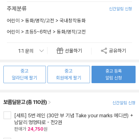
주제분류
신간알림 신청
어린이
>
동화/명작/고전
>
국내창작동화
어린이
>
초등5~6학년
>
동화/명작/고전
선물하기
공유하기
중고
중고
중고 등록
알라딘에 팔기
회원에게 팔기
알림 신청
보름달문고 (총 110권)
신간알림 신청
[세트] 5번 레인 (30만 부 기념 Take your marks 에디션) +
남달리 멍멍타로 - 전2권
판매가
24,750
원