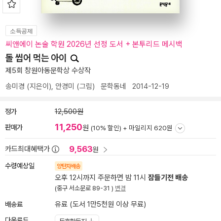
소득공제
씨앤에이 논술 학원 2026년 선정 도서 + 본투리드 메시백
돌 씹어 먹는 아이
제5회 창원아동문학상 수상작
송미경
(지은이),
안경미
(그림)
문학동네
2014-12-19
정가
12,500원
11,250
판매가
원
(10% 할인) +
마일리지 620원
9,563
카드최대혜택가
원
수령예상일
양탄자배송
오후 12시까지 주문하면 밤 11시
잠들기전 배송
(중구 서소문로 89-31 )
변경
배송료
유료 (도서 1만5천원 이상 무료)
다운로드