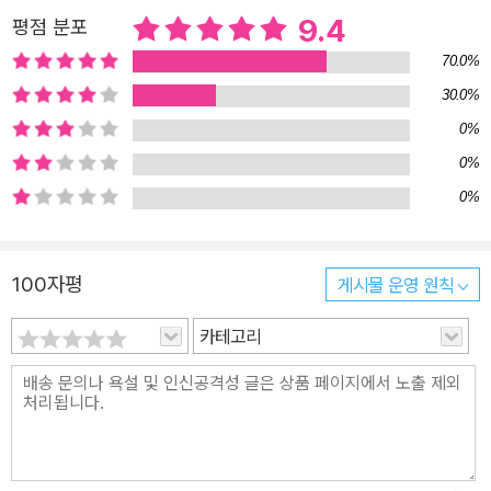
을 날리듯 휙휙 말 펀치를 날린다. 작가는 말하고 싶어도 말하지 못하
9.4
평점 분포
고, 수동적이고 착해야 한다는 억눌림 속에 웅크리고 있는 아이들에
70.0%
게 단 하루 거침없이 말하는 혀를 달아 줌으로써, 또 스스로 혀를 고르
30.0%
는 시원이의 몸짓으로써 통쾌한 해방감을 만끽하게 해준다. 지구는
0%
동그랗고, 누군가를 기다리면 반드시 와. 아빠와 내가 엄마를 기다리
는 법칙._「지구는 동그랗고」 "우리 집 가훈은? 적당주의. 아빠의 뜻을
0%
따라 대충대충 살아야 할 가족은? 나. 누군가를 기다리면? 반드시
0%
와." 아빠와 딸의 문답은 365일 똑같이 반복된다. 지구는 동그랗다는
우주의 법칙처럼 기다리고 고대하면 반드시 이뤄질 것이라고 믿는 부
100자평
게시물 운영 원칙
녀에겐 해질 녘 바위에서 떠나간 엄마를 기다리는 것이 하나의 의례
다. 되바라진 딸, 몽상가 아빠, 억척스러운 할머니가 엮어 가는 삶의
카테고리
무늬를 보고 있으면 아릿하고 따뜻하며 툭 웃음이 비어지기도 한다.
우주에서 지구로, 지구에서 집으로, 집에서 방으로, 방에서 아이의 눈
물샘으로, 눈물샘은 다시 우주로 이어지는 무한한 공간의 확장. 그 공
간이 은유하는 삶 속에서, 소중한 것을 잃어버린 아이의 상처와 소망
을 온 우주가 껴안아 주고 도닥거려 주는 듯한 체험은 위안을 안긴다.