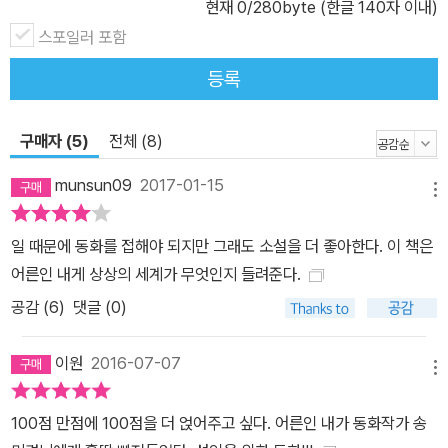
현재
0
/280byte (한글 140자 이내)
아빠가 방에 달아 놓은 자질구레한 구슬들이 모여 별과 우주가 되듯,
자질구레한 하루가 모여 삶의 덩어리를 이룬다는 작가의 통찰이 더없
스포일러 포함
이 빛나는 작품으로, 모든 이의 삶에서 저마다 뿜어져 나오는 별빛으
등록
로 가득 찬 우주에서 독자는 충만한 감동에 휩싸인다. 그리고 우주가
마법을 부린 그 순간 어쩌면 정말 죽은 엄마가 꼭 돌아올 것이라는 희
구매자 (5)
전체 (8)
망을 거짓말처럼 믿게 되는 것이다. 고양이 부부가 우리 집으로 찾아
왔다. 내가 그들의 딸이라며._「나를 데리러 온 고양이 부부」 김장이
munsun09
2017-01-15
메뉴
한창인 날, 고양이 부부가 지은이네 집으로 찾아온다. 고양이 부부는
지은이가 그들의 딸 아비가일이라며, 더 이상 사람의 손에 자라게 내
일 때문에 동화를 접해야 되지만 그래도 소설을 더 좋아한다. 이 책은
버려 둘 수 없으니 데려가겠다고 요구한다. 미지근한 차 한잔과 함께.
어른인 내게 상상의 세계가 무엇인지 들려준다.
‘지금 당장’ ‘시키는 대로’란 잔소리로 다그치는 엄마와 달리 고양이
공감 (
6
)
댓글 (0)
부부는 서두를 것 없이 하고 싶은 대로 하라며 함께 떠나자고 말한다.
길에서 살아가는 게 익숙지 않아도 당장 담장을 뛰어오르지 못해도
이원
2016-07-07
때가 되면 알아지는 거라는 고양이 부부의 말은 아이들뿐만 아니라
메뉴
어른들에게도 묘한 안도감을 준다. 작가는 아이답게 인간답게 살지
100점 만점에 100점을 더 얹어주고 싶다. 어른인 내가 동화작가 송
못하는 아이들에게 인간 부모보다 자유롭고 느긋한 고양이 부모가 낫