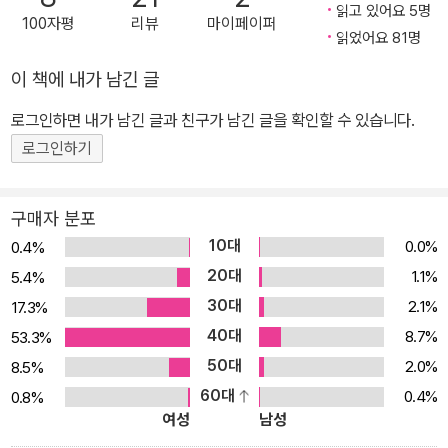
이 모든 것의 시발점과 중심에는 아이들이 있다. 끊임없이 하나의 세
읽고 있어요 5명
100자평
리뷰
마이페이퍼
계를 벗고 또 하나의 세계로 들어서면서 고통스러운 변태를 거듭해,
읽었어요 81명
자신과 자신을 둘러싼 삶을 강화해 나가는 아이들. 작가는 가장 빛나
이 책에 내가 남긴 글
고 치열한 그 순간을 데생해 그것이 얼마나 아름다운 순간인지 드러
로그인하면 내가 남긴 글과 친구가 남긴 글을 확인할 수 있습니다.
내고, 위로하며, 지지한다. 때론 도발적으로 사건을 던지고 때론 섬세
하고 치밀하게 인물의 내면을 좇으며 직조해 낸 이야기의 모자이크에
로그인하기
서 아이들은 자신의 고민과 맞닿아 있는 퍼즐 한 조각을 문득 발견하
게 될 것이다. 지금 뛰어오르지 못해도 상관없어. 때가 되면 할 수 있
구매자 분포
지 뭉근하게 퍼져 나가는 온기, 목이 뻐근해지는 감동, 오래도록 남는
10대
0.0%
0.4%
잔상 귓속말을 듣는 귀, 하고 싶은 말을 맘껏 하는 혀, 무엇이든 사고
20대
1.1%
5.4%
파는 시장이 있다면 무얼 살래?_「혀를 사 왔지」 각종 표정에 맞는 눈
30대
2.1%
17.3%
썹, 귓속말을 듣는 귀, 안에 넣는 순간 무엇이든 사라지는 지갑. '무엇
40대
8.7%
53.3%
이든 시장'엔 없는 것이 없다. 하고 싶은 말을 속에 꽁꽁 싸매두고, 말
50대
2.0%
8.5%
하기도 전에 모든 걸 해 주는 엄마 아빠 때문에 혀가 있어도 없는 아이
60대
0.4%
0.8%
시원이는, '무엇이든 시장'에 들러 건방진 당나귀에게서 혀를 사 온다.
여성
남성
그날 하루, 시원인 그동안 참아왔던 어른들과 친구들의 위선에 주먹