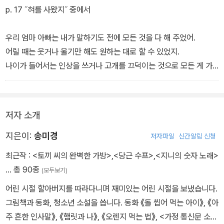
p. 17 ˝혀를 사왔지˝ 중에서
우리 엄마 아빠는 내가 말하기도 전에 모든 것을 다 해 주었어.
어릴 때는 웃거나 울기만 해도 원하는 대로 할 수 있었지.
나이가 들어서는 인상을 쓰거나 고개를 끄덕이는 것으로 모든 게 가
능했고.
글을 일찍 읽고 쓸 줄 알았기 때문에도 혀는 굳이 필요하지 않았지.
또 아빠처럼 잔소리할 때나 쓸 거라면 차라리 내겐 혀가 없는 게 낫다
저자 소개
고 생각했어.
지은이:
송미경
저자파일
신간알림 신청
최근작 :
<토끼 씨의 완벽한 가방>
,
<당근 수프>
,
<지니의 숫자 노래>
… 총 90종
(모두보기)
어린 시절 할아버지를 따라다니며 재미있는 어린 시절을 보냈습니다.
그림책과 동화, 청소년 소설을 씁니다. 동화 《돌 씹어 먹는 아이》, 《아
주 흔한 인사말》, 《햄릿과 나》, 《오렌지 먹는 법》, <가정 통신문 소동