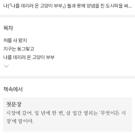
나(「나를 데리러 온 고양이 부부」) 돌과 못에 양념을 친 도시락을 싸
들고 소풍을 떠난 한 가족의 비밀이거나(「돌 씹어 먹는 아이」), 더욱
번득이고 기묘하며 완숙해진 이야기들로 꽉 채워져 있다.
목차
현실과 비현실은 능청스럽게 중첩되어 있고, 무책임한 낙관 대신 삶
혀를 사 왔지
을 추동하는 씨앗 같은 희망이 있으며, 기묘한 경험임에도 공감할 수
지구는 동그랗고
밖에 없는 보편의 진실이 있다. 그리고 이 모든 것의 시발점과 중심에
나를 데리러 온 고양이 부부
는 아이들이 있다. 끊임없이 하나의 세계를 벗고 또 하나의 세계로 들
어서면서 고통스러운 변태를 거듭해, 자신과 자신을 둘러싼 삶을 강
화해 나가는 아이들.
책속에서
작가는 가장 빛나고 치열한 그 순간을 데생해 그것이 얼마나 아름다
첫문장
운 순간인지 드러내고, 위로하며, 지지한다. 때론 도발적으로 사건을
시장에 갔어. 일 년에 한 번, 삼 일간 열리는 '무엇이든 시
던지고 때론 섬세하고 치밀하게 인물의 내면을 좇으며 직조해 낸 이
장'에 말이야.
야기의 모자이크에서 아이들은 자신의 고민과 맞닿아 있는 퍼즐 한
조각을 문득 발견하게 될 것이다.