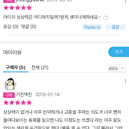
래서 춥지 않게, 외롭지 않게 해 주는 이야기이다. 무엇을 먹으면 어
메뉴
때. 무럭무럭 자라서 신나게 뛰어다니렴._「돌 씹어 먹는 아이」 달콤한
아이의 상상력은 어디까지일까?문득 생각나게하네요~
과자보다 하얀 조약돌에 군침이 꿀꺽 넘어가는 아이 연수. 온 동네 돌
공감 (
0
)
댓글 (0)
이란 돌은 남몰래 씹어 먹다 더 이상 먹을 돌이 남아 있지 않자 맛좋은
돌을 찾아 길을 나선다. 그 길 끝엔 놀랍게도 자신과 비슷한 아이들이
있다. 여행을 마치고 돌아온 날 연수는 용기를 내어 가족들에게 제 비
밀을 털어놓고 그것은 의도치 않게 아빠 엄마 누나가 차례차례 자신
쓰기
마이리뷰
의 비밀을 털어놓는 고백의 자리로 이어진다. 「돌 씹어 먹는 아이」는
누구나 가지고 있는 그림자, 그러나 누구에게도 들키고 싶지 않은 그
구매자 (5)
전체 (21)
림자에 관한 이야기이다. 자기 상처에만 몰두해 다른 이의 상처를 보
지 못하고, 제 상처를 숨기느라 삶을 건강하게 돌보지 못하는 이들에
메뉴
게 건네는 유쾌한 응원이다. 발랄한 이야기 안에 장치한 여러 겹의 의
기진맥진
2015-01-14
미를 음미하다 보면, 돌들이 다 비슷해 보여도 저마다 다른 맛과 향기
를 가지고 있다는 걸 읽어 본 이들은 아마 알게 될 것이다. “들었죠?
상상력이 없거나 아주 빈약하거나 교훈을 주려는 의도가 너무 뻔히
수민이가 저보고 바보라고 하는 거?” “난 아무 말도 안 했어.”_「아무
들여다보이는 동화를 읽으면 나도 이정도는 쓰겠다 라는 아주 말도
말도 안 했어?」 안 그럴게요, 잘못했어요, 죄송해요, 라는 말이 입에
안되는 생각을 순간적으로 한다.(물론 쓸 수 없다. 그걸 몰라서 그런