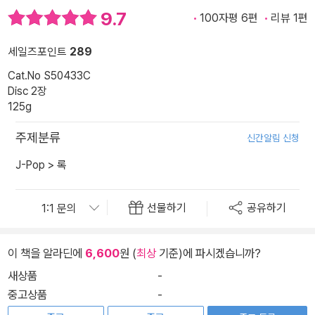
9.7
100자평 6편
리뷰 1편
세일즈포인트
289
Cat.No S50433C
Disc 2장
125g
주제분류
신간알림 신청
J-Pop
>
록
선물하기
공유하기
이 책을 알라딘에
6,600
원 (
최상
기준)에 파시겠습니까?
새상품
-
중고상품
-