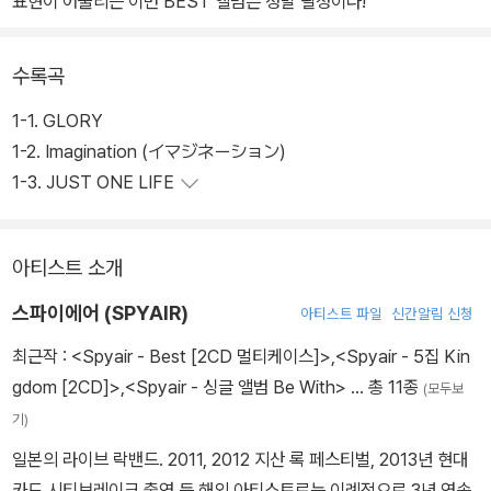
표현이 어울리는 이번 BEST 앨범은 정말 필청이다!
수록곡
1-1. GLORY
1-2. Imagination (イマジネーション)
1-3. JUST ONE LIFE
아티스트 소개
스파이에어 (SPYAIR)
아티스트 파일
신간알림 신청
최근작 :
<Spyair - Best [2CD 멀티케이스]>
,
<Spyair - 5집 Kin
gdom [2CD]>
,
<Spyair - 싱글 앨범 Be With>
… 총 11종
(모두보
기)
일본의 라이브 락밴드. 2011, 2012 지산 록 페스티벌, 2013년 현대
카드 시티브레이크 출연 등 해외 아티스트로는 이례적으로 3년 연속