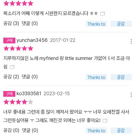
목소리가 어째 이렇게 시원한지 모르겠습니다 ㅎㅎ
공감 (
3
)
댓글 (0)
yunchan3456
2017-01-22
메뉴
지루하지않은 노래 myfriend 랑 little summer 가없어ㅓ서 조금 아
쉽
공감 (
2
)
댓글 (0)
ko3393581
2023-02-15
메뉴
너무 좋네욤 그런데 좀 많이 깨져서 왔어요 ㅜㅜ 너무 오래전껄 사서
그런듯싶어용 ㅜ 그래도 깨진것 외에는 너무 좋아요!
공감 (
0
)
댓글 (0)