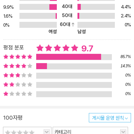
40대
4.4%
9.9%
50대
2.4%
1.6%
60대
0%
0%
여성
남성
9.7
평점 분포
85.7%
14.3%
0%
0%
0%
100자평
게시물 운영 원칙
카테고리