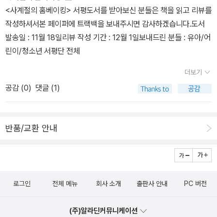
이라 실감나면서 충격적이지만, 지구의 미래를 생각해볼 수 있는 책
<사계절의 홈베이킹> 서평도서를 받아보신 분들은 책을 읽고 리뷰를
킹의 비결을 꼭 알고 싶다. 컵케이크, 달콤한 내 인생 역시 갖고 싶은
이라 참 마음에 들었던 책입니다.이상 내맘대로 5권 골라봅니다.서평
작성하셔서본 페이퍼에 트랙백을 보내주시면 감사하겠습니다.도서
책이다. 머핀보다 맛있는컵케이크 - 여기 있다보니 유독 파티 때 자주
단 도서 중 가장 기억에 남는 책속에서 한 구절가장 충격적이었던 카
발송일 : 11월 18일리뷰 작성 기간 : 12월 1일보내드린 분들 : 유아/어
먹게 되는 컵케이크 - 우리 아이에게 꼭 맛있는 컵케이크를 만들어주
본다이어리 중에서P20... 우리 세대 때문에 너무 미안해. 너희 세대
린이/청소년 서평단 전체
고 싶다. *^^*꿈을 굽는 파티쉐 김영모 이 책은 아이들 동화인데, 재
의세상을 이렇게 엉망으로 만든게 우리잖니...70년대에 태어난 세대
미있을 것 같아서...우리 아이에게 주고 싶은 책이라 넣어보았다.우리
인 나를 포함한 어른들이지구의 환경을 생각하지 않고아무렇게나 펑
더보기
아이의 도시락을 위해서, 그리고 나들이 갈 때도 맛나게 싸가고 싶다.
펑 쓴 까닭에 미래를 물려줄 아이들에게 크나큰 고통을 안겨주게 될
공감 (
0
)
댓글 (1)
*^^*맛있는 샌드위치 레시피도 꼭 필요하여 담아보았다. 그리고 [보
지구의 미래에 대해 깊이 생각해보게 된 구절이라서.--------------
통날의 파스타] 책도 궁금하다. 인기를 끈 만큼의 매력있는 책이라는
--------4기 활동으로 참여할 수 있어서 참 행복했습니다.서평도서
생각과 함께 요즘 드라마 때문에도 더 궁금해지는 책이다.나도 여기
중 이어령님의 5권짜리 도서는 권수가 5권인데 비해서평기한이 좀
반품/교환 안내
있으면서 네이버 키친 검색으로 도움을 많이 받았는데...책이 나왔단
빠른게 있어서 벅찬 부분이 있었답니다.도서의 페이지수가 많거나 권
다. 갖고 싶다. ^^요리가 즐거워지는 여러 비법도 배우고 싶고, 친정
수가 많은 경우에는 그만큼의 기간을 감안해서 서평 기한을 설정해주
부모님을 위한 암 식단도 꼭 읽어봐야 할 것 같다. 그리고아기가 잘 먹
시면 좋을 것 같습니다. 앞으로도 알라딘 서평단 화이팅입니다..^^ 감
는 이유식은 따로 있다 책은 늦동이 아기를 가진 친구에게 선물로 주
사합니다.
로그인
전체 메뉴
회사 소개
출판사 안내
PC 버전
고 싶은 책이다.
(주)알라딘커뮤니케이션