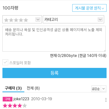
하면서 진한 초콜릿이 생각나는 겨울. 초콜릿의 맛을 듬뿍 느낄 수 있
100자평
게시물 운영 원칙
는 데블스 초콜릿 타르트, 한 숟갈 뜨면 초콜릿이 흐르는 퐁당 오 쇼콜
카테고리
라, 깊은 맛을 느낄 수 있는 와인 초콜릿 마카롱, 사랑을 고백할 때를
위한 LOVE 초콜릿 린저 쿠키, 눈이 내리는 눈꽃 시나몬 쿠키 등의 레
시피를 소개한다. 크리스마스를 위한 아이싱 쿠키와 부쉬 드 노엘로
그 어느 때보다 특별한 크리스마스를 만들어보자. 차근차근 베이킹을
시작해보고 싶은, 기존의 흔한 레시피를 소개하는 홈베이킹 책에 질
린, 특별한 날을 위해 나만의 베이킹을 하고 싶은, 누군가를 행복하게
현재
0
/280byte (한글 140자 이내)
해줄 선물을 만들고 싶은, 당신을 위한 책이다.
스포일러 포함
등록
구매자 (3)
전체 (8)
joke1223
2010-03-19
메뉴