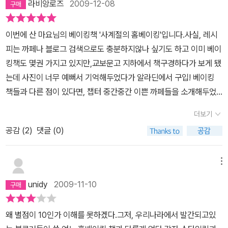
라비앙로즈
2009-12-08
단연 돋보였다.간결한 레서피 소개가 쉽고,정감있고,하나하나의 그림
이 매우 예쁘고, 소녀스러우면서, 정성스러웠다.이렇게 깜찍하게 이
이번에 산 마요님의 베이킹책 '사계절의 홈베이킹'입니다.사실, 레시
쁜 달콤이들의 유혹에 빠져따라서 만들기 전에, 조금이라도 빨리 먹
피는 까페나 블로그 검색으로도 충분하지않나 싶기도 하고 이미 베이
고 싶다는 생각에 힘들어지는군 @_@하루하루 차가워지는 겨울, 따
킹책도 몇권 가지고 있지만,교보문고 지하에서 책구경하다가 보게 됐
끈한 차도 끓이고추천하는 리치초콜릿 브라우니랑 스콘부터 만들어
는데 사진이 너무 예뻐서 기억해두었다가 알라딘에서 구입! 베이킹
봐야겠다...!
책들과 다른 점이 있다면, 챕터 중간중간 이쁜 까페들을 소개해두었
다는 점. 만든 빵과 쿠키를 귀엽게 포장하는 방법들을 많이 소개하고
더보기
있어요.그리고 마마스까페를 연상시키는 예쁜 빵과 쿠키사진들,베이
공감 (
2
)
댓글 (0)
킹뿐 아니라그릇에 대한 지름신을 부를 수 있다는 것을 주의해야해
요.(세팅이 참 맘에 들더라구요. 다양한 테이블매트들과 티웨어와 그
릇때문에 여전히 비몽사몽)귀여운 잡화사진이나 사진을 좋아하는 사
메뉴
람들에게도 추천할 만한 책입니다.책보고 만든 밀크카라멜 잼.정말
unidy
2009-11-10
내가 만든 걸까 싶게 너무 맛있어서(그닥 어렵지도 않았는데요)감동
했어요이게 바로 베이킹하는 재미일까요- 레시피 맘에 들어요^ㅁ^
왜 별점이 10인가 이해를 못하겠다.그저, 우리나라에서 발간되고있