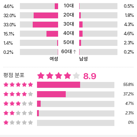
10대
0.5%
4.6%
울리는 피스타치오 쿠키, 상큼한 딸기 슈, 딸기 샤를로트, 마음까지 따
20대
1.8%
32.0%
뜻해지는 웨딩 쿠키, 먹기가 아까울 정도로 예쁜 라즈베리 컵케이크,
30대
4.3%
33.0%
어른들도 좋아하는 병아리 만주, 벚꽃과 닮은 벚꽃 머랭 쿠키, 수제 클
40대
로티드 크림을 만드는 방법 등을 담았다. 봄이라서 더 좋은 딸기, 생과
4.6%
15.1%
일을 마음껏 활용한 따뜻한 레시피들이다. 저녁의 남은 열기도 아쉬
50대
2.3%
1.4%
운, 여름 뜨거운 여름을 즐기기 위해서는 무엇보다 시원하고 상큼한
60대
0.2%
0.2%
여성
남성
디저트가 제격. 해바라기를 닮은 오렌지 티 케이크, 향기로 먹는 레몬
머랭 타르트, 빨간색이 너무 예쁜 산딸기 가나슈 파이, 진한 치즈의 맛
8.9
평점 분포
이 느껴지는 블루베리 치즈케이크, 더위로 지친 건강까지 생각하는
두유 크림치즈 푸딩 등을 소개한다. 시원한 디저트와 함께 상그리아
55.8%
를 마시며 여름의 밤을 즐겨보자. 소박하고 맛있는, 가을 구수하고 건
37.2%
강한 먹을거리가 넘치는 가을은 견과류의 계절. 소개하고자 하는 레
4.7%
시피도 색감이 예쁜 당근 컵케이크, 한끼 식사로 좋은 뮈슬리 바, 몸에
2.3%
좋은 단호박 치즈케이크, 오독오독 건강이 씹히는 흑미 초콜릿 비스
0%
코티, 홍차의 향이 은은하게 나는 얼그레이 다쿠아즈 등이다. 건강한
베이킹으로 몸도 마음도 건강하게! 진한 초콜릿의 계절, 겨울 쌉싸래