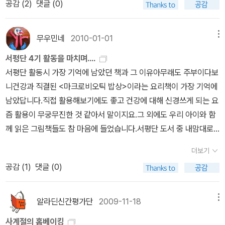
공감 (
2
)
댓글 (0)
블루베리스콘 레시피를 변형한 건포도스콘 완성!!!오븐에 굽지 않아
안엔 꿈이 있어. 내게서 소중한 가치를 찾아내면 꿈을 이룰 수 있단
있다.지금 우리 집엔 식구들이 많은데, 나 빼고는 다 남자. ㅋㅋㅋ 아
서 스콘 특유의 옆트임이 안생기고, 앞뒤로 구워 모양은 안예쁘지만
다.' - <놀라운 99%를 만들어낸 1%의 가치> -
침엔 그냥 괜찮은데 저녁엔 음식장만이 늘 일이다. 아무래도 다양한
그래도 아이들과 함께 즐거운 시간 갖고 만나게 먹었으면 성공~~~
무우민네
2010-01-01
메뉴
요리책이나 레시피가 있어야 할 듯. 싱가포르에 있으면서 요리 실력
후라이팬에 굽기에 안익을 것을 걱정하여 얇게 밀어 구웠기에 책에서
이 조금씩 늘고 있지만 언제나 역부족, 가위질에 칼질 좀 많이 했다고
서평단 4기 활동을 마치며....
보다는 못생겼다.스콘은 만들기가 어렵지 않으니 아이들과 함께 만들
그새 손에 물집까지 잡힌 결혼 11년차 아직도 초보 주부인 것이다.학
서평단 활동시 가장 기억에 남았던 책과 그 이유아무래도 주부이다보
기에 딱 좋은 메뉴라는 생각이다.^^
교에 7시에 가서 돌아오는 시간이 오후 2시.Recess Time 오전 10
니건강과 직결된 <마크로비오틱 밥상>이라는 요리책이 가장 기억에
시에 달랑 30분 - 우리 아이는 별로 먹지 못하고 그 시간을최대한 놀
남았답니다.직접 활용해보기에도 좋고 건강에 대해 신경쓰게 되는 요
려고 한다.그래서 오늘은 큰 맘 먹고 도시락을 싸주었다. 간단한 참기
즘 활용이 무궁무진한 것 같아서 말이지요.그 외에도 우리 아이와 함
름에 대충 몇 가지 넣어 만든 주먹밥과 계란말이.부디 다 먹었으면 좋
께 읽은 그림책들도 참 마음에 들었습니다.서평단 도서 중 내맘대로
겠다.앞으로도 일주일에 두세 번은 도시락을 싸 줄 예정이다. 그래서
좋은 책 베스트 5사실 대부분의 책들이 참 좋았답니다. 한권도 나무
더보기
손쉽고 맛나게 쌀 수 있는 도시락 레시피가 많이 필요하다.그리고 요
랄데가 없었는데 그중 고르라면 역시 내맘대로니까, 아이와 함께 읽
공감 (
1
)
댓글 (0)
리 실력을 위해서 요리 책 몇 권 고르는 중이다. ^^또한혹시나 하는 마
은 그림책과 요리책 가장 좋았습니다..^^그리고 아이들의 두려움을
음에 영어로 쓰여진 한국 음식 요리책들도 찾아보았는데 별로 없다.
극복해줄 저 두려워도 괜찮아는 정말 내용도 알기 쉽고 아이들에게
아무래도 그런 책은 여기에서 사야할 듯 영양을 위해서 빵을 좋아하
용기를 주는 그런 책이라 마음에 들었던 책입니다.카본다이어리 201
알라딘신간평가단
2009-11-18
메뉴
는 우리 가족을 위해서 베이킹 책도 꼭 필요하다.버터 계란 없이 만든
5는 머지않은 미래에 불어닥칠 에너지 위기가 극적으로 잘 드러난 책
사계절의 홈베이킹
채식 베이킹- 이 책은 정말 궁금하다. 버터랑 계란 없이 만드는 베이