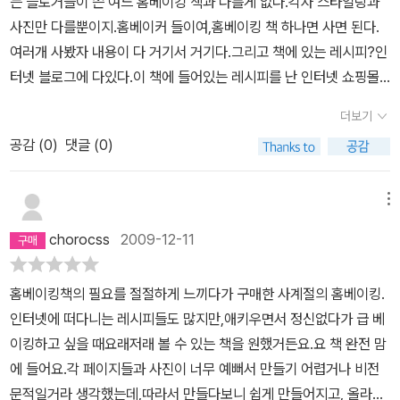
는 블로거들이 쓴 여느 홈베이킹 책과 다를게 없다.각자 스타일링과
사진만 다를뿐이지.홈베이커 들이여,홈베이킹 책 하나면 사면 된다.
여러개 사봤자 내용이 다 거기서 거기다.그리고 책에 있는 레시피?인
터넷 블로그에 다있다.이 책에 들어있는 레시피를 난 인터넷 쇼핑몰
에서 본적이있다.고로 난 지금 돈이 아깝다.공짜로 레시피를 볼 수 있
더보기
는데,, 돈을 주고 사서 ..
공감 (
0
)
댓글 (0)
메뉴
chorocss
2009-12-11
홈베이킹책의 필요를 절절하게 느끼다가 구매한 사계절의 홈베이킹.
인터넷에 떠다니는 레시피들도 많지만,애키우면서 정신없다가 급 베
이킹하고 싶을 때요래저래 볼 수 있는 책을 원했거든요.요 책 완전 맘
에 들어요.각 페이지들과 사진이 너무 예뻐서 만들기 어렵거나 비전
문적일거라 생각했는데,따라서 만들다보니 쉽게 만들어지고, 올라있