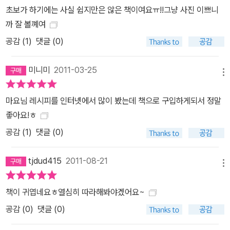
초보가 하기에는 사실 쉽지만은 않은 책이여요ㅠ!!그냥 사진 이쁘니
까 잘 볼꼐여
공감 (
1
)
댓글 (0)
미니미
2011-03-25
메뉴
마요님 레시피를 인터넷에서 많이 봤는데 책으로 구입하게되서 정말
좋아요!ㅎ
공감 (
1
)
댓글 (0)
tjdud415
2011-08-21
메뉴
책이 귀엽네요ㅎ열심히 따라해봐야겠어요~
공감 (
0
)
댓글 (0)