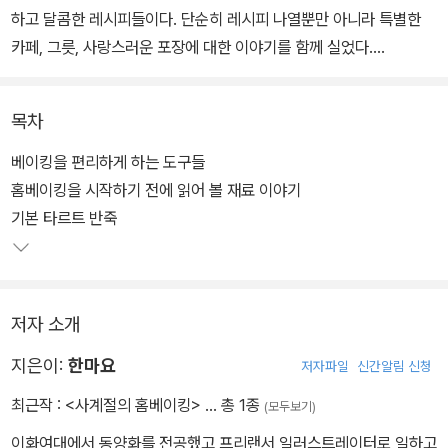
하고 달콤한 레시피들이다. 단순히 레시피 나열뿐만 아니라 특별한
카페, 그릇, 사랑스러운 포장에 대한 이야기를 함께 실었다.
치즈케이크, 마카롱, 초콜릿, 타르트. 여자라면 누구나 이름만 들어도
목차
행복해지는 디저트들이다. 우울한 날, 쓸쓸한 날을 달래주고, 기쁜 날,
즐거운 날을 더욱 행복하게 한다. 완벽하게 마음에 드는 디저트와 행
베이킹을 편리하게 하는 도구들
복한 선물이 되는 자신만의 디저트를 이 책 한 권이면 만들 수 있다.
홈베이킹을 시작하기 전에 읽어 볼 재료 이야기
기본 타르트 반죽
차근차근 베이킹을 시작해보고 싶은, 특별한 날을 위해 나만의 베이
킹을 하고 싶은, 누군가를 행복하게 해줄 선물을 만들고 싶은 이들을
위한 책이다.
저자 소개
지은이:
한마요
저자파일
신간알림 신청
최근작 :
<사계절의 홈베이킹>
… 총 1종
(모두보기)
이화여대에서 동양화를 전공했고 프리랜서 일러스트레이터로 일하고