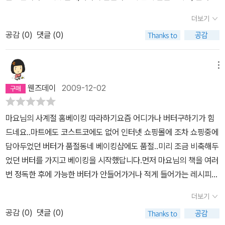
는 레시피들도귀엽고 아기자기하니 예뻐요.맨 앞쪽엔 재료와 도구에
더보기
대한 설명과,기초적인 베이킹에 대한 이야기들이 있어서 너무 좋답니
공감 (
0
)
댓글 (0)
다.저같은 초보들에겐 요긴한 정보지요.타르트/쿠키 반죽 만들기, 머
랭만드는 법, 크림 만드는 법 이런 것들이요..하나두고 오래오래 사용
할 것 같아요.응용해서 다른 버전으로 만들 수도 있구요.그리고 만들
메뉴
어진 결과물들이 보기에도 너무 예쁜 것들이라선물하기에도 좋을 듯
웬즈데이
2009-12-02
해요.
마요님의 사계절 홈베이킹 따라하기요즘 어디가나 버터구하기가 힘
드네요..마트에도 코스트코에도 없어 인터넷 쇼핑몰에 조차 쇼핑중에
담아두었던 버터가 품절동네 베이킹샵에도 품절..미리 조금 비축해두
었던 버터를 가지고 베이킹을 시작했답니다.먼저 마요님의 책을 여러
번 정독한 후에 가능한 버터가 안들어가거나 적게 들어가는 레시피를
선정한 뒤나의 능력을 벗어나지 않는 레시피를 다시 재선정!블로그
더보기
이웃에게 미리 크리스마스 선물할 예정이기에이웃의 취향을 나름 고
공감 (
0
)
댓글 (0)
려한 레시피 선정 등의 과정을 통해드디어 목록을 작성하고서어젯