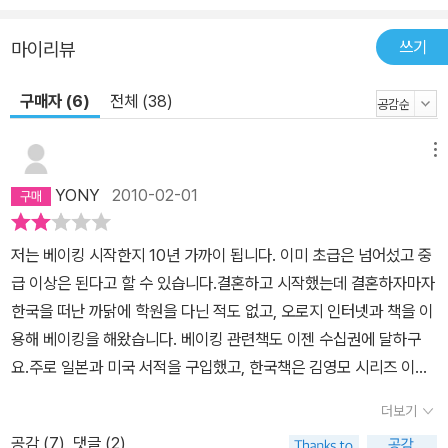
쓰기
마이리뷰
구매자 (6)
전체 (38)
메뉴
YONY
2010-02-01
저는 베이킹 시작한지 10년 가까이 됩니다. 이미 초급은 넘어섰고 중
급 이상은 된다고 할 수 있습니다.결혼하고 시작했는데 결혼하자마자
한국을 떠난 까닭에 학원을 다닌 적도 없고, 오로지 인터넷과 책을 이
용해 베이킹을 해왔습니다. 베이킹 관련책도 이젠 수십권에 달하구
요.주로 일본과 미국 서적을 구입했고, 한국책은 김영모 시리즈 이후
이 '사계절의 홈베이킹'이 거의 처음입니다.책을 받는 순간 참 이쁜 책
더보기
이라는 생각이 들었습니다. 저자가 글과 사진도 모두 담당했다는 점
공감 (
7
)
댓글 (2)