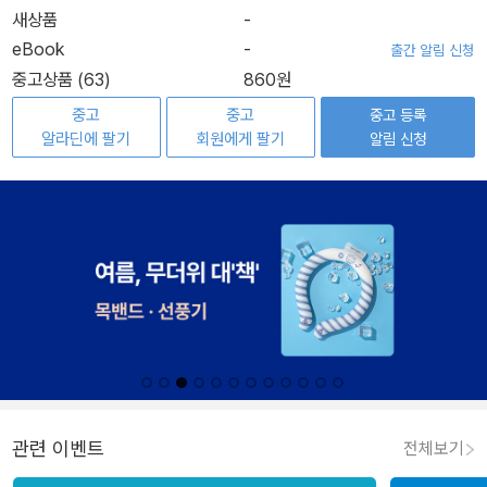
새상품
-
eBook
-
출간 알림 신청
중고상품 (63)
860원
중고
중고
중고 등록
알라딘에 팔기
회원에게 팔기
알림 신청
관련 이벤트
전체보기