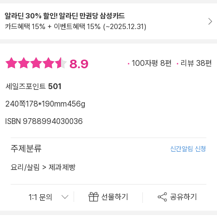
알라딘 30% 할인! 알라딘 만권당 삼성카드
카드혜택 15% + 이벤트혜택 15% (~2025.12.31)
8.9
100자평 8편
리뷰 38편
세일즈포인트
501
240쪽
178*190mm
456g
ISBN 9788994030036
주제분류
신간알림 신청
요리/살림
>
제과제빵
선물하기
공유하기