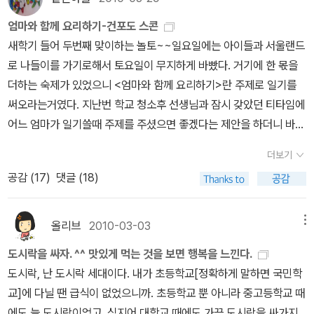
키세스 무게에 쓰러지는 아이키세스 초콜릿 눈물로 얼굴이 뒤범벅되
제는 아이들이 많아서 몸으로 놀아주기는 쉽지 않다.그래도 가끔은
엄마와 함께 요리하기-건포도 스콘
어 버린 아이급하게 상황을 수습하고 싶었지만..이미 녹아버린 초콜
놀이터나 공원에 데려가 자연에서 놀게 한다. 오후에 책을 읽어주는
새학기 들어 두번째 맞이하는 놀토~~일요일에는 아이들과 서울랜드
릿은....ㅠ.ㅠ그나마..수습해서 남은 아이들은 초코펜으로 그리는 데
날에는아이를 데리러 오는 할머니 할아버지나 엄마 아빠와 인사는 나
로 나들이를 가기로해서 토요일이 무지하게 바빴다. 거기에 한 몫을
익숙하지 않아서 얼굴표정이 이쁘지 않아요..키세스 초콜릿이 모자라
눴지만 대화를 하지는 못했었다.그런데 드디어 고려인 엄마들이 우리
더하는 숙제가 있었으니 <엄마와 함께 요리하기>란 주제로 일기를
오히려 살아남은 아이들은하트를 뿅뿅 그려주니..귀엽네요..그래서책
도서관에 책을 빌리러 오기 시작했다.어린이집에는 아이들이 모두 한
써오라는거였다. 지난번 학교 청소후 선생님과 잠시 갖았던 티타임에
과 함께 한컷 찍어주시고.. 저녁 내내 만든 아이들을 모아 만든 블로그
권씩 볼 수 있도록 그림책을 대출해주는데고려인들이 자발적으로 도
어느 엄마가 일기쓸때 주제를 주셨으면 좋겠다는 제안을 하더니 바로
이웃에게 보내는작은 미리 크리스마스 티푸드 선물세트 1크리스마스
서관에 찾아온 건 지난 9월 14일이 처음이었다.엄마들은 인근 공단
이런 중대한(?) 과제를 주신다.ㅜㅜ 일기는 그냥 느낀데로 생각나는
리본으로 포장하고 스티커로 마무리~!!!포장을 조금 바꾸어서 만든
에 일자리를 갖고 있어 일요일에만 쉰다.고려인 교회에 모여 예배를
더보기
데로 쓰게 놔두지 무슨 주제를 주라고 하는건지 마음에 안든다.새학
미리크리스마스 선물세트2포장을 조금만 바꾸어도 달라보이네요..하
드리고 한국역사와 한국어도 배운다. 도서 대출 기간은 2주지만 연체
공감 (
17
)
댓글 (18)
기 들어 첫번째 놀토에도 아이들과 오렌지스콘을 만들며 놀았는데 또
얀 상자안에 든 아이는 바로 라즈베리 스콘과 얼그레이 스콘!~
부담 갖지 말고 편하게 이용하라고 했다.그래도 지난주에 반납을 못
무엇을 만드나 고민하다, 그냥 만만한 스콘이나만들자고 했다.^^이번
한다고 미리 전화로 알려왔고 이번 일욜에 왔다.류다씨는 한국어와
엔 지난번과 다른분의 책을 활용하여 스콘을 만들어 보았다. 한마요
올리브
2010-03-03
메뉴
한국사를 배우고 있다며 <용선생의 한국사> 시리즈를 차례로 빌려가
라는 분이 쓰신 <사계절의 홈베이킹>을 펼쳐 아이들과선택한 것은 <
고... 한국어 낱말 뜻을 이해하기 쉽게 풀이한 <나의 첫 국어사
도시락을 싸자. ^^ 맛있게 먹는 것을 보면 행복을 느낀다.
블루베리스콘>이다. 모든 재료가 준비가 되는데블루베리가 없어서
전>과 예전엔 빵을 만들어 팔기도 했는데 한국에 와선 시간이 없어
도시락, 난 도시락 세대이다. 내가 초등학교[정확하게 말하면 국민학
건포도를 사용했다. 이젠 몇번 해보았다고 약간의 부족한 재료는 내
만들지 못한다고 아쉬워하며 <사계절의 홈베이킹>을 빌려갔다.다음
교]에 다닐 땐 급식이 없었으니까. 초등학교 뿐 아니라 중고등학교 때
맘데로 바꾸기도 한다. 그리고 샤워크림이 없을때는 플레인 요거트를
엔 <아름다운 가치사전>과 <가족의 가족을 뭐라고 부르지?>를 예
에도 늘 도시락이었고, 심지어 대학교 때에도 가끔 도시락을 싸가지