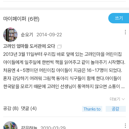
밤...베이킹에 돌입했답니다제일 먼저 푸드 프로세서를 이용한 반죽
을 해서 냉장고에서 휴지를 시켜 둔 후 완성한 스콘마요님 책에서 블
쓰기
마이페이퍼 (6편)
루베리 스콘이라고 나와있지만블루베리가 없어서 대신 나름 비슷하
다고 생각한 라즈베리와 초코칩을 넣어 완성한 라즈베리 스콘그리고
순오기
2014-09-22
메뉴
블루베리 스콘의 레시피를 조금 변형해서 같이 만든 얼그레이 스콘입
니다푸드 프로세서를 이용하면 스콘 만들기는 넘넘 쉬워서 좋아요.다
고려인 엄마들 도서관에 오다
음으로 만든 아이는 마요님의 산딸기 가나슈 파이ㅋㅋㅋ전 산딸기가
2013년 3월 11일부터 우리집 바로 앞에 있는 고려인마을 어린이집
없어서..구입한 미니 페이스트리 쉘에다가딸기 가나슈 만들어서 넣어
아이들에게 일주일에 한번씩 책을 읽어주고 같이 놀아주기 시작했다.
주고그위에다 딸기와 블루베리 다이스 조금씩 올려주었답니다..어머
처음엔 4~5명이던 어린이집 아이들이 지금은 16~17명이 되었다.
나..달라도 너무 다르죠..좌절모드로 진입하기 전에..난 산딸기 없어서
혼자 감당하기 어려워 그림책 동아리 식구들이 함께 한다.아이들이
그럴 뿐이라고 자신을 위로하면서확인 샷!!!한밤중에 저를 좌절하게
한국말을 모르기 때문에 고려인 선생님이 통역하지 않으면 소통이 안
만든 아이는 바로..키세스 큐브쿠키친절한 레시피대로..바삭한 쿠키
돼 난감하기 일쑤다.내가 러시아 말을 배워서 아이들과 소통하면 좋
더보기
를 위한 냉장 휴지후 잘라서 다시 냉동실 휴지까지 시켜줬는데..이런
겠다 싶으면서도 실천이 안된다.ㅠ 접힌 부분 펼치기 ▼ 펼친 부분
이런...오븐에서 구어진 쿠키를 꺼내면서쿠키가 식기전에 초콜릿을
공감 (
8
)
댓글 (4)
접기 ▲ 일지를 확인해보니 그동안 읽어준 책이 거의 60권이 된
올려야지..쿠키가 식기전에...주문을 외듯 반복하면서쿠키를 꺼내자
다. 아이들이 좋아하는 책은 두세 번 읽어 준 적도 있지만, 17개월 동
마자 재빠른 동작으로 쿠키 위에 키세스아이들을 하나씩 올렸답니다.
안 제법 많은 책을 읽어줬다.같이 몸으로 놀아주는 걸 좋아하는데 이
같은하늘
2010-03-29
메뉴