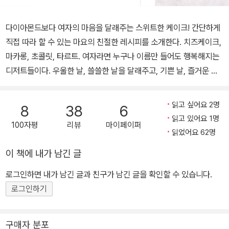
다이아몬드보다 여자의 마음을 달래주는 스위트한 케이크! 간단하게
직접 따라 할 수 있는 마요의 친절한 레시피를 소개한다. 치즈케이크,
마카롱, 초콜릿, 타르트. 여자라면 누구나 이름만 들어도 행복해지는
디저트들이다. 우울한 날, 쓸쓸한 날을 달래주고, 기쁜 날, 즐거운 날
을 더욱 행복하게 한다. 그러나 디저트를 좋아해서 트렌드에 맞춰 잡
지에 소개된 카페에 가서 마카롱을 먹어보고, 친구들과 모여 유명한
읽고 싶어요 2명
8
38
6
타르트 숍에서 타르트를 먹어보지만 무언가 만족되지 않는다면? 그
읽고 있어요 1명
100자평
리뷰
마이페이퍼
런 당신을 위한 특별한 레시피를 모았다. 완벽하게 마음에 드는 디저
읽었어요 62명
트와 행복한 선물이 되는 자신만의 디저트를 이 책 한 권이면 만들 수
이 책에 내가 남긴 글
있다. 네이버 파워블로그를 운영하는 마요가 소개하는 특별한 사계절
의 레시피. 각 계절에 어울리는, 각 계절에 나는 과일과 재료를 이용한
로그인하면 내가 남긴 글과 친구가 남긴 글을 확인할 수 있습니다.
건강하고 달콤한 레시피들이다. 단순히 레시피 나열뿐만 아니라 저자
로그인하기
가 소개하는 특별한 카페, 그릇, 사랑스러운 포장에 대한 이야기는 이
책을 더욱 풍부하게 만들어준다. 겨우내 기다렸던 연둣빛, 봄 주위의
구매자 분포
꽃과 나무가 화사한 파스텔 톤으로 물드는 봄. 봄에 파릇한 기운과 어