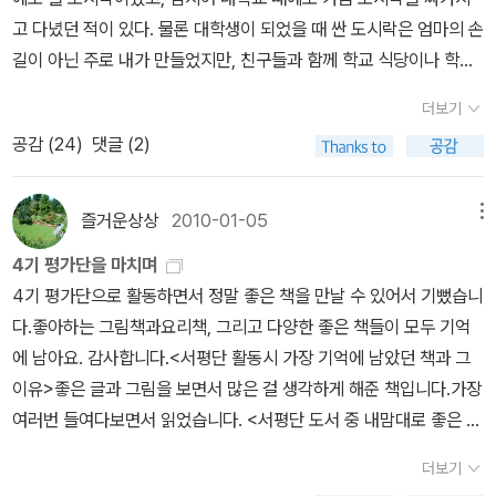
키친타월에 받쳐서 사용하라 길래 그렇게 했다. ** 재료 : 무염버터
약했고... 나탈리아씨는 한국요리에 관심이 많다며 요리책을 빌
고 다녔던 적이 있다. 물론 대학생이 되었을 때 싼 도시락은 엄마의 손
40g, 박력분 200g, 베이킹파우더 8g, 설탕 30g, 소금 1/2ts, 샤워
려갔다. 일요일엔 개관하지 않고 편히 쉬는데 이제는 도서관 이용자
길이 아닌 주로 내가 만들었지만, 친구들과 함께 학교 식당이나 학교
크림 100g, 바닐라익스트랙 1ts, 건조 블루베리 40g, 다크 초코칩 4
인 그녀들을 위해 일요일에 집을 비우게 되면 문자로 알려주기로 했
근처 분식집에서 먹는 게 실증이 난 후 한 학기 가까이 도시락을 싸갖
0g, 달걀물 또는 우유 약간아이들은 밀가루를 채로 내릴때부터 신이
더보기
다. 앞으로 일요일에 책바꾸러 오는 그녀에게 러시아어를 배워볼까...
고 와서 친구들과 잔디밭에 빙 둘러앉아서 먹었던 것은 멋진 추억으
난다. 아래로 떨어지는 밀가루가 하얀눈송이 같다고 깔깔대며 서로
공감 (
24
)
댓글 (2)
내가 알고 있는 러시아어 낱말은 열 개 정도.마마, 파파, 바부시카, 제
로 자리잡고 있다.결혼 후엔유치원 현장학습을 보내는 아이로 인해
하겠다고 싸우기도한다. 재료를 넣고 섞을때도 아이들과 함께 만지는
두시카, 옴으니밈샤, 고쓰가, 우가시니에, 부스트라, 비블리오치에카,
한 달에 한 번은 늘 맛난 김밥을 쌌다. 그 메뉴는 오직 김밥, 유부초밥,
느낌과 변화되는 모양, 색상등을 얘기하면 더욱 재미나다.1. 박력분,
야 도제 미내 도제, 하라쇼 말라지, 나샤 이스토리아...그들이 하는 말
삼각김밥이었으니까...하지만, 지금 난 도시락을 또 사고 있다. 일 년
즐거운상상
2010-01-05
메뉴
베이킹파우더, 설탕, 소금, 버터를 섞어 손으로 비벼가며 고슬고슬하
을 우리말로 옮겨 발음이 맞는지 모르겠다.ㅋ 고려인 엄마들은 한국
넘게 학교에서 음식을 사먹는 아이가 이제는 밥을 먹고 싶단다. 그리
게 만든다.2. 샤워크림과 바닐라 익스트랙을 넣고 섞는다.3. 어느정도
4기 평가단을 마치며
에서 일하고 살아야 되니까 한국어를 배워서 의사소통이 되지만,아이
하여 새벽 5시 30분에 일어나 아침 밥을 해놓고 부지런히 도시락을
반죽이 한덩이가 되면 건포도와 초코칩을 넣어 섞는다.4. 반죽은 비
4기 평가단으로 활동하면서 정말 좋은 책을 만날 수 있어서 기뻤습니
들은 한국어를 배워도 러시아어를 생활언어로 쓰기 때문에 소통이 되
싼다.가끔 먹는 도시락이 아닌지라, 게다가 입이 짧은 아이인지라 매
닐에 담아 냉장고에 1시간 동안 휴지시킨다.5. 휴지한 반죽을 밀대로
다.좋아하는 그림책과요리책, 그리고 다양한 좋은 책들이 모두 기억
지는 않는다.내가 열심히 러시아어를 배워야 아이들과도 자유롭게 의
번 똑같은 반찬을 쌀 수도 없고 한국이 아닌 외국인지라 김치와 같은
밀고 세 번 접어서 다시 밀대로 밀기를 두 번 정도 반복한다.6. 모양틀
에 남아요. 감사합니다.<서평단 활동시 가장 기억에 남았던 책과 그
사소통이 될테니 도서관 이용자 엄마들께 하나씩 배워보자.그들에게
음식을 싸기란 곤란하기도 하고 게다가 더운 나라이다보니 음식이 혹
이 없는 관계로 컵으로 동그랗게 찍어내고 나머지는 뭉쳐서 칼로 잘
이유>좋은 글과 그림을 보면서 많은 걸 생각하게 해준 책입니다.가장
우리도서관 책이 한국에서 살아가는데 도움이 되고 즐거움을 줄 수
여 상할까 걱정을 하다보니 도시락메뉴가 한정된다.우리 아이가 지금
라주었다.7. 우리집은 오븐이 없기에 후라이팬에 스콘을 굽는데 오븐
여러번 들여다보면서 읽었습니다. <서평단 도서 중 내맘대로 좋은 책
있기를 기대한다.
쯤 먹고 있겠지? 언제나 입이 짧아서 잘 못 먹는 아이라서 늘 걱정이
에서 구울때보다는 약간 얇게 해준다.8. 후라이팬에서 제일 약한 불
베스트 5><서평단 도서 중 가장 기억에 남는 책속에서 한 구절>'나
다.그래도 작년보다 키도 몸무게도 조금은 자란 것 같으니 다행이지
더보기
로 16-18분 정도 구워주고 뒤집어서 5분 정도 굽는다.이렇게 해서
는 작고 아무 데나 있어. 흔하니까 중요하게 여기지 않지. 그러나 내
만, 엄마를 닮아서 혹시라도 키가 작으며 어떡하나 걱정이 앞설 때가