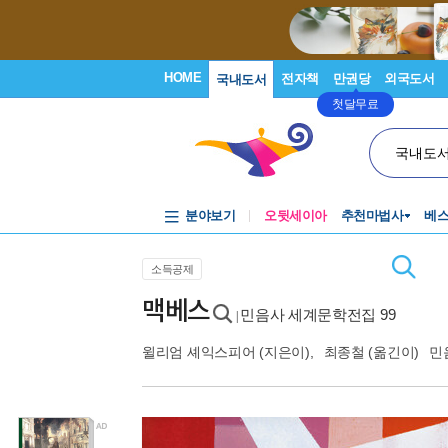
HOME
전자책
만권당
외국도서
국내도서
첫달무료
국내도
분야보기
오뒷세이아
추천마법사
베
소득공제
맥베스
민음사 세계문학전집 99
|
윌리엄 셰익스피어
(지은이),
최종철
(옮긴이)
민