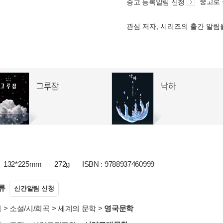
중고로
중고 등록알림 신청
관심 저자, 시리즈의 출간 알
132*225mm
272g
ISBN : 9788937460999
류
신간알림 신청
서
>
소설/시/희곡
>
세계의 문학
>
영국문학