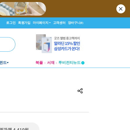
로그인
회원가입
마이페이지
고객센터
장바구니
(0)
펀드
북플
서재
투비컨티뉴드
창작플랫폼
투비컨티뉴드