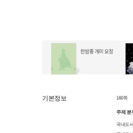
기본정보
160쪽
주제 분
국내도