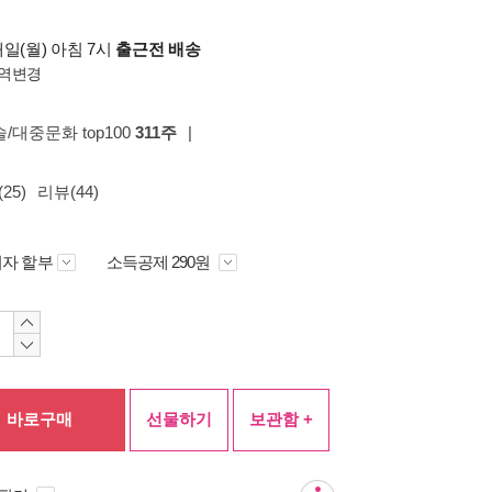
일(월) 아침 7시
출근전 배송
역변경
술/대중문화 top100
311주
|
25)
리뷰(44)
자 할부
소득공제 290원
바로구매
선물하기
보관함 +