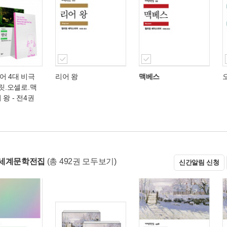
어 4대 비극
리어 왕
맥베스
햄릿.오셀로.맥
 왕 - 전4권
 세계문학전집
(총 492권 모두보기)
신간알림 신청