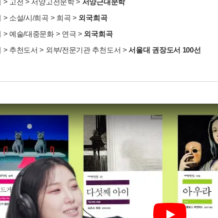
서
>
고전
>
서양고전문학
>
서양근대문학
서
>
소설/시/희곡
>
희곡
>
외국희곡
서
>
예술/대중문화
>
연극
>
외국희곡
서
>
추천도서
>
외부/전문기관 추천도서
>
서울대 권장도서 100선