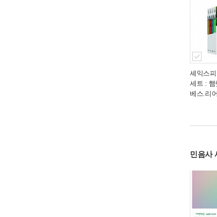
셰익스피
세트 : 
베스.리어
민음사