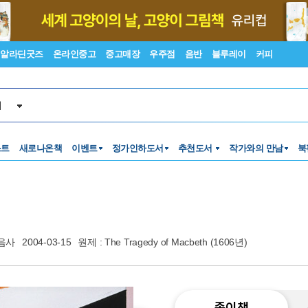
알라딘굿즈
온라인중고
중고매장
우주점
음반
블루레이
커피
서
스트
새로나온책
이벤트
정가인하도서
추천도서
작가와의 만남
북
음사
2004-03-15
원제 : The Tragedy of Macbeth (1606년)
종이책