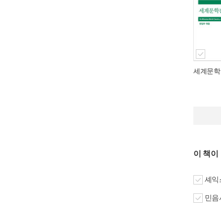
세계문학
이 책이
셰익스
민음사