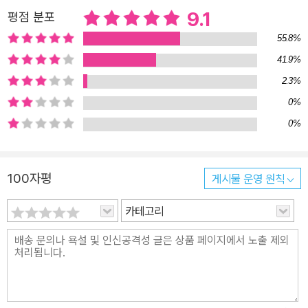
다”고 그의 출간되지 않은 자서전에서 밝히고 있는 것을 보면 말이다.
9.1
평점 분포
그런 느낌은 <밤은 천 개의 눈을 가지고 있다>를 포함해서 울리치의
가장 강력한 소설 거의 모든 곳에 스며들어 있다. 그리고 그가 주인공
55.8%
들이 성공하는 경쾌한 이야기를 쓸 때마다, 위험으로부터의 일시적인
41.9%
유예는 오직 순간에 불과했음이 항상 명확하게 드러난다.
2.3%
0%
0%
100자평
게시물 운영 원칙
카테고리