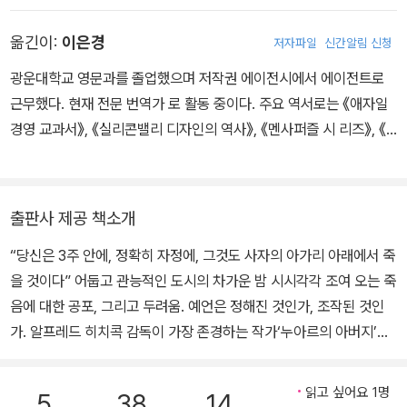
다니지 않았다고 한다. 어린 시절에 경험한 남미의 생활은 후의 작품
아떨어지자 점점 그에게 빠져들고 계속해서 그를 찾는다. 급기야 할
옮긴이:
이은경
저자파일
신간알림 신청
에도 영향을 끼친다. 그 뒤로 뉴욕에 돌아온 울리치는 어머니와 함께
란은 자신의 운명에 대한 예언을 요구하고, 톰킨스는 다가올 그의 죽
생활하면서 컬럼비아 대학에서 저널리즘을 전공했다. 학생 신분으로
음을 예언하기에 이른다. 예언의 날이 다가올수록 더해가는 불안과
광운대학교 영문과를 졸업했으며 저작권 에이전시에서 에이전트로
첫 번째 작품을 발표한 뒤로 미국 문학의 총아로 불리며 작가 활동을
긴장은 할란을 처참하게 망가뜨리고 이를 보다 못한 진은 자살이라는
근무했다. 현재 전문 번역가 로 활동 중이다. 주요 역서로는 《애자일
시작하게 된 그는 두 번째 작품까지 인기를 끌면서 대학 입학 삼 년 만
극단적 선택을 하게 됐던 것이다.
경영 교과서》, 《실리콘밸리 디자인의 역사》, 《멘사퍼즐 시 리즈》, 《D
에 학업을 중단한다. 울리치는 스콧 피츠제럴드의 애독자였는데 첫
K 체스 바이블》, 《수학 올림피아드의 천재들》, 《왜 이유 없이 계속
작품은 당대의 오마주라고 할 만큼 그 영향이 드러나 있다. 1930년
시시각각 조여오는 죽음의 공포. 예언은 정해진 것인가, 조작된 것인
아플까> 등이 있다.
중반에 들어 울리치는 잡지에 단편 미스터리를 발표하며 미스터리 작
가?
출판사 제공 책소개
가로서의 역량을 키웠다. 자신이 태어난 뉴욕을 무대로 긴박감 넘치
는 스토리에 도시인의 삶을 감성적으로 그리는 그의 작품은 이 시기
진의 이야기에 흥미를 느낀 숀은 형사라는 자신의 직업으로 그녀와
“당신은 3주 안에, 정확히 자정에, 그것도 사자의 아가리 아래에서 죽
에 완성되며 현재까지도 ‘누아르 소설의 아버지’라고 불린다. 울리치
그녀의 아버지를 구해주기로 약속하고 상관인 맥마너스와 동료들과
을 것이다” 어둡고 관능적인 도시의 차가운 밤 시시각각 조여 오는 죽
는 이백 편이 넘는 단편을 썼는데 대표적인 단편 중 하나인 「이창」(19
함께 그 운명을 피하고자 고군분투한다. 그동안 이루어진 예언들을
음에 대한 공포, 그리고 두려움. 예언은 정해진 것인가, 조작된 것인
42)는 1954년에 히치콕에 의해 영화화되어 유명해졌다. 서스펜스
거꾸로 추적하면서 예언이 실제로 이루어진 것인지, 아니면 조작된
가. 알프레드 히치콕 감독이 가장 존경하는 작가‘누아르의 아버지’코
미스터리 외에도 기이하고 초자연적인 이야기를 다룬 작품을 많이 발
것인지 조사한다. 형사들과 할란 레이드에게 남은 시간은 동일하다.
넬 울리치 누아르 영화의 거장 ‘알프레드 히치콕’ 감독이 가장 존경하
표했다.
그 시간 내에 예언의 실마리를 풀어 그것이 실현될 수 없도록 해야 한
는 작가인 ‘코넬 울리치’의 역작 <밤은 천 개의 눈을 가지고 있다>가
읽고 싶어요 1명
5
38
14
다. 또한 공포에 떨고 있는 한 남자의 목숨을 구해야 한다. 그러나 꼬