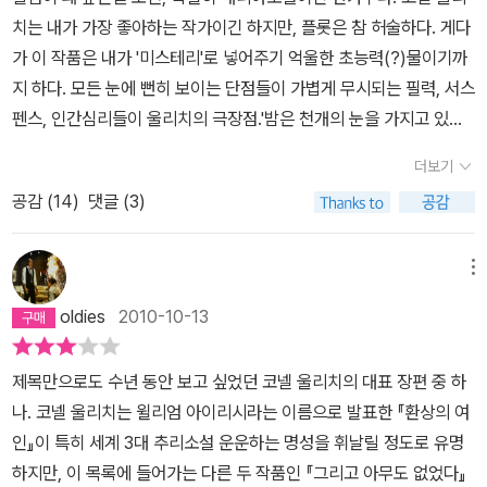
치는 내가 가장 좋아하는 작가이긴 하지만, 플롯은 참 허술하다. 게다
가 이 작품은 내가 '미스테리'로 넣어주기 억울한 초능력(?)물이기까
지 하다. 모든 눈에 뻔히 보이는 단점들이 가볍게 무시되는 필력, 서스
펜스, 인간심리들이 울리치의 극장점.'밤은 천개의 눈을 가지고 있다'
라는 낭만적이고, 누아르적이며,울리치스러운 제목은 시에서 따온걸
더보기
로 알고 있다. 많은 밤들 중 어느 밤, 강가를 따라 걸으며 휘파람을 불
공감 (
14
)
댓글 (3)
기를 좋아하는 형사 톰 숀은 우연히, 자살하려던 여자를 구하게 된다.
약간 얼이 빠진듯한 곱게 자란 그녀는 '그들'이 쫓아온다며, 밤하늘의
별들을 무서워한다. 조용한 식당으로 가서, 그녀의 이야기를 듣는다.
메뉴
여기서 그녀의 이야기가 전반부, 그리고, 사건의 진행이 후반부쯤 되
oldies
2010-10-13
겠다.각기 다른 소재들의 스무드한 연결.엄마가 없고, 아빠와 각별한
사이인 진은 어느 날 아버지가 서부로 출장 준비를 하는데, 소심한 하
제목만으로도 수년 동안 보고 싶었던 코넬 울리치의 대표 장편 중 하
녀 그레이스로부터 가지 말게 하라는 불길한 이야기를 듣는다. 신경
나. 코넬 울리치는 윌리엄 아이리시라는 이름으로 발표한 『환상의 여
쓰지 않는 진에게 그레이스는 아빠가 출장간 후에도, 돌아올 날짜에
인』이 특히 세계 3대 추리소설 운운하는 명성을 휘날릴 정도로 유명
비행기를 타지 말라며 아는 사람 중 미래를 잘 보는 사람이 있다는 불
하지만, 이 목록에 들어가는 다른 두 작품인 『그리고 아무도 없었다』
길한 이야기를 계속하게 되고, 별일 아니라고 생각하면서도, 점점 신