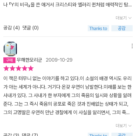
나 『Y의 비극』을 쓴 애거서 크리스티와 엘러리 퀸처럼 매력적인 탐정
경쓰이는 진은 아빠가 아무일 없이 돌아와, 지금의 일을 웃으며 이야
을 내세워 트릭을 파해하는 본격 추리스러운 요소에 몰두하기보다는,
기하는 모습을 계속해서 상상하면서도, 점점 불안해진다. 점점 높아
더보기
기괴하고 음울하며 또한 낭만적인 밤의 분위기와 그 안에서 시간제한
지는 심리적 긴장감. 이부분은 진정 코넬 울리치답고, 슬슬 독자들의
공감 (
4
)
댓글 (0)
을 두고 벌어지는 서스펜스라는 측면이 더 돋보이는 작가이며, 나는
심장을 꾸욱- 쥐락펴락하기 시작한다. 불안해진 진은 그레이스를 내
그렇기에 그에게 각별한 애정을 느낀다. 영화계 쪽에서 출발한 '누
보내게 되고, 아빠가 돌아오시는 그날까지, 연락을 할까 말까를 고민
아르'라는 표현을 다시 소설 쪽으로 이식해 와서 사용하기를 좋아하
메뉴
하며, 무엇에 홀리기라도 한듯, 불안감을 못이겨 충동적으로 우체국
지 않는 편임에도 불구하고, (영화적인 의미에서의 '누아르'에 어울리
에서 전보를 쓰려다 마지막 순간에 포기하고, 마지막 순간에 전화를
무해한모리군
2009-10-29
는 소설을 접하기가 쉽지 않을 뿐더러 잘못하면 영화 쪽의 '누아르'가
했다가도 바로 전에 나간 아빠와 엇갈리고.. 점점 긴장감은 고조되
지니는 의미조차 망쳐버릴 수 있기 때문에) 울리치의 작품 만큼은 정
고........ 마침내 .....그레이스를 찾아가, 예언을한다는 옆집 남자 톰킨
이 책은 터무니 없는 이야기를 하고 있다.이 소설의 배경 역시도 우리
진정명 '추리소설'보다는 '누아르'가 더 어울린다. 그의 문장이 그려내
스를 찾아간다.가장 믿음직하고, 가장 신뢰할만한 가장이자 남자였던
가 아는 세계가 아니다. 거기다 온갖 우연이 남발한다.미래를 보는 한
는 빛과 어두움의 세계는 마치 손가락으로 차가운 허공을 휘저으면
할란은 톨킨스의 예언대로불행해져간다. 그리고, 그녀는 밤이면 하늘
사내가 있다. 그 사내가 한 부자에게 그의 죽음의 일시와 상황을 알려
손끝에 어둠이 검댕처럼 묻어날 것만 같고, 꼭 위험천만한 사건이 아
의 별들을 피해 자살을 생각하게 되고, 그리고 그녀는 톰 숀을 만나죽
준다. 그는 그 즉시 죽음의 공포로 죽은 것과 진배없는 상태가 되고,
니더라도 그 자체로 불길함이, 추리소설에 필요한 이성만으로는 이해
음을 미루고, 삶을 연장하게 된다. 이 모든 이야기를 들은 톰 숀은 자
그의 고명딸은 우연히 만난 경찰에게 이 사실을 알리면서, 그의 죽음
할 수 없는 어떤 섭리가 배어나온다. 마치 40년대의 발 루튼 공포영
신의 존경하는 상관 맥마너스를 찾아간다. 그리고, 이야기는 또 다른
을 막으려는 사람들의 노력과 예정된 죽음과의 경주가 시작된다.이
화가 그러하듯. (그렇기에 나는 최고의 울리치 영화는 결국 발 루튼이
더보기
전개.처음의 심리적 고조는 후반부에서 또 다른 양상을띠고, 발전해
소설은 예정된 죽음 앞에서 유능한 비즈니스 맨이자 훌륭한 아비였던
제작하고 자크 투르네르가 연출한 〈표범 인간〉(The Leopard Man,
나간다. 이야기는 꽤 우울하다. 말끔하지 못한 결말이나, 심장을 쫄깃
공감 (
3
)
댓글 (7)