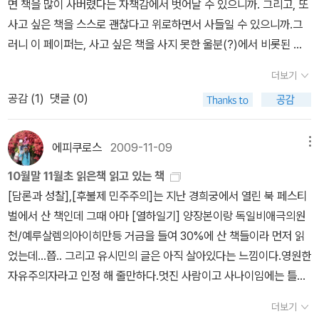
면 책을 많이 사버렸다는 자책감에서 벗어날 수 있으니까. 그리고, 또
리즈를 번역한 역자이기도 하다. 이 시리즈의 매력은 1년에 한번씩 출
지식도 많고, 말도 잘한다. 솔 벨로우 <오늘을 잡아라> 닉 게코스키
읽었다. 존 코널리의 다른 작품들은 다 읽었는데 이 책은 왠지 읽히지
지만 시장의 평가는 냉혹하기 짝이 없어 작품의 질과 마케팅, 판매량
사고 싶은 책을 스스로 괜찮다고 위로하면서 사들일 수 있으니까.그
간한 마틴 벡 시리즈에서 마틴 벡이라는 살인과 주임을 둘러싼 개성
<아주 특별한 책들의 이력서> 비스바와 쉼브로스카 <끝과 시작> ★
가 않아서 앞쪽 두어편 읽다가 꽂아두었었다. 소설집인데, 역시나 무
의 상관 계수에 대한 애호가들의 토론거리만 늘어난 셈이다.지난 한
러니 이 페이퍼는, 사고 싶은 책을 사지 못한 울분(?)에서 비롯된 위
강한 경찰들의 모습에 더해서 스웨덴을 둘러싼 정치적 상황에 대한
★★★★ 그래, 가끔 시집을 읽자. 인생이란...... 기다림.리허설을 생
섭다. -_-;;;; 이 작가는 1968년생이니 젊은 축에 드는 작가임에도 뭔
해 일본보다 영미의 소설들을 많이 읽었다. 마이클 코넬리, 존 딕슨
로와 절제 목적의페이퍼. 오늘도 중고샵을 기웃거리다 스티븐 킹의 <
사회비판이 가미되어 있다는 점이다. 전후 스웨덴 사회의 변천을 마
략한 공연.사이즈 없는 몸. 사고(思考)가 거세된 머리.내가 연기하고
가 고전을 읽는 듯한 느낌을 준다. 아일랜드 출신이라서 그런가? (상
더보기
카, 앨리스 피터스, 제프리 디버 등이 두 권 이상의 작품들로 내게 큰
그것> 세권을 사려고 하였으나, 이번달에생각과 달리 많이 산 관계로
틴 벡의 생활이며 그가 뒤쫓는 사건에 의해 묘사해보려고 한다는 장
있는 이 배역이 어떤 것인지는 나도 잘 모른다. 단 한 가지 확실한 건,
관있는지는 모르겠지만;;) 이야기 중, '반사되는 눈'은 짧지만 찰리파
공감 (
1
)
댓글 (0)
즐거움을 안긴 작가들이다. 오랜만에 다시 만날 수 있었던 아날두르
잠깐 고민하고 있는 사이 누군가에게 빼앗기고 말았군ㅠ<이미 산 책
대한 계획이다. 1965년부터 1년에 한 작품씩 꾸준히 썼고, 애석하게
이 역할은 나만을 위한 것이며, 내 맘대로 바꿀 수는 없다는 사실.'인
커 시리즈인데, 앙헬을 엔젤이라 번역해놓았다. 앙헬과 루이스. 라야
인드리다손, 로렌스 블록은 여전히 건재를 과시했으며, 또다시 정처
들><죽음의 샘>은 그렇게나 살까 말까 망설이다가, 이번에 미도리의
도 펠이 1975년 세상을 떠났고 그 이후 시리즈 9에서 멈춘걸로 알고
생이란..... 기다림中'제프리 브라운 <고양이가 봉투에서 빠져나오는
하는데(투덜투덜-_-;) 참, 그리고... ^^ 엄마가 강원도에서 돌아오셨
없는 오랜 기다림을 기꺼이 감수해야 할 작가들임을 재확인 시켜 주
책장에서사사키 조의 <에토로후발 긴급전>이 나왔길래 기념으로(?)
있다. 사회비판이라고 해서 무거운 미스터리를 상상할 필요는 없다.
에피쿠로스
2009-11-09
메뉴
방법> ★★★★★ 9컷만화로 된 미국 집사의 고양이 이야기. 봐도
어요. 아주 밝아지셨네요. 물론;; 다시 강원도로 가고 싶어는 하시지만
었다. 선정 부문과 후보들올해의 베스트와 5개 세부 부문, 비非 미스
구입을 했다.막상 사고나니 흥미가 떨어져서 고이 모셔두고 있고, <
유머러스하고, 부부작가라 그런지 가족 이야기도 종종 나온다.얼마전
봐도 질리지 않는 러블 미스티- 미야베 미유키 <구적초> ★★★ '크
(ㅠ_ㅠ) 역시 강원도의 힘은 믿을 만 했네요. 자연에 둘러싸여서 집안
10월말 11월초 읽은책 읽고 있는 책
터리 부문으로 나누어 선정하였다. 서스펜스 스릴러가노 료이치 <제
에토로후발 긴급전>은전작 <경관의 피>를 재미나게 읽어서 약간 기
신간마실에서 소개한<맨발의 청춘>의 후지와라 신야가 로맨스 소설
로스파이어'의 원전인 단편 '번제'가 들어있다. 미미여사는 단편보다
일 신경 안 쓰시니 너무 좋으셨대요. 강원도에 계시는 동안 생식에 관
[담론과 성찰],[후불제 민주주의]는 지난 경희궁에서 열린 북 페스티
물의 야회> 제프리 디버 <소녀의 무덤> 마이클 코넬리 <시인> 스콧
대하는 중.마이클 코넬리의 <실종>과 <링컨 차를 타는 변호사>를 읽
과 추리 소설을 많이 썼는데, 그 중 '일본의 87분서 시리즈'라 불리는
는 장편쪽이.. 애덤 고프닉 <파리에서 달까지> ★★★★★ 파리에
해 알게 되셨다고 이제 온 가족이 생식으로 바꾸자 하고 계세요. 생식
벌에서 산 책인데 그때 아마 [열하일기] 양장본이랑 독일비애극의원
스미스 <심플 플랜>고전 미스터리크리스티아나 브랜드 <녹색은 위
고 스릴러에 다시 홀릭 중? 글 쓰는 재주는 탁월한 것 같다. <시인>
신주쿠 경찰 시리즈를 썼다. 그 시리즈 번역되면, 내가 정말 열심히 봐
사는 까칠한 뉴요커의 파리에 관한문화,정치,인간,역사 이야기레슬리
이 건강에도 좋고 뭣보다 생식하게 되면 식사준비는 신경 안 써도 되
천/예루살렘의아이히만등 거금을 들여 30%에 산 책들이라 먼저 읽
험>안소니 버클리 콕스 <두 번째 총성>존 딕슨 카 <아라비안 나이트
은 표지의 섬뜩함과 어마어마한 두께에 놀라 덮어두었는데, <시인>
줄텐데, 어디 소개해줄 출판사 없나요?무튼 일본 미스터리 중에는 경
오마라 <고양이 카페 > ★★★ 그냥 레퍼런스 정도 박민규 <죽은 왕
니깐요. -_-;;; (진맥을 받으면 체질에 맞게 가루로 만들어서 보내주더
었는데...쯥.. 그리고 유시민의 글은 아직 살아있다는 느낌이다.영원한
살인>코넬 울리치 <밤은 천 개의 눈을 가지고 있다>하드보일드로렌
을 먼저 읽어야 <시인의 계곡>을 읽을 수 있는데 말이다ㅠ 솔직히 이
찰물이 많이 소개되었으니 후에 모아서 이야기하도록 하고, 서양 경
녀를 위한 파반느> ★★★ 한국작가들에게는 왠만해선 정붙이기가
군요. ) 저는 집에서 거의 밥을 안 먹지만 맛있는 거 드시는 게 생의
자유주의자라고 인정 해 줄만하다.멋진 사람이고 사나이임에는 틀림
스 블록 <무덤으로 향하다> 하라 료 <내가 죽인 소녀> 조지 펠레카
시리즈를 읽는 사람들이 이해가 안되었는데, 영화를 보고 나서 나도
찰물을 마저 이야기하면,J.J. 매릭의 기데온 시리즈 스코틀랜드야드
힘들다.는게 내 문제. 야마카와 나오토 <커피 한 잔 더 1>★★★☆
아주 큰 즐거움으로 느끼시는 아부지가 좀 불쌍;;; 그치만 뭐, 맛난 건
없다.우리시대에 이런 사람과 같이 사는 것도 행복하다.자기도 인정
노스 <살인자에게 정의는 없다>일본 미스터리 온다 리쿠 <유지니아
모르게 항상 궁금해하고 있다는ㅠ 곧 <뉴문>도 개봉된다고 하니 흣.
(영국의 경찰조직)의 기데온은 아마 경찰, 경감소설을 통틀어 가장 높
더보기
아주 깜깜한 목판화 같은 느낌의 일러스트. 커피에 관한 책이라기보
밖에서 드시죠 뭐. 집에선 편하게 편하게 무조건 편하게. 제가 서재에
하듯이 밉상임에는 틀림 없지만...ㅎㅎㅎ또 하나 [밤은 천개의 눈을
> 요코미조 세이시 <악마가 와서 피리를 분다> 야마구치 마사야 <살