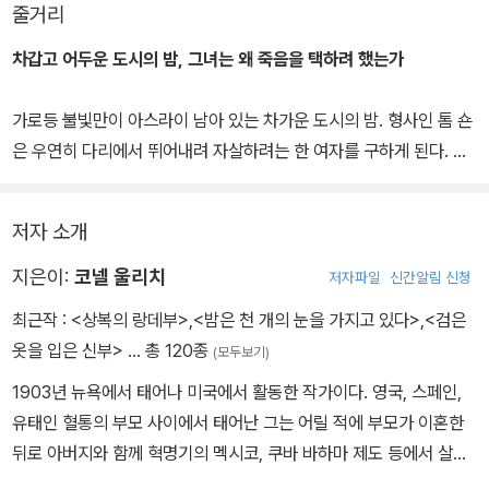
고 그렇게 듣고 있는 건데? 저건 특별한 예지의 영역으로 올라가는
줄거리
소리가 아니야. 단지 똑같이 찍어낸 듯한 이런 건물 내부의 무너져가
차갑고 어두운 도시의 밤, 그녀는 왜 죽음을 택하려 했는가
는 계단을 밟는 싸구려 발소리일 뿐이라고!’
가로등 불빛만이 아스라이 남아 있는 차가운 도시의 밤. 형사인 톰 숀
은 우연히 다리에서 뛰어내려 자살하려는 한 여자를 구하게 된다. 여
자의 이름은 진 레이드. 유복한 집안의 외동딸인 그녀가 자살이라는
극단적인 방법을 선택할 수밖에 없었던 이유가 궁금했던 톰은 그녀의
저자 소개
이야기에 귀를 기울인다.
지은이:
코넬 울리치
저자파일
신간알림 신청
어느 날 진의 아버지 할란 레이드는 사업차 출장을 가게 되고, 예상치
최근작 :
<상복의 랑데부>
,
<밤은 천 개의 눈을 가지고 있다>
,
<검은
못한 일로 예약한 비행기를 타지 못하게 된다. 그런데 그 비행기는 사
옷을 입은 신부>
… 총 120종
(모두보기)
고로 추락해 탑승자 전원이 사망하게 된다. 구사일생으로 살아온 할
1903년 뉴욕에서 태어나 미국에서 활동한 작가이다. 영국, 스페인,
란은 딸로부터 비행기의 추락, 자신의 생존이 이미 과거에 예언되었
유태인 혈통의 부모 사이에서 태어난 그는 어릴 적에 부모가 이혼한
다는 이야기를 듣게 된다. 터무니없는 말이었지만 진의 두려움이 극
뒤로 아버지와 함께 혁명기의 멕시코, 쿠바 바하마 제도 등에서 살았
에 달하자 할란은 예언을 했던 인물인 제레미아 톰킨스를 찾아간다.
는데 이 동안에는 호텔을 전전하는 생활을 보냈으며 학교에는 거의
처음에 톰킨스를 믿지 못했던 할란은 그가 한 예언들이 하나둘씩 맞