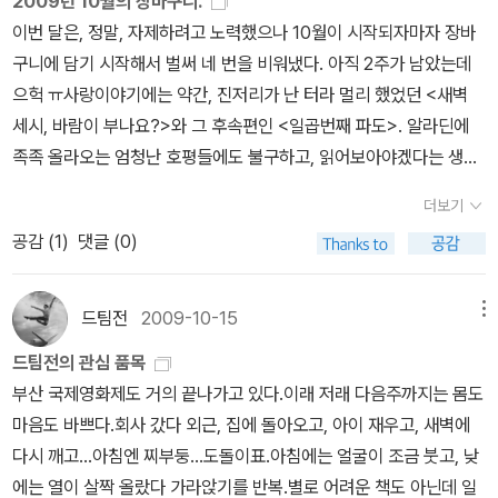
2009년 10월의 장바구니.
마도 정점.이번엔 러시아다. 알렉산드라 마리니나의 아나스타샤 시리
펼치는 의견이라기보다는 시간의 경과와 함께 사건의 흐름 또한 전혀
츠 <레볼루셔너리 로드>마이클 갈란드 <마법의 저녁식사>장정일 <
이번 달은, 정말, 자제하려고 노력했으나 10월이 시작되자마자 장바
즈. 이 시리즈도 작가도 무지 독특하다. 저자 알렉산드라 마리니나는
예기치 못한 방향으로 급전을 거듭한다라고 나와있지요. 불가능 범죄
구월의 이틀> ★★★★ 이이야기를 어떻게 받아들여야할까. 은과
구니에 담기 시작해서 벌써 네 번을 비워냈다. 아직 2주가 남았는데
전직경찰중령, 사건 분석가, 심리학 박사, 러시아 초대형 베스트셀러
의 대부 존 딕슨 카의 작품으로 추리 소설 황금 시대의 작품의 향기를
금의 이야기. 좌익과 우익, 남자와 여자 프로이드 <문명 속의 불만>
으헉 ㅠ사랑이야기에는 약간, 진저리가 난 터라 멀리 했었던 <새벽
추리작가라는 타이틀을 달고 있다. 그녀의 분신과도 같은작품 속 모
맡고 싶은 분들이라면 꼭 읽으셔야 될 작품. 2.파일로 밴스의 정의 -
사토우치 아이 <모험도감> ★★★★★ 우왕- 사랑스러운 책. 그림
세시, 바람이 부나요?>와 그 후속편인 <일곱번째 파도>. 알라딘에
스크바 경찰국 강력계 사건분석가 아나스타샤 역시 예사롭지 않다.
이미 몇번 소개했지만 국내에서 최초로 번역된 윈터 살인사건이 들어
도, 글도, 짜임새도 맘에 든다. 알고보니 고전. 죠슈아 페리스 <호모
족족 올라오는 엄청난 호평들에도 불구하고, 읽어보아야겠다는 생각
러시아, 강력계 여형사에 대해 어떤 스테리오타입을 가지고 있을지
있죠. 3.두번째 총성 -책소개를 보면 <독 초콜릿 사건> <시행착오>
오피스쿠스의 최후> 르 코르뷔지에 <인간의 집>린다 <책 한 권들고
이 들지 않았던 책인데, 중고샵에 착한 가격으로 떴길래 밤새 고민하
모르겠지만, 일단 아나스타샤는 만성 허리통증에 괴로워하고, '공
의 작가 안소니 버클리의 범죄 미스터리 소설. <두 번째 총성>은 193
파리를 가다> ★★★★★파리를 보는 '혁명'적 시선.글도 좋지만, 저
더보기
다 충동적으로 구매. <하얀 이빨>은 읽고 싶어 장바구니에 담아놓기
포'와 '모욕감'외에는 느끼지 못하는 자신은 비정상이 아닐까 끊임없
0년에 쓰여진 작품으로, 작가 자신이 이 소설의 서문에서 밝힌 바 있
자의 그림들이 특히인상깊다. 모리이 유카 <나는 슈퍼마켓에 탐닉한
공감 (
1
)
댓글 (0)
만 하고, 사도 언제 읽을 지 모르는 기약없는 날이 계속되어 차일피일
이 고민한다. 사건을 해결하는 히어로의 모습보다는 반히어로 모습을
듯이 범죄 퍼즐에만 의존하던 당시 추리소설에서의 일대 변화를 꾀한
다> ★★★★★ 더 할말이 없다. 별 다섯개! 모리이 유카 <나는 우
미루던 차에 역시 중고샵에서 구입했다. <피츠버그의 마지막 여름>
지니고 있다. 이 모든 등장인물과 배경이 '러시아'라는 것이 이 소설의
전환점이 된 작품이다. 비극의 탐정 드라마와 유머가 결합된 범죄 미
체국에 탐닉한다> 무라카미 하루키 <소울 메이트>---------------
은 단순히 여름이 끝나간다는 이유 하나만으로 사주시고-.존 르 카레
드팀전
2009-10-15
메뉴
무게를 더한다.코넬 울리치의 <밤은 천개의 눈을 가지고 있다>이 작
스터리물이다라고 나오네요. 독 초콜릿 사건을 재미있게 읽으신 분들
------------------------------------------------------------
의 읽지 않은 책 <팅커, 테일러, 솔저, 스파이>가 집에 있음에도 불구
품은 경찰물로만 분류하기는 좀 껄끄럽지만, 중간의 경찰 활약과 형
이라면 재미있게 읽으실 작품으로 전체적인 분위기 역시 어둡지 않으
---------11월 읽은 책 코넬 울리치 <밤은 천 개의 눈을 가지고 있다
드팀전의 관심 품목
하고 <원티드 맨>을 샀고, 제프리 디버는 원래 그다지 좋아하는 작가
사가 주인공이니 억지로 우겨 넣어 본다. 위에 내가 말한 경찰물의 특
며 밝고 유머러스하다. 30년대 영국 교외를 배경으로, 범죄를 둘러싼
> ★★★★ 코넬 울리치니깐. 몽롱한 밤, 모호하다. <일상예술화전
부산 국제영화제도 거의 끝나가고 있다.이래 저래 다음주까지는 몸도
가 아님에도 불구하고 엄청난 흡입력을 보인다는 어느 리뷰를 읽고
징에서는 좀 벗어나긴 하지만, 뭐, 코넬 울리치니깐. 서스펜스, 여러
인물들 간의 심리가 잘 녹아 있는 작품입니다. 4.밤은 천개의 눈을 가
략> ★★ '예술'보다는 '전략'에 방점. <생각의 탄생> ★★★ 쓸모있
마음도 바쁘다.회사 갔다 외근, 집에 돌아오고, 아이 재우고, 새벽에
밤에 책 사는 꿈까지 꾸는 바람에 일어나자마자 주문을 했다는- <붉
각도로 보는 약해빠진 인간의 모습, 초현실, 거기에 더한 경찰물의 색
지고 있다. -역시 이전에 글을 올린적이 있지만 책소개에 보면 알프레
는 이야기들도 있긴 했다.존 어빙 <사이더 하우스> ★★★★ 정말
다시 깨고...아침엔 찌부둥...도돌이표.아침에는 얼굴이 조금 붓고, 낮
은 수금>은 단순히 미도리의 책장 시리즈라 사는 김에 샀다. 하핫.오
까지 여러모로 독특하고 우울한 소설이다.이 이야기 읽고, 벗어나기
드 히치콕 감독이 가장 존경하는 작가인 코넬 울리치의 작품. 1945
대단한 이야기꾼, 내가 아는한 최고의 이야기꾼 수지 웰치 <10-10-1
에는 열이 살짝 올랐다 가라앉기를 반복.별로 어려운 책도 아닌데 일