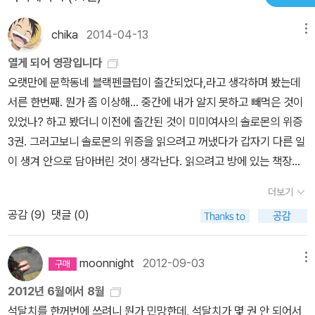
월 부당하게 무시당해왔다는 사실에 다른 한편으로는 어쩌면 더 훌륭
이 어떤 행동을 하고 있는지를 제시한 다음 장면을 고속 촬영하듯 하
하려는 한 여인을 구하게 된다. 이제 갓 20살된 미모의 여인, 명품으
한 하드보일드한 소설을 만날 수 없을 것이란 절망감에.하나 다행인
염없이 느리게 끌고 가면서 세부를 끝없이 묘사한다. 1초 짜리 영상
chika
2014-04-13
메뉴
로 치장하고 값비싼 자동차를 타고다니는 이 여자는 왜 자살을 하려
것은 내가 글쟁이가 아니라 1940년대에 이런 글을 쓴 사람이 있다는
하나로 족할 것을 100만 장의 연속 스냅 사진으로 찍은 다음 각각의
고 했을까.그리고 밤새, 이 여자는 자신의 이야기를 털어놓는다. 저 하
열게 되어 영광입니다
사실에 풀죽지 않아도 된다는 것이다.
사진 사이에 발생하는 차이에 대해서 논하는 소리를 듣는 듯하다. 이
늘에 떠있는 별이 두려워 삶을 끊으려고 했던 이유를...부유한 남자의
오랫만에 문학동네 블랙펜클럽이 출간되었다,라고 생각하며 봤는데
것이 처음에는 어느 정도 감미로운 즐거움을 만들어내지만 500페이
외동딸인 진 레이드라는 이 여자는 어느 날 하녀로 부터 불길한 소리
서른 한번째. 뭔가 좀 이상해... 중간에 내가 알지 못하고 빼먹은 것이
지가 넘도록 그러고 있노라면 독자부터 지치기 마련이다. 더구나 그
를 듣게 된다. 얼마 후 출장을 떠나게 되는 아버지 할란 레이드가 탄
있었나? 하고 봤더니 이전에 출간된 것이 미미여사의 솔로몬의 위증
렇게 해서 풀어내는 이야기의 내용 자체는 하염없이 간단하고 어떤
비행기가 큰 사고에 휘말리게 될 것이라는 것을.말도 안되는 소리라
3권. 그러고보니 솔로몬의 위증을 읽으려고 꺼냈다가 갑자기 다른 일
면에서는 실망스러울 정도로 진부해서, 다 읽고 나면 절로 본전 생각
며 무시하면서도 진은 어쩐지 마음이 찜찜해 하녀를 해고하게 되고,
이 생겨 안으로 담아버린 것이 생각난다. 읽으려고 방에 있는 책장에
이 난다. '내가 결국 이걸 위해서 500여 페이지를 붙들고 있었단 말
어버지는 출장길에 오른다.자꾸 이상한 예언이 마음이 밟혀 불안불안
끼워넣었다가 다른 방으로 옮겨지고 이제 그 세권은 각각 다른 책장
인가.' 오해 마시길. 나는 이야기만이 소설 읽기의 즐거움이라고 여기
더보기
해 하던 도중, 아버지가 탄 비행기는 진짜 사고를 당하게 되고, 탑승객
에 꽂혀있기는 할텐데 어디쯤에 있는지 찾기가 쉽지 않겠고.읽은 책
는 독자는 아니다. 또는 어떤 진부한 이야기도 좋은 이야기꾼의 솜씨
전원이 죽게된다. 비참하고 절망적인 심정으로 해고한 하녀를 찾아간
공감 (
9
)
댓글 (0)
을 찾는 것도 힘들어지기 시작했는데 이제는 급기야 읽어야 하는 책
하에서는 거듭 읽어도 재미를 잃지 않고 사랑받을 수 있음을 안다. 하
진은 하녀에게 특별한 능력을 가지고 있는 한 남자를 만나게 되고, 그
을 찾는 것도 힘들어지기 시작하고 있다. 마음의 여유가 생겨 최근에
지만 『밤은 천 개의 눈을 가지고 있다』에서 초조하게 억눌린 듯한 분
는 불행한 일은 일어났으나 그는 살아돌아오게 될거라고 또다시 예언
쌓아놓은 책탑을 넘어 구석에 박혀버린 새 책들을 찾아 읽으려고 책
moonnight
2012-09-03
메뉴
위기를 자아내기 위해서 스타일에 공을 들이는 데에 쓰이는 분량과
한다.그리고 몇일후, 죽은줄로만 알았던 아버지는 진의 앞에 모습을
장을 서성거리게 되면 내 마음은 괜히 급해져버린다. 벌써 몇년째 책
그러한 스타일을 정당화 해주는 이야기를 풀어 나가는 데에 쓰이는
2012년 6월에서 8월
드러낸다.두 부녀는 불의의 사고를 예측한 예언자를 찾아가게 되고,
장을 펼쳐보지도 못하고, 심지어 래핑도 벗기지 못한 책들이 수북한
분량의 비중은 지나치다 싶을 정도로 비율이 맞지 않으며, 결국 작품
석달치를 한꺼번에 쓰려니 뭔가 민망한데, 석달치가 몇 권 안 되어서
그의 능력을 은밀히 비웃고 있던 아버지 할란 레이드는 이 특별한 예