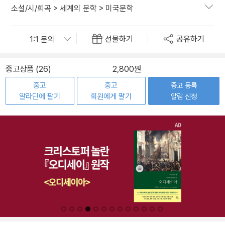
소설/시/희곡
>
세계의 문학
>
미국문학
선물하기
공유하기
중고상품 (26)
2,800원
중고
중고
중고 등록
알라딘에 팔기
회원에게 팔기
알림 신청