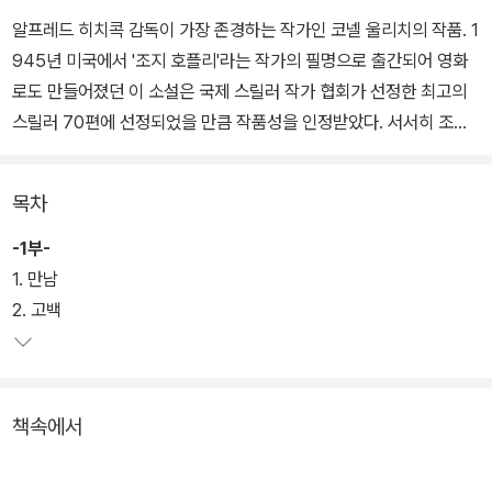
알프레드 히치콕 감독이 가장 존경하는 작가인 코넬 울리치의 작품. 1
945년 미국에서 '조지 호플리'라는 작가의 필명으로 출간되어 영화
로도 만들어졌던 이 소설은 국제 스릴러 작가 협회가 선정한 최고의
스릴러 70편에 선정되었을 만큼 작품성을 인정받았다. 서서히 조여
오는 죽음에 대한 공포와 두려움을 코넬 울리치만의 독특한 기법을
사용해 표현한 작품이다.
목차
형사 톰 숀은 우연히 다리에서 뛰어내려 자살하려는 한 여자를 구하
-1부-
게 된다. 여자의 이름은 진 레이드. 유복한 집안의 외동딸인 그녀가 자
1. 만남
살이라는 극단적인 방법을 선택할 수밖에 없었던 이유가 궁금했던 톰
2. 고백
은 그녀의 이야기에 귀를 기울인다. 어느 날 진의 아버지 할란 레이드
는 사업차 출장을 가게 되고, 예상치 못한 일로 예약한 비행기를 타지
못하게 된다.
책속에서
그런데 그 비행기는 사고로 추락해 탑승자 전원이 사망하게 된다. 구
사일생으로 살아온 할란은 딸로부터 비행기의 추락, 자신의 생존이