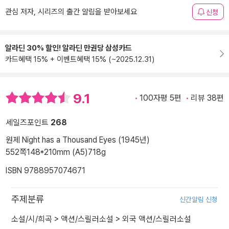
관심 저자, 시리즈의 출간 알림을 받아보세요
신청
알라딘 30% 할인! 알라딘 만권당 삼성카드
카드혜택 15% + 이벤트혜택 15% (~2025.12.31)
9.1
100자평 5편
리뷰 38편
세일즈포인트
268
원제 Night has a Thousand Eyes (1945년)
552쪽
148*210mm (A5)
718g
ISBN 9788957074671
주제분류
신간알림 신청
소설/시/희곡
>
액션/스릴러소설
>
외국 액션/스릴러소설