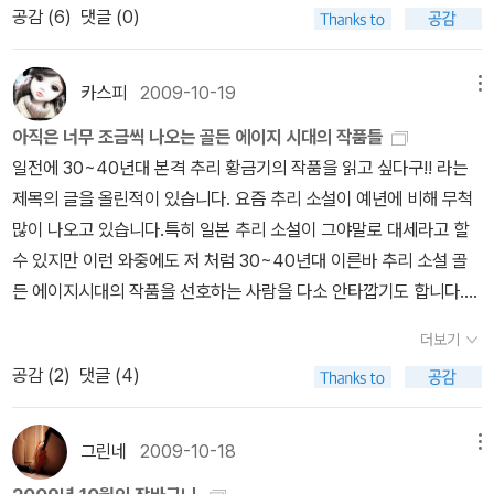
근데 <트와일라잇>을 읽다가 영화와 똑같은 전개에 식상하여 멈칫하
은 위치에 있는 경찰이 아닐까 싶다. 기데온의 리더쉽, 기데온이 통솔
공감 (
6
)
댓글 (0)
다는 커피가 있는 책인데, 이게 뭐야 시시해..라는 에피소드들을 읽다
다 대고 징징거렸을 때 많은 분들께서 위로해주시고 힘 북돋워주셨어
가지고 있다]아직 안 읽어 본 분 있으면 한번 읽어 보시기를...미국 느
아있는 시체의 죽음>단편집한동진 <경성 탐정록>요코야마 히데오
고 있는 중이다.히가시노 게이고는 이제 안녕이라고 생각했었는데,
하는 경찰들, 그리고 사건이야기뿐만 아니라, 가족문제와 같은 경찰
보면 어느새 빠져 있는 나를 발견할 수 있다. 움베르트 에코 <책으로
요. 여러분들 덕분에 엄마가 좋아지신 것 같아요. 감사합니다. ^^
와르라나 뭐라나... 굿! 한표 던진다.그리고 지금 읽고 있는책[사우스
<제3의 시효> 에이드리언 코난 도일, 존 딕슨 카 <셜록 홈즈 미공개
가가 형사 시리즈는 왠지 궁금하기도 하고 <둘 중 누군가 그녀를 죽
의 개인사에 대한 이야기도많이 나온다.87분서 ->마틴 벡 -> 기데온
천년을 사는 법> ★★★★ '미네르바의 성냥갑'이 더 멋진 제목으로
브로드]는 지그 막 일고 있는데 진도가 좀 나가는 편이다.골치덩이
사건집> 교고쿠 나츠히코 <항설백물어>비非 미스터리, 올해의 베스
카스피
2009-10-19
메뉴
였다>와 <내가 그를 죽였다>는 끌리기도 해서 중고샵에서 얼른 구
의 순서로 초반에 버닝했더랬다. 어렵사리 미국 헌책방에서 몇작품
새로 나옴. 에코 전집 책이 때타기 쉬운 표지, 프로이드 표지 욹어먹는
[콜디스트윈더],[역사와계급의식] 이 두놈은 어떻게 할까 고민이다.
트는 따로 후보작을 기술하지 않음.영예(?)의 최종 선정작과 선정의
매!화제의 책 <사우스 브로드>는 순전히 알라딘 서재를 돌아다니다
더 구해두었지만, 동서미스터리에서 이렇게 소개해준 것만으로도 감
아직은 너무 조금씩 나오는 골든 에이지 시대의 작품들
거 같음, 실물은 대략 맘에 안 든다. 종이질은 최고! 플러스 마이너스
안 읽기엔 아깝고 읽자니 진도가 너무 더디고.....이가을이 다가기전에
변은 (2)편에서...
가 어느 분 페이퍼를 읽고 충동 구매. <유대인 경찰연합> 역시, <피
지덕지해야할지도 ;;아날두르 인드리다손의 에를렌두르 시리즈이다.
일전에 30~40년대 본격 추리 황금기의 작품을 읽고 싶다구!! 라는
'괜찮음'으로 수렴함. 스테판 메이어 <트와일라잇>, <뉴 문> ★★★
마무리 지어야 할텐데....
츠버그의 마지막 여름>을 읽고 사지 않으리라 했었는데 중고샵에 나
러시아소설 못지 않은 생소하고 긴 이름 퍼레이드인 아이슬란드 소설
제목의 글을 올린적이 있습니다. 요즘 추리 소설이 예년에 비해 무척
어떤 내용인가 했다.<지식e - 5> ★★★ 처음 읽은 지식e-5. 인터
온 것을 보고 얼른 구매.그리고, 아직 오지 않아 기다리는 책이..<그리
이다. 별로 안 팔렸을 것 같은데, 매니아들의 강추리스트에 늘 올라 있
많이 나오고 있습니다.특히 일본 추리 소설이 그야말로 대세라고 할
뷰 모음집이라 전부가 다 좋을 수도 전부가 다 싫을 수도 없다. 다만,
고 지금 사고 싶은책>응? 막상 정리하고 보니 사고 싶은 책은 몇 권
는 작품이고, 영림 카디널에서 근성으로 3권이나 내 줬다! 에를렌두
수 있지만 이런 와중에도 저 처럼 30~40년대 이른바 추리 소설 골
전체적으로, 이 시리즈가 그간 왜 이렇게 인기가 많았을까. 의문이 들
없네? 하하, 다음 달에는 괜찮은 책이 좀 덜 출간되기를.
르를 중심으로 형사들 이야기가 골고루 나오지만, '아이슬란드'라는
든 에이지시대의 작품을 선호하는 사람을 다소 안타깝기도 합니다.
긴 한다. 1-4는 좀 다른가? 김형경 <좋은 이별> ★★★★ 내 이야
다소 생경한 장소에 대한 이야기를 읽는 매력, 엄청나게 춥고, 고독하
하반기에 들어서도 황금기의 작품은 일본 추리소설에 비해서는 아주
기가 아닌 것 같기도 하고, 내 이야기인 것 같기도 하고. 이별에 대처
더보기
고, 꿈이라는건 밤에 잘 때도 없는 그런 막막한 느낌이 세권 모두를 꿰
미미하지만 몇권씩 소개되긴 하고 있습니다. 1.아리비안 나이트 살인
하고, 상실감을 파악하고, 좋은 애도행위를 하라.고 말하고 있다. 공지
공감 (
2
)
댓글 (4)
뚫고 있다. 발랄한 거 찾으면 코지 미스터리나 읽으시던가. 경찰소설
-책소개를 보면 엘러리 퀸과 같은 본격파 작가들에게 많은 영향을 준
영 <도가니>필리프 들레름 <고독하지 않은 홀로되기> 박경미 편집
의 또 다른 특징은 박봉에 야근에 피곤하고, 여기저기서 쪼이며 누가
미스터리 작가, 존 딕슨 카의 작품. 소설은 개성이 뚜렷한 세 명의 화
디자이너를 완성하는 인쇄 실무 가이드 >피터 게더스 <마지막 여행
시키지 않아도 죽도록 일하지만, 덕분에 가족이고 뭐고 다 떠나 홀로
자가 등장해서 저마다 독특한 목소리로 사건에 대해 이야기하는 세
을 떠난 고양이> 마티 베커 <고양이가 궁금해>★★★★★ 고양이
그린네
2009-10-18
메뉴
인 '고독'을 담고 있다는 것이다.그런 면에서 에를렌두르 시리즈는 아
부분으로 구성되었다. 그러나 단순히 완결된 사건을 두고 세 사람이
계의 실용서, 초보집사에게 권하고 싶은 단 한권의 책 ^^ 리차드 예이