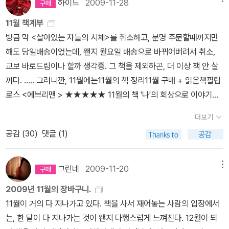
하이드
2009-11-28
인적인 심상이고, '경감' 이라고 했지만, 각국의 경찰직급이 다 달라서
로 영화를 좀 알고 썼다는 느낌이 들어서 '번역 솜씨와 별개로 꽤 내공
런 책은 참 빨리도 번역되어 나온다. 그리고 나도 참 빨리도 사서 읽는
을 뿐인데도 그렇다. 이렇게라도 한번 씩 정리하고 넘어가는 것이 빈
대충 '경감'느낌이라고 생각하면 되고, 위에 언급한 인물들이 다 '경
은 있는 역자로구나'하는 생각이 들었다. 그러나 알고 보니 외국의 울
11월 책계부
구나. 이런 책은. -_-;;;;; 정신이 산란하여 그 재미있는 잭 리처 시리즈
약한 기억력에 대한 보조메모리 기능은 해 줄 것 같다. 나의 주 탐독
감'인건 아니라는 것도 이야기해둔다.*********************
리치 연구가가 쓴 글이었음. 어쨌든 그 글은 괜찮았다. 이것이 이 책을
방금 막 <살아있는 자들의 시체>를 취소하고, 분명 주문할때까지만
읽는데도 이주씩 걸렸는데, 이 책은 이틀만에 숨풍 읽어냈으니 가독
대상인 미스터리 소설 및 장르 소설 분야에 한정하였고, 출판 연도에
*************************************나를 처음 경찰
출간하는 데에 하여튼 노력을 기울였을 분들께 그나마 위안이 될지는
해도 당일배송이었는데, 왠지 월요일 배송으로 바뀌어버려서 취소,
력은 인정하나, 참, 울고 싶도록 유치하다. ㅠ_ㅠ 트왈라잇도 완독한
상관없이 내가 올해 읽은 책들을 대상으로 하였다.2009년 미스터리
물로 빠지게 한건 에드 맥베인의 87분서 시리즈다.주구장창 번역되
모르겠지만.
교보 바로드림이나 할까 생각중. 그 책을 제외하곤, 더 이상 책 안 살
나다!!! 하고 가열차게 도전하였으나 이 책에 비하면 트왈라잇 시리즈
결산총평여전히 일본 미스터리 출판의 행렬은 이어졌다. 하지만 유명
어 나오는 <경관혐오>를 제외하곤, 국내에 읽을만한 번역본이 그닥
꺼다. ..... 그러니깐, 11월에는11월의 책 정리11월 구매 + 읽은책필립
는 맨부커상 감이랄까. -_-;;;; 트왈라잇의 팬픽으로 시작되었다더니
작가들의 대표작들이 요 몇년간 대부분 소개되었기 때문인지, 눈에
많지 않고, 그나마 절판이라아마존에서 왕창 구해서 읽어야 했는데,
로스 <에브리맨 > ★★★★★ 11월의 책 '나'의 회상으로 이야기는
주인공 이름부터 비슷하다. (에드워드- 이사벨라, 크리스천- 아나스
띄는 명품들의 빈도수는 조금 줄어들지 않았나 생각한다. 히가시노
가상의도시 아이솔라를 배경으로87분서의 형사들이 사건을 해결하
노년에 관하여 죽음의 결말을 향해 나아간다. 어머니의 죽음 앞에 '죽
타샤, 벨라, 아나 이따위로 부르는 것도-_-;) 트왈라잇의 '수위'에 도
게이고의 소설들은 거의 발본색원 수준으로 소개되는 것 같고, 미야
더보기
는 이야기.이 시리즈는'87분서 시리즈'라고 일컬어지긴 하는데, 굳이
음은 죽음일 뿐 그 이상은 아니다' 라고 말하거나, 아버지의 무덤 앞에
저히 만족하지 못한 10대 몇명이 모여서 오만 상상력을 다 발휘해서
베 미유키는 히가시노 게이고 만큼의 다작 작가가 아니라서 그런지
공감 (
30
)
댓글 (1)
많이 나오는 형사의 이름을 대자면, 케레라 형사다.어느 한 명의 카리
서 '묻히는 것이 어떤것인지 알'게 된다거나 죽음에 관한 담담할 수 없
쓴 느낌. 책으로 만들어지기엔 나무가 아깝다. 49. 로즈가든 - 기리
출판이 상대적으로 뜸해졌다. 그 이외에도 신본격 시대 초기의 작품
스마보다는 각각의 장단점을 잘 묘사하여 사건을 해결하게 하는 것.
는 결말에 관하여 담담한 어조로 이야기한다. 격정, 분노 보다는 외로
노 나쓰오 무라노 미로 시리즈 중, 미로가 고교생이었을 때부터 시작.
들이 시공사와 한스미디어를 통해 조금씩 나오고 있어, 외면당했던
이 바로 경찰소설의 매력. 이시리즈에서 특히나 매력적인 것은 아이
움과 슬픔, 체념과 후회로 범벅이된 노년이다. 평범한 사람(에브리맨)
미로의 전남편 이야기도 나오고 아직은 멋진(한숨 ㅠ_ㅠ) 게이 이웃
그린네
2009-11-20
메뉴
시기의 작품들에 대한 갈증을 다소나마 풀어 주고 있다.오히려 영미,
솔라라는 도시 자체이다.뉴욕이 배경인듯한 이 가상의 도시에서 일어
들은 '과거', '현재' 그리고 '미래'를 가지고 있지만, 노년의 '평범한 사
도모씨의 젊은 모습도 볼 수 있다. 여전히 남자들은 변변찮고 여자들
유럽권의 미스터리 스릴러들이 폭넓게 소개되었고, 좋은 평가를 받은
2009년 11월의 장바구니.
나는 무정과 그것을 지켜보는 도시의 모습이 엄청 멋지게 표현되어
람(에브리맨)들에게는 '미래'는 거의 없고, '현재'를 잠식한 '과거'가 있
은 교활하고 그리고 여전히, 기리노 나쓰오는 대단하다!!!! 50. 모르
작품들도 많이 눈에 띄는 한 해였다. 생각지도 않고 있었던 고전들이
11월이 거의 다 지나가고 있다. 책을 사서 재어놓는 사람의 입장에서
있다.마이 슈발, 펠 바르의 <웃는 경관> 은 스웨덴의 '87분서 시리즈'
을 뿐이다.미나토 가우에 <고백> ★★★ 이야기만 있음. 쉽게 읽히
는 여인들 - 신경숙 역시, 신경숙 작가와는 다시 작별. 51. 언더베
다수 출판되었다. 딕슨 카를 위시하여 울리치, 브랜드, 버클리 콕스,
는, 한 달이 다 지나가는 것이 왠지 다행스럽게 느껴진다. 12월이 되
라고 불리는 작품이다. 이 부부는 스웨덴에 에드 맥베인의 87분서 시
는 것이 미덕 요네하라 마리 <마녀의 한다스> ★★★경험도 많고,
리의 마녀들 - 존 코널리 역시나 산 지는 한참 되었는데 -_- 이제야
반 다인의 작품들이 하늘에서 내려온 선물마냥 깜짝 출간되었다. 하