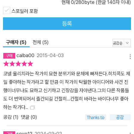
현재
0
/280byte (한글 140자 이내)
스포일러 포함
등록
구매자 (5)
전체 (5)
calba00
2015-04-03
메뉴
코넬 울리치라는 작가의 묘한 분위기와 문체에 빠져든다.히치콕도 제
일 좋아하는 작가라고 할 만큼 이 작가의 탁월한 아이디어와 사건 진
행이너무나도 묘하고 신기하고 긴장감을 자아낸다.그의 다른 작품들
도 더 번역되어서 출간되길 간절히...간절히 바라는 바이다너무 좋아
하는 작가다..
공감 (
1
)
댓글 (0)
soyo12
2024-03-02