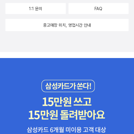
으로 나오는 인물의 심리에 대해서도징그러울 정도로 파고들어서, 악
글도 좋고, 정보도 많은이 분야 추천책.--------------------------
1:1 문의
FAQ
랄한 범죄자인건 분명한데,인간적인 안타까움과 동정의 여지를 가지
------------------------------------------------------------
지 않을 수 없다.가해자와 피해자가 뒤섞이는데, 어떤 판단도 섣불리
----리뷰를 다 안 쓰다보니, 뭔가 빼 먹은 책이 있을지도 모르겠다.이
중고매장 위치, 영업시간 안내
내릴 수 없다. 다카무라 가오루의 책은잘 안 읽힌다고들이야기한다.
번달은 책을 별로 못읽었네 싶었는데,꽤 많이 읽었군.나에게 온 책보
<황금을 안고 튀어라>에 비해 잘 읽히나 후루룩 읽고 넘어가지지는
다, 나간 책이 많기야 하지만, 이래서는 책이 줄지가 않잖아 ;; 올해의
않는다.분량도 분량이지만, 꽤 한참 붙들고 읽었다. 마지막장을 덮고,
책들도 정리하고 있는데, 2009년에 나온책은 일곱권밖에 안된다 그
다시 첫장으로 돌아가 읽고싶게 만드는 매력이 있는 작품.일본 경찰
이전 책들은 열다섯권 정도. 올해 부지런히 산 책들은 미래 어느 해의
소설하면, 이분을 빼놓을 수 없다. 요코야마 히데오. 착한미스터리를
'올해의 책'이 될까?
쓰는 작가라 호오가 분명히 갈리는데,약간 일드의 오버스러운 감동,
그러나 재미는 있는. 정도를 생각하면 될까? 조직내에서의 갈등에 대
한 이야기가 많이 나온다.가장 추천하는 작품은 <제3의 시효> 요코
야마 히데오의 이야기가 좀 질려서 안 읽고 있을 즈음에 너도나도 강
추하길래 읽었던 작품인데, 가장 인상적인 작품이다. 단편집인데, 각
계의 카리스마 있고, 각기 다른 능력의 소유자인 형사를 필두로 사건
을 해결한다. 다른 책들에 비하여, 이 작품집만은 '착한 것'과는 살짝
거리가 있는 재미난 책이다. 히가시노 게이고 역시 워낙 많이 번역되