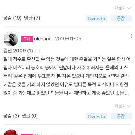
해나가고 있어. 분야를 가리지 않고 온갖 책을 다 끌어모으고 있기는
렇다고, 경찰들이 하나같이 바보스러울 필요는 없지 않을까. 하는 반
실에 괴로워하는 조련사의 입에서 '그들이 그녀를 쐈어요.'라는 말이
서 ^^ 그녀의 책들은 (읽지도 않은 주제에) 그저 연애소설일 뿐. 이라
을 헤메이는 것만으로도, 나는 그의 절망과 우울을 엿본 기분이 든다.
더보기
하지만 최근 일주일내에 가장 많이 본 것은 역시 카툰일까? 여백이
발. 내 주위에는 셜록 홈즈도, 포와르 경감도, 마플 할머니도 없는데,
나왔을 때는 두 손 두 발 다 들고 말았다. Come on! 이 정도만으로
고 생각했던 면이 있었는데와. 의외로 맛깔스럽다. 1814년경이 배경
그게 내가 코넬 울리치를 좋아하는 가장 큰 이유일 것이다.히치콕이
공감 (
19
)
댓글 (7)
많이 있으니 소설보다는 좀 더 쉽게 읽히는 건 사실이니.아니, 그래도
사건이 생기면, 바보 경찰을 찾아가야 한단 말인가. 하는 지극히 어린
도 이 책에 대한 비판은 충분한 듯하지만 미운 놈 떡 하나 덜 준다는
인데, 현대로 바꾸어도 전혀 어색함이 없을 듯 하다. 이 소설이 그녀
가장 좋아하는 소설가로 코넬 울리치를 꼽았던 것도 그런 이유가 아
꼬마비의 작품은... 음... 왠지 살인자 ㅇ 난감도 빨리 읽어봐야 할 것
시절다운 마음.물론 나는 지금도 셜록 홈즈는 물론이고, 필립 말로와
심정으로 한 가지 더 언급하자면, 요즘 출판업계의 관행에 비추어 보
의 마지막 소설이고 탈고 이듬해 마흔두살의 아까운 나이로 사망했다
닐까.뭐라도 좋으니 코넬 울리치 소설이 쏟아져 나왔으면 좋겠다. 코
만 같단 말이지. 도대체 꼬마비의 작품을 뭐라 해야할지....
(레이몬드 챈들러), 루 아처와 (로스 맥도널드), 매튜 스커더( 로렌스
면 그리 특별한 일은 아니겠으나, 편집을 헐렁헐렁하게 해서 한 쪽에
oldhand
2010-01-05
메뉴
는데, 현대에 태어났다면 더 자유롭게, 더 열심히 글을 남겼을 것 같아
넬 울리치 선집은 왜 나오지 않는 걸까?그래도 어느 정도 매니아층이
블록) 등의 우울한 탐정 캐릭터에 열광하지만, 어릴적 바보경찰의 선
들어가는 글자 수가 많지 않아 책이 하염없이 두꺼워진 가운데 더구
안타까운 맘이 든다. 43. 바에 걸려온 전화 - 아즈마 나오미 와와와
있는 소설가임은 분명한데 말이다.코넬 울리치의 소설은 번역하기 힘
결산 2009 (1)
입견을 깨준 경찰소설들에도 똑같이 열광한다. 방금 막, 지금까지 내
나 판형도 좀 큰 편이다. 종이도 그리 얇지 않고, 그렇다고 가볍지도
와와 +_+ 너무나 재미있다!!! >.< 코믹 하드보일드? 슈퍼니카 스트
들다는 얘기를 줏어들은 적이 있는데, 아쉽게도 이 소설의 번역은 지
절대 점수로 환산할 수 없는 것들에 대한 우열을 가리는 일은 항상 어
가 읽은 최고의 경찰소설 중 하나인 <마크스의 산>을 끝낸 기념으로,
않고. 크기에 있어 거의 비슷한 『마쓰모토 세이초 걸작 단편 컬렉션-
레이트를 물처럼 마시는 술꾼 탐정이라니. 멋지다!!!! 44. 탐정은
금까지 내가 보았던 코넬 울리치의 소설번역들 중에서도 조금 실망스
렵다.미스터리 동호회 등에서 연말마다 자주 치러지는 '올해의 미스
내가 좋아하는 경찰미스터리를 정리해보고자 한다.들어가기에 앞서,
상』과 비교해 보면 (마침 내 옆의 책장에 꽂혀 있어서 눈에 들어왔을
바에 있다. - 아즈마 나오미 역시나 재미있다. ^^ 이 작품이 바에 걸
러운 편이었다.번역가의 재치와 센스가 조금 부족했던 것이 아닐까.
터리' 같은 집계에 투표를 해 본 적은 있으나 개인적으로 <연말 결산
경찰물을 나누는 애매한 기준에 대해 이야기 하자면, '경감물'이란건
뿐이다.) 한숨이 푹푹 나온다. 더구나, 이건 다소 개인적인 느낌에 의
려온 전화 보다 먼저인데 나는 나중에 읽었다. 순서가 크게 상관은 없
> 같은 것을 거의 하지 않았던 이유도 별다른 목적 의식이나 지향점
보통 이야기하지 않지만, '경감물'과 '경찰물'로 나눌 수 있지 않을까
거한 소리이기는 하지만, 울리치의 작품은 이렇게 두툼하고 커다랗고
다. 역시나 하이드님의 소개를 읽게 된 작품. 45. 누런개 - 조르쥬
없이 손 가는대로 읽었던 책들을 다시 재단하고 게중 좋았던 것을 선
싶다. '경감물'에 속하는건, 경감의 카리스마가 사건해결의 주인 경우,
육중한 판형으로 나와 한 번 펼 때마다 각잡고 읽게 만들어서는 안 된
심농 아.. 예상치 못하게, 찡한 감동이 있었다. ㅠ_ㅠ 46. 탈주자 -
정하는 작업이 내겐 너무 어렵기 때문이었다.근 2~3년 간 리뷰나 단
대표적인 예로 콜린 덱스터의 모스 경감 시리즈나 심농의 메그레 경
다고 본다. 원래 분량이 많다고는 하지만 좀 더 부담이 덜한 책을 만들
더보기
리 차일드 잭 리처 시리즈 두번째. 역시 재미있구나! +_+ 첫번째인
평도 거의 남기지 않았기에, 나의 독서 기록은 읽었던 연도와 월만을
감 시리즈는 내 볼 때 경찰물이라고 하기 뭐하다. 같은 경감이 주인공
고자 노력할 수는 없었을까? 이 책에서 그마나 예상 이상으로 좋았
공감 (
3
)
댓글 (0)
추적자를 2011년 6월 8일에 읽었던데, 일년만에 재회 -_-;;;; 8월
달랑 기재해 놓은 엑셀 문서 하나가 전부다. 연초에 읽었던 책들의 목
이라도 아날두르 인드리다손의 에를렌두르나 JJ 매릭의 기데온, 마이
던 부분은 책 말미에 수록된 해설인데, 울리치 소설의 정수를 썩 잘 짚
47. 원샷 - 리 차일드 역시! 잭 리처 최고다. ㅠ_ㅠ 속이 시원한 액션.
록을 보니 아니, 이게 과연 올해 읽었던 책들인가 싶을 만큼 기억이 가
슈발, 펠 바르의 마틴 벡이 등장하는 소설은 '경찰물'로 분류한다. 개
어내고 있을 뿐만 아니라 관련 영화 작품을 인용함에 있어서도 실제
이랄까. ^^; 48. 그레이의 50가지 그림자 1, 2 - E. L. 제임스 이
물가물한 것들도 있다. 기껏해야 소설로만 보면 70여 권 남짓을 읽었
메뉴