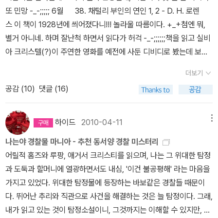
먼지를 뒤집어 쓰고 있는 것을 보면... 그러고보니 이 책의 내용과는
이 폼 잡기만 남고 사실 할 말은 아무 것도 없다는 듯한 인상마저 남긴
또 민망 -_-;;;;; 6월 38. 채털리 부인의 연인 1, 2 - D. H. 로렌
언자 제레미야 톰킨스에게 완전히 매혹되고 만다.그는 대박칠 주식
상관없이 말 그대로 [책장을]열게 되어 영광입니다, 라고 해야할지
다. 심지어 결말의 모호함에서 오는 아이러니나 비극적인 숙명성조차
스 이 책이 1928년에 씌어졌다니!!! 놀라울 따름이다. +_+첨엔 뭐,
을, 딸의 오래전에 사라졌던 물건을 눈앞에 보여주듯 이야기 해주고,
도. 어쩌다보니 끄트머리에 넣은 책의 제목이 '진보의 착각'이
도 실망감 속에 휘발되고 만다. 더욱 유감스러운 사실. 그렇게 철저
별거 아니네. 하며 잘난척 하면서 읽다가 허걱 -_-;;;;;;책을 읽고 실비
어느 날, 할란 레이드의 죽음까지 예언하고 만다.코넬 울리치의 인생
네. 그와는 상관없이.이 책들을 대하고 있노라면 외면하고 싶은 것들
히 스타일에 의지해 나가는 작품이라면 번역이라도 좋아야 할 텐데
아 크리스텔(?)이 주연한 영화를 예전에 사둔 디비디로 봤는데 보다
은 절망적이고 우울했다. 그가 살아생전 인정받지 못한 작가여서가
을 외면하고 살아가는 삶에 대한 부끄러움이 슬금슬금 기어나오기 시
그게 또 그렇지가 않다. 도저히 못 봐줄 만한 최악의 번역 같은 것은
가 자버렸다는;;;; 39. 차별받은 식탁 - 우에하라 요시히로 일본의
아니라, 어쩌면 태생이 그랬을지도 모르겠다는 생각이 든다. 자신에
작한다. 그나마 그것을 위로랍시고 부끄러워하며 살아가고 있는 것이
더보기
아니지만 울리치의 유려하고 감각적인 문장을 담아내기에는 지나치
부락민 출신인 작가가 세계를 돌아보며 흑인, 집시, 불가촉천민 등등.
게 예정된 죽음이 있었다고, 어린 시절부터 생각했다는 자, 그가 코넬
이제는 습관화되어버리고 있어서 또 괜히 맘이 저기하지만. 선물할
공감 (
10
)
댓글 (16)
게 뻣뻣하다. 처음에는 이걸 좋은 징조로 보았다. 눈 앞의 사건에 다소
소외된 이들의 고통을 달래주었던 영혼의 음식을 찾아다니는 기행이
울리치였고, '예언'같은 터무니 없는 소리를 지껄이면서도 충분히 스
책을 고르기 위해 컴을 켰는데 생각하고 있던 책들이 안나온다. 오늘
거리를 두고 에둘러 표현하기를 좋아하는 작가의 문장이 독자의 이해
다. 나의 소울푸드는 무엇일까? 집에서 거의 밥을 먹지 않는데, 엄마
릴감을 주고 있는 이런 소설을 쓰게된 것도 그러한 배경이 있었기 때
내로 장바구니에 넣으려고 했는데 이제 두권을 더 골라야하는데 마땅
를 위해 과잉 친절을 베푸는 역자를 만나게 되면 원래 지니고 있었던
가 돌아가시고나면 (상상만으로도 죄책감. ㅠ_ㅠ) 미치도록 그리운
문이 아닌가 싶다.이 소설에는, 현실적으로 보기에는 너무나 많은 오
하이드
2010-04-11
메뉴
한 책이 눈에 안띄어. 내가 읽지 않은 책들은 선물하지 않던 습관도..
뉘앙스의 맛이 다 날아가 버리는 터라 직역 중심의 역자를 만나는 편
음식이 떠오를까? 40. 한 여자 - 아니 에르노 엄마와 딸의 관계
류가 들어있고, 너무나 환상적인 우연들이 겹겹히 겹친다.그런데도
읽지 않았지만 좋은 책들이 너무 많아서 이제는 그냥 무작위로 끄집
나는야 경찰물 마니아 - 추천 동서양 경찰 미스터리
이 더 낫기 때문이다. 하지만 이 한국어판의 역자는 지나칠 정도로 영
란...읽으면서도, 읽고 난 후에도 가슴이 아프다. 41. 밤은 천개의
진부하지 않은 것, 조작된 트릭처럼 부자연스럽지 않은 것은 단연코
어 내어 아무 생각없이 선물해주기 시작하고있다. 책의 취향이라는
어릴적 홈즈와 루팡, 애거서 크리스티를 읽으며, 나는 그 위대한 탐정
어 문장의 관습에 의존하고 있어서 문장의 맛을 제대로 느끼기 전에
눈을 가지고 있다. - 코넬 울리치 1945년작이라고!!! +_+누아르. 란
코넬 울리치의 필력때문이라고 생각한다.비현실적이나 시적으로 표
것이 뭐... 어차피 내가 좋아하는 책을 그 누군가는 좋아하지 않을수도
과 도둑과 할머니에 열광하면서도 내심, '이건 불공평해' 라는 마음을
문장 자체의 거칠거칠한 면을 끊임없이 의식하게 만든다. 예가 한둘
말이 잘 어울리는 작품. 전혀 촌스럽지 않다. 클래식한 기품이 느껴진
현되는 환상적인 장면들, 너무 당연하면서도 괜히 마음이 쓰이는 문
있는 것이니.아, 근데 정말 어떤 책을 고르지? 4월에는 책도 좀,
가지고 있었다. 위대한 탐정물에 등장하는 바보같은 경찰들 때문이
이 아니지만 대표적인 경우를 하나만 지적하자면 대명사의 지나친 활
다고 할까. 순수하고, 또 점잖다. 좋은 작품이다. 아마도 하이드님의
장들, 아무것도 아닌데서도 아슬아슬한 스릴을 찾는 탁월한 연출, 아
말 그대로 '좀' 사고, 평소보다 좀 많은 책을 받았다. 왠지 요즘은 양장
다. 뛰어난 추리와 직관으로 사건을 해결하는 것은 늘 탐정이다. 그래,
용이다. 마치 원문에서 사용된 모든 대명사를 다 그대로 옮긴 듯 대명
소개로 (오래전-_-;) 사두었을텐데 이제야 읽었다. 저자의 다른 작품
름다운 묘사력과 절망적인 표현들. 그 모든 코넬 울리치만의 매력들
본에 판형이 커다란 책들을 많이 구입해버려서인지 책탑이 점점 확장
내가 읽고 있는 것이 탐정소설이니, 그것까지는 이해할 수 있지만, 그
사가 많이 나온다. 자신이 관리하던 암사자가 총에 맞아 죽었다는 사
들을 더 읽고 싶다. 7월 42. 설득 - 제인 오스틴 제인 오스틴 입문
이 모두 담겨있는 책이다.메마르지만 안개낀듯한 코넬 울리치의 글속