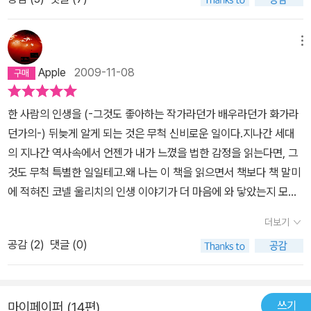
사내가 어떻게 망가지는지를 여실히 보여준다. 그 묘사는 하도 촘촘
1943)이라고 믿는다.) 『밤은 천 개의 눈을 가지고 있다』는 울리치
하게 만드는 서스펜스나, 약한 자여, 그대 이름은 인간. 이라는 주제거
하여 읽는 나도 숨이 턱턱 막힐 지경이다. 분단위 초단위로 등장인물
의 이러한 특성을 모두 담고 있는 작품이다. 퇴근 후 한 잔 걸치러 가
나. 후반부의 경찰들의 활약상(?)은 이 우울하고 신비한 이야기에 미
의 초조와 공포 불안을5백쪽 남짓으로 풀어낸다. 추리소설답게 각장
메뉴
는 동료들을 뒤로 한 채 홀로 고즈넉한 밤길을 걸어 집으로 향하던 형
스터리와 현실성을 가미하게 되고, 독자는 더욱더갈팡질팡 하게 된
은 관계된 여러사람들, 사건의 당사자들과 경찰들의 입장으로 서술되
사가 투신자살을 시도하는 여인을 만나고, 그녀를 구한 뒤 사정을 듣
Apple
2009-11-08
다.챈들러와 마찬가지로 울리치도 이제 아마 나올 작품들 다 나왔지
며사건과 관련된 정보의조각들이 하나씩 둘씩 밝혀지지만 해결되기
는다. 어느 날 우연히 찾아 온 작은 사건이 그녀를 신비롭고 음울한 예
싶다. 이런 작품들을 읽고 나면, 후유증이 꽤 오래간다. 그러나 그런
보단 점점더 예견된 죽음에 다가갈 뿐이다.이 소설을 읽기 시작하는
언자에게로 인도했으며, 그녀의 가족이 점점 더 그의 예언에 의지하
한 사람의 인생을 (-그것도 좋아하는 작가라던가 배우라던가 화가라
부작용들도 물론 독서의 묘미.
즉시 당신은 이야기 속 등장인물들을 사랑할 수 밖에 없다. 순진하고
게 된 바로 그 순간, 그녀의 아버지가 모 월 모 일 모 시에 사자의 아가
던가의-) 뒤늦게 알게 되는 것은 무척 신비로운 일이다.지나간 세대
공상적인경찰 숀과 아름답고 매력적인 진은 이 숨막히게 전개되는 소
리 아래에서 죽으리라는 예언이 던져졌음을. 가족은 도망갈 길 없는
의 지나간 역사속에서 언젠가 내가 느꼈을 법한 감정을 읽는다면, 그
설의 유일한 숨쉴 구멍이다.수사관별로 그려지는 사건보고도 그 수사
숙명의 무게 아래에 스스로 절망하고, 경찰들은 끝까지 이성을 믿으
것도 무척 특별한 일일테고.왜 나는 이 책을 읽으면서 책보다 책 말미
관의 성품이 고스란히 묻어난다. 악한일지도모를 저 미래를 내다보는
며 예언을 파해하고자 한다. 그런데 더없이 울리치스러운 이러한 요
에 적혀진 코넬 울리치의 인생 이야기가 더 마음에 와 닿았는지 모르
사내를 포함해서이 책의 등장인물들은자신의 일에는 엄격하면서도
소들에도 불구하고 『밤은 천 개의 눈을 가지고 있다』는 다소 실망스
겠다.<밤은 천개의 눈을 가지고 있다>은 바로 얼마전에 다 읽었는데,
순진한 성품이라 누구하나 미워할 수 없다.일상적인 나의 생활공간에
더보기
러운 작품으로 남고 만다. 문제는 울리치스러움의 부재가 아니라 울
내가 가장 좋아하는 코넬 울리치의 책들에 비해서는 다소 재미가 떨
서 공기가 조금씩 조금씩 빠져나가는 광경. 어둠이 찾아오고 평소에
리치스러움의 과잉에 있다. 그는 모든 순간, 모든 사건을 하염없이 멋
공감 (
2
)
댓글 (0)
어지는 책이긴 했지만, 그래도 코넬 울리치의 책은 어떤 것이든 무조
는 아름답게만 보이던 밤하늘이 나의 목숨을 노리고 매우 빠르게 덥
을 부려가면서 직설적으로 정보를 전달하는 일을 한사코 피한 채로
건 기다리는 마음을 가지고 있기 때문에 결코 실망하게 되는 책은 아
쳐오는 광경. 그 밀도 있는 묘사에 허겁지겁 주인공의 결말이 궁금해
어떻게든 간접적으로, 독자가 문장 자체를 음미하되 정보는 뒤늦게
니었다.게다가 '밤은 천개의 눈을 가지고 있다'라니....제목부터 먹고
서 책장을 넘기게 된다.책을 읽고 무척 화가 났다. 이런 소설이 긴 세
깨닫게끔 글을 이어나간다. 혹은 이미 어떤 상황이 펼쳐져 있고 인물
쓰기
마이페이퍼 (14편)
들어가지 않는가?어느 날 형사 숀은 늘 그렇듯 강가를 걷다가, 자살