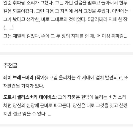
일순 휘파람 소리가 그쳤다. 그는 가던 걸음을 멈추고 돌아서서 한두
이미 과거에 예언되었다는 이야기를 듣게 된다. 터무니없는 말이었지
걸음 되돌아갔다. 그런 다음 그 자리에 서서 그것을 주웠다. 이번에는
만 진의 두려움이 극에 달하자 할란은 예언을 했던 인물인 제레미아
그가 봤다고 생각한, 바로 그대로의 것이었다. 5달러짜리 지폐 한 장.
톰킨스를 찾아간다. 그리고 톰킨스는 다가올 할란의 죽음을 예언하는
(……)
데…
그는 재빨리 걸었다. 손에 그 두 장의 지폐를 쥔 채. 더 이상 휘파람도
불지 않았다. 그는 잠시 멈췄다가 계속 걸어갔다. 이제 손에는 세 장의
지폐가 쥐어져 있었다. 그는 이전보다 더 서둘러 걸었다. 다시 멈췄다.
이제 한 손에 세 장의 지폐를 쥐고, 다른 손에는 또 한 장의 지폐를 쥐
추천글
고 있었다.
레이 브래드버리 (작가):
코넬 울리치는 각 세대에 걸쳐 발견되고, 또
‘들리니? 그것은 어디 공장이나 상점에서 고되게 일하며 피로에 지친
재발견될 가치가 있다.
여자애가, 도시 하층민의 공동주택 안을 돌아다니는 발소리일 뿐이
도로시 샐리스버리 데이비스:
그의 작품은 한밤에 들리는 비명 소리
야. 그 이상 아무것도 아니라고. 넌 왜 여기에 있는 거니? 왜 여기서
처럼 당신의 심장에 곧바로 파고든다. 당신은 때로 그것을 잊고 싶겠
이렇게 기다리며 서 있는 거야? 이런 곳의 누구도 가질 수 없는, 이 도
지만 결코 잊을 수 없다.
시의 그 누구도 가질 수 없는 능력을 가진 자가 말하는 것을 그녀가 네
게 물어다주길 기다리면서? 이 바보, 이 바보야! 왜 바싹 귀를 기울이