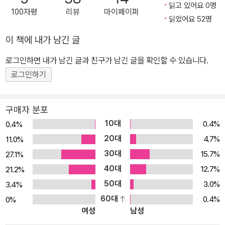
드디어 한국 독자들에게 소개된다. 1945년 미국에서 ‘조지 호플
읽고 있어요 0명
100자평
리뷰
마이페이퍼
리에 꼬리를 물고 이어지는 의문과 예언의 이면에 감춰진 거짓을 찾
리’라는 그의 필명으로 출간되어 영화로도 만들어졌던 이 소설은 국
읽었어요 52명
기에는 극복할 수 없는 장벽이 그들을 가로막고 있다.
제 스릴러 작가 협회가 선정한 최고의 스릴러 70편에 선정되었을 만
이 책에 내가 남긴 글
큼 작품성을 인정받았다. 섬세하고 치밀한 심리 묘사가 돋보이는 작
드디어 톰킨스가 예언한 운명의 밤. 형사들은 계속해서 단서를 추적
품 국내에 처음으로 번역되어 출간되는 이 작품은 차가운 도시의 밤,
로그인하면 내가 남긴 글과 친구가 남긴 글을 확인할 수 있습니다.
하고, 톰은 예언이 실현되는 것을 막기 위해 진과 함께 할란 곁을 지킨
어둡고 관능적인 전경을 실감나게 그리면서, 서서히 조여오는 죽음에
로그인하기
다. 그러나 자신의 미래를 알고 공포와 광기에 사로잡히는 레이드 사
대한 공포와 두려움을 코넬 울리치만의 독특한 기법을 사용해 표현하
이는 점점 더 황폐해져만 가고…….
고 있다. 가장 평범한 일상에서조차 섬뜩한 공포와 긴장, 흥분을 이끌
구매자 분포
시시각각 조여오는 예언의 시간. 죽음을 기다리는 사람의 치밀한 심
어낼 줄 아는 최고의 서스펜스 스릴러 작가 코넬 울리치! 이 책을 읽는
10대
0.4%
0.4%
리 묘사가 돋보이는 이 작품에서 예언의 진실은 무엇이며, 과연 정해
순간 시리도록 아름답고 처절한 공포의 선율이 당신의 마음속에 파고
20대
4.7%
진 운명대로 예언이 실현될 것인가에 대한 해답을 찾을 수 있을 것이
11.0%
들 것이다. 코넬 울리치의 삶과 작품 - 프랜시스 네빈스 주니어(Fran
다.
30대
15.7%
27.1%
cis M. Nevins, JR.) 울리치 소설의 뿌리는 그의 과거 깊숙한 곳에
40대
자리 잡는다. 울리치는 자신이 언젠가는 죽을 운명이라는 것을 이미
12.7%
21.2%
열한 살 때부터 알았던 듯하다. “뒤집어 놓은 유리병 안에 갇힌 불쌍
50대
3.0%
3.4%
한 곤충이 사방으로 뛰어올라 나가려고 하지만, 그것은 나갈 수 없다,
60대
0.4%
0%
여성
남성
나갈 수 없다, 나갈 수 없다. 나는 그 곤충처럼 갇혀 있는 느낌이 들었