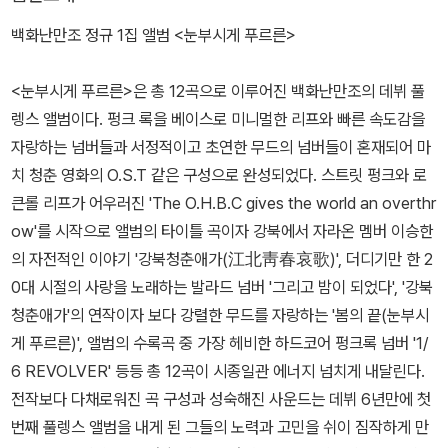
백화난만조 정규 1집 앨범 <눈부시게 푸르른>
<눈부시게 푸르른>은 총 12곡으로 이루어진 백화난만조의 데뷔 풀
렝스 앨범이다. 펑크 록을 베이스로 미니멀한 리프와 빠른 속도감을
자랑하는 넘버들과 서정적이고 초연한 무드의 넘버들이 혼재되어 마
치 청춘 영화의 O.S.T 같은 구성으로 완성되었다. 스트릿 펑크와 로
큰롤 리프가 어우러진 'The O.H.B.C gives the world an overthr
ow'를 시작으로 앨범의 타이틀 곡이자 강북에서 자라온 멤버 이승한
의 자전적인 이야기 '강북청춘애가(江北靑春哀歌)', 더디기만 한 2
0대 시절의 사랑을 노래하는 발라드 넘버 '그리고 밤이 되었다', '강북
청춘애가'의 연작이자 보다 강렬한 무드를 자랑하는 '봄의 끝(눈부시
게 푸르른)', 앨범의 수록곡 중 가장 헤비한 하드코어 펑크록 넘버 '1/
6 REVOLVER' 등등 총 12곡이 시종일관 에너지 넘치게 내달린다.
전작보다 다채로워진 곡 구성과 성숙해진 사운드는 데뷔 6년만에 첫
번째 풀렝스 앨범을 내게 된 그들의 노력과 고민을 쉬이 짐작하게 만