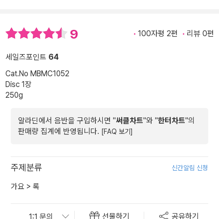
9
100자평 2편
리뷰 0편
세일즈포인트
64
Cat.No MBMC1052
Disc 1장
250g
알라딘에서 음반을 구입하시면 "
써클차트
"와 "
한터차트
"의
판매량 집계에 반영됩니다.
[FAQ 보기]
주제분류
신간알림 신청
가요
>
록
선물하기
공유하기