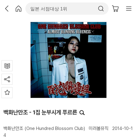
백화난만조 - 1집 눈부시게 푸르른
백화난만조 (One Hundred Blossom Club)
미러볼뮤직
2014-10-1
4