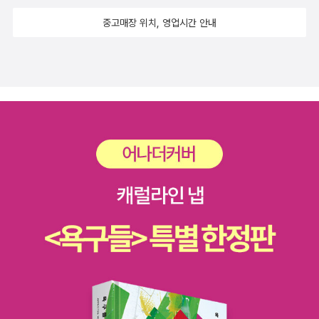
른지... 고민했던 건....안타깝게도 이 책이 지금은 절판이라는 사실이
중고매장 위치, 영업시간 안내
죠. ㅠㅠ새옷 입고 개정판 나와서 더 더 빛을 봤으면 하고 바랍니
다. 근처 도서관이나 중고서점에서 찾아보시고 보인다면 꼭 읽어보
세요!절대 후회하지 않으실거에요!!! 다음으로 소개할 작품
은! 작가 이름과 책제목부터 범상치 않은 육시몬(...이름 정말 웃기지
않습니까?ㅋㅋㅋ) 작가의 '조선 기생 홍금보'라는 작품인데요. 앗! 뭐
야? 로맨스야! 나는 로맨스 안읽어!... 하시는 분들 있으시죠?!실은 제
가 그렇거든요.저는 로맨스를 거의 읽질 않습니다.왠지 간질거리고
오글거리는 묘사가 많으면 견디질 못하거든요.ㅋㅋㅋ 그럼에도 불구
하고 이 작품은 너무도 재밌게 읽었답니다.그도 그럴것이 로맨스적인
요소가 그리 강하지는 않거든요. 거기에 신문물검역소랑 소재가 겹치
는 부분도 많고 이 책 또한 엄청 코믹하다는 사실! 목차의 소제목들
보이시죠? ㅋㅋㅋㅋ 2장 병풍후립신구 ㅋㅋㅋㅋㅋㅋㅋㅋㅋㅋㅋㅋ말
그대로 병풍 뒤에 서서 노래를 한다는 뜻이랍니다 ㅋㅋㅋㅋㅋㅋㅋㅋ
ㅋ 3장 온이유 홍금보 ㅋㅋㅋㅋㅋㅋㅋㅋㅋㅋ 홍금보라는 기생(이름
도 하필이면 홍금보에요 ㅋㅋㅋㅋ 홍콩 배우 생각나게스리 ㅋㅋㅋ)은