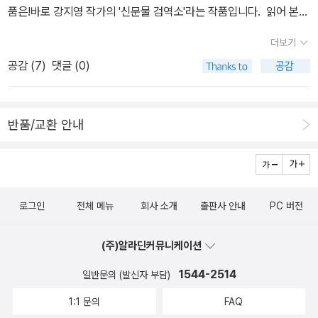
품은!바로 강지영 작가의 '신문물 검역소'라는 작품입니다. 읽어 본
사람은 누구나 이 책 정말 웃기다고 다른 사람에게 또 다시 추천하게
더보기
되는 책인데요.이 책을 읽으신 분들이 왜 꼭 한마씩 하게 되는고 하
공감 (
7
)
댓글 (0)
니!! 보이십니까? ㅋㅋㅋㅋㅋㅋㅋㅋㅋㅋㅋ주인공이 제주에 설치
된 신문물검역소라는 곳에서 말그대로 '신문물'을 검역하게 되는
데.... 그 검역 행위란 것이...오로지 생김새만을 통해 상상력을 총동원
반품/교환 안내
하여 그 용도를 추리하고 이름을 붙이는 거랍니다.때문에 그 과정이
매우 코믹한데다가......말도 안되는 한자를 가져다가 이름 붙이고 용
도를 설명하여 임금께 보고를 하는데...그게 또 절묘하게 맞아 떨어진
답니다 ㅋㅋㅋㅋㅋ 저는 평소에 이런 말장난이나 언어유희를 너무 좋
로그인
전체 메뉴
회사 소개
출판사 안내
PC 버전
아하는지라...처음 이 소설을 읽을 때 진정 배꼽 잡고 눈물까지 흘려가
며 읽었어요. 그렇다고 이런 말장난만이 주를 이루는 소설은 아니구
(주)알라딘커뮤니케이션
요.크게 보면 추리 소설로 분류되는 소설이랍니다.강지영 작가님 꽤
유명하시잖아요^^ 그래서 이 작품은 코믹 + 로맨스 + 추리 + 팩션
1544-2514
일반문의 (발신자 부담)
까지 아우른답니다.실제로 제주에 표류해 결국 조선에 귀화한 박연이
1:1 문의
FAQ
란 인물이 등장하기도 하구요^^ 다만.... 이 책을 과연 소개를 해도 될