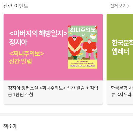
관련 이벤트
전체보기
정지아 장편소설 <찌니주의보> 신간 알림 + 적립
한국문학 사랑
금 1천원 추첨
뷰 <지푸라
책소개