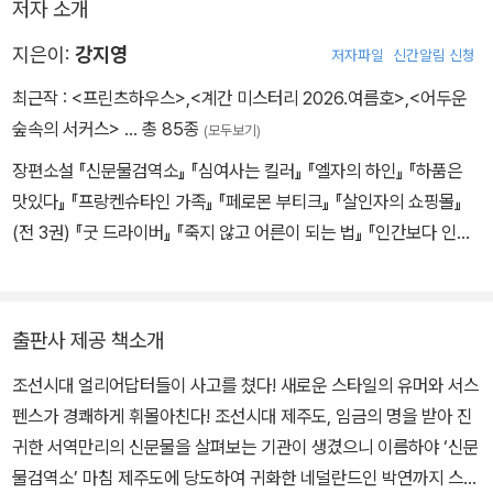
저자 소개
온 코길이는 그야말로 보잘것없는 검역소를 집어삼킬 듯한 위용이었
다.
지은이:
강지영
저자파일
신간알림 신청
최근작 :
<프린츠하우스>
,
<계간 미스터리 2026.여름호>
,
<어두운
숲속의 서커스>
… 총 85종
(모두보기)
장편소설 『신문물검역소』 『심여사는 킬러』 『엘자의 하인』 『하품은
맛있다』 『프랑켄슈타인 가족』 『페로몬 부티크』 『살인자의 쇼핑몰』
(전 3권) 『굿 드라이버』 『죽지 않고 어른이 되는 법』 『인간보다 인간
적인』 『거의 황홀한 순간』 『기린 위의 가마괴』 『양의 실수』 『어두운
숲속의 서커스』, 소설집 『굿바이 파라다이스』 『개들이 식사할 시간』
『살인자의 쇼핑목록』 등이 있다. 『살인자의 쇼핑몰』과 『살인자의 쇼
출판사 제공 책소개
핑목록』이 영상화되었으며, 『심여사는 킬러』를 비롯한 주요 작품은 1
조선시대 얼리어답터들이 사고를 쳤다! 새로운 스타일의 유머와 서스
7개 언어로 번역되어 전 세계 20개국에서 출간됐다.
펜스가 경쾌하게 휘몰아친다! 조선시대 제주도, 임금의 명을 받아 진
귀한 서역만리의 신문물을 살펴보는 기관이 생겼으니 이름하야 ‘신문
물검역소’ 마침 제주도에 당도하여 귀화한 네덜란드인 박연까지 스카