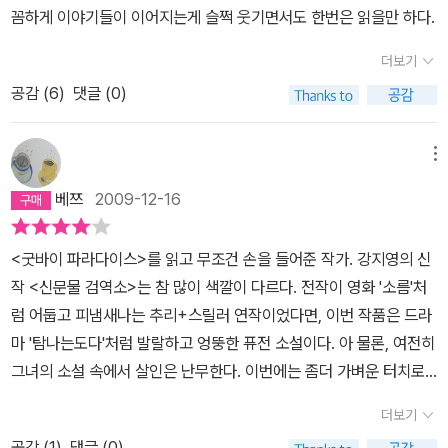
나는지 작가는 본능적으로 알고 있는 듯하다. 여기에 구수한 한국 특
꼼하게 이야기들이 이어지는게 슬쩍 웃기면서도 한번은 읽을만 하다.
유의 입말이 감칠맛을 더해주면서 조선시대를 배경으로 삼은 가장 유
더보기
쾌한 소설의 탄생을 알리고 있다. 소설 속에서 임시기관이었던 신문
공감 (
6
)
댓글 (0)
물검역소가 신문물연구소로 거듭나고, 또 다른 귀화 네덜란드인 하멜
을 맞이하면서 끝날 때쯤, 그동안 희로애락을 함께해온 등장인물들과
어느새 정이 들었다는 사실에 새삼 놀랄지도 모른다. [나름 그럴 듯하
메뉴
게 밝혀 적은 포복절도 신문물 보고서] 불아자 不?者 두 개의 볼록하
베쯔
2009-12-16
고 둥근 천을 이어 붙인 두건으로 아니 불, 높을 아, 놈 자자를 써 불아
자라 칭하였습니다. 서양 벼슬아치가 사용하던 관모로 추측되오며 관
<굿바이 파라다이스>를 읽고 무조건 손을 들어준 작가. 강지영의 신
리라 함은 모름지기 백성을 섬기는 낮은 자리의 사람이라는 뜻으로
작 <신문물 검역소>는 참 많이 색깔이 다르다. 전작이 영화 '소름'처
불아자라 이름 지었습니다. 입수한 불아자는 봉이 두 개지만 고급 관
럼 어둡고 피냄새나는 추리+스릴러 연작이었다면, 이번 작품은 드라
리일수록 봉의 개수가 늘어날 것으로 추측됩니다. 추후 외국에 사신
마 '탐나는도다'처럼 발랄하고 엉뚱한 퓨전 소설이다. 아 물론, 여전히
을 보낼 때 벼슬아치의 관모도 불아자로 바꾸심이 어떠한가 아룁니
그녀의 소설 속에서 살인은 난무한다. 이번에는 좀더 가벼운 터치로-
다. 치설 痔? 항문에 질환이 있는 자가 사용하는 의료 용구로 추측되
제주의 신문물 검역소라는 관청에 갓 부임한 햇병아리 관리 함복배.
는 도구입니다. 긴 막대의 끝에 짐승의 갈기로 보이는 뻣뻣한 털이 붙
더보기
그에게는 어릴 적부터 연모하는 연지라는 아가씨가 있는데, 그녀의
어 있습니다. 손잡이인 막대로 치핵을 밀어 넣고 털이 달린 부위로 항
공감 (
1
)
댓글 (0)