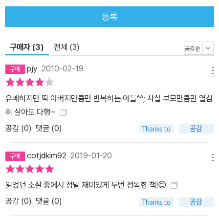
다시 돌아갈 날만을 꿈꾼다. 그와 함께 신문물을 살펴보는 이는 제주
등록
에서 소문난 난봉꾼 한섭과 그치지 않는 식탐에 우둔하기 짝이 없는
관노비 영보이다. 답답해하던 복배는 마침 배가 좌초되어 제주 감영
구매자 (3)
전체 (3)
에 잡혀온 서양인을 접하는데 머리가 노랗고 눈이 파란 그는 자신을
밸투부레라고 소개한다. 그 역시 신문물이니 자신이 데리고 있어야
pjy
2010-02-19
메뉴
한다는 소리에 군소리 없이 감당하게 되었지만 부담만 더 커질 뿐이
다. 밸투부레라는 이름이 익숙하지 않아 그에게 화란 선비 박연이라
유쾌하지만 딱 아버지만큼만 반복하는 아들^^; 사실 부모만큼만 열심
이름 지어주고 함께 신문물을 살펴보는데 의외로 이자가 주는 도움이
히 살아도 다행~
크다. 소장 함복배를 중심으로 이들이 하나씩 밝혀가는 신문물의 쓰
공감 (
0
)
댓글 (0)
임은 그럴 듯하지만 언제나 조금씩 빗겨나가며 엉뚱한 웃음을 선사한
다. 함복배는 브래지어를 서양인의 관모라 여기고 자랑스럽게 쓰고
cotjdkim92
2019-01-20
다니는가 하면, 칫솔은 치질을 다스리는 의료용구로, 콘돔은 골무로
메뉴
착각해 여종의 손가락에 끼게 만든다. 박연은 그때마다 제대로 된 쓰
읽었던 소설 중에서 정말 재미있게 두번 정독한 책!😊
임새를 설명하려고 몸부림치지만 말이 제대로 통하지 않는지라 서로
간에 엉뚱한 오해만 쌓여간다. 브래지어를 설명하려고 그린 그림 때
공감 (
0
)
댓글 (0)
문에 음험한 남자로 몰리고, 그런 전력으로 콘돔의 쓰임을 설명하려