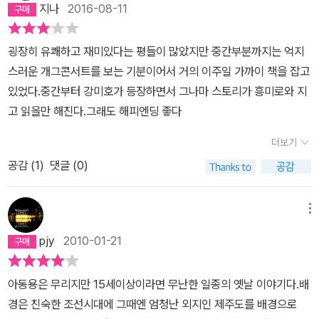
일 때, 사춘기 시절의 내가 연지의 고아한 옆모습에 반해 첨벙, 고인
지나
2016-08-11
고 말았는데. 과연 함복배는 연쇄살인사건을 해결하고 정인의 마음을
흙탕물에 자빠지면서도 히죽일 때처럼 그녀의 '어머나' 소리에는 세상
사로잡을 것인가.요즘 나오는 이른바 퓨전 사극을 소설로 옮긴듯한
의 모든 귀엽고 대견하고 장난스럽고 아찔한순간이 깃든 것만 같았
굉장히 유쾌하고 재미있다는 평들이 많았지만 중간부분까지는 억지
내용이다. 처음 접하는 브래지어가 뭔지 몰라 머리에 쓰는건줄 알고
다. -136P
스러운 개그콘서트를 보는 기분이어서 거의 이주일 가까이 책을 잡고
쓰고 다니고 외국인이 가르쳐줘도 도통 이해를 못하는 등등. 신문물
있었다.중간부터 강미호가 등장하면서 그나마 스토리가 흥미로와 지
을 처음 접하면서 벌어지는 해프닝을 심각한 연쇄살인사건과 교묘하
고 읽을만 해진다.그래도 해피엔딩 좋다
게 엮어가는 솜씨가 참으로 뛰어나다. 모처럼 유쾌하게 읽은 한국작
가의 소설이었다.
더보기
공감 (
1
)
댓글 (0)
메뉴
pjy
2010-01-21
아동용은 무리지만 15세이상이라면 무난한 일종의 옛날 이야기다.배
경은 친숙한 조선시대에 그때엔 엄청난 외지인 제주도를 배경으로