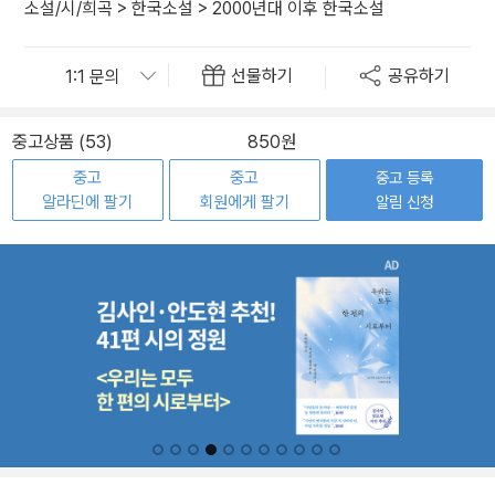
소설/시/희곡
>
한국소설
>
2000년대 이후 한국소설
선물하기
공유하기
중고상품 (53)
850원
중고
중고
중고 등록
알라딘에 팔기
회원에게 팔기
알림 신청