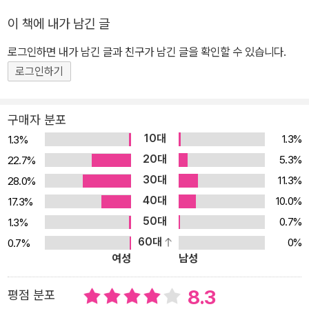
다이스》(씨네21북스)를 통해 중독성 강한 이야기들을 한껏 펼쳐보였
이 책에 내가 남긴 글
다. 추리, 스릴러, 공포, 모험, 멜로, 환상 등 소설이 취할 수 있는 모든
장치들을 능수능란하게 이용하지만 결코 하나의 카테고리로 규정지
로그인하면 내가 남긴 글과 친구가 남긴 글을 확인할 수 있습니다.
을 수 없는 강지영의 독특한 작품은 언제나 인간의 마음 깊은 곳에 숨
로그인하기
겨둔 본성에 닿으며 잔물결을 일으킨다. 단편 외에도 월간 《팝툰》에
〈심여사는 킬러〉를 연재해온 그녀는 중년의 평범한 아줌마이자 어머
구매자 분포
니인 심 여사가 전문 킬러로 활동하는 독특한 이야기로 울 수도 웃을
10대
1.3%
1.3%
수도 없는 그만의 독특한 블랙유머를 선사해왔다. 마치 화가가 그림
20대
5.3%
22.7%
의 소재에 따라 붓과 물감을 자유자재로 선택하듯 강지영은 작품에
30대
11.3%
28.0%
따라 능수능란하게 변신하며 자신의 세계를 넓혀왔다. 그것도 단 2년
40대
10.0%
17.3%
이라는 길지 않은 시간 동안. 그리고 그녀를 아는 독자라면 화들짝 놀
50대
랄 만한 장편소설을 새롭게 시도했다. 조선시대 제주도를 배경으로,
0.7%
1.3%
조선에 귀화한 네덜란드인 박연과 신문물검역소라는 외래 문물을 조
60대
0%
0.7%
여성
남성
사하는 기관의 관리들이 펼치는 포복절도 대활약을 그린 독특한 작품
《신문물검역소》를 내놓은 것이다. 이 작품은 그가 얼마나 다재다능하
8.3
평점 분포
며 천부적인 이야기꾼인지를 잘 보여준다. 단편선에서 보여준 기묘하