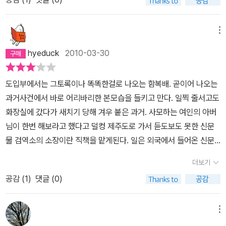
마음은 어디 있는지 알 도리가 없고. 서양에서 보내온 희안한 물건들
문 주변을 잘 문지르자 치질이 완화되는 결과를 얻을 수 있었습니다.
의 정체를 밝히는 대수롭지 않은 업무를 하며, 네덜란드에서 표류된
심한 변비가 있는 아녀자나 찬 곳에서 장시간 둔부를 방치하는 상인
서양인을 받아들여 한글도 가르치며 평화로운 날들을 보낸다. 그러던
메뉴
의 치질 예방에 사용이 가능하나 그 용도가 항문에 쓰이므로 타인의
중발생한 처녀 연속살인사건과 한양에서 파견된 암행어사 송일영. 살
도구를 공용하기는 곤란할 것으로 보입니다. 치질 치, 가죽 다룰 설자
hyeduck
2010-03-30
인사건의 해결은 묘연한 가운데 좌충우돌하는 우리의 주인공 함복
를 써서 치설이라 명명하였습니다. 앞으로 가정 상비용품으로 보급하
배-소설 중반까지 작가는 특유의입담을 자랑하며 '브라자-불아자',
는 것이 어떠한지 아뢰옵니다. 곤도미 困導? 연하고 얇은 가죽을 단
도입부에서는 그토록이나 똑똑한걸로 나오는 함복배. 곧이어 나오는
'코끼리-코길이' 이런 식으로 신문물을 우스꽝스럽게 해석해낸다. 소
련해 만든 물건으로 반 자 정도 되는 길이입니다. 손가락 두 개가 들어
과거사건에서 바로 어리바리한 본모습을 들키고 만다. 일찍 줄서고도
설의 분위기는 딱 퓨전 사극. 그러다가 뒤로 가면서 살인과 기방 사건
가면 조금 넉넉할 정도의 이 물건은 서양에서 바느질을 할 때 손가락
화장실에 갔다가 새치기 당해 겨우 붙은 과거. 사모하는 여인의 아버
등으로 분위기는 무겁고 칙칙해진다. 내게 더 재미있는 부분은 물론
에 끼고 쓰던 골무로 추측되옵니다. 조선에서는 과부나 가난한 여인
님이 한번 해보라고 했다고 덜컹 제주도로 가서 듣도보도 못한 신문
이 뒷부분이었지만.단어를 잘 다루고 문장이 탄탄한 강지영 작가. 스
네들이 생활고를 덜고자 삯바느질을 하는데, 이때 이 물건이 요긴하
물 검역소의 소장이란 직책을 맡게된다. 일은 외국에서 들어온 신문
토리 또한 뭐 흠잡을 데 없이 탄탄하다. 앞부분의 '한번 걸지게 놀아
게 사용될 것으로 사료됩니다. 곤할 곤, 인도할 도, 어루만질 미자로
물의 용도를 파악해서 임금에게 보고하는 일이다. 순조로울줄만 알았
보자' 분위기는 개인적으로 그다지 맞지 않았지만. 다음 번에는 현대
곤도미라 이름 지었으며 이는 가난을 어루만진다는 뜻으로 궁핍한 생
더보기
던 일은 어느새 난파된 배에서 온 외국인과 자신의 정인을 넘보는 암
를 배경으로 장편 추리소설 하나 써줬으면 한다.아래는 묘사가 무척
활 속에서도 희망을 잃지 않고 살아가는 강인한 조선의 여인들을 달
공감 (
1
)
댓글 (0)
행어사, 사람을 죽이고 제주로 유배온 코끼리 등등의 등장인물들로
사랑스러웠던 문장- 인정하고 싶지 않지만 지금 이 목소리에는 교태
래줄 귀한 물건이라 생각됩니다.
점점 꼬여만 간다. 암행어사는 툭하면 자신의 정인에게 추파를 던지
가 배어 있었다. 어린 고양이를 희롱할 떄, 막 걸음마를 시작하는 아이
고 코끼리는 말썽만 부리고 연쇄살인사건은미궁에 빠져가고 어리바
메뉴
를 독려할 때, 봄날 민들레 홀씨를 뜯어 낮잠이 든 동무의 코끝을 간질
리 처리하려고 한 일이 더 잘못되어 이제는 정인을 뺏길 처지에 놓이