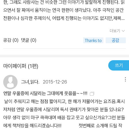
한, 그래도 사람사는 건 비슷한 그런 이야기가 발랄하게 진행된다. 읽
으면서 잘 짜여서 움직이는 연극 한편이 생각났다. 아주 극적인 공간
전환이나 심각한 주제의식, 어렵게 진행되는 이야기도 없지만,제목에
있는 신문물?을 검역하는 약방에 감초같은 재밌는 이야기로 사이사
더보기
이 쉬어가기도 하고,꽤 웃긴^^ 성격있는 등장인물들에, 나름 절절한
공감 (
0
)
댓글 (0)
연애스토리에다 연쇄살인사건까지.. 참 골고루 들어있다. 잘도 튕기
시는 머리좋은 연지아씨^^; 재수없지만 이쁘다니깐, 여주인공이니깐
용서해야되고 --;잘난척 만땅의 송일영군.. 이런 사람 진짜 꼭 있다..
쓰기
마이페이퍼 (1편)
재수없는데 잘난 ㅋㅋ미련은 남지만 거듭된 좌절로 거의 달관하는 심
정에 다다르는 남자주인공의 연애포기과정이 요즘의 초식남들 같았
그녀,읽다.
2015-12-26
메뉴
고~ 굳이 해피엔딩이 아니어도 괜찮았겠지만 그래도 좋게 마무리되
서 훈훈하다..어쩐지,,, 음식솜씨 없는 고상분 낭자의 밥상을 달게도
연말 우울증에 시달리는 그대에게 웃음을~~!!!
먹더라~~수상했다 ㅋㅋ다 아는 뻔한 소재라도 어떻게 풀어나가는
날이 추워지고 해는 점점 짧아지고, 한 해가 저물어가는 요즈음.혹시
지,, 진행하는 작가의 능력이 중요하다는걸 느꼈다~심각하지 않게 가
저처럼 연말 우울증에 시달리며 독서 권태기가 찾아온 분들 있나요?
볍게 읽혀서 재미있었다.기본 재미는 보장하는킬링타임용 액션코메
아무 생각 없이 마구 큭큭대며 배꼽 잡고 웃고 싶으신가요?그런 분들
디~~
에게 책처방을 해드리겠습니다!!! 첫번째로 소개해 드릴 작