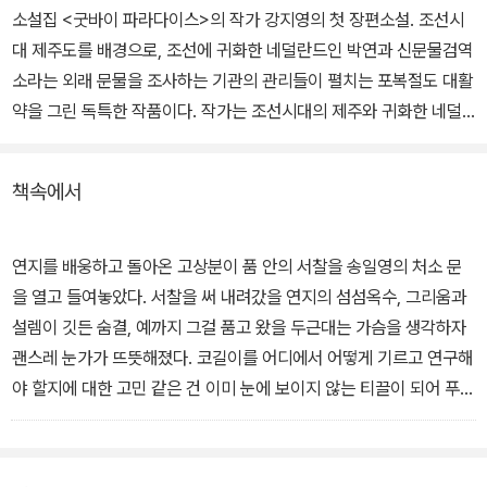
소설집 <굿바이 파라다이스>의 작가 강지영의 첫 장편소설. 조선시
대 제주도를 배경으로, 조선에 귀화한 네덜란드인 박연과 신문물검역
소라는 외래 문물을 조사하는 기관의 관리들이 펼치는 포복절도 대활
약을 그린 독특한 작품이다. 작가는 조선시대의 제주와 귀화한 네덜
란드인 박연을 소재 삼아 자유분방하게 이야기를 펼친다.
책속에서
조선시대 제주도, 임금의 명을 받아 진귀한 서역만리의 신문물을 살
펴보는 기관이 생겼으니 이름하야 '신문물검역소'. 마침 제주도에 당
도하여 귀화한 네덜란드인 박연까지 스카우트하니, 조선 최고의 얼리
연지를 배웅하고 돌아온 고상분이 품 안의 서찰을 송일영의 처소 문
어답터 관청으로 손색이 없다. 하지만 그들이 밝혀낸 신문물의 용처
을 열고 들여놓았다. 서찰을 써 내려갔을 연지의 섬섬옥수, 그리움과
는 듣기만 해도 포복절도. 임금이 하사한 코길이(코끼리)까지 어르고
설렘이 깃든 숨결, 예까지 그걸 품고 왔을 두근대는 가슴을 생각하자
달래야 하는데…
괜스레 눈가가 뜨뜻해졌다. 코길이를 어디에서 어떻게 기르고 연구해
야 할지에 대한 고민 같은 건 이미 눈에 보이지 않는 티끌이 되어 푸른
제주 앞바다로 둥실 날아간 것 같았다. 하지만 이튿날 오후가 되었을
때, 제주 앞바다로 날아간 티끌이 거대한 해일이 되어 검역소로 몰아
닥치고야 말았다. 송일영의 진두지휘 아래 꼬박 하루 반나절을 끌고