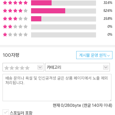
31.6%
고 서늘한 분위기는 온데간데없고 언제 그랬냐는 듯이 오밀조밀 요란
스럽게 펼치는 기막힌 해프닝을 보자면 어안이 벙벙해질 정도이다.
52.6%
강지영의 첫 장편소설 《신문물검역소》는 그동안 작가가 모아온 공력
15.8%
을 한꺼번에 쏟아 부은 소설로 한국 대중문학에 단비와 같은 작가가
0%
나타났음을 당당히 선언하고 있다. 한국적 상상력과 인물이 살아 숨
0%
쉬는 신선하고 즐거운 이야기, 빠르게 페이지를 넘어가게 만드는 몰
입도, 개성 있고 정감 가는 인물들이 자아내는 포복절도할 대사들.
《신문물검역소》는 근엄하고 자아도취적인 소설에 식상해진 한국 독
100자평
게시물 운영 원칙
자들을 위해 태어난 신물新物일지도 모른다. 그 누구도 상상하지 못
카테고리
한 서역만리 신문물을 둘러싼 조선시대 최고 해프닝! 조선시대 양반
가의 자제 함복배는 입신양명의 꿈을 품은 약관의 청년이다. 하지만
과거시험이 있던 날 시험장의 문이 열리기 전에 참았던 요의가 터지
면서 최악의 자리에서 과거를 치르게 된다. 결국 설왕설래하다가 실
력도 발휘하지 못한 그는 제주에 새로 생긴 신문물검역소라는 임시기
관의 소장으로 부임한다. 그곳은 왜국이 보내온 정체불명의 신문물을
현재
0
/280byte (한글 140자 이내)
살펴 임금께 보고하는 곳으로, 함복배는 임금의 눈에 들어 한양으로
스포일러 포함