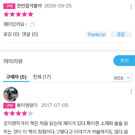
허리를 휘젓다가 아예 상종 못할 인간으로 오해받는다. 여기에 이미
한번즐겨볼까
2009-09-25
메뉴
영보가 자신의 치질에 시험 삼아 사용한 칫솔로 이까지 닦고 만다. 우
여곡절 끝에 소장 복배가 연모하는 아리따운 규수 이연지가 화란어를
재미있어요~
배우기 위해 검역소에 드나들고 박연도 차츰 그녀를 통해 조선의 말
공감 (
0
)
댓글 (0)
과 문화를 깨우쳐간다. 그러던 중 제주에 혼례를 앞둔 처녀들만 노리
는 연쇄 살인이 벌어진다. 시계, 총, 망원경, 비누, 선풍기, 여기에 임
금이 하사한 코끼리까지……. 그들은 조선 최고의 얼리어답터가 되어
쓰기
마이리뷰
사건의 중심으로 들어간다. 프리스타일 시대극 《신문물검역소》 새로
운 스타일의 유머와 서스펜스가 경쾌하게 휘몰아친다! 《신문물검역
구매자 (5)
전체 (17)
소》는 종래의 시대극이나 역사소설에서 보기 힘든 경쾌함과 발랄함,
무릎을 탁 치게 만드는 기발함이 돋보이는 작품이다. 과거 특정 시대
메뉴
를 배경으로 쓰인 소설이라면 당연 고증이라는 굴레 때문에 상상력이
몽이엉덩이
2017-07-05
제한되기 십상이지만, 작가는 과감하게 상상력의 극한을 달려보려는
듯 조선시대의 제주와 귀화한 네덜란드인 박연을 소재 삼아 자유분방
하게 이야기를 펼친다. 마치 우리가 익히 알고 있는 소재가 소설이라
강지영작가의 책은 처음 읽는데 재미가 있다.특이한 소재와 술술 읽
는 공간 속에서 허구와 어떤 황금비율로 뒤섞일 때 가장 절묘한 맛이
히는 것이 이 책의 장점이다.그렇다고 이야기가 허술하지도 않다.꼼