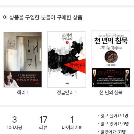
우트하니 조선 최고의 얼리어답터 관청으로 손색이 없네! 하지만 그
들이 밝혀낸 신문물의 용처는 듣기만 해도 포복절도! 임금이 하사한
이 상품을 구입한 분들이 구매한 상품
코길이(코끼리)까지 어르고 달래야 하니 오늘도 신문물검역소는 요
란법석, 왁자지껄, 신통방통! 《신문물검역소》는 미스터리와 모험, 멜
로까지 장르소설의 풍성한 장치들을 능란하게 운용하며 독자를 신천
지로 인도하는 경쾌한 대중소설이다. 강지영의 첫 단편집을 봤을 때
는 병든 인간 내면의 어둠을 가장 깊숙한 곳까지 직시하는 섬뜩한 작
가였다. 하지만 《신문물검역소》를 읽고 나서 강지영에 대한 평가를
약간 수정했다. 강지영으로 인해 한국의 대중문학이 성장하고 있음을
너끈히 증명할 수 있다. - 김봉석(대중문화평론가) 한국 문학의 단비
같은 작가 강지영의 첫 장편! 중독성 강한 웃음 한 판이 밀려온다! 강
해리 1
정글만리 1
천 년의 침묵
지영은 출판계에서 무서운 신예로 통한다. 수년간 국내 대기업을 상
대로 카피라이터로 활동해오다가 2007년부터 본격적으로 소설을
쓰기 시작한 그녀는, 공동 단편집 《한국스릴러문학단편선》(시작),
읽고 싶어요 1명
3
17
1
《한국추리스릴러단편선》(황금가지), 《한국환상문학단편선2》(시작)
읽고 있어요 0명
100자평
리뷰
마이페이퍼
에 단편을 실으면서 주목받기 시작했고, 자신의 단편집 《굿바이 파라
읽었어요 31명