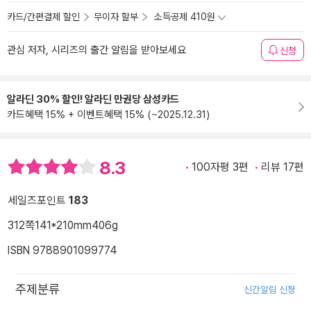
카드/간편결제 할인
무이자 할부
소득공제 410원
관심 저자, 시리즈의 출간 알림을 받아보세요
신청
알라딘 30% 할인! 알라딘 만권당 삼성카드
카드혜택 15% + 이벤트혜택 15% (~2025.12.31)
8.3
100자평 3편
리뷰 17편
세일즈포인트
183
312쪽
141*210mm
406g
ISBN 9788901099774
주제분류
신간알림 신청