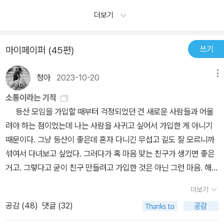
희망을 주고 싶었던 것일까. 희망처럼 절망적인 게 없는 건데... 그래
육체적 행위 자체에 큰 비중을 주는 건 아니지만 도대체 손에 닿지 않
더보기
도 희망이란 말은 희망적인가. 언어로 쌓은 헛된 집 - 그것을 감정이
는 정신적인 사랑만으로는 무언가 허전한 건 사실이다.에미가 레오의
라 부른다면 -이 결국 그리 헛된 것만은 아니란 걸 '일곱번째 파도'의
손바닥에 박힌 자신의 분신으로 표현되는 '보이지 않는 점'이 있는 손
쓰기
마이페이퍼 (45편)
결말이 말해준다. 우리는 무엇 하나도 헛되이 쌓고 있지 않다는 걸 긍
바닥 부분에 뽀뽀를 한다. 그 장면도 이쁘고, 아기자기하게 그리고 나
정할 필요가 있다. 동시에 그 결말은 완전한 사랑은 언어만으로는 부
중에는 점점 더 저돌적으로 유혹하는내용의 전개는 전편보다훨씬 생
청아
2023-10-20
메뉴
족하다는 것도 말한다. 완전한 사랑은 정신과 육체의 하모니다. 어느
생하고 좋았다.전편에는 뭐라 그럴까. 여자가 너무 튕기는 것 같아 다
한 쪽이 기우는 건 장애다. 하지만 사랑은, 사랑이라는 감정은 수많은
소 지쳤다. 난 튕기는 게 안 맞나보다. 좋으면 좋은 것이지. 물론 우유
소통이라는 기적
오해와 질투, 상처를 딛고 결국 살아남을 것이다. 이해하고 양보하고
부단함은 빼놓고... 가정이 있는 여자가 나중에는 이혼을 하고, 레오와
등산 모임을 가입할 때부터 걱정되었던 건 새로운 사람들과 어울
또 (레오에게 에미가 그런 존재인 것처럼) '내 손바닥에 간직한 점'처
사랑을 이룬다는 부분이 신경이 거슬리는 사람들이라면 이런 사랑 소
려야 하는 점이었는데 나는 사람을 사귀고 싶어서 가입한 게 아니기
럼 나의 일부로 동반의 길을 가야하는 것인지도 모른다.나라면 혹여
설 보지 않으면 된다.얼마전 영화 '전우치'를 재미있게 봤다. 오락영
때문이다. 그냥 등산이 좋은데 혼자 다니긴 무섭고 길도 잘 모르니까
일곱번째 파도를 맞는다 해도 새벽 세시면 여전히 북풍이 불어 들어
화, 정말 신나고 통쾌하게 스트레스 풀면 그만인 것을 무언가 내용이
섞여서 다녀보고 싶었다. 그러다가 혹 마음 맞는 친구가 생기면 좋은
올 것 같다. 에미도 여전히 그러면 좋겠다.
없네, 생각이 없네 하는 것은 오락실 와서 공부할려고 하는 자세랑 뭐
거고. 그렇다고 굳이 친구 만들려고 가입한 것은 아닌 그런 마음. 해당
가 다르지 싶다.로맨스 소설은 달콤하다. 솜사탕처럼. 이 책도 마찬가
사이트에는 함께 찍은 사진들, 개인 별로 찍힌 사진들, 멤버들이 함께
더보기
지로 해피엔딩이고 달콤하다. 그러나 그런게 말도 안되고, 여자가 그
산을 오른 뒤 도시락을 나눠 먹는 사진, 큰 양푼에 밥을 비벼 나눠 먹
공감 (
48
)
댓글 (32)
렇면 안되지 하면서 읽을 필요는 없다. 가볍게, 그리고 잠시 사랑에 빠
는 사진들이 보란 듯이 올라와 있었다. 운영자와 몇 명의 리더가 있고
진듯 행복하게 미소지으며 읽을 수 있으면이 책은 이 책으로서의 역
각 리더가 산행 공지를 올리면 참여하고 싶은 날짜에 신청을 하고 따