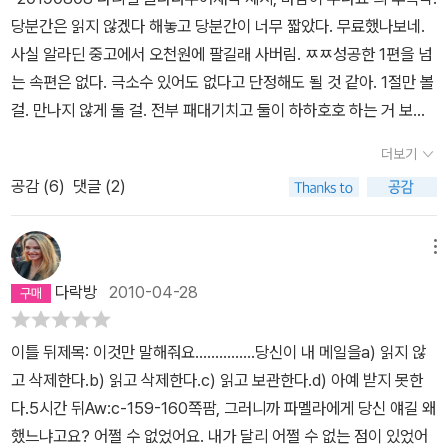
지만, 지나치게 조심스러웠고, 그래서 또 솔직하지 않았다. 나름대로
거나 다정한 말 아니 글이 감정을 들었다놓았다 하며 자신을 드러내
당분간은 읽지 않겠다 해놓고 당분간이 너무 짧았다. 무료했나보네.
맺다니! 둘 중 한 사람이 나를 생생하게 느끼고 싶다면 다른 한 사람이
는 최선을 다했지만, 그게 서로에게 좋은 결과가 되지 못한다는 걸, 그
거나 감추며 상대를 탐닉하고 있었다. 조사 하나, 단어 하나, 괄호 하
사실 알라딘 중고에서 오천원에 팔길래 사버림. ㅉㅉ성공한 1편을 넘
특별히 눈감아준다고요? 그러고 나서 한 사람이 영원히 사라져주면
는 좀 더 깨져보고서야 알아차릴 수 있었다. 뭐, 그게 인생인 거지만.
나, 점 하나, 말줄임표 하나, 느낌표 하나에도 그들의 다 드러내지 못
는 속편은 없다. 극소수 있어도 없다고 단정해도 될 것 같아. 1절만 볼
다른 한 사람이 나를 영원히 갖는다고요? 어디서 주운 물건인 양 한
온라인 상에서 알게 된, 호감을 지녔던 이와 만남을 가졌던 적이 있다.
하는 감정이 실려있었다.망설임, 주저함, 다가감, 그리움, 시기, 질투,
걸. 만나지 않게 둘 걸. 전부 패대기치고 둘이 하하호호 하는 거 보지
사람은 나를 원래 소유주인 내 남편에게 돌려주고, 다른 한 사람은 일
첫번째 만남은 좋았다. 우린 즐겁게 수다를 떨었고, 대여섯 시간의 대
과감함...얼굴을 마주보며 말하는 모습을 눈으로 담고 목소리를귀로
말 걸. 속편은 둘을 방해하는 요소들도 너무 약했고 너무 쉽게 만났고
종의 보상금으로 환상 속 인물과의 ‘손으로 잡을 수 있는 만남‘, 성적
화 속에 지루함을 몰랐다. 두번째 만남에서 나의 환상이 깨졌다. 온라
더보기
담는 것보다 모니터를 사이에 둔그들의 말 아니 글은 더욱 예민하고
이것저것 요것저것 할 거 다했다. 흥. 흥!독자들의 열렬한 요청에 부합
모험을 허락하는군요.(150)˝당신의 남편에게서 당신의 그 무엇도 빼
인 상에서의 그 이미지로만 남겨둘 것을... 하는 뒤늦은 후회. 덕분에
섬세하고 그래서 더욱 위험하고예리했다.그들의 언어를 따라가며 점
공감 (
6
)
댓글 (2)
했을 테지만 역시나 나는 해피엔딩을 안 좋아하는 부류라는 것만 확
앗고 싶지 않았어요.˝라고요? 이 보세요. 레오, 나는 당신의 바로 이
그 사람을 알게 됐던 모임까지 멀어지게 되었다. 모든 건 경우에 따라
점 그들의 '감정'에 빠져들어갔다. 나는 그들이 되어 때로는 애틋하게
인했다. 이 좋은 더위에 한정된 시간에 견디는 독서는 하지 말아야지.
런 지독히 보수적인 언사가 몹시 거슬려요. 왜 이런 말로 나를 깎아내
다른 것이고, 그 사람과 나와의 인연의 문제지 그게 '온라인'과 '오프
때로는 질투심에 불타 때로는 간절하게 서로를 그리워했다. 그러나
(사실 짜증내면서도 궁금하긴 했다. 얘들 그래서 어쩔건데? 하면서.)
리는 거예요? 나는 누구에게 속한, 그래서 다른 사람의 재산목록에
메뉴
라인'만의 문제는 아닐 것이다. 실제로 온라인에서 만나서 결혼해서
그것은 환상이었다. 에미의 12년 된 내부 세계 동반자 베른하르트가
정말 좋은 거만 골라보라구. 그러니 원래 그랬던 대로 대놓고 연애소
편입되어서는 안 되는 그런 물건이 아니에요. 레오, 나의 주인은 나지
예쁜 아이들의 부모가 되어 잘 살고 있는 내 친구도 있으니까.레오와
다락방
2010-04-28
말하듯 실체가 없는 환상, 뼈와 살이 있고 흠이 많은 실체가 아닌, 글
설, 대놓고 달달이는 아웃, 그래놓고 또 더 후진 책 기웃댈 것 같긴 하
다른 누구도 아니에요. 당신은 누구에게서도 나를 ‘빼앗을‘ 수 없고,
에미의 만남이 드디어 이뤄진다. 그것도 꽤 빈번하게. 만남 자체가 이
자 뒤에 숨어있는 환상이었기 때문에, 모든 건 완벽해 보였다. 감정은,
다. 에이 뭐 아무거나 보면 또 어때. 명작 고전 과학책 이런 건 또 보면
세상의 어느 남편도 나를 ‘가질‘ 수 없어요. 나를 갖는 사람도, 나를 빼
들에게 어떤 극적인 매개체가 되어주진 못했다. 만나고 나서 더 가까
이틀 뒤제목: 이것만 말해줘요...............당신이 내 메일을a) 읽지 않
사랑은, 미움은 과연 어디서 생겨날까. 말,말,말. 글,글,글. 허망하기
뭔말인지 모를 거면서 알아듣는 걸 읽는 게 낫지. 이렇게 오락가락 자
앗는 사람도 오로지 나뿐이에요. (216)왜 당신에게 메일을 쓰느냐고
워졌다든가, 더 멀어졌다든가 하지 않는다. 어찌 됐든 두 사람은 서로
고 삭제한다.b) 읽고 삭제한다.c) 읽고 보관한다.d) 아예 받지 못한
짝이 없는 - 그걸 알면서도 매달리게 되는 - 그것들로 짓는 사상누각
아분열을 거듭중이다.
요? 그럴 마음이 내켜서요. 그리고 일곱 번째 파도를 말없이 기다리
를 떠날 마음이 없었다는 걸 자꾸 확인시켜준다. 그걸 인정하는 것도
다.5시간 뒤Aw:c-159-160쪽팜, 그러니까 파멜라에게 당신 얘길 왜
에 그들의 감정이 실리고 눈을 뜨면 한 순간 날아가버릴 수 있는 한 줌
고 싶지 않아서요. 이곳 사람들은 무척이나 거칠고 고집스러운 일곱
엄청 돌아돌아갔지만....앞 이야기에서도 그랬듯이 이번에도 '베른하
했느냐고요? 어쩔 수 없었어요. 내가 달리 어쩔 수 없는 점이 있었어
바람같은 그것에 감정은 점차 더 고조되고 때로는 추락하고, 막연했
번째 파도가 있다고들 해요. 처음 여섯 번의 파도는 예측할 수 있고 크