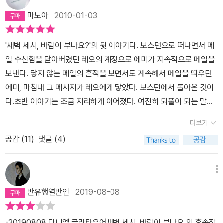
후엔 조금 가벼운 책, 술술 잘 넘어가는, 편안한 대사가 있는 소설 같
일함의 어떤 것도 카페 테이블로 옮겨지지 않았어요. 에미 당신의 기
마노아
2010-01-03
은 게 읽고 싶은데, 마침 내 눈에 띈 것이이 책이었다. 역시 타이밍이
대는 무엇 하나 채워지지 않았어요. 그래서 당신은 레오 라이케라는
중요한가 보다.두 사람이 주고 받는 이메일 언어, 구어체의 글이면서
현실의 인물에 관한 한 어느 정도 실망했어요. 아니, ‘실망‘은 지나치
'새벽 세시, 바람이 부나요?'의 뒷 이야기다. 보스턴으로 떠나면서 메
문어체의 묘한 깍듯함이 섞인 문장들을 읽으며 나는 점점 어디론가
게 후한 평가일 거예요. ‘깼다‘라고 하는 편이 오히려 적절하죠. 정신
일 수신함을 닫아버렸던 레오의 계정으로 에미가 지속적으로 메일을
빠져들어갔다. 어디에 빠져들었냐하면, 음, 창문을 두드리는 바람소
이 번쩍 든 거예요. ‘그러니까 이 사람이 진짜 그 남자야. 레오 라이케.
보낸다. 닿지 않는 메일의 흔적을 보면서도 계속해서 메일을 띄우던
리, 어디론가 달려나가고픈 해거름 잿빛 공기, 가늘게 흔들리는 잎새
아, 그래, 그렇지 뭐.˝ 당신은 지금쯤 이렇게 생각하고 있겠지요. 맞
에미, 마침내 그 메시지가 레오에게 닿았다. 보스턴에서 돌아온 것이
들의 몸부림같은 것, 도무지 시작도 끝도 알 수 없이 휘말려오는 그 비
죠?(59)대화가 지속되다가 레오가 에미의 남편과 했던 일들에 대해
다.초반 이야기는 조금 지리하게 이어졌다. 여전히 되풀이 되는 말장
슷한감정이란 것으로. 그리고주체할 수 없이 점점 타들어가는 언어의
고백한다.베른하르트 로트너란 에미의 남편이 레오에게 보낸 메일을
난이 때로 귀엽기도 했지만 때로 짜증도 나고, 도대체 다음 이야기의
목마름, 나아가 고갈상태 같은 것이 마음속에 자리했다. 표현할수록
더보기
그대로 에미에게 보낸 것이다.가족관계, 둘이 만나고 가정을 이루기
진전은 어찌 되는 것인지 애를 태우게 했다.그 사이 레오에게는 새 연
부족하고 말할수록 어긋나고 그러다 어느 순간엔 데칼코마니처럼 마
까지, 그리고 요즘 에미의 근황(남편의 입장에서)빨리 이 해프닝이 끝
공감 (
11
)
댓글 (4)
인이 생겼다. 그녀의 이름은 파멜라. 오, 눈치 없는 독자라도 다 알아
주 접으면 딱 맞아떨어지는 어떤 것, 그게 말이고 글이고그것으로 표
나기를 바라는 현실 남편으로서의 부탁.이를 보고 한동안 에미는 무
차리겠다. 이 여자, 가엾게 사랑을 마치겠구나... 눈앞에서 만질 수 있
현되어 서로 나누는 감정이더라.할퀴기도 하고 보듬기도 하고 갈증에
척 화가 나 며칠 후 레오에게 글을 쓴다.소설을 찬찬히 읽어보면 남자
고, 목소리를 들을 수 있고, 서로를 느낄 수 있는 상대이건만, 보이지
메뉴
애를 태우는 언어들 뒤에서 내가 에미가 되었다가 레오가 되었다가,
입장에서보다 여자 입장에서 쓴 에미의 글이 더 공감이 간다.이 작가
않는 이메일 저 너머의 연인이 더 강력해질 수도 있다니...보면은, 에
그녀가 되었다가 그가 되었다가, 목소리톤을 번갈아 조금씩 바꿔가며
반유행열반인
2019-08-08
는 어쩜 그렇게 여자의 마음을 꿰뚫듯 잘 알지?레오, 당신은 상상할
미는 좀 이기적으로 보였고, 막무가내형으로도 보였지만 자신에게 솔
읽어나갔다. 참 좋았다. 좀 간지러운(?) 대사들도 있었고 아릿하게 가
수 없을 거예요. ‘당신들‘이 나에게 무슨 짓을 한 건지. 배신당한 느낌,
직했다. 그에 비해서 레오는 좀 더 예의가 바르고 이성적으로 대처했
슴을 적시고 울리는 대사들도 있었다. 달콤하거나 씁쓸하거나 날카롭
-20190808 다니엘 글라타우어새벽 세시, 바람이 부나요 의 후속작.
물건이 되어 팔려버린 느낌이에요. 내 남편과 애인이 나 몰래 협정을