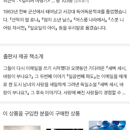
최근작 :
<걸리버 여행기>
… 총 103종
(모두보기)
타우어가 법원통신원으로 17년간 일하며 신문에 게재했던 실제 사건
1963년 전북 군산에서 태어났고 서강대 독어독문학과를 졸업했습니
을 토대로 집필했으며 도심 한복판, 평범한 일상 속에서 한 여자가 사
다. 『산적의 딸 로냐』 『엄지 소년 닐스』 『어스름 나라에서』 『스콧 니
랑을 시작하고, 끝내기까지의 과정과 심리를 완벽히 그려냈다. 두 남
어링 자서전』 『일요일의 아이』 등을 우리말로 옮겼습니다.
녀 간 위태로운 사랑 이야기와 마지막 반전은 독자들에게 신선한 충
격을 안겨준다. 작품 《개미 이야기》, 《그래서》, 《새들의 요란한 지저
귐》, 《성탄절 개》, 《이것 좀 봐》, 《테오》, 《영원히 사랑해》, 《기적 연
습》 등이 있다.
출판사 제공 책소개
그들이 다시 이메일을 쓰기 시작했다! 오랫동안 기다려온 『새벽 세시,
바람이 부나요?』 그 두번째 이야기 『일곱번째 파도』는 이메일을 매개
로 한 도시 남녀의 사랑을 세밀하게 그려낸 독일소설 『새벽 세시, 바
람이 부나요?』 그 후속 이야기다. 사랑에 빠진 사람들이 경험할 수 있
는 온갖 감정의 파노라마를 아름답고 섬세한 필치로 그려 보이는 이
소설은 전작을 읽은 수많은 독자들이 기다려온 바로 그 이야기, ‘그후
이 상품을 구입한 분들이 구매한 상품
로 에미와 레오, 그들의 사랑은 어떻게 되었는가’에 대한 이야기를 하
고 있다. 이 특별한 이메일 커플의 예민하고도 따뜻한 대화는 로맨틱