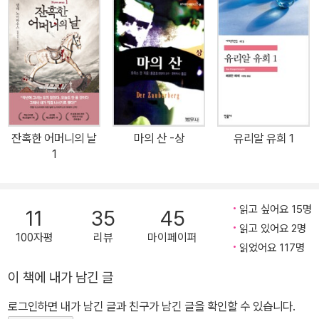
한 결말에 이를 때까지 독자들을 매혹하고 감동시킨다. 역시 처음부
터 끝까지 이메일로 이루어져 있는 소설은 전작의 감성적인 분위기를
고스란히 간직하고 있으며, 온라인과 오프라인을 넘나드는, 현실에
가까워진 주인공들의 이야기는 한층 더 쉽게 공감을 끌어낸다. 웹디
자이너이자 행복한 결혼생활을 누리고 있는 에미 로트너와 언어심리
학자 레오 라이케의 사랑을 서간문 특유의 내밀한 호흡에 담아낸 전
작 『새벽 세시, 바람이 부나요?』는 독일 현대문학에서 가장 매혹적이
잔혹한 어머니의 날
마의 산 -상
유리알 유희 1
고 재치 있는 사랑의 대화라는 호평을 받으며 2006년 프랑크푸르트
1
도서전 조직위원회와 독일서점협회가 주최하는 독일어문학상 후보에
올랐고, 연극과 라디오드라마로도 만들어져 큰 성공을 거두었다. 독
자들의 반응 또한 뜨거웠다. 출간과 함께 작가의 홈페이지에는 찬사
읽고 싶어요 15명
11
35
45
가 쏟아졌으며 후속작을 써달라는 메일이 하루에도 몇 번씩 작가에게
읽고 있어요 2명
100자평
리뷰
마이페이퍼
배달되었다. 또 출간부터 지금까지 장기간 독일 아마존 베스트셀러에
읽었어요 117명
머무르고 있다. 처음부터 끝까지 이메일로만 이루어져 있는 형식, 잘
이 책에 내가 남긴 글
못 보낸 메일 한 통을 계기로 한 번도 본 적 없는 남녀가 우정을 나누
로그인하면 내가 남긴 글과 친구가 남긴 글을 확인할 수 있습니다.
고 사랑에 빠진다는 낭만적인 설정, 주인공들의 세련되고 지적이면서