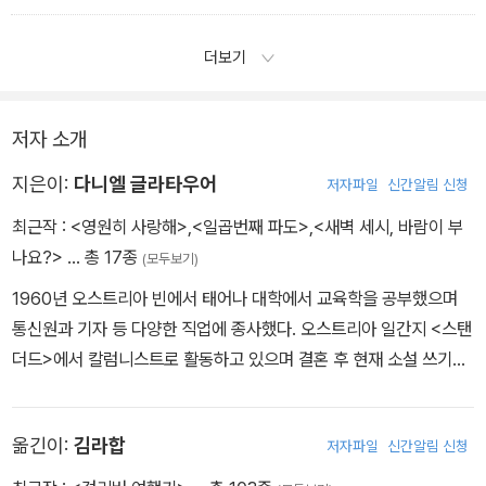
더보기
저자 소개
지은이:
다니엘 글라타우어
저자파일
신간알림 신청
최근작 :
<영원히 사랑해>
,
<일곱번째 파도>
,
<새벽 세시, 바람이 부
나요?>
… 총 17종
(모두보기)
1960년 오스트리아 빈에서 태어나 대학에서 교육학을 공부했으며
통신원과 기자 등 다양한 직업에 종사했다. 오스트리아 일간지 <스탠
더드>에서 칼럼니스트로 활동하고 있으며 결혼 후 현재 소설 쓰기에
전념하고 있다. 다니엘 글라타우어가 발표한 《새벽 세 시, 바람이 부
나요?》(2006)는 독일에서 250만 부가 팔렸고, 35개국에 번역 출
옮긴이:
김라합
저자파일
신간알림 신청
간되었다. 프랑크푸르트도서전협회와 독일서점협회가 주최하는 독일
어도서상 후보에 노미네이트되었다. 《영원히 사랑해》는 다니엘 글라