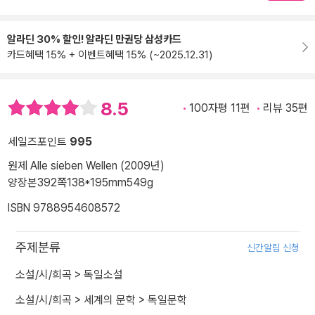
알라딘 30% 할인! 알라딘 만권당 삼성카드
카드혜택 15% + 이벤트혜택 15% (~2025.12.31)
8.5
100자평 11편
리뷰 35편
세일즈포인트
995
원제 Alle sieben Wellen (2009년)
양장본
392쪽
138*195mm
549g
ISBN 9788954608572
주제분류
신간알림 신청
소설/시/희곡
>
독일소설
소설/시/희곡
>
세계의 문학
>
독일문학