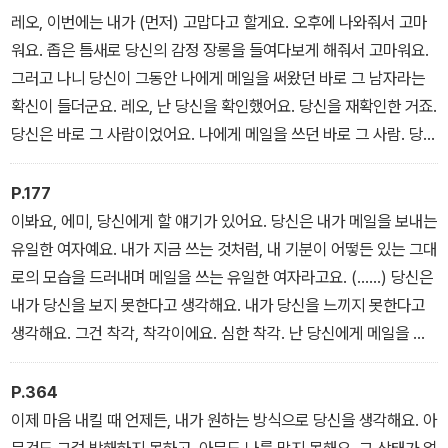
기 위해 새로운 연애를 시작한 레오. 전작에서 몇 번씩 유예되었던 만
레오, 이번에는 내가 (먼저) 고맙다고 할게요. 오후에 나와줘서 고마
남이 드디어 이루어진다. 어색했던 첫 만남 이후, 그들은 마침내 상상
워요. 좁은 틈새로 당신의 감정 장롱을 들여다보게 해줘서 고마워요.
속의 상대가 아닌, '진짜' 그 사람을 만나며, 메일을 쓰던 바로 그 사람
그러고 나니 당신이 그동안 나에게 메일을 써왔던 바로 그 남자라는
임을 확인한다. 그리고 두 사람은 비밀스러운 내면을 조심스레 고백
확신이 들더군요. 레오, 난 당신을 확인했어요. 당신을 재확인한 거죠.
하기에 이른다.
당신은 바로 그 사람이었어요. 나에게 메일을 쓰던 바로 그 사람. 당신
은 진짜였어요. 난 당신이 무척 좋아요! 잘 자요.
P.177
이봐요, 에미, 당신에게 할 얘기가 있어요. 당신은 내가 메일을 보내는
유일한 여자예요. 내가 지금 쓰는 것처럼, 내 기분이 어떻든 있는 그대
로의 모습을 드러내며 메일을 쓰는 유일한 여자라고요. (……) 당신은
내가 당신을 보지 못한다고 생각해요. 내가 당신을 느끼지 못한다고
생각해요. 그건 착각, 착각이에요. 심한 착각. 난 당신에게 메일을 쓸
때면 당신을 내 곁에 데려다놓아요. 아주 가까이. 언제나 그랬어요.
P.364
이제 마음 내킬 때 언제든, 내가 원하는 방식으로 당신을 생각해요. 아