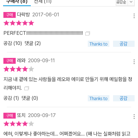
구매자 (8)
전체 (11)
곱번째 파도가 모든 것을 휩쓸고 지나간 후 다시 시작되는 그들의 사
랑 이 책의 제목이기도 한 ‘일곱번째 파도’는 소설에서 중요한 상징적
다락방
2017-06-01
메뉴
의미를 띠고 있다. 에미는 지중해의 어느 섬에서 여름휴가를 보내며
그곳에 전해져오는 일곱번째 파도의 이야기를 들려준다. 엇비슷하고
PERFECT!!!!!!!!!!!!!!!!!!!!!!!!!!!!!!!!!!!!!!!!!!!!!!
깜짝 놀랄 만한 일 따위는 만들어내지 않는 처음 여섯 번의 파도와는
공감 (
10
)
댓글 (2)
달리, 거칠고 고집스러운 일곱번째 파도는 예측할 수 없고, 그렇기 때
문에 조심해야 한다. 앙리 샤리에르가 쓴 자전소설 『파피용』에서 악
레와
2009-09-11
마의 섬에 수감된 주인공의 탈옥을 도운 바로 그 파도이기도 하다.
메뉴
“반란을 일으키듯” 이전의 모든 것을 뒤흔들고 전복시킨 다음 새로
지금 내 곁에 있는 사람들을 레오와 에미로 만들기 위해 메일함을 정
만들어놓는 일곱번째 파도는, 삶과 사랑에 비추어보면 터닝 포인트,
리해야지.
어떤 결정적 순간을 의미한다. 단 한 번의 사건인 사랑을 완성하기 위
공감 (
1
)
댓글 (0)
해서는 절대 놓쳐선 안 되는. 에미와 레오에게 말한다. 일곱번째 파도
가 지나간 뒤 더 좋아질지 나빠질지는 그 파도에 온전히 몸을 내맡긴
또치
2009-09-17
사람들만이 알 수 있는 것이므로 이제는 모험을 해야 한다고, 번번이
메뉴
지나쳐버린 일곱번째 파도를 이번엔 놓쳐선 안 된다고. 과연, 그들은
사랑을 위해 일곱번째 파도에 뛰어들 수 있을까? 수많은 낮과 밤으로
에혀, 이렇게나 좋아하는데... 어쩌겠어요... (왜 나는 실화처럼 읽고