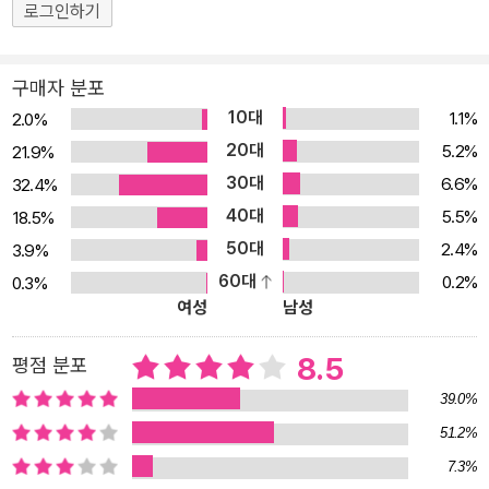
도 톡톡 튀는 대화법과 그를 통해 이루어지는 사랑의 밀고 당기기는
로그인하기
독자들의 마음을 사로잡기에 충분했다. 『일곱번째 파도』는 주인공들
의 사랑을 응원하고 그들의 행복한 만남을 바랐으며, 그리하여 조금
구매자 분포
은 다른 결말을 기대한 독자들을 위해 다니엘 글라타우어가 쓸 수밖
10대
1.1%
2.0%
에 없었던 소설이다. 독일에서 이례적으로 초판 10만 부를 인쇄했으
20대
5.2%
21.9%
며 출간되자마자 〈슈피겔〉 베스트셀러에 올라, 다시 한번 전작의 열광
30대
6.6%
32.4%
적인 반응이 이어질 것임을 예고했다. 가상공간을 벗어나 현실로 뛰
40대
5.5%
18.5%
어든 그들, 당신이 ‘바로 그 사람’임을 확인하기 “많은 사람들이 나한
50대
2.4%
3.9%
테 묻습니다. 그들이 한 번은 진짜 현실에서 만나는지. 내 대답은 이렇
60대
0.2%
0.3%
습니다. 아뇨. 한 번이 아니라 여러 번 만나요!” _다니엘 글라타우어
여성
남성
고대하던 만남이 불발에 그치고 만 그날 이후 일 년여의 시간이 흐른
시점에서 소설은 시작된다. 에미는 여전히 반복되는 시스템 관리자의
8.5
평점 분포
메일에도 불구하고 레오의 답장을 기다리며 간간이 메일을 보내고,
39.0%
레오는 도망치듯 떠났던 보스턴에서 돌아와 메일함에서 낯익은 에미
51.2%
의 메일을 발견한다. 레오는 당혹감을 무릅쓰고 에미에게 답장을 보
7.3%
내고, 그렇게 둘의 이메일 데이트는 다시 이어진다. 그사이 지극히 평