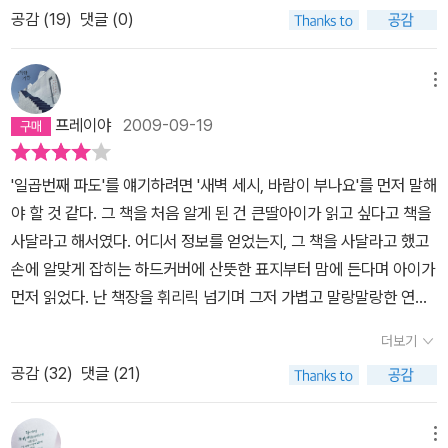
공감 (
19
)
댓글 (0)
다.그러니까 이제 좀 꼰대기질 좀 버리고 싶다.내가 어릴 때부터 만들
었던 고정관념을 깨고 좀 더 자유와 일탈을 만끽하고 싶다.이런 내 욕
망이 이 책과 만난 것 같다.처음 유부녀라는 말로 레오에게 상처를 준
메뉴
에미.레오는 복수를 하는 듯하다.갑자기 메일 계정이 없어지고 보스
프레이야
2009-09-19
턴으로 가버린다.겨우 연락이 닿았는데 이젠 보스턴에서 파멜라라는
새로운 여인까지 데리고 돌아온다.결국 둘은 계속된 밀고 당김을 계
'일곱번째 파도'를 얘기하려면 '새벽 세시, 바람이 부나요'를 먼저 말해
속하다가 서로의 사랑을 확인한다.이 둘의 메일만 통해서 그들의 만
야 할 것 같다. 그 책을 처음 알게 된 건 큰딸아이가 읽고 싶다고 책을
남과 주위 상황을 이해하는 편지 형식이 참 매력적이다.단서가 한정
사달라고 해서였다. 어디서 정보를 얻었는지, 그 책을 사달라고 했고
적인 만큼 나에게 작가가 던져준 상상력의 범위는 무한하다.이 소설
손에 알맞게 잡히는 하드커버에 산뜻한 표지부터 맘에 든다며 아이가
의 중반에 에미가 끝.이라며 일곱 번째 운운하던 그 부분에서 에미는
먼저 읽었다. 난 책장을 휘리릭 넘기며 그저 가볍고 말랑말랑한 연애
자신의 남편과 이혼을 결심한다.그러고는 계속 자신의 이혼 사실을
담 같은 정도이겠거니 하고 읽지 않고 있었다. 참 좋더라는 말은 아이
숨기면서 레오에게 사랑을 갈구한다.레오는 사회적인 제약으로 괴로
더보기
한테 먼저 들었다. (얘가얘가 ..내가 생각하는 것보다훨씬 성숙한 건
워만 하고..의외로 레오는 참 소심한 사람이다.이 편지에서 여실히 그
공감 (
32
)
댓글 (21)
가.)공식홍보대사(^^) 다락방님에게도 익히 강추받은 책이다. 그 후
의 성격을 알 수 있다.당신은 나의 모든 것이 낯설었어요. 나의 어떤
낭독녹음 봉사를 하고 있는 점자도서관 책꽂이에서 그 책을 우연히
것도 친근하게 느껴지지 않았고, 나의 어떤 것도 당신을 감동시키지
발견하고 반가운 마음에 얼른 집어들었다. 다소 무거운 책을 녹음한
메뉴
않았어요. 나의 어떤 것도 이메일 속 레오를 연상시키지 않았어요. 메