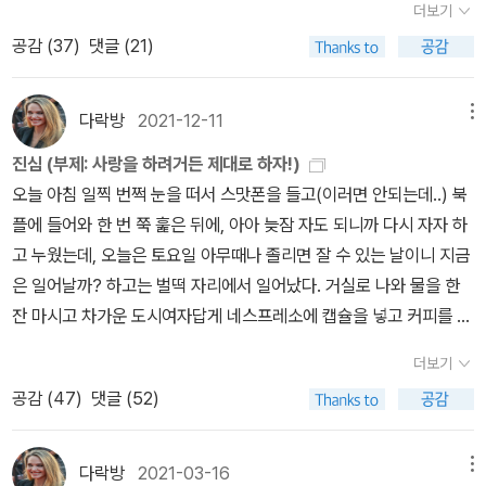
있었다. 나도 그 자리에 있었는데, 그 자리에서 나는 그가 내일 캠핑을
더보기
안되고나서 헤이즐과 조쉬는 술을 마시기로 한다. 술을 제법 많이 마
되었고, 바보처럼 일단 원서를 주문했다. 번역본은 이북으로 사자.. 나
도 하고 몇 번이나 거리를 두려 하지만 감정이 이미 깊어질 대로 깊어
가서 하루 자고 올 것이라는 걸 알게 됐다. 나는 내일 다시 비행기를
공감 (
37
)
댓글 (21)
셨다. 술 마시는 동안 자신들의 과거 연애 얘기도 하고 껄껄 웃으며 이
는 어제 이 영화를 다시 보았다. 네이버 굿다운로더로 천원 조금 넘고
져 번번이 실패한다. 조금씩 자신의 오랜 상처를 상대에게 드러내면
타고 돌아가는데. 그렇다면 우리는 이렇게 더이상 만나지 못하는건
제 다 마셨다 나가자, 했는데 바깥에 비가 쏟아지가 아이고야, 이래가
넷플릭스에서는 그냥 볼 수 있다.'에마'와 '덱스터'는 대학졸업식날 아
서 오해도 하고 싸우기도 하는데 그 모든 과정은 일곱 번째 파도를 향
가. 내가 내일 한국으로 돌아가면 여기에 다시 오게 될지도 알 수 없고
지고 어떻게 집에 간담? 엄브렐러 없었던 그들은 더 가까운 헤이즐의
는 사이가 된다. 인기남이었던 덱스터를 에마는 몰래 흠모하고 있었
해 점점 상승한다. 경고 하나 할게요. 모든 에미를 염두에 두시는 게
다락방
2021-12-11
메뉴
온다면 언제 올지도 알 수 없는데, 오늘이 그를 만나 이야기를 나눌 마
집으로 뛰어간다. 물론 뛰어갔어도 홀딱 젖은 꼴을 면하지 못해 둘은
지만 덱스터는 에마의 존재를 몰랐다. 어쨌든 대학졸업식날 이케저케
좋을 거예요. 삶이라는 게 저 바깥세상에서 어떤 장난을 치는지, 이 안
지막이 될 수도 있는데, 그런데 이렇게 보지 못하고 돌아가야 하는건
진심 (부제: 사랑을 하려거든 제대로 하자!)
쇼부를 친다. 일단 조쉬가 샤워를 하면서 젖은 옷을 내놓으면 헤이즐
아는사이가 되고 섹스할 뻔한 사이가 되기도 하지만 그들은 그냥 친
에 그 삶이 어느 정도나 반영되는지, 그걸 누가 알겠어요? 40그러던
가. 나는 초조해졌다. 그와 나 사이에는 문이 있었다. 나는 문 밖에 있
오늘 아침 일찍 번쩍 눈을 떠서 스맛폰을 들고(이러면 안되는데..) 북
은 그걸 건조기에 넣고 돌리고 조쉬가 입을만한 옷을 주기로 했던 것.
구를 하기로 한다. 덱스터는 집이 엄청 돈이 많고 잘생기고 인기도 많
어느 날 에미의 남편이 두 사람이 주고받은 메일을 보게 되어 둘 사이
었고 그는 문 안에 있었다. 문을 열고 들어가는 일은 너무 큰 용기가
플에 들어와 한 번 쭉 훑은 뒤에, 아아 늦잠 자도 되니까 다시 자자 하
그러다 옷 다마르고 입고 가면 되는거였는데, 헤이즐이 술을 조쉬보
고 그래서 삶이 그렇게 어렵지 않다. 하고 싶은 일들에 대해서 부모님
는 새로운 국면을 맞이한다. 남편은 에미가 모르게 레오에게 의외의
필요했다. 그것은 나에게나 용기이지 상대에겐 실례일 수도 있었다.
고 누웠는데, 오늘은 토요일 아무때나 졸리면 잘 수 있는 날이니 지금
다 더 많이 마셨고, 내가 그러니까 술집 나가기 전부터 내내 걱정했는
의 지지가 가능한거다. 반면 에마는 런던으로 넘어가서 멕시코음식
제안을 한다. 그 제안은 두 사람에게 어떤 결과를 가져다주었을까?
그러므로 나는 문을 두드릴 수도 열 수도 없었다. 그러나 그가 문을 열
은 일어날까? 하고는 벌떡 자리에서 일어났다. 거실로 나와 물을 한
데, 술집 나오기 전에 화장실을 들르지도 않았던거라... 하아- 그리하
집에서 종업원을 하며 내가 이러려고 여기온 건 아닌데, 그런데 이게
궁금하신 분들은 직접 읽어보시길. 말을 한다는 것도 글을 쓴다는 것
고 나온다면 우리는 어쩌면 마지막이 될지도 모를 오늘을 이야기로
잔 마시고 차가운 도시여자답게 네스프레소에 캡슐을 넣고 커피를 내
여 조쉬가 샤워하는 마당에 아아아아아 헤이즐은 쉬가 마렵습니다...
내 현재 직업이고 이것밖에 하는 일이 없으니 이 길로 나아가야 하지
도 오독을 각오하는 용기가 필요하다. 그래서 사람들은, 특히 소설가
마무리 할 수도 있을 터였다. 나는 우연을 기대했다. 그와 내가 마주칠
리면서 아아, 직장 여성의 주말이란 넘나 좋아.. 하다가 커피가 내려지
매우 마렵습니다... 참을 수가 없습니다... 화장실은 하나 뿐입니다.....
않나 고민한다. 덱스터는 방송국 피디가 되고 싶었지만 아주 지저분
들은 직감적으로 아는 것 같다. 자신을 이해해 주는 단 한 사람을 만나
더보기
우연. 그것만이 우리를 잠깐의 만남으로 혹은 대화로 이끌어줄 수 있
길 기다리며 책장이 있는 나의 서재방으로 갔는데, 아아, 언제나 보이
그래서 어떡하냐면, '나 니 옷가지러 들어간다!' 일단 자신이 들어가는
한 심야 토크쇼의 사회자가 된다. 그는 인기가 더 많아지고 어딜가나
는 것이 기적이라는 사실을. 소설이라는 세계는 얼마나 신비롭고도
공감 (
47
)
댓글 (52)
을 것이었다. 그러나 우연에도 의지는 필요했다. 우리가 우연히 마주
는 그 풍경을 물론 오늘도 어김없이 또 보게 된다.아아.. 심각하구먼..
걸 알린 뒤, 얼른 오줌 싸고 나오자고 생각을 한다. 후딱 싸고 나오자,
여자들이 따라붙는다. 이 여자를 여자친구 삼고 저 여자랑 하룻밤 자
안전한가. 그러나 안전한 파도가 휩쓸고 지나갈 때마다 내면의 세계
치는 순간을 위해서는 문 안의 그가 문을 열고 나오고자 하는 그의 의
이걸 도대체 어쩌면 좋을까.뚫어져라 바라보다가, 나는 주저 앉아 책
어차피 조쉬 샤워중이니까. 이래가지고 얼른 변기 위에 앉아서 오줌
고 그러면서 그는 에마와 우정을 나눈다. 일하는 틈틈이 자신에게 어
는 조금씩 바뀌어 있다.일곱번째 파도는 조심해야 해요. 일곱번째 파
지가 필요했다. 그 의지는 그러나 내가 어쩔 수 있는 것이 아니었다.
장을 하나 주문한다. 어떤 책장을 주문할까 고민하진 않았다. 기존에
을 싸는데, 아니 너무 마렵다가 싸면 이렇게 막 groan 하게 되잖아
다락방
2021-03-16
메뉴
떤 일이 생기거나 외롭고 누군가 필요하면 항상 에마를 찾는다. 이런
도는 예측할 수 없어요. 오랫동안 눈에 띄지 않게 단조로운 도움닫기