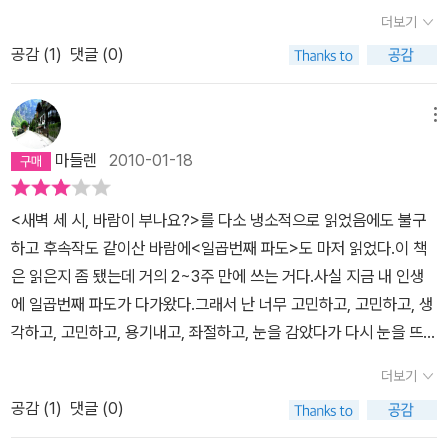
이 판단할 수 있겠지요.-255쪽
해설핏 냉소적으로 말한다. 일곱번째 파도를 기다리며 하염없이 앉아
더보기
지고 그 위에 비로소 결실을 맺게되는 이야기라고 할 수 있을 것이다.
있기만 하는 자신의 모습에 파격을 가하는 에미, 그녀는 충분히 사랑
물론 후속작이 나오지 않았다면 이런 결실은 맺어지기 힘들었을 것이
공감 (
1
)
댓글 (0)
스럽고 영리하지만 슬프게도 정말 비현실적이지 않은가. (그 결단에
지만. 그래서 일곱번째 파도로 에미와 레오의 이야기가 이어지게 된
일면 박수 보내고 싶다는 말을이렇게 쓰고 있는 거다.) 여전히 그녀에
것이 참 고맙다. 전작을 읽고 그 여운에 한동안 너무 가슴이 아팠기 때
메뉴
게 새벽 세시면 북풍이 불어들고 추워서 잠 못 이루며 창가에 발끝을
문이다. 하지만 일곱번째 파도를 읽은 지금은 이 책의 여운을 행복하
두고 거꾸로 눕는에미를 상상해본다. 그런 에미가 오히려 현실적인
마들렌
2010-01-18
게 이어 갈 수 있을 것 같다.보통 인기작들의 후속작들은 전작에 비해
것 같다.과연 에미, 조용한 외부세계의 마력을 떨칠 수 있을까. 사랑
줄거리나 에피소드들이 탄력을 잃고 빛바래는 경우가 종종 있는데 일
은, 연애는, 관계는그리고 삶은 지독하다. 사랑하지 않으면 상처 받을
<새벽 세 시, 바람이 부나요?>를 다소 냉소적으로 읽었음에도 불구
곱번째 파도는 전작만큼이나 재미있고 재치가 넘친다. 이것은 다니엘
일도 없고 가슴 아파할 일도 없다. 사랑하지 않으면 질투할 일도 없고
하고 후속작도 같이산 바람에<일곱번째 파도>도 마저 읽었다.이 책
글라타우어의 글솜씨가 그만큼 빼어나기 때문일 것이다. 전작이 완성
증오로 잠못 이룰 일도 없다. 더 많이 사랑하는 자가 더 많이 괴로울
은 읽은지 좀 됐는데 거의 2~3주 만에 쓰는 거다.사실 지금 내 인생
도를 갉아먹지 않고, 전작에서 이루어지지 않았던 만남과 이야기들로
수밖에 없다. 관계맺기에 서툴고 늘 어눌한 사람이지만 삶과 연애하
에 일곱번째 파도가 다가왔다.그래서 난 너무 고민하고, 고민하고, 생
전작과 차별성을 두고있는 것만 봐도 이 작가의 내공을 짐작할 수 있
는 것 같다는 상찬을 들은 적이 있다. 그만큼 삶을 아끼고 사랑하고 가
각하고, 고민하고, 용기내고, 좌절하고, 눈을 감았다가 다시 눈을 뜨며
다. 앞으로라도 기회가 된다면 다니엘 글라타우어의 책을 좀 더 읽어
꾼다는 의미일테다. 과분한 칭찬이라 내겐 감사한 말이다. 하지만 삶
일곱번째 파도에 몸을 맡길지 아니면 무서워 피할지 고민 중이다.그
보고 싶다. 부디 앞으로도 재미있는 책들을 많이 써내주길 작가에게
더보기
이 삶이라서 상처를 주듯 가장 사랑하는 대상이 상처도 제일 많이 크
래서 마음을 잡고 이렇게 앉아 글을 쓰는데 다른 책들보다 시간이좀
바래본다.
공감 (
1
)
댓글 (0)
게 줄 수 있다는 사실, 그것을 알지만 삶을 견디며 살아가야하듯 사랑
더걸렸다.단순하게 <새벽 세 시, 바람이 부나요?>보다 <일곱번째 파
(이란 감정)도 피할 수 없는 것, 견디며 보듬어야하는 것이다.작가는
도>가 난 더 긍정적이다. 여섯번의 만남이 있고, 서로 잠도 같이 잔다.