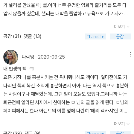
작 했지만 이렇게 코넬의 근무 시간을 줄여버리면 버는 돈이 더 적어
좀 읽어보게 되지 않나? 그렇게 내가 뜬금, 갑자기, 꺼내든 책은 이것
를 그대로 들고 화장실로 가버리는 거다. 하아ㅏㅏㅏㅏㅏㅏㅏㅏㅏㅏ
가 샐리를 만났을 때, 를.아마 너무 유명한 영화라 줄거리를 모두 다
고 그래 어쩌려고...그런데 한 번 해보고 싶긴하다. 너랑 나 친구, 베
진다. 지금도 친구랑 사는 방값을 간신히 내는데 이를 어쩐담. 대부분
이다. 아아, 나한에 이런 책이 있었네? 나는 포르노 책장을 한 칸 따로
ㅏㅏㅏㅏㅏㅏㅏ그리고 볼 일을 보면서 통화를 하게 됩니다. 여러분,
알지 않을까 싶은데, 샐리는 대학을 졸업하고 뉴욕으로 가 기자가 되
프, 너 남자사람 나 여자사람, 우리 둘이 여행, 한 침대, 노섹스 노누드
의 날들을 메리앤의 집에 가서 시간을 보냈고 그 때 메리앤이 식사값
만드는 것도 생각해봐야겠다.. 하면서 이 책을 펼쳐서 작가 소개를 보
내가 진짜 인생 이만큼 먼저 산 선배로서 충고하는데, 절대로 변기 위
고자 한다. 지금 있는 곳에서 뉴욕까지는 자동차로 18시간을 운전해
오케바리? 한 번 해보고 싶다. 내가 굳이 단둘이 여행을 가겠다고 허
도 댔고 맥주도 샀다. 영화티켓도 메리앤이 결제한다. 메리앤은 이에
더보기
고 추천사를 보는데, 아니 이것은 내 생각과 넘나 다르네. 그러니까 포
에서 볼 일 보면서 통화하지 마세요. 상대한테 다 들립니다. 그러니까
가야 하고, 그 길에 자신의 친구의 애인인 해리와 동행하기로 한다. 해
락한 것부터가 그 남사친은 내게 여느친구들과는 다른 위치에 있는
대해 한 번도 불평한 적도 없고 불만을 가지지도 않았고, 그걸 코넬도
공감 (
31
)
댓글 (13)
르노에 중독된 남자들의 뇌... 는 거룩하게 우리 신앙으로 고칠 수 있
나는 볼일을 보면서 안 보는척 아무렇지도 않게 통화를 했다,고 생각
리도 거기서 자리를 잡기 위해 가니 운전을 교대로 하며 가기로 한 것.
사람이겠지만, 그래도 노섹스 노누드, 사실 나는 그거 자신있다.뭐 어
안다. 그리고 지금 방값을 더이상 낼 수 없어 메리앤에게 '나 다시 일
다는 건가 싶어 좀 읭? 했는데, 저자는 서문에서 '기독교 신앙을 바탕
했는데, 다 보고나서 그런데 변기를 돌릴 수가 없는거다. 왜냐하면 변
그렇게 그들은 처음 만나 차 안에서 함께 보내기로 한다.나는 일단 여
쨌든 에마와 덱스터는..그렇게 되었다. 어떻게? 안알랴줌.에마는 차
자리를 구할 때까지 너랑 좀 지내고 싶은데'하면 메리앤은 고민하지
으로' 이 책을 썼다고 한다. 오, 별 책이 다 있구나.. 이 책을 누가 샀
기를 돌리면 내가 쉬했다는 걸 상대가 알게 되잖아요? 그래서 변기도
기서부터 나에게 일어나지 않을 일이란 생각을 했는데, 내가 사랑하
근차근 자신의 길을 찾아 간다. 학교 선생님이 되고 늘 염원했던 글을
다락방
2020-09-25
메뉴
않고 바로 그러라고 할 것이라는 것도 안다. 그러나 그 말을 한다는 것
다? 내가 샀다. 그렇게 내친김에 서문을 읽게 되어버린 것이다.사실
안돌리고 손도 안씻고 그냥 화장실을 나서는데, 아아ㅏㅏㅏㅏㅏㅏㅏ
는 남자를 내 친구랑 둘이 18시간 동안 붙여놓는 일을, 할 수 있을까?
쓴다. 차근차근, 차근차근.덱스터는 화려한 시절과 인기를 가졌지만
은 아무리 둘이 만나고 또 오래 함께 지내는 사이여도 좀 어렵다. 메리
내 인생의 책
나는 포르노그래피를 항상 보고 있다. '어디에나' 포르노그래피가 있
ㅏㅏㅏㅏㅏㅏㅏㅏㅏㅏㅏㅏㅏㅏㅏㅏㅏ 이자식이 ㅋㅋㅋㅋㅋㅋㅋㅋ
를 물어보면, 글쎄 딱히 그러고 싶지 않은 거다? 애인도 믿고 친구도
지저분한 쇼의 진행자라는 오명도 갖고 있고 무엇보다 자신의 부모님
앤은 돈 걱정 없이 살아온 사람이고, 계층이 다르다고 코넬은 느끼는
요즘 가장 나를 흥분시키는 건 뭐니뭐니해도 책이다. 얼마전에도 기
기 때문이다. 포르노그래피는 피할 수 없다. 굳이 찾지 않아도 그냥 눈
ㅋㅋㅋ'근데 왜 변기는 안돌려?'라고 물었던 겁니다. 하아 쉬바ㅏㅏㅏ
믿는다지만, 굳이 이런 상황 만들어서 나는 믿는다...이러고 싶지가 않
에게 자신이 진행하는 쇼를 보여드릴 수가 없다. 덱스터의 엄마가 그
터라, 그 말을 꺼내는 것은 큰 마음먹기가 필요하다.나는 롯데리아에
다리던 책의 복간 소식에 흥분하면서 아아, 나는 역시 책으로 흥분하
에 들어온다. 결과적으로 포르노그랲피에 반복적으로 노출되면서 여
ㅏㅏㅏㅏㅏㅏㅏㅏㅏㅏㅏㅏㅏㅏㅏㅏㅏㅏㅏㅏㅏㅏㅏㅏㅏㅏㅏㅏㅏㅏ
아? 뭐, 남자 여자 이성간이라고 좁고 밀폐된 공간안에서 뭔 일이 일
쇼를 보려고 하자 그걸 말리는 거다. 내가 하는 일을 내가 사랑하는 사
앉아 미숫가루를 시켜 먹으면서 이 부분을 읽었다. 그리고 어쩔 수 없
는 사람이구나 깨달았는데, 그런 일이 오늘도 있었다.그러니까 나는
자의 몸을 물건 취급하다 보면, 우리의 뇌는 서로를 바라보는 방식이
ㅏㅏㅏㅏㅏㅏㅏㅏ수치스러워 ㅠㅠㅠㅠㅠㅠㅠㅠㅠㅠㅠㅠㅠㅠㅠㅠㅠ
어나리라는 보장은 없지만 좀 거시기하잖아? 서로 좋아하는 것만 문
람이 모르게 하고 싶다는 그 부끄러운 마음, 결코 자랑스러울 수 없는
이 나의 노동자모드가 장착되는 걸 느꼈다. 이상하다, 이것은 너무나
퇴근전에 알라딘 서재에서 친애하는 ㅁ 님의 글을 읽게 된다. ㅁ님의
변하게 된다. 특정 자극에 반복적으로 노출되면 신경 회로가 형성된
ㅠㅠㅠㅠㅠㅠㅠㅠㅠㅠㅠㅠㅠㅠㅠㅠㅠㅠㅠㅠㅠㅠ그러면 내가 차라
제되는 게 아니라 서로 싫어하는 것도 문제다. 거기서 싫어하면 우
일을 하는 그 마음. 그렇다면 그 일은 안하는 게 낫지 않을까?에마는
이상하다. 왜 어떤 사람은 일을 하는데도 방값을 낼 수 없을까. 왜 어
페이퍼에서는 한나 아렌트의 이름 옆에 나란히 '메리 맥카시'란 이름
다. 학습이 이루어지는 것이다. 그렇다면 포르노그래피는 무엇을 학
리, 그냥, 솔직하게, 아 들렸어? ㅜㅜ 아 쪽팔려.. 이랬으면 되는데, 내
쪄... 아무튼 그렇게 해리와 샐리는 처음 만나 함께 차를 타고 뉴욕으
자신을 내내 갈망하던 '이언'과 애인이 된다. 한 집에 살게 되고 이사
떤 사람은 일을 하지 않는데도 맥줏값이며 밥값을 아무렇지도 않게
이 등장해 있었다. 어쩐지 익숙한 이름인데 아무것도 작품이 떠오르
습시키며, 포르노그래피를 주기적으로 소비하는 사람은 어떻게 변화
가 그 때 너무 놀라고 긴장해가지고 ㅋㅋㅋㅋㅋㅋ 안싼척 하면서, 나
로 이동하는데, 으, 해리 너무 비호감이다. 첫만남 당시 이십대 초반이
도 가게 되고 그렇지만 에마는 이언을 사랑하지 않는다. 이언은 에마
더보기
쓸 수 있을까. 돈을 쓰려면 버는 것이 선행되어야 하고, 벌려면 노동하
질 않는걸 보면, 그저 들어본 이름일뿐 내가 읽었던 책들의 작가는 아
될까? -p.13오오, 이 부분을 읽는데 일전에 읽었던 책, [문명과 혐오]
물마신건데? 이러면서 정수기에서 물을 따른거다. 그리고 마시면서
라 겉멋과 허세가 가득하긴 하지만, 그래도 포도 먹으면서 창밖으로
랑 함께하는게 기적같이 여겨지지만 그러나 에마가 사랑하는 건 덱스
공감 (
39
)
댓글 (9)