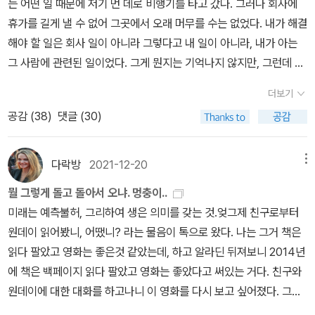
는 어떤 일 때문에 저기 먼 데로 비행기를 타고 갔다. 그러나 회사에
바람피우고 있었다는 사실을 알게 됐고 그 때문에 마음이 상해 집에
럼.... 소설 속 주인공들에 내 모습을 투사하고, 삶의 지혜를 발견할 수
다. 즐거웠지만 사진 찍어야 하는게 부담스러워 탈퇴한다고 문자로
휴가를 길게 낼 수 없어 그곳에서 오래 머무를 수는 없었다. 내가 해결
서 꼼짝도 안하고 망가질뻔 했는데, 헤이즐이 더블 데이트를 제안해
있다면 이 책을 읽은 시간들이 결코 아깝지 않을 것이다.
간략히 알렸다. 억지로 안 찍어도 된다고 답신이 오고 전화가 왔다. 부
해야 할 일은 회사 일이 아니라 그렇다고 내 일이 아니라, 내가 아는
온다. 우리 서로에게 이성을 소개시켜주고 더블데이트를 하자. 그렇
탁하지 않았는데 나를 찍었던 사진들을 보내며 본인 스맛폰에서도 지
그 사람에 관련된 일이었다. 그게 뭔지는 기억나지 않지만, 그런데 반
게 자신들의 인맥을 총동원해, 한 번 두 번 세 번 네 번.. 더블데이트를
우겠다고 했다. 세어보니 내 사진만 40장이 넘었다. 좀 더 친해지고
드시 내가 해야 했다. 나만이 할 수 있었다. 내가 그 능력과 내가 그 의
하는데, 딱히 마음에 드는 상대도 없을 뿐더러 별로 재미도 없고 일이
더보기
찍었더라면 어땠을까, 이런 걸 좋아 하는 사람도 많겠지, 누군가 내 사
지를 갖고 있었다. 그래서 그렇게 훌쩍 그곳으로 급하게 갔지만 그에
꼬이거나 해서 뭔가 제대로 되지 않는다. 그러다 몇 번째였지, 조쉬의
공감 (
38
)
댓글 (30)
진을 찍어 준다는 걸 원하는 사람들도 있으니까. 모임을 즐겁게 유지
게 알릴 수는 없었다. 그는 큰 빌딩의 한 층에 살고 있었고 그곳에는
상대가 '너는 누구랑 데이트 하러 왔는지 잊고 있다'고 말한다. 그렇
하게 하려는 서비스 차원이었겠지...나는 디폴트를 벗어난 인간임을
나의 상황과 나의 마음을 알아 나를 도와주고자 하는 친구도 있었다.
다. 그 만남 내내 조쉬가 신경쓰는 건 자신이 소개받은 상대가 아니라
종종 이렇게 실감한다. 역시 소통이라는 건 쉬운 일이 아니다. 에
(놀랍게도 그녀는 내가 한 번도 본 적 없는 알라디너였다.) 친구는 나
다락방
2021-12-20
메뉴
그 자리에 함께 있는 헤이즐이었다. 헤이즐의 기분이 어떤지, 헤이즐
미와 레오는 정기구독을 해지하려던 메일이 잘못 보내져 인연을 맺게
를 맞아주고 내가 일을 해결하게 도와주었다. 나는 그곳에 있었던 만
이 상대를 어떻게 생각하는지, 헤이즐의 상대는 또 헤이즐을 어떻게
뭘 그렇게 돌고 돌아서 오냐. 멍충이..
된다. 초반 둘 사이에 오고 가는 실랑이가 재밌고 꽤나 설득력이 있었
큼 그를 만나고 싶고 이야기도 하고 싶었지만 그럴 수 없었다. 내가 할
생각하는지에만 더 신경이 쓰이는거다. 그러면서 자신이 이 더블데이
미래는 예측불허, 그리하여 생은 의미를 갖는 것.엊그제 친구로부터
다. 두 사람은 성향이 무척 달랐지만 2년 가까이 그렇게 메일을 주고
수 있는 최선은 내가 여기에 있음을, 여기에 와 있음을 그에게 알리는
트를 계속하는 건, 헤이즐과 계속 함께할 놀이이기 때문이라는 것도
원데이 읽어봤니, 어땠니? 라는 물음이 톡으로 왔다. 나는 그거 책은
받으니 호감이 커져갔다. 레오는 커뮤니케이션 카운슬러이자 언어심
것 뿐이었다. 우연인 척 내가 여기 있음을 그에게 알릴 수는 있었지만,
알게 된다. 그렇게 조쉬와 헤이즐은 서로에 대한 마음을 키워가면서
읽다 팔았고 영화는 좋은것 같았는데, 하고 알라딘 뒤져보니 2014년
리학 쪽 일을 하고 있었는데 그런 배경 탓인지 자신과 성격이 다른 에
한순간 우리는 마주쳤지만 인사도 할 수 없었고 나는 얼른 두려운 마
그러나 베스트프렌드라는 관계를 유지하다가, 어느 술 취한 밤, 섹스
에 책은 백페이지 읽다 팔았고 영화는 좋았다고 써있는 거다. 친구와
미를 잘 이해해 주었고 변덕스럽게 굴 때에도 숨은 진심을 헤아려주
음에 돌아섰다. 나를 도와주는 사람들과 시간을 보내고 다시 집으로
를 한다.자, 여기서부터는 더러운 나의 고백도 이어진다. 내가 아주 오
원데이에 대한 대화를 하고나니 이 영화를 다시 보고 싶어졌다. 그리
었다. 문제가 없진 않았다. 그는 싱글남이었지만 에미는 유부녀인데
들어갔는데, 거기에는 사람들이 모여 이야기를 나누고 술을 마시고
래 품고 온 추악한 과거... ㅋㅋㅋㅋㅋㅋㅋㅋㅋㅋㅋㅋ미팅이 뜻대로
고 그 때 책은 읽지 못하고 팔았으니 그렇다면... 다시 읽어볼까 하게
다 아이 둘을 키우고 있었던 것. 그래서 레오에게 친구를 소개해 주기