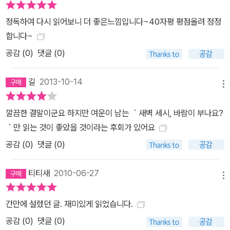
같은 아름답고도 슬픈 감정의 소용돌이에 빠져보지 않았을까? 마지
막 책장을 덮고 난 뒤, 나는 눈물을 쏟아내고, 웃고, 한숨을 내쉬고, 그
정독하여 다시 읽어보니 더 좋은느낌입니다~40자평 평점올려 정정
리고 나의 연인을 꼭 끌어안았다. ▣ 『새벽 세시, 바람이 부나요?』의
합니다~
마법은 사라지지 않았다. 막 사랑을 시작한, 사랑에 아파하는, 사랑의
공감 (
0
)
댓글 (0)
고뇌를 떨쳐버리고픈 모든 사람에게 추천한다. ―독일 아마존 ▣ 이
렇게 글을 쓰는 에미를, 레오를 어떻게 사랑하지 않을 수 있을까요?
길
2013-10-14
메뉴
아름답고 여운이 긴 결말이었지만, 한번쯤은 현실 속에서 행복한 그
들을 보고도 싶었어요. 속편이 나온다니 정말 기대됩니다. ‘네이버 오
깔끔한 결말이군요 하지만 여운이 남는 ｀새벽 세시, 바람이 부나요?
늘의 책 『새벽 세시, 바람이 부나요?』’ 독자 meineeli님
｀만 읽는 것이 좋았을 것이라는 후회가 있어요
공감 (
0
)
댓글 (0)
티티새
2010-06-27
메뉴
간만에 설렜던 글. 재미있게 읽었습니다.
공감 (
0
)
댓글 (0)