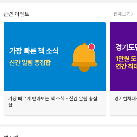
관련 이벤트
전체보기
가장 빠르게 받아보는 책 소식 - 신간 알림 총집
경기컬처패스
합