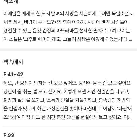
책소개
이메일을 매개로 한 도시 남녀의 사랑을 세밀하게 그려낸 독일소설 <
새벽 세시, 바람이 부나요?>의 후속 이야기. 사랑에 빠진 사람들이
경험할 수 있는 온갖 감정의 파노라마를 섬세한 필치로 그려 보이는
이 소설은 '그후로 에미와 레오, 그들의 사랑은 어떻게 되었는가'에 대
한 이야기를 하고 있다. 전작과 같이 처음부터 끝까지 이메일로 이루
어져 있다.
책속에서
고대하던 만남이 불발에 그치고 만 그날 이후 일 년여의 시간이 흐른
P.41~42
시점에서 소설은 시작된다. 에미는 반복되는 시스템 관리자의 메일에
레오, 난 당신이 말하는 걸 보고 싶어요. 당신이 듣는 걸 보고 싶어요.
도 불구하고 레오의 답장을 기다리며 간간이 메일을 보내고, 레오는
당신이 숨 쉬는 걸 보고 싶어요. 이렇게 오랜 시간 친밀감을 나누고,
보스턴에서 돌아와 메일함에서 낯익은 에미의 메일을 발견한다. 레오
희망과 절망을 오가고, 소통과 단절을 되풀이하고, 충족감과 허망함
는 당혹감을 무릅쓰고 에미에게 답장을 보내고, 그렇게 둘의 이메일
을 번갈아 맛보게 하던 가상현실을 벗어나 마침내, 그야말로 ‘마침’에
데이트는 다시 이어진다.
즈음하여 마침내 그 한 시간 동안 당신을 현실에서 보고 싶어요. 다른
건 아무것도 바라지 않아요.
결혼생활이라는 꽉 끼는 코르셋에 익숙해진 에미, 삶과 사랑 둘 다 갖
P.99