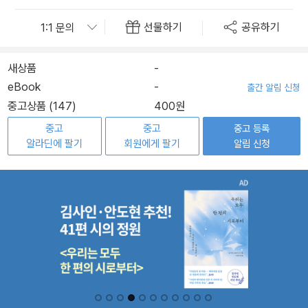
선물하기
공유하기
새상품
-
eBook
-
출간 알림 신청
중고상품 (147)
400원
중고
중고
중고 등록
알라딘에 팔기
회원에게 팔기
알림 신청