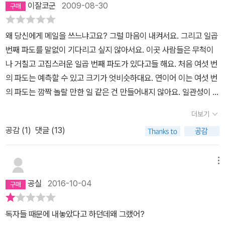
이잘코군
2009-08-30
모든 감정을 지독하고 집요하게 파고 들어가, 결국 그 모든 감정이 마
소설속의 주인공들을 보는 것 같아서 처음엔 조금 어색했다. 그리고
음을 흔들고 현실을 흔들고 운명을 흔들 수 있다는 걸 보여준다.아무
이들은 실제의 만남에서 있었던 사건에 대해 직접적으로 말하지 않기
왜 당신에게 메일을 쓰느냐고요? 그럴 마음이 내켜서요. 그리고 일곱
렇지 않게 쓰는 언어습관에서 고개를 쳐드는 내면의억눌린 감정과 꿈
때문에 이들이 만났을 때 있었던 사건과 감정에 대해 간접적으로 유
번째 파도를 말없이 기다리고 싶지 않아서요. 이곳 사람들은 무척이
틀대는 욕망을 읽을 수 있을 정도라면, 너무한가. 아니다.책속의 레오
추해 볼 수 밖에 없었다. 하지만 이런 레오와 에미의 만남과 이야기들
나 거칠고 고집스러운 일곱 번째 파도가 있다고들 해요. 처음 여섯 번
처럼 이메일 언어를 연구하는 언어심리학자가 아니어도 글 이면의
이 더 현실적으로 느껴졌기에, 이들의 재치있고 로맨틱한 메일에 전
의 파도는 예측할 수 있고 크기가 엇비슷하대요. 연이어 이는 여섯 번
글, 말 이면의 말을 살필 일이다.레오는 '사실은 당신이 그립다'는 말
작처럼 푹 빠져들 수 있었다.레오와 에미는 서로를 향해 다시 메일을
의 파도는 깜짝 놀랄 만한 일 같은 건 만들어내지 않아요. 일관성이 있
을 하기 위해 '파피용'이 기다린 일곱번째 파도, 그 탈출의 의미를 말
주고 받는 이유로 전작에서 미처 끝내지 못한 만남을 품위있게 끝내
다고나 할까요. 여섯 번의 파도는 멀리서 보면 서로 다른 것 같기도 하
한다. 에미는 '보고싶다, 잘 지내고 있기 바란다'는 말을 하기 위해 '당
기 위한것이라고 주장한다. 하지만 사실 그 이유는 표면적일 뿐 서로
더보기
지만 늘 같은 목적지를 향하죠. 그러나 일곱번째 파도는 조심해야 해
신이 잘 지낸다는 소리를 듣고 싶지 않아요.'라고 쓴다. 이들의 언어를
그 결별을 핑계삼아 메일교환과 현실의 만남을 지속하고 있다는 것
공감 (
1
)
댓글 (13)
요. 일곱 번째 파도는 예측할 수 없어요. 오랫동안 눈에 띄지 않게 단
곱씹고 더듬어보는 재미, 언어의 묘미를 잘근잘근 씹어보는 재미, 그
을, 그 만남을 결코 끝내지 못하리라는 것을 잘 알고 있다. 아무리 서
조로운 도움닫기를 함께 하면서 앞선 파도들에 자신을 맞추지요. 하
들의 연애감정에 공감하며 그걸 바라보고 느끼고 다루는 과정에 집중
로의 마음을 장농속에 담아 열쇠로 봉한다 한들, 그 감정을 버리지 못
지만 때로는 갑자기 밀려오기도 해요. 일곱 번째 파도는 거리낌 없이,
해보는 재미를 느끼다, 문득 이 책, 결혼에 대한 이야기를 하고 있지
메뉴
한다면 그저 숨기고 있는 것일 뿐이니까. 그래서 레오와 에미는 일곱
천진하게, 반란을 일으키듯, 모든 것을 씻어내고 새로 만들어놓아요.
않나 하는 생각이 들었다.전편에서 에미는 '결혼은 모순형용'이라고
번째 파도에 자신들의 마음을 맡겨버린다. 모든것이 새롭게 시작는
공실
2016-10-04
일곱 번째 파도 사전에 ‘예전’이란 없어요. ‘지금’만 있을 뿐. 그리고
말한다. 평화는 잠재된 전쟁을, 안락함은 지루함을, 책임과 의무는 은
그 파도에 말이다.전작인 새벽 세시 바람이 부나요? 에서 레오와 에
그뒤에는 모든 게 달라져요. 더 좋아질까요, 나빠질까요? 그건 그 파
밀히 욕망하는 무책임과 방종을 동시에 품고 있는 말이 아닌가. 후편
미가 메일교환으로 서로에 대한 믿음과 감정이 대해 싹 트는 이야기
독자들 때문에 내놓았다고 하던데왜 그랬어?
도에 휩쓸리는 사람, 그 파도에 온전히 몸을 맡길 용기를 가진 사람만
에서도 에미는 결혼이라는 가장 이성적이어야 하는 잔잔한 파도에 대
였다면, 이번 일곱번째 파도에서는 그 믿음과 감정들이 공고히 다져