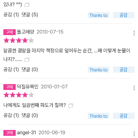
메일을 주고받고 여섯 번의 만남이 이어지는 동안, 에미와 레오는 이
있냐? ^^)
성과 열정 사이에서 끊임없이 머뭇거린다. 때로는 장난스럽게, 때로
공감 (
1
)
댓글 (5)
는 더없이 진지하게 감정을 토로하며 사랑 고백과 결별 선언을 반복
하는 그들의 대화와, (가상현실 그리고 현실에서의) 만남과 헤어짐을
돌고래양
2010-07-15
메뉴
따라가다보면, 이 커플의 미래가 어떻게 될지 도무지 짐작할 수 없다.
작가 자신조차 글을 쓰면서 어디에 이를지 알 수 없었다는 그들의 대
달콤한 결말을 마지막 책장으로 덮어두는 순간, ...왜 이렇게 눈물이
화는 마지막에서야 깜짝 반전이 드러나며 행복한 결말을 예감케 한
나지?......
다. 두근거리는 마음으로 책장을 덮고 나면, 저 바깥 어딘가에도 이런
공감 (
1
)
댓글 (0)
사랑이 있지 않을까 기대하게 될지 모른다. 현대인의 소통 가능성과
사랑을 진지하게 고민하고 그것을 아름다운 문장으로 풀어낸 작가의
덕질유목민
2010-01-07
힘 덕분일 터이다. ▶ 해외 언론 서평 황홀하고 강렬하다!_프랑크푸르
메뉴
터 알게마이네 차이퉁 어떤 평가도 필요 없다. 전작만큼 아름답다. 그
나에게도 일곱번째 파도가 칠까?
것이면 충분하다._프라우TV ▶ 이 책에 쏟아진 독자들의 찬사 ▣ 애
공감 (
1
)
댓글 (0)
타게 기다려온 후속작이다. 역시나 유머가 넘치며 재치 있는 이 책을
읽는 내내 입가에서 미소가 떠나지 않았다. ▣ 새벽 세시, 바람이 부
angel-31
2010-06-19
나요?』를 읽었다면, 당연히 읽어야 할 책 ▣ 누구나 한번쯤 에미와
메뉴