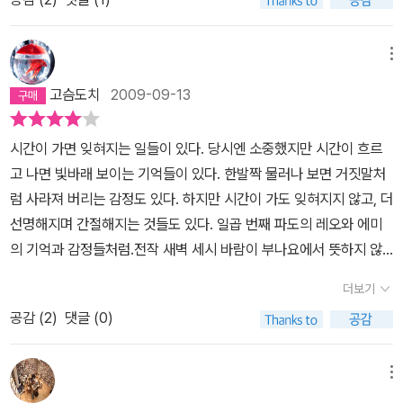
무엇일까... 그다지 생각나는 것이 없다.작가도 고민되었을것 같다.하
실재적이라 잔인한 파도가 아닌지.'이성'은 끊임없이 그 파도를 밀어
지만 이 책의 결론은 매우 좋다할 순 없지만 나쁘지 않다고 평가할 순
내고 있는 것이다. 레오가 그랬던 것처럼. 일곱번째 파도는 조심해야
있을 것 같다.책 제목이 일곱번째 파도인것은 중간에 에미가 휴가지
메뉴
해요. 일곱번째 파도는 예측할 수 없어요. 오랫동안 눈에 띄지 않게 단
에서 레오에게 보낸 편지에 나와 있는데 그들의 삶도 우리의 인생도
조로운 도움닫기를 함께 하면서 앞선 파도들에 자신을 맞추지요. 하
고슴도치
2009-09-13
일곱번째 파도와 닮았다는 생각을 했다.레오와 에미의 그 뒷 이야기.
지만 때로는 갑자기 밀려오기도 해요. 일곱번째 파도는 거리낌 없이,
리뷰보다는 직접 책을 읽고 느껴보는게 좋은 책이다. ^^꼭 새벽 세시,
천진하게, 반란을 일으키듯, 모든 것을 씻어내고 새로 만들어 놓아요.
시간이 가면 잊혀지는 일들이 있다. 당시엔 소중했지만 시간이 흐르
바람이 부나요? 를 먼저 읽고 ~
일곱번째 파도 사전에 '예전'이란 없어요. '지금'만 있을 뿐. 그리고 그
고 나면 빛바래 보이는 기억들이 있다. 한발짝 물러나 보면 거짓말처
뒤에는 모든 게 달라져요. 더 좋아질까요, 나빠질까요? 그건 그 파도
럼 사라져 버리는 감정도 있다. 하지만 시간이 가도 잊혀지지 않고, 더
에 휩쓸리는 사람, 그 파도에 온전히 몸을 맡길 용기를 가진 사람만이
선명해지며 간절해지는 것들도 있다. 일곱 번째 파도의 레오와 에미
판단할 수 있겠지요.(256쪽) 이 두 권의 책, 모두 상당한 매력을 풍긴
의 기억과 감정들처럼.전작 새벽 세시 바람이 부나요에서 뜻하지 않
다. 사랑(이란 감정)은 어디에서 오는가, 사랑(이란 감정)은 어떻게
은 결말을 맞은 이들은 마지막 메일로부터 9달이 지난 시점에서 다시
더보기
진행되는가,를 묻고 싶다면 이 두 권의 책을 읽어보라고 권하고 싶다.
메일을 주고받게 된다. 그래서 일곱 번째 파도의 형식 역시 전작과 마
언어! 사랑은 그리고 어떠한 감정은 언어에서 오고 언어는 그것을 더
공감 (
2
)
댓글 (0)
찬가지로 서간문의 형태를 띈다. 하지만 전작과는 이야기를 풀어가는
욱 공고히 한다. 언어로 환상의 집을 짓고 또 허물기도 하며 언어로 우
방식이 조금 다르다. 이들이 현실에서 실제로 만남을 갖게 되기 때문
리의 감정은 고조되는 것이다. 그렇다면 그 언어란 것, 듣지 말 것을,
이다.이제 이들의 메일에선 종종 현실에서의 만남에서 벌어진 사건과
메뉴
보지 말 것을, 읽지 말 것을. 이 두 권의 책은 언어로 유발되는 우리의
감정들에 대해 말한다. 이런 이들의 변화는 마치 책속에서 튀어나온