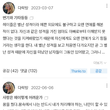
할을 다 한 것이다.제목: 일곱번째 파도... 처음 여섯 번의 파도는 예측
라가는 식이다. 그래서 나는 일부러 지원자가 적은 코스만 몇 개 신청
다락방
2023-03-07
메뉴
할 수 있고 크기가 엇비슷하대요.연이어 이는 여섯 번의 파도는 깜짝
해두었었다. 인상도 좋고 친절한 분이었다. 마음이 놓였다. 사생활에
변기와 기타등등
놀랄 만한 일 같은 건만들어내지않아요. 일관성이 있다고나 할까요.
대해 꼬치꼬치 캐묻지도 않았다. 중간중간 어색한 침묵도 굳이 깨뜨
헤이즐은 별난 성격이라 예쁜 외모에도 불구하고 오랜 연애를 해본
여섯 번의파도는 멀리서 보면 서로 다른 것 같기도 하지만 늘같은 목
리지 않는 분이었다. 나에게는 중요한 부분이었다. 그런데.....자꾸만
적이 없다. 자신과 같은 성격을 가진 엄마도 아빠로부터 이해받지 못
적지를향하죠.그러나 일곱번째 파도는 조심해야 해요.일곱번째 파도
인증사진을 찍게 했다. '저기 서봐라' '거기서 뒤돌아 봐라' 요구 사항
했다는 것을 지켜봐왔었기 때문에 자신에게도 오랜 연애가 오기 힘들
는예측할 수 없어요. ...일곱번째 파도는 거리낌없이, 천진하게,반란을
이 이어졌다. 나는 그냥 등산하려고 만난 건데? 사진 찍는 거 좋아하
거라는 생각을 한다. 내 별난 성격을 보고 처음엔 다가오지만 곧 그 별
일으키듯, 모든 것을 씻어내고 새로 만들어놓아요. 일곱번째 파도 사
지 않는다고 말했다. 예민하게 보이고 싶지 않아서 웃으면서 말한 탓
난 성격 때문에 자신을 떠났던 남자들이 그동안 있어왔고, 그러니 아
전에'예전'이란 없어요. '지금'만 있을 뿐 그리고 그 뒤에는 모든 게 달
인지 묵살당했다. 피톤치드도 풍부하고 걷기에도 힘들지 않은 코스였
마 앞으로도 그러지 않을까. 그런 헤이즐이 조쉬를 좋아한다. 너무너
라져요. 더 좋아질까요. 나빠질까요? 그건 그 파도에 휩쓸리는 사람,
는데 자꾸만 사진 찍느라 멈춰 서야 했다. 상.중.하로 난이도를 나누면
더보기
무 좋아한다. 너무너무 좋아해서 그와는 사귈 수가 없다. 가장 좋은 친
그 파도에 온전히 몸을 맡길 용기를 가진 사람만이 판단할 수 있겠지
'하'인 완만한 코스임에도 어쩐지 괴로움은 '상'이 되어있었다. 다섯 번
공감 (
42
)
댓글 (132)
구, 베스트 프렌드로 머물러야 한다. 조쉬도 친구로서 내게 너무 잘해
요.- 256~257p 인생에서 사랑, 사랑 타령 하지 말라고 하지만 사람
은 말했던 걸로 기억한다. '찍고 싶지 않다고.' 받아들여지지 않았다.
주는 사람이지만 만약 그와 사귀게 되고 또 그렇게 다른 남자를 잃었
에게 사랑이 없다면 빈 껍데기 아닐까. 꼭 남녀간의 사랑이 아니어도,
남편에게도 인증사진을 보내줘야하지 않겠냐, 이렇게 찍어 올리지 않
듯 잃게 된다면, 조쉬는 진짜 너무 좋기 때문에, 그 상실감을 자신이
다락방
2022-06-06
메뉴
지나가다 마주친 풍경을사랑하고, 하는 일을 사랑하고, 내 주변의 사
으면 이 코스 왔다고 사람들이 믿어주지 않는다, 농담 반 웃으며 이야
감당할 수 없을 거라고, 무너질거라고 생각한다. 그래서 어쨋든 조쉬
람들, 물건들, 그 모든 것들을 향한 애정이 샘솟을 때에 그 사람이 만
기해서 거부할 수가 없었다. 최근에 등산을 자주 갔었는데 이번에 다
사랑은 왜이렇게 어려운가
와는 친구, 가장 좋은 친구여야 하는 것이다. 그러면 이 관계는 유지될
들어내는 에너지는 생각보다 훨씬 더 무궁무진하다.나는 일곱번째 파
녀오고 난 뒤 가장 지쳤다. 멧돼지 나올까 봐 조금 서둘러 걷더라도 혼
꿈을 꿨다.꿈속에서 나는 반드시 내가 처리해야 하는, 나만이 할 수 있
수 있다!조쉬는 최근에 여자친구와 헤어졌다. 여자친구가 오랫동안
도를 똑바로 바라볼 것이다. 그리고 용기를 내야지. 에미와 레오처
자 하는 등산이 최고였다. 어떤 말은 곧이곧대로 받아들여지지 않는