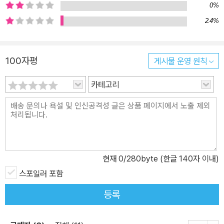
범하고 안정된 생활을 위해 새로운 연애를 시작한 레오는 에미에게
0%
그녀는 자신의 일부이며 환상 속에서는 완벽한 여인이지만 행복은 이
2.4%
메일로 이루어지는 게 아니라는 자조 섞인 깨달음을 전하고, 에미에
대한 감정은 마음속 장롱 안에 꽁꽁 숨겨두었다고 한다. 하지만 보르
100자평
게시물 운영 원칙
도 산 레드와인에 취한 밤이면, 어쩔 수 없이 에미를 향한 마음과 외로
운 속내를 털어놓는다. 여전히 가족의 일원으로 살고 있는 에미는 결
카테고리
혼생활이라는 꽉 끼는 코르셋에 익숙해졌다. 완벽한 부부 역할극에
지쳤으나, 그동안 가족과 함께 쌓아온 것을 무너뜨리는 것을 원치 않
는다. 그다지 불행하지는 않다. 레오의 메일이 있다면, 그리고 가끔 만
날 수 있다면. 그렇다. 전작에서 몇 번씩 유예되었던 만남이 드디어 이
루어진다. 그들의 관계는 이제 사이버공간에서 현실로 확장되었다.
현재
0
/280byte (한글 140자 이내)
물론 독자들은 오로지 그들이 주고받는 메일을 통해서만 그 만남을
경험할 수 있는데, 이는 색다른 즐거움을 선사한다. 어색했던 첫 만남
스포일러 포함
이후, 그들은 마침내 상상 속의 상대가 아닌, “진짜” 그 사람을 만나
등록
며, 메일을 쓰던 바로 그 사람임을 확인한다. 그리고 두 사람은 서로를
잃고 싶지 않은 비밀스러운 내면을 조심스레 고백하기에 이른다. 일