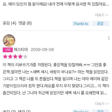
르트'가 중요한 변수로 작용했다.그에게는 불행하게도.에미가 자꾸만
요. 에미 당신의 점 말이에요! 내가 전에 이렇게 묘사한 적 있잖아요.
던 것들이 소소해지고 구체화 되었다. 처음엔 잘 알지 못했고 예견할
기가 엇비슷하대요. 연이어 이는 여섯 번의 파도는 깜짝 놀랄 만한 일
레오에게 당신 '자신'에게 집중하라고 요구하는 게 좋았다. 내가 어떤
'내 왼쪽 손바닥 가운데에, 그러니까 굵은 손금들 중에서 생명선이 동
수도 없었던 그들의 감정은 점점 색을 입고 향을 더하고 미세한 결을
같은 건 만들어내지 않아요. 일관성이 있다고나 할까요. 영석 번의 파
더보기
상황인지, 입장인지, 내가 뭘 원하는지 말고 당신 자신이 어떠한지에
맥 쪽으로 방향을 꺾는 바로 그 지점.' 우리가 두번째 만났을 때 당신
갖추게 되었다. 그 과정에서 상대적으로 좀 더 용감한 건 에미였다. 그
도는 멀리서 보면 서로 다른 것 같기도 하지만 늘 같은 목적지를 향하
솔직해지라는 요구 말이다. 레오가 잘 해내지는 못했지만. 에미가 훨
공감 (
4
)
댓글 (6)
이 우연히 건드린 곳이죠. 그 지점은 나의 궁극적인 에미 감각점으로
녀에게 불어오는 북풍은 도저히 감당해내기 어려운 것이 되어버렸다.
죠.(255) 주체적인 에미는 레오에게 ‘내가 유부녀임에도 불구하고
씬 지혜로웠다. 감정적이긴 했지만 그렇기에 제일 중요한 질문을 놓
남았어요. 유효기간은 무한대.-337-338쪽
그러나...'새벽 세시'의 결말은 참 허탈했다. 두고두고 회자될 기막힌
사랑해달라‘는 요구를 계속한다.이에 레오는 결국 파멜라와 보스톤으
치지 않았던 것이다.'일곱번째 파도'라는 제목의 의미도 은은하게 좋
결말이었다. 그러나 현실적이었다. 그 속편이라 할 수 있는 '일곱번째
메뉴
로 가 버리고 만다.파멜라에게 열심히 노력하는 레오지만, 이게 사랑
았다. 여섯 번의 파도가 지나간 뒤 계산하지도 못하고 들이닥치는 일
파도'의 결말은 대체로 흡족하다. 현실에서 그럴 수 있다고 보기엔 설
에서 오는 것이 아니라는 것을 파멜라는 육감적으로 느꼈다.그래서
헤스티아
2009-09-06
곱 번째 파도를 맞닥드릴 때의 우리를, 나 자신을 상상해 본다. 당당히
레고 두려운, 그래서 비현실적이다. 나는 이 결말을 환상이라 말해야
결국 그 둘을 헤어지게 된다.그 덕분에 에미와 만나 인연이 이루어 진
맞설 수 있을까? 도망가지 않을 수 있을까? 위기를 기회로 만들어버
겠다. 이 책 '일곱번째 파도'의 결말에 대해 궁금증이 있었고 그만큼
다.첫 번째 이야기를 읽고는 다음권을 빨리 읽어봐야겠다는 생각에
이 책의 리뷰쓰기가좀 걱정된다. 좋은책을 망칠까봐.ㅠㅠ 그만큼 좋
릴 수 있을까?다른 리뷰들에서는 전편보다 못했다는 반응을 접했던
두근거리며 아껴 읽었다. 그래서 나는 간단히 말하자면, 결말이 마음
에미와 레오의 실제 외모에 대해 상상할 겨를이 없었다.이번 두 권을
은책.얼마전 나는 <새벽 세시, 바람이 부나요?> 라는 책을 읽었었다.
것 같은데, 나로서는 이번 이야기가 더 좋았다. 절반까지는 전편이 더
에 들지 않는다,고 말할 수 있다. 이런 환상을 심어주다니, 작가가 살
통해 둘 외모를 유추할 수 있었다.
그리고 그 책은 나를 뒤 흔들었다.책을 덮으며 나는 아마 에미와 같은
좋았는데 후반부가 이 책을 더 마음에 들게 했다. 그러니까 에미, 그녀
짝 얄밉다. 전편의 설렘이 사라지는 느낌이다. 일곱번째 파도는 어차
기분이었으리라 짐작 한다.레오를 무지 무지 찾았다.그리고... 이 책이
가 참 마음에 든다. 레오가 여전히 멋있기도 하지만.신선하고, 무엇보
피 실재하지 않는 것이라 했다. 하지만 그렇기 때문에 우리는 일곱번
출간되었다. 난 그나마 최근에 읽었지만 세벽 세시 를 오래전에 읽은
다도 로맨틱한 소설이었다. 그게 참 마음에 든다. 제목도, 일러스트도,
째 파도 같은 걸 꿈꾼다. 실재하지 않는 것이기에 '조용한 외부세계'에
이들은 이 책을 많이 기다렸겠지.떨리는 마음으로 읽어내렸는데..결
심지어 역자의 이름까지도!
대한 '꿈'을 꾼다. 잔잔하고, 아무 일도 일어나지 않는 여섯번의 파도
더보기
론은??? 나쁘지 않다.생각해보니 그들에게 굉장히 좋은 결말이란게
다음에 일어날 일곱번째 파도는 허망한 '감정'안에서만 일어나는, 비
공감 (
2
)
댓글 (1)