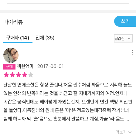
쓰기
마이리뷰
구매자 (14)
전체 (35)
메뉴
책한엄마
2017-06-01
달달한 연애소설은 항상 즐겁다.처음 원수처럼 싸움으로 시작해 둘도
없는 인생의 반쪽이라는 것을 깨닫고 잘 지내기까지의 여정.언제나
똑같은 공식인데도 왜이렇게 재밌는건지..오랜만에 빨간 책방 최신편
을 들었다.이동진님의 원래 톤은 ‘미‘음 정도였는데김중혁 작가님과
함께 하니까 막 ‘솔‘음으로 흥분해서 말씀하고 계심.가끔 ‘라‘음도 나
와서 당황..김중혁작가님이 나같은 애에 대해서 한마디로 정의 내렸
더보기
다.˝꼰대˝꼰대에 대한 얘길 듣고 딱 내 이야기같았다.난 생래적 꼰대