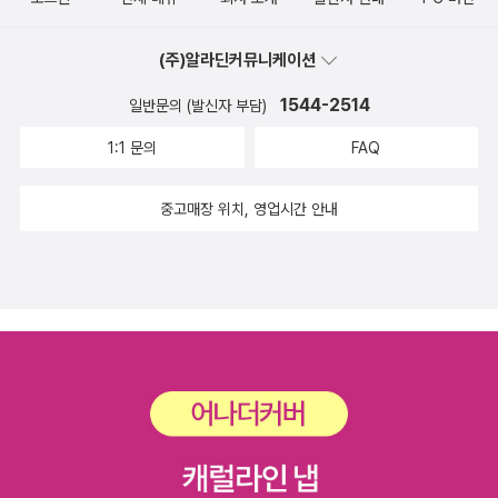
교 일등 친구가 아니다. 마찬가지로 똑똑한 한 남자가 질투하는 대상
열정도 있다는 것을 보여주고 다시 청혼하기 위해서 말이죠. 7. 두
일본군 위안부 만화 (시선)2014년 올해의 완결 미생 (모두에겐 저
은 똑 같은 레벨에 있는 사람이지 자신과 비교 대상이 될 수 없는 다른
명 모두 비슷한 처지네요. 모두 결혼을 하겠다는 소박한 꿈이 있는...
마다의 바둑이 있다)2014년 올해의 먹먹 우리집 (삶의 진심이 느껴
(주)알라딘커뮤니케이션
분야 또는 계급의 사람이 아니다. 정치인이 동료 정치인에게 무시당
네, 나이도 비슷했다고 해요. 어느 날 스미스 일병이 지키고 있는 검문
지는 우리집) 2014년 올해의 재판 솔로몬의 위증 (제 그림자를 밟고
하지 않기 위해 권모술수를 동원하는 경우는 있어도, 노숙자에게 제
1544-2514
일반문의 (발신자 부담)
소에서 소동이 일어납니다. 저쪽에서 자동차 수색을 하던 선임병이
우뚝 선 사람들)2014년 올해의 문장 생의 이면 (이승우를 만나다)2
존재를 인정받지 못할까봐 경계하지는 않는다. 정치적 목적을 위해
그 안에 타고 있던 사람과 실랑이를 벌이고 있었습니다. 서로 맞고함
1:1 문의
FAQ
014년 올해의 실화 높고 푸른 사다리 (위로와 치유, 그리고 성장의
가없는 사랑과 관심을 자신보다 계급적 하위에 있거나 또는 범접할
을 치고 차 안에 있던 한 젊은 남자가 어떤 손동작을 하기도 하면서요.
사다리를 보았다)2014년 올해의 반전 속죄 (당신의 속죄로도 보상
수 없는 상위에 있는 사람에게는 베풀 수 있지만, 그것을 같은 경쟁자
스미스 일병은 주변에서 폭탄 테러가 일어나는 것을 자주 봤기 때문
중고매장 위치, 영업시간 안내
할 수 없는 시간이 있어요)2014년 올해의 장르소설 봄에 나는 없었
입장에 있는 사람에게 할당하지는 않는다. 그들 서로는 질투가 어울
에 실랑이를 벌이고 있는 젊은 남자로부터 뭔가 위협을 느꼈어요. 그
다 (나를 들여다본다는 일이 이렇게 무서운 일일 거라고, 감히 생각지
리는 관계이기 때문이다. 민주주의 기초는 질투라는 말이 있을 정도
리고 죽고 싶지 않아서, 살아서 여자 친구를 다시 만나고 싶어서 버스
못했어요.) 2014년 올해의 사진 다른 길 (티벳에서 인디아까지, 지도
로 질투는 뒤지고 싶지 않은 인간의 본성과 관련 있다. 따라서 질투라
에 타고 있는 사람들에게 방아쇠를 당겨 총구를 휘갈겼습니다. 그런
에도 없는 마을 속으로 떠난 여행)2014년 올해의 학교 찔레꽃 (가난
는 말은 좋게 보면 자기발전의 다른 말로 보아도 무방하다. 질투할 깜
데요, 그 실랑이 벌였던 사람이 바로 택시기사 하이달이었습니다. 이
한 삶에서 피어낸 어머니들의 노래)2014년 올해의 시집 뒹구는 돌은
냥조차 되지 않을 경우 외면하거나 무시하고, 질투의 대상 위에 있을
라크에 폭격이 시작되자 한 초등학교에도 폭탄이 떨어져 수 많은 아
언제 잠 깨는가 (뒹구는 돌은 언제 잠 깨는가)2014년 올해의 눈물 우
때 인정하거나 고개 숙여 버리는 것 또한 인간 보편의 속성이기 때문
이들이 팔다리가 잘려 나갔는데요, 하이달은 운전을 할 수 있었기 때
리 모두가 세월호였다 (예슬이의 꿈, 304개 그 이상의 꿈)2014년
이다. 2. 작은 차이 희로애락을 느낀다는 면에서는 누구나 비슷하
문에 죽어가는 아이들을 병원으로 옮기는 일을 해 왔습니다. 늘 가는
올해의 역사 오늘 역사가 말하다 2014년 올해의 기생충 서민의 기생
지만, 그 감성이나 판단의 정도는 사람에 따라 다르게 나타난다. 눈치
병원에 더 이상 아이를 눕힐 곳이 없자 근처 보건소로 아이들을 싣고
충 열전 (기생충, 해치지 않아요)2014년 올해의 생명 후쿠시마에 남
가 빠른 사람이 있는가 하면 무딘 사람이 있고, 뛰어난 직관을 발휘하
가는 길에 검문소에 통과해야만 했습니다. 아이들의 출혈이 많아 위
겨진 동물들 (결국은 생명의 문제)2014년에 극장에서 본 영화는 모