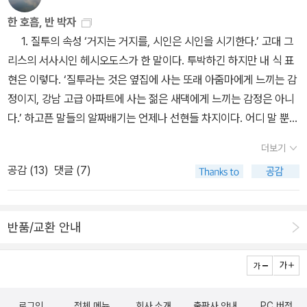
각할 수 있게 하는 책이기를 기대합니다.모든 전쟁이 '생명보다 귀한
냐, 그러니까 이라크 독재자인 후세인 편이냐 미국 편이냐 하는 것과
군. 2014년 올해의 그림 첼로 노래하는 나무 (이세 히데코, 숲을 나
한 호흡, 반 박자
것은 없다'라고 하면서 끝난다는 말이 있습니다. 그 생각이 계속 지속
는 전혀 다른 문제입니다. 왜냐하면 이라크인들도 독재자의 지배가
무를 노래하다)2014년 올해의 기획 너구리 판사 퐁퐁이 (법, 가까이
1. 질투의 속성 ‘거지는 거지를, 시인은 시인을 시기한다.’ 고대 그
된다면 전쟁자체가 일어나지 않을 수도 있지 않을까요? 전쟁을 경험
옳지 않다고 생각을 했기 때문인데요, 박기범 작가는 독재보다도 어
느낄 수 있어요. 퐁퐁이 판사와 함께)2014년 올해의 상상력 이봐요
리스의 서사시인 헤시오도스가 한 말이다. 투박하긴 하지만 내 식 표
하지 않은 세대들에게 전쟁의 속살을 감성적으로 느끼게 해줄 작품일
떤 명분이 있다고 하더라도 전쟁이 더 나쁘다고 생각합니다. 그리고
까망 씨! (까망 씨의 관심을 끌어당긴 건 외계인!)2014년 올해의 서
현은 이렇다. ‘질투라는 것은 옆집에 사는 또래 아줌마에게 느끼는 감
거라 시대합니다. 열세살 초딩군과 6살 푸린양이 엄마와 유럽으로
직접 전쟁을 겪으면서 한 개인의 삶이라는 관점에서 보자면 전쟁에는
정미 강아지와 염소 새끼 (악동 강아지와 골난 염소 새끼)2014년 올
정이지, 강남 고급 아파트에 사는 젊은 새댁에게 느끼는 감정은 아니
갑니다. 한창 사춘기의 문턱인 아들과 이제 막 '미운 일곱살'을 향해가
결코 승자와 패자도 없고 모두가 패자라는 것을 더욱 확신하게 됩니
해의 아픔 그 꿈들 (그곳에 꿈들이 있었습니다)2014년 올해의 메시
다.’ 하고픈 말들의 알짜배기는 언제나 선현들 차지이다. 어디 말 뿐일
는 딸과의 여행이라니.. 아직 여권을 들고 아이와 갈 엄두를 내지 못하
다. 이 책에는 가슴 아픈 이야기들이 너무 많은데요, 이런 이야기도
지 우리 엄마는 청소 노동자예요 (연대, 세상에서 가장 아름다운 응
까. 인생 전반에 걸쳐 후대들은 선대들이 이미 이룬 것들을 인정하고
는 엄마에게 왠지 꿈만 같은 이야기입니다. 그래도 그 안에서 아이와
있습니다. 택시 기사인 하이달의 꿈은 곧 결혼할 가디르와 조그만 보
더보기
원)2014년 올해의 감동 노란 샌들 한짝 (노란 샌들 한짝이 보여준 우
적용하고 재확인하는 과정에 지나지 않는다. 그래서 흔히 예술을 말
함께 성장하고 아이들 새로움을 받아들이는 모습을 기대합니
금자리에서 가디르를 닮은 아기를 낳고, 해 저물녘 티그리스 강변을
공감 (
13
)
댓글 (7)
정) 뒤늦게 완간 사실을 알게 된 이키가미와 완간되고 역시 한템포 늦
할 때 지상에는 더 이상 새로운 것은 없다고 말하는지도 모르겠다.
다. 요즘의 육아지침서들은 '불안'과 '죄책감'을 먹고 자란다고
가디르와 함께 거니는 것입니다. 소박한 꿈이죠. 또 다른 한 사람이 있
게 읽게 된 미생이 있다. 미생은 아직 9권을 읽지 못했다. 2015년의
어쨌든 질투는 같은 레벨 선상에 있을 때 느끼는 감정이다. 같은 목
들 하는데..그 불안에서 벗어나 무모들 스스로가 한걸음 한걸음 걸을
습니다. 이번에는 이 전쟁에 참전한 군인인 미국인 스미스 일병입니
첫책이 될 가능성이 크다.2014년 올해의 상큼 주말엔 숲으로(곁에
적 비슷한 상황에서 같은 산을 오르거나 같은 배를 탄 사람끼리 생기
수 있는 힘을 전해줄 책이라고 기대합니다. EBS 다큐나 부모-아이
다. 스미스는 원래 트럭 운전을 하고 있었는데요, 여자 친구인 메이가
반품/교환 안내
두고 오래 읽고 싶은 상큼한 책)2014년 올해의 가상 세계 이키가미1
는 게 질투지, 다른 목적 다른 상황에서 다른 산을 오르거나 다른 배를
관련 교양프로그램의 수준을 믿습니다.아이와 부모가 같이 성장하고
자신의 아이를 임신하고 결혼을 하려 했는데 여자친구의 아버지가 결
0(마지막으로 배달된 사망예고장)2014년 올해의 열정 신부이야기6
탄 사람끼리는 애초에 질투라는 감정이 생겨나지 않는다. 내 모의고
온전히 만나서 세상의 평화에 한걸음 더 나아가는 힘이 되는 책일거
혼을 반대했다고 합니다. 여자친구의 아버지는 스미스를 열정도, 용
(초원에서 살아남는 것, 초원에서 성장한다는 것...)2014년 올해의 1
사 성적의 비교 대상은 경쟁 상대인 내 짝지이지, 먼 학교에 다니는 나
라고 기대하며 추천해봅니다. 부산스러운 명절, 여러가지 이슈들
기도 없는 청춘으로 보았다고 해요. 스미스는 그래서 이라크 파병 군
9금 인 디즈 워즈2 (몇 번의 반전 어느 게 진짜일까?)2014년 올해의
와 비슷한 성적을 내는 아이이거나 처음부터 비교대상이 아니었던 전
이 있는 가을이지만, 모두 즐겁고 행복하시기를 기원합니다.
인이 되기로 했다고 합니다. 여자친구의 아버지에게 자신이 용기있고
유머 마조 앤 새디 3 (만화 같은 삶을 사는 부부)2014년 올해의 기억
로그인
전체 메뉴
회사 소개
출판사 안내
PC 버전