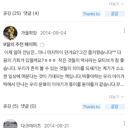
고 친구A가 통화를 시도했다. 결과는....직접 작가와 협의해보란다. 우
더보기
은 예배당 건물에 포탄이 떨어졌다고 했습니다. 그러나 뉴스에서는
이 많은 선배 교사에게 읽어보시라고 빌려줬다.걸프전을 다룬 그림책
응? 다이빙 하다가 바닥에 머리 박았나? 모두들 웅성거릴 때 사정을
여곡절 끝에 가격을 알게 되었는데...평생 그림 한점 사본 적 없는 소
거기까지만 말해 줄 뿐, 죽거나 다치게 된 이들이 간직한 이야기들에
공감 (
25
)
댓글 (4)
이었다.소녀의 웃음과 꿈을 과연 누가 앗아갔을까.걸프전 당시 작가
들어 보니 어지러워서 갑자기 쓰러졌다고 한다. 그 바람에 머리를 박
심한 우리들은 침만 흘리고 말았다는. 100만원 넘는 그림가격에 발
대해서는 입을 다물었습니다. 스러져 간 한 사람 한 사람의 얼굴, 묻혀
는 그 곳에 직접 가서 함께했다고 한다.소외된 곳, 분쟁이 있는 곳에
고 119 기다리는 중이라고. 어이쿠, 새해 초부터 크게 액땜 하시는구
발 떨어서야 어디 평생 그림 한 점 사겠는가. 그간 이런저런 그림 전시
버린 한 사람 한 사람의 어젯밤 이야기, 숨이 막힌 한 사람 한 사람의
스스로 찾아가 함께 고통을 나누는 박기범 작가.참 멋진 어른이다. 수
나. 부디 큰 문제 없으셔야 할 텐데...다행히 의식도 있고, 피도 바깥으
가을희망
2014-09-04
메뉴
회를 다녀보았지만 그림을 사고 싶은 생각은 거의 한번도 들지 않았
사랑, 저물어 버린 한 사람 한 사람의 꿈. 세상에서 단 하나 뿐인 것들.
다를 좀 떨고 나니 막혔던 가슴이 좀 트이는 듯하다.이제 지도안 짜야
로 나서 크게 안 다쳤을 거라고 짐작만 해본다. 만약 다이빙 하다가 다
었다. 집에 걸어둘 공간도 없고 돈도 그렇고... 그러나 이 화가의 그림
9월의 추천 페이퍼.
하지만 전쟁을 벌이는 이들은 그 아름다운 것들을 아주 없는 것처럼
겠다.
친 거면 우리 선생님이 굉장히 난처해졌을 것 같다. 가뜩이나 알바 중
을 보고 강한 구매욕구를 느꼈다. 삶의 고달픔과 말 못할 슬픔이 붓질
이제 얼마 안남은.. 아니 마지막이 던가요?그간 즐거웠습니다^^ 다
무시했습니다. 오로지 사망자 숫자만 헤아릴 뿐. 먼 곳의 사람들은 그
이신데 과하게 책임 생길라.ㅜ.ㅜ건강해지려고 하는 운동인데, 그것
하나하나 비늘처럼 박혀있는 그림을 보고 있으면 마치 내 아픔을 그
음의 기회가 있을까요?ㅎㅎㅎ 작은 것들의 역사라는 모티브가 참 좋
숫자에 무덤덤해질 수밖에 없었습니다. 지난 번 그 오누이가 나눈 이
때문에 탈타면 안 되지. 모두들 조심조심... 얼마 전에 수영장 화장실
려넣은 것 같은 착각이 든다. 너무나 강렬해서 내 슬픔이 알알이 떠오
습니다. 우리가 흔히 볼 수 있는 것들의 의미를 되새기는 계기가 소소
야기도, 그 노인의 얼굴에 깊게 팬 주름도, 아이를 들쳐 업고 뛰던 아
에서 실신한 사람으로서 뜨끔했었다. 자, 새해는 밝았으니 이제 지나
르다가 결국 눈물이 핑돌게 된다. 그런데 그림에는 또한 힘이 있다. 그
한 일상에 머문다는 것이 기대되는 책입니다.떡좋아하는 우리 아이가
버지의 숨소리도 그 숫자로는 알 수 없었습니다.”. 6. 숫자에는 영
간 해를 정리해 보자. 해마다 하는 것, 올해도 빠질 수 없지~2014년
게 슬픔을 이겨내는 힘인지, 힘을 내서 살아보자는 결의인지, 슬픔에
떡에서 만나는 우리 문화의 이야기가 흥미를 돋아줄거 같습니다.무엇
혼이 없죠. 수백명이 죽었다는 것은 수백개의 삶과 꿈이 사라졌다는
에는 130권의 책을 읽었다. 아마 통계를 내본 이래로 가장 저조한 숫
도 힘이 있다는 역설인지는 모르지만 힘이 있는 그림임에는 틀림없
을 먹느냐가 그 사람을 말한다고 하면. 그 나라에서 무엇을 먹느냐가
것인데, 뉴스를 통해 사라져간 삶과 꿈이 사라졌다는 것을 알기란 어
자일 것이다. 이중 그림책이 47권, 만화책이 32권, 소설책이 23권,
더보기
다. 묘한 매력이다. 질러보고 싶다!
그 나라를 설명하는 것이 아닐까합니다.내용도 기대해요. 최근 이
려우니까요. 그렇습니다. 이 책을 쓴 박기범 작가는 2003년, 미국의
그밖의 책이 28권이다. 예년에 비해서 소설의 비중이 높았구나...란
공감 (
5
)
댓글 (0)
스라엘의 팔레스타인 공격이 시작되었고, 전쟁은 여전히 상당히 고통
이라크 침공이 시작될 무렵, 그곳 아이들의 곁이 되겠다는 생각으로
생각이 든다. 나름!좋았던 책들을 분야별로 꼽아보면 이렇다. 리뷰 쓰
스러운 이슈입니다.세계적으로 정말 오래 전쟁이 이어지는 지역인 서
인간방패로 전쟁터에 들어가 함께 전쟁을 겪었다고 합니다. 인간방패
면서 별 다섯을 기꺼이 준 책들이다. 피터 콜링턴의 '똑똑한 고양이'도
남아시아. 그 생활 속에서 전쟁이 어떻게 생활에 영향을 미치는 지 생
가 되었다는 것은 미국의 이라크 전쟁의 명분에 동의하느냐 못하느
다크아이즈
2014-08-21
메뉴
무척 좋았는데 책 검색이 안 된다. 절판이어도 검색은 되던데 이상하