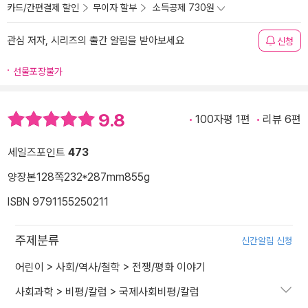
카드/간편결제 할인
무이자 할부
소득공제 730원
관심 저자, 시리즈의 출간 알림을 받아보세요
신청
선물포장불가
9.8
100자평 1편
리뷰 6편
세일즈포인트
473
양장본
128쪽
232*287mm
855g
ISBN 9791155250211
주제분류
신간알림 신청
어린이
>
사회/역사/철학
>
전쟁/평화 이야기
사회과학
>
비평/칼럼
>
국제사회비평/칼럼