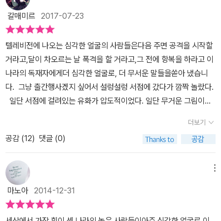
로 보도되었던 전쟁이다. 많은 사람이 그곳 사람들의 삶을 염려하기
갈매미르
2017-07-23
보다는 최신 무기, 사망자 수 등에 관심을 모았으며, 시간이 지나면서
는 그마저도 시들해져 먼 나라에서 일어나는 불꽃놀이에 불과해져 버
텔레비전에 나오는 심각한 얼굴의 사람들은다음 주면 공격을 시작할
렸다. 박기범 작가는 전쟁과 가장 거리가 무관한 듯 보이는 ‘세상 사람
거라고,달이 차오르는 날 폭격을 할 거라고,그 전에 항복을 하라고 이
들’에게도 주요한 시선을 던진다. 세상 사람들은 눈만 뜨면 저 먼 나라
나라의 독재자에게더 심각한 얼굴로, 더 무서운 말들을쏟아 냈습니
소식을 들어야 했습니다. 백화점으로 가는 승용차 안에서도, 바비큐
다. 그냥 출간행사겠지 싶어서 설렁설렁 서점에 갔다가 깜짝 놀랐다.
를 하는 캠핑장에서도, 빌딩이 들어찬 도심 한가운데에서도, 악당 무
일단 서점에 걸려있는 유화가 압도적이었다. 일단 무거운 그림이었
리에 대한 이야기는 날씨 얘기처럼 떠돌았습니다. 긴가민가 고개를
고, 굉장히 이국적이었다. 나중에 읽으면서 이라크가 배경임을 알게
갸웃하거나 설마 하는 마음에 못 들은 체하려 해도 자꾸만 듣게 되는
더보기
되었다. 나중에 알고보니 이 책의 그림을 그리신 김종숙 씨는 잡일(덕
악당 무리에 대한 이야기는 유쾌할 수가 없었습니다. - 본문 18쪽 하
공감 (
12
)
댓글 (0)
장)을 하시며 담배, 소주, 맥심 커피만 있음 언제든지 작업을 하시는
루가 멀다 하고 접하는 폭력, 살인, 전쟁 관련 정보는 더 이상 충격도,
분이셨다 한다. 그러다 현재는 문화재보수기술자로 일하고 계신 저자
분노도, 반성도 일으키지 않는다. 정보가 너무 많다는 것은 그 정보에
박기범 씨를 만났고, 이라크에서 10년간 살면서 기록한 것들을 간직
메뉴
무감각해진다는 점에서 정보가 전혀 없는 것과 다름없는지도 모른다.
하고 있다는 사실을 발견하고 만다. 그래서 글을 쓰라고 권고하고, 마
마노아
2014-12-31
그리고 책에 등장하는 ‘심각한 얼굴의 사람들’이 노리는 것이 바로 그
음의 상처에도 불구하고 힘들게 글을 쓰기로 결심한 저자가 이라크에
것이다. 온갖 정보를 무차별로 쏟아냄으로써 우리 모두의 공감 능력
서 찍은 어마어마한 양의 사진과 책자와 영화와 다큐를 보여주셨다
을 마비시키는 것. 우리에게 필요한 것은 전쟁에 대한 건조한 보고서
세상에서 가장 힘이 센 나라의 높은 사람들이아주 심각한 얼굴로 이