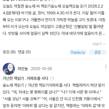
유럽 등 강대국들이 아프리카에 대놓고 군을 파견해서 식민지로 지배
이들과 함께 오손도손 사는게 꿈인 무스타파 노인, 디자이너 멋쟁이
책을 처음 만나게 된 계기부터 말씀드려야 할 것 같은데요, 저는 이 책
오늘도 까칠한 숲노래 씨 책읽기숲노래 오늘책오늘 읽기 2026.2.2
대도 그렇게 지껄일 수 있겠소?-어서 채널이나 돌려! 이제 저런 뉴스
하지 못하고 자본으로 공략하는 것은 대의명분 때문이다. 그러나 이
알리, 의사 수아드 언니, 아빠처럼 사는게 꿈인 도하, 이들은 우리네
을 제주도에 있는 그림책 갤러리 제라진이라는 곳에 방문했다가 소개
4.《문제아》 박기범 글, 창비, 1999.4.30.비가 온다. 이달 들어 이틀
따윈 보고 싶지도 않으니.-외면한다고 진실이 사라지지는 않아요.-도
러한 명분에 취해버리면 아무런 이익없이 전쟁을 하게 된다. 물욕에
평범한 모습들이었다. 전쟁의 반대편에 선 군인들 역시 초등학교 선
받게 되었습니다. 제라진 갤러리는 미술작품을 판매하는 상업 갤러리
째 오는 비로구나. 가물면서 먼지가 가득한 하늘을 고이 씻겠네. 아침
대체 우리가 알아야 할 진실이 무어란 말이오. p.68 외면한다고 진
의한 전쟁은 거래라도 가능하지 신념에 의한 전쟁은 많은 사람이 죽
생님, 평범한 한 가정의 아빠들이었다. 무엇이 이들을 이렇게 만든 것
는 아니구요, 그림책미술관 시민모임이라는 곳에서 운영하는 그림책
부터 비가 오는데 오늘도 어김없이 고흥군청은 ‘산불알림’을 틀어댄
실이 사라지지 않는다. 시간이 지났다고 진실이 사라지지도 않는
고 나서야 생명보다 더 소중한 것은 없다며 멈추게 된다. 전쟁이 일단
일까? 축구선수를 꿈꾸던 알라위는 포탄에 쓰러진다. 어른 아이 할
문화공간이라 할 수 있습니다. 제가 제라진갤러리를 방문했을 때는
다. 빗방울 사이에 얼음이 살짝 섞인다. 마녘 바닷가에 얼음비가 온다
다. 그들의 아픔을 죽은 사람들 숫자와 폭발된 장소로만 보도하는 소
터지면 그 어떤 인간의 존엄한 가치도 밑바닥에 떨어지게 된다. 적과
것없이 총질을 하며 오가는 대화에서는 소름이 돋았다. 존슨 상사가
오늘 소개해드리는 책인 <그 꿈들>에 그려져 있는 김종숙 화가의 원
면, 동강이나 벌교부터는 눈이 올 수 있겠네. 지난달에 얼음바람에 튼
식에 그저 무덤덤하게 받아들인 건 아닌지. 죽거나 다친 이들이 간직
아라는 이름으로 사람을 차별하게 된다. 전경에서 복무하다 제대한
더보기
포탄을 떨어뜨린 곳은 적 무기고가 아닌 오마르의 농장이었다. 스미
화 작품이 전시되어 있었는데요, 잘 아시겠지만 사실 앤소니 브라운
손등과 팔뚝이 이제 아문다. 집살림을 하며 가만히 보내면 천천히 나
한 이야기에 관심 기울이지 못하고 말이다. 그 자리에는 두 청년이 있
동생의 이야기를 들은 적이 있는데 시위 단체에 대한 적개심이 상당
스 일병은 아이들을 살리기 위해 병원으로 뛰어가는 하이달을 쏜다.
이나 로즈메리 웰스와 같은 아이들 그림책은 너무 아름다고 예술성도
공감 (
8
)
댓글 (0)
아간다. 하루아침에 나으려고 돌봄터(병원)나 꽃물(약)에 기대면 으
었습니다.이 나라의 하이달과 저 나라의 스미스.택시 기사 하이달과
했다. 그런 것이다. 전쟁이란. 전쟁은 안 벌어지는 것이 가장 좋다. 그
드르르르륵. 초등학교 선생님인 마이클은 테러범 건물이라 생각하
뛰어나잖아요? 제라진갤러리는 그래서 이렇게 좋은 그림책에 실려있
레 덧나지. 느긋이 앓으면 느슨히 풀린다. 어제 남은 국에 봄동과 배추
트럭 기사 스미스.한 청년은 가디르와 혼인을 앞두고 있었고,또 한 청
러기위해 필요한 것은 용기와 지혜다. 평화를 위해 용기있게 나서는
며 포탄을 쏘지만 그 곳은 초등학교 건물이었다. 모두 오해였다. 오해
는 원화를 전시하고, 그림책을 읽고 싶은 사람이라면 누구나 참가해
를 잔뜩 넣어 새로 끓인다. 곁님이 김치국물을 더한다. 《문제아》를 다
년은 메이에게 청혼을 준비하고 있었습니다. 둘은 모두 반듯한 청년
파란놀
2025-10-26
메뉴
것과 슬기롭게 문제를 헤져나가는 것이 둘다 중요하다. 우리는 인간
였다. 그렇게 사람들이 죽어갔다. 힘없는 아이들이, 노인들이...온 몸
그림책을 읽고 이야기를 나누는 그림책 독서회를 진행하기도 합니다.
시 읽는다. 서울·큰고장에서 마을이 사라지고 잿집이 잔뜩 늘어나면
이었고,사랑하는 연인을 두고 서로 닮은 꿈을 꾸던 젊은이였습니다.
의 존엄성에 대해 생각해야 한다. 그리고 전쟁이 반드시 필요한지 생
가난한 책읽기 . 아파트를 사다
이 비에 젖은 신문지처럼 무거워졌다. 전쟁이 끝났다. 정의로운 전쟁
물론 그림책미술관 시민모임에서 읽는 그림책은 단지 어린이들을 위
서 어린글도 어른글도 빛을 잃는다고 느낀다. 1999년에 태어난 《문
둘은 서로를 잘 알지도 못했고, 서로를 미워할 일도 없었습니다. 그러
각해야 한다. 인류 역사상 반드시 필요한 전쟁이란 자유와 혁명을 위
숲노래 책읽기 / 가난한 책읽기아파트를 사다 책벌레끼리 하던 말이
이었다고 한다. 독재자를 물리친 전쟁. 자유와 평화, 민주주의. 행복하
한 책은 아니구요, 어린이들도 읽기에는 별로 무리가 없긴 하지만 내
제아》는 아직 마을빛과 골목길이 덜 사라졌을 무렵 태어난 고맙고 알
나 한 청년이 한 청년에게 목숨을 잃었습니다.전쟁이 아닌 다른 자리
한 몇몇 외에는 없었다. 그것은 남북, 이라크 역시 마찬가지다.
있다. “여, 자네는 몇 평짜리를 샀나?” “나? 이제 서른 평 되려나.”
게 살아갈 수 있는 나라를 만들었다고 한다. 하지만, 그들은 주인이 바
용과 그림이 그보다는 좀더 복잡한 성인들이 읽는 그림책이라 할 수
찬 글꽃이라고 느낀다. 아직 나라 곳곳에 작은집이 있고, 시골에 시골
였으면둘은 아마도 좋은 동무가 되었을지도 몰라. p.77 선생님이 되
“서울 강남? 서울 강북?” “어, 서울은 안 되고 인천쯤 귀퉁이에서.”
뀐것 뿐 그대로였다. 아니 씻지못할 상처만 가득 안았을 뿐이었다. 꿈
있어요. 제라진 갤러리에서는 이 밖에도 그림책 창작 워크샵도 진행
집이 남지만, 작은집이나 시골집에 깃들어 조용히 살림짓는 글바치는
어 아이들을 가르칠 미래를 꿈꾸던 마이클은 아이들이 모여 지내는
얼핏 듣자면 ‘아파트’를 샀다는 말 같지만, 책벌레는 ‘아파트 값’에 빗
이 었었다. 이들의 꿈을 지켜 주겠다던 전쟁이 있었다. 병사들에게도
하구요, 드로잉 수업도 하구요, 작가를 모시고 북콘서트도 진행하기
너무 적거나 드물거나 사라진다. 이른바 ‘골칫거리(문제아)’ 같은 ‘작
초등학교에 포탄을 쏘았고, 그 사실을 알고 나서 스스로의 몸에 총을