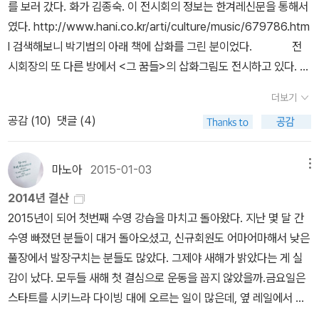
를 보러 갔다. 화가 김종숙. 이 전시회의 정보는 한겨레신문을 통해서
이니까 그 의미를 읽어가는 것이 만만치 않겠네요. 네, <그 꿈들>이
하였다.게다가 고양이 온이는아이패드 충전기를 물어뜯는 사고를 쳐
였다. http://www.hani.co.kr/arti/culture/music/679786.htm
라는 이 책에 실려 있는 삽화들도 말씀하신 대로 이야기를 돕기 위한
서집 분위기를 살벌하게 만들었다.요 녀석이 요즘 온갖 것을 물어뜯
l 검색해보니 박기범의 아래 책에 삽화를 그린 분이었다. 전
참조그림이 아니라 그 자체로 하나 하나의 작품이라 페이지를 넘기는
어 걱정이다. 21년 교육 경력에이렇게 일이 휘몰아치는 경우는 처음
시회장의 또 다른 방에서 <그 꿈들>의 삽화그림도 전시하고 있다. 그
것이 쉽지 않습니다. 마치 너무 좋은 작품이 많이 전시된 미술관에서
인 듯하다.학부모총회, 학부모상담, 공개 수업까지모든 게 다닥다닥
림은....짠하면서 힘찬 느낌이다. 매우 강하다. 카메라를 들고 있었지
는 이 작품을 보다가 저 작품으로 가기 어려운 것처럼 말이죠. 오늘 소
붙어 있으니병이 안 나고 학교 나가는 게 다행이 아닌가 싶을 정도다.
더보기
만 감히(?) 찍지는 않았다. 사람을 마주보며 아무런 허락없이 사진을
개해드리는 <그 꿈들>은 이라크 전쟁에 대한 이야기를 담고 있는 두
비타민 c 1000 mg 으로 버티고 있는 중이다. 지금도 학교다.큰 아
공감 (
10
)
댓글 (4)
찍는 행위 같아서였다. 함께 간 친구들에게 지인에게서 얻어들은 화
꺼운 그림책입니다. 이 책에서는 전쟁에서 들리지 않는 목소리, 그러
이 미술영재원 데려다주고 출근했다. 공개수업 지도안 짜러.1년간 큰
가의 이력을 대충 설명해주며 그림감상에 들어갔는데...친구들 마음
니까 권력을 가진 사람들의 목소리와 언론의 왜곡에 가려져 잘 들리
아이 미술영재원 교육 때문에 놀토는 반납했다.둘째가 누나 때문에
에 그림이 박히기 시작했다. 잠시 후 친구들은 이구동성으로 서로에
마노아
2015-01-03
메뉴
지 않는 소박하고 힘이 없는 개인들의 삶과 꿈에 대한 이야기라 할 수
안 됐다.이 좋은 날씨에 꽃구경도 못 가고.동네에 피어 있는 산수유,
게 그림을 사라고 종용내지는 권유하는 단계에 들어갔다. 화가에게
있습니다. 책의 한 부분을 제가 읽어드리겠습니다. “저 멀리, 텔레비
목련, 개나리로 만족해야 할 듯하다.나 또한 토요일에는 늘어지게 늦
2014년 결산
직접 그림을 사는 건 아니고 큐레이터를 통해서 사는 것이라는 친구A
전과 신문으로만 소식을 듣는 사람들은 더는 가슴이 두근거리거나 슬
잠을 자야 몸이 풀리는데큰 애 데려다주느라 1년간 늦잠은 안녕이다.
2015년이 되어 첫번째 수영 강습을 마치고 돌아왔다. 지난 몇 달 간
의 말에 따라 친구B가 담당 큐레이터의 명함을 얻어가지고 왔다. 건
픈 마음에 깊이 젖어들지 못했습니다. -어제 하루에만 백 명도 넘게
흑흑흑 이런 실정이니 책을 제대로 읽을 시간이 없다.그나마 아침독
수영 빠졌던 분들이 대거 돌아오셨고, 신규회원도 어마어마해서 낮은
대앞에서 생선구이 식당을 하는 친구B는 전시회 그림중 <열갱이>그
죽었다는군. -시장 한가운데다 로켓포를 쏘았다나 봐요. -어쩌자고
서시간에 집중하여 읽는 게 겨우 맥을 이어가고 있다. 엊그제 우연히
풀장에서 발장구치는 분들도 많았다. 그제야 새해가 밝았다는 게 실
림을 마음으로 점찍고 있었는데, 평생 그림구입을 해본 적이 없은 처
죄 없는 사람들까지 다 죽게 하는지. -어차피 이럴 거면 한 번에 다 쏟
학교 도서실에 갔다가 <문제아><새끼개>의 작가 박기범 씨가 글을
감이 났다. 모두들 새해 첫 결심으로 운동을 꼽지 않았을까.금요일은
지들이라 이런 과정들이 너무나 멋적고 낯설어서 망설이기만 했다.
아 부어야 해. (중략) 어느 날은 백 명이었고, 어느 날은 백오십 명이
쓴 아주 두꺼운 그림책이 있어 집어 들고 왔다.제목은 <그 꿈들>이
스타트를 시키느라 다이빙 대에 오르는 일이 많은데, 옆 레일에서 40
일단 전화나 해보자고 친구C와 내가 서두르자 친구B가 번호를 누르
라 했습니다. 어느 날은 공원에서 폭발이 일어났다고 했고, 또 어느 날
다.읽는 내내 가슴이 진짜 먹먹해졌다.다 읽고나서 사회문제에 관심
대로 추정되는 남자분 하나가 갑자기 피를 흘리며 쓰러져 있는 거다.