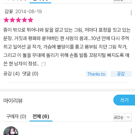
로 치면 전장에 파병된 군인들 역시 마찬가지다. 마이클 일병, 존슨 상
감꽃
2014-08-19
메뉴
사, 스미스, 토미 역시 가족을 사랑하고 책임감 강한 사람들이었다. 하
지만 전쟁은 이들의 그 소박한 꿈을, 사랑하는 사람을, 오지 않은 미래
종이 밖으로 튀어나와 말을 걸고 있는 그림, 저마다 표정을 짓고 있는
를 무참히 짓밟았고, 인간 본성을 저버리게까지 했다. 그 주범은 말할
문장. 거짓과 평화와 묻혀버린 한 사람의 꿈과...10년 만에 다시 주먹
것도 없이 자신들의 이익을 챙기고자 ‘정의로운 전쟁’, ‘착한 전쟁’이
쥐고 일어선 글 작가, 가슴에 불덩이를 품고 몸부림 치던 그림 작가,
라는 거짓 선전으로 전쟁을 일으킨 권력자들이다. 심각한 얼굴의 사
그리고 이 둘을 무대에 올리기 위해 손톱 발톱 꼬랑지털 빠지도록 애
람들 가운데 장교 옷을 입은 사람, 그이는 의기양양한 얼굴로 기자들
쓴 한 남자의 정성..
앞에 섰습니다. “독재자가 비밀 무기를 숨겨 둔 곳을 공격했습니다.
공감 (
4
)
댓글 (0)
이 정의로운 전쟁은 계획대로 잘 되고 있습니다. 이 나라는 자유의 땅
이 될 것이고, 이곳에서도 누구나 꿈을 이루며 살아갈 수 있습니다.” -
본문 60쪽 타인의 고통을 나의 것으로 생각해 본 적이 있나요 그렇다
쓰기
면 전쟁을 주도하지 않았다고 해서, 총을 쏘지 않았다고 해서, 증오를
마이리뷰
품지 않았다고 해서 전쟁에 대한 책임으로부터 자유로울 수 있을까?
구매자 (0)
전체 (6)
그 전쟁을 구경하고 방관하고 외면했다는 것만으로도 어쩌면 우리는
전쟁을 옹호하고 평화를 방해한 공범자들이다. 특히나 이라크전은 각
메뉴
종 첨단무기가 동원되어 마치 컴퓨터 게임처럼 전장 상황이 전 세계