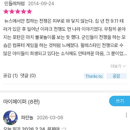
인이 성전을 펼친다고 믿었다 본다. 그렇기에 더욱더 위험한 사람이
민들레처럼
2014-09-24
공감도, 고통도, 애원도 숫자에는 들어있지 않다. 숫자의 편리함은 공
알아들을 수 있게 수군거렸습니다.저 나라에는 아직 써먹지 않은 땅
음껏 쥐고 흔들던 독재자가 아무런 힘을 쓰지 못했습니다. 아무것도
고 그 결과는 앞뒤 잴 것 없는 이라크 전쟁으로 나타났다. 그 몰아낸다
감의 고통과 번거로움을 줄여준다. 그림책 한 장 한 장을 넘기면서 숫
속 자원이어마어마하게 묻혀 있다고 말이지요. 게다가 그 나라를 손
바뀌지 않았어. 달라진 거라곤 이 나라 독재자 자리를 저 나라 군인들
는 독재자와 그 집안이 나름의 커넥션이 있었음에도 불구하고. 문제
뉴스에서만 접하는 전쟁은 피부로 와 닿지 않는다. 십 년 전 9.11 테
자란 그 얼마나 가벼운 것인지 돈 따위는 아무 것도 아니라고 호기있
아래에 두면 그 나라의 이웃 나라와 그 이웃 나라,그 이웃의 이웃 나라
이 대신학 있다는 것뿐.독재자 밑에 붙어 있던 이들이 보이지 않는 대
는 부시 만이 아니다. 그 당시 전쟁을 지지하는 미국인들의 수는 과반
러가 있은 후 일어난 이라크 전쟁도 먼 나라 이야기였다. 무참히 쏟아
게 외쳤던 10살 때의 감각이 되살아 남을 느꼈다. 그 꿈들 1. 안녕
들까지마음대로 쥐고 흔들 수 있을 거라며그 심각한 얼굴에 웃음을
신,저 나라 군인들 밑으로 들어간 자들이 활개를 치고 다녔습니다.길
수를 한참 넘었다고 한다. 그들 중에는 석유라는 이익을 쫓은 사람도
지는 포탄은 마치 불꽃놀이를 보는 듯 했다. 군인들이 전쟁을 하는 모
하세요? 오늘은 어떤 책을 소개해주실 건가요? 이번 주는 특이한 책
드리우기도 합니다. “아주 멋진 일이 될 거야!” p.9 식탁에 앉아 책을
에는 엄마 잃은 아이들과 집을 잃은 사람들이 더 많아졌습니다.그리
있었겠지만 정말 독재에 대한 증오로 자신을 정의라 생각한 미국인들
습은 컴퓨터 게임을 하는 것처럼 느껴졌다. 팔레스타인 전쟁으로 수
을 소개해드리고자 합니다. 혹시 진행자님께서는 최근에 그림책을 읽
읽고 있자 남편이 궁금했는지 무슨 책을 그리 심각하게 보냐고 물었
고 여전히 멈추지 않는 폭발과 총소리. 전쟁이 끝났다고, 이긴 전쟁이
도 꽤나 있었을 것이다. 우리는 전쟁의 원인을 볼 때 이 둘을 동시에
많은 아이들이 희생되고 있다는 소식에도 안타까운 마음, 그 뿐이었
어본 적 있으세요? 2. 아이들이 보는 그림책이라면 자주 읽어주지
고, 나는 읽고 있던 대목을 읽어주었다. 남편은 말없이 씁쓸한 미소만
라고, 정의를 바로 세웠다고 저들은 이야기 합니다.그러나 그 정의롭
고려해야 한다. 우리나라는 어떤가? 북한과 대치한지 거의 반백년이
다. 그렇게 전쟁은 나와 상관없는 일이었다. '문제아'를 쓴 박기범 작
요. 네, 저도 아직 아이가 어려서 그림책을 자주 읽어주는 편입니다
지었다. 전쟁이 한창일 때 나는 무얼 하고 있었고, 무슨 생각을 하고
다는 전쟁의 끝에 이곳 사람들의 삶은 어떻게 변했던가요? 평화가
더보기
넘어가는 상황에서 이미 실제적 이익은 사람들의 뇌리에 사라진지 오
가는 '이라크평화팀'에 참여해 맨몸으로 전쟁을 막아냈다. 전쟁 포화
만, 그래서인지 그림책이라는 것은 어린이들을 위한 책이라고만 생각
있었나 떠올려보니 잘 기억이 나질 않는다. 어둠속에 총성 들리는 뉴
총칼로 쉽사리 불러올 수 있는 성질의 것이던가요. 수십 년 뒤면 다다
래다. 지금 중요한 것은 북한에 의해 피해를 본 사람들이 있으며 그렇
공감 (
1
)
댓글 (0)
속에서 사람들을 만나고, 눈물을 흘리는 어린이들을 보게 된다. 그런
해왔는데요, 아마 많은 분들이 저처럼 생각하실 겁니다. 하지만 잘 알
스 속 화면을 본 기억만이 또렷이 남아있다. 저 멀리, 텔레비전과 신
를 수 있었던 길을 이 전쟁으로 인해 수백 년 뒤에나 다다를까 말까한
기에 그들은 나쁜 국가라는 수사법이다. '국가'라는 어디까지나 인간
아이들을 보며 쓴 동화책이다. 작가는 그저 전쟁을 막아낼 수 있다는
려져 있지는 않지만 사실 서점에는 성인들을 위한 그림책도 많이 있
문으로만 소식을 듣는 사람들은더는 가슴이 두근거리거나슬픈 마음
지경에 이르게 한 게 아니던가요? 마치, 우리의 통일을 보는 기분이
의 필요에 의해 만들어진 공동체가 이데올로기로서 지배하고 있기에
바램, 전쟁으로 상처받는 아이들을 보듬기 위해 목숨을 걸고 이라크
는데요, 오늘은 특별하게 그림책 한권을 소개해 드리고자 합니다. 출
에 깊이 젖어들지 못했습니다. -어제 하루에만 백 명도 넘게 죽었다는
군요. 이곳에 전쟁이 있었습니다.이곳에 꿈들이 있었습니다. 지금은
아무런 이익없이 대치하고 있는 것이다. 북한 정권이야 어떤 이익이
쓰기
마이페이퍼 (8편)
국경을 넘었다고 했다. 그곳의 일들을 이야기로 쓰기에는 너무 아퍼
판사 낮은산에서 만들고, 박기범이 쓰고 김종숙이 그린 <그 꿈들>이
군.-시장 한가운데다 로켓포를 쏘았다나 봐요.-어쩌자고 죄 없는 사
요?지금은 어떻습니까?거기, 그리고 이곳은요?
있을지 모르겠지만 대다수 민중들에게 현 대치는 아무런 이익이 없
십 년이 지나 썼다고 한다. 전쟁터 사람들의 이야기와 작가의 이야기
라는 책입니다. 3. 성인을 위한 그림책이라고 하시니까, 언뜻 생각하
람들까지 다 죽게 하는지.-어차피 이럴 거면 한 번에 다 쏟아부어야
다. 그럼에도 불구하고 남한의 상당수 민중들은 북한에 대한 단호한
파란놀
2026-03-06
메뉴
가 번갈아가며 나온다. 곳곳에 강렬한 그림들은 이야기에 빠져들기에
기로는 만화책도 떠오르구요, 미술에 관한 책인가 하는 생각도 드는
해!-이봐요, 무슨 말을 그렇게 하시오?-지긋지긋하다구! 오늘은 몇이
대응을 요구하고 있다. 명분이나 이데올로기는 중요하다. 미국, 중국,
충분했다. 구두닦이 핫싼, 가리드와 행복한 가정을 꿈꾸는 하이달, 아
데요, 어떤 책인가요? 네, 제가 오늘 소개해드릴 <그 꿈들>이라는
오늘 읽기 2026.2.24. 문제아
죽었다, 또 몇이 죽었다 하는 저 소리들.-당신네가 저 나라에 살고 있