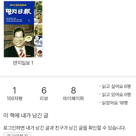
만, 실제로 그것은 ‘공허한 은유’일 뿐 미국이 전쟁을 일으킴으로써 얻
는 이득이 무엇인지 누구라도 알아차릴 수 있었다. 같은 해, 오로지 전
쟁을 막겠다는 일념으로 ‘인간방패’를 자처하며 이라크로 떠난 한국
의 한 동화작가가 있었으니, 그가 바로 박기범이다. 2003년 2월 한
국을 떠나 그해 8월에 돌아오기까지 네 차례에 걸쳐 이라크에 들어가
민간인들과 함께 전쟁을 겪은 그는 그로부터 무려 십 년이 지난 2013
년에야 비로소 그곳에서 몸으로 겪은 것들을 힘겹게나마 글로 토해낼
딴지일보 1
수 있었다. 낮은산에서 출간한 『그 꿈들』은 박기범 작가가 이라크 전
쟁 당시 포화 한복판에서 인연을 맺은 이들 하나하나의 얼굴과 사연
을 되살려 구성한 이야기에 김종숙 화가가 일 년 여 동안 그린 서른일
읽고 싶어요 6명
1
6
8
곱 점의 유화 그림을 보태 완성한 그림책이다. 이 책은 인간으로서 더
읽고 있어요 0명
100자평
리뷰
마이페이퍼
할 수 없이 참혹한 시간을 살았고 여전히 살고 있는 이들의 이름을 하
읽었어요 18명
나하나 호명함으로써, 텔레비전 화면이나 인터넷 기사 너머에 존재하
이 책에 내가 남긴 글
는 전쟁의 실상을 정제된 언어로 호소력 있게 담아낸 문제작이다. 특
히 이라크 아이들의 육성을 고스란히 담음으로써, 전쟁은 얼굴 없는
로그인하면 내가 남긴 글과 친구가 남긴 글을 확인할 수 있습니다.
관념이 아닌 약하고 무방비한 존재들조차 가차 없이 짓밟는 가장 악