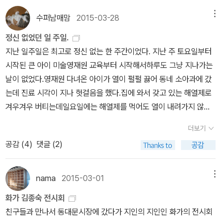
구입한 책~ 5만원 맞추느라 중고를 끼워서 구
겨야 할 듯싶다. 책벌레가 우스갯소리로 “서울 아파트 한 채”를 사거
질기게 이어질 혹독한 시간.'
다. 얼마 전에 제가 <엉망진창 흙>이라는 그림책을 읽어준 적이 있는
기행 | #세테깅https://www.youtube.com/watch?v=tpbkesJ
있는 우리이기에 더욱 관심을 갖고, 평화를 꿈꿔야하는 것 아닌가 하
입한 책도 담아둔다.
수퍼남매맘
2015-03-28
메뉴
니 말거니 하는 말을 더는 할 수 없는 나라로 바뀌었다. 그렇다면 한
데요, 저는 흙의 종류가 10만가지가 넘고, 가로세로 1미터 크기의 땅
9tlg전기는 하루에 2시간만 심지어 전화까지 도청하는 쿠바? 쿠바
는 생각이 들었다. 2003년 미국의 이라크 침공 시작 무렵 그곳 아이
가지 물어볼 만하다. 서울 냇밑마을(강남)에서 잿더미 한 채를 굴리는
에 300만마리가 넘는 생물이 살고 있다는 것을 아이가 알게 되는 것
정신 없었던 일 주일.
아내가 죽어도 쿠바에 안 가려는 이유...https://www.youtube.co
들의 곁이 되고자 인간방패, 평화지킴이로 전쟁터로 들어가 그 전쟁
사람은 집에 책을 몇이나 둘까? 10억도 20억도 아닌, 50억이니 100
이 더가치 있다고 생각하지만 아이는 그런 것에는 별로 관심이 없습
지난 일주일은 최고로 정신 없는 한 주간이었다. 지난 주 토요일부터
m/watch?v=AEwi4ShR4g8
을 함께 겪었다는 동화작가 박기범. 그렇게까지는 못하더라도 전쟁에
억이니 춤추는 잿값인데, 잿값을 굴려서 샛돈(시세차익)을 억억억 소
니다. 흙에 대해 설명해주는 두더지 옆에 조그맣게 그려진 개구리를
시작된 큰 아이 미술영재원 교육부터 시작해서하루도 그냥 지나가는
관심을 기울이고, 또 그것의 부당함을 말할 줄 알아야 하지 않을까 생
리 나게 긁어모으는 분들은 “책을 읽기”나 할까? 아예 안 읽지는 않
찾느라고 책을 읽어줘도 듣는 둥 마는 둥 하는거죠. 하지만 아이는 아
날이 없었다.영재원 다녀온 아이가 열이 펄펄 끓어 동네 소아과에 갔
각했다.
을 수 있지만, 억억억 소리를 내는 분들은 돈더미에 파묻히거나 깔려
빠가 전혀 보지 못하는 것을 배웁니다. 장난스럽게 그려진 개구리를
는데 진료 시각이 지나 헛걸음을 했다.집에 와서 갖고 있는 해열제로
서 숨막히는 나날이지는 않을까? 2025.10.26.ㅍㄹㄴ글 : 숲노래·파
찾으면서 개구리는 흙에서만 살 수 있다는 것을, 흙이 점점 없어지면
겨우겨우 버티는데일요일에는 해열제를 먹어도 열이 내려가지 않아
란놀(최종규). 낱말책을 쓴다. 《풀꽃나무 들숲노래 동시 따라쓰기》,
더 이상 개구리도 볼 수 없게 된다는 것을 말이죠. 아이와의 그림책 읽
응급실로 가야하나 말아야 하나 고민 중에애 큰이모가 365일 하는
더보기
《새로 쓰는 말밑 꾸러미 사전》, 《미래세대를 위한 우리말과 문해력》,
기에서도 어른인 제가 보지 못했던 것을 새롭게 보게 되는데요, 이처
병원을 알려줬다.거기로 갔더니 편도염이라서 열이 많이 나고 잘 안
공감 (
4
)
댓글 (2)
《들꽃내음 따라 걷다가 작은책집을 보았습니다》, 《우리말꽃》, 《쉬운
럼 그림책은 단순해 보여도 결코 단순하지 않습니다. 오히려 책에 실
내려간다는 것이었다.열이 나서 힘이 하나도 없던 애가주사를 맞으니
말이 평화》, 《곁말》, 《책숲마실》, 《우리말 수수께끼 동시》, 《시골에
려 있는 그림을 하나 하나 살펴보며 의미를 파악하고, 감상하기 위해
까 좀 생기가 생겼다.그래도 월요일에는 학교를 못 갔다.중2라서 그
서 살림 짓는 즐거움》, 《이오덕 마음 읽기》을 썼다. blog.naver.co
서는 보통의 책을 읽는 것보다 훨씬 더 시간이 많이 걸리고 복잡하다
런지 하루 병결인데도 절차가 까다로왔다.처방전도 보내야 하고, 결
nama
2015-03-01
메뉴
m/hbooklove
고도 할 수 있죠. 오늘 소개해드리는 <그 꿈들>이라는 책도 마찬가지
석 사유서도 보내야 했다. 주말에 아이도 나도 쉬지 못하고 꼬박 밤을
화가 김종숙 전시회
입니다. 5. 아, 그렇네요. 그림책에 실려 있는 그림들은 이해를 돕기
새워 해롱해롱한 상태에서다시 월요일을 맞았다.계속 되는 학부모 상
친구들과 만나서 동대문시장에 갔다가 지인의 지인인 화가의 전시회
위한 단지 참조그림이나 일러스트가 아니라 그것 자체로 하나의 작품
담에다문상까지 가야했고,어제는 큰 아이 담임을 만나 학부모 상담을