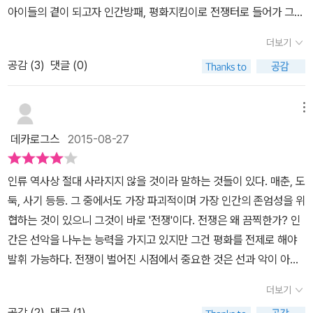
서 그저 벌벌 떨면서 어제 같은 날이 이어지기만을 바란다. 평범하게
아이들의 곁이 되고자 인간방패, 평화지킴이로 전쟁터로 들어가 그
도로 너덜너덜해졌다. 평화를 가져다주겠다며 시작한 전쟁이 평화와
은 장면만 열심히 내보내는 모습은 저 나라만의 일이 아니지요. 비
살기란 너무 어렵다. 아이가 피투성이가 된 채로 가족들을 도와줄 것
전쟁을 함께 겪었다. 한국에 돌아온 뒤로 그곳에서 인연을 맺은 이들
더 멀어지게 만들어 버린 것이다. 책에 등장하는 무스타파 할아버지
록 독재자가 있는 나라이지만, 이 나라의 구성원들은 저마다의 삶을
더보기
을 이웃 사람들에게 청하는 장면에선 마음이 짠했다. 그러나 그들을
과 우정을 나누며 평화를 바라는 일들로 지내었으나, 내전으로 치닫
의 말은 이라크의 상황을 한마디로 요약한다. 수십 년 뒤면 다다를 수
성실하게, 아름답게 꾸려가고 있었답니다. 한번도 운동화를 신어보지
도와줄 사람이 있다는 게 한편으로는 부럽기도 했다. 편의점에서 알
공감 (
3
)
댓글 (0)
는 상황에 하나둘 소식마저 멀어졌다. 세상에 대한 무력감은 글을 쓰
있는 그것을, 이 전쟁으로 하여 수백 년 뒤에나 닿을 수 있게 되고 말
못했지만 축구 선수가 꿈인 알라위. 밑으로 동생이 여섯이나 있는 이
바를 하던 여성은 피투성이가 되어 편의점으로 전력질주하는 다른 여
는 일에 대한 자괴감으로 이어졌고, 이천칠년, 한옥 짓는 일을 배우는
았다오. 이 전쟁이 우리에게 남긴 건 오로지 전쟁뿐이라오. 이제껏보
아이는 아빠를 도와 기름 배달을 하고 있습니다. 하지만 폭격은 꿈많
성을 보자 본능적으로 문을 잠그고 화장실 가는 척을 했었다. 그리고
목수학교에 들어갔다. 이천십이년, 숭례문 복원공사와 석가탑 해체보
메뉴
다 더 질기게 이어질 혹독한 시간. -본문 91쪽 ‘중동의 화약고’로 불리
은 소년의 다리에 폭탄의 파편을 심어버렸습니다. 전쟁의 피해 당
그 피투성이 여자는 그녀를 쫓아오던 한 남자에게 잡혀 처참히 죽음
수공사 같은 곳에 잡부로 들어가 맨 밑에서 일들을 배운 뒤, 지금은 문
는 이스라엘과 팔레스타인은 오늘까지도 피의 악순환을 계속하고 있
사자만 꿈을 잃은 건 아닙니다.이 전쟁에 참여한 마이클 일병은 초등
데카로그스
2015-08-27
을 맞는다. 사실 그 알바하던 여성이 무슨 죄겠는가. 근처의 경찰이 좀
화재보수기술자가 되어 일을 하고 있다. 1973년 서울에서 태어났고,
고, 지구상 유일한 분단국인 한반도 역시 분단 이후 오늘까지 사실상
교사 임명 직전에 이 전쟁에 자원했습니다. 자신이 떠나온 나라만큼
더 제대로 일했다면. 편의점 본사가 알바생과 주변 사람들의 안전을
「글과그림」 동인...으로 『문제아』, 『미친개』 같은 동화를 썼다. 김종
‘전쟁 중’이다. 전쟁은 오늘도 계속되고 있다. 아마 인류 역사에서 전
소중한 이곳의 아이들을 지키기 위한 소명을 갖고 말입니다.이 전쟁
인류 역사상 절대 사라지지 않을 것이라 말하는 것들이 있다. 매춘, 도
지킬 궁리를 좀 더 일찍 했더라면. 마치 전쟁과 같이 팍팍한 삶을 사는
숙.그림 그리는 사람. 아무것도 먹지 않은 채 그림만 그릴 수 있다면
쟁이 완전히 사라지는 순간은 영원히 오지 않을 것이다. 그러므로 이
이 그 아이들에게 해방을 줄 거라고 믿었던 거지요.그들의 정치가들
둑, 사기 등등. 그 중에서도 가장 파괴적이며 가장 인간의 존엄성을 위
자본주의 국가가 우리나라로구나 하는 생각이 들어 착잡했다. 마치
좋겠다고 말한다. 그림 그리는 것으로 진정의 끝에 닿고자 하며, 붓을
책이 단순한 반전 구호가 아닌 “평화를 살아가는 일”에 대해, “빼앗을
이 주장했던 것처럼 이 전쟁은 위대하고 정의롭다고 생각했으니까
협하는 것이 있으니 그것이 바로 '전쟁'이다. 전쟁은 왜 끔찍한가? 인
좀비물을 보는 듯한 기분도 들었는데, 확실히 좀비 영화를 보고 이야
잡으면 고통스러운 대결을 놓지 못한다. 가난하고 굶주리고 눈물겨운
것도, 빼앗을 수도 없는 삶”에 대해 이야기하는 것은 의미심장하다.
요. 많은 사람들이 그리 생각했을 겁니다.전쟁을 지켜보는 이웃 나라
간은 선악을 나누는 능력을 가지고 있지만 그건 평화를 전제로 해야
기를 나눌 때 어떤 이는 '저럴 땐 군인이 되는 게 가장 편해'라고 나에
것, 그것을 외면하지 않고 그 극한의 칼날 위를 걸어야만 비로소 자유
결국 전쟁은 인간의 욕심이 빚어내는 최대의 비극이니 말이다. 『그 꿈
들도 그랬을 겁니다. 참으로 어려운 이야기입니다. 우리도 그랬으니
발휘 가능하다. 전쟁이 벌어진 시점에서 중요한 것은 선과 악이 아니
게 말했다. 살아남는데엔 편하겠지만 죄책감을 느껴 다시 이라크로
로워질 수 있는. 그러하기에 그의 작업을 지켜보는 일은 조마조마하
들』을 쓰고 그린 작가와 화가에 대해 한국이라크반전평화팀은 미국
까요. 한국전쟁 당시 피난민들에게, 대다수 한국 사람들에게 미국은,
라 아군인가 적군이가 그 뿐이다. 즉, 누구 편이냐가 문제이지 그것이
돌아올 때 아이들이 돌을 던진다면, 그 군인의 마음은 편할까? 이라
기만 하다. 당신의 붓질 하나하나가 얼마나 고통스러울지를 알기에.
의 이라크 침공에 반대하여 현지에서 반전, 난민 구호, 의료 지원 활동
더보기
미군은 구원이지 않았습니까. 영원한 우방에 지치지 않는 외사랑! 지
옳으냐 그르냐는 문제가 안되는 것이다. 이를 문제삼기에는 '생명'이
크로 돌아가지 않더라도 마음에 평생 무거운 짐을 지고 사는 건 변하
자신의 모든 것을 살라 버릴 것만 같은, 몸속 식지 않는 불덩이. 그러
등을 하기 위해 2003년 1월 결성된 단체로, 박기범 작가는 이 단체를
금도 그걸 신앙처럼 믿는 사람이 얼마나 많던가요. 세상에 공짜란 없
공감 (
2
)
댓글 (1)