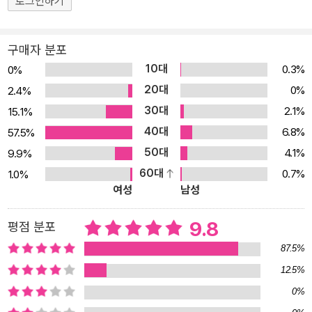
로그인하기
랄한 인간의 얼굴임을 여실히 보여 준다. 타인의 고통에 대한 공감 능
력이 유례없이 떨어지는 오늘날의 아이들에게 이 책은 전쟁의 폐해를
구매자 분포
한 사람 한 사람의 삶을 통해 깊이 느끼고 나아가 “평화를 살아가는
10대
0.3%
0%
일”의 의미를 곰곰이 생각해 볼 소중한 기회를 갖게 할 것이다. 전쟁
20대
0%
2.4%
을 둘러싼 사람들의 생생한 목소리 전쟁이 파괴한 삶에 대한 준엄한
30대
2.1%
15.1%
시선 작가가 이야기하려는 것은 복잡하기 그지없는 전쟁의 배경과 얽
40대
6.8%
57.5%
히고설킨 국가 간 이해관계가 아니다. 미국이 이라크를 공격한 ‘진짜
50대
이유’가 무엇인지, 이 전쟁이 국제정치에 어떤 영향을 끼쳤는지 아는
4.1%
9.9%
것보다 더 중요한 일은 전쟁 속의 삶, 극단적 폭력의 한가운데 있었던
60대
0.7%
1.0%
여성
남성
개인의 삶을 가슴 깊이 떠올려보는 일이므로. 『그 꿈들』은 한 사람 한
사람의 소중한 꿈을 조명함으로써 전쟁이 우리로부터 빼앗아가는 것,
9.8
평점 분포
우리에게 남기는 것을 극명하게 보여 준다. 이 책에는 네 부류의 인물
87.5%
들이 등장한다. 자신의 꿈과 미래를 이야기하는 《이라크 사람들》, ‘심
각한 얼굴의 사람들’로 대변되는 강대국의 《권력자들》, 이라크로 파
12.5%
병된 《군인들》, 그리고 이 모든 사태를 ‘관전’하는 《세상 사람들》이
0%
그들이다. 이 책이 깊은 감동과 뼈아픈 반성을 불러일으키는 것은 각