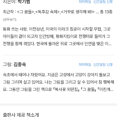
지은이:
박기범
저자파일
신간알림 신청
최근작 :
<그 꿈들>
,
<독후감 숙제>
,
<거꾸로 생각해 봐!>
… 총 13종
(모두보기)
동화 쓰는 사람. 이천삼년, 미국의 이라크 침공이 시작할 무렵, 그곳
아이들의 곁이 되고자 인간방패, 평화지킴이로 전쟁터로 들어가 그
전쟁을 함께 겪었다. 한국에 돌아온 뒤로 그곳에서 인연을 맺은 이들
과 우정을 나누며 평화를 바라는 일들로 지내었으나, 내전으로 치닫
는 상황에 하나둘 소식마저 멀어졌다. 세상에 대한 무력감은 글을 쓰
그림:
김종숙
저자파일
신간알림 신청
는 일에 대한 자괴감으로 이어졌고, 이천칠년, 한옥 짓는 일을 배우는
목수학교에 들어갔다. 이천십이년, 숭례문 복원공사와 석가탑 해체보
속초에서 태어나 자랐어요. 지금은 고성에서 고양이 강아지 돌보고
수공사 같은 곳에 잡부로 들어가 맨 밑에서 일들을 배운 뒤, 지금은 문
그림 그리며 살고 있어요. 나는 그림을 그리고 살 수 있어서 참 행복해
화재보수기술자가 되어 일을 하고 있다. 1973년 서울에서 태어났고,
요. 그동안 그림을 그린 책으로 『복사꽃 외딴집』 『그 꿈들』 『미친개』
「글과그림」 동인으로 『문제아』, 『미친개』 같은 동화를 썼다. gibumi.
가 있어요.
tistory.com
출판사 제공 책소개