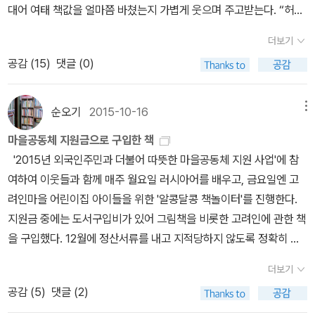
대어 여태 책값을 얼마쯤 바쳤는지 가볍게 웃으며 주고받는다. “허허,
꿈은 있었다. 하지만 전쟁은 모두 이를 짓밟았다. 십년이 지나고 아이
도 합니다. 4. 그림책을 읽고 독서모임을 하는 것을 별로 생각해본
은글바치’가 사라진 자리에는 ‘귀염둥이(주례사비평)’ 같은 ‘서울글바
쏴 죽음을 택했다. 그리고 하이달과 스미스 역시 같은 꿈을 꾸던 젊은
어느덧 서울 강남에 조고만 한 채를 샀네.” “서울 강서에 한 채 샀어도
들을 어른이 되고 다시 살아간다. 살람아저씨는 전쟁이 지나고 가장
적이 없는데, 왠지 그림책이라니까 참여하는데 부담이 적을 것 같아
치’만 도사린다. 까칠까칠 ‘온목소리’를 낼 줄 아는 터전이어야 글빛이
이였으나, 서로 죽이고 또 죽임을 당했다. 아무것도 바뀌지 않았
더보기
잘 했지.” 책벌레는 하루하루 값을 늘린다. 처음에는 “시골 멧밭 한
무서운 건 폭격의 잿더미가 아니라 사람들 마음에 뿌려진 전쟁의 씨
서 좋겠다는 생각도 드네요. 저도 사실 제라진 갤러리에 방문해 그림
살아나고 온나라가 제빛을 찾을 텐데.ㅍㄹㄴ글 : 숲노래·파란놀(최종
어. 달라진 거라곤 이 나라 독재자 자리를 저 나라 군인들이 대신하고
공감 (
15
)
댓글 (0)
뙈기”만큼 돈을 들여서 책을 사읽었다면, 어느새 “시골논 한 마지
앗이라고 말했다. 맞다. 전쟁은 전쟁을 낳는다. 정의로운 전쟁. 난 있
책미술관 시민모임이라는 곳이 있다는 것을 알기 전까지만 해도 그림
규). 낱말책을 쓴다. 《풀꽃나무 들숲노래 동시 따라쓰기》, 《새로 쓰는
있다는 것뿐.독재자 밑에 붙어 있던 이들이 보이지 않는 대신,저 나라
기”만큼 돈을 들여서 책을 사읽고, 이윽고 광주나 대전 즈음으로 깃들
을 수 있다고 생각했다. 하지만, 그렇지 않았다. 전쟁의 무서움 그보다
책 독서모임이라는 것은 한번도 생각해 본 적이 없었는데요, 제라진
말밑 꾸러미 사전》, 《미래세대를 위한 우리말과 문해력》, 《들꽃내음
군인들 밑으로 들어간 자들이 활개를 치고 다녔습니다.물과 전기는
고, 바야흐로 안산이나 구리 즈음 깃들더니, 인천이나 부천이나 의정
더 무서운 것은 '그러거나 말거나!' '그럴 만하니 그러는 거겠지.'하는
갤러리에 계신 분의 말씀을 들으면 들을수록 정말 괜찮은 모임이라는
순오기
2015-10-16
메뉴
따라 걷다가 작은책집을 보았습니다》, 《우리말꽃》, 《쉬운 말이 평
그 전보다 더 모자랐고,사람들은 그 전보다 더 많은 감시를 받아야 했
부로 다가가고, 마침내(?) 서울로 들어서면 어쩐지 ‘어깨뿌듯’ 같으
생각이었다. 나부터 그렇게 생각해온 것은 아닌지 돌아본다. 평화, 평
생각이 들었습니다. 말씀하신 대로 일단 그림책이면 큰 부담이 되지
화》, 《곁말》, 《책숲마실》, 《우리말 수수께끼 동시》, 《시골에서 살림
습니다.길에는 엄마 잃은 아이들과 집을 잃은 사람들이 더 많아졌습
마을공동체 지원금으로 구입한 책
나, 삶자락은 참으로 조그마한 빌림집이기 일쑤이다. 책벌레로서 서
화하지만 정작 나는 그런 마음이 있었나 싶다. 울림이 있는 이야기였
않으니까 독서회에 와서 누구라도 자유롭게 이야기할 수 있습니다.
짓는 즐거움》, 《이오덕 마음 읽기》을 썼다. blog.naver.com/hboo
니다.그리고 여전히 멈추지 않는 폭발과 총소리. p.81 높은 사람들
'2015년 외국인주민과 더불어 따뜻한 마을공동체 지원 사업'에 참
울에서 “내 집 장만”이란 엄두를 내기 버겁다. 책값에 들인 돈을 책에
다. 평화를 함께 이야기하며 아이들에게 꼭 읽어줘야겠다. 무스타파
고전이나 어려운 책을 읽는 모임도 도움이 많이 되기는 하지만 아무
klove+[삶] '핵무기 제조는 휴대폰보다 훨씬 쉽다'…원자력 대부 장
은 자신들이 무슨 용의의 전사인 마냥 떠들어댔지만, 독재자가 사라
여하여 이웃들과 함께 매주 월요일 러시아어를 배우고, 금요일엔 고
안 들였다면 웬만한 책벌레는 “서울 강남 한 채쯤” 우습지(?) 않았을
노인이 한 이야기가 아직도 귀에 울리는 듯 하다. '평화라는 건 저 강
래도 지적으로 더 훈련 받은 사람들이 아니라면 모임에 나와서 자유
인순https://n.news.naver.com/mnews/ranking/article/001/
진 뒤에 도 그들의 삶이 바뀌지 않았다. 십년이 지나는 동안 심각한
려인마을 어린이집 아이들을 위한 '알콩달콩 책놀이터'를 진행한다.
만하다. 참말로 숱한 책벌레는 책이 아니라 잿더미(아파트)에 눈을 두
물 같은 거라오. 수백 수천 년을 흘러운 물길을 아무리 강바닥을 파헤
롭게 생각을 나누기에는 한계가 많잖아요? 하지만 그림책은 그림을
0015919960?ntype=RANKING[글로컬] '중국인 압도적' 외국인
얼굴의 사람들은곳곳에서 또 다른 전쟁을 만들어 내었습니다.그 심각
지원금 중에는 도서구입비가 있어 그림책을 비롯한 고려인에 관한 책
었으면 “서울 강남 두 채”를 장만했을 만하다. 그러나 날이 가고 해가
쳐 뒤집는다 해도 바꿀 수 없듯이 이 땅에 살아온 이들이 이어 온 삶을
보고, 이야기를 읽는 것에는 부담이 적지만 책의 그림을 보거나 글을
투표권 폐지?https://n.news.naver.com/mnews/ranking/artic
한 얼굴의 이들은 ‘아주 멋진 일’을 계속 찾아내었고,세상 사람들에게
을 구입했다. 12월에 정산서류를 내고 지적당하지 않도록 정확히 구
갈수록 잿더미는 값이 껑충껑충 뛴다. 이제는 “서울 강남 작은 한
한순간에 주물러 바꿀 수는 없는 일. 우리네 삶으로 지탱하던 위태로
읽고 느끼는 점은 사람마다 다들 수 있습니다. 예를 들면 저는 이제
le/001/0015920046?ntype=RANKING체포안 가결 전 떠난 강
는 꼭 필요한 착한 전쟁이라 하였습니다. 악당을 물리치는 착한 전쟁
입금액을 맞추는라 초과분은 적립금으로 결제했다. 보조금 사업은 항
채”는커녕 “서울 강서와 강북 작은 한 채” 값에 댈 수 없는 판이다. 요
운 평화마저 이제는 깡그리 잃고 말았소. 수십 년 뒤면 다다를 수 있는
일곱 살인 제 아이에게 그림책을 읽어줄 때도 새롭게 깨닫는 점이 많
더보기
선우…'국민에게 할 말' 질문에 묵묵부답https://n.news.naver.co
이라는 말에마음씨 착한 이들이 그 전쟁에 뛰어들곤 하였고,이편의
목별로 예산에 맞춰 정확히 집행해야 하는데, 7~8년째 이런 일을 하
즈음 잿값(아파트 가격)을 보노라면, “서울이건 인천이건 부산이건
그것을, 이 전쟁으로 하여 수백 년 뒤에나 닿을 수 있게 되고 말았다
은데요, 저는 아이가 그림책에 나오는 이야기와 정보를 이해했는지에
공감 (
5
)
댓글 (2)
m/article/015/0005254675+물건 값 치를때마다 등장하는 돈뭉
마음씨 착한 이들이저편의 마음씨 착한 이들에게 총을 겨누는전쟁이
다보니 이제 서류정리는 도사가 되었다. ^^ 도서구입비 40만원으로
아예 발을 못 들이”는구나 싶고, “전남 고흥 읍내 아파트 한 채”로 여
오. 이 전쟁이 우리에게 남긴 건 오로지 전쟁뿐이라오. 이제껏보다 더
집중하는 반면 아이는 이야기보다는 그림에 훨씬 더 관심이 많습니
치｜화폐 가치가 폭락한 나라, 시장 가서 장 한 번 봤더니.. 세계테마
계속되고 있었습니다. p.116 전쟁이 아직 끝나지 않은 나라에 살고