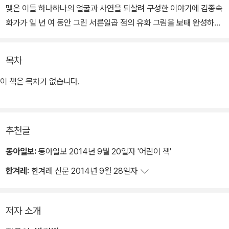
맺은 이들 하나하나의 얼굴과 사연을 되살려 구성한 이야기에 김종숙
화가가 일 년 여 동안 그린 서른일곱 점의 유화 그림을 보태 완성하였
다. 이 책은 인간으로서 더할 수 없이 참혹한 시간을 살았고 여전히 살
고 있는 이들의 이름을 하나하나 호명함으로써, 텔레비전 화면이나
목차
인터넷 기사 너머에 존재하는 전쟁의 실상을 정제된 언어로 호소력
있게 담아낸 문제작이다.
이 책은 목차가 없습니다.
특히 이라크 아이들의 육성을 고스란히 담음으로써, 전쟁은 얼굴 없
는 관념이 아닌 약하고 무방비한 존재들조차 가차 없이 짓밟는 가장
추천글
악랄한 인간의 얼굴임을 여실히 보여 준다. 타인의 고통에 대한 공감
능력이 유례없이 떨어지는 오늘날의 아이들에게 이 책은 전쟁의 폐해
동아일보:
동아일보 2014년 9월 20일자 '어린이 책'
를 한 사람 한 사람의 삶을 통해 깊이 느끼고 나아가 “평화를 살아가
한겨레:
한겨레 신문 2014년 9월 28일자
는 일”의 의미를 곰곰이 생각해 볼 소중한 기회를 전한다.
저자 소개