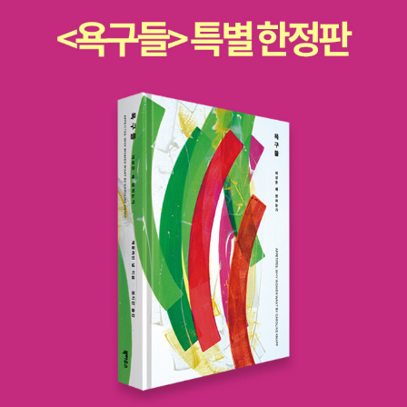
는 사람이 있는가 하면 어리바리함 속에 헤매는 사람도 있다. 일반적
급한 상황이라 하이달은 너무 급하니까 그냥 지나가게 해달라고 부탁
두 합해서 86편이다. 2013년이 94편이었으니까 다소 줄었지만 비
으로 여성이 남성에 비해 눈치가 빠르고 직관 또한 뛰어나다고 한다.
을 했는데, 군인들은 무조건 입다물고 기다려라는 거죠. 하이달은
슷하게 본 듯하다. DVD로 본 것까지 포함하면 대략 90여 편 될 것
단순 말싸움에서 아내가 남편을 압도하며, 어떤 상황에서 남성에 비
“아이들이 죽어간다”고 외쳤지만, 군인은 “한마디만 더 나불대면 테
같다. 아무튼 여전히 극장에서 더 많이 보고 있다. 극장에서 못 본 영
해 여성이 빠르게 판단·결정한다는 점 등을 보면 수긍할 수밖에 없다.
러범으로 생각하겠다”고 합니다. 그런데 두 사람은 한 사람은 미국인,
화는 앞으로도 못 보고 지나갈 가능성이 아주 짙다. 86편의 영화 중
근본적으로야 눈치나 직관의 문제는 남녀 차이가 아니라, 개별자의
한 사람은 이라크인이니까 서로 대화가 잘 될 리가 없죠. 그래서 안타
별점 5개를 기꺼이 매긴 영화는 모두 15편이다. 이중 dvd로 아직 나
성정이나 처한 상황과 관련이 있을 것이다. 하지만 일상의 여러 경험
까운 마음에 하이달의 목소리가 커졌던 겁니다. 울부짖듯 애원을 했
오지 않은 것으로 '은밀한 가족'이 있다. 자유의 언덕과 초콜렛 도넛,
이라는 프리즘을 통해서 보면 남자의 직관보다 여자의 직관이 앞선다
으니까요. 거기에 놀라서 스미스 일병이 하이달에게 총을 쏜 겁니다.
나를 찾아줘와 보이후드도 아직 출시 전이다. 최근 작품이라서 그런
는 것을 부정할 도리가 없다. 『당신은 이미 읽혔다』라는 책에 다음과
트럭기사인 스미스가 택시기사인 하이달을 쏘아죽인 거죠. 청혼을 준
가 보다. 2014년 올해의 까메오 수상한 그녀-김수현2014년 올해의
같은 구절이 나온다. “여자는 별로 말이 없었지만 미소를 머금고 있었
비하던 하이달에게 또 다른 청혼을 준비하던 스미스가 말이죠. 8.
애니메이션 겨울왕국 (레리꼬~는 지겨워졌음에도 불구하고!)2014
다. 밥은 계속 대화를 시도했다. 때마침 밥의 여성 친구가 옆을 지나가
아, 가슴이 아프네요. 한 사람은 전쟁에서 죽고 싶지 않다는 두려움 때
년 올해의 기대 이상 피 끓는 청춘 (기대치를 내려놓으면 평점이 올라
다 이렇게 속삭였다. 밥, 포기해. 저 여자는 너를 얼간이라고 생각하고
문에, 다른 한 사람은 전쟁에서 죽어가는 아이를 살려야겠다는 간절
간다!)2014년 올해의 관절 로보캅(4dx로는 액션 영화 보는 것 아니
있어. 밥은 깜짝 놀랐다. ‘저렇게 날 보며 미소를 짓고 있는데 믿을 수
함 때문에 이런 일이 벌어진거네요. 정말 전쟁에서는 그 어느 누구도
다. 관절 나간다!)2014년 올해의 분장 아메리칸 허슬(크리스찬 베일
없어.’ 보통 남자들과 마찬가지로 밥은 입술을 꽉 다물고 치아를 드러
승자가 될 수 없는 것 같아요. 이 책에는 사람들의 꿈이 전쟁에서 사
지못미..ㅜ.ㅜ) 2014년 올해의 가슴 300-제국의 부활(에바 그린
내지 않은 채 짓는 여성의 미소가 무엇을 의미하는지 전혀 몰랐다.”
그라드는 무수한 이야기들이 실려 있습니다. 기름통을 배달하지만 축
짱!)2014년 올해의 음악 영화 인사이드 르윈(연기 잘해 노래도 잘해.
꽉 다문 입술을 옆으로 당겨 일자를 만들고, 치아를 거의 드러내지 않
구 선수가 꿈인 한 소년의 무릎에 폭탄의 파편이 박히고, 90세의 노
주르륵!)2014년 올해의 청소년 도희야/ 거인(이 안타까운 아이들을
고 웃는 거짓 미소를 남자는 자신에 대한 호의로 착각한 것이다. 속마
인이 평생 처음 갖게 된 집이 폭격으로 폐허가 됩니다. 아마 청취자분
어찌 할까...)2014년 올해의 미장센 그랜드 부다페스트 호텔(올해의