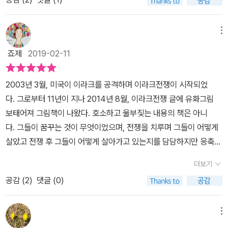
라는 가장 고귀한 가치가 실시간으로 위협 받는다. 그렇기에 전쟁은
지 않으리라. 군인이 아이들에게 자신은 포탄과 총알을 날렸지 돌을
나 그 작고 가녀린 몸으로 오징어 덕장에서는 다른 이보다 곱절의 일
통해 이라크에 입국했다. 그곳에서 그는 낮에는 주요 시설들을 지키
는 법. 우리는 얼마나 비싼 도움의 대가를 치르고 있던가요. 아프리카
끔찍하다. 그 시간에는 정의가 없으며, 그 장소에는 생명이 없다. 그럼
날리지 않았다고 울부짖을 때는 마음이 짠하다. 자살 테러에 대해서
을 씩씩하게 해내며, 식당 설거지도 마다하지 않고 즐겁게 해 오고 있
거나 어린이들을 돌보고, 밤에는 폭격을 버티며 전쟁의 실상을 기록
를 떠올려 봅니다. 가진 게 많아서 가난한 대륙 아프리카. 이라크에 석
에도 불구하고 멈추기가 쉽지 않다. 은하영웅전설에서 양 웬리가 그
도 비교적 이해하기 쉽게 이야기해놨다. 부모자식을 잃어서 분노한
메뉴
다. 1965년 속초에서 태어났고, 「글과그림」 동인으로 『미친개』에 그
하고 이라크 인들과 함께 전쟁을 겪었다. 이라크에 다녀온 직후에는
유가 없었다면 또 어땠을까요? 영화 '그랜토리노'가 떠오릅니다. 한
랬던가? 사람들은 생명보다 더 소중한 가치가 있다면서 전쟁을 벌이
사람들이 미국에 반발하여 전쟁을 벌이려 하지만, 착한 사람들은 착
림을 그렸다. 두 분 모두 직업과 생업 사이의 거리를 지닌 분들이라는
죠제
2019-02-11
한국의 추가 파병을 막기 위한 단식 운동을 했고, 전범민중재판, 이라
국전쟁 때 참전했던 군인 할아버지 역을 클린트이스트우드가 맡았지
고 나중에 생명보다 더 소중한 가치는 없다며 전쟁을 멈춘다고. 그 와
한 전쟁이 없다는 걸 알고 있다고 책에서는 주장한다. 전쟁이 불러오
점이 우선 감동이 된다. 인터뷰에서 박기범 작가는 세상의 조화를 깨
크국제전범재판 등에 참여했으며, 이라크가 내전으로 악화일로를 걷
요. 그는 자신이 죽였던 소년병을 평생토록 잊지 못합니다. 신앙을 가
중에 이득을 보는 것은 소위 지배자들이라 불리는 최상류층이다. 물
는 것은 전쟁 뿐이라는 것이다. 열매가 익을 때까지는 기다려야 한다.
고 싶지 않아 목수가 되었고, 문화재 복원일도 하기 시작했다고 한
던 무렵엔, 2003년 인연을 맺었으며 이 책에도 등장하는 이라크 인
2003년 3월, 미국이 이라크를 공격하며 이라크전쟁이 시작되었
질 생각조차 하지 못합니다. 그토록 많은 사람의 피를 묻힌 자신은 구
론 전쟁이라는 것이 오로지 물질적 욕구에 의해서 일어나는 것은 아
하지만 어떻게 기다릴까? 이는 자연보호와 평화와 좀 더 가난한 사람
다. http://www.aladin.co.kr/author/wauthor_interview.asp
살람 아저씨와 함께 한국과 이라크 어린이들의 편지 나눔을 시작하여
다. 그로부터 11년이 지나 2014년 8월, 이라크전쟁 글에 유화그림
원의 대상이 아니라고 스스로 여기지요. 이 책에도 그런 군인들이 나
니다. 시작은 그럴지 모르지만 시간이 지나면 처음에는 욕심 때문에
들이 살기 좋은 세상을 바라는 모든 활동가들의 숙제일 것이다. 책
x?AuthorSearch=@63071 이렇듯 동화작가가 된다는 것은 그
지금까지 이어 오고 있다. 10년 만에, 혹은 10년에 걸쳐서야 그곳에
보태어져 그림책이 나왔다. 호소하고 울부짖는 내용의 책은 아니
옵니다. 누군가는 자발적으로 참여했지만 누군가는 마지 못해 오기도
전쟁을 일으킨 자들조차 자신이 겉치장으로 내세운 명분을 신념으로
에 담겨진 삽화와 행사장에 걸린 그림을 비교해보니 같은 그림임에도
냥 작가가 되는 것과는 조금 더 고단한 일인지도 모르겠다. 왜냐하면
서의 기억을 불러와 쓴 글에 김종숙 화가는 슬픔과 분노를 쏟아 붓듯
다. 그들이 꿈꾸는 것이 무엇이었으며, 전쟁을 치루며 그들이 어떻게
했습니다. 어떻든간에 그들이 생각했던 전쟁의 모습은 이런 게 아닐
착각하기 시작한다. 이렇게 되면 문제는 더 심각해진다. '그 꿈들'이란
불구하고 상당히 차이가 났다. 화가는 가격을 조정해야 하는지라 그
동화작가는 한편의 동화를 개연성있게 그려낼 수 있다는 것을 넘어
엄청난 양의 유화 물감을 들여 총 37점의 그림을 그려 냈다. 한 권의
살았고 전쟁 후 그들이 어떻게 살아가고 있는지를 담담하지만 응축된
겁니다. 그들로 하여금 총을 쏘게 하고, 그리하여 무장하지 않은 민간
책은 미군에 의해 일어난 이라크 전쟁과 그 이후 이야기가 담겨있다.
림의 질을 다 담아내지 못한 점이 아쉽다고 설명했다. 될 수 있으면 이
삶 전체가 고스란히 자신이 그려낸 동화 속 세계에 바쳐지길 요구 받
책에 들어가는 그림을 전부 유화로 작업하는 것은 드문 일이다. 압도
글로 표현하고 있다.p.22p.29절제된 문장과 잔인하지 않은 그림이
인을 죽이게 한 그 명령권자는 머나먼 곳에서 이 참상 따위 아랑곳하
먼 곳에서 숫자로만 접했던 그 곳의 참혹한 현장과 삶이란 그 어찌 말
책도 사고, 전시회도 한 번 가보면 금상첨화일 것 같다는 생각이 든다.
더보기
는 존재들이기 때문이다. 그 헌신과 열정이 이 책의 그림과 글에서 그
적인 크기의 캔버스를 채운 그림들을 특수 촬영하고, 원화에 가장 가
지만 어쩔 수 없이 피어오른다. 그들의 아픔, 슬픔, 절망, 전쟁의 잔혹
지 않은 채 계산기를 두드리겠지요. 어느덧 이 나라는 저쪽 군복을 입
로 설명이 가능할까. 아이러니컬하게도 오바마가 대통령이 된 후 이
유화를 많이 진열하시는 것 같으니 말이다.
대로 전달되고 있다는 느낌이다. 책을 보고(읽는 것이 아닌), 또 작가
공감 (
2
)
댓글 (0)
까운 색을 구현하기 위해 인쇄에 특별히 신경 썼다. 이라크에서 만난
함, 높은 사람들의 숨은 의도가. 그들의 전쟁에 점점 무관심하고 외면
은 사람들 뜻대로 움직이고 있었습니다.이 나라의 관청 직원도 다시
라크에서 철군을 하려 하지만 치안 문제 때문에 철군을 쉽게 못한다
의 삶을 보고 나는 어떤 세계에 바쳐진 삶인가 생각하게 된다. 하느님
실제 인물을 찍은 사진을 토대로 그린 원화 전시회가 『그 꿈들』의 출
한 것이 우리가 가담한 전쟁이 아니다 할지라도 전쟁을 일정부분 동
뽑았고, 이 나라 군대와 경찰도 새로 만들었습니다.이 모든 것은 저쪽
니 이들의 삶이 언제 나아질지 의문이다. 나는 조지 부시가 확신범이
과 돈을 동시에 섬길 수 없다는데, 두 작가의 삶에 비하자면 나는 돈을
간에 맞춰 열리니(합정동 사각형 갤러리, 8월 11일~23일) 책의 감동
조한 것이 아닌가 하는 생각이 들어, 읽으며 간담이 서늘해졌다. 그
군대에서 결정했고, 저쪽 군대에서 내거는 규칙대로였습니다. 세상이
메뉴
라 생각한다. 그를 지지하는 세력은 모르겠지만 조지 부시는 정말 본
예배하며 매일 같이 살아가는 사람이 아닌가.. 책에 나온 이야기처럼
을 배가하는 기회로 삼아도 좋겠다.
높은 사람들 얼굴은 여전히 심각합니다. 그 심각한 얼굴로 자기들만
바뀌고 있나 보다. 과연 세상은 바뀌었습니다.그 전까지 이 나라를 마