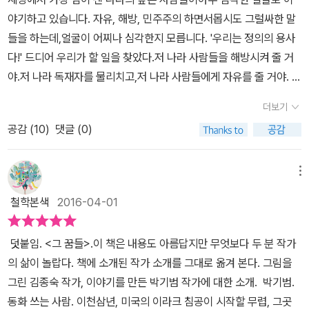
한다. 대부분 그 자료들을 참조해 그림을 그렸다 하지만, 놀라운 점은
를 읽는 일이 아니라, 전쟁으로 삶 자체가 말살당한 한 사람 한 사람의
야기하고 있습니다. 자유, 해방, 민주주의 하면서몹시도 그럴싸한 말
시장에서 포탄이 떨어져 아기를 안고 있는 어머니의 모습이 화가의
고통을 마주하는 일이다. 그리하여 그 고통과 슬픔을 나의 것으로 느
들을 하는데,얼굴이 어찌나 심각한지 모릅니다. '우리는 정의의 용사
상상력에서 나온 그림이라는 사실이었다. (사실 나는 바위를 감싸고
끼고, 다시는 지구상에 이런 비극이 일어나지 않도록 작은 행동이나
다!' 드디어 우리가 할 일을 찾았다.저 나라 사람들을 해방시켜 줄 거
흐르는 강인 줄만 알고 있었는데) 힘이 느껴지는 작품이었다. 권정생
마 실천에 옮기는 일일 것이다. 이라크의 상황은 먼 나라 낯선 타인의
야.저 나라 독재자를 물리치고,저 나라 사람들에게 자유를 줄 거야. 힘
씨의 글에도 삽화를 그리셨던데, 아무래도 진지한 그림을 좀 더 잘 그
삶이 아니라, 어쩌면 내가 살지도 몰랐던 삶을 대신 살고 있는 또 다른
센 나라의 그 정의쟁이들은 자신들이 이 가난한 나라 사람들을 독재
리시는 듯하여 난 이 그림책으로 김종숙 씨의 그림을 보길 추천하고
더보기
나의 현실이기 때문이다. 따라서 작가가 이 책을 어린이들을 위해 쓴
자로부터 해방시켜줄 거라고 굳게 믿고 있습니다. 자신들은 독재자를
싶다. 정의의 용사라는 가면은 얼마나 무서운가. 그들은 자신의 아
공감 (
10
)
댓글 (0)
이유는 분명하다. 아이들이 “슬퍼할 줄 아는 힘”을 잃는 순간 인류에
물리치기 위해 착한 전쟁을 수행하는 거라고 힘주어 얘기합니다. 이
이들을 지키고 싶다 이야기하지만 그들이 적으로 지정하는 '지독한
겐 더 이상 평화도, 미래도 없는 까닭이다. 타인의 고통에 눈물 흘릴
가난한 나라에 사실은 어마어마한 땅속 자원이 있다는 말은 하지 않
악당이 사는 나라'의 아이들도 공차기를 좋아하고, 동물을 좋아한다.
줄 아는 인간으로 자라날 때, 아이들은 증오와 폭력으로 얼룩진 세상
습니다. 그건 공공연한 비밀인 걸요. '거기엔 악당이 있습니다!' 그 사
메뉴
그럼에도 불구하고 명령을 내리는 사람들은 독재자가 있는 나라의 돈
을 변화시킬 유일한 희망이 된다. 이 아이들이 살아갈 세상은 지금과
람들은 방송국 사람들과 신문기자를 불러 모았습니다. 그 나라에서
과 자원이 탐나서 그들의 잘못된 역사를 고쳐주는 척 하면서 전쟁을
철학본색
2016-04-01
는 다를 거예요. 우리가 바꾸어 갈 거고, 이 아이들이 바꾸어 낼 테니
가장 아프고 병든 사람들,가장 억울하게 쫓겨나고 빼앗긴 사람들,가
일으킨다. 갖가지 사연이 있는 사람들이 전쟁에 참가하고, 선생님이
까요. - 본문 16쪽 아직도 계속되고 있는 전쟁 “평화를 살아가는
장 힘겹게 살아가는 사람들,부모를 잃고 먹을 것을 구하는 아이
되고 싶었던 미국 남성은 총을 들고 아이들을 쏘면서 점차 죄책감에
덧붙임. <그 꿈들>.이 책은 내용도 아름답지만 무엇보다 두 분 작가
일”의 의미 2011년 12월, 미군이 이라크에서 철수함으로써 종전을
들...... 똑같은 화면을 자꾸자꾸 내보냈습니다.혹시라도 못 보고 지나
망가져간다. 한편, 가난하지만 평화롭게 사는 이라크 사람들은 전에
의 삶이 놀랍다. 책에 소개된 작가 소개를 그대로 옮겨 본다. 그림을
고했다. 이라크 전쟁은 끝났지만 그 자리를 평화가 대신하지는 않았
칠까 봐 또 내보내고,본 사람들은 한 번 더 보라고 또 내보내고.그 나
벌어진 몇 번의 전쟁 경험으로 인해 내국에선 어디로도 도망칠 곳이
그린 김종숙 작가, 이야기를 만든 박기범 작가에 대한 소개. 박기범.
다. 전쟁으로 가족과 일상과 꿈을 빼앗기고 종교 갈등으로 내전까지
라 사람들은 모두 그렇게 살아가고 있는 것처럼똑같은 장면에 말만
없다는 걸 잘 알고 그렇다고 해외로 갈 돈도 없기에 자신이 살던 곳에
동화 쓰는 사람. 이천삼년, 미국의 이라크 침공이 시작할 무렵, 그곳
겪으면서 이라크 사람들의 삶은 복구의 희망조차 찾아보기 어려울 정
바꾸어 몇 번이고 내보냈습니다. 같은 장면을 반복해서, 보여주고 싶