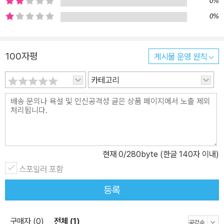
0%
존재의 삶으로 전쟁을 들여다보았기 때문이다. 전쟁이 평범한 사람들
0%
의 인간성을 어떻게 말살하는지, 또 그런 상황에서도 인간의 고귀함
은 어떻게 지켜지는지는 자극적인 수치나 누가, 왜, 어디에서라는 정
보가 아니라, 개개의 사연으로 접근할 때 비로소 진실하게 드러난다.
100자평
게시물 운영 원칙
어느 날은 백 명이었고, 어느 날은 백오십 명이라 했습니다. 어느 날은
카테고리
공원에서 폭발이 일어났다고 했고, 또 어느 날은 예배당 건물에 포탄
이 떨어졌다고 했습니다. 그러나 뉴스에서는 거기까지만 말해 줄 뿐,
죽거나 다치게 된 이들이 간직한 이야기들에 대해서는 입을 다물었습
니다. -본문 69쪽 축구 선수를 꿈꾸는 알라위, 구두닦이로 작은 집을
마련하는 것이 꿈인 핫싼, 택시를 몰며 연인 가디르와의 신혼을 꿈꾸
는 하이달, 초등학교에서 아이들을 가르치는 파라, 타고난 손재주로
현재
0
/280byte (한글 140자 이내)
자동차를 만드는 기술자가 되고 싶다는 모하메드, 자식, 손자들과 한
스포일러 포함
집에 모여 사는 것이 생의 마지막 꿈인 나이 아흔의 무스타파, 아이들
등록
을 돌보며 살고 싶다는 도하와 마을에서 공부방을 운영하는 그녀의
아버지 살람……. 이들은 가난하지만 누군가를 사랑하고 소박한 꿈을
구매자 (0)
전체 (1)
키우며 ‘우리’와 다르지 않은 삶을 사는 평범한 사람들이었다. 그렇기