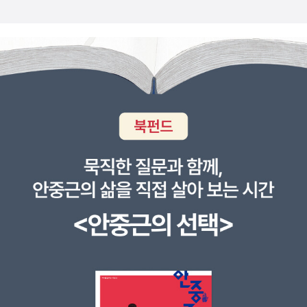
의 사상은 개인을 무시고 전체만을 추구하는 어리석음을 범한다. 공
집안 곳곳을 장식도 하고, 색칠놀이책도 만들고 친구들에게 크리스마
ntastic Mr. Fox, 2009)[괴물들이 사는 나라 Where The Wild T
리주의는 산업사회의 기계론적 인간론을 그대로 보여주는 극단이다.
스 카드도 만들어줄 수 있을 것 같다. 크리스마스 놀이 세트삼성출
hings Are]는 워낙 유명한 모리스 샌닥의 그림책을 원작으로 한 영화
공리주의는 최대다수의 최대행복을 추구하는 방법으로 교육을 주장
판사 편집부 엮음 / 삼성출판사 / 2014년 11월 크리스마스 하나
이다. 미국에서는 이미 개봉을 했는데, 한국에서는 혹 싱가포르에서
하지만, 그 이면에는 기계를 다루고 활용하는 방법을 익히는 수단으
로 선물 세트꿈꾸는달팽이 편집부 구성 / 꿈꾸는달팽이(꿈달) / 201
는 언제 개봉을 하는지 모르겠다.[판타스틱 Mr. 폭스 Fantastic Mr.
로서의 교육이다. 인간의 존엄성이 무시된 교육인 것이다.'자,내가 원
4년 11월 크리스마스 꾸미기 놀이엠마누엘 테이라스 그림 / 키득
Fox]은 [찰리와 초콜릿 공장]으로 유명한 로알드 달의 [멋진 여우씨]
하는 것은 사실이오. 이 학생들에게 사실만을 가르치시오. 살아가는
키득 / 2014년 12월 크리스마스 만다라 스티커 수세기 책이지정
책을 원작으로 한 영화이다.이미 싱가포르에서는 상영중. 아래와 같
데는 사실만이 필요한 거요. 사실 외에는 어떤 것도 심지 말고 사실 이
기획.구성, 최혜인 그림 / 루덴스 / 2014년 11월 상상왕 맘껏 붙이
이 영화 순위 5위를 달리고 있다. 3. A Christmas Carol4. Mulan
외의 모든 것을 뽑아버리시오. 사실에 기초할 때만 논리적으로 사고
자! : 크리스마스영국 어스본 출판부 엮음 / 사파리(언어세상.이퍼블
5. Fantastic Mr Fox우리나라도 12월 24일 개봉을 한다고 하니까
하는 인간을 만들 수 있는 거요. 학생들에겐 사실 이외의 어떤 것도 하
릭) / 2014년 4월 Let's Decorate the Christmas Tree: An I
함께 공유할 수 있는 영화가 될 듯 하다.[ 영화랑 원작 동시에 즐겨볼
등의 도움이 되지 못하오. 이것이 내가 내 자식들을 키우는 원칙이고,
nteractive Sticker and Pop-Up Book (Hardcover)Gretchen
까?]영화 [뉴문] 나도 보고 싶다.시간여행자의 아내 영화 영화 20
이것이 내가 이 학생들을 교육시키는 원칙이오. 사실만을 고수하시
E. Claybrook / Bch Fulfillment & Distribution / 2011년 7월
12와 관련된 다양한 책들도 읽고 싶다.2012 영혼의 전쟁 휘틀리 스
오,선생！' 진정한 신사는 누구일까? 신사가 되기 위해 끊임없이 노
Christmas Sticker Activities [With Sticker(s)] (Paperback)
트리버 지음, 안종설 옮김 / 문학수첩 / 2009년 12월2012 윌리엄 글
력하는 핍과 자신을 유배시킨 신사들에게 복수하기 위해 핍을 이용하
Tiger Tales / Tiger Tales / 2014년 9월 My Christmas Acti
래드스톤 지음, 이영래 옮김 / 황소북스 / 2009년 11월싱가포르에도
여 복수하려는 탈옥수! 신사의 거짓을 드러내고 진정한 신사가 누구
vity and Sticker Book (Paperback)Anonymous / Bloomsbu
조조할인이 있으면 저렴하게 보겠는데 슬프다.영화를 보려면 한 사람
인지를 보여준다. 그는 핍을 끝까지 아무런 대가없이 사랑해주고 치
ry U.S.A. Children's Books / 2014년 9월 Maisy's Christm
당 10달러. 할인카드가 있는 것도 같은데 난 잘 모르겠다. 싱가포르에
료해주는 그의 매형 조이다. 아낌없주는 나무처럼 아무런 조건 없이
as Sticker Book (Paperback)Cousins, Lucy / Candlewick P
서 오래 산 한국분들에게 물어봐야 할 듯.조조 상영 시 맛있는 팝콘까