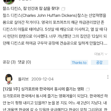
가 있을까. 4. 존 버닝햄의 <크리스마스 선물>, 리아 가리니 알리만
예뻐서 이 책도 한 번 넣어봅니다. 어린이를 위한 책은 아니지만, 크리
크리스마스 캐롤을 읽은 기억이 없다. 어릴적에 우리집엔 왠만한 아
bet (Cards, Pop-Up)로버트 사부다 지음 / Penguin Books / 20
디 <가장 소중한 선탄선물>어린이 동화가 어른들은 읽기가 좀 그렇
찰스 디킨스, 참 인간과 참 삶을 찾다!
스마스가 어린이날인 것도 아니니까 꼭 그렇게만 범위를 좁혀서 볼
동용 동화와 도서는 별로 없었던 것 같아. 디킨스의 작품도 올리버 트
05년 10월 Winter's Tale: Winter's Tale (Hardcover)로버트
죠. 그러나 읽어보면 참 재미 있습니다. 산타 할아버지의 성실함과 노
찰스 디킨스(Charles John Huffam Dickens)찰스는 산업혁명을
것도 아니죠, 뭐. ---------------- 어쩌다보니, 한 해가. 어쩌
위스트가 있었고, 몽테크리스토 백작, 레미제라블...같은 책을 읽었던
사부다 지음 / Little Simon / 2005년 9월 Winter in White: A
력이 성탄의 즐거움을 배가 되게 합니다. 리아 가리니 알리만디의 가
몸으로 살아간 작가이다. 영국의 포츠머츠의 해군 하급관리였던 존
다보니 한 몇 년 전에 있었던 일이 되고, 전에는 선물을 받는 것이 기
기억을 떠올려보면. 디킨스 탄생 200주년... 그러니 빅토르 위고가
Mini Pop-Up Treat (Hardcover)로버트 사부다 그림 / Simon &
장 소중한 성탄선물도 읽으면 좋습니다. 성탄에 읽힌 감동적인 이야
디킨스의 아들로 태어났다. 5섯살 때 캐담으로 이사하고, 열 살 때 다
뻤지만, 어쩌다보니 선물을 줘야 할 나이가 되고. 그렇게 한 해 한 해
떠오르네. 검색해보니 탄생 200주년은 지나부렀고.영화,는 개봉을
Schuster / 2007년 11월 Christmas Mini (Hardcover)Rob
기를 모았습니다. 잔잔한 감동이 밀려 오는 이야기 모음집니다. 5. 성
시 런던의 캄텐으로 이사했다. 너무 가난했던 그의 집안은 12살이 되
금방 가는 거군요. 아 아쉽다, 보낸다는 것, 간다는 것. 알던 사람들과
했을테고. 나는 레미제라블의 완역본을 읽고 싶을 뿐이고. 아,
ert Sabuda / Jumping Jack Pr / 2014년 11월 Chanukah L
탄절, 기독교 도서들안셀름 그륀 (Anselm Grun)의 <50가지 성탄
던해 디킨스로 하여금 구두약 공장에 견습공으로 일하게 만들었다.
어느 새 연락이 되지 않고, 오랜만에 보고 나면 할 말이 별로 없고, 그
그러고보니 이 포스터가 그 옛날에 했던 뮤지컬 포스터 표지인 것으
ights Pop-Up (Hardcover)Rosen, Michael J. / Candlewick
축제 이야기>, 제임스 몽고메리 보이스의 <성탄절 메시지>, 로이드
열악한 환경 속에서 하루 10시간 이상의 노동을 참아내야 했다. 쓰라
런 건 조금 서운할 수 있는 거지만, 한편으로는 새로운 사람을 만나고,
로 알고 있는데, 그게 빅토르 위고 탄생 200주년 기념으로 제작된 것
Pr / 2011년 9월 [Chanukah Lights Pop-Up (Hardcover)]
더보기
존스 <크리스마스 메시지>성탄을 주제로한 역사적 신학적 설교들과
인 고통으로 기억된 이 시기를 자전적 소설인 <데이비드 코퍼필드>
새롭게 한 해 한해 다른 시간을 살아갈 수도 있는 거겠죠. 쉽지는 않지
이었을까?아무튼 이 인상적인 포스터 표지는 잊을수가 없었어. 영화
이 책은 로버트 사부다의 팝업이 들어간 작품인데, 작품 설명이 거의
공감 (
3
)
댓글 (0)
이야기 모음입니다.
에 고스란히 담았다. 그 후 이어진 그의 소설은 많은 사람들의 공감을
만, 그래도 어제와 오늘이 비슷한 것도 때로는 좋은 일이 될 수도 있다
와 책에 빠져들어 일상의 삶은 잠시 뒤로 미뤄두고 싶은 연말. 올 해 2
없어서 더 궁금해지는 책이다. 유대인의 명절 하누카 빛의 축제와 관
불러 일으키며 많은 인기를 누렸다. 그러나 불안한 가정과 과로로 인
고 생각합니다. 알라딘에서 지난 주에 서재의 달인을 발표해서 저
012년의 끝은 별로 아름답지가 않을 것만 같지만.그래도 조카님 오시
련된 작품이라 궁금하다. 우리 아이랑 읽었던 크리스마스 그림책, 동
해 1870년 6월 9일 58세의 일기로 숨을 거두었다. 그의 묘비에는
도 보러갔어요. 여러 기준으로 올 한해의 달인으로 선정된 서재를 볼
올리브
2009-12-04
메뉴
니 즐겁게 보내야지. 만화책도 빨리 구매해야하는데 차분히 장
화책 중에서 기억에 남는 것 몇 권 역시 담아보았다.레이먼드 브릭스
이렇게 쓰여있다.He was a sympathiser to the poor, the suffe
수 있었는데, 그 중에는 처음 알게된 서재도 있어서 가보기도 했고, 전
바구니를 채우고 앉아있지를 못하겠다. 너무 많은 지출이 있었던 것
의 [산타 할아버지], [산타 할아버지의 휴가]와 존 버닝햄의 [크리스
[12월 1주] 싱가포르와 한국에서 동시에 즐기는 영화
ring, and the oppressed; and by his death, one of England's
에 인사를 드린 적이 있는 서재에는 가서 댓글을 달기도 했습니다. 숫
도 책구매를 어렵게 하는 요인 중 하나고. 근데 이 책은 또 뭔가. 실
마스 선물]도 재미있고, 나와 우리 아이에게 [최고로 멋진 크리스마스
싱가포르와 한국에서 동시에 즐기는 영화겨울이 되었다. 한국에선 하
greatest writers is lost to the world.그는 가난하고 고통 받고 박
자로 통계가 나와 있어서 봤는데, 댓글도 서재글도 다들 진짜 많이 쓰
물을 먼저 보고 싶은 책이 나와부렀다.
트리]는 가슴 뭉클한 감동의 성탄절을 고스란히 느낄 수 있는 최고의
얀 눈이 펑펑 내리고 있을까? 눈을 본 지도 어느 새 2년이 지났다. 내
해 받는 자들의 동정자였으며 그의 죽음으로 인해 세상은 영국의 가
셨더군요. 그리고 저도 감사인사 드릴게요. 올해 제 서재에 많이 와
책이었다. 크리스마스 하면 하얀 눈 내리는 모습이
년 겨울엔 한국에 갈 수 있을까 궁금해진다.한국이 무척 그리운데, 한