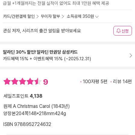
급월 +1개월까지는 전월 실적이 없어도 최대 1만원 혜택 제공
카드/간편결제 할인
무이자 할부
소득공제 350원
관심 저자, 시리즈의 출간 알림을 받아보세요
신청
알라딘 30% 할인! 알라딘 만권당 삼성카드
카드혜택 15% + 이벤트혜택 15% (~2025.12.31)
9
100자평 5편
리뷰 14편
세일즈포인트
4,138
원제 A Christmas Carol (1843년)
양장본
204쪽
148*218mm
424g
ISBN 9788952724632