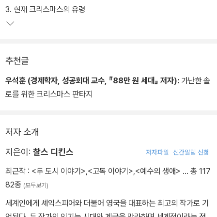
크리스마스와 닮은 꼴이다.
3. 현재 크리스마스의 유령
추천글
우석훈 (경제학자, 성공회대 교수, 『88만 원 세대』 저자):
가난한 솔
로를 위한 크리스마스 판타지
저자 소개
지은이:
찰스 디킨스
저자파일
신간알림 신청
최근작 :
<두 도시 이야기>
,
<고독 이야기>
,
<예수의 생애>
… 총 117
82종
(모두보기)
세계인에게 셰익스피어와 더불어 영국을 대표하는 최고의 작가로 기
억된다. 두 작가의 인기는 시대와 계급을 망라하며 세계적이라는 점