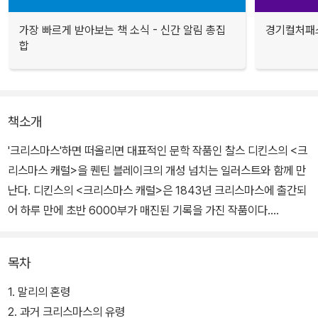
가장 빠르게 받아보는 책 소식 - 신간 알림 총집
경기컬처패스
합
책소개
'크리스마스'하면 떠올리면 대표적인 문학 작품인 찰스 디킨스의 <크
리스마스 캐럴>을 퀜틴 블레이크의 개성 넘치는 일러스트와 함께 만
난다. 디킨스의 <크리스마스 캐럴>은 1843년 크리스마스에 출간되
어 하루 만에 초반 6000부가 매진된 기록을 가진 작품이다.
줄거리는 유럽을 대표하는 구두쇠 스크루지가 크리스마스와 인생의
목차
진정한 의미를 과거와 현재, 미래의 자신을 만나면서 깨닫는 이야기.
교훈도 교훈이지만, 이 이야기에는 무엇보다 유머가 살아 있다. 어려
1. 말리의 혼령
운 현실을 그대로 표현하면서도 결코 웃음을 잃지 않은 여유, 그것은
2. 과거 크리스마스의 유령