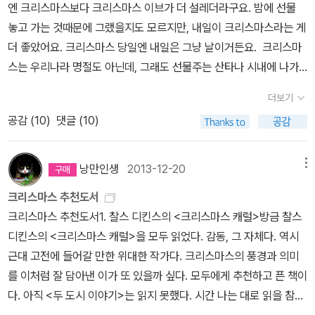
엔 크리스마스보다 크리스마스 이브가 더 설레더라구요. 밤에 선물
세트 3종이 무척 탐이 난다. 펠트 재질의 '크리스마스 가랜드'와 성탄
놓고 가는 것때문에 그랬을지도 모르지만, 내일이 크리스마스라는 게
카드를 만들수 있는 다양한 재료가 들어가있는 '크리스마스 카드와
더 좋았어요. 크리스마스 당일엔 내일은 그냥 날이거든요. 크리스마
틴박스', 예쁜 크리스마스 패턴이 가득 들어간 종이로 꾸밀 수 있는
스는 우리나라 명절도 아닌데, 그래도 선물주는 산타나 시내에 나가
'크리스마스 장식' 재료들.어린 아이들이 있는 가정이라면 더더욱 환
면 있을 크리스마스 장식과 캐롤, 그리고 크리스마스 카드 보냈던 것
영할만한 완소 아이템이 아닐런지!나 역시 하나 장만해야겠다. 꼬마
더보기
이 기억에 남습니다. 여러분, 메리 크리스마스. ^^ 오늘 페이퍼는 크
친구들 선물용으로도 딱 좋아서 몇 세트 더 구입해도 될 것 같다. 크
공감 (
10
)
댓글 (10)
리스마스와 함께 입니다. 어린이를 위한 크리스마스 책 1. 행복
리스마스 선물 세트 3종웅진주니어 편집부 지음 / 웅진주니어 / 201
한 크리스마스 장식2. 산타의 크리스마스 스티커북3. 크리스마스 만
4년 10월 행복한 크리스마스 가랜드웅진주니어 편집부 지음 /
다라4. 크리스마스 스티커북5. 스티커인형 옷 입히기, 크리스마스편
낭만인생
2013-12-20
메뉴
웅진주니어 / 2014년 11월 크리스마스카드와 틴박스 (틴박스 + 크
1. 랄랄라 크리스마스 캐럴2. 크리스마스 캐럴3. 스마트폰 사운
리스마스카드 20장 + 봉투 20장 + 꾸미기 스티커 89개)캔디스 왓
크리스마스 추천도서
드 북 ; 크리스마스 캐럴4. 한글과 영어가 하나로 캐럴 사운드북 -- 크
모어 그림 / 웅진주니어 / 2014년 10월 행복한 크리스마스 장식캐
크리스마스 추천도서1. 찰스 디킨스의 <크리스마스 캐럴>방금 찰스
리스마스가 되면 시내에서 장식된 크리스마스 트리를 본다거나, 교회
럴라인 조핸슨 그림, 해나 아메드 디자인 / 웅진주니어 / 2013년 11
디킨스의 <크리스마스 캐럴>을 모두 읽었다. 감동, 그 자체다. 역시
나 성당의 모습도 텔레비전으로 보긴 하지만, 집에서 크리스마스라고
월 우리 아이가 어렸을 적에 정말 좋아한 책. 입체북이라서 더 좋았
근대 고전에 들어갈 만한 위대한 작가다. 크리스마스의 풍경과 의미
장식을 해 본 적은 없었어요. 연말에 반짝이는 장식과 크리스마스 캐
고 크리스마스 시즌엔 매일같이 함께 보았던 그 책도 페이퍼에 담아
를 이처럼 잘 담아낸 이가 또 있을까 싶다. 모두에게 추천하고 픈 책이
럴이 들리는 곳을 지나다보면, 아 올해도 얼마 남지 않았네, 하는 마음
보았다. 우체부 아저씨와 비밀 편지자넷 앨버그 그림, 앨런 앨버그
다. 아직 <두 도시 이야기>는 읽지 못했다. 시간 나는 대로 읽을 참이
도 들곤 했습니다. 사람들이 많이 지나는 곳에서 구세군 모금하는 것
글, 김상욱 옮김 / 미래아이(미래M&B,미래엠앤비) / 2003년 5월