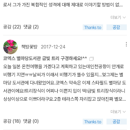
을 돌아보고 함께 사랑을 나누는, 따스하고 복된 크리스마스가 되길~
메리 크리스마스~!
더보기
공감 (
22
)
댓글 (2)
책방꽃방
2017-12-24
메뉴
코엑스 별마당도서관 금빛 트리 구경하세요!^^
오늘 일본 온천여행을 가겠다고 계획하고 있는데인천공항이 안개로
비행기 지연ㅠㅠ날씨가 이래서 비행기가 뜰수 있을지...엊그제는 별
마당 도서관에 다녀왔었어요.코엑스 약속은 이제 스타필드 별마당 도
서관이에요!트리장식이 어찌나 이쁜지 입이 떡!금빛 트리장식이라니
상상이상으로 이쁘더라구요.2층 테라스쪽 자리잡고 앉아진짜 별모양
장식이랑 트리를 보며책읽는 분들 정말 부러웠어요.일찌감치 나가서
더보기
2층 테라스 자리잡고 책 보면 짱일듯!크리스마스 지나도 한동안 그냥
공감 (
18
)
댓글 (0)
둘거 같은데평일에 일부러 나가고 싶네요!저는 코엑스 가면객석이 있