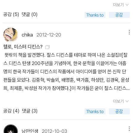
다. 펭귄 클래식에서 나온 정식판을 읽었다. 다른 출판사의 책을 읽어
도 보곤 했는데, 올해는 어쩌다보니 보지 못했어요. 크리스마스 캐럴
더보기
우체부 아저씨와 크리스마스자넷 앨버그 그림, 앨런 앨버그 글, 김상
도 좋다. 펭귄 클랙식 판은 스크루지가 나오는 크리스마스 캐럴뿐 아
하니까 생각나는 건데, 저는 지금도 가끔씩 (솔직히는 물어보면 거
공감 (
5
)
댓글 (0)
욱 옮김 / 미래아이(미래M&B,미래엠앤비) / 2005년 12월 My Fi
니라 크리스마스에 얽힌 다른 소설까지 함께 담았다. 2. 안데르센 <
의;;) <크리스마스 캐럴>과 <크리스마스 선물>의 이야기를 자주 착
rst Jumbo Book of Christmas (Hardcover)James Diaz / Ca
성냥팔이 소녀>디킨스와 안데르센의 책들은 풍기는 뉘앙스가 비슷하
각하곤 합니다. <크리스마스 캐럴>은 스크루지 나오는 거고, <크리
rtwheel Books / 2003년 10월 크리스마스 X-MAS제임스 디
다. 가난하고 어렵지만 소망을 품으라는 이야기다. 희망을 주는 안데
chika
2012-12-20
메뉴
스마스 선물>은 서로 선물 교환하는 이야기라서 비슷하진 않은데도
아즈.멜라니 게르스.프란체스카 디아즈 글 그림 / 중앙출판사(중앙미
르센의 소설집도 추천한다. 특히 성냥팔이 소녀와 눈의 여왕은 크리
그럴 때가 좀 있죠. 다양한 출판사에서 나온 <크리스마스 캐럴>
헬로, 미스터 디킨스?
디어) / 2004년 6월 위에 있는 [크리스마스 X-MAS] 책 역시 크리
스마스에 읽기에 딱이다. 3. 미하엘 유르크스 <크리스마스 휴전>크
찾아보니 많았던 <크리스마스>가 들어간 책
뜻밖의 책을 발견했다. 찰스 디킨스를 테마로 하여 나온 소설집!![찰
스마스 장식 옆에 놓으면 정말 좋은 책인데, 한글판이랑 영문판 모두
리스마스 하면 1차 대전에 일었던 실제 이야기를 빠트릴 수 없죠. 191
들 -- 검색해보고 알게 된 거지만, 크리스마스 선물이라는 이름은 같
스 디킨스 탄생 200주년을 기념하여, 한국 문학을 이끌어가는 아홉
품절이라니 아쉽다. 영문판 책은 아직까지 소중히 간직하고 있는데...
4년 12월 성탄을 얼마 앞둔 서부 전선, 영국군과 독일군은 대치 상태
고, 저자는 다른 책이 많군요. 저는 오헨리만 알고 있었는데.^^ 덧붙여
명의 한국 작가들이 디킨스의 작품에서 아이디어를 얻어 쓴 신작 단
얼른 다시 출간이 되었으면 좋겠다. 또한 로버트 사부다의 입체북[팝
에서 앞으로도 뒤로도 갈 수 없는 진퇴양난의 상황 속에서 비참한 시
크리스마스의 선물, 기적, 이야기 등의 책도 상당히 많았습니다.
편들을 모았다. 김중혁, 박솔뫼, 배명훈, 백가흠, 하성란, 김경욱, 윤성
업북] 역시 크리스마스엔 빠질 수 없는 도서들이다. 아직은 가격대가
간을 보내야 했다. 그러던 어느날 '고요한 밤, 거룩한 밤' 캐롤송이 들
크리스마스 책을 검색하다보니 어린이나 유아를 위한 그림책
희, 최제훈, 박성원 작가가 참여했다.]이 작가들은 굳이 찰스 디킨스
비싼데, 성탄절이 가까워지면 좀 더 세일을 하지 않을까 싶다. 이번 크
렸다. 독일군들이었다. 영국군은 독일군을 향해 총구를 겨누었지만
도 많았어요. 그리고 선물용 박스로 나오는 책도 있군요.
를 테마로 하여 소설을 쓰지 않더라도 당연히 읽고 싶은 작가들인데
리스마스 시즌에 2-3권 정도는 꼭 소장하고 싶다. The Night Bef
차마 쏠 수는 없었다. 독일군이 외쳤다. '우리도 쏘지 않을 테니 너희
더보기
전에 못 봐서 그런지 약간 신기합니다. 크리스마스와 로맨스소
이런 소설집이 나와주셨다. 찰스 디킨스라면 역시 올리버 트위
ore Christmas (Library, Pop-Up)로버트 사부다, Clement Clar
도 쏘지 마라' 그렇게 그들의 암묵적 합의는 이루어 졌다. 한달 가까운
공감 (
4
)
댓글 (3)
설 그렇지만 <크리스마스>가 들어간 책이라고 해서 다 어린이를 위
스트가 먼저 떠오른다. 읽고 읽고 또 읽다가 영화로 본 이후 그 처참한
ke Moore 지음 / Little Simon / 2002년 11월 The 12 Days
시간을 전쟁을 그만두고 크리스마스를 즐겼다. 서로 만나 차도 마시
한 책은 아니었어요. 이 책들은 로맨스 소설이었거든요. 크리스마스
뒷골목의 풍경이 마음에 깊이 박혀있던 기억이 스멀거리며 올라오는
of Christmas (Hardcover, Pop-Up, Anniversary)로버트 사부
고 축구도 하며 마음껏 성탄을 축하했다. 이보다 더 아름다운 이야기
들어가고, 표지도 그렇게 사진이 있어서 그런 줄 알았죠. 표지사진이
데 그걸 조금 덮어준 것은 위대한 유산.사실 나는 어릴적에 디킨스의
다 지음 / Little Simon / 2006년 10월 The Christmas Alpha
낭만인생
2012-10-03
메뉴