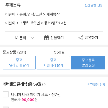
주제분류
신간알림 신청
어린이
>
동화/명작/고전
>
세계명작
어린이
>
초등5~6학년
>
동화/명작/고전
선물하기
공유하기
중고상품 (201)
550원
중고
중고
중고 등록
알라딘에 팔기
회원에게 팔기
알림 신청
네버랜드 클래식 (총 59권)
신간알림 신청
나니아 나라 이야기 세트 - 전7권
판매가
90,000
원