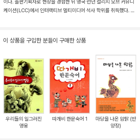
이다. 출판기획자로 현장을 경험한 뒤 영국 런던 컬리지 오브 커뮤니
년에는 안데르센 상을 수상했습니다.
다. 런던의 영세민 속에서 일한 경험이 있는 디킨스는 소설사상 처음
케이션(LCC)에서 인터랙티브 멀티미디어 석사 학위를 취득했다. 고
으로 도시의 빈민들을 소설 속에 등장시킨다. 어린 시절 경험은 도시
전과 현대 문학을 아우르는 문장을 우리말로 유려하게 옮기는 일에
빈민을 주인공으로 등장시킴으로써 사회 계급 전체가 예술적 위엄을
전념하고 있으며, 대표적인 역서로 《마틸다》 《크리스마스 캐럴》 《켄
부여받는 예술상의 민주화 작업을 이루는 토대가 된다. 디킨스의 삶
즈케 왕국》 《웡카》 등이 있다. 강연과 저술 활동을 통해 그림책이 지
이 상품을 구입한 분들이 구매한 상품
은 인간의 열정과 에너지가 얼마나 지대할 수 있는지, 빅토리아 시대
닌 예술적 가치를 전하는 일에도 힘쓰고 있다.
에 나타난 새로운 모토라 할 수 있는 자수성가를 얼마나 훌륭히 성취
했는지를 보여 준다. 열다섯 살까지만 학교교육을 받은 그가 처음 가
진 직업은 법률 사무소의 서기였다. 그는 사무소에서 온갖 잔심부름
을 하면서 속기술을 익혀 신문사 기자가 된다. 고등법원과 의회에 출
입하는 기자였던 그는 통찰력 있는 시각과 빼어난 문장력을 습득하게
된다. 스물네 살 때부터 자신이 편집위원으로 있는 잡지에 ＜픽윅 문
서＞를 삽화와 함께 기고한다. 중년 신사 픽윅이 영국을 여행하며 겪
는 모험과 인정 넘치는 사건들로 이루어진 이 소설은 픽윅을 일약 영
우리들의 일그러진
따개비 한문숙어 1
마당을 나온 암탉 (반
국 국민이 사랑하는 인물로 만들었다. 디킨스는 같은 시기에 ≪올리
영웅
양장)
버 트위스트≫를 써서 올리버를 온 국민이 사랑하고 돌보아 주고 싶
은 어린이로 만들었다. 그 후 디킨스는 생애 마지막까지 평균 2년에