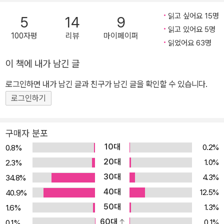
장편소설 한 권을 써내는 괴력을 발휘한다. 대표작으로는 ≪크리스마
읽고 싶어요 15명
5
14
9
스 캐럴≫, ≪위대한 유산≫, ≪데이비드 코퍼필드≫, ≪두 도시 이야
읽고 있어요 5명
100자평
리뷰
마이페이퍼
기≫, ≪황폐한 집≫, ≪리틀 도릿≫이 있다.
읽었어요 63명
이 책에 내가 남긴 글
로그인하면 내가 남긴 글과 친구가 남긴 글을 확인할 수 있습니다.
로그인하기
구매자 분포
10대
0.2%
0.8%
20대
1.0%
2.3%
30대
4.3%
34.8%
40대
12.5%
40.9%
50대
1.3%
1.6%
60대
0.1%
0.1%