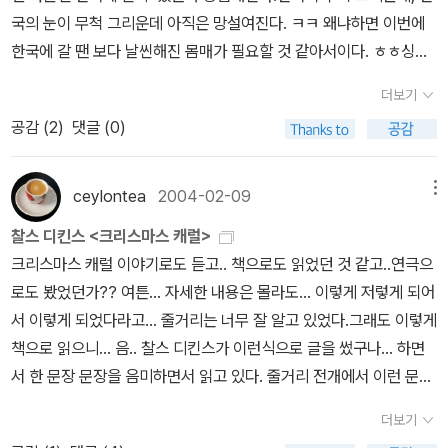
장 훌륭한 작가중 하나를 잃었다.디킨스의 작품은 무조건 읽어야 한
주시고, 공감해주시고, 즐겨찾기와 댓글도 남겨주셨어요. 고맙습니
연상되는데, 눈사람과 관련된 책은 겨울 단골 손님이다. 커
국의 눈이 무척 그리운데 아직은 망설여진다. ㅋㅋ 왜냐하면 이번에
다. 온전한 정신을 소유하고 싶다면 말이다. 어떤이는 세익스피어를
다. 언제나 부족하지만, 앞으로도 잘 부탁드립니다.
다란 크리스마스트리가 있었는데로버트 배리 글.그림, 김영진 옮김 /
한국에 갈 땐 보다 날씬해진 몸매가 필요할 것 같아서이다. ㅎㅎ싱가
능가하다고 추켜 세운다. 그만큼 위대한 존재로 인식되고 있다. 그러
길벗어린이 / 2014년 12월 컬러풀 크리스마스마이클 오마라 사
포르는 크리스마스 분위기로 가득 차있다. 방학도 되었고 아이랑 재
나 어쩐일인가 필자는 <크리스마스 캐럴>말고는 아직 읽지를 못해으
더보기
엮음 / 웅진리빙하우스 / 2014년 11월 요즈음 컬러링북이 유행이
미있는 영화도 보고 멋진 야경도 보며 한 달을 즐기려한다.일단, 싱가
니 말이다. 참으로 안타까운 일이다. 소설을 유난히도 싫어했던 과거
공감 (
2
)
댓글 (0)
다. 예쁜 디자인의 컬러링북이 다양한 주제로 많이 나와있는데, 이번
포르와 한국 동시에 즐길 수 있는 영화를 보자.바로 이 세 영화이다.
의 흔적이 <위대한 유산>을 읽지 못하게 만든 것이다. 디킨스는 사회
크리스마스 시즌을 맞이하여 성탄절에 어울리는 컬러링북도 나왔다.
우리의 멋진 인기 스타 '비'의 열연 영화 [닌자 어쌔신]은 싱가포르에
의 부조리와 악을 날카롭게 비평하는 소설을 발표했다. 중산층이라고
바로 이 책 [컬러풀 크리스마스]. 멋진 성탄절이 되기를 바라면서 나
서도 개봉,절찬 상영중이다.아래와 같이 지난 주 싱가포르 상영 영화
ceylontea
2004-02-09
메뉴
스스로 생각했던 자신이 가장 처참한 상황으로까지 떨어지자 사회를
역시 이 책으로 예쁘게 색칠을 해가며 크리스마스를 맞이하고 싶다.
중 TOP 2위를 차지했다. 보기만해도 흐뭇한 비의 몸매. ㅋㅋㅋ 우리
보는 눈이 달라진 것이다. 자본주의가 팽창하던 시기에 태어나고 자
찰스 디킨스 <크리스마스 캐럴>
[내가 바로 디자이너:겨울이야기] 책이나 인형 옷 입히기, 스티커 북
나라 배우들이 앞으로 더 많이 세계로 뻗어갔으면 하는 바람이다.싱
라난 디킨스는 자본주의의 빛과 그림자를 체험하면서 진정한 자유와
크리스마스 캐럴 이야기로도 듣고.. 책으로도 읽었던 것 같고..연극으
모두 크리스마스 시즌에 아이가 할 수 있는 좋은 도서활동이 될 것 같
가포르 상영영화 Top 101. 20122. Ninja Assassin3. A Christma
행복이 무엇인지를 끊임없이 질문하고 찾아 나갔다. 말년의 작품인 <
로도 봤었던가?? 여튼... 자세한 내용은 몰라도... 이렇게 저렇게 되어
다. 내가 바로 디자이너 : 겨울 이야기달리출판사 편집부 지음, 최미
s Carol4. Mulan5. Fantastic Mr Fox6. Case 397. The Inform
위대한 유산>에 권력과 자본의 허무함을 고발하고 있다. 1843년에
서 이렇게 되었다라고... 줄거리는 너무 잘 알고 있었다.그래도 이렇게
경 그림 / 달리 / 2012년 12월 스티커 인형 옷 입히기 : 크리스마
ant!8. Raging Phoenix9. Happy Fight10. Gokusen The Mov
발표한 <크리스마스 캐럴>은 소유가 아닌 나눔을 통해 행복이 가능
책으로 읽으니... 음.. 찰스 디킨스가 이런식으로 글을 썼구나... 하면
스 편카트리오나 클라크.레오니 프랏 글, 비키 레이헤인.스텔라 바고
ie한국 상영영화 Top 10 1. 20122. 백야행 - 하얀 어둠속을 걷다3.
하다는 것을 보여준다. 그는 한쪽으로는 권력과 자본주의를 실날하게
서 한 문장 문장을 음미하면서 읽고 있다. 줄거리 전개에서 이런 문장
트 그림, 김지연 옮김 / 아르고나인 / 2011년 10월 크리스마스 스
청담보살4. 솔로이스트5. 굿모닝 프레지던트6. 시간여행자의 아내7.
비판하면서, 다른 한편으로는 진정한 행복이 무엇인지를 보여주려 한
이 있구나 하면서 읽으니.. 새로운 내용을 읽는 것 같다.음.. 이제 반정
티커북루시 보우먼 글, 스텔라 바코트 그림, 김지연 옮김 / 아르고나
집행자8. 천국의 우편배달부9. 브로큰 임브레이스10. 귀없는 토끼(S
더보기
것이다. <오리버 트위스트>에서는 유대인을 자본주의 상징으로 몰아
도 읽어서... 현재의 유령이 나타났다... 빨리 읽고 다음 책으로 넘어가
인 / 2012년 11월 랄랄라 크리스마스 캐럴애플비북스 편집부 글,
ource : Cinematograph Film Exhibition Association, 국내박스