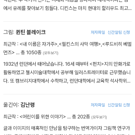
에서 유례를 찾아보기 힘들다. 디킨스는 마치 현대의 할리우드 최고
스타가 누리는 것 같은 대중적 인기를 소설가로서 누렸고, 현대 주요
일간지가 사회 현안에 미치는 영향만큼이나 그의 의견은 사회에 큰
그림:
퀸틴 블레이크
저자파일
신간알림 신청
영향을 미쳤다. 디킨스의 탁월성은 대중성과 사회 현안에 대한 성찰
에 있다. 디킨스의 대중성은 어린 시절의 경험에 기인한다. 말단 공무
최근작 :
<내 이름은 자가주>
,
<필킨스의 사막 여행>
,
<루드비히 베멀
원이었던 그의 아버지는 낙천적 성격으로 돈의 씀씀이가 커서 항상
먼즈>
… 총 1050종
(모두보기)
빚을 졌다. 어린 시절 그는 매번 더 낙후된 곳으로 이사를 다녔고 급기
1932년 런던에서 태어났습니다. 16세 때부터 <펀치>지의 만화가로
야 열한 살 때에는 아버지가 채무자 감옥(Debt Prison)에 수감되어
활동하였고 첼시미술대학에서 공부해 일러스트레이터로 근무했습니
온 가족이 아버지와 함께 감옥에서 1년가량 생활하게 된다. 장남인 그
다. 또 캠브리지대학에서 수학하고, 런던대학에서 교육학 석사학위를
는 학업을 중단하게 되고 구두약 공장에 보내진다. 소설을 즐겨 읽고
받았으며, 지금은 로얄예술대학에서 20년 이상 학생들을 가르치고
꿈 많던 소년 디킨스는 공부할 기회를 박탈당한 채 가난한 아이들 틈
있습니다. 300여 권의 그림책을 만들었으며 그중 《찰리와 초콜릿 공
에 끼어 일해야 하는 상황에 깊이 상처를 입었다. 디킨스에게 심리적
옮긴이:
김난령
저자파일
신간알림 신청
장》, 《데이지는 못 말려》, 《앵무새 열두 마리》, 《하늘을 나는 돛단배》
상처를 남긴 이 경험은, 그러나 작가로서는 유익한 경험이었다. 당시
등의 작품을 직접 쓰거나 그렸습니다. 1980년에는 그림책 《맥노리
최근작 :
<어린이를 위한 이야기>
… 총 202종
의 산업혁명 시대에는 열 살도 채 안 된 수많은 어린이들이 산업 현장
(모두보기)
아씨》로 케이트 그린어웨이 상을 받았고, 1996년에는 《어릿광대》가
으로 내몰렸다. 가장 역할을 하면서 학대받고 방치된 어린이들의 고
글과 이미지의 매혹적인 만남을 탐구하는 번역가이자 그림책 연구가
볼로냐 국제 도서전에서 올해의 어린이책으로 선정되었으며, 2002
통에 특히 민감했던 디킨스의 작품에는 이러한 아이들이 많이 등장한