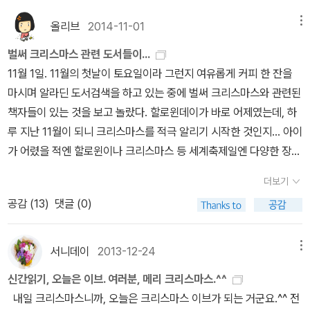
는 중앙 무대 오른쪽 신간코너를 기웃기웃!이제 막 출간된 책들이 꽂
혀 있거든요!크리스마스 이브!이 비가 눈이었다면 그야말로 화이트크
올리브
2014-11-01
메뉴
리스마스인데정말 아쉽네요ㅠㅠ비행기가 오후에는 뜬다고 했는데 어
벌써 크리스마스 관련 도서들이...
떨지...그래두 즐거운 크리스마스 되세요!^^
11월 1일. 11월의 첫날이 토요일이라 그런지 여유롭게 커피 한 잔을
마시며 알라딘 도서검색을 하고 있는 중에 벌써 크리스마스와 관련된
책자들이 있는 것을 보고 놀랐다. 할로윈데이가 바로 어제였는데, 하
루 지난 11월이 되니 크리스마스를 적극 알리기 시작한 것인지... 아이
가 어렸을 적엔 할로윈이나 크리스마스 등 세계축제일엔 다양한 장식
을 하곤 했는데 크고나니 이제 그런 것엔 시큰둥해진 아이와 내 모습
더보기
에 이젠 나도 나이가 들었나보다 생각하니 왠지 우울해진다. 이번 크
공감 (
13
)
댓글 (0)
리스마스는 예쁜 트리 장식도 하고 그동안 소홀했던 카드도 만들고
선물도 마련해봐야겠다. 아이는 크리스마스 선물로 문화상품권이나
현금을 소망하지만... 올핸 아이에게 엄마와 아빠 그리고 할머니, 할
서니데이
2013-12-24
메뉴
아버지 등 주위 친척분들께 예쁜 카드를 보내보라고 강요아닌 강요도
신간읽기, 오늘은 이브. 여러분, 메리 크리스마스.^^
해보고, 함께 트리 장식과 카드를 만들며 함께 아기 예수의 탄생을 축
내일 크리스마스니까, 오늘은 크리스마스 이브가 되는 거군요.^^ 전
하하고 기뻐하는 시간을 가져봐야겠다. 아래에 있는 크리스마스 선물