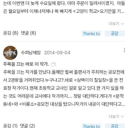
는데 이번엔 더 늦게 수요일에 왔다. 아마 주문이 밀려서이겠지. 아들
의 관계 등이 상투적으로 그려졌고 회춘풀과 도꼬마리도 쉽게 연관됨
있다.-방법을 바꿨는데 그게 괜찮은 듯하다. 자신이 고른 책을 2분
은 월요일부터 이제나저제나 목 빠지게 <고양이 학교>오기만을 기다
을 알 수 있다. 앞으로의 전개가 읽힌다는 것은 흥미를 반감시키는 요
정도 읽어주는 것이다. 다 읽은 후에 내가 간단히 질문을 던졌다. ' 지
렸다. 어젯밤 책을 받자마자 자리 잡고 책을 펼치더니 1시간 여만에
소이기 때문에 심각하다 할 수 있다.지적한 사항은 무협 장르의 한계
금 그 부분 읽으면서 어떤 생각이 들었어요?' 하고 말이다. 아주 간단
더보기
세계편 1권을 읽었다. 글씨도 마음에 들고, 앞표지 겉표지도 마음에
이기도 할 것이다. 아마 다른 작가의 소설이었다면 넘어갈 수 있는 문
한 활동이지만 효과가 큰 것 같다. 아이가 읽어주는 걸 들으면서 생각
공감 (
8
)
댓글 (8)
든단다. 세계편도 재밌다고 하니 다행이다. 중딩 딸도 어제는기특하
제일지도 모른다. 하지만 <삼백이의 칠일장>을 통해 그 천재성을 보
도 하고 질문도 만들 수 있다. 친구가 읽어주면 다른 친구들은 짧지만
게 책을 손에 들었다. 학원 숙제를 다했단다. 영어 학원 다니는데 숙제
여 준 천효정 작가라면 다르다. 그녀가 앞으로 어린이 문학을 이끌어
책에 대한 간단한 소개를 듣는 셈이다. 오늘 <건방이의 건방진 수련
가 장난이 아니다. <14세와 타우타우>는 너를 위해 산 책이라고 하
갈 기대주라면 좀더 다른 이야기를 들려주었어야 한다. 그녀에 대한
수퍼남매맘
2014-09-04
메뉴
기>를 읽은 아이는 작년부터 독서부를 하는 아이인데 그림책 보는 아
니 읽기 시작하였다. 그림이 많이 들어가 있어 부담이 덜했을 거다. 몇
기대는 다음 작품으로 넘겨야 할 것 같다.
이였다. 항상 우리 교실에 오면 쉬운 그림책만 읽곤 하였는데 오늘은
주목을 끄는 바로 이 작가.
장 읽더니 ' 엄마, 요시오가 사춘기를 심하게 겪네' 한다. 휴대폰 안 하
일찌감치 교실에 와서 <건방이의 건방진 수련기>를 찾는 거다. 음~
주목을 끄는 작가를 만났다.올해만 벌써 출판사가 주최하는 공모전에
고, 끝까지 읽는 모습을 보니 흐뭇하다. ' 타우타우가 뭐야?' 했더니 '
드디어 도약할 때가 온 거구나! 싶었다. 40분 독서를 하는 내내 초집
서 2관왕을 거머쥐었다.누구냐고?.바로 <삼백이의 칠일장>을 쓴 천
응 동네에서 왔다갔다 하는 사람 이름이야. ' 한다.' 이 책은 학교를 비
중하여 책 읽는 모습을 봤다. 아이마다 첫 키스처럼 달콤한 바로 그 책
효정 작가이다.현재 초등학교 교사인 걸로 알고 있다.한 가지 일을 하
판하는 책이야' 한 마디 덧붙인다. ' 그래? 읽고 독후감 좀 써라.' 했
을 만나는 날이 있기 마련인가 보다. 이 아이처럼 말이다. <내 짝꿍 최
는 것도 어려운데 교사에다 작가까지.... 정말 대단하다.게다가 <문학
더니 순순히 ' 알았어' 한다. 마음에 들었나 보다. 한달에 1번 독후감
영대>를 읽은 아이 또한 그림책이나 저학년 동화책을 주로 읽는 아이
동네>와 <비룡소>공모전 대상을 탔으니작가의 내공이 대단하다고
쓰기로 한 약속을 잘 지키지 못하곤 하였는데 이번 달엔 지킬 것 같
이다. 이 아이가 읽어준 부분은 반 남자아이들이 영대를 집단 구타하
할 수밖에. 이번에는 어린이가 좋아하는 장르인 무협 이야기이다.난
다. 나도 좋아하는 작가라서 이 책 읽어봐야겠다. 학교를 비판하는 내
더보기
는 장면이었다. ' 그 부분 읽으면서 어떤 생각이 들었어?' 질문하자 '
별로 무협 이야기를 좋아하지 않는 편인데이 이야기는 정말 빠져들게
용이라 하니 더 관심이 간다. 두 남매가 침대에 제멋대로 앉아 책을
공감 (
1
)
댓글 (2)
나쁘다고 생각해요.' 하며 자신이 3학년 때 반아이들에게 따돌림 당한