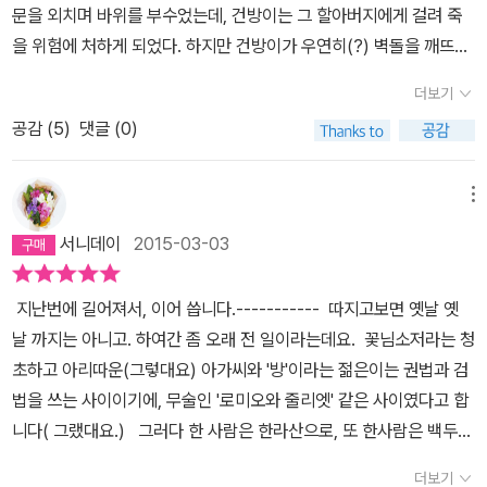
문을 외치며 바위를 부수었는데, 건방이는 그 할아버지에게 걸려 죽
을 위험에 처하게 되었다. 하지만 건방이가 우연히(?) 벽돌을 깨뜨리
자 할아버지의 수련제자가 되어 무술을 수련한다. 몇 년이 지나 건방
더보기
이는 주변의 깡패들을 혼내주고 돈을 받는 머니맨이 되고, 그 활동을
공감 (
5
)
댓글 (0)
통해 집안 살림을 이끌어 나간다. 그리고 반에 전학을 온 백초아와 다
투다가 오방도사인 할아버지와 설화당주인 백초아 할머니의 인연을
알게 된다. 그러면서 장안을 떠들썩하게 만든 도둑 도꼬마리와 맞닥
메뉴
뜨리게 된다,,, 이 책은 비룡소에서 주최한 제2회 스토리킹에서 수상
서니데이
2015-03-03
을 한 작품이다. 스토리킹 대회는 초등학생 100명의 어린이가 직접
읽고 수상작을 선택하는 대회이다. 어린이들이 직접 투표를 하는 것
지난번에 길어져서, 이어 씁니다.----------- 따지고보면 옛날 옛
이라 아이들의 눈높이에서 정말 재미있는 작품을 고를 수 있다는 작
날 까지는 아니고. 하여간 좀 오래 전 일이라는데요. 꽃님소저라는 청
품이 있다. 그래서 동화에서 흔히 나타나는 교훈적인 요소는 낮은 편
초하고 아리따운(그렇대요) 아가씨와 '방'이라는 젊은이는 권법과 검
이다. 그리고 현재 어린이들이 재미있어 하는 관심사도 알 수 있다는
법을 쓰는 사이이기에, 무술인 '로미오와 줄리엣' 같은 사이였다고 합
장점이 있다. 스토리킹 대회에서 뽑힌 작품들을 살펴보면, 대체로 마
니다( 그랬대요.) 그러다 한 사람은 한라산으로, 또 한사람은 백두산
술이나 마법, 방귀, 무술, 추리 등이라 할 수 있다. 이러한 요소들 중에
으로 떠나 다시 만나지 못했다는... 그런 쓰다만 러브스토리를 아련하
서 이 책은 어린이의 무술 수련기라고 할 수 있다. 무술이나 권법 등에
더보기