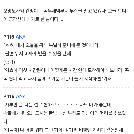
오방도사와 건방이는 꼭두새벽부터 부산을 떨고 있었다. 오늘 드디
어 금강산에 가기로 한 날이다.
도시락이 든 괴나리봇짐을 떼면서 건방이가 물었다.
˝진짜 돈 안 갖고 가도 돼요? 대체 거기까지 어떻게 가려고요?˝
P.115
ANA
˝흐흐, 내가 오늘을 위해 특별히 준비해 둔 것이니라˝
˝팔면 무지 비싸게 받을 수 있을 텐데.˝
(중략).
˝약효가 여섯 시간뿐이니 어떻게든 시간 안에 도착해야 하느니라. 꼭
꼭 씹어 먹고 나서 몸에 뜨거운 기운이 돌기 시작하면 ‘기러
기‘를 세 번 외치거라.˝
P.116
ANA
˝자부만 폼 나는 걸로 변하고・・・・・ 나도 매가 좋은데!˝
송골매가 된 오방도시는 꿀밤 대신 부리로 건방이의 머리를콕 쏘았
다.
˝이놈아! 다 너를 위해 그런 거야! 장거리 비행엔 기러기 같은철새