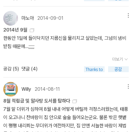
된다.유럽 가기 전, 아들 읽어보라고 사 준 책인데아들이 정말 감동 깊
읽는 모습을 보니 참 이쁘다. 자기한테 맞는 책은 저렇게 빠져들어 읽
이야기를 풀어낸다. 지금도 친구들과 잘 어울리지 못하는 이 아이는
게 읽었다고 평을 해 준 책이다.나도 읽어봤다.감동도 있지만 일단 천
을 수 있다는 것도 감사해야지. 솔직히 난 1시간 내내 책 잡고 있지는
이 책을 보면서 동병상련을 느꼈을 게 분명하다. 이 아이 또한 2년 내
작가의 커다란 매력은 재미난 이야기꾼이라는 사실이다.책 뒤에 있는
마노아
2014-09-01
메뉴
못하는데 남매가 나보다 낫다 싶다. 2.지난 목요일, 독서부 아이들이
내 독서부를 하는 아이인데 처음보다 많이 성장했다. 자신의 상처를
작가의 말조차도 참 재미나다.재미 없는 책은 당장 덮으라는 작가의
우리 교실에 들어오더니 ' 선생님, 건방이 책 없어요?' 한다. '글쎄, 책
2014년 9월
말할 수 있을 만큼 단단해지기도 했고. 두 명의 여자 아이가 있는데
말에서 재미 부분에서는 자신 있다는 것을 은근히 보여주고 있는 듯
이 하도 많아서 어디 꽂아 놨는지 모르겠다. 니가 찾아 봐' 했다. 2년
한동안 1일에 들이닥치던 지름신을 물리치고 살았는데, 그넘의 냄비
둘은 꼭 자신이 읽을 책을 챙겨온다. 나머지 아이들은 책도 안 가져오
하다.삼백이를 본 우리 가족 모두 천 작가의 팬이 되었다.그런데이 책
동안 이 아이를 독서부에서 만났지만 스스로 날 찾아와 책을 찾는 경
받침 때문에...;;;;;
고 우리 교실에 있는 책을 가져다 읽는다. 벌써 태도부터 다르다. 독서
또한 천 작가의 작품이란 걸 알고 적잖이 놀랐다. 이 책은 비룡소에서
우는 이번이 처음이었다. 교실에 있는 책꽂이를 대충 둘러봤는데 못
부가 자신이 읽을 책 정도는 가지고 다녀야 하는데 말이다. 두 여자 아
주최한 스토리 킹 대상작이다.100명의 아이들이 심사위원으로 참여
더보기
찾았나보다. 마침 어떤 아이 한 명이 <건방이의 건방진 수련기>내용
이는 책벌레다. 넷째, 다섯째 번 책이 여자 아이가 가져온 책이다. 읽
하여 직접 뽑은 대상을 받았으니아이가 어떤 이야기를 원하는지 정확
공감 (
5
)
댓글 (4)
이 정말 궁금해서 서점에서 샀다고 자랑을 하였다. ' 선생님, 2권이 나
어주는 걸 들어보니 주인공 혜린이가 아프다. 마음이 아파 몸까지 쇠
히 알고 있다는 반증일 것이다.삼백이도 그렇고, 건방진 수련기도 그
올 것 같아요. ' 한다. ' 그래, 선생님도 끝을 보니 작가가 2권을 염두에
약해졌다. 이유인즉 엄마가 공부를 너무 많이 시켜서이다. 의사 선생
렇고 아이가 정말 푹 빠질 만한 이야기이다.현직 교사이기 때문에 아
두고 쓴 것 같더라' 했다. 책을 못 찾은 아이는 그 아이가 책을 빌려주
님이 잠을 충분히 자야 한다고 하지만 엄마의 반응은 시큰둥하다. 독
Willy
2014-08-11
메뉴
이가 흥미있어할 만한 소재를 잡기가 아마 수월했을 지도 모른다.송
길 바랐지만 ' 너는 빌려주기 싫다. 어쩐지 내 책을 찢을 것 같다'는 가
서부가 읽어준 그 부분에서 엊그제 뉴스가 오버랩되었다. OECD국
언 작가가 그런 것처럼 말이다. <건방이의 건방진 수련기>의 만화 같
8월 적립금 및 알사탕 도서를 탐하다
슴 아픈 거절의 말을 들었다. 실망했을 아이가 가여워 내가 직접 책꽂
가 중에서 또 학생들의 행복지수가 가장 낮게 나왔단다. 새삼 놀랄 것
은 삽화 그림-<거짓말 같은 이야기>의 강경수 그림 작가-도 재미를
7월 말 더위가 심하여 8월 내내 어떻게 버틸까 걱정스러웠는데, 태풍
이를 살펴봤는데 보였다. 책을 건네주니 다른 2명의 아이가 그 아이
도 없다. 우리 아이들 모두 혜린이처럼 잠이 부족하다. 초등학교 까지
한 몫 더해 준다.하지만무엇보다도 재미있고 흥미진진한 이야기가 이
이 오고나니 찬바람이 집 안으로 술술 들어오는군요. 물론 밖은 햇볕
를 별안간 덮쳐 책 쟁탈전이 벌어졌다. 5학년이라서 여차하면 다치거
는 마냥 행복했던 딸도 영어 학원 하나 다니기 시작하자 시간이 턱없
책의 으뜸 매력이다. 조손 가정에서 자란 건이는, 자신을 양육하던 할
이 쨍쨍 내리쬐는 무더위가 여전하지만, 집 안엔 서늘한 바람이 제법
나 책이 찢어질 것 같았다. 처음 책을 건네받은 아이가 ' 선생님이 판
이 부족하다. 그런데 학원 2-3개 다니는 아이는 오죽 할까. 아이들이