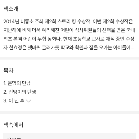
책소개
2014년 비룡소 주최 제2회 스토리 킹 수상작. 이번 제2회 수상작은
지난해에 비해 더욱 예리해진 어린이 심사위원들의 선택을 받은 국내
최초 본격 어린이 무협 동화다. 현재 초등학교 교사로 재직 중인 수상
자 천효정은 쳇바퀴 굴러가듯 학교와 학원과 집을 오가는 아이들에게
무협 동화라는 장르를 통해 땀을 흘리며 치열하게 살아가는 이야기를
쓰고 싶었다는 바람을 고스란히 담아냈다.
목차
이 책은 유일한 피붙이 할머니를 잃은 초등학교 2학년 건이가 우연찮
1. 운명의 만남
은 기회에 권법의 달인 오방도사를 만나 오방권법을 수련하면서 겪은
2. 건방이의 탄생
삼 년간의 과정을 유쾌하게 그린 이야기다. 가족을 잃은 슬픔을 딛고
3. 이 년 후
앞을 향해 전진하는 건방이의 활기는 기존 국내 어린이 책에서는 볼
수 없었던 ‘본격 무협’ 장르에 어우러져 이야기에 긴박함과 유쾌함을
책속에서
불어넣는다.