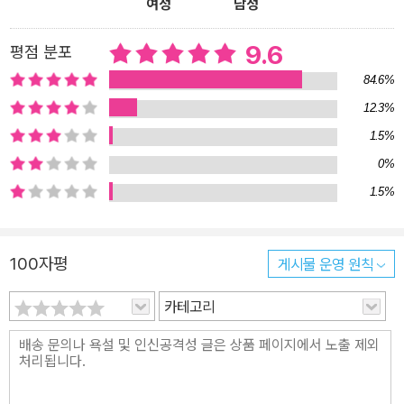
여성
남성
정은 쳇바퀴 굴러가듯 학교와 학원과 집을 오가는 아이들에게 무협
동화라는 장르를 통해 땀을 흘리며 치열하게 살아가는 이야기를 쓰고
9.6
평점 분포
싶었다는 바람을 고스란히 담아냈다.● 어린이심사위원 심사평 중에
84.6%
서 ▶건방이가 수련할 때의 유쾌함과 짜릿함이란, 이 책은 당신에게
12.3%
세계일주보다 더한 재미를 선물할 거다.-잠일초등학교 5학년 김대현
1.5%
▶이 책을 읽는 내내 나도 책 속에 빠져 건방이와 같이 모험을 즐기는
듯한 착각에 빠졌다. 라임이 살아 있는 제목, 개성 만점의 등장인물, 2
0%
014년 최고의 책이 될 것 같다.-동산초등학교 6학년 이은정▶건방
1.5%
이가 오방도사의 수제가 되어 권법의 달인이 될 수 있을까? 좌충우돌
건방이의 수련기가 유쾌하다. 벌써부터 2권이 기다려지는 책!-명원초
100자평
게시물 운영 원칙
등학교 5학년 김민승▶운동을 좋아하고 흥미를 가지고 있는 아이나
왕따를 하는 아이나 왕따를 당하는 아이가 보면 조금 더 공감할 수 있
카테고리
을 것 같다.-백현초등학교 6학년 조호영● 어른 전문가 심사평 가족
을 잃은 주인공이 무술 고수인 스승을 만나 무술을 배우게 되고, 결국
스승을 배신했던 인물과 적대 관계를 맺는 약점으로 작용할 수 있는
이야기를 초등학교 교실이라는 흥미로운 배경 설정과 머니맨처럼 불