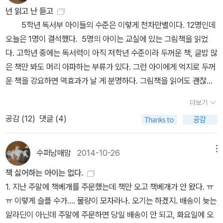
대도 도꼬마리는 변면술로 건방이와 같은 반 학생으로 위장해 있었
넌 읽고 난 듣고
다. 변면술은 얼굴 근육을 혹사 시켜 얼굴을 변장시키는 기술. 성장을
5학년 독서부 아이들의 수준은 이렇게 천차만별이다. 12명인데
멈추고 얼굴만 심하게 늙는 부작용이 있다. 우연한 기회로 회춘풀을
오늘은 1명이 결석했다. 5명의 아이는 교실에 있는 그림책을 읽었
입수한 건방이. 회춘풀은 도꼬마리의 얼굴을 정상으로 돌릴 수 있는
다. 고학년 중에는 독서력이 아직 저학년 수준이라 두꺼운 책, 글밥 많
풀이라 도꼬마리는 회춘풀을 노리게 되고....이 책은 어린이들의 전폭
은 책만 봐도 머리 아파하는 부류가 있다. 그런 아이에게 억지로 두꺼
적인 지지를 받은 비룡소에서 개최한 스토리킹 수상작이다. 스토리킹
운 책을 강요하면 역효과가 날 게 분명하다. 그림책을 읽어도 괜찮다
은 어린이들로만 구성된 심사위원 100명이 작품을 공개 심사해서 수
는 분위기를 마련해주는 게 가장 우선일 듯하다. 책과 영영 이별하는
더보기
상작을 가리는 문학상이다. 재미 면에서는 어린이들의 합격점을 받은
것보다는 그림책이라도 보는 게 훨씬 아이에게 득이 되지 않을까. 그
셈이다.기대했던 대로 재미있는 이야기를 들려주는 천효정 작가이지
공감 (
12
)
댓글 (4)
아이가 그림책에서 서서히 벗어날 수 있도록 재미있는 동화책을 추천
만 아쉬움도 많다. <건방이의 건방진 수련기>의 문제점 세가지만 정
해주는 역할은 어른이 해야 한다. 본교는 동아리 활동을 2시간 블럭
리해 보겠다. 첫째, 이야기의 개연성이 부족하다. 우연적 요소가 많이
타임으로 운영하는데 난 1시간은 오로지 책 읽는 시간으로 할애하고,
수퍼남매맘
2014-10-26
메뉴
개입된다. 원래 무협이라는 장르가 그렇기는 하겠지만 현대 문학에서
나머지 1시간은 간단한 독후활동을 했다. 2시간 내내 책 읽어라 하면
책 싫어하는 아이는 없다.
우연적 사건은 되도록 지양하는 것이 좋다. 둘째, 인물의 묘사가 치밀
지겨워할까 봐. 독후 활동은 엄청 간단했다. 일명 ' 책 속의 보물 찾
1. 지난 주말에 책베개를 주문했는데 책만 오고 책베개가 안 왔다. ㅠ
하지 못하다. 특히 도꼬마리가 개과천선하게 되는 순간은 독자로서
기'라고 해서 책을 읽다 감동적인 부분, 창의적 표현이 있는 부분을 그
ㅠ 이렇게 슬플 수가.... 물량이 모자라나. 오기는 하겠지. 배송이 늦는
이해하기 힘든 부분이다. 셋째, 가장 치명적인 문제는 사건의 전개가
대로 필사하고 왜 그걸 보물이라고 생각하는지 간략하게 적는 거였
알라딘이 아닌데 주말에 주문하면 당일 배송이 안 되고, 화요일에 오
미리 읽힌다는 것. 건방이와 백초아와의 관계, 오방도사와 설화당주
다. 그것 마저도 성의껏 하지 않고 장난을 쳐서-물론 잘하는 친구도