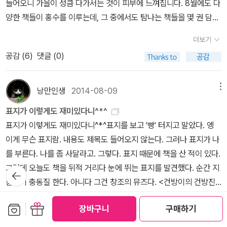
머니마저 돌아셔 보육원에 가야될 운명을 맞이한다.보육원으로 떠나
들어오니 가을이 성큼 다가서는 것이 피부에 느껴집니다. 8월에도 다
결해 주세요' 한다. ' 그래? 가위바위보로 2번 먼저 이긴 아이가 이번
가장 필요로 하는 것은 '취미 활동을 할 여가 시간'이 가장 많았다고
기 전, 비밀 장소에 들렀다가오방도사가 손으로 바위를 산산조각 내
양한 책들이 홍수를 이루는데, 그 중에서도 탐나는 책들을 몇 권 담아
시간에 이 책을 읽는 거야' 했다. 가위바위보가 시작되었고, 처음 책을
한다. ' 너는 어때? 잠 충분히 자나요?' 하자 책 읽어준 아이가 자신
는 걸 보게 된다.건이가 지켜본 걸 알게 된 오방도사는 오방권법이 탄
보았습니다. 미국 유학에 대한 관심이 많아서 그런지 [미국 유학 바이
건네받은 아이는 억울하지만 가위바위보에서 패해 다른 아이에게 책
있게 ' 전 9시에 자요' 한다. 아주 바람직하다. 캐나다에서는 대부분 8
더보기
로났으니 건이를 죽이겠다고 달려들고...죽인다는 오방도사의 말에죽
블] 책도 눈에 띄고, 평소 지압에 대한 궁금증 때문에 아래에 있는 책
이 넘어갔다. 솔직히 그 아이가 나에게 책을 물어봤고, 건네받은 장본
시 이전에 잠을 재운다고 알고 있다. 잠을 충분히 자야 학교에 가서 능
공감 (
6
)
댓글 (0)
기 아니면 까무러치기라 생각하며 손으로 바위를 내려친 건이.진짜
도 관심이 갑니다. 미국 유학 바이블최재용 지음 / 종합출판(EnG)
인인데 친구들이 덮치자 자기가 먼저 읽어야한다고 끝까지 주장을 하
동적으로 학습에 임하고 여가 시간이 있어야 창의성도 생기는데.... 잠
바위가 쩍 갈라졌다. 이를 본 오방도사는 건이를 제자로 맞아들인다.
/ 2014년 7월 꾹 눌러 내 몸을 살리는 세 손가락 지압혈야나모
지 못했다. 마음이 여린 탓이겠지. 지지난 번에 독서부 전체에게 <건
이 부족한 아이는 짜증이 많아지고, 학교에서 부족한 잠을 자고, 혜린
얼떨결에 오방도사의 제자가 된 건이는 2년 동안 수련은 커녕 허드렛
토 마유미 지음, 이진원 옮김 / 경향BP / 2014년 8월 전에 스무고
방이의 건방진 수련기>한 꼭지를 읽어준 것밖에 없는데 그 후로 우리
낭만인생
2014-08-09
메뉴
이처럼 쇠약해질 수 있다. 어떻게 하면 우리나라 학생들의 행복지수
일만 도맡아 한다.도대체 오방권법은 언제 가르쳐 주는 거냐고? 2년
개 탐정 1,2권을 재미있게 읽은 아이에게 세번째 시리즈도 선물하고
교실만 오면 이 책을 서로 읽겠다고 야단법석을 한다. 급기야 뒷내용
를 높여줄 수 있을까! 어른의 잘못과 욕심 때문에 아이들이 너무 많은
표지가 이렇게도 재미있다니^*^
의 세월이 흘러 오방도사는 건이에게 새 이름을 지어준다.튼튼할 건
싶고, 리뷰를 보니 [건방이의 건방진 수련지] 책도 굉장히 재미있을
이 궁금해 책을 산 아이도 있고 말이다. 평소에는 책과 친하지 않은 5
피해를 보고 있다. 서울시교육감이 경기도에 이어 ' 9시 등교'를 추진
표지가 이렇게도 재미있다니^*^표지를 보고 '빵' 터지고 말았다. 엥
대신 하늘 건, 방위 방'건방'이라고 말이다.'하늘의 방위' 라는 뜻의 건
듯 싶다. 스무고개 탐정 3 : 어둠 속의 보물 상자허교범 지음, 고상미
학년 남자 아이들이 이 책을 읽기 위해 쟁탈전을 하는 걸 보고, 느낀
한다고 하는 게 생각나, 독서부에게 물어봤다. ' 너희들 생각은 어때
이게 무슨 표지람. 내용도 제목도 들어오지 않는다. 그러나 표지가 나
방이라는 새 이름을 받은 건방이는 이때부터 수련다운 수련을 시작한
그림 / 비룡소 / 2014년 7월 건방이의 건방진 수련기천효정 지
바가 많다. 3.수퍼남매와 독서부 아이들을 보면서, 아침독서운동 한
요? 찬성이야 반대야?' 묻자 한 명 빼고 9시 등교에 찬성한다고 손을
를 부른다. 나를 좀 사달라고. 그렇다. 표지 때문에 책을 산 적이 있다.
다.오방도사 말이 지금까지 한 허드렛일이 다 수련의 일종이라나 뭐
음, 강경수 그림 / 비룡소 / 2014년 7월 닥터 홀의 싱크홀 연구
상수 이사장인 한 말이 다시금 떠오른다. ' 책 싫어하는 아이는 없다. '
들었다. 나도 찬성이다. 학부모 입장에서도 찬성, 교사 입장에서도 찬
그런데 오늘도 책을 뒤적 거리다 눈에 뛰는 표지를 발견했다. 순간 지
라나!어찌 되었건 수석술을 익힌 건방이는 살림을 유지하기 위해서
뒤로가
소최영희 지음, 이경국 그림, 와이즈만 영재교육연구소 감수 / 와이즈
다만 어려서부터 책 문화에서 자랐느냐 자라지 못했느냐 차이일 뿐이
기
성이다. 잠이 턱없이 부족한 아이들, 아침이라도 좀 여유있으면 좋겠
름심이 충동질 한다. 아니다 그건 창조의 뮤즈다. <건방이의 건방진
일종의 아르바이트를 한다.그 아르바이트가 뭐냐면 위기에 빠진 사람
만BOOKs(와이즈만북스) / 2014년 5월 불로의 인형장용민 지
라는 것이다. 그 문구를 처음 읽었을 때 전율이 느껴졌다. ' 그래, 바로
다. 수퍼남매도 매일 아침 일어나는 걸 너무 힘들어한다. 그런 아이들
수련기>다. 제목도 특이하다. 생소한 이름이라 저자의 이름을 검색해
을 구해 주고 나서 일종의 봉사료를 받아챙기는 것이다.위기에서 구
음 / 엘릭시르 / 2014년 8월 당신의 뇌를 경영하라!김병완 지음,
이거였구나' 싶었다. 어려서부터 책 문화에 묻혀 자랐느냐 그렇지 못
더보기
보관함담기
선물하기
장바구니
구매하기
보면 마음이 짠하다. 5분이라도 더 자라고 7시 35분에 깨우는데 아
보니 의외로 많은 책을 저술했다. 그것도 비븟한 책으로. 천효정, 198
해주면 그걸로 됐지 왜 돈을 받느냐고?오방도사와 생활하기 위해서
나형균 감수 / 북로그컴퍼니 / 2014년 7월 반짝반짝 변주곡황
했느냐가 책 읽는 아이와 그렇지 않은 아이로 나뉘는 결정적 요인이
공감 (
7
)
댓글 (0)
들은 벌떡 일어나는 반면, 딸은 꼼지락꼼지락 가관이다. 겨울로 갈수
2년 생이다.아직 삼십대다. 충남 서천 출생이다. 누굴까? 궁금해 진