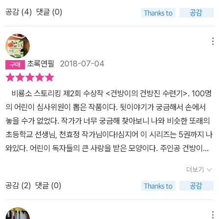
게 회상하는 사부와, 계속 들으면 1박 2일도 모자라니 상추쌈으로 입
대해 아이들이 충분히 재미있어 할만한 부분을 찾을 수 있었다. 그렇
공감 (
4
)
댓글 (0)
을 막는 제자는 같은 밥상에서 밥을 먹으면서도 서로 다른 생각에 빠
기 때문에 스토리킹 대회에서 수상한 이후에도 2부, 3부가 꾸준히 출
져있습니다. 사부는 첫사랑에, 제자는 첫 도전자에. 우리 학교에 전
판되는 이유라고 할 수 있다. 그래서 건방이가 정말 권법, 검법 등의
학온 ' 연검을 쓰는 포악한 기집애'를 어떻게 이길 것인지 묻자, 사부
메뉴
모든 무술을 통달해 갈 수 있는 건지 어린이들의 궁금함을 채워줄 수
님 말씀하시길, '간겨그을 주디 마.' 수석술에 이어 수검술을 익히면
있는 것이다. 이 책에서 나오는 등장인물들도 착하고 정의롭기만 한
초록연필
2018-07-04
되는 것 같긴 한데, 전설의 기술이라 사부의 사부도 못했다는데, 그걸
것이 아니라 다양한 성격을 가진 캐릭터의 특징을 가지고 있어서 아
어떻게 해요. 아니지, 나는 권법천재니까 가능할지도.^^ 사부님도 한
이들이 재미있게 읽을 수 있을 것이라는 생각이 들었다. 건방이는 평
비룡소 스토리킹 제2회 수상작 <건방이의 건방진 수련기>. 100명
순간 네가 수검술을 익혔을 거라고 생각했으나, 그건 그냥 금이간 벽
소에 오방도사를 무시하면서도 할아버지가 좋아하는 음식을 집에 갖
의 어린이 심사위원이 뽑은 작품이다. 뒷이야기가 궁금해서 손에서
돌이었을 거라고 견해를 바꾸면서, '하나를 가르치면 둘을 까먹는 너
춰 놓고 잘 모시고 있는 아이이다. 오방도사도 건방이를 부려먹는 철
놓을 수가 없었다. 작가가 너무 궁금해 찾아보니 나와 비슷한 또래의
처럼 자질없는 놈도 살다살다 처음이라는' 진심을 보여주셨습니다.
부지 할아버지 같으면서도 착실하게 건방의 수련을 돕고 있다. 이 외
초등학교 선생님, 천효정 작가님이다!심지어 이 시리즈는 5권까지 나
그런데, 여기서 든 생각, 사부님이 이십 여년 전의 첫사랑이라고 했
에도 예쁘지만 불같은 백초아, 오방도사와 인연을 맺은 적이 있는 설
와있다. 어린이 독자들의 큰 사랑을 받은 모양이다. 주인공 건방이와
는데, 그럼 이십 년 만에 할아버지가 된 거잖아요. 아니면 매끼마다 어
화당주, 그리고 보통의 책에서는 주인공으로 등장하는 학교의 얼짱
권법의 달인 오방도사, 건방이와 같은 반인 초아와 반장 면상이 (이름
린 제자시켜서 고기반찬과 얼음동동 식혜를 대령하라는, 골라먹는
더보기
면상이까지,,, 다양한 이야기 속에서 건방이의 무술 수련기를 더 살펴
이 보통이 아니다 ㅎㅎㅎ),전설의 여자 검객 설화당주. 캐릭터 면면이
식습관의 결과일까요. 그것도 아니면... (실은 이십 년이 아닌 거 아닐
보고 싶어서 다음 책을 꼭 읽고 싶게 만들었다. 아이들은 언제나 꿈을
공감 (
2
)
댓글 (0)
보통이 아니다. 캐릭터가 뻔하고 판에 박힐 때 이야기의 힘이 빠지기
까요.) 그것보다도, 이 학교는 평범한 초등학교인데, 왜 무술인 지망
꿔야 한다고 생각한다. 어린이들이 휴대폰 게임만이 아니라 다양한
마련인데, 하나같이 개성이 강하다. 적당히 이렇겠지 싶은데 살펴보
생들이 모이고 있는 걸까요. (저는 이게 제일 궁금^^)
이야기들 속에서 더 넓은 세계를 향한 상상의 날개를 펼칠 수 있었으
면 다르다. 캐릭터 구축에 공을 들인 게 분명한 작품이다....일순 영화
메뉴