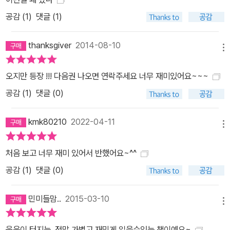
방법이라고는 영상물(만화 영화나 게임)밖에 모르고, 책을 읽고 싶지
공감 (
1
)
댓글 (1)
만 제대로 책을 읽어 본 적 없는 아이들에게 비교적 다가서기 수월한
상상 속의 무술을 활자로 그려냈다. 전이는 정신을 가다듬고 돌 위에
thanksgiver
2014-08-10
주먹을 올려놓았다.파삭, 벽돌에서 과자 부스러지는 소리가 났다.벽
메뉴
돌이 형체를 알 수 없도록 완전히 부서져 있었다. 건이는 펄쩍 뛰어오
오지만 등장 !!! 다음권 나오면 연락주세요 너무 재미있어요~~~
르며 환호성을 질렀다.- 본문 중에서 또한 실패를 거듭하지만 다시 일
공감 (
1
)
댓글 (0)
어서서 도전할 줄 아는 권법 수련자 건방이와 자신의 약한 면을 보이
기 싫어서 일부러 더 칼처럼 냉랭하고 독하게 검법을 수련하는 초아.
kmk80210
2022-04-11
두 아이가 구사하는 권법과 검법은 그 아이들이 남들에게 들키기 싫
메뉴
은 약점을 가리는 동시에 마음속에 감추어 둔 아픔을 해소하는 하나
의 방법이 되기도 한다. 이렇듯 몸을 써서 움직이는 화려한 무술에 입
처음 보고 너무 재미 있어서 반했어요~^^
체적인 캐릭터들이 이야기에 생명력을 불어넣은 이야기는 어린이 심
공감 (
1
)
댓글 (0)
사위원들의 열렬한 지지와 공감대를 얻어 냈다. 어른들이 자로 잰듯
정해 준 일상에서 벗어나고 싶은 아이들이라면, 또 자신의 꿈을 스스
민미들맘..
2015-03-10
메뉴
로 개척해 가고 싶은 아이들이라면 건방이의 모험을 함께해도 좋을
것이다.
웃음이 터지는..정말 가볍고 재밌게 읽을수있는 책이예요~