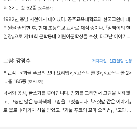
지 3>
… 총 52종
(모두보기)
1982년 충남 서천에서 태어났다. 공주교육대학교와 한국교원대 대
학원을 졸업한 후, 현재 초등학교 교사로 재직 중이다. 『삼백이의 칠
일장』으로 제14회 문학동네 어린이문학상을 수상, 타고난 이야기꾼
이라는 호평을 받았다. 그리고 일 년 후, 어린이 심사위원 100명의 깐
깐한 심사를 거친 『건방이의 건방진 수련기』가 제2회 스토리킹 수상
그림:
강경수
저자파일
신간알림 신청
작으로 선정되면서 큰 주목을 받았다. 이후 「건방이의 건방진 수련기」
시즌1(전 5권)에 이어 시즌2(전 5권)「건방이의 초강력 수련기」가 출
최근작 :
<괴물 푸코의 꼬마 요리법>
,
<고스트 콜 3>
,
<고스트 콜 2>
간되었다. 그동안 「암행어사 박아지」 시리즈, 『대박 쉽게 숙제하는
… 총 185종
(모두보기)
법』, 『아기 너구리 키우는 법』 등을 썼다.
낙서와 공상, 글쓰기를 좋아합니다. 만화를 그리면서 그림을 시작했
고, 그동안 많은 동화책에 그림을 그렸습니다. 『거짓말 같은 이야기』
로 볼로냐 라가치 상을 받았고, 『괴물 푸코의 꼬마 요리법』, 『고민 해
결사 펭귄 선생님』, 『꽃을 선물할게』, 『당신의 빛』, 「코드네임」 시리
즈, 「고스트 콜」 시리즈 등을 쓰고 그렸습니다. 청소년 소설 『오늘 밤
은 스웩이 넘칠 거야』를 썼습니다.