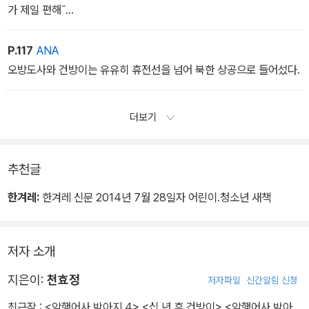
가 제일 편해˝
˝그럼 사부는요?˝
송골매로 변한 오방도사가 흠흠, 헛기침을 했다.
P.117
ANA
˝나 같은 고수한텐 품위 유지란 게 필요한 법이야 잔말 말고어서 따라
오방도사와 건방이는 유유히 휴전선을 넘어 북한 상공으로 들어섰다.
와!˝
더보기
추천글
한겨레:
한겨레 신문 2014년 7월 28일자 어린이.청소년 새책
저자 소개
지은이:
천효정
저자파일
신간알림 신청
최근작 :
<암행어사 박아지 4>
,
<십 년 후 건방이>
,
<암행어사 박아