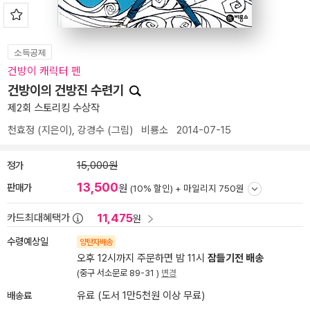
소득공제
건방이 캐릭터 펜
건방이의 건방진 수련기
제2회 스토리킹 수상작
천효정
(지은이),
강경수
(그림)
비룡소
2014-07-15
정가
15,000원
13,500
판매가
원
(10% 할인) +
마일리지 750원
11,475
카드최대혜택가
원
수령예상일
양탄자배송
오후 12시까지 주문하면 밤 11시
잠들기전 배송
(중구 서소문로 89-31 )
변경
배송료
유료 (도서 1만5천원 이상 무료)