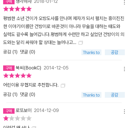
생각하자
2018-01-12
를 한껏 살려 주었다. 본문 시작하기 전 앞뒤 부분에는 스토리킹 심사
메뉴
과정을 파격적으로 담아내어 심사 과정의 생생함과 어린이가 주역이
평범한 소년 건이가 오방도사를 만나며 제자가 되서 펼치는 흥미진진
된 새로운 이야기 문학상의 의미와 활력을 전달한다.●“권법을 좀 배
한 이야기!이름만 건방이로 바꾼것이 아니라 무술을 대하는 태도와
웠나 보지?”‘수석술’, ‘수검술’, ‘도약술’ 생소하지만, 누구나 한번쯤은
실력도 갈수록 늘어갑니다.평범하게 수련만 하고 싶었던 건방이의 의
꿈꿔 봤을 무술의 향연 “이제부터는 정식 권법 수련으로 들어간다. 앞
도와는 달리 싸워야 할 상대는 늘어나고...
으로는 ‘수석술(手石術)’로 공격하고 방어하는 기본 기술을 익히게
공감 (
1
)
댓글 (0)
될 것이다.”-본문 중에서 이 이야기에는 건방이가 권법을 수련하는 과
정을 들여다보면 누구나 한번쯤은 꿈꿔 봤을 무술이 나온다. 가령 손
북씨(BookC)
2014-12-05
에 돌의 힘을 씌우는 ‘수석술’로 악당을 무찌르고, 허리에 연검을 차고
메뉴
다니면서 자기 자신을 지키거나 훌쩍 공중으로 뛰어오르는 ‘도약
술’를 써서 지붕과 지붕 사이를 뛰어다니는 등 그 종류도 다양하다. 이
어린이용 무협지로 추천합니다.
미 전문가들로 구성된 어른 심사위원들은 ‘체육 시간을 가장 간절히
공감 (
1
)
댓글 (0)
기다리는 요즘 아이들에게 주인공의 활달한 권법 서사는 거침없는 해
방감을 줄 것이다.’라고 평가한 바 있는데, 사실 이 작품에 등장하는
로또보이
2014-12-09
메뉴
무술들은 실제로 교단에서 아이들을 가르치며 그 면면을 살펴본 작가
의 관찰력에서 나온 것이다. 작가는 밖에서 뛰놀고 싶지만 정작 노는
이런걸 왜 샀나