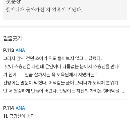
첫문장
작가는 입체적으로 그려진 각 등장인물의 여러 가지 마음의 모습과
할머니가 돌아가신 지 열흘이 지났다.
이야기 전체를 이끌고 가는 ‘권선징악’의 메시지를 매끄럽게 전달한
다. 볼로냐 라가치상을 수상한 강경수 작가는 화려한 액션 장면과 각
등장인물의 충실한 묘사를 통해 글의 재미를 한껏 살려 주었다. 본문
시작하기 전 앞뒤 부분에는 스토리킹 심사 과정을 파격적으로 담아내
밑줄긋기
어 심사 과정의 생생함과 어린이가 주역이 된 새로운 이야기 문학상
P.113
ANA
의 의미와 활력을 전달한다.
그러자 앞서 걷던 초아가 뒤도 돌아보지 않고 대답했다.
˝맞아 스승님은 나한테 은인이나 다름없는 분이서 스승님을 만나
기 전에...... 일곱 살까지는 쭉 보육원에서 지냈거든.˝
건방이는 말문이 막혔다. 어색함을 풀어 보려다가 도리어 분위기
만 더 썰렁하게 만들어 버렸다. 건방이는 자신의 가벼운 혓바닥을 저
주했다.
˝아이고, 괜한 얘길 꺼냈구나‘
P.114
ANA
11. 금강산에 가다