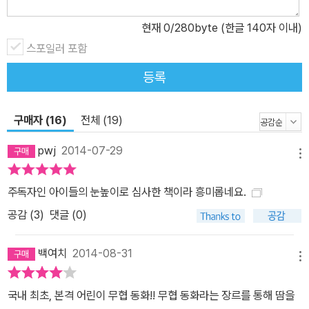
량 학생들을 혼내 주는 현실적인 에피소드, 오방도사와 설화당주 같
현재
0
/280byte (한글 140자 이내)
은 재미있는 캐릭터들을 이용하여 편하게 읽을 수 있는 재미있는 이
야기로 만들어 냈다. 더불어 몸보다 정신을 과잉 착취당하며 체육 시
스포일러 포함
간을 가장 간절히 기다리는 요즘 아이들에게 주인공의 활달한 권법
등록
서사는 거침없는 해방감을 줄 것이다-「심사평 중에서」 김지은(어린
이·청소년 문학 평론가), 한윤섭(동화작가)●“나는 할 수 있다. 할 수
구매자 (16)
전체 (19)
있다, 이얍!” 나 자신을 믿는 ‘신(信)’의 마음가짐, 이것이 오방구결의
핵심이다! 『건방이의 건방진 수련기』는 유일한 피붙이 할머니를 잃은
pwj
2014-07-29
메뉴
초등학교 2학년 건이가 우연찮은 기회에 권법의 달인 오방도사를 만
나 오방권법을 수련하면서 겪은 삼 년간의 과정을 유쾌하게 그린 이
주독자인 아이들의 눈높이로 심사한 책이라 흥미롭네요.
야기다. 건이는 보육원에 들어가기 전, 외롭거나 마음이 답답해질 때
공감 (
3
)
댓글 (0)
마다 찾던 ‘비밀의 집’을 마지막으로 들러 본다. 그리고 그곳에서 맨손
으로 정원석을 부서뜨리는 오방도사를 발견한다. 깜짝 놀라 뒷걸음질
백여치
2014-08-31
치던 건이는 오방도사에게 들켜 혼쭐이 나고, 비밀리에 전해 내려오
메뉴
는 오방구결을 엿들었다며 오방도사는 건이를 위협한다. 하지만 건이
국내 최초, 본격 어린이 무협 동화!! 무협 동화라는 장르를 통해 땀을
는 주눅이 들기는커녕 기지를 발휘해 한판 승부를 벌인다. 예상치 못