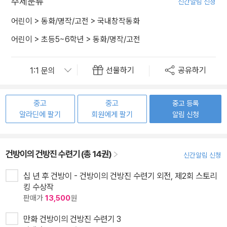
주제분류
신간알림 신청
어린이
>
동화/명작/고전
>
국내창작동화
어린이
>
초등5~6학년
>
동화/명작/고전
선물하기
공유하기
중고
중고
중고 등록
알라딘에 팔기
회원에게 팔기
알림 신청
건방이의 건방진 수련기 (총 14권)
신간알림 신청
십 년 후 건방이 - 건방이의 건방진 수련기 외전, 제2회 스토리
킹 수상작
판매가
13,500
원
만화 건방이의 건방진 수련기 3