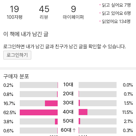
안 읽고 심사했다. 어린이 심사위원들은 2편 중 가장 좋았던 본심작 1
읽고 싶어요 7명
19
45
9
편을 뽑은 뒤, 뽑은 작품에 대한 심사평을 온라인상으로 전달하였다.
읽고 있어요 6명
100자평
리뷰
마이페이퍼
최종 당선작은 어른 심사위원의 점수 50퍼센트와 어린이 심사위원들
읽었어요 134명
의 점수 50퍼센트를 각각 합산한 결과로 선정되었다. 어른 전문가 심
이 책에 내가 남긴 글
사위원단이 선정한 최종 본심작 2편을 두고 심사위원단의 점수가 합
로그인하면 내가 남긴 글과 친구가 남긴 글을 확인할 수 있습니다.
산되는 순간까지 그 결과를 알 수 없을 만큼 치열한 공방이 펼쳐졌다.
이후 지난 2월 말, 비룡소 본사에서 만난 어린이 심사위원들은 자신
로그인하기
들이 뽑은 후보작에 대해 두 시간이 넘는 열띤 토론을 벌이며 자신이
지지하는 작품에 대한 다양한 의견을 나누었다. 그 결과 『건방이의 건
구매자 분포
방진 수련기』가 당선작으로 결정되었다. 이번 제2회 수상작 『건방이
10대
0.0%
0.2%
의 건방진 수련기』은 지난해에 비해 더욱 예리해진 어린이 심사위원
20대
0.1%
0.8%
들의 선택을 받은 국내 최초 본격 어린이 무협 동화다. 수상자인 천효
30대
1.5%
16.7%
정은 지난해 『삼백이의 칠일장』으로 제14회 문학동네 어린이문학상
40대
11.5%
62.5%
을 수상하면서 타고난 이야기꾼이라는 호평을 받은 데 이어, 이번 『건
50대
2.1%
3.8%
방이의 건방진 수련기』가 제2회 스토리킹 수상작으로 선정되면서 다
60대
0.3%
0.6%
시 한 번 주목받고 있다. 현재 초등학교 교사로 재직 중인 수상자 천효