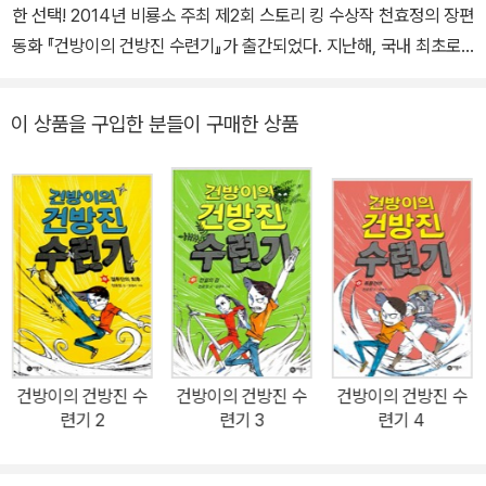
한 선택! 2014년 비룡소 주최 제2회 스토리 킹 수상작 천효정의 장편
동화 『건방이의 건방진 수련기』가 출간되었다. 지난해, 국내 최초로
‘어린이 심사위원제’를 도입한 스토리킹은 어린이 100명이 직접 뽑
은 문학상으로 심사 단계부터 출판계의 화제를 모았다. 제1회 수상작
이 상품을 구입한 분들이 구매한 상품
인 『스무고개 탐정과 마술사』가 아동서로는 이례적으로 출간 후 1년
이 채 되지 않아 50,000부에 육박하는 판매고를 올리며 시장의 새로
운 트렌드 변화를 일궜다. 해외에서도 큰 주목을 받으며 중국에서는
미출간된 3권까지 선계약이 되기도 했다. 스토리 킹은 파격적인 심사
과정부터 결과에 이르기까지 침체된 아동 문학계를 이끌어 갈 새로운
패러다임의 성공 신화라는 평을 받고 있다. 또한 아이들에게 친숙한
주제와 이야기로 책읽기를 어려워하는 아이들이 책과 가까워질 수 있
는 가교 역할을 하고 있다. 2013년 6월부터 전국의 초등학교 4~6학
년을 대상으로 비룡소 홈페이지를 통해 어린이 심사위원을 지원받아
건방이의 건방진 수
건방이의 건방진 수
건방이의 건방진 수
약 2대1의 경쟁을 뚫은 어린이 100명이 심사위원으로 위촉되었다.
련기 2
련기 3
련기 4
위촉된 어린이 심사위원단은 지난 1월 말 전문가로 구성된 어른 심사
위원단이 65편의 응모작 중 천거한 최종 본심작 2편을 2월 한 달 동