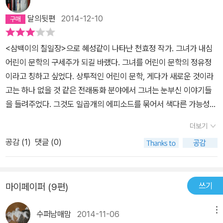
면 좋겠다는 생각이 들었다. 최근의 사회 문제와 관련해서 살펴보면,,,
<쿵푸 팬더>와도 비슷한 느낌이 든다. 헛점 많은 주인공과 엉뚱해보
달의뒷편
2014-12-10
연락이 되지 않고 실종된 아이들의 안위가 걱정되는 시점에서, 보육
이는 사부, 실력이 대단한 멤버들과 악역 하나. 뼈대는 비슷하나 다른
원에 가지 않고 오방도사 할아버지와 살고 있는 건방이에게 조금 더
변주곡으로 연주된 색다른 우리나라의 작품.초반에 나오는 표현 중에
<삼백이의 칠일장>으로 혜성같이 나타난 천효정 작가. 그녀가 내심
사회의 관심이 있었으면 좋겠다는 생각이 들었다. 현실 속에서 보호
글만으로 우리를 긴장하게 만드는 부분이 있어 밑줄 그어 두었다. '그
어린이 문학의 구세주가 되길 바랬다. 그녀를 어린이 문학의 정유정
받아야 할 어린이들에게 말이다.
런데 오늘은 뭔가 이상하다. '누가 집에 들어왔어!' 건이는 거의 동물
이라고 칭하고 싶었다. 상투적인 어린이 문학, 게다가 새로운 것이라
적인 감각으로 그 사실을 알아챘다. 녹슨 철제 대문도, 이 층의 먼지
고는 하나 없을 것 같은 전래동화 분야에서 그녀는 눈부신 이야기들
낀 창문도 그대로였지만 뭔가 달랐다. 그건 말로 설명할 수 없는 어떤
을 들려주었다. 그것도 일곱개의 에피소드를 묶어서 색다른 가능성을
예감 같은 것이었다.'모든 씬을 영화보듯이 머릿속에 그렸기에 쓸 수
보여줬다.그녀의 신작 <건방이의 건방진 수련기> (비룡소. 2014)는
있는 표현, 작품을 하나씩 뜯어보며 읽으니 몇 배는 재미있구나. 감상
더보기
그래서 더욱 기대가 컸다. 더구나 이번에도 식상하고 상투적인 장르
자로의 독서, 창작을 하고 싶은 자로서의 독서. 느낌이 무척 다르다.고
공감 (
1
)
댓글 (0)
인 무협 이야기를 택했다니. 무협에서도 천효정 작가의 천재성이 발
학년 아이들이 읽으면 '2권, 3권도 사주세요!' 조를 수 밖에 없는 작품.
휘될지 두근거리는 호기심으로 책장을 펼쳤다.초등학교 2학년 건방
후속작도 계속 읽어볼 생각이다.
이가 우연히 권법의 달인 오방도사를 만나 제자가 되어 2년간 수련을
쓰기
마이페이퍼 (9편)
하고, 우연히 백초아가 전학을 오게 된다. 백초아는 검술의 달인 설화
당주의 막내 제자. 알고봤더니 설화당주는 오방도사와 함께 수학한
수퍼남매맘
2014-11-06
메뉴
사이이며 옛 애인이었다. 그리고 오방도사의 수제자였다가 파문당한