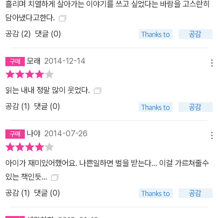
흘리며 치열하게 살아가는 이야기를 쓰고 싶었다는 바람을 고스란히
한 건이의 활약에 놀란 오방도사는 건이를 수습 제자로 받아들이고,
담아냈다고한다.
이로써 건이와 오방도사의 좌충우돌 동거가 시작된다. 그러나 오방도
공감 (
2
)
댓글 (0)
사의 제자가 되는 길은 호락호락하지 않다. 경제관념이 없는 오방도
사 대신 건이는 집안 살림을 책임져야 했고, 권법 수련이랍시고 하는
모래
2014-12-14
말도 안 되는, 가령 ‘사부님 안마하기’ 같은 수련을 계속해야 한다. 그
메뉴
렇게 이 년의 세월이 훌쩍 지난 어느 날, 드디어 건이에게 결전의 날이
찾아오고 그제야 ‘신(信)의 마음가짐-모든 것을 가능하게 하는 것은
읽는 내내 정말 많이 웃었다.
나 자신을 믿는 마음’의 오방구결 참뜻을 알게 된 건이. 오방도사는 건
공감 (
1
)
댓글 (0)
이를 진정한 제자로 받아들이고, 하늘의 방위라는 뜻의 ‘건방이’라는
이름을 지어 주면서 건방이의 건방진 권법 수련기가 시작된다.가족을
나야
2014-07-26
메뉴
잃은 슬픔을 딛고 앞을 향해 전진하는 건방이의 활기는 기존 국내 어
린이 책에서는 볼 수 없었던 ‘본격 무협’ 장르에 어우러져 이야기에 긴
아이가 재미있어했어요. 나쁜일하면 벌을 받는다... 이걸 가르쳐줄수
박함과 유쾌함을 불어넣는다. 작가는 입체적으로 그려진 각 등장인물
있는 책인듯...
의 여러 가지 마음의 모습과 이야기 전체를 이끌고 가는 ‘권선징악’의
공감 (
1
)
댓글 (0)
메시지를 매끄럽게 전달한다. 볼로냐 라가치상을 수상한 강경수 작가
는 화려한 액션 장면과 각 등장인물의 충실한 묘사를 통해 글의 재미