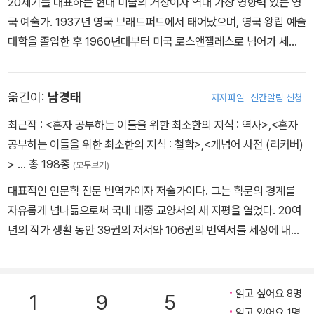
20세기를 대표하는 현대 미술의 거장이자 역대 가장 영향력 있는 영
국 예술가. 1937년 영국 브래드퍼드에서 태어났으며, 영국 왕립 예술
대학을 졸업한 후 1960년대부터 미국 로스앤젤레스로 넘어가 세계
적인 명성을 쌓았다. 반세기 넘도록 회화, 드로잉, 무대 디자인, 사진,
판화 등 거의 모든 매체를 아우르는 활발한 작품 활동으로 예술 분야
옮긴이:
남경태
저자파일
신간알림 신청
의 경계를 넓혀 왔으며 생존 작가 최초로 미디어 아트를 활용한 몰입
형 전시 기획에 참여하기도 했다. 2018년 <예술가의 초상>(1972)
최근작 :
<혼자 공부하는 이들을 위한 최소한의 지식 : 역사>
,
<혼자
이 뉴욕 크리스티 경매에서 9,031만 달러에 낙찰되어 회화 작품 중에
공부하는 이들을 위한 최소한의 지식 : 철학>
,
<개념어 사전 (리커버)
서는 ‘가장 비싼 작품을 그린 생존 작가’라는 수식어를 얻었다. 그의
>
… 총 198종
(모두보기)
작품은 전 세계적으로 많은 사랑을 받아 2017년 80세 생일에 맞춰
대표적인 인문학 전문 번역가이자 저술가이다. 그는 학문의 경계를
영국 테이트 미술관, 프랑스 퐁피두 센터, 미국 메트로폴리탄 미술관
자유롭게 넘나듦으로써 국내 대중 교양서의 새 지평을 열었다. 20여
을 순회하며 회고전을 열었고 백만 명 이상의 관객을 동원했다. 2019
년의 작가 생활 동안 39권의 저서와 106권의 번역서를 세상에 내놓
년 우리나라의 서울 시립 미술관에서 열린 아시아 최초이자 국내 최
았고, 2014년 별세했다. ‘종횡무진 인문학자’, ‘우리 시대 최고의 르
초의 대규모 개인전은 누적 관객 30만 명을 기록했다. 저서로 『봄은
네상스맨’, ‘종합 지식인’이라는 그의 별칭이 말해주듯 그가 전하는 지
언제나 찾아온다』, 『명화의 비밀: 호크니가 파헤친 거장들의 비법』 등
식의 세계는 넓고 풍요롭다. 과거와 현재, 동양과 서양, 역사와 철학을
읽고 싶어요 8명
이 있다. 2026년 6월 향년 88세를 일기로 별세했다.
1
9
5
종횡무진한 그의 책들은 독자들에게 경계 간의 울타리를 허물고 인문
읽고 있어요 1명