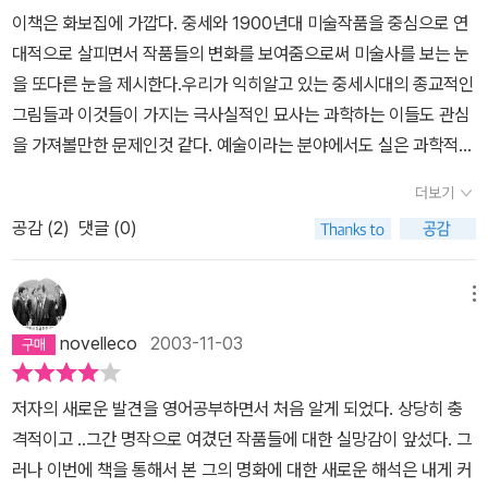
마약 재활치료에도 불구하고 여전히 제정신 못차리고 지냈어야 했다.
이책은 화보집에 가깝다. 중세와 1900년대 미술작품을 중심으로 연
(에이즈로 이미 숨지지 않았으면 다행이고.^^) 그의 한창 시절 그림들
대적으로 살피면서 작품들의 변화를 보여줌으로써 미술사를 보는 눈
이 내눈엔 지독히 감각적이고 고독해 보였기 때문이다.하지만, 이 책
을 또다른 눈을 제시한다.우리가 익히알고 있는 중세시대의 종교적인
을 통해서 만난 시골 서점주인같은 인상의 호크니는 나의 예상을 철
그림들과 이것들이 가지는 극사실적인 묘사는 과학하는 이들도 관심
저히 배반하고 있었다. 노년의 그는 학구적이고, 철저하고, 집요하며
을 가져볼만한 문제인것 같다. 예술이라는 분야에서도 실은 과학적인
또한 용감한 인물이었다. (그의 이론에 반대하는 미술학자들의 눈엔
기법을 이용하여 왔고, 사진의 탄생이 미술과 무관하지 않음을 짐작
무모한 인물이겠지만.) 수많은 과학적 물증을 무기로, 수백년간 감춰
더보기
케 한다. 또한 과학과 예술을 서로 다른 학문으로 선을긋지않고 중세
져 왔던 이른바 '업계 기밀'을 폭로하고 나섰으니 말이다.우리들이 존
공감 (
2
)
댓글 (0)
사람들은 필요에 따라 그 경계를 지금보다 자유롭게 넘나들었던것 같
경해마지 않던 역사속의 수많은 화가들이 사실은 광학을 이용해 그림
다.본래 학문이라는것은 인간의 의지의 산물이며 본래 경계란 무의미
을 그렸다는 것이 그의 주장이다. 쉽게 말하자면 눈으로 보고 그린게
한것이 아닐까?이책의 저자 호크니는 다시 자신이 예술가이면서 과
메뉴
아니라, 렌즈에 반사된 이미지를 베껴 그렸다는 것이다. (그러나, 호
학적인 분석을 통해서 자신의 주장을 펼침으로써 예술과 과학의 경계
크니는 이 사실 만으로 대가들의 예술성이 폄하되서는 안된다고 주장
novelleco
2003-11-03
를 뛰어 넘고 있다. 사실을 증명하기위해 과학적인 분석과 근거를 통
한다. 내 생각도 마찬가지다.)그의 주장이 옳고 그른가를 따지는 건
해서 접근하기 때문이다. 다만 광학적인 방법으로 그림을 그리는 방
내 능력 밖의 문제이기 때문에 뭐라 말하지 않겠다. 다만, 독자의 입장
저자의 새로운 발견을 영어공부하면서 처음 알게 되었다. 상당히 충
법에대한 좀 더 실증적인 재현이라던가 구현방법을 보여주었다면 좋
에서 말하자면, 그가 제시하는 물증들은 상당한 설득력을 지니고 있
격적이고 ..그간 명작으로 여겼던 작품들에 대한 실망감이 앞섰다. 그
았을 텐데하는 아쉬움이 있다.또 한가지 흠이라면 비싼 책값때문인데
었다. 화가들이 광학을 이용했다는 문헌 자료들이 거의 전무하다는
러나 이번에 책을 통해서 본 그의 명화에 대한 새로운 해석은 내게 커
올칼라의 두껍고 배판도 큰 책이어서 그렇게 아까운생각은 들지 않았