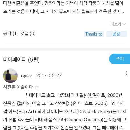
사실은 여전히 의아함으로 남지만 (아무리 화가들 사이의 비밀이었다
다란 깨달음을 주었다. 광학이라는 기법이 해당 작품의 가치를 떨어
다.
고 하더라도 이렇게 철저히 숨겨질 수가 있는걸까?) 호크니가 수집한
뜨리는 것은 아니며, 그 시대의 필요에 의해 절묘하게 적용된 것이고
방대한 그림 자료들을 보다보면, '정말 그랬을지도 모르겠다' 는 생각
결국 작품의 구도와 색채는 여전히 화가의 몫이라는 점! 그리고 또 여
더보기
을 저버릴 수 없다.다시 '가격대비' 리뷰로 돌아가 말하자면, 바로 그
전히 미술은 바뀌고 있고 그만의 영역을 끊임없이 유지하고 구축하고
'증거물'들 때문에 이 책값이 비싸진 것이다. 그가 제시하는 증거 그림
공감 (
1
)
댓글 (0)
있다. 미술이 사진, 영화에도 불구하고, 우리가 지금 르네상스의 작품
들은 '큰' 그림으로 보아야, 그것도 아주 좋은 화질로 보아야만 더욱
을 보는 것에서 알 수 있듯이, 그 생명력은 영원히 계속된다는 작가의
더 설득력을 지닌다. 덕분에 우리는 이 책을 통해 수많은 명화들을 순
주장에 100%동감하게 된다.이 작품을 통해 그간 알고 있던 작품들
수화집처럼 선명한 상태에서 만나게 된다. 보는 눈이야 즐거워지지
쓰기
마이페이퍼 (5편)
과 앞으로 만날 작품들에 대한 새로운 감식안 하나를 더 추가하고 싶
만, 그만큼 금전적인 댓가는 치루게 되는 셈이다. (출판사 입장에서
으시다면 감히 일독을 권하고 싶다.
보자면, 이만큼의 책값을 책정하지 않을 수 없었을 것이다. 인쇄상태
cyrus
2017-05-27
메뉴
는 아주 훌륭하므로.)이 책을 읽으면서 얻게되는 것은 단순히 '명화의
사진은 예술이다
비밀'을 밝히느냐 마느냐 만은 아니다. 일단은 비밀을 파헤치는 과정
* 데이비드 호크니 《명화의 비밀》 (한길아트, 2003)*
이 재미있다. 그리고, 미술사속에서 그림이(특히 초상화,정물화) 발전
진중권 《놀이와 예술 그리고 상상력》 (휴머니스트, 2005) 영국의
해가는 과정을 좀더 환한 눈으로 바라볼 수 있다. 예전에 보던 관점과
팝 아트(Pop Art) 화가 데이비드 호크니(David Hockney)는 15세
는 또다른 관점을 경험을 할 수 있는 것이다. 하지만, 앞서 말했듯이
기 유럽 화가들이 카메라 옵스쿠라(Camera Obscura)를 이용해 그
이 책에 실려있는 명화들은 어디까지나 저자의 기준에 따라 증거물로
림을 그렸다는 주장을 제기해서 논란을 일으켰다. 그는 페르메이르(V