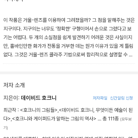
스케스, 샤르댕의 그림을 조사한 결과 호크니는 이것이 사실임을 확
인한다.
이 작품은 거울-렌즈를 이용하여 그려졌을까? 그 점을 말해주는 것은
지구의다. 지구의는 너무도 '정확한' 구형이어서 손으로 그렸다고 보
그러나 미술사학계에서는 호크니의 발표를 문헌상으로 고증되지 않
기는 어렵다. 두 개의 소실점을 쉽게 발견하기 어려운 것은 사실이지
은 억측이라며 이견을 보이고 있다. 그러나 완전히 이 연구결과를 무
만, 홀바인만한 화가가 전통을 거부한 데는 뭔가 이유가 있을 게 틀림
시할 수는 없었는지 '호크니 심포지엄'까지 열며 이 주장의 사실 여부
없다. 그것은 거울-렌즈 콜라주 기법으로써 합리적으로 설명할 수 있
를 논박하기도 했다. 한편, 영국 BBC 방송국은 호크니의 발견을 다
다. (p.100 중에서)
큐멘터리물로 제작, 방영한 바 있다.
저자 소개
ps. 이 책은 A4보다 세로 0.5cm, 가로 3cm가 더 크다. 수록된 명화
는 모두 칼라 인쇄로 한쪽 면을 가득 채우는 식으로 게재되어 있어 그
지은이:
데이비드 호크니
저자파일
신간알림 신청
림을 보는 데 답답함이 없다.
최근작 :
<호크니의 그림들>
,
<데이비드 호크니, 무엇이든 예술이 된
다>
,
<호크니와 게이퍼드가 말하는 그림의 역사>
… 총 111종
(모두보
기)