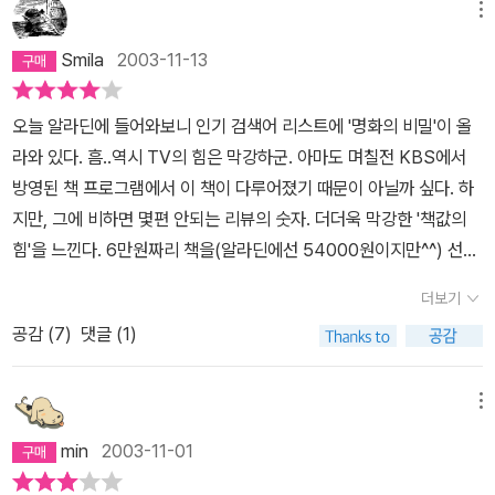
메뉴
Smila
2003-11-13
오늘 알라딘에 들어와보니 인기 검색어 리스트에 '명화의 비밀'이 올
라와 있다. 흠..역시 TV의 힘은 막강하군. 아마도 며칠전 KBS에서
방영된 책 프로그램에서 이 책이 다루어졌기 때문이 아닐까 싶다. 하
지만, 그에 비하면 몇편 안되는 리뷰의 숫자. 더더욱 막강한 '책값의
힘'을 느낀다. 6만원짜리 책을(알라딘에선 54000원이지만^^) 선뜻
사기란 누구에게나 쉬운 일이 아닐테니... '가격대비 만족도' 중심의
더보기
리뷰를 써야겠다는 책무를 팍팍 느낀다.나 역시 굉장히 속이 쓰려오
공감 (
7
)
댓글 (1)
는 걸 느끼며 책을 구매했다. 하지만, 오직 '저자가 데이비드 호크
니'이기에 경제적 제약을 감수하고 이 책을 샀다. 그림에 대해서 많이
알지는 못하지만, 데이비드 호크니가 젊은 시절 그렸던 '캘리포니아
메뉴
수영장' 시리즈는 내가 정말 좋아하는 그림들이기 때문이다. 그림들
min
2003-11-01
에서 받은 인상만으로 따지자면 (내 상상 속) 말년의 호크니는 거듭된