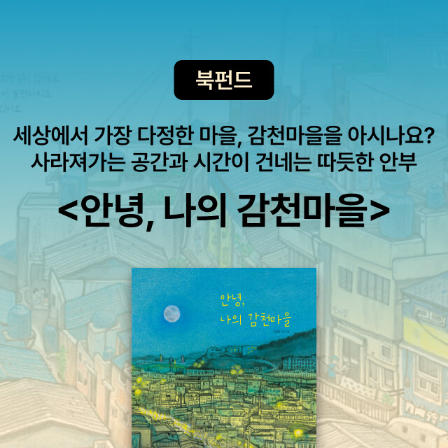
깊이와 통찰이 돋보인다. 원작 소설은 그 이상으로 사랑과 이별 이야
도 험했다. 특히 포르노 사진의 등장은 누드화를 그린 화가들 입장에
는데 이번엔 어찌하여 고른 책들이 소설 이외의 책인지 나도 모르겠
기를 독특하고 진정성 있게 잘 엮어 냈다. 팻은 아내의 외도를 목격하
서는 달갑지 않은 상황이었다. 보들레르는 포르노 사진도 용납하지
으나 아마도 그동안 너무 열심히 소설만 읽어댔나보다. 아무튼 이 책
고 한 순간 감정이 폭발해 사고를 치고 만다. 이 사건 때문에 그는 아
않았다. 그는 포르노 사진이 사람들의 관음증적 욕구를 더욱 부추기
『어머니를 그리다』를 보면서 그런 생각을 했다. 자신의 어머니를 그
내, 직장, 집은 물론, 정신까지 잃는다. 가족들은 그를 정신병원에 보
는 외설적인 것이라고 비난했다. 많은 사람들이 굶주린 눈길로, 무한
릴 때의 기분은 어떨까? 사진과는 달리 그림은, 그리면서 내도록 엄
내서 감정을 조절하게 하고 사고 직후 생긴 기억상실증을 치료받게
으로 열린 다락방의 창밖을 내다보듯이 만화경의 구멍 위에 몸을 굽
마의 얼굴을 쳐다봐야 하는 일인데, 엄마를 바라보는 화가들의 마음
한다. 4년 후 팻은 집으로 돌아왔지만 현실에 적응하기가 힘들다. 이
히고 그 안을 들여다본다. 자신에 대한 사랑 못지않게 인간의 자연적
은 어땠을까? 책은 '어려운 환경에서도 자녀의 꿈을 이루어주기 위해
런 그에게 유일한 낙은 운동이다. 팻은 다시 아내와 재회할 수 있다고
인 본성에 깊이 뿌리내린 사람들의 포르노그래피에 대한 사랑은 자기
헌신하고자녀를 훌륭하게 키우기 위해 노력했고, 그림에 대한 소질을
강하게 믿으며 아내에게 잘 보이기 위해, 분노를 다스리기 위해 미친
만족의 절호의 기회를 놓치려고 하지 않는다. 모든 사람들이 포르노
발견한 후에는 이를 더욱 발전시킬 수 있도록 물심양면으로 도운 분
듯이 운동에 매달린다. 마침 한 동네에 사는 이상한 여자 티파니가 팻
그래피에 넋을 빼앗겼다. (보들레르의 「현대의 대중과 사진」 중에서,
들. 어머니의 희생과 성심, 그리고 내조와 이해가 있었기에 자녀들은
의 인생에 끼어든다. 티파니는 말도 없이 팻을 졸졸 쫓아다닌다. 팻의
윌리엄 A. 유잉 인용, 《몸》 206쪽) 사진은 탄생일이 분명한 예술 분
꿈을 이룰 수 있었고, 그들은 그런 감사의 마음을 담아 어머니를 표현
조깅 코스에 불쑥 나타나는가 하면 함께 자도 된다는 말을 거침없이
야이다. 다게르(Daguerre)가 만든 은판사진술이 1839년에 발명품
하고자' 했단다. 하긴 우리가 평생을 살면서 엄마의 얼굴을 바라보는
쏟아 낸다. 영화도 재미있겠다. 소설도 보고 싶고. 이창래 <생존자
으로 공식 인정받은 뒤 사진은 화가들의 습작 활동을 돕는 역할을 했
시간이 얼마나 될 것인가를 생각하면 이들 화가는 복받은 일인지도
> 6.25 전쟁 당시 한 산골에 세워진 고아원과 그로부터 35년여 후
다. 화가들은 사진이 혁신적인 발명품이 되리라 예상하지 못했고, 사
모르겠다. 드러내놓고 어머니의 얼굴을 봤을 테니 말이다.그래서 나
인 1986년 미국을 배경으로 현재와 과거를 오가며 전쟁으로 인해 뒤
진을 회화의 한 단계 아래로 봤다. 보들레르처럼 자연을 완벽히 모방
는 요즘 엄마의 사진을 찍어 자주 들여다본다. 곁에 없으니 매일 볼 수
얽힌 세 남녀의 비극적인 삶과 슬픔, 그리고 나아가 인간의 가치를 말
하는 사진기술을 인정하지 못했다. 사진기술이 점점 발달하고, 사진
없는 일, 사진이라도 있으니 다행이라 생각하며.
살하는 전쟁의 참상을 고발한 작품이다. 2011년 퓰리처상 최종 후보
보급률이 높아지면서 전문 사진작가들이 활동하기 시작했고, 사진도