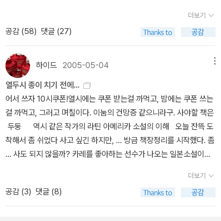
들 그 빛나는 활약이 시작된다.
바버라 킹솔버 <포이즌우드 바이블
다. 에드가 드가(Edgar De Gas)는 말년에 조각 제작과 사진 촬영을
궁금하다.그림을 잘 모르지만 그림에 관한책을 좋아하는 편이라 우선
더보기
> 《포이즌우드 바이블》은 1959년 선교를 위해 벨기에령 콩고로 가
병행했다. 펠릭스 나다르(Felix Nadar)는 친구 보들레르의 초상 사
알아먹기(!) 쉬운 그림이야기 책이 있으면 저절로 눈이 간다. 이 책 역
공감 (
58
)
댓글 (27)
족을 데려간 독실한 침례교 목사 네이선 프라이스의 아내와 네 딸의
진을 남겼으며 1874년에 열린 제1회 인상주의 전시회의 장소는 나다
시 그랬는데그림에 관해 전문적인 지식을 쌓은 사람이 아니라 미술관
서술을 통해 미국에서 평화롭게 자라온 가족이 콩고에 던져지며 30
르의 개인 작업실이었다. 사람들은 자신의 흔적을 남기고 싶어 한다.
가기를 무척 좋아하는평범한교사가 유럽 여행 중 우연히 빈 미술사
년 간 운명처럼 아프리카와 얽히는 가족사를 다룬다. 책 제목이기도
사진기가 없었던 시절에 귀족들은 화가에게 초상화 제작을 의뢰했다.
하이드
2005-05-04
메뉴
박물관에 들렀던 것이 그림과의 인연으로 이어져 이후 그림에 푹 빠
한 독나무(poisonwood)는 사람을 살릴 수도 있고 죽일 수도 있는
그런데 그림값을 내는 능력이 없는 중산층 사람들은 사진가에게 초상
져 유럽 곳곳의 미술관들을 돌아다니며 그림 자료를 모으고, 책을 뒤
열두시 종이 치기 전에...
복음을 의미한다. 콩고어로 ‘뱅갈라’는 소중하고 귀한 것을 뜻하는 말
사진을 의뢰했다. 초상 사진에 대한 대중의 욕구가 커질수록 화가들
졌다고 한다.그림 하나에 너무나 깊은 깊이를 재며 가르치듯 그림이
어서 쓰자 10시쿠폰!열시에는 쿠폰 받는걸 까먹고, 밤에는 쿠폰 쓰는
이다. ‘예수는 뱅갈라’라고 외치는 목사 네이선의 설교를 들은 콩고인
은 미래에 불안을 느꼈고, 생계유지를 위해 사진 찍는 법을 배우기 시
야기를 하는 것이 아니라 '화가와 등장인물의 흥미로운 이야기들과
걸 까먹고, 그러고 며칠이다. 이눔의 건망증 같으니라구. 사야할 책은
들은 이를 ‘방갈라’, 즉 독나무로 알아듣는다. 실제로 콩고의 사정과
작했다. 화가에서 사진가로 직업을 바꾼 사람들은 사진이 ‘예술’로 인
명화가 숨긴 그림 속 장치에 대한 이야기들을 들려주는' 그림 이야기.
두둥 역시 같은 작가의 라틴 아메리카 소설의 이해 오늘 잔뜩 도
독나무까지 무시한 네이선의 선교 정책은 미국이 아프리카를 대하는
정받기 위해 회화의 고전적 주제를 모방한 사진 작품을 남겼다. 영
흥미롭기도 하며 재미마저 있다.이런 그림을 진짜 미술관에 가서 실
착해서 좀 쉬었다 사고 싶긴 하지만, ... 방금 책장정리를 시작했다. 좀
태도와 꽤나 닮아 있다. 이 소설은 20세기 가장 극적인 정치 기록들
국 출신의 오스카 구스타브 레일랜더(Oscar Gustave Rejlander)
제로 본다면 나 역시 그림에 빠져들지않을까?^^;3.공정여행이 궁금
... 사도 되지 않을까? 카레를 좋아하는 선수가 나오는 일본소설이라.
가운데 하나인 벨기에령 콩고의 독립 투쟁, 선거를 통해 선출된 초대
는 회화주의 사진 작품을 많이 남겼는데, 그는 원래 화가였다. 레일랜
하다면여행을 싫어하는 사람도 있을까?여건만 맞는다면 여행처럼 행
음. 일단 풍월당을 읽어야 겠지만, 생각난김에, 상품권 받은김
콩고 총리의 살해, 원하는 후임을 앉히기 위해 쿠데타를 지시한 CIA,
더의 사진 작품 『화가에게 붓 한 자루를 더 주는 아기』는 고전 회화의
더보기
복한 일은 없을 것이다.하지만 우리가 생각하는 여행은 항상 문화유
에 무엇보다도 이 책이 너무 사고 싶다. 그렇게 재미있다고들 하
미숙한 아프리카 국가의 자치권을 강탈하는 세계 경제 제도의 교활한
양식과 흡사하다. 화가들은 종종 뮤즈(Muse)가 예술적 영감을 불어
공감 (
3
)
댓글 (8)
적지나 아름다운 도시, 편안하게 즐길 수 있는 리조트나 미술관이나
시니. 영혼의 마법사는 무슨 내용일지 짐작도 안감. 살까말까
행보를 배경으로 하고 있다. 바버라 킹솔버는 이런 질곡 어린 역사를
넣는 장면을 주제로 한 그림을 그렸다. 화가의 손에 붓을 건네주는 아
명승지를 구경하는 일 따위를 생각하는 일일 것이다. 여행은 스트레
고민인데, 가뜩이나 머리나쁘고 아는거 없는데, 번역의 문맥마저 안
배경으로 콩고에 내던져진 한 가족의 비극과 놀라운 성장을 솜씨 좋
기는 ‘어린 뮤즈’이다. 하지만 이 사진을 예술 작품으로 인정하지 않는
스를 풀고 자유를 만끽하고 기타등등 기타등등… 한데 여기색다른 여