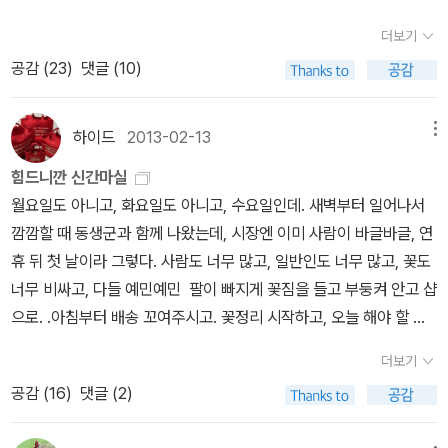
채택된 작품들이다. 특정 시대나 특정 화풍을 선호하는 독자들이라
ermeer)와 앵그르(Ingres)의 극사실적 묘사에 의문을 제기했다. 어
면, '내 맘에 들지도 않는 그림이 너무 많이 실려있는 화집'처럼 느껴
더보기
떻게 해서 ‘사진과 같은 그림’이 나올 수 있는 것일까. 호크니는 화가
질 수도 있다. 개인적으로는 이 책을 구매한 걸 후회하지 않는다. 그리
공감 (
23
)
댓글 (10)
의 옛 거장들의 비법을 알아내려고 분석했다. 그 결과, 그는 광학 장치
고, 책을 읽은 후에 데이비드 호크니를 더욱 좋아하게 되었다. 하지만,
(거울, 렌즈, 카메라 옵스쿠라)에 능숙한 화가들은 사실적이며 섬세한
다른 독자들에게는 이 책을 서점에서 직접 보신후 구매를 판단하시길
묘사를 할 수 있었다고 말한다. 카메라 옵스쿠라는 라틴어로 ‘어두운
하이드
2013-02-13
메뉴
권한다. 그런 다음에 인터넷에서 구매해도 늦지는 않을 것이다.
방’을 의미한다. 화가는 빛이 차단된 어두컴컴한 방 안에 들어가 눈으
힘드니깐 신간마실
로 보기 힘든 내밀한 세상을 바라봤다. 빛이 차단된 커다란 상자에 작
월요일도 아니고, 화요일도 아니고, 수요일인데. 새벽부터 일어나서
은 구멍을 뚫으면 바깥의 상이 상자 반대편 벽면에 거꾸로 맺혀진다.
깜깜할 때 동생군과 함께 나왔는데, 시장엔 이미 사람이 바글바글, 연
화가는 구멍 안으로 들어온 빛이 만든 형상을 베껴 그림을 그리기 시
휴 뒤 첫 날이라 그렇다. 사람도 너무 많고, 일반인도 너무 많고, 꽃도
작했다. 화가들은 이곳저것 떠돌아다니면서 그리고 싶은 대상 또는
너무 비싸고, 다들 예민예민 팔이 빠지게 꽃짐을 들고 부둥켜 안고 샵
장소를 물색한다. 그런데 거대한 카메라 옵스쿠라를 이리저리 옮길
으로. .아침부터 배송 꼬여주시고. 꽃정리 시작하고, 오늘 해야 할 일
수 없다. 화가의 고민을 해결해준 것이 바로 카메라 루시다(Camera
을 하나씩, 하나씩. 점심 때 시장 한 번 더 갔을 때는 이미 새벽시장에
Lucida)이다. 거울과 프리즘을 이용해 물체의 상을 화면에 비추게 하
더보기
서 봤던 꽃들이 다 빠져 있다. 또 팔이 빠져라 꽃집과 부자재 부둥켜
는 장치이다. 화가는 렌즈에 보이는 형상을 종이 위에 그릴 수 있었다.
공감 (
16
)
댓글 (2)
안고 샵으로.. 강기사는 나랑 솔이 집에서 왕만두 전자렌지에 댑혀 먹
* 장 뤽 다발 《사진예술의 역사》 (미진사, 1991)* 윌리
으며 구정을 나고 있을 때, 뭘 혼자 맛있는 걸 많이 먹고 독하게 체해
엄 A. 유잉 《몸》 (까치, 1996) 프랑스의 시인 보들레르(Baudelair