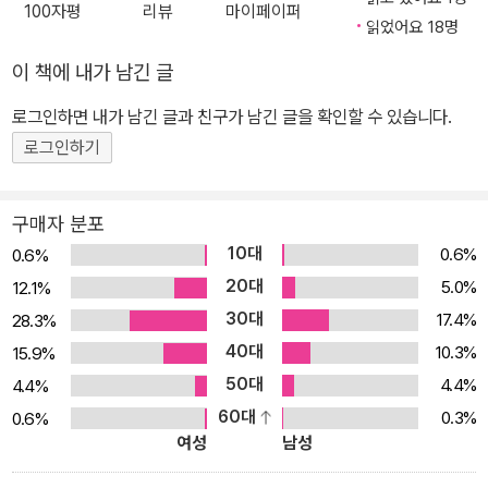
100자평
리뷰
마이페이퍼
학이라는 숲을 볼 수 있도록 돕는다. 평생 읽고 쓰는 삶을 살며 혼자
읽었어요 18명
공부하는 것의 즐거움과 자유로움을 누려온 그이기에, 지금 ‘혼자 공
이 책에 내가 남긴 글
부’하려는 이들에게 그의 책은 든든한 안내자가 되어줄 것이다. 지은
책으로 《개념어 사전》, 《혼자 공부하는 이들을 위한 최소한의 지식:
로그인하면 내가 남긴 글과 친구가 남긴 글을 확인할 수 있습니다.
철학》, 《혼자 공부하는 이들을 위한 최소한의 지식: 역사》, 《한눈에
로그인하기
읽는 현대 철학》, 《철학 입문 18》, 《종횡무진 한국사 1, 2》, 《종횡무
진 서양사 1, 2》, 《종횡무진 동양사》 등이 있고, 옮긴 책으로는 《30년
구매자 분포
전쟁》, 《페다고지》, 《비잔티움 연대기 1~6》 등이 있다.
10대
0.6%
0.6%
20대
5.0%
12.1%
30대
17.4%
28.3%
40대
10.3%
15.9%
50대
4.4%
4.4%
60대
0.3%
0.6%
여성
남성