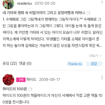
서 (고등어 회 등등등을 드셨다고) 아침 비행기 못타고, 오늘 저녁에
readersu
2010-05-20
메뉴
e)는 1859년에 발표한 평론 글에 사진에 대해 불쾌한 반응을 드러냈
온단다. 가뜩이나 몸도 아픈데, 일도 많고, 오늘은 바빴음 했는데, 그
다. 이 글의 요지는 이렇다. ‘사진을 예술의 한 분야로 절대로 인정할
내 기타와 명화 속 비밀이야기 그리고 공정여행과 어머니
래도 이 정도면 안 바쁘고, 내일은 많이 많이 바쁠 것 같아 걱정. 안 바
수 없다.’ 보들레르는 회화란 자연을 완벽히 복사할 수 있는 창조적인
1. 수채화로 그린 그림책내가 편애하는 그림작가이다.^^ 수채화로 그
쁘면 어쩌나 걱정. 다가오는 주말 부산에 친구 결혼식에 다녀와야 하
능력이지만, 사진이 자연을 복사하는 것은 창조적이지 못하다고 주장
린 그림을 좋아하는데 이 그림책이 그렇다. 아이들 눈에 쏙 들게 밝은
고 (= 부케와 코사지), 머리가 복잡복잡 걱정걱정 그러니깐, 이 시점
한다. 엥? 그림은 자연 모방이 되고, 사진은 안 된다? 보들레르의 내
색이다. 제 키만한 기타와 서 있는 아이의 모습이 너무 귀엽다. 알라딘
에서 집 나온지 열두시간만에 머리 식히며 신간마실. 에드 맥베인 <
로남불(내가 하면 로맨스, 남이 하면 불륜)식 논리이다. 보들레르는
의책소개에 이렇게 적혀있다. '무생물인 기타를 소재로 아이들이 흔
아이스> <살의의 쐐기>가 너무 재미있어서, 그 다음에 읽는 에드 맥
사진을 ‘예술의 한 분야’가 아닌 ‘공업의 한 분야’라고 봤다. 사진의 등
히 하는 놀이에 실제로는 가능하지 않은 상상을 자연스럽게 엮은 독
베인은 재미가 덜할 수 밖에 없을 것 같지만, 짜피, 에드 맥베인이면
장으로 예술이 파멸될 수 있다는 비관적인 전망까지 한다. 장 뤽 다발
특한 판타지 작품이다. 아이한테는 아직 너무 크고 소리도 잘 내기 힘
샀을 거다. 흥행에 대성공한 뮤지컬 [팻백]에 출연 중인 무용수 한 명
더보기
은 보들레르의 글을 인용하면서 그를 ‘방향 감각을 상실’했다고 꼬집
든 커다란 기타지만 아이의 마음속에서는 친구처럼 살아 움직인다.
이 총을 맞고 얼어붙은 길 위에 쓰러진다. 범인은 잔인하게도 가슴에
공감 (
22
)
댓글 (0)
어 말한다. (《사진예술의 역사》 104쪽) 보들레르의 전망은 틀렸
처음 기타를 갖게 된 아이의 마음이 빚어낸 일상의 판타지가 친근하
한 방 그리고 얼굴에 두 방을 발사했다. 그녀를 죽음으로 몰고 간 그
다. 사진의 등장으로 인상주의 미술이 태동할 수 있었기 때문이다. 화
게 마음에 와 닿는다.'밝고 맑은 수채화로 그린 그림은 언제나 봐도 상
총은 불과 며칠 전 삼류 마약 판매상을 죽인 총이었고, 며칠 후 조끼
가들은 자연을 완벽히 모방하는 사진술에 경악을 금치 못했다. 사진
큼하고 예뿌다. 아이들 그림은 보는 것만으로 미소가 지어져야 한다
하이드
2008-08-17
메뉴
주머니마다 보석을 가득 채운 보석상의 생명마저 앗아간다. 세 건의
을 자신의 경쟁자로 생각했고, 밥벌이를 걱정해야 하는 지경에 이르
고 생각한다.한데, 기타를 친구처럼 생각하며 가지고 노는 아이의 마
살인 사건과 한 자루의 38구경 권총. 아무 연관도 없는 이 사건들은
하이드의 100권
렀다. 그렇지만 인상주의 화가들은 변화의 흐름을 예술의 위기가 아
음. 그런 마음이 우린 언제부터 없어졌을까?-.- 미리보기로 나온 그
미치광이의 짓일까? 그녀가 손을 댔다는 '아이스'는 과연 무엇인가?
하이드의 100권의 책들하이드가 자신의 서재에서 직접 고른 책들 10
닌 새로운 예술로 지향할 수 있는 돌파구로 받아들였다. 그들은 자연
림을 보니 괜히 웃음이 난다. 기타를 치는 심오한(!) 표정의 아이 모습
가상의 도시 아이솔라. 그중 가장 거친 구역을 담당하는 87분서 형사
0권을 전시합니다.
의 모방이 아닌 조형적 입장에서 형태나 색채의 자유로움을 구현하였
과 저 강쥐의 모습을 보라! '소리가 무서운거지, 너?'2. 명화의 비밀이