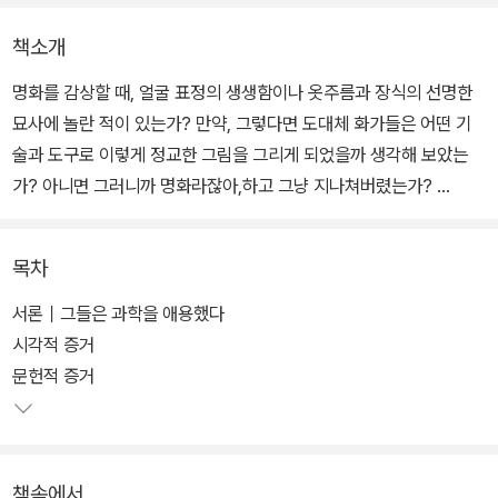
책소개
명화를 감상할 때, 얼굴 표정의 생생함이나 옷주름과 장식의 선명한
묘사에 놀란 적이 있는가? 만약, 그렇다면 도대체 화가들은 어떤 기
술과 도구로 이렇게 정교한 그림을 그리게 되었을까 생각해 보았는
가? 아니면 그러니까 명화라잖아,하고 그냥 지나쳐버렸는가?
이 책은 명화의 비밀에 사로잡힌 영국의 팝아티스트 호크니의 역작이
목차
다. 그는 앵그르 전시회에서 자신감 있는 드로잉을 접하고, 앵그르의
그림 기술을 연구하기 시작했다. 그냥 손으로 그려서는 그처럼 정교
서론｜그들은 과학을 애용했다
하고 깔끔한 선이 나올 수 없다고 생각하던 차에 앤디 워홀의 한 그림
시각적 증거
과 일치되는 점을 발견한다.
문헌적 증거
워홀이 슬라이드 프로젝터로 이미지를 베끼는 기법을 사용했다는 점
에 착안하여 앵그르 때부터 거울이나 렌즈(광학)를 이용한 그리기 기
책속에서
법이 발달했다고 가정한다. 그리고 카바라지오, 베르메르, 할스, 벨라