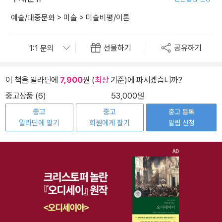
예술/대중문화
>
미술
>
미술비평/이론
선물하기
공유하기
이 책을 알라딘에
7,900
원 (
최상
기준)에 파시겠습니까?
중고상품 (6)
53,000원
중고
중고
중고 등록
알라딘에 팔기
회원에게 팔기
알림 신청