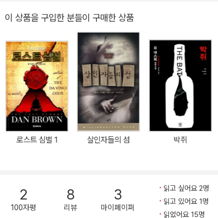
어 우먼들의 이야기 현재 미국에서 가장 많은 베스트셀러 기록을 보
이 상품을 구입한 분들이 구매한 상품
유하고 있는 명실 공한 최고의 인기 작가 제임스 패터슨. 크라임 스릴
러부터 판타지, 로맨스, 역사, 아동물까지 다양한 분야의 픽션과 논픽
션을 써내며 뉴욕 타임스 베스트셀러 리스트에 총 39편을, 1위에 무
려 19편의 작품을 올렸던 패터슨은 연간 5천만 불 이상의 수입을 올
리는 초유의 베스트셀러 작가다. 해마다 미국에서만 1천만 부 이상이
판매되는 패터슨의 작품 중 가장 큰 인기를 누리고 있는 것이 바로 범
죄심리학자 '알렉스 크로스 시리즈'와 '우먼스 머더 클럽 시리즈'이다.
최근 미국의 한 조사에 따르면 이 두 시리즈는 지난 10년간 미국에서
발표된 형사물 시리즈 중 각각 최다 판매 1위와 2위를 기록하며 그 인
로스트 심벌 1
살인자들의 섬
박쥐
기를 검증받기도 했다. 이러한 패터슨의 '우먼스 머더 클럽'은 2001
년 미국에서 첫 발표된 후 현재까지 해마다 한 편씩 발표되어 출간될
때마다 각종 베스트셀러 리스트의 1위를 차지하는 최고의 히트 시리
즈. 미국 ABC-TV에서 드라마로 제작되기도 한 이 작품은 샌프란시
읽고 싶어요 2명
2
8
3
스코 경찰국 최초의 여성 최연소 부서장인 린지, 부드러운 카리스마
읽고 있어요 1명
100자평
리뷰
마이페이퍼
의 검시관 클레어, 사건이 있는 곳마다 나타나는 특종기자 신디, 열성
읽었어요 15명