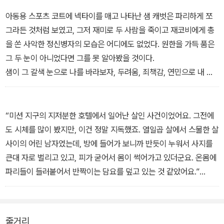
쌍씩 살해되면서 린지의 휴가는 서서히 위협을 받는데…
아동용 스포츠 코트에 넥타이를 매고 나타난 샘 캐벗은 파리하게 쪼
그라든 것처럼 보였고, 그저 재미로 두 사람을 죽이고 재코비에게 총
을 쏜 사악한 정신병자의 모습은 어디에도 없었다. 원한을 가득 품은
그 두 눈이 아니었다면 그를 못 알아봤을 것이다.
샘이 그 갈색 눈으로 나를 바라보자, 두려움, 죄책감, 연민으로 내 심
장 박동이 빨라졌다. - 본문 중에서
“미션 지구의 지저분한 호텔에서 일어난 살인 사건이었어요. 그전에
도 시체를 많이 봤지만, 이건 정말 지독했죠. 열일곱 살에서 스물한 살
사이의 어린 남자였는데, 방에 들어가 보니까 반듯이 누워서 사지를
큰대 자로 벌리고 있고, 피가 굳어서 몸이 썩어가고 있더군요. 온몸에
파리들이 들러붙어서 반짝이는 담요를 덮고 있는 것 같았어요.”
그 이미지가 물밀듯이 밀려오자 나는 목이 꽉 막혔다. 바로 지금 그 호
텔 방에 서서 ‘오, 맙소사, 말이 안 돼.’ 하고 느끼고 있는 것처럼 생생
했다. - 본문 중에서
줄거리