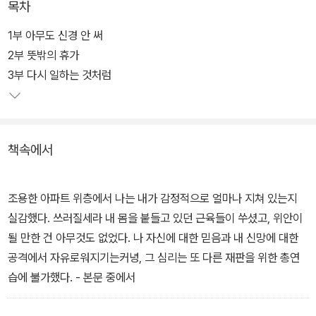
목차
샌프란시스코 경찰국 최연소 부서장 린지, 부드러운 카리스마의 검시
관 클레어, 사건이 있는 곳마다 나타나는 특종기자 신디, 열성적이고
1부 아무도 신경 안 써
정의로운 변호사 유키가 주인공이다. '강력 범죄 해결'이라는 강력한
2부 뜻밖의 휴가
카테고리로 묶인 네 명의 커리어 우먼들이 펼치는 활약상과 끈끈한
3부 다시 일하는 것처럼
우정, 전문직 여성으로서 겪는 애환을 그린다.
시내의 한 허름한 호텔에서 감전사한 10대 소년이 발견된다. 시체 곁
책속에서
에 아무렇게나 씌어진 메시지는 '아무도 신경 안 써'. 린지는 10년 전
맡았다가 미해결 사건이 되어버리고만 자신의 첫 사건을 떠올린다.
얼마 지나지 않아 사건 현장에 나타난 용의자를 쫓다가 불가피한 총
조용한 아파트 위층에서 나는 내가 감정적으로 얼마나 지쳐 있는지
격전으로 용의자 중 한 명인 여자아이를 사살하고 만단.
실감했다. 쓰러질세라 내 몸을 붙들고 있던 근육들이 쑤셨고, 위안이
될 만한 건 아무것도 없었다. 나 자신에 대한 믿음과 내 신망에 대한
이 사고로 병원 신세뿐 아니라 피해자 부모들이 건 소송에까지 휘말
공격에서 자유로워지기는커녕, 그 심리는 또 다른 재판을 위한 총연
리게 된 린지는 동생의 권유로 샌프란시스코의 남부 휴양지 해프문
습에 불가했다. - 본문 중에서
베이로 떠나기로 결심하고 그곳에서 몸과 마음을 추스르고자 한다.
그러나 아무 연관도 없어 보리는 해프문 베이의 평범한 부부들이 한