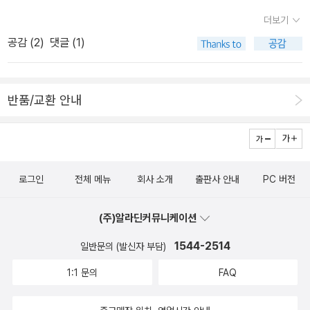
aetro)7. 7th Heaven (2008) (with Maxine Paetro)8. 8th C
더보기
onfession (2009) (with Maxine Paetro)9. 9th Victim (201
공감 (
2
)
댓글 (1)
0)
반품/교환 안내
로그인
전체 메뉴
회사 소개
출판사 안내
PC 버전
(주)알라딘커뮤니케이션
1544-2514
일반문의 (발신자 부담)
1:1 문의
FAQ