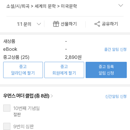
소설/시/희곡
>
세계의 문학
>
미국문학
선물하기
공유하기
새상품
-
eBook
-
출간 알림 신청
중고상품 (25)
2,890원
중고
중고
중고 등록
알라딘에 팔기
회원에게 팔기
알림 신청
우먼스 머더 클럽 (총 8권)
신간알림 신청
10번째 기념일
절판
9번의 심판