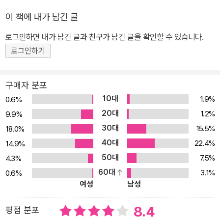
적이고 정의로운 변호사 유키를 주인공으로 한 수사물로, ‘강력 범죄
이 책에 내가 남긴 글
해결’이라는 강력한 카테고리로 묶인 샌프란시스코의 네 명의 커리어
로그인하면 내가 남긴 글과 친구가 남긴 글을 확인할 수 있습니다.
우먼들이 펼치는 역동적이고 현장감 넘치는 활약상, 그리고 끈끈한
우정과 전문직 여성으로서 겪는 애환을 그린다. 여성의 감수성과 트
로그인하기
렌드를 적극 반영한 이 시리즈는 기존 미스터리/스릴러 독자들뿐 아
니라 이 장르를 덜 접해본 여성 독자층까지 크게 아우르는 결과를 낳
구매자 분포
았다. 또한 최장 5페이지를 넘지 않는 빠른 템포의 짤막짤막한 챕터
10대
1.9%
0.6%
구성은 마치 영화나 드라마의 장면 전환을 연상시켜 재미와 속독성을
20대
1.2%
9.9%
배가시키고 있다. '우먼스 머더 클럽' 시리즈는 랜덤하우스에서 계속
30대
15.5%
18.0%
출간될 예정이며, 후속작 ≪The 5th Horseman≫은 2009년 겨울
40대
22.4%
14.9%
시즌에 출간된다. 우먼스 머더 클럽 멤버 소개 -린지 박서 샌프란시스
50대
7.5%
4.3%
코 경찰국 강력반 부서장 샌프란시스코 주립대학에서 사회학을 전공
60대
3.1%
0.6%
한 그녀는 178센티미터의 훤칠한 키에 맥주와 버터스카치, 그리고
여성
남성
프랄린 아이스크림을 좋아하는 시원스러운 여성이다. 마서라는 이름
의 보더콜리와 함께 조깅하는 것을 즐기며, 여성 서적과 미스터리 소
8.4
평점 분포
설을 읽는 것을 즐긴다. 지능적인 수사뿐만 아니라 육탄전에도 능한