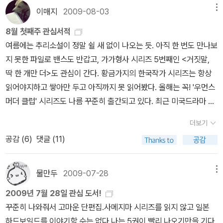
는데 그 수법은 린지가 10년 전 해결하지 못한 미제 사건과 똑같은 수
이매지
2009-08-03
메뉴
은 그냥 잠시 나오는 정도.이 책의 다음 편이 또 나왔다. 빨리 사서 읽
법이었다. 우먼스 머더 클럽 시리즈로 샌프란시스코 경찰서 강력
고 싶어진다
8월 첫째주 관심서적
부 부서장 린지, 샌프란시스코 크로니클지 기자인 신디, 샌프란시스
여름에는 추리소설이 정말 쉴 새 없이 나오는 듯. 아직 한 번도 만나보
코 경찰국 검시관 클레어, 그리고 이번 소설에서 새로 등장한 변호사
지 못한 파일로 밴스도 반갑고, 가가형사 시리즈 5번째인 <거짓말,
유키가 클럽의 일원이다. 소설은 소송과 연쇄 살인이라는 두 축을 중
딱 한 개만 더>도 관심이 간다. 황금가지의 한국작가 시리즈는 항상
심으로 전개되는데 소송이 어떻게 진행되고 결말 지어질지가 연쇄살
읽어야지하고 쌓아만 두고 아직까지 못 읽어봤다. 올해는 꼭! '우먼스
인 해결 과정보다도 흥미진진하다. 연쇄 살인범의 동기는 아동 학대
머더 클럽' 시리즈도 나름 꾸준히 출간되고 있다. 최근 미국드라마 <
범들에 대한 응징인데 해결 과정이 좀 밋밋한 편이다. http://blog.n
캐슬>에서 주인공의 동료 작가로 패터슨이 언급되던데 그가 아마 이
aver.com/rainsky94/220196739573
더보기
책의 저자인 제임스 패터슨이 아닐까라는 생각도. 오츠이치는 아직 <
공감 (
6
)
댓글 (11)
ZOO>만 읽어봤는데 그 때의 찝찝함이 남아 선뜻 손은 가지 않지만
관심은 간다. <해변의 카프카> 이후 하루키의 5년만의 작품 <1Q84
>가 출간됐다. 일본에서 200만부가 넘게 팔렸는데 과연 우리나라에
물만두
2009-07-28
메뉴
서는 어느 정도 선전을 할 지 궁금. 기존에 <해변의 카프카>의 경우
2009년 7월 28일 관심 도서!
에는 번역 때문에도 참 말이 많았는데(-_-) 이번에 번역하는 양윤옥
꾸준히 나와줘서 고마운 단편집.사메지마 시리즈를 읽지 않고 일본
같은 경우에는 믿음이 가는 번역가라 기대가 된다. 이 외에도 관심가
하드보일드를 이야기할 수는 없다.나는 5권이 빨리 나오기만을 기다