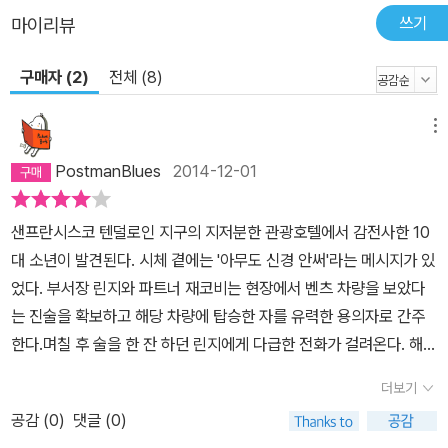
쓰기
마이리뷰
구매자 (2)
전체 (8)
메뉴
PostmanBlues
2014-12-01
샌프란시스코 텐덜로인 지구의 지저분한 관광호텔에서 감전사한 10
대 소년이 발견된다. 시체 곁에는 '아무도 신경 안써'라는 메시지가 있
었다. 부서장 린지와 파트너 재코비는 현장에서 벤츠 차량을 보았다
는 진술을 확보하고 해당 차량에 탑승한 자를 유력한 용의자로 간주
한다.며칠 후 술을 한 잔 하던 린지에게 다급한 전화가 걸려온다. 해당
차량이 모습을 드러냈다는 것이었다.린지와 재코비의 경고에도 불구
더보기
하고 용의차량은 도주하다가 충돌 사고를 일으킨다. 린지는 용의자를
공감 (
0
)
댓글 (0)
제압하기 위해 차량으로 다가갔는데 뜻밖에도 어린 여자아이와 사내