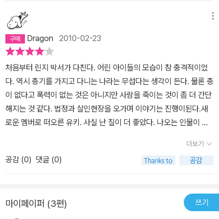
아이가 타고 있었다. 그들은 훌쩍이며 부모 차량을 몰래 타고 나왔을
뿐이라며 겁에 질려 있었다. 린지는 총을 집어 넣고 그들을 차량 밖으
메뉴
로 끌어냈고, 그 때 여자아이와 남자아이가 총을 꺼내 재코비와 린지
Dragon
2010-02-23
에게 발사한다. 쓰러진 상태에서 린지가 응사했고 여자아이는 현장에
서 즉사하고 남자아이는 평생 휠체어를 타야하는 불구가 된다. 정당
처음부터 린지 박서가 다친다. 어린 아이들의 모습이 참 충격적이었
방위가 분명했지만 린지는 아이들의 부모로부터 소송을 당한다. 추격
다. 역시 총기를 가지고 다니는 나라는 무섭다는 생각이 든다. 물론 총
직전에 마신 알콜과 직무집행 절차를 어겼다는 것이다. 그들의 주장
이 없다고 폭력이 없는 것은 아니지만 사람을 죽이는 것이 좀 더 간단
에 따르면 린지는 아이들이라고 방심해선 안되었고, 즉시 수갑을 채
해지는 것 같다. 법정과 살인현장을 오가며 이야기는 진행이된다.새
웠어야 했다. 그랬다면 아이들이 총을 발사하지도, 그들이 사망하거
로운 멤버로 떠오른 유키. 사실 난 질이 더 좋았다. 나오는 인물이 바
나 불구가 되지도 않았을 것이라는 해괴한 논리였지만 린지는 극도의
뀌는 것은 싫다.쓰리데이즈를 다 읽고, 이 책도 바로 다 읽어버렸다.
압박을 느낀다. 패소하면 막대한 배상금을 물어야 했고, 경찰도 그만
더보기
쓰리데이즈보다 더 흥미있고 재미있었다.책을 잡고 놓기가 쉽지않아
두어야 했다.그런 린지에게 동생은 샌프란시스코 남부의 휴양지 해프
공감 (
0
)
댓글 (0)
그냥 다 읽은 책이기도하다. 진행속도가 빠르기에 읽는데 지치지도
문 베이에 있는 자신의 집으로 휴가를 오라고 권하고 린지는 지친 몸
않고 뒤의 이야기가 궁금해서 계속 읽을 수 밖에 없었다. 린지 박서를
과 마음을 추스르기 위해 그곳으로 떠난다. 그런데 그곳에서는 또 다
보면 스카페타가 생각난다. 위험함에도 끝까지 풀어가는 고집과 끈
른 연쇄살인이 기다리고 있었다. 평범한 부부들이 한 쌍씩 살해되고
쓰기
마이페이퍼 (3편)
기. 여성이라는 것도 공통점이다. 여성살인클럽이라는 이름과는 다르
있었던 것이다. 그들은 죽기 전에 허리띠로 채찍질 당한 흔적이 있었
게 쓰리데이즈부터는 린지 혼자 모든 사건을 해결한다. 다른 인물들