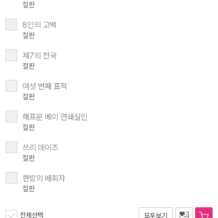
절판
8인의 고백
절판
제7의 천국
절판
여섯 번째 표적
절판
해프문 베이 연쇄살인
절판
쓰리 데이즈
절판
한밤의 배회자
절판
전체선택
모두보기