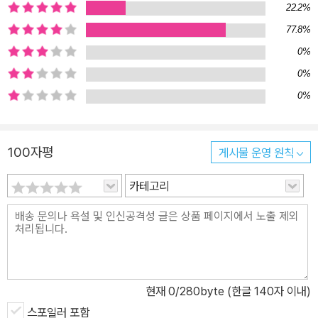
22.2%
최고의 경찰. -신디 토머스 '샌프란시스코 크로니클' 기자 사랑스럽고
77.8%
명랑한 금발의 커리어 우먼. 미시간 대학에서 사회학을 전공했다. 그
0%
녀가 사랑하는 건 요가와 재즈 음악이며 린지와 마찬가지로 여행 서
적과 미스터리 소설을 매우 좋아하는데 심지어는 독서 클럽의 회원이
0%
기까지 하다. 특종감이 있는 곳이면 어떠한 수를 써서라도 나타나는
0%
발군의 살력을 가지고 있다. -클레어 워시번 샌프란시스코 경찰국 검
시관 우먼스 머더 클럽의 유일한 흑인이며 가장 사려 깊고 따뜻한 성
100자평
게시물 운영 원칙
격을 지녔다. 샌프란시스코 심포니 오케스트라의 연주자인 에드먼드
와 결혼하여 세 자녀를 두면서 친구들 중 가장 안정적이로 행복한 가
카테고리
정을 꾸리고 있다. 상황을 분석하고 새로운 결론을 내리는 데 능한 총
명한 두뇌와 지혜를 지니고 있다. -유키 카스텔라노 샌프란시스코 시
소속 변호사 검사 질 대신 우먼스 머더 클럽의 새로운 멤버가 된 일본
계 미국인. 멤버들 중 가장 젊은 나이에 열정적이고 똑똑하며, 시속 1
00킬로미터의 속도감이 느껴질 정도로 말이 빠르다. 일본인 어머니
현재
0
/280byte (한글 140자 이내)
와 이탈리아계 미국인인 아버지 사이에서 태어나 어릴 적 인종차별을
당한 경험이 있다. 가장 좋아하는 칵테일은 제르맹-로뱅 사이트 카.
스포일러 포함