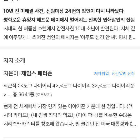
10년 전 미해결 사건, 신원미상 24번의 범인이 다시 나타났다
평화로운 휴양지 해프문 베이에서 벌어지는 잔혹한 연쇄살인의 진실
시내의 한 허름한 호텔에서 감전사한 10대 소년이 발견된다. 시체 곁
에 아무렇게나 씌어진 범인의 메시지는 ‘아무도 신경 안 써’. 형사 린
지는 10년 전 맡았다가 미해결 사건이 되어버리고 만 자신의 첫 사건
을 떠올린다. 얼마 지나지 않아 린지는 바로 이 살인 사건 현장에 나타
저자 소개
난 용의자들을 쫓다가 불가피한 총격전으로 용의자 중의 한 명인 여
자 아이를 사살하고 만다. 이 사고로 병원 신세뿐 아니라 피해자 부모
지은이:
제임스 패터슨
저자파일
신간알림 신청
들이 건 소송에까지 휘말리게 된 린지는 동생의 권유로 샌프란시스코
최근작 :
<도그 다이어리 4>
,
<도그 다이어리 3>
,
<도그 다이어리 2
의 남부 휴양지 해프문 베이로 떠나기로 결심하고 그곳에서 몸과 마
>
… 총 3641종
(모두보기)
음을 추스르고자 한다. 그러나 아무 연관도 없어 보이는 해프문 베이
현재 전 세계에서 가장 인기 있는 이야기꾼 가운데 한 명입니다. 〈맥
의 평범한 부부들이 한 쌍씩 살해되면서 린지의 휴가는 서서히 위협
시멈 라이드〉, 〈내 인생 최악의 학교〉, 〈아이 퍼니〉를 비롯한 수많은
을 받고, 타고난 경찰인 그녀의 수사 본능은 다시 발동하기 시작한다.
시리즈와 캐릭터를 창조해 왔습니다. 빌 클린턴 전 미국 대통령과 《대
통령이 사라졌다》를 썼고, 알베르트 아인슈타인 재단과 〈맥스 아인슈