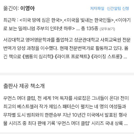
타인〉 시리즈를 집필했습니다. 〈뉴욕 타임스〉 베스트셀러 1위를 가장
옮긴이:
이영아
저자파일
신간알림 신청
많이 한 작가로 기네스북에 올라 있으며, 전 세계에서 4억 부 이상 책
이 팔렸습니다. 영미권 최고의 추리 문학상인 에드거상, 미국 방송계
최근작 :
<미국 땅에 심은 한국>
,
<미국을 빛내는 한국인들>
,
<이야기
의 아카데미상으로 불리는 에미상, 전미 도서 재단이 수여하는 리터
로 보는 밀레니엄 주부의 인터넷 하루>
… 총 135종
(모두보기)
러리안상을 받았습니다. 〈도그 다이어리〉 시리즈는 미국에서만 75만
서강대학교 영어영문학과를 졸업하고 성균관대학교 사회교육원 전문
부 이상 판매되었고 이탈리아와 스페인, 러시아 등 7개국에 판권이
번역가 양성 과정을 이수했다. 현재 전문번역가로 활동하고 있다. 옮
수출되었습니다. 책에 대한 지칠 줄 모르는 열정으로 ‘지미 패터슨’이
긴 책으로 《쌤통의 심리학》 《라이프 프로젝트》 《라이징 스트롱》 등
라는 어린이책 출판사를 열었습니다. 어린이들이 계속 더 읽고 싶어
이 있다.
할 만한 책 만드는 것을 목표로, 열심히 책을 쓰고 만들고 있습니다.
인세와 수익금으로 학생들과 군인들에게 300만 권 이상의 책을 기부
했고, 21개 대학의 400명이 넘는 교사와 작가에게 장학금을 주었습
출판사 제공 책소개
니다. 또한 4만 개의 학교 도서관을 지원하고, 독립 서점에 수백만 달
우먼스 머더 클럽, 전 세계 1억 독자를 사로잡은 그녀들이 온다! 전미
러를 기부했습니다.
최고의 베스트셀러 작가 제임스 패터슨이 펼치는 네 명의 여성들과
무차별 도시 범죄와의 한판승부 지난 10년간 미국에서 발표된 형사
물 시리즈 중 최다 판매 기록 '우먼스 머더 클럽' 시리즈 국내 상륙 연
쇄살인, 납치, 테러, 실종사건을 해결하는 샌프란시스코 최고의 커리