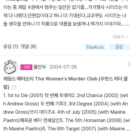
는 책들.
리는 중.제발 4권에서 멈추는 일만은 없기를...가가형사 시리즈는 이
제 다 나왔다.단편집이라고 하니 더 기대된다.교코쿠도 시리즈는 나
올 생각을 안하니 이 작품으로 여름을 보낼까나.백가지 이야기라... 너
무 간단하지는 않겠지.드디어 파일로 번스의 스카라베 살인 사건 / 겨
더보기
울 살인 사건이 나왔다.다 나온건가???암튼 뒤로 갈수록 내용은 별
공감 (
1
)
댓글 (8)
로라지만 봐야 아는 일이니 나와서 좋다.추리력 시험이라 싫지만 내
용은 재미있을 듯 하다.히가시노 게이고때문에 열 올랐으니 보면 좋
을 것 같다.한국형 공포소설이 많이 나오고 있다.좋은 작품 많이 만날
물만두
2004-07-28
메뉴
수 있기를 바란다.금기에의 도전이라고?귀신 불르긴가? 오츠이치의
제임스 패터슨의 The Women's Murder Club (우먼스 머더 클
베일이 더 궁금하다. 이 작가의 상상력의 한계가.우먼스 머더 클럽 3,
럽)
4편이다.이 작가의 작품은 늘 실제 사건을 바탕으로 쓰여지는 모양이
1. 1st to Die (2001) 첫 번째 희생자2. 2nd Chance (2002) (wit
다.전작이 좋았으니 기대해본다.
h Andrew Gross) 두 번째 기회3. 3rd Degree (2004) (with An
drew Gross)쓰리 데이즈4. 4th of July (2005) (with Maxine
Paetro)해프문 베이 연쇄살인5. The 5th Horseman (2006) (wi
th Maxine Paetro)6. The 6th Target (2007) (with Maxine P