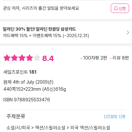
관심 저자, 시리즈의 출간 알림을 받아보세요
신청
알라딘 30% 할인! 알라딘 만권당 삼성카드
카드혜택 15% + 이벤트혜택 15% (~2025.12.31)
8.4
100자평 2편
리뷰 8편
세일즈포인트
181
원제 4th of July (2005년)
440쪽
152*223mm (A5신)
616g
ISBN 9788925533476
주제분류
신간알림 신청
소설/시/희곡
>
액션/스릴러소설
>
외국 액션/스릴러소설