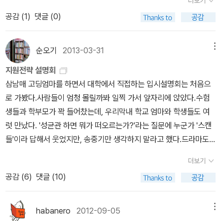
더보기
없네요, 그만큼 재밌다는 거죠, 게다가 역사적 배경을 바탕으로 그린
자꾸만 웅얼웅얼 들려 그 느낌을 100프로 살리지를 못했다. 역시 책
공감 (
1
)
댓글 (0)
소설이라 더 미스터리하고 흥미진진해요^^ [응답하라 1997 ] 그리
보다는 디테일이 떨어진다는 느낌을 받았다. 원작 소설이 더 좋다는
고 정말 재밌게 봤던 드라마, 드라마로 다시 보고 싶지만 책으로도 다
생각!2. 용의자 X의헌신 책을 읽어본 사람이라면 이 소설이 어떻게
시 읽고 싶은 드라마죠, 정은궐님 새책은 언제쯤 나오려나
순오기
2013-03-31
메뉴
영화로 만들어질 수 있을까 하는 기대감을 갖게 된다. 그런데 물론 그
요?
결말을 이미 알고 있어서 영화를 보며 느끼게 되는 반전이 반감된다
지원전략 설명회
는 사실은 어쩔 수 없는 노릇, 하지만 연기자들의 연기가 조금 더 원숙
삼남매 고딩엄마를 하면서 대학에서 직접하는 입시설명회는 처음으
했다면 하는 아쉬움이 컸던 영화다. 역시 원작 소설을 따라가기는 너
로 가봤다.사람들이 엄청 몰릴까봐 일찍 가서 앞자리에 앉았다.수험
무 버거웠던 영화다. 3. 위대한개츠비 위대한 개츠비를 소설로 읽을
생들과 학부모가 꽉 들어찼는데, 우리막내 학교 엄마와 학생들도 여
때 느꼈던 느낌들을 하나도 제대로 살리지 못한 영화, 너무 정신없었
럿 만났다. '성균관 하면 뭐가 떠오르는가?'라는 질문에 누군가 '스캔
다고 느껴지는 영화, 레오나르도 디카프리오가 좀 실망스러웠던영화
들'이라 답해서 웃었지만, 송중기만 생각하지 말라고 했다.드라마도
다.4. 기억전달자 모든것으로부터 심지어 과거로부터 기억이 차단되
안 보고 책도 안 읽어서 성균관 스캔들은 모르지만, 성균관 대학교는
더보기
어진 무감정과 무색의 도시, 그런 도시속에서도 그들의 고통과 슬픔
좀 알지.^^ 성균관대학교 입학처장은'전통, 삼성, 발전'을 키워드
공감 (
6
)
댓글 (10)
등 모든 감정과 총천연 칼라의 역사를 전달받아야하는 기억전달자의
로 입학 때보다 졸업할 때 더 만족도가 높은 학교라고 설명했다.특히
이야기는 소설을 읽을때는 정말 독특했다는 기억이난다. 그런데 글을
마지막 이카루스의 날개를 보여주며'밀랍을 녹이는 태양이 아니라 끝
읽으며 상상만하던 것들이 영상으로 만들어져 스크린으로 펼쳐지는
까지 날아오를 수 있는 기회를 주는 성균관'이라는 말이 인상적이었
habanero
2012-09-05
메뉴
순간 너무 착하게 만들어진 영화가 아닌가 하는 아쉬움이 들었다. 그