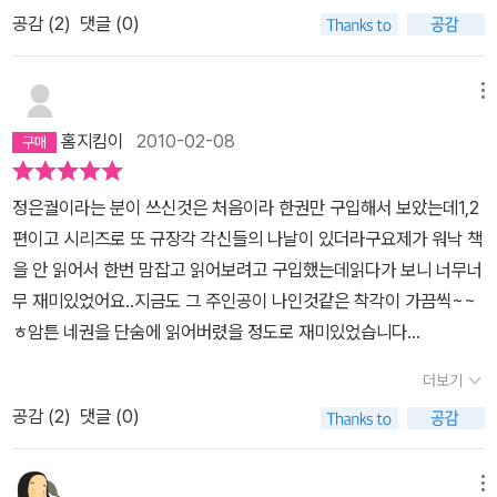
실이다. 그래서인지 자기계발서나 수필에 집중하게 되었던 것 같다.
서도 화려한 차림새로 등장을 하는데다가, 입만 떼면 음담패설이요,
있다...추신: 중학생이 읽어도 나쁘지 않아 보이긴하지만, 고등학생 이
해 보였다. 그건 순전히 정조 임금을 향한 나의 편애에 기인한 것이지
공감 (
2
)
댓글 (0)
결국 다시 시작한 소설. 3일에 2권을 모두 다 읽었다. 진료시간에도
걸오 문재신에 대해서는 우정 이상의 감정을 보이기도 하는 캐릭터인
상 관람가라고 해야 할 듯하다...그런데 많은 중학생들도 이미 이 책을
만 그렇기 때문에 감정이입이 더 좋다.아우 김윤식의 마음씀씀이도
환자가 없는 틈틈이, 집에서 아이들 재우고 새벽에 일어나서 보고. 이
지라 제일 눈에 띄는 캐릭터랄까. 하지만 겉모습이 그렇다고 해서 속
읽었나보다. 물론 고등학생들도....
잘 표현해 주었다. 누이가 성균관에 가 있는 동안 제가 여자 옷을 입고
렇게 공부했으면...잘금 4인방. 가랑 이선준, 대물 김윤식, 걸오 문재
까지 그런 타입은 아니다. 미소짓고 있지만 통찰력은 누구보다도 뛰
메뉴
누이 행세를 하겠다는 말이, 취할 수 있는 유일한 패였음에도 대견해
신, 여림 구용하.지금의 드라마 주인공들과 맞물려져서, 머릿속으로
어난 인물이랄까. 개인적으로 가장 마음에 드는 캐릭터는 역시 걸오
보였다. 때는 조선시대니까.초선의 캐릭터는 또 어떻던가. 아직 1권만
홈지킴이
2010-02-08
그리면서 보게되었다. 물론 책의 내용보다, 드라마의 내용이 더 파란
문재신이다. 말본새도 그렇고 차림새도 그렇고 거칠기 짝이 없지만
본 내가 드라마처럼 그녀가 숨겨진 살수일지는 알 수 없지만(현재까
만장하게 그려지고 있지만, 책 또한 지루하지 않게 이어나가고 있었
속마음은 누구보다 따스하달까. 특히 윤희의 초라한 유건을 보고 필
지의 분위기로 보아서는 그럴 것 같지 않다.) 허영끼 많고 욕심도 많
정은궐이라는 분이 쓰신것은 처음이라 한권만 구입해서 보았는데1,2
다. 간간히 나오는 고서의 내용. 지금을 살아가고 있는 나에게도 필요
요도 없는 갓을 사오면서 얻어 왔다고 하지를 않나, 윤희가 다른 유생
은 기녀임에도 나름의 품은 설움들과 진정성 느껴지는 연모의 감정이
편이고 시리즈로 또 규장각 각신들의 나날이 있더라구요제가 워낙 책
한 말이 아닐까 싶은 생각도 하게 된다.이렇게 원작을 보고나니, 드라
들과의 싸움에서 얻어 맞은 걸 보고 분노하지 않나... 이런 오빠가 있
잘 살아 있다. 이제껏 그녀를 칭찬하던 사내들이 늘 외모에 치중되어
을 안 읽어서 한번 맘잡고 읽어보려고 구입했는데읽다가 보니 너무너
마에서는 어떻게 이야기를 끌어갈지 궁금할 뿐이다.
었으면 남부러울 게 없겠다 싶은 생각도 들 만큼 멋진 캐릭터가 걸오
말한 것에 비해 윤희가 그녀의 그림 솜씨를 칭찬한 것이 기뻤던 것이
무 재미있었어요..지금도 그 주인공이 나인것같은 착각이 가끔씩~~
였다. 또한 그의 문장은 천하일품이니, 어찌 매력적이지 않으리오. 조
다. 양반들의 허세 쩌는 행동거지가 충분히 그려진다. 저보다 잘난 기
ㅎ암튼 네권을 단숨에 읽어버렸을 정도로 재미있었습니다...
금 걱정되는 게 있다면 스스로를 잘 돌보지 않는다 함이겠다. 이선준
생도 있을 수 있건만 어디 인정 한 번 해봤겠는가.드라마에서는 걸오
은 분명 매력있는 캐릭터인데도 불구하고 다른 둘에 비해 덜 매력적
더보기
가 한문으로 벽서를 썼는데 원작에서는 처음부터 언문으로 벽서를 썼
으로 느껴지는 건 역시 눈치가 없어서? 윤희 입장에서는 다행인지도
공감 (
2
)
댓글 (0)
다.'딴 나라 글자를 딴 나라 말처럼 엮은 시가 무슨 시겠냐? 시는 감정
모르겠다. 만약 눈치가 빨랐더라면 윤희가 남자가 아니란 건 진즉에
을 담는 그릇인데, 남의 글자로 무슨 감정을 얼마나 담는다고. 그건 우
눈치챘을지도 모르겠다. 똑똑하고 예의바르며 걸오의 시비에도 유들
리의 감정이 아니다.' -401쪽왜곡된 우리의 영어 교육과 우리 말, 우
메뉴