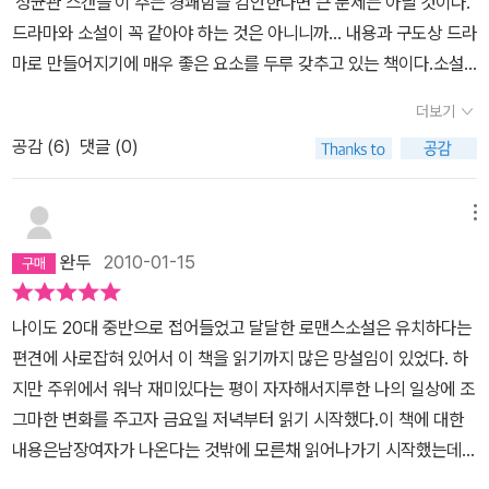
'성균관 스캔들'이 주는 경쾌함을 감안한다면 큰 문제는 아닐 것이다.
보는 재미가 컸다. 드라마에서 뭘 극대화시켰는지, 어떤 점을 강조했
드라마와 소설이 꼭 같아야 하는 것은 아니니까... 내용과 구도상 드라
는지 비교할 수 있고, 이 책에서는 어떤 점이 강점으로 드러나는지 찾
마로 만들어지기에 매우 좋은 요소를 두루 갖추고 있는 책이다.소설
아보느라 읽는 내내 미소가 떠나질 않았다.먼저 이선준. 박유천이 연
의 가장 중요한 덕목은 뭐니뭐니해도 독자를 끌어들이는 매력이라고
기한 드라마의 이선준은 워낙 법도를 중시하는지라 상당히 까칠했다.
더보기
생각한다. 다음을 계속 읽고 싶도록 만드는 흡인력... 이 소설은독자를
김윤식과도 투닥거리고 으르렁거리는 장면도 초반에 꽤 많았다. 게다
공감 (
6
)
댓글 (0)
무척 매료시키는 인력을 가지고 있다.탄력적인 스토리의 구성과 문체
가 외관에서 보다시피 꽃미남이긴 하지만 육체파는 아니었다. 그런데
가 독자를 사로잡고 있다. 금단의 에피소드가만드들어내는 모티브는
원작에서 묘사하는 이선준은 잘 생겼고 게다가 건장하기까지 하다.
조선이라는 독특한 시대적 상황이기에 가능한 소재라고 믿는다.시대
메뉴
그리고 무척이나 상냥한 사람이어서 처음 마주친 그 순간부터 이리
는 희빈 장씨의 아들인 경종이 의문의 죽음을 맞고,노론을 등에 업고
착한 사내가!라는 감탄사를 내놓게 했다.'모든 인간은 제가각 삶의 추
완두
2010-01-15
정권을 장악한영조가 사망한지, 약 5년이 흐른 시점이다. (요즘 한참
를 가슴에 달고 있습니다. 추의 무게도 사람마다 제각각이지요. 나이
인기리에 방송중인 동이는 영조의 어머니이다.) 영조는 1776년에 사
가 어리다 하여 나이가 많은 이들보다 반드시 가벼운 삶의 무게를 지
나이도 20대 중반으로 접어들었고 달달한 로맨스소설은 유치하다는
망했고 정조는 같은 해 즉위하였으므로소설이 말해주고 있는 추정 연
닌 것이 아니니, 눈물을 흘려선 안 된다는 법도 없습니다.' -71쪽소과
편견에 사로잡혀 있어서 이 책을 읽기까지 많은 망설임이 있었다. 하
도는1781년이고, 정조의 나이는 26세 일 것이다.(그런데 드라마의
초시에서 처음 만났는데 먼저 시권을 제출할 수 있었음에도 자신이
지만 주위에서 워낙 재미있다는 평이 자자해서지루한 나의 일상에 조
왕은 소설속의 왕보다나이가 훨씬 더 들었다^)젊은 왕 정조는 등극하
내버리면 늦게 쓰고 있던 윤식이 초조해할까봐 배려해 주는 모습을
그마한 변화를 주고자 금요일 저녁부터 읽기 시작했다.이 책에 대한
자마자 규장각을 설치한다.규장각은제학 2명, 직제학 2명, 직각 1명,
보였다. 더불어 자신의 그런 배려를 포장하지 않고 자신이라면 그럴
내용은남장여자가 나온다는 것밖에 모른채 읽어나가기 시작했는데
대교 1명, 검서관 4명 총 10명이 근무하는 곳이다. 즉, 대과를 우수한
것 같다고 말하는 겸손함까지. 기억나는 추억이 있다. 고등학교 때 나
초반부터 아주 푹 빠져버렸다.조선시대 금녀구역인 성균관을 배경으