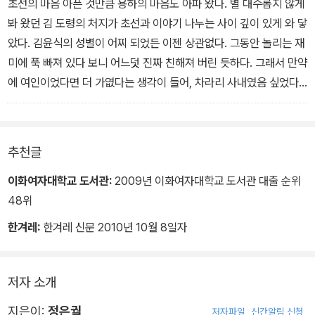
았다. 어쩌면 선준을 만나기 전이었다면 쉽게 내릴 수 있는 판단이었
초선의 마음 아픈 것만큼 용하의 마음도 아파 왔다. 별 대수롭지 않게
을지도 모른다. 하지만 이미 그를 만났고, 그렇기에 지금의 윤희는 외
봐 왔던 김 도령의 처지가 초선과 이야기 나누는 사이 깊이 있게 와 닿
가에 갈 수 없었다.
았다. 김윤식의 성별이 어찌 되었든 이젠 상관없다. 그동안 놀리는 재
'어머니, 죄송합니다. 윤식아, 미안해. 난 못 하겠어······.'-93-34쪽
미에 푹 빠져 있다 보니 어느덧 진짜 친해져 버린 듯하다. 그래서 만약
에 여인이었다면 더 가엾다는 생각이 들어, 차라리 사내였음 싶었다.
'우리 김 도령을 많이 좋아하지는 마라.'
'본디 마은의 주인은 자기 자신이 아니라 하였어요. 여림 나리의 마음
은 조절이 가능하온지요?'
추천글
용하는 껄껄 소리 내어 웃었다.
'나도 그것이 제일 어렵더라. 내 마은도 사랑해야 하는 여인은 그러질
이화여자대학교 도서관:
2009년 이화여자대학교 도서관 대출 순위
못하면서, 사랑하지 말아야 할 여인만을 담더라고. 꺼내어 던지고 또
48위
던져도 자꾸만 생겨나는 그 마은은 분명 나의 것이라 할 수 없지. 이제
한겨레:
한겨레 신문 2010년 10월 8일자
용건이 끝났으니 물러가도 좋다.'-333쪽
저자 소개
지은이:
정은궐
저자파일
신간알림 신청