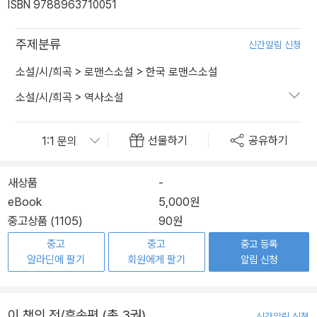
ISBN 9788963710051
주제분류
신간알림 신청
소설/시/희곡
>
로맨스소설
>
한국 로맨스소설
소설/시/희곡
>
역사소설
선물하기
공유하기
새상품
-
eBook
5,000원
중고상품 (1105)
90원
중고
중고
중고 등록
알라딘에 팔기
회원에게 팔기
알림 신청
이 책의 전/후속편 (총 3권)
신간알림 신청