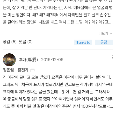
잘 기억이. 계급이 분명히 다른 두 여자가 뭔가 사람을 찾는 이야기였
들어 놓지 않는가. 지금의 신분 체계를 무너뜨린다고 하더라도 인간
는데, 잘 기억은 안 난다. 기억나는 건, 시작. 미용실에서 온 얼굴의 털
은 또다시 새로운 신분제도를 만들어 위와 아래를 둘걸세. 그것이 본
을 미는 장면이다. 왜? 왜? 왜?티비에서 다리털을 밀고 실크 손수건
능이야. 만약에 돈이 곧 신분이 되는 세상이 오면 어떨 것 같나? 난 그
을 떨어뜨리는 장면이 나왔을 때도 역시 그런 느낌. 왜? 왜? 왜?고등
것도 비참한 건 매한가지일 듯싶으이.' (구용하) -419쪽시대적 배경
학교 때 친구는 '있잖아, 나는 아깝다. 잘 먹고 잘 자서 이렇게 내 몸에
을 18세기 후반으로 잡은 것은 아주 현명해 보인다. 자본주의의 싹이
더보기
있는 것들인데 아깝잖아'라고 여자애치고는 잘 보이는 팔뚝 털을 조
트고 있고 신분제도가 흔들리고 있는 때, 개혁의 꿈을 안고 있는 군주
공감 (
5
)
댓글 (0)
금은 어루만지면서 말했었다. 그 친구가 그 말을 하면서 살에 대해서
가 화합정책을 쓰려고 애쓰고 있던 그 모든 조건들이 작품 속에서 하
도 비슷하게 말했다. 폭식이나 나쁜 습관이 아니라, 잘 먹고 잘 자고
고 싶은 말들을 맘껏 뱉을 수 있게 뒷받침해주고 있다. 이들의 이야기
잘 살고 있는 동안 내 몸을 받쳐주는 내 몸에 생겨난 나의 살들도 그렇
후애(厚愛)
2016-12-06
메뉴
2부에 해당하는 '규장각 각신들의 나날'에서는 좀 더 매섭고 구체적인
게 아깝다고. 그 진지한 표정을 기억하고 있어서, 얼굴털을 다리털을
정책 비판도 나올 수 있지 않을까? 그러면서도 로맨스는 빠뜨리지 않
정은궐 - 홍천기
싹 다 밀어버리는 여자들이 이상했다. 내 몸인걸, 나는 좋아한다구. 이
고.순식간에 읽었는데, 그래도 더 읽을 거리가 3권이나 남아 있어서
긴 예판이 끝나고 오늘 받았다.요즘은 예판이 너무 길어서 불만이다.
건 어쩌면 '신체발부 수지부모 불감훼상 효지시야'같지만 묘하게 다
흐뭇하다. 오랜만에 마음이 불편하지 않은 재미난 소설을 만났다. 덕
그래도 뭐...처음에 표지가 별로였지만 믿고보는 작가님이라서^^근데
른. 털을 미는 문화가 개화되기 전에 있었을까, 많은 불편부당하다고
분에 행복하다.
표지에 의미가 있다는 글을 봤는데... 읽어보면 알 거라는..그래서 더
분노하는 것들이 서구화와 근대화 가운데 우리에게 들어온 건 아닌가
욱 궁금해서 당장 읽기로 했다.^^아껴가면서 읽어야지 하면서도 아무
싶다. 서양여자들은 저렇게 털을 싹 다 밀어???이러면서 놀라면서
래도 푹 빠져 버릴 것 같은 예감!!예약주문하면서 100원차감으로 <
봤던 기억이. 2. 성균관 유생들의 나날 남장여자인 김윤희가 대물이
홍천기>마그넷도 건졌다.그리고 내가 갖고 있는 작가님 책들을 나란