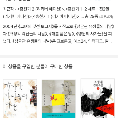
최근작 :
<홍천기 2 (리커버 에디션)>
,
<홍천기 1~2 세트 - 전2권
(리커버 에디션)>
,
<홍천기 1 (리커버 에디션)>
… 총 29종
(모두보기)
2004년 《그녀의 맞선 보고서》를 시작으로 《성균관 유생들의 나날》
과 《규장각 각신들의 나날》, 《해를 품은 달》, 《영원의 사자들》을 펴
냈다. 《성균관 유생들의 나날》은 교보문고, 예스24, 인터파크, 알라
딘 베스트셀러 종합 1위를 기록하며 독자들이 뽑은 가장 재미있는 소
설에 선정되기도 했다. 후속작으로 출간된 《규장각 각신들의 나날》
역시 발표와 동시에 베스트셀러 목록에 올랐으며, 현재까지도 꾸준히
이 상품을 구입한 분들이 구매한 상품
‘잘금 4인방’의 열풍을 이어 가고 있다. 《해를 품은 달》은 국내뿐만이
아니라 일본, 중국, 인도네시아, 대만 등 여러 나라에 번역 출판되어
범아시아적 인기를 구가하고 있다. 또한 드라마, 뮤지컬 등으로 재탄
생되기도 하며 다양한 장르로 영역을 확장한 소설이다. 《홍천기》는
조선 시대 화공 홍천기와 서운관 시일 하람의 애틋한 사랑과 유쾌한
일상을 동시에 그린 역사 로맨스소설로 SBS에서 드라마로 제작되었
다. 《영원의 사자들》은 웹툰 작가 나영원과 저승사자 갑1의 죽음을