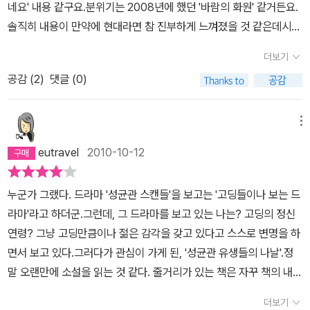
니 그저 마음만 아플 뿐이다. 그러나 이게 어떻게 된 일인지, 생원시에
력이기는 하지만가장 핵심적인덕목은그것이 아닐 것이다.글을 이끌
네요' 내용 같구요.분위기는 2008년에 했던 '바람의 화원' 같거든요.
천상 사랑에 빠진 처자.이 책이 로맨스 소설이니까 당연한 것일 수도
에 띄어 성균관에 입성하게 되고 이선준과 한방에 동거를 하게 되고..
합격한 것은 물론, 임금의 명으로 성균관에서 수학할 것을 명받는데...
어가는 힘이기는 하지만 핵심은 윤희와 선준, 재신과 용하의 대화속
솔직히 내용이 만약에 현대라면 참 진부하게 느껴졌을 것 같은데시대
있지만 그 미묘한 심리 묘사들과 상황 전개가 매끄럽고 자연스러워서
성균관에서 소론의 실세인 아버지를 둔 문재신과 탐미쾌락주의자 구
여자의 몸으로 남자들이 바글바글한 성균관에서 먹고 자고 공부를 해
에서 전해지는 그들의 생각이고 사회상이며 정치상이다.이 소설은 작
가 조선시대이고,,, 그것에 맞추어서 성균관에서의 에피소드라 그나
몰입감이 점점 커진다.드라마는 시각적인 요소를 위해 사실 고증에
용화와 함께 '잘금4인방'으로 불리우며여자인 신분을 들키지 않고 동
더보기
야하니 이거 참 낭패로다. 하지만 임금의 명을 거부할 수도 없는 노릇
가가 인물들을 통하여자신의 생각을 아주 잘 전달하고 있는 좋은 소
마 신선...^^내용 자체는 흥미진진하고 괜시리 가슴 설레이게 하고 그
있어서 많이 양보하거나 포기하고 넘어갈 때가 많아 보인다. 그런 면
생 윤식과 바꿔치기할 날만을 꼽으며 생활을 하게 된다.언제부터인가
이요, 울며 겨자 먹기로 성균관에 들어가니, 그나마 다행인 것은 이선
설이라고 생각한다.1권에서는 윤희가 어찌어지하다가는 과거에 합격
공감 (
2
)
댓글 (0)
래요...드라마가 어떻게 될지 기대가 되는 소설이네요...^^ 혼자 개인
에서 책은 훨씬 더 당당하고 자유롭다. 이를테면 식당에서 밥을 먹을
주로 읽게 되는 책의 장르가 추리나 역사 그리고 성장 소설에만 편중
준과 함께 있을 수 있다는 것이었다. 성균관에서 같은 방을 쓰게 된 건
하여 성균관에 들어가 선준을 사모하게되고 선준도 이 정체를 알 길
적으로 좋아하는 배우로상상하면서 읽으면 더 재미 있는 소설이에
때 밥상 없이 바닥에 전포 펼쳐 놓고 상을 대신하는 모습 등등 말이다.
되어 있던터라 오랜만에 접하게 된 달달한 연애소설한편이 무척 반가
미친 말(걸오)라는 이름을 가진 남자였고, 윤희가 여자일지도 모른다
이 없는 윤희에게 여성스러움을 느끼면서 미묘한 갈등이 고조된다.
요..^^
드라마에선 모두 독상을 받았는데 성균관에서 그 많은 학생들에게 상
메뉴
웠다.그냥 고리타분하다고만 생각될 수 있는 성균관이야기도 재미있
고 의심하는 여림 구용하도 만만찮게 신경쓰인다. 성균관 유생들의
용하와 재신은 이 둘의 러브라인의 긴장을 고조시키는 역할을 하고
을 제공하진 못했다. 무심코 지나칠 수 있는 장면이지만 사실감을 부
게 풀어내주어서 더 쉽고 술술 읽을 수 있었던 것 같다.하지만... 너무
eutravel
2010-10-12
나날 1권은 윤희의 어린 시절과 가정 형편, 생원시 합격, 성균관 입학
있다.1)선준에게 자신이 여성임을 밝히고 당당하게 사모하는 마음을
여하는 것 같아서 만족스러웠다.드라마에서는 정조 임금의 캐릭터와
달달해서인지 간혹..아니 자주 손발이 오그라드는건 어쩔수가 없는
등과 더불어 좌의정의 아들 이선준과의 만남, 걸오와 여림의 등장과
전하고싶지만 절대로 그럴 수 없는윤희2) 분명 사랑하는 마음으로 충
박사 정약용이 참 마음에 들었는데, 원작 1권에서는 정조의 출연 분량
듯.. ㅎㅎ
누군가 그랬다. 드라마 '성균관 스캔들'을 보고는 '고딩들이나 보는 드
그들과 우정(?)을 쌓아가는 이야기로 진행된다. 처음에는 이선준이
만해있지만 윤희가여자라고는 꿈에고 모르고있는 선준3) 그 둘의 러
이 너무 적다. 어쩔 수 없는 부분이다. 그래도 처음으로 김윤식을 만난
라마'라고 하더군.그런데, 그 드라마를 보고 있는 나는? 고딩의 정신
노론이라고 질색팔색을 하던 걸오도 점점 이선준에 대해 조금씩 태도
브라인을타고 투영되는인생관, 정치관, 사회관의 오버랩4) 재신은
장면에서 그를 다독이는 모습은 내가 기대하는 정조의 아름다운 모습
연령? 그냥 고딩만큼이나 젊은 감각을 갖고 있다고 스스로 변명을 하
가 달라지고, 여림 역시 어떻게든 윤희의 정체를 밝히려던 것도 관두
또 그나름대로 윤희에게 마음이 끌리는 것을 어쩌지 못한다5) 용하는
이었다.'너는 학문에만 전념하여 하루라도 빨리 대과에 급제해 나에게
면서 보고 있다.그러다가 관심이 가게 된, '성균관 유생들의 나날'.정
고 점점 윤희의 인간적인 모습에 호감을 느끼게 된다. 결국 나중에는
윤희을 언제나 의심한다 여자가아닐까.... 그러나 결국 대물 사건으로
로 오라. 내 너의 미려한 용모를 기억하고 있겠노라.'김윤식 행세를 하
말 오랜만에 소설을 읽는 것 같다. 줄거리가 있는 책은 자꾸 책의 내용
남자인지 여자인지 상관없다, 오히려 남자면 좋겠다라는 생각을 하게
남자라고 잠정 결론을 내린다일련의 이러한 과정들은 속도감있고 강
고 있는 윤희에게는 날벼락이고 사정을 알고 있는 독자에게는 참 재
이 궁금하여 아무것도 하지 못하는 성격상, 잘 손이 안갔었던 것이 사
되는 여림을 보면서, 참 재미있는 캐릭터이다 싶었다. 물론 드라마에
한 인력으로 독자를 사로잡는다... 작가는 분명히 작가로서 성공하고
밌는 장면이다. '나에게 오라'는 전제 군주가 할 수 있는 요구가 당당
더보기