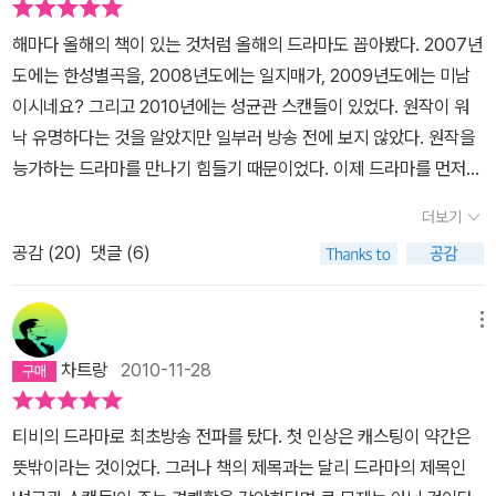
해마다 올해의 책이 있는 것처럼 올해의 드라마도 꼽아봤다. 2007년
도에는 한성별곡을, 2008년도에는 일지매가, 2009년도에는 미남
이시네요? 그리고 2010년에는 성균관 스캔들이 있었다. 원작이 워
낙 유명하다는 것을 알았지만 일부러 방송 전에 보지 않았다. 원작을
능가하는 드라마를 만나기 힘들기 때문이었다. 이제 드라마를 먼저
본 나는 드디어 원작을 찾아 읽게 되었고 둘 모두 멋지다는 평범한 결
더보기
론을 내려버렸다. 각자 매력 포인트가 다르긴 하지만.익히 알려진대
공감 (
20
)
댓글 (6)
로 이 이야기는 졸지에 성균관 유생이 되어버린 남장 여인 김윤희의
파란만장한 성균관 생활기이다. 그녀를 둘러싼 세 명의 남정네들과
함께 '잘금 4인방'으로 불리지만 이 책 1권에서는 아직 '잘금'의 ㅈ도
메뉴
등장하지 않았다. 드라마에선 이선준이 김윤식의 실력을 알아보고 성
차트랑
2010-11-28
균관으로 들어가지 않을 수 없게끔 다리를 놓았지만, 원작에서는 김
윤희가 자청에서 사수 노릇도 하고 거벽 자리도 알아보는 모습이 나
티비의 드라마로 최초방송 전파를 탔다. 첫 인상은 캐스팅이 약간은
온다. 그녀의 빈궁한 가세를 생각할 때 이쪽이 훨씬 더 설득력이 있다.
뜻밖이라는 것이었다. 그러나 책의 제목과는 달리 드라마의 제목인
굶어 죽나, 들켜 죽나 매한가지인 노릇이니.캐릭터들을 비교하면서