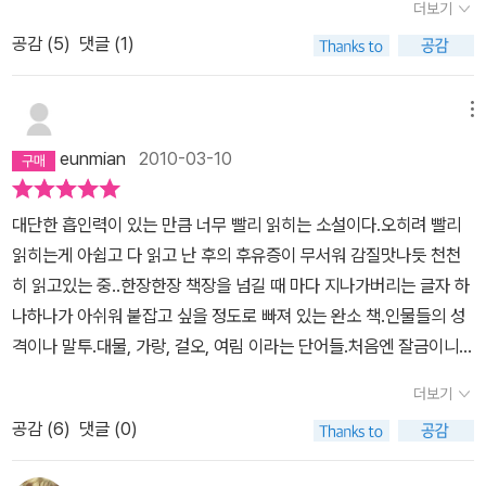
성적(갑, 을)으로 통과한 사람들이 수여받는관직으로청요직이라인정
더보기
랑 같이 밥을 먹던 내 짝꿍은 무척 밥 먹는 속도가 느려서 빨리 먹던
로 한시대극 로맨스소설로 성조와 잘금 4인방에 관한 이야기이다. 가
받던 곳이다.소설은 그들이 아직은 대과를 남겨두고 있는 유생으로서
나는 속도를 맞추느라 일부러 밥을 조금씩 남겨 놓았다. 미리 다 먹고
공감 (
5
)
댓글 (1)
족의 생계때문에 여인의 신분이지만 과거를 보게된 대물 김윤희, 빵
공부를하는 성균관 상유들의 생활상으로 시작하고 있다.마치국립대
젓가락 내려놓으면 천천히 먹던 그 친구가 밥 먹을 때 불편할 것 같아
빵한 가문의 도령이지만 권력에 의존하지 않는 가랑 이선준, 미친 말
학교의 기숙사에서 벌어지는 에피소드를 소재로 한 것 처럼...성균관
서. 그런데 이 친구가 내가 일부러 천천히 먹는 것을 모르고 자기 밥
로 불리는 걸오 문재신, 여성들을 너무나 사랑하는 주색잡기에 능통
메뉴
은 고려의 국립대학인 국자감을 1298년에 성균감이라 했고1308년
그만 먹겠다고 일어나는 게 아닌가. 아씨, 나는 밥 남길 생각 없었는
한 여림 구용하.성균관에서 이들 4인방의 이야기가 펼쳐지는데 너무
에 성균관이라 개명했다. 그 후로계속 같은 이름으로 전해진다. 주인
eunmian
2010-03-10
데, 후다닥 먹어치우느라 고생했던 기억이 스윽 스쳐간다. 오래 됐지
나 재미있어서 밤을 새가면서 2권을 모두 읽어버렸다. 여자인게 들통
공들도 성균관의 유생으로서 입학후동재·서재에서 기숙사생활을 하
만 왠지 울컥!드라마에서 걸오가 처음 등장하는 씬이 참 멋있었다. 위
날까봐 성조 앞에서는 항상 이선준 뒤에 숨게되고, 성격은 다소곳하
면서 국가로부터 식사와 학용품 등을 제공받는다.이 책은 1700년대
대단한 흡인력이 있는 만큼 너무 빨리 읽히는 소설이다.오히려 빨리
험에 처한 윤희 낭자를 도와줬고, 험한 꼴을 볼까봐 눈을 가리고 상대
지 않아서 여러 사고들을 치지만 들통나지는 않는다. 이선준은 자기
조선의 과거장 분위기를 잘 알수 있게해준다. 과거 칠때 좋은 자리를
읽히는게 아쉽고 다 읽고 난 후의 후유증이 무서워 감질맛나듯 천천
를 제압했던 아주 멋진 장면! 많은 팬들이 거기서부터 걸오앓이를 시
도 모르게 김윤희를 마음에 두게 되면서 남색일까 고민하게 되고 문
선점하기 위해 달려가는 선접꾼, 글씨를 보기 좋게 대신 써주는 사수,
히 읽고있는 중..한장한장 책장을 넘길 때 마다 지나가버리는 글자 하
작했을 것이다. 그런데 그 명장면이 원작에서 사실은 이선준의 것이
재신이 김윤희의 정체를 알게 되면서 삼각관계에 빠지는 등 전형적인
글을 대신 지어주는 거벽등이 그러하다. 주인공 윤희도 바로 그런 사
나하나가 아쉬워 붙잡고 싶을 정도로 빠져 있는 완소 책.인물들의 성
었다. 오옷, 캐릭터가 차별화되니 이리 멋진 장면도 나눠쓰게 되는구
로맨스소설이지만 잘금 4인방의 매력에 푹 빠져 헤어나오지 못하게
수 중 하나이고 거벽을 한 번 했는데 덜컥 합격을 하는뜻밖의 일이 벌
격이나 말투.대물, 가랑, 걸오, 여림 이라는 단어들.처음엔 잘금이니
나!윤희를 제외한 다른 캐릭터들은 사실 드라마에서 아주 멋지게 옷
되었다.성균관 유생들의 나날의 후편인 규장각 각신들의 나날을 구매
어지기도 했다.실제로 거벽들의 활동이 많았던 모양이다.언젠가는 어
대물이니 뜻을 몰라 자료를찾는 것으로 시작해책을 알게 됐다.이럿듯
을 차려입었다. 훌륭한 원작 덕분이지만 그것을 시각화하고 입체적으
했으니 다시 잘금 4인방의 매력에 퐁당 빠져봐야겠다.
더보기
느 유생이 거벽을 사용한 것이 탄로나버렸다. 거벽을 기용한 당사자
책의 재미와 호기심을 더하는 작가의 재치와 개성있는 문체들이 새롭
로 만든 공로가 분명 있다. 그래도 주인공 윤희의 캐릭터는 아무래도
는 물론 거벽도 들통나는 날에는 중벌을 받게된다. 그러나 기록된 사
공감 (
6
)
댓글 (0)
고 흥미롭다.거기다 성균관이란 배경에 분위기 까지..유치하다거나
원작의 섬세함을 다 담아내지 못했던 듯하다. 뭐랄까. 그녀의 감정 곡
건은 거벽의답안지가 훌륭하기 이를데 없었다.포도 대장은그 거벽의
뻔하다거나 허무하다는 몇 독자들도 있지만..고런이유로 로맨스 소설
선이 롤러코스터를 타는 모양새가 정말 눈앞에 그려졌다. 내가 그녀