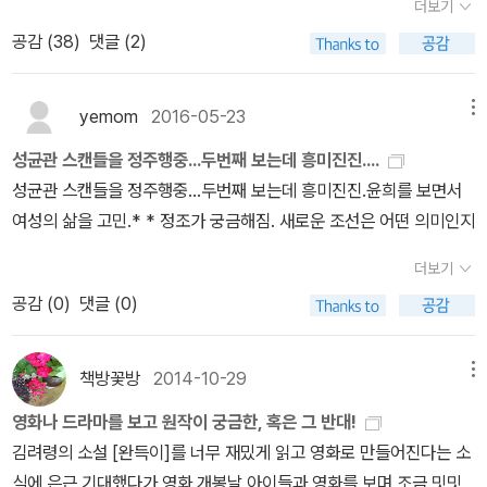
되는 이유는, 남자들 안에 있는 위계와 문화를 아예 모르기 때문이다.
더보기
히 찍어서 올려본다.^^<홍천기>책이랑 마그넷표지를 보니 꼭 토끼
왕만이 지나갈 수 있는 문으로 성큼 걸어들어가려는 여자는 궁정의
공감 (
38
)
댓글 (2)
얼굴같아.^^;;나만 그렇게 보이는건가???홍천기랑 나란히 찍은 해를
문화나, 여러 불가능한 일들-저질렀을 경우 큰 벌을 받게 되는 일들-
품은 달, 성균관, 규장각 책들~소장하면서 여러번 즐독 한 것 같다.봐
에 대해 무지하다. 아예 알지 못해서 할 수 있는 일들이 남자들의 눈에
도 봐도 질리지 않는 책들~ 정은궐 장편소설. <홍천기>는 주인공의
yemom
2016-05-23
메뉴
는 대범하게 보인다. 여자들에게는 여자들의 문화가 있다. 남자들이
이름이자 '붉은 하늘의 기밀(紅天機)'이라는 뜻을 담고 있다. 조선
'사회'라는 구조를 만들면서 쌓아올린 어떤 규칙들처럼, 여자들은 여
성균관 스캔들을 정주행중...두번째 보는데 흥미진진....
초, 백유화단의 천방지축 열정의 여화공 홍천기(洪天起)는 동짓날
자들의 방식 가운데 판단한다. 위계 대신 친소로 새로운 관계 가운데
성균관 스캔들을 정주행중...두번째 보는데 흥미진진.윤희를 보면서
밤, 하늘에서 떨어진 남자를 줍게 된다. 이 세상 사람이 아닌 듯 고운
서 판단을 한다. 김윤희같이 글을 배운 여자라면, 여자들 가운데서도
여성의 삶을 고민.* * 정조가 궁금해짐. 새로운 조선은 어떤 의미인지
외모에 기분 좋은 향내가 나는 남자를 보며 홍천기는 시집 못 간 딸에
남자들 가운데서도 쉽지는 않겠다. 3. 사막의 꽃 소말리아 출신의 수
게 배필 하나만 내려 달라고 기도를 드렸다는 어머니의 말을 기억해
더보기
퍼모델, 아프리카 여성할례를 철폐하기 위한 활동을 한다. 직접 쓴 수
내고, 그가 하늘이 내려 준 자신의 남자라 믿는다.어린 시절 기우제를
공감 (
0
)
댓글 (0)
기의 제목은 자신의 이름 와리스에서 왔다. 사막의 꽃은 소말리아 어
지내다 알 수 없는 사고에 휘말려 맹인이 된 남자 하람. 온통 붉은색밖
로, '와리스'다. 자신의 삶에 대한 이야기가 가득하다. 오래 전에 읽었
에 보이지 않는 그는 홍천기를 만난 후 자신의 눈을 둘러싼 비밀을 알
는데, 모든 수기들이 그러하듯이 더 복잡하고 더 많은 이야기들을 전
책방꽃방
2014-10-29
메뉴
게 되는데….
한다. 글로는 주제가 하나, 집중된 게 읽기 좋겠지만, 삶은 그런 게 아
영화나 드라마를 보고 원작이 궁금한, 혹은 그 반대!
니니까, 삶을 쓴 글이다. 나는, 사막에서의 삶을 묘사할 때, 부유함,에
김려령의 소설 [완득이]를 너무 재밌게 읽고 영화로 만들어진다는 소
대해 생각했다. 우리의 부유함이 무엇을 치른 댓가인가, 이런 생각. 묘
식에 은근 기대했다가 영화 개봉날 아이들과 영화를 보며 조금 밋밋