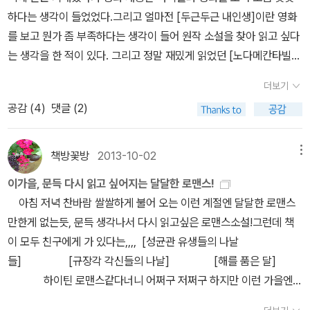
사된 사막의 삶에서 부유한 적 없던 와리스의 가족은 고기가 생기면
하다는 생각이 들었었다.그리고 얼마전 [두근두근 내인생]이란 영화
마을 사람들과 나눠 먹는다. 줄 수 있을 때 베풀어야 하는 문화는 어쩌
를 보고 뭔가 좀 부족하다는 생각이 들어 원작 소설을 찾아 읽고 싶다
면 저장의 한계 때문이겠지만, 가난이 아닌 공동체를 본 나는 부러웠
는 생각을 한 적이 있다. 그리고 정말 재밌게 읽었던 [노다메칸타빌
다. 나눠먹을 사람들이라, 나는 만들고 있나.
레]라는 만화가 우리나라 드라마로 만들어진다니 살짝기대하게 되는
더보기
데 책만큼은 아니더라도 그 비슷하게라도 재미를 준다면 얼마나 좋을
공감 (
4
)
댓글 (2)
까?이렇듯 요즘은 정말 영화로 만들어지는 소설이나 만화 혹은 웹툰
이 참 많다.뭐 사실 예전에도 그랬겠지만 요 근래 들어 더 많아진거 같
은 느낌이다.그 반대로 원작을 읽고 영화를 보게 되면 실망할때가 더
책방꽃방
2013-10-02
메뉴
많은거 같은데 그건 아마도 세밀한 묘사를 해 내는 책의 행간에서 느
이가을, 문득 다시 읽고 싶어지는 달달한 로맨스!
끼는 것들을 짧은 시간안에 영화로 표현해 내는데 좀 부족한감이 있
아침 저녁 찬바람 쌀쌀하게 불어 오는 이런 계절엔 달달한 로맨스
어 그런것도 같다.하지만 그 반대인 경우도 분명 있다.원작 소설이 훨
만한게 없는듯, 문득 생각나서 다시 읽고싶은 로맨스소설!그런데 책
씬 더 좋았던 영화>>>>1. 완득이 사실 이 소설에서 가장 강렬한 캐
이 모두 친구에게 가 있다는,,,, [성균관 유생들의 나날
릭터는 완득이와 동주샘이다. 영화 역시 두 사람이 더 특출나게 대두
들] [규장각 각신들의 나날] [해를 품은 달]
되고 있는데 동주샘 역을 맡은 김윤석은 역시 연기를 잘하는 사람이
하이틴 로맨스같다너니 어쩌구 저쩌구 하지만 이런 가을엔
었지만 곱추등을 한 아버지와 훈남 유아인이라는 캐릭터는 왠지 좀
이런 달달한 로맨스가 최고,그러고보니 숨은 작가 정은궐님의 책밖에
어색한 느낌을 주었다. 그리고 동주샘과 완득이가 주고받는 대사가