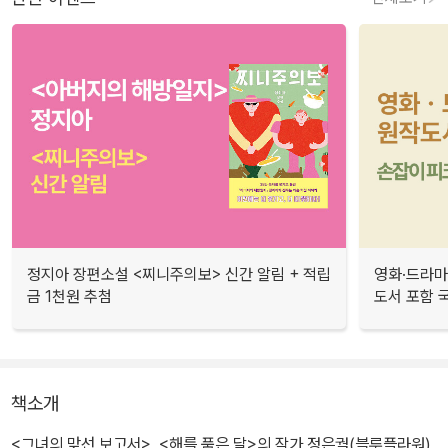
정지아 장편소설 <찌니주의보> 신간 알림 + 적립
영화·드라마
금 1천원 추첨
도서 포함 국
책소개
<그녀의 맞선 보고서>, <해를 품은 달>의 작가 정은궐(블루플라워)