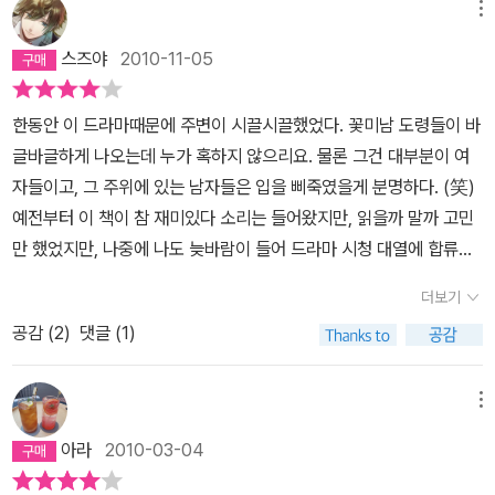
얼굴을 보고싶어 했다. 도대체 어떤 거벽이기에 이리도 훌륭한 글을
을 쳐다보지도 않는 나조차도 하루종일 잘금4인방이 생각나서 피식
였더라도 그랬을 것 같은 이심전심.초시 합격 발표를 보러 여자 옷 차
메뉴
썼을까...그런데 안타깝게도 수배중이라는 사실을 알고는 그 거벽이
피식 웃음이 지어질 정도로 요즘 내 마음을 빼앗겨버린 소설이다.현
림으로 나섰다가 이선준과 마주쳤을 때 재빨리 옷매무새를 가다듬는
스즈야
2010-11-05
자살을 했다는 기록이다.아마도 이 책의 주인공인 윤희와 비슷한 처
대판 로맨스가 뻔하지 고전이나 역사(?)로맨스는 그 시대적 배경, 말
그 손길이 애처로왔다. 작아져서 팔목이 보이는 짧은 저고리, 상투를
지(무척 가정 형편이 어려운)의 매우 유능하고 학식이 높았던 젊은 선
투, 인물, 상황자체가 신선하면서 은은한 맛이 있어 더 사랑스러운 느
투느라 짧아진 머리카락을 숨기느라 애써 선택한 새앙머리를 쓰개 치
한동안 이 드라마때문에 주변이 시끌시끌했었다. 꽃미남 도령들이 바
비가 아니었을까 생각하게 된다. 물론 과거를 칠 여건은 안되었을 지
낌이랄까...여튼, 이 소설을 발견하지 못했으면 정말 너무너무 후회했
마로 급히 가리는 모습 등등 말이다. 어쩔 수 없이 감추지 못한 낡은
글바글하게 나오는데 누가 혹하지 않으리요. 물론 그건 대부분이 여
도...시대는 노론이정조의 할아버지인 영조때부터 국정을 쥐고 흔들
을 거라는 생각이 절실히 들 만큼 소중한 책.
치마의 빛바랜 색이 그녀를 부끄럽게 만들었다. 가난해도 의젓했던
자들이고, 그 주위에 있는 남자들은 입을 삐죽였을게 분명하다. (笑)
던 시대이다. 같은 서인이었지만 당파의 권익이 노소론으로 분열시켜
윤희였지만 마음을 빼앗긴 상대 앞에서 아름답게 보이고픈 것은 당연
예전부터 이 책이 참 재미있다 소리는 들어왔지만, 읽을까 말까 고민
버렸다. 노론의 태두는 사실상 송시열이라고 할 수 있다. 남인들은 이
한 욕망이니까.성균관에 들어가서 그녀는 내내 불안해했다. 여자인
만 했었지만, 나중에 나도 늦바람이 들어 드라마 시청 대열에 합류했
미 대거 숙청된 상태이다.소론들을 일거에 몰아 붙인후의 일이므로노
것이 들통날까 봐 온 신경을 곤두세웠다. 그랬음에도 같은 중이방을
다. 그래 봤자 중반부 이후이고, 본방 사수는 커녕 재방 사수도 겨우겨
소론은 앙숙이되어 버린 상황이다.작가는 남인을 대표하는 인물로 김
쓰는 이선준 앞에서는 자꾸 여자의 모습과 본능이 저도 모르게 튀어
더보기
우 했지만... 드라마를 보면서 허구인데도 참 재미있게 느껴졌던 것은
윤희를, 노론은 가랑 이선준을, 소론은 걸오 문재신을 그리고 무소속
나온다. 그걸 다스릴 수 있다면 그게 더 놀라운 일이었을 것이다. 혹여
공감 (
2
)
댓글 (1)
통칭 잘금 4인방이라 불리는 꽃도령들의 캐릭터가 살아 있는 듯한
의 구용하를 등장시킨다.작가의 구도를 읽을 수 있는 장면이다.실질
자신이 여자라는 것이 들통나면 그 불똥이 튈까 봐 이선준만은 제가
것, 조선시대 특히 정조시대의 당파 싸움을 빼놓지 않은 것도 큰 몫을
적인 삼각구도의 시대적 긴장감 속에서 남인의 대표 윤희와 노론의
여자라는 걸 가장 모르기를 바라면서도, 그 앞에 여자로 설 수 없고 남
담당했다고 볼 수 있다. 그렇다면 원작 소설은 어떨까. 드라마 앞부부
대표 선준과의 러브라인을 타고사건은 발전해간다. 당시는 노론이 주
메뉴
자의 외피를 입고 있다는 것에 그녀는 자주 설움을 느낀다. 그러다가
을 보지 않아서 앞부분에 대한 비교는 힘들지만, 그래도 비교를 해보
도권을 잡은 시기이므로 선준는 여유있는 인물로,소론 재신은 노론에
윤식의 누이 윤희의 이야기가 화제에 오르면 저도 모르게 선준 앞에
아라
2010-03-04
자면 이선준의 캐릭터가 드라마와는 좀 다른 점이 느껴졌다. 그리고
이를 가는 성질 더러운 젊은이이다. 그러나 선준은 가슴 속에 백성을
서 그녀를 멋지게 포장을 하게 된다. 못하는 바느질 솜씨도 좋다고 떠