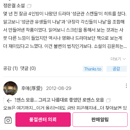
다. 오늘 광주에서 열린 성균관대학교 지원전략 설명회는 전국순
정은궐 소설
런데다 뭔가 만들고 만든한 느낌을 받았던 이 영화 또한 소설이 훨씬
회 막바지 3회가 남았다.4월 5일 금요일 19시 원주 인터불고호텔4
몇 년 전 잘금 4인방이 나왔던 드라마 '성균관 스캔들'이 히트를 쳤다.
좋았다.영화가 훨씬 더 좋았던 소설>>>1. 화차 아주 오래전 [인생을
월 6일 토요일 14시 창원 컨벤션센터4월 7일 일요일 14시 서울 잠
알고보니 '성균관 유생들의 나날'과 '규장각 각신들의 나날'을 조합해
훔치는 여자]라는 책 제목으로 출판된 미야베 미유키의 책을 흥미롭
실학생체육관 다음 일요일인 4월 7일 광주 김대중 컨벤션센터 4층,
서 만들어낸 작품이였다. 읽어보니 스크린을 통해서 보는 것과는 사
게 읽은 기억이 난다. 자신과 비슷한 누군가를 죽이고 그 사람의 인생
오후 2시에 중앙대학교 설명회가 있다.지원전략 설명회에 참여해보
뭇 다른 느낌이 들었지만 역시나 영화나 드라마보단 책으로 보는게
을 훔쳐 사는 여자의 이야기가 책으로 읽을때는 그렇게 섬뜩하다는
니 자극도 되고, 새롭게 알게 되는 것도 있어 도움이 되었다.관심 있는
더 재미있다고 느꼈다. 이건 불변의 법칙인가보다. 소설의 김윤희는
생각을 하지 못했는데 우리나라 영화로 만들어져 나온걸 보고는 깜짝
학부모나 학생들도 설명을 들으면 좋을 것 같다.수능 D-221, 수험생
티비에서보다 더 조신하고, 여성스럽고, 지혜롭다고 느껴졌다. 그리
놀랐다. 이게 내가 읽었던 그 소설이 맞나 싶게 연기자의 연기가 너무
들 모두 열공!! 기숙사에 있는 고3 막내는 성대 설명회에 갔었는
더보기
고 이선준은 티비에서보다 더 무게감있고, 신중하고, 멋있는 것 같았
도 생생하고 리얼했으며 소설이 전혀 떠올려지지 않았을 정도로 영화
지 궁금해하며 문제집이 필요하다 문자를 보내왔다. 오늘 주문하는
공감 (
1
)
댓글 (0)
다. 소설에 있는 걸오가 더 귀여웠던 반면 티비에서는 여림이 더 귀여
가 훨씬 더 좋았다. 영화를 보고 원작이 궁금했던 소설>>>1. 두근두
책은 윤리사 사상
웠다는게 반전이였다. 작가 정은궐의 다른 작품이 이 후 '해를 품은
근 내인생 10대의 아이들이 임신을 하고 아이를 낳아 기른다니 참으
달'이라는 드라마로 나오기도 했다. 책으로 읽었을땐 이런 악질 캐릭
로 난감하기 이를데 없는 이야기다. 그런데다 그 아이가 보통의 아이
후애(厚愛)
2012-08-29
메뉴
터가 있을까 싶었는데, 드라마에선 조금은 안타깝게 느껴진 점이 의
가 아닌 조로증에 걸려 이제 16세임에도 불구하고 80세노인이 되어
뒤로가
감동 로맨스 모음... 그리고 나름대로 좋았던 로맨스 모음
기
외다. 워낙 귀신같은 걸 싫어하는 입장에선 책 읽기가 편했다. 검은 구
버리는 병을 앓고 있다니 더더욱 난감하다. 사실 두근두근 내 인생이
오늘은 여기까지...이거 올리는데도 금방 피곤해지네...더 찾아보면 있
름이 뭉게뭉게 나오는 장면이 웃길수도 있는데, 나한텐 섬찟했다. (아
라는 책의 초반부를 책으로 읽으면서 내용이 참 좋다는 생각을 한 적
는데 너무 피곤해서 여기까지만 올린다.덧) 근데, 한수영님의 <범이
보관함담기
직 클려면 멀었다) 이 외의 작품은 뭐가 있을까 싶어서 찾아 봤더니,
품절센터 의뢰
판매알림
이 있다. 그런 상태로 영화를 보면서 어찌보면 참 우울하고 힘겨운 이
설> 4권은 정말 안 나오려나...아직도 건강이 안 좋으신지...
그녀는 한 때 블루 플라워라는 필명으로 인터넷 로맨스 소설을 연재
야기가 참 이쁘게 그려지고 있다는 그런 생각을 했다. 죽어가는 아이