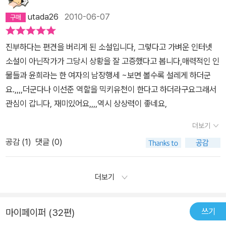
하게 넘어가는 면이 있는 것에 비해 연애나 사랑 이런 쪽으로는 아예
리 역사에 대한 천시가 생각나서 한숨이 나왔다. 그런 마음이니 작가
감감인 순수도령일지도. 하여간 윤희는 그것때문에 애간장이 녹기도
utada26
2010-06-07
도 걸오의 입을 빌려 이런 말을 했을 것이다. 주인공 윤희가 미모롭기
하고, 애가 타기도 한다나 뭐라나. 역사를 바탕으로 한 소설이라면 일
만 한 것이 아니라 글씨에 재능이 있고 학문을 탐하는 마음을 가진 것
단 딱딱하다, 어려울 것이다라는 편견이 생기게 마련이다. 하지만 성
진부하다는 편견을 버리게 된 소설입니다, 그렇다고 가벼운 인터넷
도 반갑다. 그녀가 말한 대로 여인에게 배움의 기회가 닫혀 있던 시공
균관 유생들의 나날은 조선 시대를 배경으로 하고, 시대상을 반영하
소설이 아닌작가가 그당시 상황을 잘 고증했다고 봅니다,매력적인 인
간 안에서 비록 동생의 이름을 빌려서 하는 공부지만, 성균관에서 거
고 있으면서도 남장여인으로 성균관에서 수학하는 여성의 캐릭터를
물들과 윤희라는 한 여자의 남장행세 ~보면 볼수록 설레게 하더군
관수학할 수 있다는 것은 얼마나 행운인가. 목숨을 걸만큼 위험하기
만들어 냄으로써 한층 더 재미있어졌다. 또한 네 명의 캐릭터 역시 살
요.,,,,더군다나 이선준 역할을 믹키유천이 한다고 하더라구요그래서
는 하지만 독자는 이미 그녀의 행복한 결말을 알고 있으니 걱정은 접
아 있는 듯 생생하여 그 재미가 더해진다. 남장여자 대물 김윤식, 수재
관심이 갑니다, 재미있어요,,,,역시 상상력이 좋네요,
자. 처음으로 갖게 되는 스승님이 가슴을 벅차게 하고, 그 자리에 함께
를 넘어 천재급인 가랑 이선준, 도성의 여성은 모두 내 손안에 있소이
하지 못하는 동생을 위해 열심히 필사를 하는 그녀의 부지런하고 착
더보기
다, 라는 여림 구용하, 비밀이 많은 듯한 거친 남자 걸오 문재신까지
한 손이 아름답기만 하다.로맨스 소설답게 유건의 끈 하나에도, 잠든
이 네 명 중 매력적이지 않은 캐릭터란 없다. 또한 이들의 스승인 장박
공감 (
1
)
댓글 (0)
머리의 상투가 얼굴을 할퀴는 장면 하나에도 미묘한 떨림과 긴장감을
사와 유박사의 만담같은 대화도 재미를 더해준다. 아직은 당파 싸움
동반시킨다. 그모습을 연출하는 인물들의 심리를 읽어내는 것이 즐겁
이라고 해도 소소한 것 - 성균관 내부에서의 - 밖에 없지만 2권에서
다. 동시에 성균관 유생답게 학문과 정책을 가지고 서로의 의견을 나
더보기
는 홍벽서 사건과 관련해서 더욱더 불거질 것이란 생각이 든다. 신분
누는 장면도 근사하다. 노론과 소론, 남인, 게다가 무당무파를 주장하
차별, 남존여비, 당파싸움 등 조선 정조시대의 이야기를 바탕으로 성
는 여림까지 한데 어우러진 그들의 뒤로 '탕평비'가 배경으로 서 있는
쓰기
마이페이퍼 (32편)
균관 유생들의 이야기를 알콩달콩 엮어가는 성균관 유생들의 나날.
장면에서 1권이 끝난다. 당파 싸움이 치열했던 시대를 배경으로 하면