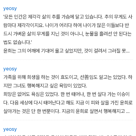
었다. 그래서 도와 달라며 선준을 바라보았다. 아니나 다를까 이 남자,
yeosy
여인네들의 아랫도리를 움찔거리게 만드는 자태를 지니고선, 참 다정
'모든 인간은 제각각 삶의 추를 가슴에 달고 있습니다. 추의 무게도 사
도 하신 말씀을 늘어놓는다.
람마다 제각각이지요. 나이가 어리다 하여 나이가 많은 이들보다 반
“그렇게 하는 게 좋겠소. 귀공은 몸도 성치 않은데, 방문 옆은 찬바람
드시 가벼운 삶의 무게를 지닌 것이 아니니, 눈물을 흘려선 안 된다는
이 새어 들어오니 좋지 않소. 가운데 자리면 따뜻할 터이고, 또한 양옆
법도 없습니다.'
에서 건강한 기를 나눠 받을 수 있을 거요.”
윤희는 그의 어깨에 기대어 울고 싶었지만, 갓이 걸려서 그러질 못하
그에게 뭘 바라는 게 바보다. 아무래도 조만간 없던 병도 생길 것 같
였다. 대신 선준의 얼굴을 보았다. 그의 눈동자에 번지는 염려의 미소
다. 화병 내지는 상사병 같은 것으로. - 본문 중에서
를 접하자, 겨우 삼켰던 눈물이 다시 흘러내렸다. 어깨에는 여전히 그
yeosy
의 손에서 전해지는 체온이 느껴졌고, 그의 초록 빛깔의 체취도 후각
가족을 위해 희생을 하는 것이 효도이고, 선善임도 알고는 있었다. 하
을 자극하였다.-71쪽
지만 그녀도 행복해지고 싶은 욕망이 있었다.
희망은 없어도 욕심은 있었다. 한 번 태어나, 한 번 살다 가는 이승이
다. 다음 세상에 다시 태어난다고 해도 지금 이 피와 살을 가진 윤희로
살아가는 것은 단 한 번뿐이다. 지금의 윤희로 살면서 행복해지고 싶
었다. 때문에 '천하의 악녀, 제 욕심만 챙기는 이기적인 여자'라는 손
가락질을 당하더라고 행복할 수 없는 그 혼인은 받아들이고 싶지 않
yeosy