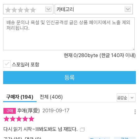
카테고리
현재
0
/280byte (한글 140자 이내)
스포일러 포함
등록
구매자 (194)
전체 (406)
후애(厚愛)
2019-09-17
메뉴
다시 읽기 시작~!!!봐도봐도 넘 재밌다.