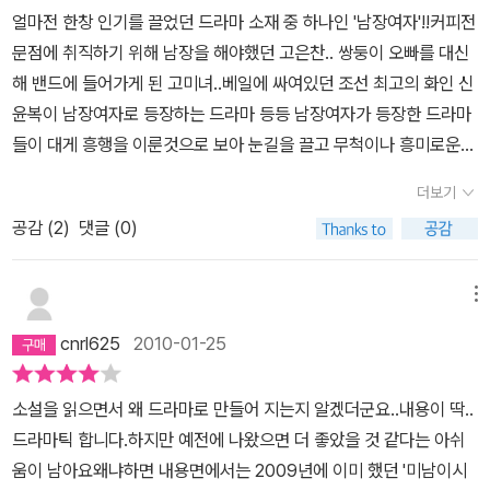
드라마에 등장하는 미워할 수 없는 악역 하인수가 원작에는 안나온다
사랑하는 마음을정치론으로 가진 인물이다. 아마도 작가의 정치상을
벌리고 심성도 곱다고 제 입으로 자랑한다. 더불어 누이의 이름을 빌
얼마전 한창 인기를 끌었던 드라마 소재 중 하나인 '남장여자'!!커피전
는 것과 초선의 캐릭터가 드라와와 소설이 좀 달랐단 점일까. 하인수
선준을 통하여투영시키고 싶었던 것 같다.흥미로운 부분은 유생들도
려 자신이 선준에게 느낀 마음을 표현하는 장면은 슬프면서 아름다웠
문점에 취직하기 위해 남장을 해야했던 고은찬.. 쌍둥이 오빠를 대신
가 없으니 하인수를 금붕어 똥 마냥 따라다니는 덤 앤 더머 2인조도
본능적인 면에서 예외일 수 없는 여러가지 에피소드를 가진다는 것이
다. 아, 그 마음이 얼마나 요동쳤을까나.아직 1권만 보았기 때문에 몇
해 밴드에 들어가게 된 고미녀..베일에 싸여있던 조선 최고의 화인 신
없고, 효은이 병조판서의 딸이긴 하지만 하인수란 오빠는 없다란 것
다. 무당무파의 구용하가 바로 그런 인물이다. 구용하는 공부보다는
번 등장하지 않은 부용화 캐릭터는 진심을 잘 모르겠다. 양갓집 정숙
윤복이 남장여자로 등장하는 드라마 등등 남장여자가 등장한 드라마
도 다르다. 오히려 소설은 거의 잘금 4인방의 이야기로만 스토리가
기생을 더 좋아한다. 틈만나면 기생을 찾는다. 용하는 젊은 유생들의
한 규수로 나오는데 드라마에서는 깨방정 철딱서니 귀여운 아가씨로
들이 대게 흥행을 이룬것으로 보아 눈길을 끌고 무척이나 흥미로운
진행된다. 아참, 그러고 보니 드라마에는 정박사(정약용)가 등장하지
본능을 대표하는 인물이다. 물론 정치에도 별로 관심이 없다. 좋은게
등장해서 혹시 원작 소설도 그같은 본심이 있는 건지, 아님 정말 얌전
소재임에는 분명한 사실이라 할 수 있을것이다.가끔 들르는 이웃 블
만 소설은 장박사가 등장하는 것도 다른가?하여간 이러다가 드라마
좋은거다. 약방의 감초 구용하이다.이후 규장각 각신에서는 그 인물
더보기
한 처자인지 아직 모르겠다. 아무튼 부용화가 등장하는 바람에 윤희
로그나 책과 관련된 까페에 가게 되면 심심치 않게 만나게 되었던책..
이야기만 할 것 같다. 소설 이야기로 다시 돌아가 보자.김윤희. 방년 1
됨의 진면목을 드러내는 기회가 찾아오고 왕마저도 그의 숨겨둔 능력
의 더듬이가 아주 예민하게 움직이는 것을 보았다. 아무리 남장을 하
공감 (
2
)
댓글 (0)
<성균관 유생들의 나날>정말 엄청난 입소문을 자랑하던 책이다. 이
9세. 남인 집안의 딸로 태어나 병약한 남동생과 어머니와 사는 소녀
에 감탄하지 않을 수 없게만들기는 하지만....작가는삼각구도의 남인
고 있어도 속이 여자인데 감까지 느려질 리가 없다. 더군다나 그녀는
책의 소재 역시 찢어지게 가난한 집안의 한 여인이금녀의 구역인 성
가장이다. 어린 시절부터 집안에 곡기가 끊이지 않도록 하기 위해 필
윤희와 노론 선준, 소론 재신을 한방에 몰아넣음으로서 서로상극이
이선준과 오래 함께 있을 수 없는 처지였다. 남장 노릇하고 있는 것도
균관에 병약한 동생을 대신해 급제를 해 들어가게 된다는 일명 흥행
메뉴
사를 해왔다. 그러나 그것만 가지고는 동생의 약값 대기도 빠듯하다.
충돌하는 과정에서오히려 새로운모양을 갖추는 그들의 모습을 독자
그렇거니와, 집안을 생각한다면 과거에 급제하더라도 지방관 관직에
코드인 '남장여자' 요소를 다루고 있다.입에 풀칠하기도 힘들정도로
사수 노릇이나 거벽 노릇도 생원시 합격자에게 더 유리한 법. 거벽 자
에게 투영시킨다.이들이 서로 어떻게 살아가고 어떻게 사랑하는지를
cnrl625
2010-01-25
머물려 도성을 떠나 있어야 할 몸이었다. 그러니 매 순간 순간이 소중
어려운 집안에서 생활하던 김윤희.. 책방을 드나들며 필사일을 하며
리 일감을 받기 위해 윤희는 동생 윤식의 이름으로과거 시험에 응시
전달하고 있는 저자의 의도가 심히 사랑스럽다.둘째가라면 서러울 정
했고, 지금 이 순간을 방해받는 것이 참을 수 없을 만큼 싫었을 것이
근근히 살아가던 어느날 그녀는 병약한 동생을 대신해서 과거를 보러
한다. 그곳에서 만난 것이 이선준이란 도령이었다. 잘생긴 용모에 다
도로 가난한 윤희, 권력과 돈이라면 둘째가라 하지 않는 선준,하지만
소설을 읽으면서 왜 드라마로 만들어 지는지 알겠더군요..내용이 딱..
다. 더군다나 그 상대가 자신도 반할 만큼 아름다운 여인이라면 더욱!
가게 되고 이 일을 계기로 그녀의 인생은 전환점을 맞이하게 된다.바
정한 성격, 그리고 높은 학식. 윤희는 선준에게 마음이 흔들리지만 지
가난이 어떤 것인지를 느끼고 이해하려는 선준. 윤식이가 남장 여자
드라마틱 합니다.하지만 예전에 나왔으면 더 좋았을 것 같다는 아쉬
그래서 일부러 서운하게 돌아서고, 그게 미안해서 다시 되돌아 보고,
로 조선최고의 권력 노론을 등에 업고 잘생긴 외모에 뛰어난 학식을
금 자신은 남자로 살고 있고, 또한 생원시에 합격한다는 보장도 없으
이고, 이쁜 남장 여자를 사랑한다는 소재는 이 글을 이끌어가는 원동
움이 남아요왜냐하면 내용면에서는 2009년에 이미 했던 '미남이시
그랬다가 마주보고 있는 두 사람을 보고 더 큰 좌절을 느끼는 그녀는
갖춘 이선준을 만나게 된 것!! 이후 과거에 급제를 하게되고 임금의 눈