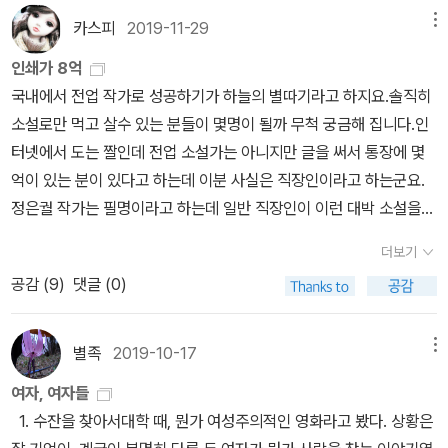
걸오는 아무말도 하지 않고 있지만 대물에 대한 마음을 숨길 수 없는
서 그것을 한껏 비틀고 사용해서 멋진 연출을 하는 작가의 감각이 눈
카스피
2019-11-29
메뉴
버럭쟁이, 여림은 이제 대물이 여자든 남자든 상관없다는 현실론자,
부시다.'난 변화를 시키려는 게 아니라, 단지 비난만 하고 끝내는 무능
선준은 자꾸만 대물에게 끌리는 마음을 주체할 수 없어 자신이 남색
은 저지르고 싶지 않을 뿐이오. 세상에는 완벽한 정책은 없소. 보다 나
인쇄가 8억
이 아닐까 고민하고 있다. 대물 역시 남장여자인 것이 탄로나지 않으
은 정책이 있을 뿐이지. 그러니 그 어떤 정책이라도 비난이 따를 수밖
국내에서 전업 작가로 성공하기가 하늘의 별따기라고 하지요.솔직히
면 하는 바람도 있지만, 좋아하는 이선준에게 자신이 여자인 것을 밝
에 없소. 그 비난을 최소화할 수 있는 보다 나은 조선을 위한 정책을
소설로만 먹고 살수 있는 분들이 몇명이 될까 무척 궁금해 집니다.인
히고 싶은 마음도 가지고 있다. 동생의 병이 아니면, 자신의 집이 가난
알고 싶소. 진심으로.' -249쪽이선준'나라의 돈을 풀어 가난을 구제
터넷에서 도는 짤인데 전업 소설가는 아니지만 글을 써서 통장에 몇
한 남인의 후손이 아니었다면 이선준이나 여림 구용하, 걸오 문재신
한다고 대수는 아니지요. 그저 돈만을 나눠 주면 이 나라의 백성은 모
억이 있는 분이 있다고 하는데 이분 사실은 직장인이라고 하는군요.
을 만날 수나 있었을까. 역시 인생은 살아 봐야 아는 거다.성균관 사군
두 거지가 될 것이고, 그 돈으로 일거리를 만들어 준다면 이 나라의 백
정은궐 작가는 필명이라고 하는데 일반 직장인이 이런 대박 소설을
자, 잘금 4인방의 그 후의 나날들은 어찌 전개될 것인지, 2권을 기대
성은 모두 일꾼이 될 것입니다. 이 땅에는 농부들만 있는 게 아님에도,
썼으니 상사가 뭔라고 갈구어도 속으로 ㅎㅎ 웃겠네요. 그런데
하며 글을 마친다.
더보기
가난을 구제하고자 나서는 방법이 죄다 거지를 양성하고 있습니다. '
소설도 나온지 꽤 되었고(해품달-2005년/성균관-2007년/규장각-
공감 (
9
)
댓글 (0)
(김윤희)'일거리를 만들어 준다고? 글쎄다, 이놈의 신분 아래에 묶여
2009년/홍천기-2016년} 드라마로도 나온지 꽤 됬는데 아무래도 작
서는 그도 힘들지 않겠나? 누구나 천한 일거리는 하지 않으려고 할
가가 직장이다보니 더 이상 작품이 나오지 않는것 같네요. 첫 소설이
터이니 말일세. 신분을 철폐하는 것도 문젤세. 지금 신분 철폐를 외치
2005년에 나왔고 지금이 2019년 말이니 아마도 직장에서 중간 관
별족
2019-10-17
메뉴
는 이들도 실상은 신분 철폐를 바라는 것이 아니라, 신분 상승을 바라
리자 이상으로 승진하셨는지 책 쓸 시간이 없나 봅니다^^;;;아마튼 넘
여자, 여자들
는 것이거든. 이름 없는 한낱 작은 동물이라고 하더라도 제각각 서열
부럽습니당^^by caspi
1. 수잔을 찾아서대학 때, 뭔가 여성주의적인 영화라고 봤다. 상황은
을 만들고, 동네 어린 꼬마들조카 누가 시키지 않아도 위와 아래를 만