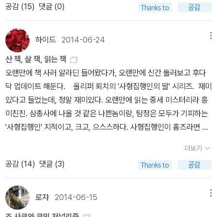
대한민국의 어떠한 특정 사실이나 인물과도 무관’하다는 점을 분명히
공감 (
15
)
댓글 (0)
매를 하면 영한대역본 한 권을 더 준다. 독일소설 중에서는
했지만, 독자들이 이 책을 읽으면서 ‘아직도 진행형’인 외환은행 매각
올리버 푀치의 <검은 수도사>만이 눈에 띈다. 다른거 뭐 볼게 없다.
을 둘러싼 상황을 떠올릴 수밖에 없을 것이다. 이 작품이 작가의 상상
프랑스 소설 중에서는 드물게 스릴러가 번역됐다. <현기증>이 바로
하이드
2014-06-24
메뉴
력에 의해 쓰인 것은 분명하지만, 이와 함께 작가의 문학적 상상력은
그거다. <낮잠형 인간>은 프랑스 젊은이들의 현재를 그린 소설이다.
론스타-외환은행 사건을 배경으로 한 것은 사실이다. 론스타는 200
산 책, 살 책, 읽는 책
체코의 움베르토 에코라 불리는 밀로시 우르반의 <일곱 성당
3년 외환은행을 샀다. 2012년에 그걸 되팔았다. 10년도 채 안 돼서
오랜만에 책 사러 알라딘 들어왔다가, 오랜만에 신간 둘러보고 후다
이야기>가 나왔다. 도서전 갔을 때 수녀님이 보고 계셨던 책이란다...
배당금과 매각 대금 등 모두 4조7천억 원을 남겼다. 이 거대한 매매
닥 업데이트 해둔다. 올리퍼 푀치의 '사형집행인의 딸' 시리즈. 재미
<가족 계획>은 인도계 미국인 작가가 유년시절 성장한 인도에서의
차익 실현에도 불구하고 론스타는 한국 정부 때문에 충분히 돈을 못
있다고 들었는데, 정말 재미있다. 오랜만에 읽는 중세 미스터리라 흥
경험을 녹여 쓴 소설이다. <열 두개의 바람>은 줄리안 킴이라는 한국
벌었다며, 투자자-국가 소송(ISD)을 제기했다. 론스타가 주장하는
미진진. 삼총사에 나올 것 같은 나쁜놈이랑, 탐정은 모두가 기피하는
계 싱가포르 작가의 소설이다. 싱가포르 문학은 또 처음이다.
손해 규모는 5조 원을 웃도는 천문학적 숫자다. 2015년 5월 15일부
'사형집행인' 지적이고, 크고, 으스스하다. 사형집행인이 홈즈라면 왓
SF소설 <리부트>가 번역됐다. 미국작가 에이미 틴터러의
터 워싱턴에서 본격적인 소송이 시작된다. 먹튀 론스타에 대한 소송
슨 역은 애송이 의사 지몬. 제목이 사형집행인의 딸.이고 시리즈도 '사
소설인데 왠지 영화화 될 것 같기도 하다. <나는 살인자를 사냥한다
더보기
이 시작되었다는 이야기를 나는 어디서 들었을까. 그마저 쉬쉬 거리
형집행인의 딸' 인데, 주인공은 사형집행인인 것 같은데? 책도 안 읽
2>가 나왔다. 출판사에서 띄운 북트레일러 영상이 섬뜩하다. 역시 여
공감 (
14
)
댓글 (3)
며 비공개로 진행하고 있다고 짧게 뉴스로 나오고 그 뒤로는 아무런
히는 요즘인데, 순식간에 150페이지 정도 읽었나보다. 오늘 사려던
름에 이런거지. 랭보의 <나의 방랑>이 번역됐다. 랭보시집
얘기를 못들었다. 사실 이런 얘기는 나와는 거리가 먼 얘기라는 생각
책 사는 김에 '검은 수도사'도 함께 사지 싶다. 오늘 살 책은 이 책
은 오래전에 나온 것들빼고는 잘 본적이 없는데 대산세계문학 시리오
에, 무슨 말인지 잘 이해하지 못한다는 생각에 그저 넘겨버리고만 있
MIT 스타트업 바이블 생각보다 가격이 세게 나왔지만, 서점에서 보
로쟈
2014-06-15
메뉴
나오게 돼 반갑다. 가브리엘 가르시아 마르케스의 중단편과 에세이가
기는 한데. 내 주 거래 은행이 외환은행이었다가 이제 슬금슬금 다른
고 말 책은 아닌 것 같아 구매 랭보 시선. 여름이 책 읽기, 시
섞인 <꿈을 빌려드립니다>가 개정돼 나왔다. <솔로몬의 카펫>은 바
조 사코와 코믹 저널리즘