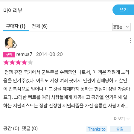
바를 충분히 담아내지 못하는 경우가 많으며, 신문 기사는 시간 제약
쓰기
마이리뷰
은 없으나 문자만으로 이루어져 있어 생생함은 떨어지는데, 사코의
만화 기사는 그 두 가지의 단점을 극복하여 감정과 메시지, 현장성 모
구매자 (1)
전체 (6)
두를 충분히 각인시키는 절묘한 양식의 저널리즘을 구현하고 있는 것
이다. 이는 그림을 통해 세계 곳곳의 격동을 전달하는 행위 속에 이미,
메뉴
기사를 쓰고 사진을 찍고 영상을 촬영하는 것보다 더 오랜 시간을 들
여 더 가깝게 더 깊이 관찰할 수밖에 없는 필연이 내재하고 있다는 사
remus7
2014-08-20
실과 무관하지 않다. 사코의 세밀하고도 날카로운 선(線)에는 바로
그러한 시간과 땀이 응축되어 있고, 그것을 가능하게 만든 건 결국 진
전쟁 휴전 국가에서 군복무를 수행중인 나로서, 이 책은 적잖게 노라
실에 대한 지극하면서도 엄격한 시선과 태도일 것이다. 그의 보도가
움을 안겨주었다. 아직도 세상 여러 곳에서 인권이 침해당하고 살인
단지 하나의 사실 이상의 것으로 다가와 독자들의 마음을 뒤흔드는
이 반복적으로 일어나며 그것을 제제하지 못하는 현실이 정말 가슴아
건 결국 그의 만화에 배어 있는 그러한 시선과 태도 때문일 것이다.
프다. 그러한 펙트를 여러 사람들에게 제공하고 공감을 얻기위해 일
하는 저널리스트는 정말 진정한 저널리즘을 가진 훌륭한 사람이라고
생각된다. 끔찍하다, 인간이란...
더보기
공감 (
0
)
댓글 (0)