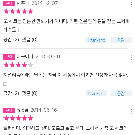
현주니
2014-12-07
틀림없어”라고 말하는 기자가 있다면 자기 자신을 속이는 것이고, 더
메뉴
나아가 독자를 속이는 것이다. (……) 언론이 ‘그들이 말한 것과 그들
이 본 것’에 대해 다루는 일인 만큼, ‘나 스스로가 본 것’에 대해서도
조 사코는 단순한 만화가가 아니다. 참된 언론인의 길을 걷는 그에게
다뤄야 할 것이다. 기자는 동등한 시간이라는 미명하에 진실을 흐릴
박수를
것이 아니라, 지금 벌어지고 있는 게 무슨 일인지를 파헤쳐낸 뒤 전달
공감 (
2
)
댓글 (0)
해야 한다. (「서문」 중에서) 언론을 향한 신뢰가 무너지면서 그 어느
때보다 저널리즘에 대한 회의와 비판이 들끓고, 진실을 보도해줄 언
이구아나
2015-01-11
메뉴
론을 열망하는 목소리가 커지고 있는 현재의 우리에게 『저널리즘』은
그 자체로 중대한 물음인 동시에 엄중한 응답이 될 것이다. 이 책이 우
저널리즘이라는 단어는 지금 이 세상에서 어쩌면 전쟁과 다름 없다.
리에게 무엇을 던져줄지는 이 책을 번역한 6명 기자들의 역자 후기를
통해서도 확인할 수 있다. 「코카서스」 편을 번역한 『경향신문』의 정원
공감 (
2
)
댓글 (0)
식 기자는 “조 사코는 만화라는 말랑말랑한 형식으로 저널리즘의 사
실성을 추구함으로써 전통적인 활자 매체에서 일하는 기자들로 하여
raipai
2014-06-16
금 저널리즘의 앞길을 고민하게 만든다. 새로운 사실을 찾는 데만 바
메뉴
빠 육하원칙으로는 포착할 수 없는 풍부한 디테일을 놓치고 있는 것
불편하다. 외면하고 싶다. 모르고 살고 싶다. 그래서 가끔 조 사코의
은 아닌가, 겨우 원고지 10여 장 분량의 기사에 사실을 욱여넣는 것으