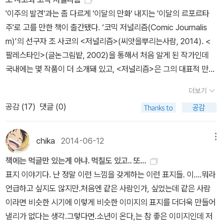
은행으로 옮겨가고 있는 현실은 그와 전혀 상관없지는 않을거야.
읽기 좋은 계절인지는 모르겠다만 '대산 세계문학 총서'와 '랭보'의 조
바라 바인의 새 번역작이다. 봄아필에서 마음먹고 번역하는것으로 보
'이주의 발견'과는 좀 다르게 '이달의 만화' 내지는 '이달의 르포르타
ㅅ세셋세상이세상에서 무엇이 잘못되었느냐는 질문에 체
합이 땡긴다. 하야세 준 ( 에키벤 도시락 여행기 작가다) 이
인다. 길에서는 다소 밖샌 <그리스 신화의 변천사>라는 책
주'로 고를 만한 책이 출간됐다. ‘코믹 저널리즘(Comic Journalis
스터턴은 이렇게 대답했다. '나요'.................. 김제동의 톡투유,에 대
아웃도어 매니아. 유용하고 재미있는 만화일 것 같다. 내 가장 로망이
이 나왔다. 좀 재미있게 풀어썼으면 좋았을 책이다. 개인적으로 너무
m)’의 선구자 조 사코의 <저널리즘>(씨앗을뿌리는사람, 2014). <
한 기사가 실렸다. 한밤중에 깨어 티비를 돌리다가 우연히 한번, 잠깐
'캠핑'인데, '언젠가는' 이라고 생각하지만, 아마 별 인연은 없을 것 같
딱딱한 느낌이더라. 그리스 신화를 많이 몰라서 그런가보다. <나를
팔레스타인>(글논그림밭, 2002)을 통해서 처음 알게 된 작가인데
짧게 봤는데 잠을 잊을만큼 이야기가 흥미롭게 진행되어간다. 그저
고. 로라 바카로 시거 <세상의 많고 많은 초록들> 초록.은 힐
고백한다>는 피에르바야르 교수의 책이다. <읽지않은 책에 대해 말
국내에는 몇 작품이 더 소개돼 있고, <저널리즘>은 그의 대표적 만화
가볍게 이야기하며 웃고 넘기는 것 같지만 실상 그 안에는 수많은 의
링이죠. 아이 러브 '초록' 제더 다이어 베리 <탐정 매뉴얼> 20
하는 법>이라는 책을 알고 있기 때문에 저자의 이름이 낯설지 않다.
기사들을 모은 책이다. 6인의 한국 기자들이 번역에 참여한 점이 눈
미가 담겨있고 수많은 말을 하고있다는 생각이 들었다.
09년 대실 해밋 상과 크로퍼드 환상 문학상을 모두 수상한 제더다이
더보기
<자본론 이펙트>는 <마르크스 평전>을 쓴 프랜시스 윈의 저서다. 자
에 띈다. 2012년 미국에서 출간되어 이후 프랑스를 비롯한 유럽 등
어 베리의 데뷔작. 쟁쟁한 환상 문학 작가들의 작품을 내놓은 스몰 비
공감 (
17
)
댓글 (0)
크 아탈리의 평전이 더 갖고 싶긴 한데 절판이다. <인상심리
지에서 번역 출간되었고, ‘2013 LA타임스 도서상’ 파이널리스트에
어 프레스의 편집자인 베리는 <탐정 매뉴얼>로 탐정 소설과 환상 문
학>은 심리학 전문 출판사 학지사의 교재형 책이다. 다만 사람의 인
오르기도 한 『저널리즘』은 지난 10여 년간 『디테일즈』, 『뉴욕타임스
학, SF의 영역을 마음대로 넘나든다. 탐정 소설 특유의 복잡한 트릭
상을 보고 심리를 때려맞춘다는 것을 학문적으로 정리한 책이기에 관
매거진』, 『타임』, 『하퍼스』, 『가디언』 등에 실린 사코의 단편 만화 기
chika
2014-06-12
메뉴
이나 인간 군상에 연연하지 않고, 기발한 상상력을 바탕으로 자기만
심이가서 골랐다. 그 외 비슷한 부류의 책으로 <그림으로 심리읽기>
사 11편을 모아 6개의 챕터로 분류한 작품집으로, 진실 보도의 책무
의 환상 세계를 쌓아올리는 그는 기존의 어떤 장르에도 속하지 않는
책에는 먹글만 있는게 아냐. 먹칠도 있고.. 또...
가 나와있고 <미술관에 간 붓다>는 스님이 쓴 불교미학 책이다. 새로
를 지닌 언론매체들이 종종 스쳐가거나 회피하는 세계 역사의 중요한
작품을 내놓는 특별한 작가다. 주인공 언윈은 비가 그치지 않는 이름
표지 이야기다. 난 정말 이런 느낌을 갖게하는 이런 표지들. 이....뭐라
운 세계로의 입문이로다. 그 외 인문서들로 칸트에 대해 다룬 책
장면들이 담겨 있다. 「헤이그」편은 네덜란드 헤이그의 국제전범재판
없는 도시를 지키는 탐정 회사의 서기. 자신의 일에 만족하며 살아가
언급하고 싶지도 않지만.처음엔 같은 사람인가, 싶었는데 같은 사람
이 울산대학교출판부에서 출간됐으며 <한글 논어>와 동양고전 전문
소에서 진행된 보스니아 내전의 전범 재판 과정을, 「팔레스타인」편은
던 그는 어느 날 갑자기 탐정으로 승진했다는 통보를 받는다. 언윈은
이라면 비슷한 시기에 이렇게 비슷한 이미지의 표지를 더더욱 만들어
번역가 김원중 교수가 쓴 <고사성어 역사문화사전>이 나와있다. 고
헤브론과 가자를 중심으로 펼쳐지는 이스라엘과 팔레스타인의 분쟁
일을 바로잡기 위해 동분서주하지만 상사가 살해되고 회사를 대표하
낼리가 없다는 생각.그렇다면.소년이 온다,는 참 좋은 이미지인데 저
사성어에 대해 쉽게 풀어 쓴 모양이다. 또 미국의 철학자 솔 크립키의
을, 「코카서스」편은 러시아와의 분쟁 속에서 갈 곳을 잃은 체첸 난민