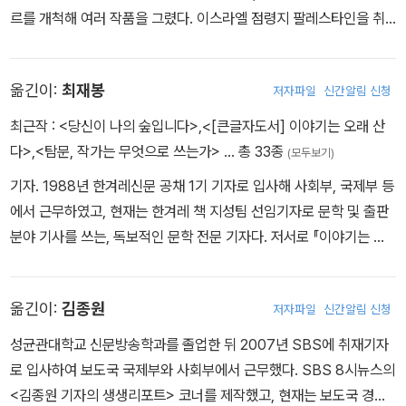
르를 개척해 여러 작품을 그렸다. 이스라엘 점령지 팔레스타인을 취
재해 그린 『팔레스타인』(Palestine, 1993)으로 1996년 미국 도서
출판 대상을 받았다. 보스니아 내전을 소재로 한 『안전지대 고라즈
옮긴이:
최재봉
저자파일
신간알림 신청
데』(Safe Area Goražde, 2000)로 2001년 아이스너상(그래픽
앨범 부문)을 받았고, <뉴욕타임스>의 주목할 만한 책, <타임>의 ‘최
최근작 :
<당신이 나의 숲입니다>
,
<[큰글자도서] 이야기는 오래 산
고의 만화책’으로 선정되었다. 가자 지구를 취재하여 1956년 벌어진
다>
,
<탐문, 작가는 무엇으로 쓰는가>
… 총 33종
(모두보기)
학살 사건을 그린 『팔레스타인 가자 지구 비망록』(Footnotes in G
기자. 1988년 한겨레신문 공채 1기 기자로 입사해 사회부, 국제부 등
aza, 2009)은 2009년
도서상 최종 후보로 선정되었으며, 2010년
에서 근무하였고, 현재는 한겨레 책 지성팀 선임기자로 문학 및 출판
‘진실을 말하는 기자들’에게 주는 리덴아워상을 받았고 같은해 아이
분야 기사를 쓰는, 독보적인 문학 전문 기자다. 저서로 『이야기는 오
스너상(최우수 작가/아티스트 부문)을 받았다. 여러 분쟁 지역을 취
래 산다』, 『탐문, 작가는 무엇으로 쓰는가』, 『그 작가, 그 공간』, 『언젠
재해 그린 『저널리즘』(Journalism, 2012)은 오리건도서상을 수상
가 그대가 머물 시간들』, 『최재봉 기자의 글마을 통신』 등이 있다.
했다.
옮긴이:
김종원
저자파일
신간알림 신청
성균관대학교 신문방송학과를 졸업한 뒤 2007년 SBS에 취재기자
로 입사하여 보도국 국제부와 사회부에서 근무했다. SBS 8시뉴스의
<김종원 기자의 생생리포트> 코너를 제작했고, 현재는 보도국 경제