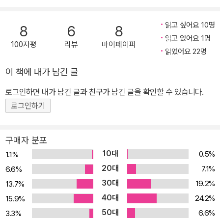
운 장을 연 만화 저널리스트 조 사코의 최고작 전 세계의 분쟁 지역을
찾아가 그곳의 일을 목도하고 취재하여 만화로 그려내는 작가이자 저
읽고 싶어요 10명
8
6
8
널리스트인 조 사코. 그는 풍자적이고 폭로적인 만화를 통해 인간의
읽고 있어요 1명
100자평
리뷰
마이페이퍼
존엄을 시험하는 잔혹한 현장을 세계에 낱낱이 알림으로써 미국 도서
읽었어요 22명
출판 대상, 그해 최고의 그래픽노블에 주어지는 윌 아이스너 상, ‘진실
이 책에 내가 남긴 글
을 말하는 기자들’에게 주는 리덴아워 상 등을 수상, ‘만화 저널리
즘’이라는 새로운 언론 영역을 개척한 선구자이자 세계 최고의 만화
로그인하면 내가 남긴 글과 친구가 남긴 글을 확인할 수 있습니다.
가로 평가받고 있다. 2012년 미국에서 출간되어 이후 프랑스를 비롯
로그인하기
한 유럽 등지에서 번역 출간되었고, ‘2013 LA타임스 도서상’ 파이널
리스트에 오르기도 한 『저널리즘』은 지난 10여 년간 『디테일즈』, 『뉴
구매자 분포
욕타임스 매거진』, 『타임』, 『하퍼스』, 『가디언』 등에 실린 사코의 단
10대
0.5%
1.1%
편 만화 기사 11편을 모아 6개의 챕터로 분류한 작품집으로, 진실 보
20대
7.1%
6.6%
도의 책무를 지닌 언론매체들이 종종 스쳐가거나 회피하는 세계 역사
30대
19.2%
13.7%
의 중요한 장면들이 담겨 있다. 「헤이그」편은 네덜란드 헤이그의 국제
40대
전범재판소에서 진행된 보스니아 내전의 전범 재판 과정을, 「팔레스
24.2%
15.9%
타인」편은 헤브론과 가자를 중심으로 펼쳐지는 이스라엘과 팔레스타
50대
6.6%
3.3%