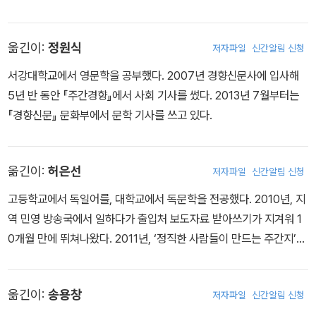
부에 근무하고 있다.
옮긴이:
정원식
저자파일
신간알림 신청
서강대학교에서 영문학을 공부했다. 2007년 경향신문사에 입사해
5년 반 동안 『주간경향』에서 사회 기사를 썼다. 2013년 7월부터는
『경향신문』 문화부에서 문학 기사를 쓰고 있다.
옮긴이:
허은선
저자파일
신간알림 신청
고등학교에서 독일어를, 대학교에서 독문학을 전공했다. 2010년, 지
역 민영 방송국에서 일하다가 출입처 보도자료 받아쓰기가 지겨워 1
0개월 만에 뛰쳐나왔다. 2011년, ‘정직한 사람들이 만드는 주간지’
『시사IN』에 운 좋게 입사해 매주 이런저런 글을 쓴다. 보도자료 대신
취재 수첩을 들여다보며 기사 쓰는 지금의 삶에 만족한다.
옮긴이:
송용창
저자파일
신간알림 신청