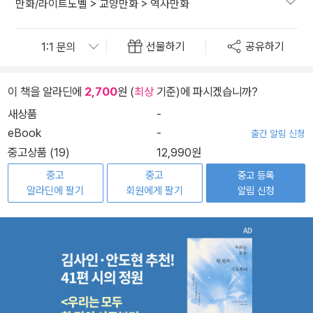
만화/라이트노벨
>
교양만화
>
역사만화
선물하기
공유하기
이 책을 알라딘에
2,700
원 (
최상
기준)에 파시겠습니까?
새상품
-
eBook
-
출간 알림 신청
중고상품 (19)
12,990원
중고
중고
중고 등록
알라딘에 팔기
회원에게 팔기
알림 신청