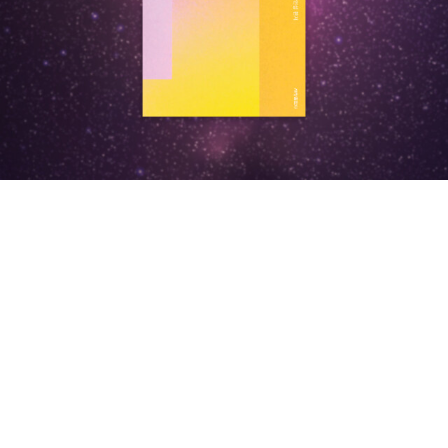
려는 조 사코의 노력이 고스란히 담겨 있는 작품이다. 책의 「서문」과
는 다른 새로운 주택을 시도해보자는 식의 도발이 아니라 우리의 삶
루고 베를린 디자인 씬에 관한 생생한 썰이 담겨있는 책이다. 시리즈
부록에 수록된 「조 사코 인터뷰」를 보면 그가 저널리즘의 진실성에 다
자체를 피폐화시키는 자본주의 체제에 대한 저항의 의미를 담고 있
로 뉴욕과 런던편도 있다. <메이드 인 브루클린>은 브루클린의 브랜
가간다는 것은 무엇인지를 얼마나 치열하게 고민하고 행동하고 있는
다.이 책은 우리에게 집이란 과연 무엇인가에 대해 근본적인 질문을
드를 직접 만들어가고 있는 상점들과 브랜드를 찾아다닌 책이다. 저
지를 알 수 있다. 그는 그림이라는 것이 결국엔 작가의 해석이 개입될
던진다. 집에 구속되는 삶이 아니라 주체적이고 열린 삶을 위한 집과
자가 발로 뛰어 만든 책같다. <전설들의 이야기는 어떻게 노
수밖에 없기 때문에 본질적으로 주관적인 매체임을 인정하고, 그렇다
주거 양식. 이 책의 저자 야마모토 리켄이 집요하고 꾸준히 ‘지역사회
래가 되었나>와 <레전드 100 송>은 일맥상통하는 책이다. 각기 해
면 만화가 객관적 진실 보도가 핵심인 저널리즘의 역할을 수행한다는
권’을 제안하는 이유다. 풍요롭고 윤택한 삶을 위해 우리의 미래 주택
외음악과 국내음악이라는 차이는 있지만 좋은 노래와 가수에 어떤 사
것이 가능한 일인가 하는 물음을 정직하게 대면한다. 그리고 그는 자
은 어떤 모습이어야 하는지, 우리 스스로가 그 주택을 어떻게 만들어
연이 있는지 알아보는 점은 같다. <그래픽 디자인 다이어리>는 글로
신의 만화 기사의 주관성을 스스럼없이 시인했듯, 그 물음에 대한 자
갈 수 있는지, 그 주택 안에서 우리의 삶은 어떻게 변화할 수 있는지
벌 디자이너 11팀이 한 프로젝트를 예를 들어 학교에서는 배울 수 없
신의 회의도 스스럼없이 털어놓는다. 객관성이란 무엇인가, 과연 기
구체적이고 상세하게 제안한다. 요즘 관심가는 주제. 건조해보이는
는 액기스를 보여주는 책이라 한다. 디자인전공이 아니라 평하기는
자에게 자신의 프레임을 완전히 제거한 객관적 보도라는 것이 가능한
책소개이긴 한데, 내용은 재미있을 것 같다. 안그라픽스. 비싸지만 대
힘들겠다. <왜 우리는 군산에 가는가>는 내가 후일 군산에
가, 단지 이쪽과 저쪽을 모두 보여주는 것으로 진실을 보도했다고 할
부분 읽을만하고, 책도 세련되게 뺀다. 젠탱글 책. 알라딘 MD는 어
가보고 싶어 고른 책이다. 당일치기 여행지로 군산이 요새 뜨고 있다
수 있는가. 사코의 응답은 반문에서 끝나지 않는다. 그는 이에 대해 자
쩌자고 이런 책을 소개한단 말인가. '친절하고 상세한 설명으로 일곱
하니 가보려한다. <좋아 보여>는 뭐 이른나이에 해외 유명 디자인 스
신의 명백한 ‘주관’을 드러낸다. 만약 한쪽이 이런 말을 하고 다른 쪽
개의 탱글을 그리는 법을 배우고, 일곱 개의 탱글을 이용해 독특하고
쿨에 입학해 활동중인 계한희라는 여성의 에세이다. 어린나이에 커리
이 저런 말을 했다고 할 때, 진실은 반드시 ‘그 중간 어디쯤’에 있어야
아름다운 타일을 창작하도록 구성하였다. 400개가 넘는 연습 타일
어가 화려해서 뭔 사연이 있나 궁금해 골라본 책이다. <어쩌면 어쩌
만 하는 것인가? “내가 양쪽 모두를 화나게 했어. 나는 올바른 일을
에 언제라도 멋진 나만의 젠탱글을 그릴 수 있다. 독자들은 이 책을 펼
면 어쩌면>은 만화가 박광수의 에세이다. 요새 만화가 좀 밀린 모양
하고 있는 게 틀림없어”라고 말하는 기자가 있다면 자기 자신을 속이
치는 순간 지금껏 상상하지 못했던 새로운 젠탱글을 만나게 될 것이
새다. <러닝 라이크 어 걸>은 책세상에서 나온 에세이인데