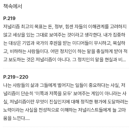
책속에서
크에 파병된 미군들의 이야기를, 「이민」편은 아프리카의 가난과 전쟁,
폭정을 피해 유럽으로 건너가고자 하는 이들이 인구 40만의 지중해
P.219
섬나라 몰타로 몰려들면서 벌어지는 사태들을, 「인도」편은 인도의 빈
저널리즘 최고의 목표는 돈, 정부, 힘센 자들의 이해관계를 고려하지
곤 문제와 복잡한 카스트 제도의 실상을 담고 있다.
않고 세상을 있는 그대로 보여주는 것이라고 생각한다. 내가 집중하
는 대상은 기업과 국가의 후원을 받는 미디어들이 무시하고, 묵살하
고, 비하하는 사람들이다. 어떤 정치인이 하는 말을 충실하게 받아 적
고 보도하는 것은 저널리즘이 아니다. 그 정치인의 말을 현실과 비교
하는 것이 저널리즘이다.
-「조 사코 인터뷰」 중에서
P.219~220
나는 사람들의 삶과 그들에게 벌어지는 일들이 중요하다는 사실, 저
널리즘이 단순히 ‘이쪽과 저쪽을 모두’ 보여주는 게임이 아니라는 사
실, 저널리즘이란 무엇이 진실인지에 대해 정직한 평가에 도달하려는
노력이라는 사실을 천성적으로 이해하는 저널리스트들에게 늘 고마
움을 느낀다.
-「조 사코 인터뷰」 중에서