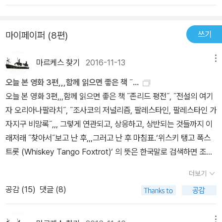
쓰기
마이페이퍼 (8편)
마르케스 찾기
2016-11-13
메뉴
오늘 본 영화 3편,,,함께 읽으면 좋은 책 ˝...
오늘 본 영화 3편,,,함께 읽으면 좋은 책 ˝존리드 평전˝, ˝전설의 여기
자 오리아나팔라치˝, ˝조사코의 저널리즘, 팔레스타인, 팔레스타인 가
자지구 비망록˝,,, 그렇게 연관되고, 상응하고, 상반되는 것들까지 이
래저래 ˝찾아서˝보고 난 후,,,그러고 난 후 마침표.‘위스키 탱고 폭스
트롯 (Whiskey Tango Foxtrot)‘ 의 뜻은 한국말로 검색하면 조회
되지 않는다네요.영어로 WTF (What the fuck) 을 연상시키는,비
더보기
슷한 알파벳 구성을 만들어 쓴 표현이라고 뜨며 구글에서 조회하면a
공감 (
15
)
댓글 (8)
form of ˝what the fuck˝ - it is WTF spelled out in military al
phabet 이라고 합니다. 아프가니스탄 카불을 배경으로미 해병대의
종군 기자에 대한 영화이다 보니 ‘위스키 탱고 폭스트롯 (Whiskey
메뉴