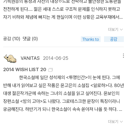
기득권층의 동정과 자선의 대상ㅇ드로 전락하고 불안정한 노동판을
대사가 웃겼던 것은, 해병대 장교가 해병대 마크같은 뺏지(?) 하나를
전전하게 된다.... 젊은 세대 스스로 구조적 문제를 인식하지 못하고
줬기 때문이었습니다.김영란법이 아닌 ˝부정 청탁 금지법˝ 시행 후 화
자기 비하와 체념에 빠지는 게 현실이며 이런 상황은 교육부재에서
훼농가든, 식당이든, 한우농가든,,, 장사 안된다는 말이 정말 씁쓸했습
비롯된다. 현실을 타개하기 위해서는 비판적 지식을 양육할 수있는
더보기
니다.대체 얼마나 공짜로 쳐먹고 다닌거냐,,,,이러니 객관적인 기사,올
교육실천, 즉 페다고지가 필요하다고 저자는 강조한다. 시사인을 받
공감 (
10
)
댓글 (0)
바르고 입바른 기사를 어찌 썼겠냐,,,교사든 공무원이든 모두 다ㅠㅠ
아도 대충 제목만 훑고 지나가버리는데 그나마 콜콜이 보는 것이 신
*PS,,, 영화든 책이든,,, 창작자나 제작자에게 반드시 제 값을 지불하
간안내이다. 제목만 보고 관심을 가졌던 책들이 내용을 다시 한번 더
고 봐야 합니다!!!
살펴보고 읽어보고 싶은 책으로 구분해놓게 되는 순간들이다. 이미
VANITAS
2014-06-25
메뉴
신간소식을 알고 있지만 이렇게 보면 또 새롭게 느껴지는 책들이 많
2014 WISH LIST 20
다. 아마 내 기억보다 더 많은 책들이 흘러넘치고 있기 때문에 더욱 그
한국소설에 일단 성석제의 <투명인간>이 눈에 띈다. 그에
럴 것이다. 걷기에서 가장 핵심적인 문제는 '어떤 목적이 있느냐 없
반해 내가 읽어보고 싶은 작품은 윤고은의 소설집 <알로하>다. 80년
는냐'라고 작가는 말하고 있다. 목적이 없고 시간에 얽매이지 않는 게
대생 젊은작가군에 속하는 그녀의 소설을 읽고 싶어진다. 윤보인의
산책의 중요한 조건이며 목적없이 산책에 나서면 그 순간부터 시간이
장편소설 <밤의 고아>도 나왔다. 그로테스크한 문장이 특징이라니
천천히 흐르기 시작하고 새로운 것이 보이기 시작한다.그런 의미에서
궁금해진다. 하반기가 되니 한국소설이 속속 쏟아져 나올 듯 하다.
내가 산책을 한 것은 언제가 마지막이었던가....? 이시백은 이번에
셜록홈즈 전집 양장본이 나왔다. 더클래식판인데 전에 홈즈
펴낸 장편소설 『검은 머리 외국인』이 ‘작가의 상상에 의해 쓰였으며,
더보기
포스티을 한적이 있어 아마 거기에 올린것은 반양장일것이다. 세트구