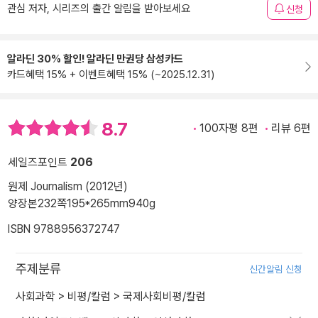
관심 저자, 시리즈의 출간 알림을 받아보세요
신청
알라딘 30% 할인! 알라딘 만권당 삼성카드
카드혜택 15% + 이벤트혜택 15% (~2025.12.31)
8.7
100자평 8편
리뷰 6편
세일즈포인트
206
원제 Journalism (2012년)
양장본
232쪽
195*265mm
940g
ISBN 9788956372747
주제분류
신간알림 신청
사회과학
>
비평/칼럼
>
국제사회비평/칼럼