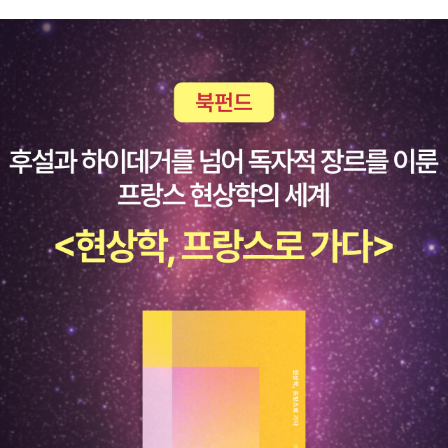
갈 곳을 잃은 체첸 난민들 이야기를, 「이라크」편은 미국 역사의 가장
해 비슷한 책을 들었다 놓았던 경험이 있는 사람이라면 대단히 반갑
>과 어울리는 책이다. <무엇으로 읽을 것인가>는 아마존 킨들 개발
어두운 부분이라 할 수 있는 포로 고문과 이라크에 파병된 미군들의
고 고마울 책이 틀림없다. 그러나 이 책이 그저 엔지니어만을 위한다
자가 말하는 콘텐츠의 미래라는 부제가 붙어있다. 이북 시장에서 엄
이야기를, 「이민」편은 아프리카의 가난과 전쟁, 폭정을 피해 유럽으로
고 볼 수만은 없다. 기존의 인문학 안내서를 본 독자라면 오히려 이 책
청난 영향력을 행사하고 있는 아마존 관계자가 바라본 미래다.
건너가고자 하는 이들이 인구 40만의 지중해 섬나라 몰타로 몰려들
은 신선한 자극이 될 것이다. 인문학자의 인문학 안내서와 달리 공학
SNS 관련서로 <SNS 마케팅의 비밀명기 카카오 스토리>
면서 벌어지는 사태들을, 「인도」편은 인도의 빈곤 문제와 복잡한 카스
자의 눈으로 보는 인문학은 참신하고, 의외의 발견들을 안겨 준다.
와 <한상기의 소셜미디어 특강>이 눈에 들어온다. 알고있으면 손해
트 제도의 실상을 담고 있다. 그가 무엇보다 주목하는 건 분쟁의 현장
재미있겠다. 저거 한글 제목 띠지 같은데 벗기면 어떤 모양일지 궁금
볼 내용들은 아닌 것 같아서 챙겨둔다. <사물 인터넷>은 이미 우리
한가운데에 있는 사람들의 실생활과 그들이 전하는 자신들의 이야기
폴 퀸네트 <인생의 어느 순간에는 반드시 낚시를 해야 할 순간이 온
삶에 침투하고 있는 클라우드와 빅데이터를 뛰어넘는 기술을 예견하
이다. 생존을 위협받고 인권을 유린당하면서도 어디에도 호소할 길이
다> 되게 읽고 싶었던 책인데 품절되서 못 구했던 책. 표지도 똑같이
는 책이다. 2035년 머지않다. 과학서로 블랙홀을 다룬 <블
없는 이들의 목소리와 그들을 그러한 조건 속에 밀어 넣거나 방치하
나온건가? 음.. 표지 좀 손 보지. 여튼, 이 책 좋은거 알고 있는 나는
랙홀은 과연 블랙인가>가 나왔다. 블랙이 아니라고 알고있는데 그 해
는 이들의 목소리를 가감 없이 담아, 우리가 살고 있는 세상이 얼마나
일단 구매 낚시 은유, 비유 인생 이야기 필립 로스 미국 시리
답은 어떨지 궁금하다. <내 머릿속에선 무슨일이 벌어지고 있을까>
부조리하고 참혹한지 직면하게 한다. 여전히 뺏기고 당하고 있는 이
즈 반가운 이름 다니엘 페낙 표지는 프랑스 학교 연상시킨
는 아주 대중적인 뇌과학책이다. 근래 이정도 퀄리티의 뇌과학 책을
들에 대한 일상적 무관심과 그들이 아닌 우리는 안전하다는 환상을
다. 개정판 같은 기분인데, 개정판 아닌가보네. 다니엘 페낙 자서전
본적이 없다. 우수도서 지정의 필이 온다. <세상을 바꾼 식물이야기 1
가차 없이 밀어버리는 이 최고의 컬렉션은 사코가 오늘날 세계에서
같은 이야기 뭔가 요즘 읽고 싶은/싫은 이야기이다. 야마모토
00>은 얻어걸린 책이다. 도감형식의 이런 책 좋아한다. 제
가장 앞서가는 국제 특파원임을 유감없이 보여준다. ∎ 저널리즘
리켄 <마음을 연결하는 집> 상부상조하는 공동체를 위한 새로운 주
프 다이어의 <그러나 아름다운>이 개정돼 나왔다. 역자는 일관성있
이란 무엇인지를 치열하게 묻고 정직하게 응답한 명작 『저널리즘』은
택정책, ‘지역사회권’을 제안하다. 각 분야의 전문가들이 모여 4년 동
게 한유주다. 전 번역작도 반응이 상당했던걸로 기억한다. <베를린
끊임없이 스스로에게 저널리즘이란 무엇인지 묻고 그 물음에 응답하
안 ‘지역사회권’에 대해 연구한 결과물을 묶은 이 책은, 단순히 지금과
디자인 소셜클럽>은 베를린에서 활동중인 디자이너들의 생활상을 다