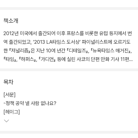
책소개
2012년 미국에서 출간되어 이후 프랑스를 비롯한 유럽 등지에서 번
역 출간되었고, ‘2013 LA타임스 도서상’ 파이널리스트에 오르기도
한 『저널리즘』은 지난 10여 년간 『디테일즈』, 『뉴욕타임스 매거진』,
『타임』, 『하퍼스』, 『가디언』 등에 실린 사코의 단편 만화 기사 11편을
모아 6개의 챕터로 분류한 작품집으로, 진실 보도의 책무를 지닌 언
론매체들이 종종 스쳐가거나 회피하는 세계 역사의 중요한 장면들이
목차
담겨 있다.
[서문]
「헤이그」편은 네덜란드 헤이그의 국제전범재판소에서 진행된 보스니
-정책 공약 낼 사람 없나요?
아 내전의 전범 재판 과정을, 「팔레스타인」편은 헤브론과 가자를 중심
[헤이그]
으로 펼쳐지는 이스라엘과 팔레스타인의 분쟁을, 「코카서스」편은 러
시아와의 분쟁 속에서 갈 곳을 잃은 체첸 난민들 이야기를, 「이라크」
편은 미국 역사의 가장 어두운 부분이라 할 수 있는 포로 고문과 이라