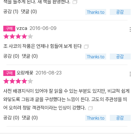
책을 들추게 된다. 새 책을 환영한다.
로 진실을 전달할 소임을 다했다고 여기고 있는 것은 아닌가, 진실을
공감 (
1
)
댓글 (0)
전달할 만큼 충분히 현장에 밀착하고 있는가.”(91쪽)라고 했고, 「이
민」 편을 번역한 『한겨레』의 최재봉 기자는 “사태의 핵심 당사자를
vzca
2016-06-09
접촉하고 그들의 사연과 주장을 정확하고 깊이 있게 포착하는 것은
메뉴
물론 사태가 미칠 파장을 더 큰 맥락에서 파악하고 나름의 대안 내지
는 전망까지 제시하는 저널리스트로서의 능력에서는 같은 기자로서
조 사코의 작품은 언제나 힘들여 보게 된다
배울 바가 많았다.”(180쪽)라고 했다. 저널리즘에 관한 숙고는 비단
공감 (
0
)
댓글 (0)
저널리스트들만의 일은 아닐 것이다. 구체제의 언론으로부터 얻을 것
이 아무것도 없다고 여기는 이들이라면 누구나 이 책이 던지는 물음
오랑캐꽃
2016-08-23
메뉴
을 귀 기울여 듣게 될 것이다. 새로운 장르적 혁신으로 무장한 르포르
타주 조 사코의 작품이 세계 각국의 호출을 받는 건 그의 르포가 대형
사전 배경지식이 있어야 잘 읽을 수 있는 부분도 있지만, 비교적 쉽게
언론들도 포착하기 쉽지 않은 야만과 폭력의 현장 속 세부를 담고 있
와닿도록 그림과 글을 구성했다는 느낌이 든다. 고도의 주관성을 띄
기 때문이기도 하지만, 무엇보다 만화라는 양식이 빚어내는 특유의
어 오히려 정말 객관적이라는 인상이 강했다.
극적 효과로 정서와 현장성을 극대화시킴으로써 기존의 저널리즘보
공감 (
0
)
댓글 (0)
다 한층 더 강렬한 전달력을 성취했기 때문이다. 즉 생생한 현장 분위
기는 방송 뉴스가 더 잘 전달할 수 있지만 시간의 제약을 받아 의도한