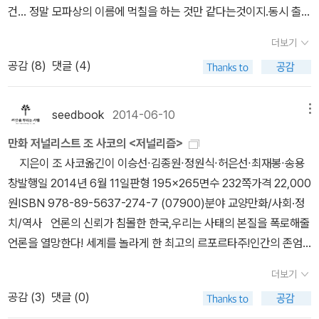
는 명탐정이 실종되면서 점점 종잡을 수 없는 사건에 휘말리고 마는
건... 정말 모파상의 이름에 먹칠을 하는 것만 같다는것이지.동시 출간
<이름과 필연>이 개정돼 나왔다. 생판 모르고 있던 책이 개정돼 나올
들 이야기를, 「이라크」편은 미국 역사의 가장 어두운 부분이라 할 수
데… 재미있겠다. 낼 모레 알사탕 있으니 낼 모레 사야지. 지난번 구
도 아니고. 이미 소년이 온다,는 많이 알려진 책인데, 혹 정말 우연찮
때의 기분은 아 역시 아직 부족하구나! 리얼 학술서들로는
있는 포로 고문과 이라크에 파병된 미군들의 이야기를, 「이민」편은 아
더보기
매 중 '탐정 사전' 있었는데, 되게 재미있어 보였어. ...라고 표지만 읽
게도 비슷한 느낌의 표지가 먼저 나왔다면 긴급히 바꿀만도 하련만
오리게네스의 <원리론>과 런던출신의 사회학자 존 어리의 주저 <모
프리카의 가난과 전쟁, 폭정을 피해 유럽으로 건너가고자 하는 이들
공감 (
8
)
댓글 (4)
은자는 더 이상의 코멘트 불가; 손 뻗으면 있는 '블라드' 위에 있는 저
이건 왜? 정말 이해하기 힘들어. 쥐, 이야기는 쥐에만 있는 것
빌리티> 그리고 존 듀이의 <공공성과 그 문제들>이다. 학술명저번역
이 인구 40만의 지중해 섬나라 몰타로 몰려들면서 벌어지는 사태들
거 '탐정 사전' 같긴 한데 사이토 다카시 <내가 공부하는 이
이 아니다. 요즘 키스와 바나나는 집에 두고, 한밤의 산행은 사무실에
시리즈임에도 불구하고 각기 다른 출판사에서 번역했다. N
을, 「인도」편은 인도의 빈곤 문제와 복잡한 카스트 제도의 실상을 담
유> 공부는 나를 배신하지 않는다. 물론 공부했던 것들이 얼마나 어
두고 줄기차게 단편들을 읽고 있다. '테마' 소설집이라고 했지만 사실
HK다큐로도 방영됐던 <휴먼>이 책으로 나왔단다. 생물학적 진화보
seedbook
2014-06-10
메뉴
고 있다.한겨레 안수찬 기자는 추천사에서 '이 책에는 저널리즘의 방
떻게 남아 있는지는 사람마다 다 다를 것이다. 책을 건성으로 읽은 뒤
작가들의 이름만으로도 이 책은 덥석 읽어보고 싶은 마음이 드는데.
다 '마음의 진화'에 초점을 맞춘 다큐고 책이다. <인류 우리 모두의 이
법론을 혁파하는 실험정신과 사실의 총체를 온전히 드러내려는 장인
만화 저널리스트 조 사코의 <저널리즘>
주요 내용만 기억하는 사람과 이 책이 나에게 어떤 생각할 거리를 던
역시. 졸면서 읽은 글들은 솔직히 뭐지? 하면서 다시 훑어보기도 하
야기>는 KBS 다큐멘터리로 방영됐다고 한다. 이 책은 생존투쟁의
정신이 깃들어 있다. 그것을 나는 흠모하며 시기한다. 언젠가 이런 성
지은이 조 사코옮긴이 이승선∙김종원∙정원식∙허은선∙최재봉∙송용
져 주었는지 다시 한 번 생각해 본 사람은 똑같은 책을 읽었다고 해도
지만 그래도 많은 이야기들이 마음에 남는다. 물론 아직 반도 안읽었
인류문화를 밝힌다. <세계를 읽다 터키>는 앞으로 나올 '세계를 읽다'
취가 한국에서도 이뤄질 수 있을까.'라고 적었다. 나도 똑같은 기대와
창발행일 2014년 6월 11일판형 195×265면수 232쪽가격 22,000
훗날 기억하는 것이 완전히 다르다. 만약 후자의 방법대로 꾸준히 공
지만.마침, 다른 책을 읽다가 어제 저녁에야 읽기 시작한 키스와 바나
시리즈의 첫 책이다. 영국인 저자가 동서양 문화의 혼합지인 터키에
바람을 가져본다... 14. 06. 24.
원ISBN 978-89-5637-274-7 (07900)분야 교양만화/사회·정
부를 해 왔다면 그 공부는 내 생각과 인생에 알게 모르게 영향을 미치
나는. 딱. '쥐' 의 앞부분까지 읽고 출근을 했다. 생각같아서는 사무실
대해 가감없이 썼다. <엔지니어 인문학 수업>은 매일 기계
치/역사
언론의 신뢰가 침몰한 한국,우리는 사태의 본질을 폭로해줄
고 있을 것이며, 언제가 되든 반드시 놀라운 힘을 발휘할 때가 올 것이
에 들고 오고 싶었는데, 오늘 갖고 가야 할 책도 많은데다가 사무실에
나 숫자와 시름하는 이들을 위한 종합 인문가이드북이다. 뭐 꼭 그거
언론을 열망한다! 세계를 놀라게 한 최고의 르포르타주!인간의 존엄
다 호흡이 깊어지는 공부란 철학, 사학과 같은 인문학, 물리학, 수학,
읽어야 할 책들도 많아서 맘 편히 집에서 쥐새끼,라고 하면서 읽어보
아니라도 가벼이 읽을만한 내용이 많으니 쉬이 읽힐 듯 하다. 로컬리
을 시험하는 잔혹한 현장의 정밀 보고서! 프레시안, 시사IN, 경향신
음악, 미술 등 순수 학문을 공부하는 것을 의미한다. 깊이 있게 많은
자 라는 마음으로.우리의 역사만큼이나 아메리카의 역사도 참.아침에
티 번역총서로 <타인들 사이의 중국인>이라는 책이 나왔다. 중국인
더보기
문, 한겨레, 한국일보, SBS 현직 기자 6人 공동 번역
∎ 세계 뉴스
시간을 들여 공부를 하지 않아도 된다. 공부의 수준과 목표는 각자 자
메일을 확인하기 위해서는 어쩔 수 없이 포털사이트 메인을 먼저 보
들의 공간사회학이다. <우리품에 돌아온 문화재>는 저번에 소개한
공감 (
3
)
댓글 (0)
보도의 새로운 장을 연 만화 저널리스트 조 사코의 최고작 전 세계의
유롭게 정해도 되고, 단지 교양을 쌓는 정도의 공부여도 좋다. 중요한
게 되는데. 오늘 아침은 정말 어이없게도 미친놈의 웃는 얼굴을 봐야
약탈문화재에 관한 책이 떠올랐기 때문이다. 후일에 비슷한 책의 포