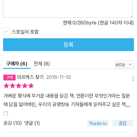
로에게 저널리즘이란 무엇인지 묻고 그 물음에 응답하려는 조 사코의
노력이 고스란히 담겨 있는 작품이다. 책의 「서문」과 부록에 수록된
「조 사코 인터뷰」를 보면 그가 저널리즘의 진실성에 다가간다는 것은
현재
0
/280byte (한글 140자 이내)
무엇인지를 얼마나 치열하게 고민하고 행동하고 있는지를 알 수 있
스포일러 포함
다. 그는 그림이라는 것이 결국엔 작가의 해석이 개입될 수밖에 없기
등록
때문에 본질적으로 주관적인 매체임을 인정하고, 그렇다면 만화가 객
관적 진실 보도가 핵심인 저널리즘의 역할을 수행한다는 것이 가능한
일인가 하는 물음을 정직하게 대면한다. 그리고 그는 자신의 만화 기
구매자 (6)
전체 (8)
사의 주관성을 스스럼없이 시인했듯, 그 물음에 대한 자신의 회의도
마르케스 찾기
2016-11-10
스스럼없이 털어놓는다. 객관성이란 무엇인가, 과연 기자에게 자신의
메뉴
프레임을 완전히 제거한 객관적 보도라는 것이 가능한가, 단지 이쪽
가벼운 형식에 무거운 내용을 담은 책. 언론이란 무엇인가라는 질문
과 저쪽을 모두 보여주는 것으로 진실을 보도했다고 할 수 있는가. 사
에 답을 잃어버린, 우리의 공영방송 기자들에게 읽혀주고 싶은 책,,,,
코의 응답은 반문에서 끝나지 않는다. 그는 이에 대해 자신의 명백한
‘주관’을 드러낸다. 만약 한쪽이 이런 말을 하고 다른 쪽이 저런 말을
공감 (
10
)
댓글 (1)
했다고 할 때, 진실은 반드시 ‘그 중간 어디쯤’에 있어야만 하는 것인
가? “내가 양쪽 모두를 화나게 했어. 나는 올바른 일을 하고 있는 게