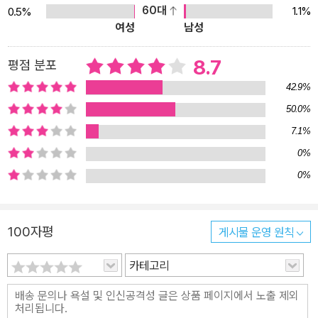
인의 분쟁을, 「코카서스」편은 러시아와의 분쟁 속에서 갈 곳을 잃은
60대
1.1%
0.5%
여성
남성
체첸 난민들 이야기를, 「이라크」편은 미국 역사의 가장 어두운 부분이
라 할 수 있는 포로 고문과 이라크에 파병된 미군들의 이야기를, 「이
8.7
평점 분포
민」편은 아프리카의 가난과 전쟁, 폭정을 피해 유럽으로 건너가고자
하는 이들이 인구 40만의 지중해 섬나라 몰타로 몰려들면서 벌어지
42.9%
는 사태들을, 「인도」편은 인도의 빈곤 문제와 복잡한 카스트 제도의
50.0%
실상을 담고 있다. 그가 무엇보다 주목하는 건 분쟁의 현장 한가운데
7.1%
에 있는 사람들의 실생활과 그들이 전하는 자신들의 이야기이다. 생
0%
존을 위협받고 인권을 유린당하면서도 어디에도 호소할 길이 없는 이
0%
들의 목소리와 그들을 그러한 조건 속에 밀어 넣거나 방치하는 이들
의 목소리를 가감 없이 담아, 우리가 살고 있는 세상이 얼마나 부조리
하고 참혹한지 직면하게 한다. 여전히 뺏기고 당하고 있는 이들에 대
100자평
게시물 운영 원칙
한 일상적 무관심과 그들이 아닌 우리는 안전하다는 환상을 가차 없
카테고리
이 밀어버리는 이 최고의 컬렉션은 사코가 오늘날 세계에서 가장 앞
서가는 국제 특파원임을 유감없이 보여준다. 저널리즘이란 무엇인지
를 치열하게 묻고 정직하게 응답한 명작 『저널리즘』은 끊임없이 스스