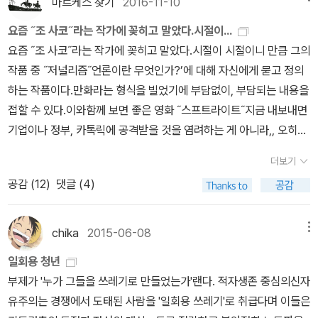
마르케스 찾기
2016-11-10
Tango Foxtrot)‘ 을 제목으로 붙인 것 같다,,합니다. 2015년 부산
요즘 ˝조 사코˝라는 작가에 꽂히고 말았다.시절이...
영화제에서 상영된 ˝뷰티풀 레이디스˝. 이땐 소피마르소가 부산에 방
요즘 ˝조 사코˝라는 작가에 꽂히고 말았다.시절이 시절이니 만큼 그의
문을 했습니다. 원제는 ‘제일버드 jailbirds.’ 이 뜻은 감옥을 제 집처
작품 중 ˝저널리즘˝언론이란 무엇인가?’에 대해 자신에게 묻고 정의
럼 여겨야 하는 죄수를 말하는 속어입니다. 부산영화제에서는 <제일
하는 작품이다.만화라는 형식을 빌었기에 부담없이, 부담되는 내용을
버드. 여자교도소의 이야기>였구요. 그때 빠뜨리고 못봐서 지금 개봉
접할 수 있다.이와함께 보면 좋은 영화 ˝스프트라이트˝지금 내보내면
하니 어찌나 반가운지,,,냉큼ㅋ그리고 아주 독특한 바다 영화 ˝슬랙
기업이나 정부, 카톡릭에 공격받을 것을 염려하는 게 아니라,, 오히려
베이˝도 같이ㅋㅋ(프렌치 시네마 투어 영화입니다.)CGV에서 이렇게
내용없이 묻힐 것을 더 걱정하여, 더 조사하길 지시하는 편집자의 태
나라별, 혹은 감독, 배우, 장르별로 작은 영화제 같은 것을 합니다. 아
더보기
도는 지금의 손석희 앵커를 생각나게 한다. 한쪽으로 치우칠 수 없으
트영화를 이렇게 소소하게 묶어 개봉하니, 볼만 합니다 아주,,,CG만
공감 (
12
)
댓글 (4)
니, 카톡릭의 좋은 면도 있는 다큐 영화 두 편도 함께,,,그리고 저널리
난무했던 미국 헐리우드식 1인 영웅 영화보다,, 재미는 덜 하겠지만ㅋ
즘 정신에 입각하여 제작된 다큐 영화 ˝자백˝ 과 슬픈 우리 현실 ˝무
잔잔하고, 인간미 있어 저는 더 좋았습니다.대형 영화사들의 횡포로
현-두 도시 이야기˝까지 그러고 난 뒤에 마침표.*PS 영화는 영화관
chika
2015-06-08
메뉴
정해진 영화, 돈 되는 영화, 특히 미국 헐리우드 영화에 편중되는 영화
에서 제 값을 내고,,,혹은,, 굿다운로드로,,, ˝창작자, 제작자˝에게 제
들이 상영관을 독식하니, 관객들은 영화 편식에 빠지기 쉬운데,,, 이런
일회용 청년
값을 내고 봐야 합니다.책이든 영상이든 복제는,,, 도둑질 입니다.
영화들도 ˝찾아˝보셨으면 합니다. 그래야,,돈이 되어, 자꾸 더 상영하
부제가 '누가 그들을 쓰레기로 만들었는가'랜다. 적자생존 중심의신자
지 않을까,, 하는,, 자본주의적 상업성에 편승합니다ㅠ특히 기자 킴의
유주의는 경쟁에서 도태된 사람을 '일회용 쓰레기'로 취급다며 이들은
대사˝기자는 선물 받으면 안돼요. 객관성을 잃으니까˝사실 이 진지한