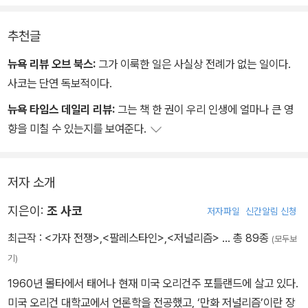
추천글
뉴욕 리뷰 오브 북스:
그가 이룩한 일은 사실상 전례가 없는 일이다.
사코는 단연 독보적이다.
뉴욕 타임스 데일리 리뷰:
그는 책 한 권이 우리 인생에 얼마나 큰 영
향을 미칠 수 있는지를 보여준다.
저자 소개
지은이:
조 사코
저자파일
신간알림 신청
최근작 :
<가자 전쟁>
,
<팔레스타인>
,
<저널리즘>
… 총 89종
(모두보
기)
1960년 몰타에서 태어나 현재 미국 오리건주 포틀랜드에 살고 있다.
미국 오리건 대학교에서 언론학을 전공했고, ‘만화 저널리즘’이란 장