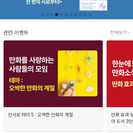
관련 이벤트
전체보기
만사모 테마 5 : 오싹한 만화의 계절
만화 효과 모
야 도서 3만