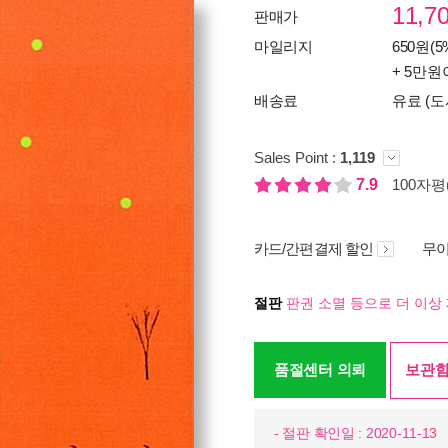
11,7
판매가
마일리지
650원(5
+ 5만원
배송료
유료 (도
Sales Point :
1,119
7.9
100자평(
카드/간편결제 할인
무이
절판
판권 소멸 등으로 더 이상 
품절센터 의뢰
보관함
- 절판 확인일 : 2020-11-13