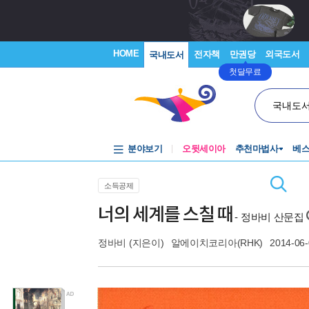
HOME
전자책
만권당
외국도서
국내도서
첫달무료
국내도
분야보기
오뒷세이아
추천마법사
베
소득공제
너의 세계를 스칠 때
- 정바비 산문집
정바비
(지은이)
알에이치코리아(RHK)
2014-06