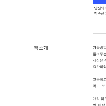
당신의 
맥주잔 2
책소개
가을방학
들려주는
시선은 
출간되었
고등학교
먹고, 보
매일 몇
밤, 바람