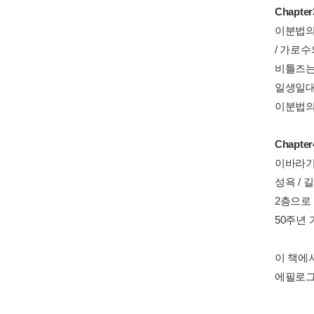
Chapt
이분법의 
/ 가로수
비틀즈는 
일생일대의
이분법의
Chapt
이바라기 
성욕 / 
2층으로 
50주년 
이 책에
에필로