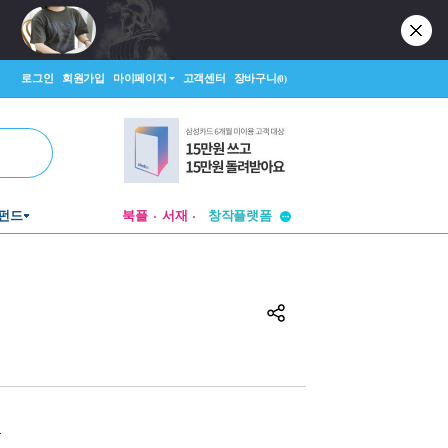
로그인
회원가입
마이페이지
고객센터
장바구니
(0)
투비컨티뉴드
펀드
북플
서재
창작플랫폼
투비컨티뉴드
원