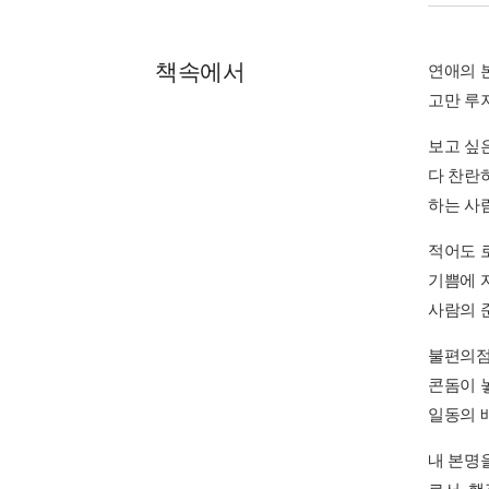
책속에서
연애의 
고만 루
보고 싶
다 찬란
하는 사람
적어도 
기쁨에 
사람의 준
불편의점
콘돔이 
일동의 배
내 본명