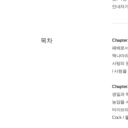
안내자가
목차
Chapt
패배로서의
맥나마라와
사탕의 문
/ 사랑을
Chapt
생일과 하
농담을 사
마이브라 /
Cock 