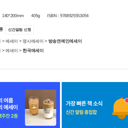
140*200mm
405g
ISBN : 9788925553054
류
신간알림 신청
서
>
에세이
>
명사에세이
>
방송연예인에세이
서
>
에세이
>
한국에세이