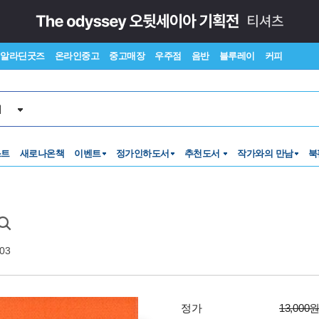
알라딘굿즈
온라인중고
중고매장
우주점
음반
블루레이
커피
서
스트
새로나온책
이벤트
정가인하도서
추천도서
작가와의 만남
북
-03
정가
13,000