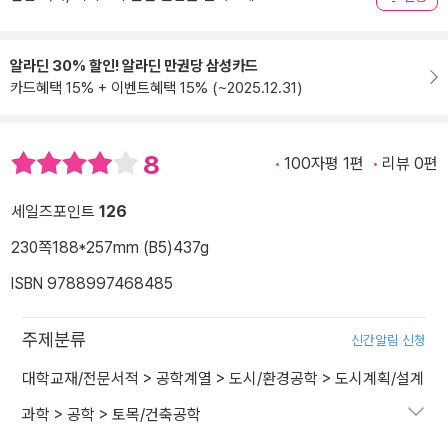
알라딘 30% 할인! 알라딘 만권당 삼성카드
카드혜택 15% + 이벤트혜택 15% (~2025.12.31)
8
100자평 1편
리뷰 0편
세일즈포인트
126
230쪽
188*257mm (B5)
437g
ISBN 9788997468485
주제분류
신간알림 신청
대학교재/전문서적
>
공학계열
>
도시/환경공학
>
도시계획/설계
과학
>
공학
>
토목/건축공학