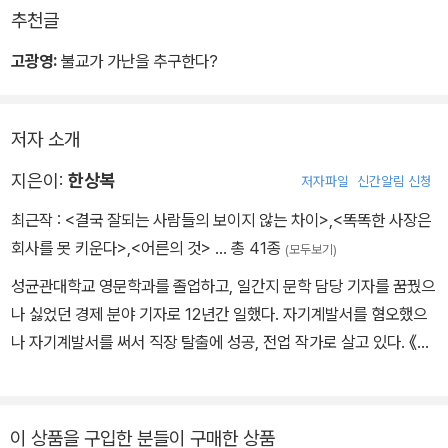
추천글
고광영:
불교가 가난을 추구한다?
저자 소개
지은이:
한상복
저자파일
신간알림 신청
최근작 :
<결국 잘되는 사람들의 보이지 않는 차이>
,
<똑똑한 사장은
회사를 못 키운다>
,
<어른의 것>
… 총 41종
(모두보기)
성균관대학교 영문학과를 졸업하고, 일간지 문학 담당 기자를 꿈꿨으
나 싫었던 경제 분야 기자로 12년간 일했다. 자기계발서를 혐오했으
나 자기계발서를 써서 직장 탈출에 성공, 전업 작가로 살고 있다. 《배
려》와 《지금 외롭다면 잘되고 있는 것이다》, 《재미》, 《한국의 부자
들》 등을 썼다. 《배려》는 밀리언셀러를 기록하며 주요 서점 선정 ‘올
해의 책’으로 뽑히기도 했다.
이 상품을 구입한 분들이 구매한 상품