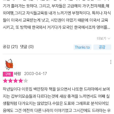
히 전달했다고 생각한다.전체적인 내용이 깊이있지 못하고 여러 면에
되기 위해 정말 열심히 노력할 것이다. 그리고 책에서 소개되었듯이
기가 흘러가는 듯하다. 그리고, 부자들은 고급해외 가구,전자제품,해
서 신문기사의 스크랩같은 가벼운 수준이기도 하고, 본문에 삽입되어
그것을 유지하기 위해서도 많은 노력을 할 것이다. 그리고, 제일 중요
외여행,그리고 자식들교육등 내가 느끼기엔 부정적이다. 특히나 자식
있는 각종 도표들과 그래프들이 그저 구색맞추기에 지나지 않는 것
한 나의 마지막에 있어서도 나는 부자로 죽을 것이다. 웃고 죽고 싶다
들이 미국서 교육받는게 낫고, 시민권이 아깝기 때문에 미국서 교육
같기는 하지만, 저자로서는 어려운 상황에서 나름대로 노력을 기울여
는 말의 의미를 생각해보자! 부자로 죽는다는 말의 의미는 바로 그것
시키고, 또 방학때 한국와서 거기다가 모국인 한국에서조차 영어를
쓴 책이라고 생각한다. 각종 추천사들이 지나치게 과장되어있기는 하
이다. 재산이나, 명예나따위의 것들은 부질없다. 나의 마지막을 같이
쓰고, 한국에서 영어배운애들 발음안좋다고 무시한다거나, 서민들의
지만 어느 정도 공감이 가는 내용이고 말이다.
더보기
하지 못한다. 나의 땀과 열정! 그러한 것이 나의 마지막을 지켜봐줄것
아이들은 상종도 안하는 대목에서는 역시 부자들은 그렇구나, 하고
이다. 재산을 대물림(이부분은 재산의 유지와는 상관없다.)은 부질없
공감 (
21
)
댓글 (0)
분노감이 조금 들었다. 이책을 읽으면서 부자들은 돈을 해외에 쏟아
는 일이다. 내 자식들과 주위의 사람들에게 땀흘리고 열정적으로 사
붇고 있다는 것을 강하게 느꼈다. 국내에서 콩나물값이나, 모든것을
는것을 가르쳐 주는것이 부자의 참다운 마지막일것이라 생각된다. 나
최대한 아끼려고 하면서도, 해외여행이나 명품, 최고급 외제 물건등
메뉴
는 마지막이 행복한 부자가 될 것이다. 이러한 부분이 빠져있어 자격
은 품질을 높이기 위한 것이라면서 마구 사들이는듯 보였다. 마구까
바람
2003-04-17
이 될지는 모르지만, 첨언하는 바이다.몸과 마음, 그리고 환경이 조화
진 아니더라도 서슴없이 사는 듯 보였다. 차라리 콩나물값이나 국내
된 부자가 진정한 부자이다.
물건을 조금 비싸게 사게 된다면 국내사람들이 잘살기라도 한데, 그
작년일이다 이웃집 백만장자 책을 읽으면서 나또한 드라마에서 보여
건 아끼면서 해외에는 마구 돈을 준다. 그리고 부자들은 서민들위에
지는 갑부의모습들과 다르다는것에 새삼 충격을 느끼면서도 어쨰 실
군림한다는 것도 충격적이다. 지금까지 내가 쓰는게 부자들을 살찌우
생활처럼 다가오지는 않았었다.수많은 도표와 그래프로 분석되어있
기 위한 것이었다니... 앞으로는 더욱 저축을 하고 아껴야 겠다는 생각
음에도 그건 여전히 다른 나라의 이야기였고 그시간에도 드라마는 우
이 들었다. 이책의 머릿말에서 나왔듯이, 부자들의 생활이 모두 나쁘