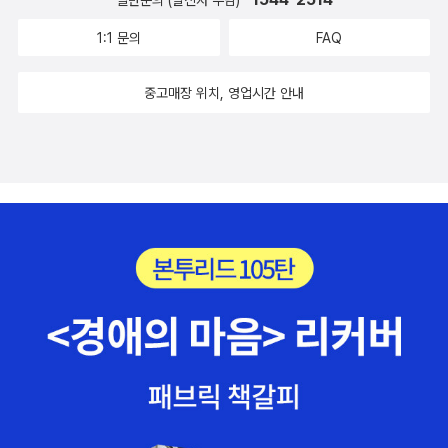
라마나 영화에 나오는 것처럼 돈을 물 쓰듯 사치를 부리며 사는 부자
소비행동ㆍ생활패턴 등에 대한 실증적 조사결과들을 바탕으로 지금
들보다 늘 아끼고 성실하게 살아가는 부자들이 더 많은게 현실이라는
1:1 문의
FAQ
의 일본을 ‘하류사회’라는 말로 규정하고 있다. -그의 주장을 요약하
점이다. 부자는 필요한 것만을 산다.빈자는 필요 없는 것도 산다. 부자
면, 1950년대말부터의 고도 경제성장기 이후 9할 이상의 국민들이
는 자신의 능력 범위 안에서 지출을 하지만 빈자는 능력 밖의 지출을
중고매장 위치, 영업시간 안내
자신을 중류계급으로 간주하던 소위 ‘1억 총 중류’의 일본사회가 199
한다. 부자는 저축을 많이 하고 돈을 불릴 수 있는 투자를 많이 하지만
0년대 이후의 10년 불황을 거치면서 하류사회화하고 있다는 것이다.
빈자는 저축을 안 하는 사람이 이외로 많다는 것이다!! 나 역시 그렇
“소득 격차로 인해 학력의 격차도 커지고, 그 결과 계층 격차가 고착
다. 불과 몇년 전까지만 해도 딱히 필요하지도 않는 것들에 지출을 많
화되면서 유동성을 잃어가고 있다. 희망의 격차도 커지고 있다.”-일본
이 했다. 버는데로 돈을 썼다. 사람들을 만나 하루 저녁에 몇 십만원을
의 잣대를 한국에 그냥 들이대기는 어렵다. 원체 신조어 만들기에 귀
써도 신경쓰지 않았었다. 매달 옷이나 기타 필요없는 것들을사는데에
재로 소문난 일본인들의 개념을 그대로 적용하기에는 두 나라의 차이
엄청난 지출을 해대며 살았었다. 주변인들에게 고급 선물을 아무 때
가 여전히 크다. 일본의 이극화(二極化)가 한국의 양극화와 다르다
나 해주는 것을 좋아했다. 지금 생각해보면 마음의 공허함을 그런식
고 할 수도 있겠다. 그럼에도 이 책이 눈에 띄는 것은 ‘희망의 격차’라
으로 달랬던 것 같다. 하지만 아무리 쇼핑을 하고 선물을 하고 사람들
는 현상의 풀이 때문이다. 미우라 아츠시는 하류의 본질을 단지 ‘돈의
에게 돈을 써도 마음의 허전함은 채워지지않는다. 사람들은 그런 나
유무’가 아니라 ‘의욕의 유무’에서 찾고 있다.-그는 중류에서 하류로
를 좋아할지 몰라도 나는 정작 마음을 여는 사람을 두지 않았던 것이
떨어진 인간들을 마르크스처럼 생산수단 즉 소유의 여부에서가 아니
다. 그런 것으로는 공허함을 채울 수 없다는 것을 어느 날 깨달았던 것
라 의식의 측면에서 분류한다. “중류가 되고자 하는 의욕이 없는 사람
일까. 몇 년 전부터 나는 지출을 하지 않게 되었다. 그렇다고착하게 저
들, 그들이 바로 하류이다.” 누구든지 노력하면 중류 혹은 상류사회에