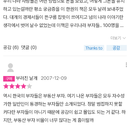
우리 나라 사람들은 어떤 방법으로 돈을 모았고, 어떻게 그돈을 유지
하고 있는걸까란 평소 궁금증을 이 한권의 책은 모두 날려 보내주었
다. 대개의 경제서들이 뜬구름 잡듯이 쓰여지고 넘의 나라 이야기란
생각에서 벗어 날수 없었는데 이책은 우리나라 부자들.. 100명을 상
대로 직접 취재하면서 돈을 쓰고 버는 방법과 돈으로 해결되지 않는
더보기
고민들까지 상세히 나타내 주는 것에 대해 책을 읽는 내내 편안하면
공감 (
6
)
댓글 (0)
서도 쉽게 이해가 되어 읽은지 몇시간 밖에 되지 않았는데 벌써 책을
덮어야 했다. 그런후 아쉬움에 다시 한번 책을 읽었는데.. 이 좋은 책
을 다른분도 읽어 보시길 권하고 싶다.
메뉴
부러진 날개
2007-12-09
역시 한국의 부자들은 부동산 부자. 여기 나온 부자들은 모두 자수성
가한 일반인이 동경하는 부자들만 소개되었다. 정말 범접하지 못할
커다란 부자들이 아니기 때문에 공감이 쉽고 몰입도 되는 거 같다. 하
지만, 부동산 부자 비율이 너무 많다는 게 흠이랄까