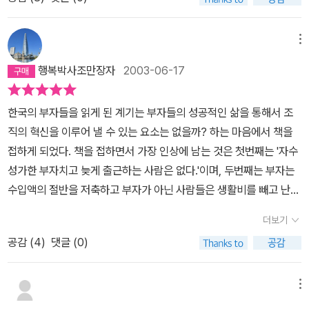
는 눈을 뜨게 해주었다.회사에서 내는 어음을 할인해서 부자가 될수
민들은 크게 상처를 받고 부자들은 더욱 부자가 되었다. 하지만 부자
있는 길을 찾은 사람을 예로 했을때 내가 할수 있으면 좋은것이구 남
들에게 부러운 것은 돈뿐아니라, 부지런함도 있다. 부자들은 독하다.
이 하면 비열하고 나쁜짓이라고 얘기할수도 있겠지만 그렇게 할수 있
메뉴
진짜 독한데, 역시 부자가 되려면 부지런해야 하는 것은 맞는 이야기
다는것도 장점이라고 하면 장점이 아닐까? 그렇게 할인을 해주기 위
행복박사조만장자
2003-06-17
일 것이다. 내가 그렇게 부지런해 질 수 있을까... 내가 부자에게 가장
해서는 일단 자기 종자돈이 어는정도 있었을테구 내가 할인을 해주지
부러운 두가지는 성실성과 돈이다. 특히나 성실성을 가지기란 쉽지가
않는다해도 필요해 의해 그 어음은 할인이 될테니 말이다.주변엔 세
한국의 부자들을 읽게 된 계기는 부자들의 성공적인 삶을 통해서 조
않다. 물질적인 부자보다는 이러한 인격적인 부자가 되는 것이 낫지
금이 급여에서 나가면 나가나보다하고 연말정산땐 그거 받아야 얼마
직의 혁신을 이루어 낼 수 있는 요소는 없을까? 하는 마음에서 책을
않을 런지... 아마도 나는 아직 세상의 때를 덜 탄 탓일까...
나 되냐 하면서 흘려버리는 사람도 쉽게 볼수 있다. 하지만 내가 정당
접하게 되었다. 책을 접하면서 가장 인상에 남는 것은 첫번째는 '자수
하게 돌려받을수 있는 세금이라고 하면 꼭 받아야 한다고 한다... 내가
성가한 부자치고 늦게 출근하는 사람은 없다.'이며, 두번째는 부자는
그렇게 했어도 국가는 개개인을 기억하지 못하기 때문이다. 부자들은
수입액의 절반을 저축하고 부자가 아닌 사람들은 생활비를 빼고 난
절세하는것을 중요시 한다고 한다. 책 앞에 부자가될수 있는 간단한
나머지를 저축한다는 사실이며, 세번째는 부자에게도 재산이 행복의
테스트 질문이 있다. 한번 체크해 보시구 노력하시길... 외국번역서보
더보기
척도가 아니다 라는 사실이었다. 나 또한 이제부터 더욱 아침에 승리
다 현실에 가까운 얘기들이라 더 공감할수 있었다. 10년후의 내 모습
공감 (
4
)
댓글 (0)
하고 저축하면서 살아가고자 한다. 그래야지만이 언젠가 나도 부자로
은 부자가 되어있을까?
서 살 수 있지 않겠나 싶다. 그리고 세번째 언급했듯이 부자라고 모두
가 행복한 것은 아니다. 여기에 대한 해답을 제시하고자 한다. 그것은
메뉴
각자 각자의 숙업이 다르기 때문이다. 작은 실천 하나하나에서 부자