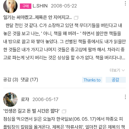
▤ 5월 23일 김려령 (창작과비평사 / 2008년 3월) 한국의 청소년
L.SHIN
2008-05-22
메뉴
들의 일부 모습을 살짝 엿볼 수 있는 책. 가난 따위, 열악한 환경 따위,
일기는 써야겠고..제목은 안 지어지고..
남같지 않은 가정 환경 따위 엿이나 먹으라지. '씨블놈'으로 시작해서
한달 전인 것 같다. C가 소장하고 있던 책 무더기들을 버린다고 내
'씨블놈'으로 끝나는 살벌한 대화체의 문장이긴 하지만 그래서 인간
놓은 것을 보고 나는, ' 아니, 책을 왜 버려~ ' 하면서 쓸만한 책들을
냄새 풀풀 나는 맛있는 진미. ▤ 5월 28일반 브라이언트 外: 강주헌
내 방으로 끌고 와 쌓아 놓았다. 그 선별된 책들 중에서도 내가 읽을만
옮김 (동아사이언스, 휘슬러 / 2007년 5월) 초,중학생을 위한 교육
한 것들은 내가 가지고 나머지 것들은 중고샵에 팔까 해서. 차라리 중
학습서인 <Sciencing Odyssey> 시리즈중 하나. 컬러 그림, 사진
고로 파는게 낫지 버리는 것은 상상을 할 수가 없다. 책을 버리다니!!
들과 쉽고 재밌는 구성으로 범죄수사에서 배울 수 있는 기초적인 지
책을 비롯하여 필요 없다고 생각되는 물건들은 중고라는 이름으로 새
식을 제공. ▤ 5월 29일 스펜서 존스 : 이영진 옮김 (진명출판사 / 2
더보기
로운 주인을 찾아주자고 생각을 했지만 시간이 없다는 핑계로 차일피
000년 3월) 언제 다가올지 모르는 생활환경/사회생활에서의 변화에
공감 (
3
)
댓글 (17)
일 미루고 있었다. 어느 날인가 책들을 들춰 보다가 눈에 띄는 한 권의
미리 대응할 수 있도록 준비하라고 쥐 두 마리와 꼬마 인간 두 명 그리
책을 집어서 내 책장에 꽂았었다. 그것이 바로 [한국의 부자들] 그
고 치즈를 곁들여 충고를 해준다.
리고 나서이번에 손에 들고 보았는데 맨 뒷장의 여백을 보니 구입한
로쟈
2006-05-17
메뉴
날짜와 내 서명이 있었다.오잉? 이게 웬일. 내가 이 책을 샀던가? 그
'인생은 길고 돈 벌 시간은 짧다'
렇다면 어째서 기억도 없나. 왜 C의 소장책들에끼어 있었나.(긁적)
점심을 먹으면서 읽은 오늘자 한국일보(06. 05. 17)에서 하종오 피
어쨌거나 모든 책은 다 때가 있다고 생각하면서 사놓고 몇년 후에 읽
플팀장의 칼럼을 옮겨온다. 제목은 '하류사회'. 얼마전 같은 제목의 책