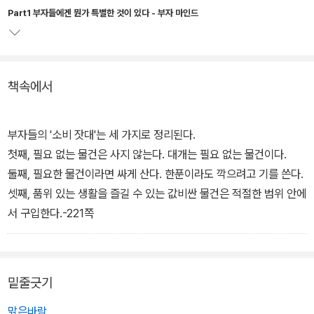
는 단순히 수치의 나열에 그치지 않고, 그들로부터 한국에서 부자가
Part1 부자들에겐 뭔가 특별한 것이 있다 - 부자 마인드
되는 법을 알아냈다는 것이다. 이 책에는 부자에 대한 미화도 비난도
부자들의 목돈 만들기 과정부터 이를 거액의 재산으로 불려나가는 과
없다. 최대한 객관적으로 그들이 부자가 된 노하우를 전해준다.
<부
정을 실제 사례로 보여주는 이 책은 투자에 대한 부자들의 철학과 노
자 아빠 가난한 아빠>
가 한국 실정에 맞지 않고, 부자가 되는 실용적
하우를 전해준다. 저자는 부자를 이해할 수 있어야 비로소 부자의 길
책속에서
인 정보가 없었다고 불만을 터뜨렸던 분들에게 이 책을 권한다. 이 책
에 접어든다고 주장한다.
마저도 실용적이지 않다고 불평한다면 손 안대고 코 풀려는 심산이라
고밖에는 볼 수 없다.
- 최근주 (2003-04-09)
부자들의 '소비 잣대'는 세 가지로 정리된다.
첫째, 필요 없는 물건은 사지 않는다. 대개는 필요 없는 물건이다.
둘째, 필요한 물건이라면 싸게 산다. 한푼이라도 깍으려고 기를 쓴다.
셋째, 품위 있는 생활을 즐길 수 있는 값비싼 물건은 적절한 범위 안에
서 구입한다.-221쪽
밑줄긋기
맑은바람