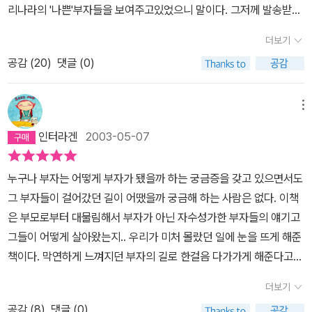
리나라의 '나쁜'부자들을 보여주고있었으니 말이다. 그저께 발송받은
지는 않더라도 역시 난 부자에대한 고정관념이 있기 때문인지, 부정
한국의 부자들..그저 뛰어난 안목만으로가 아니라 발로 뛰고 머리로
적인 견해를 떨쳐버릴 수 없었고, 이책역시 부자마인드보다는 부자들
더보기
캐고 몸으로 실천한 존경할수밖에 없는 사람들 이야기가 구체적이고
이 어떤 생활을 하나 지켜보았다. 그리고 주식 언어역시 설명은 나왔
공감 (
20
)
댓글 (0)
도 객관적으로 실려있었다정보와 흐름을 파악해 중간중간 돈의 흐름
다고는 하지만, 어렵기도 했고, 지금의 나보다는 한 10년, 20년후의
을 캐치한다는 노력형 부자들..책을 읽고 난뒤의 내 삶의 목표가 달라
나에게 사회에 물들었을때 필요할 책이라는 생각이 든다. 지금의 나
졌꼬 이젠 내 생활도 달라질것이다. 새벽5시에 일어나 영어학원다니
메뉴
는 이책에서 돈에 집착하는 부자들은 조금 부정적으로 보인다. 지금
기를 몇년이나 꾸준히 했다는 이모씨의 이야기는..역시 새벽 강좌 끊
까지 돈은 전부가 아니라 인격이 최고라고, 배운 나의 지식이 전부 부
인터라겐
2003-05-07
고도 한달을 못버틴 스스로를 몸도 마음도 가난한 평민으로 남아있는
정당한 느낌이기도 하다. 최근들어 더욱 물질주의가 심해진듯해서,
이유를 깨닫게 해주었다. 지금 학생이든 회사원이든 여자건 남자건..
서글프기도 하다. 평범한 삶을 원했던 나역시도, 이책을 읽으면서 자
누구나 부자는 어떻게 부자가 됐을까 하는 궁금증을 갖고 있으면서도
한번쯤은 읽어봐야할책이라고 생각한다. 내일부터 생활의 패턴과 생
본주의에서 부자가 아니면 서러움을 당하겠다는 생각이 들면서, 최소
그 부자들이 걸어갔던 길이 어땠을까 궁금해 하는 사람은 없다. 이책
각이 바뀌게 될테니까 말이다.
한 서민층에서 조금은 윗단계로 올라가야 겠다는 생각이 들었다. 돈
은 부모로부터 대물림해서 부자가 아닌 자수성가한 부자들의 얘기고
이 없으면 서러움만 당할 것이라는 생각이 든다. 부자들은 더욱 부자
그들이 어떻게 살아왔는지.. 우리가 미처 몰랐던 일에 눈을 뜨게 해준
가 되려하고, 그 과정에서 상처를 받는 서민들도 있을 것이다. 그리고
책이다. 막연하게 느껴지던 부자의 길로 한걸음 다가가게 해준다고
경제를 이끌어 가는 부자들이 너무 해외에 돈을 쏟아부어서도 안될듯
할까.. 지금은 많은 변화가 있어 그들이 갔던 길로 똑같이 찾아갈수도
더보기
하다. 내가 아는 한도내에서 IMF는 잘못된 정책탓도 있지만, 부자들
없고 또 그렇게 똑같이 해서는 늦었지만 그래도 앞으로 그런길을 찾
의 무분별한 해외 자금 유출도 한 몫했다고 들었다. 그리고 거기서 서
공감 (
8
)
댓글 (0)