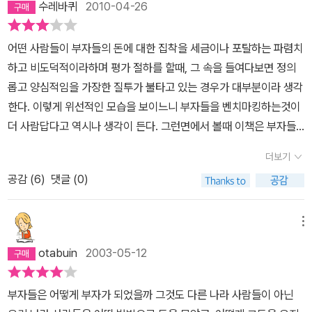
수레바퀴
2010-04-26
가 될 수 있었을지 모르지만 만약 그 사람에게 가난의 숙업이 있었다
면 그 사람은 부자가 될 수 없었을 것이다. 또한 행복하지도 않을 것이
어떤 사람들이 부자들의 돈에 대한 집착을 세금이나 포탈하는 파렴치
다. 우리는 모두 숙업(쉽게 말하자면 팔자)을 가지고 태어난다. 때문
하고 비도덕적이라하며 평가 절하를 할때, 그 속을 들여다보면 정의
에 이 숙업을 전환하지 않으면 행복한 삶을 살 수 없다. 그렇기에 모두
롭고 양심적임을 가장한 질투가 불타고 있는 경우가 대부분이라 생각
가 숙명전환 할 수 있고 행복하게 되는 우주 근원의 法을 소개하고자
한다. 이렇게 위선적인 모습을 보이느니 부자들을 벤치마킹하는것이
한다. 바로 南無妙法蓮華經
더 사람답다고 역시나 생각이 든다. 그런면에서 볼때 이책은 부자들
의 습성및 정신 세계를 엿볼수 있는 솔직 담백한 내용으로 구성되어
더보기
있기에 하나의 정신적 참고 자료로 삼기에 부족함이 없는 책이다.
공감 (
6
)
댓글 (0)
메뉴
otabuin
2003-05-12
부자들은 어떻게 부자가 되었을까 그것도 다른 나라 사람들이 아닌