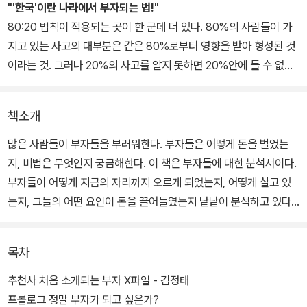
"'한국'이란 나라에서 부자되는 법!"
80:20 법칙이 적용되는 곳이 한 군데 더 있다. 80%의 사람들이 가
지고 있는 사고의 대부분은 같은 80%로부터 영향을 받아 형성된 것
이라는 것. 그러나 20%의 사고를 알지 못하면 20%안에 들 수 없다.
그런데 대부분의 20%는 그들이 부자임을 자랑하지도, 노하우를 떠
벌리지도 않는다. 그래봤자 그들에게 득 될게 없으니까. '우리가 부자
책소개
가 되지 못하는 이유는, 우리 주변에 부자가 없기 때문'이라는 로버트
기요사키의 말은 바로 이런 뜻이다. 그러니 부자 친구가 없다면 이 책
많은 사람들이 부자들을 부러워한다. 부자들은 어떻게 돈을 벌었는
을 읽어야한다. 미국에서 처음 부자들을 인터뷰해서 쓴 부자들의 분
지, 비법은 무엇인지 궁금해한다. 이 책은 부자들에 대한 분석서이다.
석서인
<이웃집 백만장자>
가 저자들 스스로를 놀라게 하고, 미국 사
부자들이 어떻게 지금의 자리까지 오르게 되었는지, 어떻게 살고 있
회에 큰 반향을 불러일으킨 것은 바로 그 때문이다. 20%의 부자들의
는지, 그들의 어떤 요인이 돈을 끌어들였는지 낱낱이 분석하고 있다.
사고방식, 생활방식은 80%의 사람들이 영화나 드라마에서 보고 상
상하던 것과는 전혀 딴판이었던 것이다. 이 책은 한국판
<이웃집 백
저자는 1년 2개월간 100명이 넘는 부자들을 만나 설문조사를 하고,
목차
만장자>
이다. 백만장자의 사고방식, 생활패턴을 여과없이 보여준다
그들의 생생한 겸험을 담아냈다. 대상은 우리 주위에서 흔히 발견할
는 점에서 그렇고, 80%의 독자들이 보기엔 너무나 낯선 내용이기에
수 있는, 거주 중인 집을 뺀 자산 총액이 10억 이상인 자수성가한 사
추천사 처음 소개되는 부자 X파일 - 김정태
그렇다. 그러나 이 책이 <이웃집 백만장자>보다 훨씬 실용적인 이유
람들로 잡았다.
프롤로그 정말 부자가 되고 싶은가?