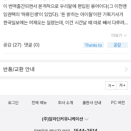
는 내 습성을 생각해보면 무리도 아닌가. 서명 날짜를 보아하니 200
이 번역출간되면서 본격적으로 우리말에 편입된 용어이다(그 이전엔
3년 7월, 그러니까 나는 5년째가 되어서야 읽게 된 것인데, '언젠가는
임권택의 '하류인생'이 있었다). '돈 밝히는 아이들'이란 기획기사가
내게 필요할 것'이라는 나의 예상은 적중했다. 오랜만에 책을 맛있게
한국일보에는 어제오는 실렸는데, 이건 시간날 때 따로 빼서 다루려
먹었다. 솔직히 말하면 나는 부자들에 대해 관심이 없었다. 악바리처
고 한다. -한때 한국의 신문이란 신문들이 온통, 소위 중산층 이상
럼 돈을 모으는 것에도 관심이 없고, 사치를 부리거나 '있는 폼' 잡고
더보기
을 타깃으로 한 지면 제작에 열을 올리던 때가 있었다. ‘위켄드’ 같은
사는 것에도 관심이 없다. 성공이나 유명세 타는 것에도 그다지 관심
공감 (
27
)
댓글 (0)
영문 이름이나 혹은 ‘떠나자’ 어쩌구 하는 타이틀을 달고는, 중산층이
이 없다. 내가 늘 갈구하는 것은 '내가 원하는 일을 하는 것' 뿐이었다.
라면 적어도 이런 브랜드의 옷은 입어야 되고 주말이면 저런 레스토
그런데 이번에는 왠일인지 이 책이 너무나맛있는게 아닌가. 여전히
랑에는 가야 되며 평소에 고상하게 요런 정도 라벨의 술을 들이켜고
부라는 것에는 그다지 관심이 없긴 마찬가지이지만, 조금은 부자들에
반품/교환 안내
틈나면 남국으로 해외여행도 떠나는 삶의 멋이 있어야 한다고 부추기
대해 이해할 수 있는 시간이 되었다. 그러나 이 책이 소개하는 것처럼
는 별지들이었다.-한 신용카드회사의 광고처럼 ‘열심히 일한 당신 떠
'자수성가한' 부자들에 대해서만 맛보았기 때문에 실제 내 주변에 있
나라!’, 한 마디로 신나게 먹고 마시고 입고 놀아라는 것이 그런 지면
는 '타고난' 거물급 부자들에 대한 정보는 여전히 백지다. 하지만 한
에 실린 기사의 주요내용들이었는데, 그게 언제냐 하면 10년쯤 전이
가지 확실한 것은 자수성가형 알부자이든 거물급 타고난 부자이든 모
로그인
전체 메뉴
회사 소개
출판사 안내
PC 버전
다. IMF사태 직전이었다. 그러다 한국의 중산층은 망했다.-일본의 중
두 똑같은 인간이라는 것이 나는 재미있다. 그들이라고 일반인들과
산층도 망한 모양이다. 일본에서 2005년 최고의 베스트셀러였다는
다를게 없다는 것을 최근에 경험으로 깨닫고 있는 중이다. 어떤 분 때
(주)알라딘커뮤니케이션
<하류사회(下流社會)>라는 책이 며칠 전 국내 번역됐다. 마케팅 전
문에흥미가 생겨서 이 책을 읽은 것 뿐이니까. 한 가지 확실한 것은 드
문가인 이 책의 저자 미우라 아츠시는 2002~2005년 일본인들의
1544-2514
일반문의 (발신자 부담)