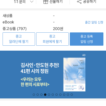
선물하기
공유하기
새상품
-
eBook
-
출간 알림 신청
중고상품 (797)
200원
중고
중고
중고 등록
알라딘에 팔기
회원에게 팔기
알림 신청