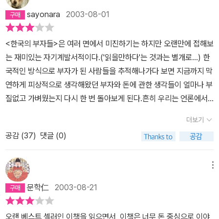
한 이는 이글을 읽고 최소한 이 세상의 부가 어떠한 식으로 움직이는
sayonara
2003-08-01
지를 파악을 해야 할 것이다. 대를 이어 가난을 물려줄것이 아니라, 1
0년, 30년, 50년이 걸리더라도 가난을 탈출할 기회를 만들어야 할
<한국의 부자들>은 여러 면에서 미진하기는 하지만 오랜만에 접해보
것이다. 노력만으로는 안된다. 왜냐하면 그들은 나보다 더 똑똑하니
는 재미있는 자기계발서적이다.('읽을만하다'는 것과는 별개로...) 한
깐. 배워라! 읽어라! 어떤식으로 그들이 나를 강탈해 가는지를... 그리
국적인 방식으로 부자가 된 사람들을 추적해나가다 보면 지금까지 막
고 최소한의 방어라도 하라!!! 이것이 그나마 지금의 가난한 이에게 던
연하게 피상적으로 생각해왔던 부자와 돈에 관한 생각들이 얼마나 부
져질수 있는 말이 아닐까 생각한다.나는 가난한 이다. 하지만, 부자를
질없고 가벼웠는지 다시 한 번 돌아보게 된다.흔히 우리는 언론에서
꿈꾼다. 내가 원하는 부자는 과연 어떤 것일까? 하고 자문해본다. 책
무책임하게 떠드는대로 중국의 가능성에 대해서 무작정 낙관적으로
에 의하면 나는 부자가 될 자질이 있다. 그래서 실천의 방법을 고민하
더보기
생각하고 있다. 본문에서 언급한대로 '중국의 인구가 얼마인데 팬티
고 있다. 안사람에게 책을 내일까지 읽을것을 권했고, 내일 우리의 꿈
공감 (
37
)
댓글 (0)
한 장씩만 팔아도~'하는 식으로 말이다. 또한 부자들은 전부 가정에
을 같이 공유해서 이야기해보자고 했다. 30년 50년뒤 나는 웃으며
불화가 있고 자식들은 공부는 않고 말썽만 피우는 패륜아들이라고 생
죽고 싶다. 후회없이 살았다고 웃으며 죽고 싶다. 내 아이들과 내 주위
각한다.<한국의 부자들>을 읽고 느낀 점은, 결국 이러한 막연하고 가
메뉴
의 모든이들에게 저사람 참 잘살았다는 후일담이 들리게 살고 싶다.
벼운 생각들이 부자가 되는데 걸림돌로 작용한다는 것이다. 비록 이
참으로 원대한 꿈일것이다. 현재의 부자들이 이 책을 읽을지는 모르
문학仁
2003-08-21
렇게 해라 또는 저렇게 해라는 식의 내용이 부족하지만 부자들의 삶
겠지만, 이책에서 빠져있는 메시지 하나를 보낸다. 내가 원하는 부자
을 다큐멘터리형식으로 추적한 것만으로도 말하고자 하는 바를 충분
에 관한 것이다. 바로 위에서 말했듯이, 나는 부자를 꿈꾼다. 부자가
오랜 베스트 셀러인 이책을 읽으면서, 이책은 너무 돈 중심으로 이야