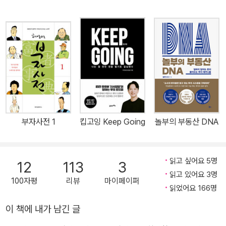
부자사전 1
킵고잉 Keep Going
놀부의 부동산 DNA
읽고 싶어요 5명
12
113
3
읽고 있어요 3명
100자평
리뷰
마이페이퍼
읽었어요 166명
이 책에 내가 남긴 글