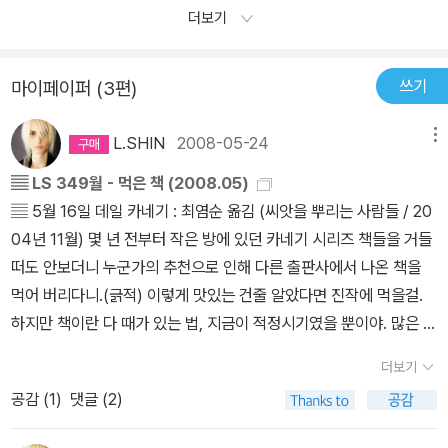
더보기
쓰기
마이페이퍼 (3편)
L.SHIN
2008-05-24
메뉴
▤ LS 349월 - 먹은 책 (2008.05)
▤ 5월 16일 데일 카네기 : 최염순 옮김 (씨앗을 뿌리는 사람들 / 20
04년 11월) 몇 년 전부터 작은 방에 있던 카네기 시리즈 책들을 거들
떠도 안보더니 누군가의 추천으로 인해 다른 출판사에서 나온 책을
먹어 버리다니.(긁적) 이렇게 맛있는 건줄 알았다면 진작에 먹을걸.
하지만 책이란 다 때가 있는 법, 지금이 적정시기였을 뿐이야. 많은 실
례를 들여 서술한 것이 쉽고 재밌게 읽혔다. ▤ 5월 22일 한상복 (위
더보기
즈덤하우스 / 2003년 2월) 누구나 노력을 하면 부자가 될 수 있다는
공감 (
1
)
댓글 (2)
희망을 던져준다. 그러나 근면, 성실, 신용, 원칙, 신념들을 중요하게
생각하지 않는다면 결코 부자가 될 수 없다는 충고도 아끼지 않는다.