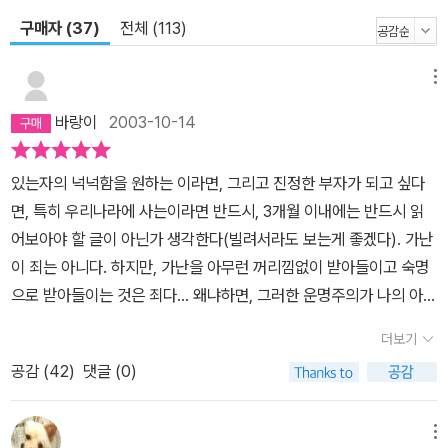
구매자 (37)
전체 (113)
메뉴
바랑이
2003-10-14
있는자의 넉넉함을 원하는 이라면, 그리고 진정한 부자가 되고 싶다
면, 특히 우리나라에 사는이라면 반드시, 3개월 이내에는 반드시 읽
어보아야 할 글이 아닌가 생각한다(빌려서라도 보는게 좋겠다). 가난
이 죄는 아니다. 하지만, 가난을 아무런 꺼리낌없이 받아들이고 숙명
으로 받아들이는 것은 죄다... 왜냐하면, 그러한 운명주의가 나의 아내
(남편)와 나의 자식들을 좀더 아픈 불행으로 몰아넣기 때문이다. 가난
더보기
한자를 더욱 가난하게 만드는것 그것이 부자의 기본적인 속성이다.
공감 (
42
)
댓글 (0)
자의건 타의건간에 말이다. 부라는 건 한정되어 있어서 모든이가 같
이 공유할 수는 없어보인다. 특히, 인간의 욕망의 속성상 끊임없이 가
지려고 하는 속성에 비춰보면 더욱더 그러한 점은 확실해 진다. 가난
메뉴