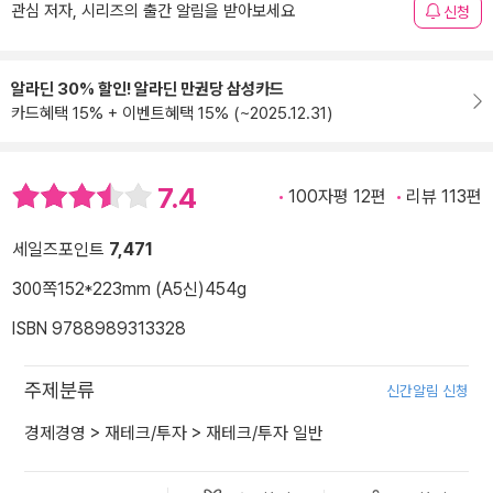
관심 저자, 시리즈의 출간 알림을 받아보세요
신청
알라딘 30% 할인! 알라딘 만권당 삼성카드
카드혜택 15% + 이벤트혜택 15% (~2025.12.31)
7.4
100자평 12편
리뷰 113편
세일즈포인트
7,471
300쪽
152*223mm (A5신)
454g
ISBN 9788989313328
주제분류
신간알림 신청
경제경영
>
재테크/투자
>
재테크/투자 일반