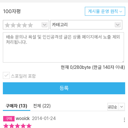
‘지혜’를 배우는 것은 아니다. 그래서 지혜롭고 창의적인 생각을 하는
것이 어렵게 느껴진다. 심지어 그런 것들은 천재들의 전유물이라고
100자평
게시물 운영 원칙
생각하기도 한다. 그러나 타고나면서부터 천재적 재능을 보이는 경우
도 있지만 후천적으로 숨겨진 재능을 계발하여 창의적 인물이 된 경
카테고리
우도 많이 있다. 미국에서 노벨상을 탄 인물들은 대부분 하버드, MIT
등 명문대 출신이다. 그러나 이 말은 틀렸다. 우리의 예상과는 달리 대
부분 평범한 학교 출신들이다. 이 사실은 말콤 글래드웰의 ‘아웃라이
어’라는 책에도 잘 나와 있다. 굳이 노벨상 탄 사람들의 출신 학교를
조사하지 않아도 우리는 후천적 노력이 얼마나 큰 인생의 변화를 가
현재
0
/280byte (한글 140자 이내)
져 오는지 잘 알고 있다. 노력이 창의적 생각을 길러줄 수 있다. 그래
스포일러 포함
서 결국 질문은 하나만 남게 된다. ‘그렇다면 우리는 생각의 기술을 어
떻게 배울 것인가?’ 이 질문에 대한 답을 [메타생각]을 통해 얻을
등록
수 있을 것이다. 천재들의 전유물인 발상 속에 숨은 ‘생각의 도약 기
술’이 바로 메타생각으로 수렴한다. 이 책은 수학책인가? 저자는 한마
구매자 (13)
전체 (22)
디로 잘라서 ‘아니다’라고 한다. 분명히 이 책의 주인공 갬은 분명히
‘수학’을 배우고자 화자를 찾아오고 스토리상 화자는 분명 갬의 수학
wooick
2014-01-24
선생님이다. 그런데 왜 저자는 이 책을 수학책이 아니라고 할까? 여기
메뉴