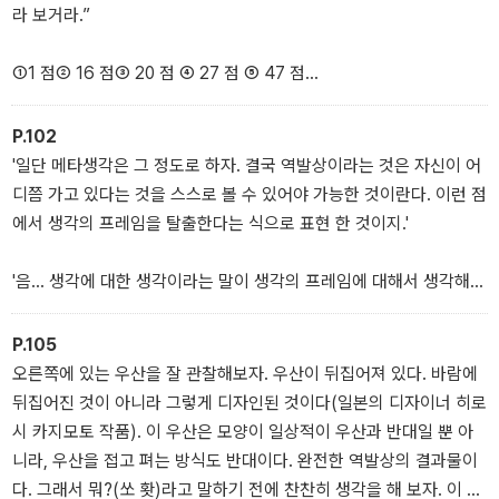
래서 좀 더 생각의 과정을 친절하게 설명해 달라고 부탁을 했다. 그는
라 보거라.”
수학 공식을 이용해서 풀려고 하다가 ‘그 생각을 잠시 멈추고’ 순간적
으로 다른 모양을 상상해 보았다고 한다. 나는 ‘잠시 생각을 멈추고’라
①1 점② 16 점③ 20 점 ④ 27 점 ⑤ 47 점
는 부분에 주목하였다.
우리는 일단 생각이 시작되면 그것을 멈출 수 없다. 생각은 관성적으
P.102
로 움직이는 데 ‘수학공식으로 푼다는 생각’을 스스로 관찰하지 못하
'일단 메타생각은 그 정도로 하자. 결국 역발상이라는 것은 자신이 어
면 그냥 그 생각대로 달려간다. 그래서 발상의 전환이 어려워진다. 발
'글쎄요. 좀 어려운데요? 그냥 계산을 해보면 안 될까요?'
디쯤 가고 있다는 것을 스스로 볼 수 있어야 가능한 것이란다. 이런 점
상의 전환은 ‘자신의 생각’을 다시 ‘생각 해 보는 것’이 필요하다. 바로
에서 생각의 프레임을 탈출한다는 식으로 표현 한 것이지.'
이것이 메타생각이다. 그 친구가 ‘생각을 잠시 멈춘다는 것’이 바로 메
'계산? 그래, 계산을 해보면 되지. 가능한 경우의 점수를 모두 계산해
타생각의 시작이다. 나는 여러 가지 발상이 가능한 이 문제를 고안하
볼래?
'음... 생각에 대한 생각이라는 말이 생각의 프레임에 대해서 생각해
여 ‘생각의 전환’과정을 실험해 본 것이다.
아마 한 시간은 족히 걸릴 거야. 단순 계산을 하지 않고 구하는 방법이
본다는 것이군요.'
있지.'
P.105
- 머리말 중 발췌
'그렇지. 생각에 대한 생각을 통해 자신이 무엇을 모르고 무엇을 알고
오른쪽에 있는 우산을 잘 관찰해보자. 우산이 뒤집어져 있다. 바람에
“계산 없이요? 어떻게요?”
있는 가를 스스로 질문을 하게 되면서 그것을 통해 생각의 좌표를 알
뒤집어진 것이 아니라 그렇게 디자인된 것이다(일본의 디자이너 히로
아내게 되고, 그 좌표의 도움을 받아서 행로를 바꿀 수 있단다. 정리하
시 카지모토 작품). 이 우산은 모양이 일상적이 우산과 반대일 뿐 아
'잘 들어! 다섯 발을 쏘았고 모두 과녁에 맞았다. 과녁 점수가 모두 홀
자면 생각에 대한 생각은 메타생각이고, 생각의 프레임은 생각이 흘
니라, 우산을 접고 펴는 방식도 반대이다. 완전한 역발상의 결과물이
수이니 아무렇게 화살을 쏘아도 총 점수의 합은 홀수지? 그렇다면, 답
러가는 시스템이란다. 그 시스템속의 구체적인 행로가 생각이다. 결
다. 그래서 뭐?(쏘 홧)라고 말하기 전에 찬찬히 생각을 해 보자. 이 역