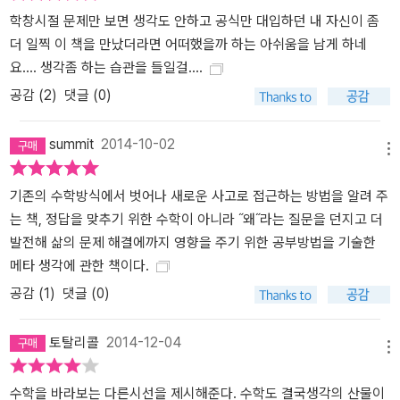
서 잠시 위대한 수학자 힐베르트의 일화를 살펴보자. 힐베르트
학창시절 문제만 보면 생각도 안하고 공식만 대입하던 내 자신이 좀
(David Hilbert, 1862 ~ 1943)는 독일의 수학자이다. 19세기 말 및
더 일찍 이 책을 만났더라면 어떠했을까 하는 아쉬움을 남게 하네
20세기 초에 가장 위대한 수학자 중 하나로 손꼽힌다. 힐베르트 공간
요.... 생각좀 하는 습관을 들일걸....
을 정의하여 함수해석학의 기초를 닦았다. 또한 일반 상대성 이론을
수학적으로 정의하는 데 핵심적인 역할을 하였다. 힐베르트는 당대
공감 (
2
)
댓글 (0)
수학계의 지도자였으며, 힐베르트의 문제를 통해 심지어 오늘날까지
도 수학계의 흐름에 큰 영향을 끼치고 있다. 수학자 힐베르트와 관련
summit
2014-10-02
메뉴
하여 재미있는 일화가 하나 있다. 힐베르트의 제자 하나가 어느 날 부
터 수학 수업시간에 나오지 않았다. 그 학생이 수학을 그만두고 시인
기존의 수학방식에서 벗어나 새로운 사고로 접근하는 방법을 알려 주
이 되기로 했다는 얘기를 듣자 힐베르트는 이렇게 대답했다. “잘 했
는 책, 정답을 맞추기 위한 수학이 아니라 ˝왜˝라는 질문을 던지고 더
어! 그 친구는 수학자가 될 정도의 상상력은 없었으니까." 이 이야기
발전해 삶의 문제 해결에까지 영향을 주기 위한 공부방법을 기술한
를 통해 ‘수학책이 아니다’라는 저자의 말을 어느 정도 수긍할 수 있지
메타 생각에 관한 책이다.
않을까? 실제 이 책은 새로운 눈으로 수학에 접근하는 법을 담고 있
공감 (
1
)
댓글 (0)
다. 이미지 사고법 같은 기술이 바로 그런 새로운 눈이다. 그러나 책을
두 번 읽게 되면 이 책은 창의적으로 생각하는 법을 이야기 하고 있다
토탈리콜
2014-12-04
는 것을 알 수 있다. 즉, 수학을 통해서 생각의 기술을 훈련하고 그것
메뉴
을 재구성해서 창의적인 생각을 만들어 보라는 것이다. 수학은 입시
수학을 바라보는 다른시선을 제시해준다. 수학도 결국생각의 산물이
에 중요한 과목이라서 이 책에 등장하는 것이 아니고 수학을 통해서