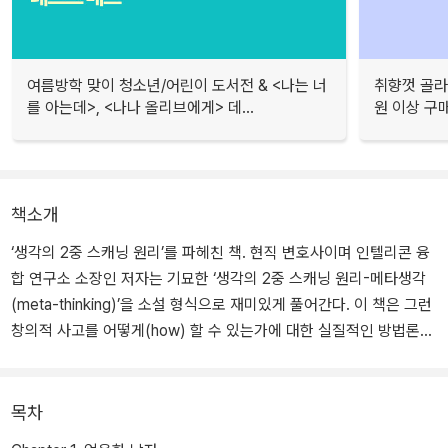
여름방학 맞이 청소년/어린이 도서전 & <나는 너
취향껏 골라
를 아는데>, <나나 올리브에게> 데...
원 이상 구
책소개
‘생각의 2중 스캐닝 원리’를 파헤친 책. 현직 변호사이며 인텔리콘 융
합 연구소 소장인 저자는 기묘한 ‘생각의 2중 스캐닝 원리-메타생각
(meta-thinking)’을 소설 형식으로 재미있게 풀어간다. 이 책은 그런
창의적 사고를 어떻게(how) 할 수 있는가에 대한 실질적인 방법론을
제시한다.
이 책은 전혀 경험하지 못한 새로운 생각의 개념을 담고 있다. 이 새로
목차
운 개념은 단순한 발상법이나 공부 방법론에 대한 것이 아니다. 자신