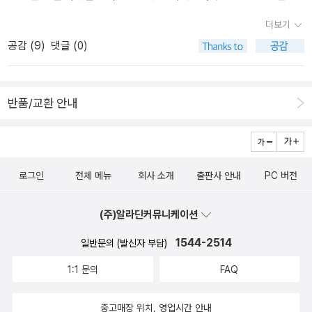
<내 이웃의 안녕>도 나온다. 이 작가는 이번에 처음 알게 된 작가다.
하는 책에서는 본론을 간단히 말하는 것을 중요하게 생각하는 경우도
더보기
문학계간지까지는 볼 여력이 없다보니 놓치는 작가가 많다.
많은데, 이 책은 커뮤니케이션론을 전공한 저자의 책이라서 그런지,
공감 (
9
)
댓글 (0)
<제2회 EBS 라디오문학상 작품집>이 나왔다. 1회차에는 발
잡담에서도 좋은 점을 찾아낸 것은 아닐까 합니다. 2. 처음 20시간의
간이 안 된 것으로 보인다. 대상은 유순하의 '바보아재'다. 표지의 그
법칙-- 조시 카우프만-- 부제는 무엇이든 가장 빠른 시간 내에, 가장
림체가 웃음을 자아낸다. 문학과지성사에서는 한국문학전집을 오랜
완벽하게 배운다, 입니다. 배움중독자라고 스스로를 소개하는 저자는
반품/교환 안내
만에 내놨다. 작품은 채만식의 <탁류>다. 문학동네 한국현대문학전
여러가지 일을 배우고싶어하지만, <아웃라이어>에서 말콤 글래드웰
집을 살짝 견제하기 위함으로 보이기도 한다. <21세기 T.S. 앨리엇>
이 말한 것처럼 1만시간이나 집중적인 투자를 하면서 배워야한다는
은 앨리엇학회가 엮은 앨리엇분석서다. 다른 앨리엇총서가 나온지 얼
건 현실적으로 어렵다는 생각을 가지고, 원하는 목적에 맞게 계획을
마 안되어 바로 이어나왔다. 시공사 세계문학전집으로는 피
정해서 단시간에 일정정도까지 습득하는 것을 목적으로 하는 것 같습
츠제럴드의 <밤은 부드러워>와 미국작가 카슨 매컬러스의 <마음은
로그인
전체 메뉴
회사 소개
출판사 안내
PC 버전
니다. 그래도 단시간에 배울 수 있는 비법을 설명할 것 같아서, 기대하
외로운 사냥꾼>이 번역됐따. 카슨 매컬러스의 경우 처음듣는 작가라
고 있겠습니다. 3. 메타생각-- 임영익-- 부제는 생각위의 생각, 이고,
생소하기도 하다. 이매진에선 왠일로 소설이 번역됐다. '아
표지에는 생각의 2중 스캐닝기법 : 생각을 폭발시키는 생각의 점화장
(주)알라딘커뮤니케이션
동 성폭력, 계급, 빈곤, 모성이라는 복잡한 주제를 다룬'작품이라고 한
치, 라고 써있습니다. 이 책에서 말하는 메타생각이란 ‘자신이 생각하
1544-2514
일반문의 (발신자 부담)
다. 작가는 미국의 도로시 앨리슨이다. <디센던트>는 영화개봉 한지
는 것을 다시 생각하는 것’이다. 개념적으로 메타인지(meta-cogniti
가 언젠데 지금 소설이 나왔다. 개인적으로 영화는 큰 감흥이 없었던
on)와 유사하지만 메타생각은 실제로 창의적인 생각을 구현 할 수 있
1:1 문의
FAQ
것으로 기억한다. <작은 도릿>은 찰스디킨스의 작품이다. 도릿? 이름
는 ‘생각의 스위치’ 기술을 모두 담고 있고, 새로운 생각의 개념을 담
이 특이하다. 일본소설로는 아사카 코타로의 <가솔린 생활>
지만, 공부방법론과는 차이가 있다고 합니다.. 수학책은 아니면서도
중고매장 위치, 영업시간 안내