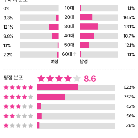
적인 틀에서 벗어나 있다. 그러나 창의성과 융합의 시대가 절실히 요
10대
1.1%
0%
구하는 새로운 눈과 사고법이 숨어 있다. 그것이 바로 이 책의 제목인
20대
16.5%
3.3%
‘메타생각’이다. 이것은 어떤 문제를 해결해 하는 과정에서 자신의 생
30대
23.1%
12.1%
각이 움직이는 흐름을 모니터링 하는 기법이다(생각의 2중 스캐닝 기
40대
18.7%
법). 생각의 프레임 속에서 관성적으로 움직이는 자신의 생각을 잠시
8.8%
멈추고 문제를 바라보고 있는 자기 자신을 바라보는 것. 이것이 바로
50대
12.1%
1.1%
논리 위의 논리, 생각위의 생각이라고 하는 메타생각이다. 저자는 이
60대
1.1%
2.2%
최상위 생각의 개념을 다양한 생각의 기술과 결합시켜서 하나의 창의
여성
남성
적 발상을 만들어 내는 ‘생각의 점화장치’로 구체화 시키고 있다. 생각
하는 법 우리는 학교나 일터에서 항상 무언가를 배우며 그것을 통해
8.6
평점 분포
세상과 자신을 변화시켜 나간다. 그런데 이런 과정 속에서 우리는 정
52.1%
작 중요한 ‘생각하는 법’에 대해선 무지하며 소홀하다. 사실 책이나 학
35.2%
교가 ‘생각하는 법’을 직접적으로 가르쳐 주지는 않는다. 생각하는 법
4.2%
즉 생각의 기술은 지식과는 약간 다른 것이기에 단순하게 접근하여서
는 얻을 수 없는 것이다. 일상적인 의미에서 공부를 한다는 것은 ‘생각
5.6%
하는 법’을 깨달은 사람들이 만들어 낸 창조물, 즉 지식을 익히는 과정
2.8%
이다. 결국 우리는 지식을 얻는데 많은 노력을 할 뿐 그 지식을 통해