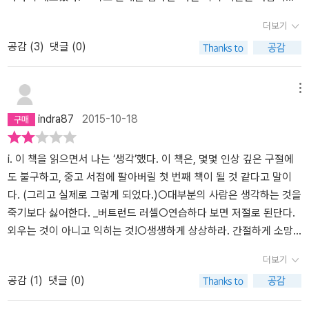
않을까?’ 하는 바람에 뒤에 있는 답을 보지 않고 열심히 풀어 보았다.
더보기
보통 ‘너도 평범하구나’ 하는 소리를 듣고 싶어하지는 않으니까. 결과
공감 (
3
)
댓글 (0)
는 ‘나는 평범하다’ 이다. 입시 교육의 폐단인지 원래 성격이 그런지
몰라도 숫자를 보든, 도형을 보든 문제를 보는 순간 계산부터 하려고
하는 나를 발견 하게 되었다. 마치 컴퓨터 enter key를 누르는 순간
메뉴
프로그램이 돌아가는 것처럼 말이다. 작가는 이러한 현상을 생각의
indra87
2015-10-18
프레임이라고 말한다.|우리가 문제를 보는 순간 그 문제의 형식이나
내용이 하나의 정보로 작용하고, 이것이 생각의 프레임을 만들기 때
문에 자신도 모르게 생각이 그 틀에 따라 움직이게 된다. 97이 프레
i. 이 책을 읽으면서 나는 ‘생각’했다. 이 책은, 몇몇 인상 깊은 구절에
임에 빠져 기차가 레일 위로만 달리듯 하는 것이 아니라 탈선해서 문
도 불구하고, 중고 서점에 팔아버릴 첫 번째 책이 될 것 같다고 말이
제를 보면 계산 문제가 아니라 패턴을 발견하는 직관을 요하는 문제
다. (그리고 실제로 그렇게 되었다.)○대부분의 사람은 생각하는 것을
란 것을 알게 되는 경우가 많다. 프레임에서 벗어나 내가 프레임에 빠
죽기보다 싫어한다. _버트런드 러셀○연습하다 보면 저절로 된단다.
져 있구나 하고 밖에서 바라보는 것이 메타 생각이다. 이것은 계산을
외우는 것이 아니고 익히는 것!○생생하게 상상하라. 간절하게 소망
하려고 하는 것이 아니라 되도록이면 계산을 피하려고 ‘생각하는 것’
하라. 그것이 이루어질 것이라고 진지하게 믿어라. 그리고 이루어지
더보기
이다.|메타생각은 생각을 생성하고, 모으고, 연결하고, 통합하고, 확
도록 열정적으로 실천에 옮겨라. 그러면 무슨 일이든 이루어진다. _폴
공감 (
1
)
댓글 (0)
장하고, 지배하는 최상위의 생각이다.메타생각은 자신의 생각에 대해
마이어○수학 안에 아름다움이 있고, 아름다움 안에 수학이 있다. _마
서 다시 생각하는 것부터 출발한다. 자신의 생각을 모니터링 하면 다
이클 스타버드○지우개로 지우는 것은 머리를 지우고 생각이 지나간