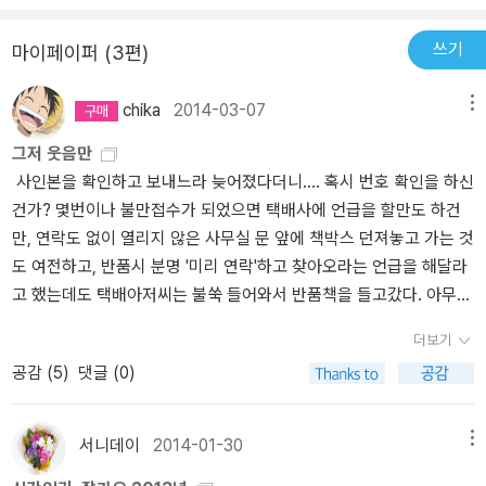
양한 '생각의 기술'을 자유자재로 활용할 수 있다. 생각의 기술이 'wh
시간도 지우는 것이다.○자신의 생각 방식에 따라 생각의 약점이 치
at'이라면 메타생각은 'how'를 가능하게 한다. 생각을 '잘' 할 수 있는
유가 되면 놀라운 통쾌함과 유쾌함이 밀려온다.○예부터 생각이 잘
쓰기
마이페이퍼 (3편)
근본적인 힘은 지식에서 나오는 것이 아니다. 머릿속에 있는 지식이
되는 세 장소를 삼상지학이라 하였는데 그 장소가 바로 침상, 마상, 측
나 생각을 새롭게 재구성하는 힘이 필요하다. 메타생각은 생각의 재
상이다. _송나라 시인 구양수○진정한 발견이란 새로운 땅을 찾는 것
chika
2014-03-07
메뉴
구성을 도와준다. 결국 이것이 공부를 장악하고 창의적 발상을 가능
이 아니라 새로운 눈을 갖는 것이다. _마르셀 프루스트○수학은 계산
그저 웃음만
하게 한다. 12 메타 생각은 수학에만 국한 되는 것이 아니다. 일상 생
이지만 계산을 하지 않으려고 머리를 쓰는 것이 진짜 수학이다.○생
사인본을 확인하고 보내느라 늦어졌다더니.... 혹시 번호 확인을 하신
활, 회사 생활에서 우리가 어려움 이나 문제를 접하면 일단 나의 생각
각은 생각의 프레임 속에서 움직인다. 생각의 프레임을 관찰하기 위
건가? 몇번이나 불만접수가 되었으면 택배사에 언급을 할만도 하건
을 내가 살펴보는 시간을 가지면 새로운 직관이 생길 것이다.연구개
해서 메타 생각이 필요하다.
만, 연락도 없이 열리지 않은 사무실 문 앞에 책박스 던져놓고 가는 것
발 하는 업무에서도 수많은 공학적 물리적 문제를 접하게 된다. 여기
도 여전하고, 반품시 분명 '미리 연락'하고 찾아오라는 언급을 해달라
에서 가장 요긴하게 쓰이는 것이 ‘know-how’ 이다. 이것이 곧 프레
고 했는데도 택배아저씨는 불쑥 들어와서 반품책을 들고갔다. 아무
임으로 동작한다. 문제를 보면 일단 알고 있는 방법으로 해결을 해보
튼. 이것으로 '단 하나의 눈송이'책 사건은 끝. ㅡ,.ㅜ 오늘 알사탕이
려 한다. 그 다음에 기존 기술을 개선을 해 보려 한다. 이렇게 하면 혁
더보기
있다길래.. 어쩔까 하다가 아무래도 책을 구입해야할 것 같아서, 아니,
신이 일어나지 않는다. 메이저 자동차 회사들이 엔진성능 개선이니,
공감 (
5
)
댓글 (0)
선물해야 할 일이 있어서 선물용 책으로 구입. 물론 비블리아는 내가
연비 개선이니, 하이브리드 엔진 개발이니 하는 현재 문제 개선에 집
읽을거야. 아침부터 책 사는데 정신을 놓고 있다. 지금 이럴 시간은 아
착 할 때 ‘테슬라’가 전기 자동차를 상용화 해서 게임의 규칙 자체를
닌 것 같은데 말이지. 그래도 뭔가... 오늘은 정말 이런저런 말도 안되
바꿔 버렸다. 자동차를 사람이든 물건이든 이동시키는 것이 주요 기
서니데이
2014-01-30
메뉴
는 이유로 일하기도 싫고. 집에 가서 드러누워 잠이나 잤으면 좋겠고
능이다. 이 주요 기능을 할 수 있는 것이 내연 기관만이 아닌 것이다.