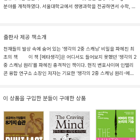
하는 가를 분명히 알 게 된다(몰론 토성 문제는 1차 생각으로 풀 수 있
분야를 개척하였다. 서울대학교에서 생명과학을 전공하면서 수학, 물
지만). 그 후에 생각의 기술을 재구성 하면서 새로운 생각을 만들어
리학, 전자공학 등의 다양한 전공 분야를 공부하였다. 1990년대 후반
내게 된다. 메타생각을 빠르게 작동시키면 2중적인 생각구조가 동시
메타연구소를 설립하여 인공지능 수학교육시스템 연구 및 법률문서
에 발생하는 느낌이 든다. 그래서 이것을 생각의 2중 스캐닝이라고
전산화 사업에 참여하였고 미국으로 건너가 수리심리학과 뇌과학을
출판사 제공 책소개
하는 것이다.
공부하다 귀국하여 사법시험에 합격하였다. 2010년 메타연구소의 후
신인 인텔리콘 메타연구소를 설립하여 국내 최초로 법률에 수학, 물
천재들의 발상 속에 숨어 있는 ‘생각의 2중 스캐닝’ 비밀을 파헤친 최
리학, 통계학, 인공지능 등을 결합하는 초융합적 연구를 진행하였다.
초의 책 이 책 [메타생각]은 어디서도 들어보지 못했던 ‘생각의 2
2015년 국내 최초로 인공지능 법률정보 시스템과 법률 챗봇 등을 개
중 스캐닝 원리’를 파헤친 충격적인 책이다. 현직 변호사이며 인텔리
발하였다. 또한 ‘세계 법률 인공지능 경진대회’에서 2016년(일본 도
콘 융합 연구소 소장인 저자는 기묘한 ‘생각의 2중 스캐닝 원리-메타
쿄), 2017년(영국 런던) 2년 연속 우승하였다. 현재 인텔리콘의 대표
생각(meta-thinking)’을 소설 형식으로 재미있게 풀어간다. 기존 책
이사로 인공지능 기반의 리걸테크 솔루션 개발 및 컴퓨테이션 법률학
들은 천재들의 발상법이나 창의적 사고가 무엇(what)인지를 소개하
연구를 진행하고 있으며 건국대 언론홍보대학원 겸임교수로도 재직
는데 그친 반면, 이 책은 그런 창의적 사고를 어떻게(how) 할 수 있는
이 상품을 구입한 분들이 구매한 상품
하고 있다. 주요 논문으로는 「Ensemble Based Legal Entailment S
가에 대한 실질적인 방법론을 제시한다. 이런 점에서 [메타생각]은
ystem」 외 다수가 있다. 주요 저서로는 『메타생각』(2013), 『인공지
‘창의적 사고’를 실제 배울 수 있는 콘텐츠를 제공하는 최초의 책이기
능과 법』(공저, 2019) 등이 있다.
도 하다. 기존 책들에서는 전혀 볼 수 없는 놀라운 내용들로 가득 차
있다. 첫 장을 넘기는 순간부터 우리는 흥미진진한 메타생각의 세계
로 빨려 들어가며 한시도 눈을 땔 수 없다. ‘메타생각’이란 도대체 무