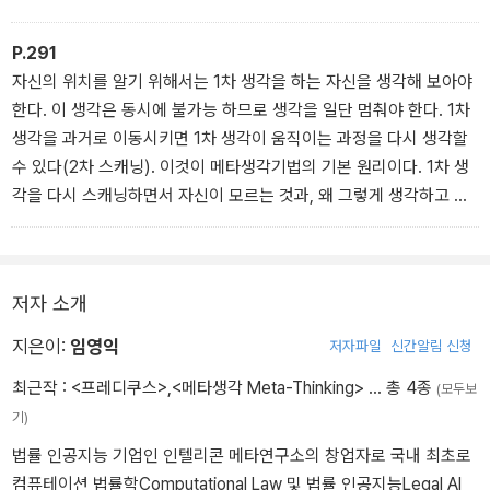
은?'
국 생각의 프레임을 살피는 것도 메타생각인 것이고.”
발상 우산은 바람이 불어도 잘 뒤집어지지 않는다(왜?).
더 놀라운 것은 우산을 접을 때 비에 젖은 바깥 쪽 부분이 안으로 들어
P.291
'아, 그렇군요. 그럼, 답은 27 점이 될 것 같네요.'
'메타생각, 생각의 프레임, 생각의 좌표, 아 머리 아프다.'
가기 때문에 우산 표면에는 물기가 없다. 하얀 비닐봉지로 우산을 감
자신의 위치를 알기 위해서는 1차 생각을 하는 자신을 생각해 보아야
쌀 필요가 없고 옷에 물에 젖는 걱정도 들어준다. ‘뒤집기‘의 위력이
한다. 이 생각은 동시에 불가능 하므로 생각을 일단 멈춰야 한다. 1차
'그럼 1 점과 47 점은 왜 안 되지?'
'아직 감이 안 오지? 그럼 좀 더 쉬운 예를 들어 볼게.'
놀랍고 대단할 뿐이다.
생각을 과거로 이동시키면 1차 생각이 움직이는 과정을 다시 생각할
이 우산의 이름이 ‘Unbrella'인데 그것도 다분히 역발상적이다. 마지
수 있다(2차 스캐닝). 이것이 메타생각기법의 기본 원리이다. 1차 생
'그거야 다섯 발 모두 9 점에 적중해도 45 점이니깐 불가능하고, 1 점
막으로 비가 오면 생각나는 지렁이 문제를 풀어보자. 지렁이를 밟으
각을 다시 스캐닝하면서 자신이 모르는 것과, 왜 그렇게 생각하고 있
은 당연히 안 되고…….'
면 꿈틀 댑니다. 왜 꿈틀 댈 까요?
는가를 분명하게 잡아낸다. 이것이 생각의 위치를 만들어 준다. 위치
(물론 아파서 그렇겠죠. 그런데 인터넷을 보면 ‘제대로 안 밟아서’가
를 파악한 후 새로운 생각을 만들기 위해 생각의 기술을 재구성 해 본
“그래 바로 그거야. 그렇게 머리를 굴리면 돼. 계산을 하려고 하는 것
진짜 정답이라네요.)
다. 이런 과정을 통해서 최초 1차 생각과는 다른 새로운 생각 체계로
이 아니라 되도록 계산을 피하려고 ‘생각을 하는 것’, 이것이 바로 수학
저자 소개
들어간다. 이런 메타생각의 반복을 통해서 기발한 생각을 스스로 만
의 핵심이다.”
들게 된다.
지은이:
임영익
저자파일
신간알림 신청
이런 생각의 2중 스캐닝 과정은 수학을 통해서 쉽게 이해 할 수 있다.
“ 아, 네..., 생각!”
최근작 :
<프레디쿠스>
,
<메타생각 Meta-Thinking>
… 총 4종
(모두보
이 책에서 소개하는 토성의 링 문제를 보자. 처음에는 단순하게 1차
기)
생각이 작동한다. 이때 이미지사고법을 작동시키기 위해서는 반드시
한 번 생각을 멈춘 후 2차 생각을 작동시켜야 한다. 이것을 통해 1차
법률 인공지능 기업인 인텔리콘 메타연구소의 창업자로 국내 최초로
생각의 구조를 보면서 내가 무엇을 모르고 있는가와 왜 그렇게 생각
컴퓨테이션 법률학Computational Law 및 법률 인공지능Legal AI