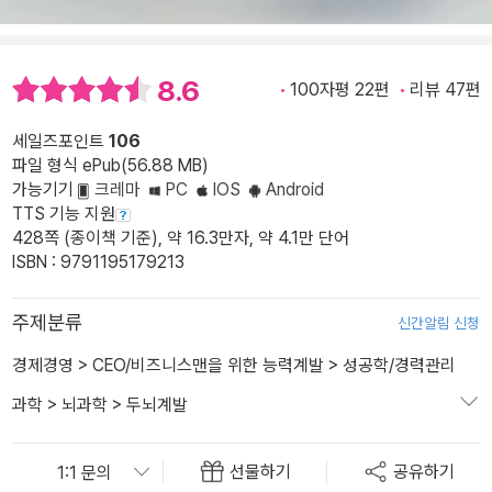
8.6
100자평 22편
리뷰 47편
세일즈포인트
106
파일 형식 ePub(56.88 MB)
가능기기
크레마
PC
IOS
Android
TTS 기능 지원
428쪽 (종이책 기준), 약 16.3만자, 약 4.1만 단어
ISBN : 9791195179213
주제분류
신간알림 신청
경제경영
>
CEO/비즈니스맨을 위한 능력계발
>
성공학/경력관리
과학
>
뇌과학
>
두뇌계발
선물하기
공유하기