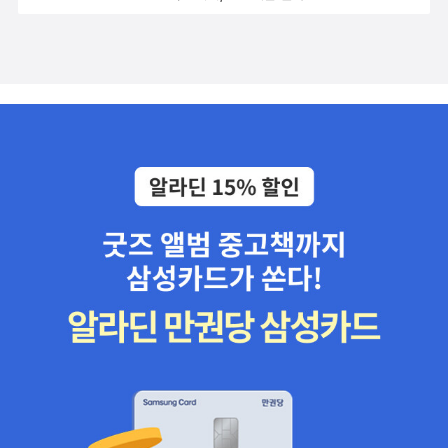
과 장르소설인 <납치당하고 싶은여자> <열세 번째 배심원>을 골라
수학이 자주 등장하는데, 소설형식으로 재미를 더해 썼다고 하는데,
봤다. 올해도 장르소설이 풍성할 것으로 예견되는 해이기이에 집중력
조금 넘겨 보니까 재미있어 보이는 사진도 몇 장 보였습니다. 4. 로지
을 발휘해서 골라야 할 것 같다. 우타노 쇼고야 이런 쪽 작품으로 워낙
컬 씽킹의 기술-- HR Institute-- 부제는 탁월한 기획을 이끌어 내는
작품이 많으니 믿고 보는게지. 스페인어권 소설을 세 권 동
생각정리의 힘, 입니다. 보다 빠르고 쉽게 정리되면 듣는 사람도 이해
시에 소개하기는 처음인 것 같다. 일단 제일 먼저 눈에 들어온 것은 하
하기 편합니다. 목적과 내용을 정리한 '프로세스'를 활용하기 위해서
비에르 마리아스의 <내일 전쟁터에서 나를 생각하라>라는 강렬한 제
는 논리적 사고 기술(로지컬 씽킹)이 필요합니다. 이 책에서는 30개
목의 소설이다. 다른 외국저자들의 평가 또한 후해서 궁금하게 만드
의 핵심개념을 도입하여, 생각을 정리하는 방식을 설명합니다. 매일
는 소설이다. <일요일의 카페>라는 여유가 느껴지는 이 소설은 프란
다양한 환경에서 매번 다른 문제를 만나게 되므로 다양한 생각을 빠
세스크 미랄례스와 카레 산토스가 함께 쓴 소설이다. 길모퉁이 카페
르고 간단하게 정리할 수 있다면 보다 효율적일 수 있겠습니다. 이 책
에서 일어나는 소박한 일상속에서 삶의의미를 찾아간다는 내용인 듯.
의 저자는 활용가능한 효과적인 프로그램을 제공하는 것을 목적으로
<일백 개의 산을 넘어>는 레이나 그란데라는 작가의 소설이다. 우리
하는 컨설팅기업이라고 합니다.
나는 왜? --- 인문, 에세이,
에겐 생소한 멕시코 작가다. 독일소설에서는 안드레아스 알
1. 나는 이제 그만하고 싶다2. 나는 왜 이렇게 사는가 -- 아마도
트만의 <개같은 시절>이 유일하게 나온 이 주의 소설이다. 비정상적
우연이겠죠. 어쩌다보니.... 이 책들은 노란표지에 더하여, 제목이 나
인 독일의 가정을 잘 그려낸 듯 보인다. <클레오파트라의 딸>은 1권
는... 으로 시작합니다. 정신과전문의의 에세이와, 주역을 풀이한 교양
만 나와있다고 표시돼 있으므로 2권까지는 나올 것이 분명한 소설이
인문서적입니다. 1. 나는 이제 그만하고 싶다-- 덩 훼이원 -- 부제는
다. 작가는 프랑스의 프랑수아즈 샹데르나고르다. (이름이 너무 어렵
아닌 줄 알면서도 반복하게 되는 것들, 입니다. 타이완의 정신과의사
고 소설도 고대시대 배경이라니..) 생소한 이탈리아 소설인 <내가 원
이며, 심리학자이기도 한 저자가 쓴 책으로, 앞의 책인 <사랑 우리가