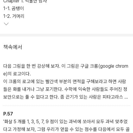
Chapter 1. 억울한 남자
이 가지고 있는 생각을 연결하고 확장하고 폭발시키는 생각의 점화장
1-1. 곰탱이
치에 대한 것이다. 이것을 저자는 ‘메타생각‘이라고 명명하였다.
1-2. 거머리
메타생각을 간단하게 표현하자면 ‘자신이 생각하는 것을 다시 생각하
는 것’이다. 개념적으로 메타인지(meta-cognition)와 유사하지만 메
타생각은 실제로 창의적인 생각을 구현 할 수 있는 ‘생각의 스위치’ 기
책속에서
술을 모두 담고 있다. 저자는 자신이 직접 경험한 것을 바탕으로 오랫
동안 연구해온 뇌과학, 심리학, 인지과학, 수학을 모두 융합하여 새로
운 생각의 전환 스위치인 메타생각을 완성하였다.
다음 그림을 한 번 감상해 보자. 이 그림은 구글 크롬(google chrom
e)의 로고이다.
이 크롬의 로고에 있는 빨간색 부분의 면적을 구해보라고 하면 사람
들은 화를 내거나 그냥 포기한다. 수학에 익숙한 사람들도 주어진 정
보만으로는 풀 수 없다고 한다. 좀 끈기가 있는 사람은 피타고라스 정
리를 이용해서 접근한다. 피타고라스 정리를 이용해서 계산을 하다보
면 답을 구할 수 있다. 그러나 한 친구는 이 문제를 보자마자 답을 구
P.57
했다. 그 친구에게 어떻게 해서 바로 알 수 있었는지 물어보니 ‘그냥
'화살 5 개를 1, 3, 5, 7, 9 점이 있는 과녁에 쏘아서 모두 과녁 맞추었
그런 생각’이 들었다고 한다. 대부분의 천재들은 항상 이런 식이다. 그
다고 가정해 보자, 그럼 우리가 얻을 수 있는 점수를 다음에서 모두 골