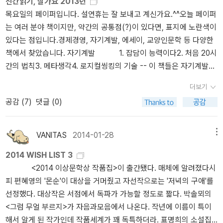
신간읽기, 잘가요 2013년
만. 에밀 졸라의 [인간 짐승]이 초역되었다고 하는데... 난 아직 목로
창의적이라는 것은 ‘허무맹랑’ 과는 다르고 ‘인지상정(사람이면 누구
목요일의 페이퍼입니다. 설연휴는 잘 보내고 계신가요.^^오늘 페이퍼
주점을 십수페이지밖에 못 읽었고 테레즈라캥은 표지만 열심히 들여
나 가질 수 있는 보통의 마음이나 감정)’ 과 일맥상통 한다. 우리는 누
는 여러 분야 책이지만, 약간의 공통점(?)이 있다면, 표지에 노란색이
다봤을뿐이야. 여인들의 행복백화점은 읽긴 했는데.그래도 가장 관심
군가 기발한 생각을 하면 “아! 나는 왜 저런 생각을 못 했을까?” 한다.
있다는 점입니다.경제경영, 자기계발, 에세이, 교양인문학 등 다양한
이 가는 건 '목로주점' 집중해서 읽기 시작하다가 끊긴 이후로 못꺼내
이것은 나도 들으니 알 수 있었는데 다른 사람이 해 냈다는 것이다. 곧
책에서 찾았습니다. 자기계발 1. 잡담이 능력이다2. 처음 20시
보고 있다. 어찌된것이 읽던 책이 한번 들어가면 도통 다시 나와서 마
다른 사람이 나와 다른 관점을 가졌다는 것이다. 작가는 이와 같이 관
간의 법칙3. 메타생각4. 로지컬씽킹의 기술 -- 이 책들은 자기계발에
무리할 생각을 못하고 있는지. 지금 무심코 살펴봤는데 노아 2권이
점의 전환에 기본이 되는 생각의 기술을 소개하고 있다. 이러한 생각
들어가면서, 일부는 경제경영에서 보이기도 합니다. 같은 시간 내에
나왔다! 아무래도 3월에 책선물이 있어서 저걸 사야지, 하고 있었는
의 기술을 나의 1차 생각 밖에서 적용해 보는 것이 ‘메타생각’이다. 평
더보기
보다 더 효율적으로 활용하는 것이나, 아니면 보다 창의적으로 생각
데 2권이 없어 망설이고 있었고마는. 오늘은 책 주문을 했는데 주말
소 idea cart 로 생각을 다양하게 관점을 다양하게 가져가면 뇌를 말
공감 (
7
)
댓글 (0)
하는 법, 그리고 다른 사람과 분위기를 맞춰가면서 중요한 용건을 전
동안 또 열심히 뭘 사야할지 고민해서 장바구니를 채우겠군. 죽도 사
랑하게 하는데 도움이 될것이다.| IDEA- CARTI- 이미지 사고 Image
달하는 것, 이런 것은 사람마다 조금씩 차이는 있겠지만, 다들 있었으
무라이는... 아직까지는 고민 중. 할인쿠폰이 있는 것 같던데 ... 세계
D- 차원 사고 DimensionE - 극단사고 ExtremeA - 분해.분석 Analy
면 하는 것들 아닐까요.^^ 1. 잡담이 능력이다-- 사이토 다카시-- 부
문학전집은 계속 쌓아두기만 하고, 그 위칸으로는 만화책이 차곡차곡
sisC- 관점의 전환 Change of viewpointA- 유추 AnalogyR- 뒤집
VANITAS
2014-01-28
메뉴
제는 30초 만에 어색함이 사라지는,입니다. 잘 아는 사이가 아니라
쌓여있지만 둘의 차이는 너무 크다. 세계문학은 읽지 않고 쌓여있을
기 ReverseT-변환 Transform235
2014 WISH LIST 3
면 서로 인사를 하고 나면 대화가 이어지지 않을 때가 많습니다. 그렇
뿐이고 만화는 한번씩은 다 읽고 쌓아둔다는 거. ;;; 어, 이건 사야겠
<2014 이상문학상 작품집>이 출간됐다. 매체에 알려졌다시
지만 인사에 더하여 짧은 시간에 잡담을 하면서 분위기를 맞춰가는
다!를 외치고 싶지만 책값이 만마치가 않네. 그래도 이 책들은 ....
피 편혜영의 '몬순'이 대상을 거머줬고 자선작으로는 '저녁의 구애'를
것이 필요할 때도 있습니다. 중요한 내용을 전달하기 위해서는 그 내
선정했다. 대상작은 서점에서 독파가 가능할 정도로 짧다. 박솔뫼의
용만 간단하게 말하면 좋을 때도 있지만, 적당한 잡담이 필요할 때도
<그럼 무얼 부르지>가 자음과모음에서 나온다. 작년에 이름이 특이
있나봅니다. 잡담이란 말솜씨가 좋다는 것과는 다른 것이고, 잡담에
해서 알게 된 작가인데 작품세계가 꽤 독특하더라. 표명희의 소설집
는 알맹이가 없다는 것에서도 좋은 점을 찾아냅니다. 효율성을 강조