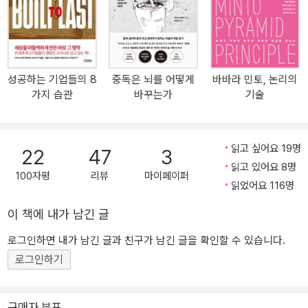
엇인가? 이 책 [메타생각]은 전혀 경험하지 못한 새로운 생각의
개념을 담고 있다. 이 새로운 개념은 단순한 발상법이나 공부 방법론
에 대한 것이 아니다. 자신이 가지고 있는 생각을 연결하고 확장하고
폭발시키는 생각의 점화장치에 대한 것이다. 이것을 저자는 ‘메타생
성공하는 기업들의 8
중독은 뇌를 어떻게
바바라 민토, 논리의
각‘이라고 명명하였다. 메타생각을 간단하게 표현하자면 ‘자신이 생각
가지 습관
바꾸는가
기술
하는 것을 다시 생각하는 것’이다. 개념적으로 메타인지(meta-cogni
tion)와 유사하지만 메타생각은 실제로 창의적인 생각을 구현 할 수
있는 ‘생각의 스위치’ 기술을 모두 담고 있다. 저자는 자신이 직접 경
읽고 싶어요 19명
22
47
3
험한 것을 바탕으로 오랫동안 연구해온 뇌과학, 심리학, 인지과학, 수
읽고 있어요 8명
학을 모두 융합하여 새로운 생각의 전환 스위치인 메타생각을 완성하
100자평
리뷰
마이페이퍼
읽었어요 116명
였다. [메타생각]은 창의적 생각을 위한 8가지 생각의 기술과 그것을
활용하는 법을 담고 있다. 생각을 전환하는 스위치 원리인 메타생각
이 책에 내가 남긴 글
은 본문을 통해 개념적으로 쉽게 이해 할 수 있다. 그러나 실전에서 메
로그인하면 내가 남긴 글과 친구가 남긴 글을 확인할 수 있습니다.
타생각을 작동시키기 위해서는 스스로 훈련을 해 보아야 한다. 이런
로그인하기
메타생각 훈련을 위해서 저자는 다양한 문제를 부록으로 소개한다.
놀랍도록 흥미로운 문제들로 구성되어 있고 다양한 접근이 가능하도
록 만들어져 있다. 저자가 우리에게 제시하는 해법은 다분히 교과서
구매자 분포