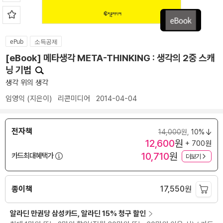
ePub
소득공제
[eBook] 메타생각 META-THINKING : 생각의 2중 스캐
닝 기법
생각 위의 생각
임영익
(지은이)
리콘미디어
2014-04-04
전자책
14,000
원,
10%
12,600
원
+ 700원
10,710
원
카드최대혜택가
더보기
종이책
17,550
원
알라딘 만권당 삼성카드, 알라딘 15% 청구 할인