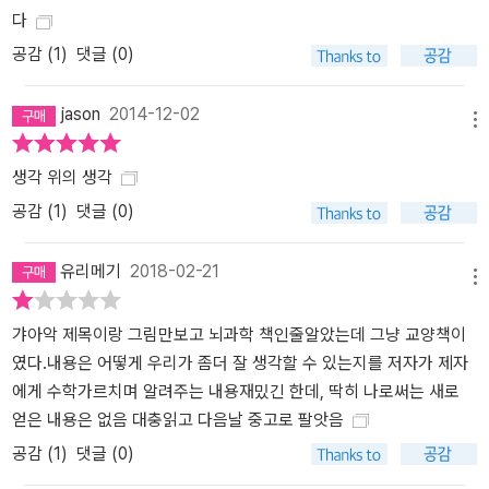
다
메타생각을 깨닫기가 가장 좋기 때문이라고 하는 저자의 말이 충분히
이해가 간다. 다만, 이 책을 학생들이 읽는다면 메타생각을 통해서 새
공감 (
1
)
댓글 (0)
로운 수학의 눈을 만들 수 있다. 따라서 학생들은 성적과 창의성이라
는 2가지 선물을 받게 되는 셈이다. 창의성의 새로운 패러다임 요즘
jason
2014-12-02
메뉴
은 창의성이니 아이디어니 하는 말들이 트렌드가 되었다. 융합의 시
대에는 ‘창의성’이 화두가 될 수밖에 없다. 또한 창의성은 스티브 잡스
생각 위의 생각
식 지식융합의 핵심을 이루기도 한다. 따라서 이런 것들에 관한 책들
공감 (
1
)
댓글 (0)
이 시중에 넘쳐난다. 우리는 그런 책들을 통해 시대의 흐름을 알 수 있
고 ‘창의적 생각‘에 대해서 한 번쯤 고민을 하기도 한다. 그러나 그것
유리메기
2018-02-21
은 ’창의성의 중요성‘에 대한 인식에 불과하다. 실제 책에서 ’창의성‘
메뉴
이라는 것을 직접 배우기는 어렵다. 다시 말해 ‘창의적 생각’ 혹은 ‘생
갸아악 제목이랑 그림만보고 뇌과학 책인줄알았는데 그냥 교양책이
각하는 기술‘에 대해서 배울 수 있는 실전적인 콘텐츠가 없다는 것이
였다.내용은 어떻게 우리가 좀더 잘 생각할 수 있는지를 저자가 제자
다. [메타생각]은 그런 것을 실제 훈련할 수 있는 콘텐츠를 본문 속에
에게 수학가르치며 알려주는 내용재밌긴 한데, 딱히 나로써는 새로
서 전개 하며 부록으로 훈련용 콘텐츠를 제공한다. 사실 여러 가지 생
얻은 내용은 없음 대충읽고 다음날 중고로 팔앗음
각의 기술은 이미 우리 생각 속에 모두 들어 있다. 이제 그 생각의 기
술을 어떻게 재구성해서 실전에 활용하는가를 배우는 것이 중요하다.
공감 (
1
)
댓글 (0)
메타생각을 통해서 그 기술들을 확장하면서 스스로 훈련 할 수 있다.