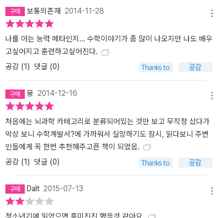
우리는 이 책을 통해서 우리 두뇌의 비밀과 새로운 생각의 원리를 깨
보통의존재
2014-11-28
메뉴
닫게 된다. 생각의 점화장치를 이해하는 순간 우리는 우리의 생각을
확장하고 지배하고 장악하는 ‘생각의 2중 모드’를 활용하게 되는 것이
나를 아는 능력 메타인지... 수학이야기가 좀 많이 나오지만 나도 배우
다. 우리는 [메타생각]의 첫 장을 넘기는 순간 전혀 상상할 수 없었던
고싶어지고 훈련하고싶어진다.
개념과 문제들 속으로 여행을 하게 된다. 수학에 대한 우리의 고정관
공감 (
1
)
댓글 (0)
념이 깨지면서 새로운 생각의 세계를 만끽 한다. 소설처럼 흥미진진
한 한 소년과의 추억 속으로 우리는 시간여행을 하게 된다. 여행을 마
뭉
2014-12-16
치게 되면 진한 여운과 흥분이 몸을 감싸는 것을 느낄 수 있다. 독자들
메뉴
에게 [메타생각]이라는 새로운 세계의 여행을 진심으로 권하고 싶다.
처음에는 뇌과학 카테고리로 분류되어있는 것만 보고 무작정 샀다가
막상 보니 수학계발서?에 가까워서 실망하기도 잠시, 읽다보니 주변
인들에게 꼭 한번 추천해주고픈 책이 되었음.
공감 (
1
)
댓글 (0)
Dalt
2015-07-13
메뉴
청소년기에 읽었으면 흥미진진 했을것 같아요.