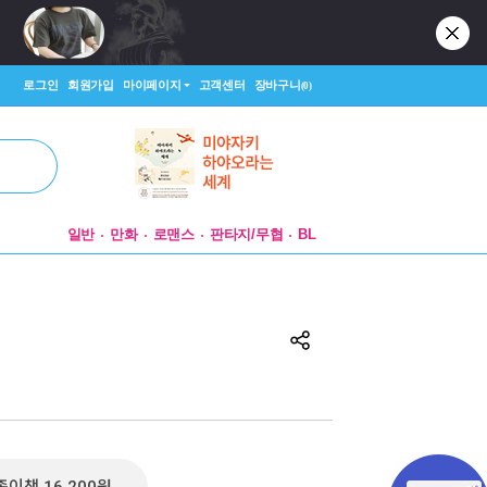
로그인
회원가입
마이페이지
고객센터
장바구니
(0)
일반
만화
로맨스
판타지/무협
BL