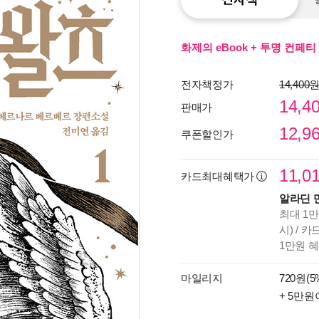
화제의 eBook + 투명 컨페
전자책정가
14,400
14,4
판매가
12,9
쿠폰할인가
11,0
카드최대혜택가
알라딘 
최대 1만
시) / 
1만원 
종이
마일리지
720원(5
미리
+ 5만원
입니