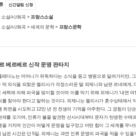
류
신간알림 신청
>
소설/시/희곡
>
프랑스소설
>
소설/시/희곡
>
세계의 문학
>
프랑스문학
르 베르베르 신작 문명 판타지
톨레다노는 어머니가 위독하다는 소식을 듣고 병원으로 달려가지만, 그
 막 의식을 되찾은 멜리사가 걱정스러운 딸 외제니와 남편 르네에게, 다
 세력에 의해 파국을 맞이할 것이며 이를 막기 위해 외제니가 ‘내면 여
쇠를 찾아야 한다고 말하는 것이다. 외제니는 멜리사가 혼수상태에서 악
행 최면을 시도하고 12만 년 전 전생의 기억을 마주한다. 그 경험이 
현재를 오가며, 인류가 불을 발견한 선사시대부터 문자가 탄생한 수메르
생을 거치며 인간이 어떻게 문명을 일구었고 어떤 힘이 그 세계를 무너
 남은 시간은 단 5일. 외제니는 과연 인류 문명의 파국을 막을 수 있을