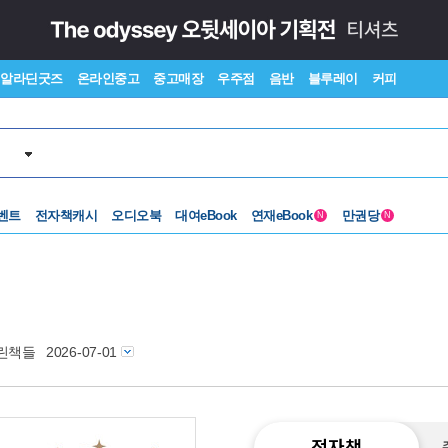
알라딘굿즈
온라인중고
중고매장
우주점
음반
블루레이
커피
벤트
전자책캐시
오디오북
대여eBook
연재eBook
만권당
N
N
린책들
2026-07-01
전자책