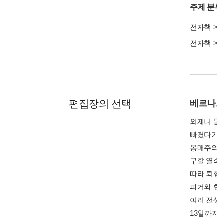
주제 분
전자책
전자책
편집장의 선택
베르나
외제니 
빠졌다가
몽매주의
구할 열
따라 퇴
과거와 
여러 전
13일까지