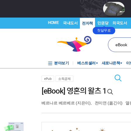
HOME
국내도서
만권당
외국도서
전자책
첫달무료
eBook
분야보기
베스트셀러
새로나온책
이
ePub
소득공제
[eBook] 영혼의 왈츠 1
베르나르 베르베르
(지은이),
전미연
(옮긴이)
열