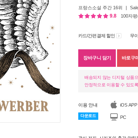
프랑스소설 주간 16위
|
Sal
9.8
100자평(
카드/간편결제 할인
무이
장바구니 담기
바로구
배송되지 않는 디지털 상품으
안정적으로 이용할 수 있도록
이용 안내
iOS APP
다운로드
PC
기
관심 저자, 시리즈의 출간 알