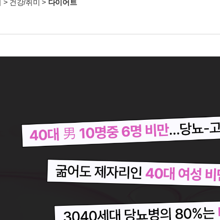
서
>
건강/취미
>
다이어트