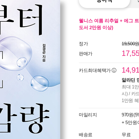
웰니스 여름 리추얼 + 에그 트
도서 2만원 이상)
정가
19,500
17,5
판매가
14,9
카드최대혜택가
알라딘 
최대 1만
시) / 
1만원 
마일리지
970원(5
+ 5만원
배송료
무료