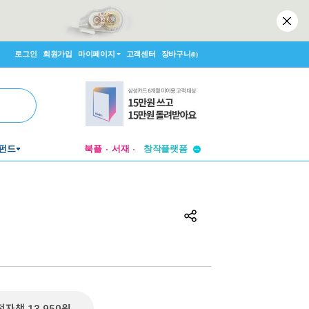
로그인
회원가입
마이페이지
고객센터
장바구니
(0)
투비컨티뉴드
펀드
북플
서재
창작플랫폼
투비컨티뉴드