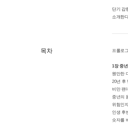
단기 감
소개한다
목차
프롤로그
1장 중
웬만한 
20년 후
비만 팬
중년의 
위험인자
인생 후
숫자를 