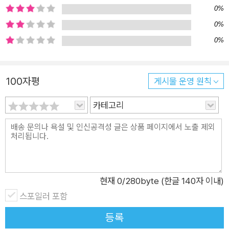
부 이상 판매되며 아동문학의 고전으로 자리 잡았습니다. 이 외에
0%
도 『나쁜 어린이 표』, 『빈 집에 온 손님』, 『샘마을 몽당깨비』 등 다
0%
양한 작품을 발표하며 오랜 시간 어린이 곁을 지켜왔습니다. 이미
0%
초등 국어 교과서에 여러 작품이 수록되어 교실에서 친숙하게 만
나는 작가이기도 합니다. 농민문학상, 탐라문학상, 세종아동문학
100자평
게시물 운영 원칙
상, SBS어린이미디어대상 등을 받았으며, 2017년에는 대한민
국문화예술상 대통령 표창을 수상했습니다. "작가는 어른이지만
카테고리
아이처럼 고민하며 동화를 창작하고, 주인공이 되어 독자를 만나
고 싶어요." ? 작가 인터뷰 중에서 ■ 이런 어린이들에게 추천해
요! ① 친구 관계에서 서운함과 오해를 겪어 본 적 있는 어린이 ②
'진짜 친구란 무엇일까' 고민해 본 적 있는 어린이 ③ 친구와 헤어
진 경험이 있거나, 이별이 낯설고 어려운 어린이 ●초등 교과 연
현재
0
/280byte (한글 140자 이내)
계● 국어 3-1 5. 인물에게 마음을 전해요 국어 3-2 1. 경험과 관
스포일러 포함
련지으며 이해해요 국어 4-1 1. 깊이 있게 읽어요 i문해톡 『이해한
등록
다고 괜찮은 건 아니야』는 아이스크림미디어의 문해력 창작 동화