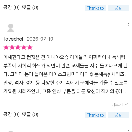
을 점검하고 완성시키는콘셉트랍니다.저희는 황선미 작가님의
공감 (
0
)
댓글 (0)
《이해한다고 괜찮은 건 아니야》를읽어 보았습니다.섬세한 눈으
로아이들의 세계를 바라본작가의 시선에 감탄하며 읽었지요.🌟
▫️▫️▫️초등 저학년 이제나가주인공이에요.'넌 친하니까 날 이해해 줄
메뉴
거야.''인기 있는 친구가 하는 것은 다 좋아.''어떻게 다른 친구와
lovechol
2026-07-19
친할 수 있어?'제나의 고민과 갈등은누구나 겪을 수 있는보통의
마음에서 시작되었어요.제나는 어쩌다 보니같은 날에 약속을두
이해한다고 괜찮은 건 아니야요즘 아이들의 어휘력이나 독해력
개나 잡게 되었습니다.친한 친구 지수와 케이크를먹기로 했는데,
부족이 사회적 화두가 되면서 관련 교재들을 자주 들여다보게 된
얼떨결에 새로운 무리와봉사활동을 가기로 해버렸지요.둘 중에
다. 그러다 눈에 들어온 아이스크림미디어의 《i 문해톡》 시리즈.
더 나은 것을 선택하는 과정에서제나는 갈등을 겪어요.늘 징징거
인성, 역사, 경제 등 다양한 주제 속에서 문해력을 키울 수 있도록
려서 따분했던 지수냐,인기 많고 멋져 보이는 예지냐!제나는 주저
기획된 시리즈인데, 그중 인성 부문을 다룬 황선미 작가의 《이해
하지 않고예지 쪽으로 향합니다.제나는 그저 좀 더 근사한 활동을
한다고 괜찮은 건 아니야》이 책은 사회정서학습(SEL)과도 깊이
하고 싶었던 것뿐인데지수와 멀어졌고,새로운 무리에서도 따돌
더보기
맞닿아 있다. 표면적으로는 인성을 말하지만, 결국 우리가 살아가
림을 당했어요❗️억울한 마음이 삐죽거렸지만지수에게 미안한 마
공감 (
0
)
댓글 (0)
며 가장 서툴고도 간절한 '친구와의 관계', 그리고 '우정'에 대한 본
음을전하기로 한 제나.그러나 상황은 더욱 꼬여만 가는데...미안
질을 이야기한다.우리는 흔히 친구 사이에 오해가 생기면 '서로를
하다는 말 뒤에괜찮다는 말을 기대했던 제나는지수로부터 '다행