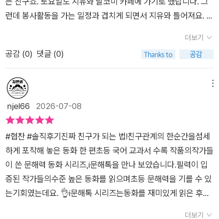
는 친구죠. 토요일도 지유와 달코미 카페에 가기로 했답니다. 그
런데 봉사활동을 가는 일정과 겹치게 되면서 지유와 틀어져요. 친
구에게 진심을 담아 사과하고 또 새로운 친구를 만나는 과정이 흥
더보기
미롭게 담겨 있답니다.아이에게 만약 제나처럼 약속이 겹친다면
공감 (
0
)
댓글 (0)
어떻게 할거야? 하고 물으니, 자신은 시간을 조절해서 두 약속을
다 지키고 싶다고 하더라구요. 일요일에 일정을 하는 것도 되고
요. 책을 읽고 워크북까지 마치니 매우 뿌듯해했답니다^^[출판사
메뉴
로부터 도서 협찬을 받았고 본인의 주관적인 견해에 의하여 작성
njel66
2026-07-08
함]
#협찬 #솔직후기진짜 친구가 되는 법!친구관계의 한순간을섬세
하게 포착해 놓은 동화 한 편초등 국어 교과서 수록 작품의작가들
이 쓴 문해력 동화 시리즈,i문해톡을 만나 보았습니다.필력이 입
증된 작가들의수준 높은 동화를 읽으며초등 문해력을 기를 수 있
는기회였는데요. 👌i문해톡 시리즈는동화를 재미있게 읽은 후에
알토란 같은 워크북으로 문해력을 잡고,온라인 진단 평가로실력
더보기