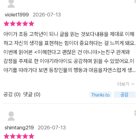
이해하면 다 괜찮아질 것'이라고 쉽게 믿어버린다. 하지만 동화
메뉴
이다.'라는말을 듣게 됩니다.지수의 말 뜻은오해할 뻔했는데 이제
속 상황들은 그런 우리의 안일한 믿음에 조용히 질문을 던진다.
violet1999
2026-07-13
라도 알아서다행이다라는 것이었지요.이해할 수는 있어도용서까
내 생각과 상대방의 생각이 결코 같지 않다는 것. 친구라는 관계
지 할 수 없었던 지수는'이해한다고 괜찮은 건 아니야.'라는말을
는 늘 같을 수도 없으며, 때로는 나와 참 어울리지 않는 친구와도
남기고 멀어졌어요.씁쓸했지만나에게 다른 의미로 다가오는친구
아이가 초등 고학년이 되니 글을 읽는 것보다내용을 제대로 이해
엮이게 되는 다양한 순간들이 존재한다는 사실을 현실적으로 보
를 맞이하게 된 제나.누군가와 가까워지고마음을 나누었다고 생
하고 자신의 생각을 표현하는 힘이더 중요하다는 걸 느끼게 돼요.
여준다.책을 읽는 내내 '만약 나라면 어땠을까'라는 생각이 머릿
각했지만진짜 친구가 되는 과정에서투른 생채기만 내는어린이들
이번에 읽어본 <이해한다고 괜찮은 건 아니야>는친구 관계와
속을 떠나지 않았다. 동시에 어릴 적 기억들이 불쑥불쑥 고개를
의 일상과 많이 닮아 있었어요.🌟▫️▫️▫️내가 주인공이라면 어떤 행
감정을 주제로 한 이야기라아이도 공감하며 읽을 수 있었어요.이
들었다. 친구 사이에 겪었던 수많은 오해와 이해의 과정들, 때로
동을 했을까?친구의 반응에 어떤 말을 건네야 할까? 등등장인물
야기를 따라가다 보면 등장인물의 행동과 마음을자연스럽게 생
는 교묘하게 이용당했다고 느껴져 마음이 아렸던 기억, 서툴러서
의 사연에 깊이 공감하며이야기를 상상하고 덧입히게 만들었답
각해 보게 되고, '나라면 어떻게 했을까?'를이야기해 볼 수 있는
결국 풀지 못했던 관계들이 떠올라 나도 모르게 옛 추억에 잠기기
더보기
니다.실제로 있을 법한 에피소드가줄줄이 이어져서 흥미로웠어
점이 인상적이었어요<i문해톡> 시리즈는 단순히 동화책 한 권으
도 했다.스토리 중간마다 배치된 QR코드는 나만의 고민과 생각
공감 (
0
)
댓글 (0)
요.친구들이 가까워졌다가 멀어지는과정이 반복되면서진짜 친구
로끝나지 않는다는 점도 마음에 들었어요.초등 교과서 수록 작가
을 가만히 엿볼 수 있는 쉼터가 되어준다. 단순히 눈으로 글자를
를 알아볼 수 있게 된주인공의 이야기가 반짝였답니다.💡먼저 사
의 동화를 읽은 뒤워크북으로 내용을 다시 정리하고,온라인 문해
읽는 행위를 넘어, 자신의 내면과 진지하게 대화할 수 있도록 이
과할 수 있는 용기부터마음은 서로 다를 수 있음을이해하는 성숙
력 진단 평가를 통해 이해한 내용을확인해 볼 수 있도록 구성되어
메뉴
끌어주는 장치다.이 책이 지닌 또 하나의 큰 미덕은 이야기 뒤에
함까지!제나는 아팠지만자라는 중이었습니다.등장인물의 성격과
있어 읽기와 사고를 함께 키울 수 있어요.워크북에는 이야기의 핵
shimtang219
2026-07-13
숨겨진 별도의 워크북에 있다. 초등 중학년부터 고학년 아이들까
상황에딱 들어맞는 귀여운 삽화가읽기의 재미를 더해 주었고요.
심 내용을 확인하는 문제뿐 아니라자신의 생각을 표현해 보는 활
지 함께 모여 깊은 대화를 나누기에 더없이 훌륭한 구성을 취하고