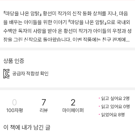
『마당을 나온 암탉』 황선미 작가의 신작 동화 상처를 지나, 마음
을 배우는 아이들을 위한 이야기 『마당을 나온 암탉』으로 국내외
수백만 독자의 사랑을 받아 온 황선미 작가가 아이들의 우정과 성
장을 그린 신작으로 돌아왔습니다. 이번 작품에는 친구 관계에서
느끼는 설렘과 서운함, 최선을 다하고도 이용당한 듯한 씁쓸함,
그리고 예기치 못한 이별과 만남의 경험이 담겨 있습니다. 여기에
상품 인증
인물들의 미묘한 심리를 생생하게 담아낸 김현영 작가의 그림이
공급자 적합성 확인
더해져 이야기의 감정을 더욱 풍성하게 전합니다. 내 곁의 소중한
친구를 돌아보게 하는 이 책은 어린이와 어른 모두에게 잔잔한 울
림을 전합니다. 출판사 리뷰 “지수는 이해할 거야.”라는 오해, 그
읽고 싶어요 2명
0
7
2
리고 진심을 전하는 연습 작품 속 주인공은 친하다는 이유로 사과
읽고 있어요 0명
를 미루다 소중한 친구와 멀어지는 경험을 합니다. "나중에 잘 설
100자평
리뷰
마이페이퍼
읽었어요 8명
명하면 되겠지."라는 생각은 결국 후회로 남습니다. 사과와 화해
이 책에 내가 남긴 글
로 관계가 회복되더라도 상처의 기억은 쉽게 사라지지 않습니다.