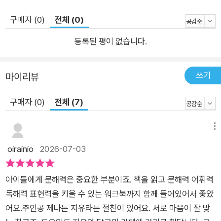
시리즈 「i문해톡」 중 ‘인성’을 주제로 한 도서입니다. 초등 교과서
점유율 1위, 아이스크림미디어가 제안하는 통합 문해력 솔루션
구매자 (0)
전체 (0)
아이들의 문해력은 문제 풀이만으로 자라지 않습니다. 이야기 속
등록된 평이 없습니다.
인물을 이해하고, 자신의 생각을 표현하며, 세상과 연결 지을 때
비로소 깊어집니다. 「i문해톡」은 초등 교과서 수록 작가들의 창작
동화와 문해력 워크북, 온라인 진단 평가를 결합해 읽기부터 이
쓰기
마이리뷰
해, 표현까지 이어지는 통합 문해력 경험을 제공합니다. ■ STE
구매자 (0)
전체 (7)
P 1. 주제별 창작 동화: 초등 교과서 수록 작가들의 흥미로운 이야
기로 독서의 즐거움과 몰입감 경험 ■ STEP 2. 문해력 워크북:
메뉴
동화와 연계된 지문을 읽고 문제를 풀며 어휘력·독해력·표현력 향
상 ■ STEP 3. 온라인 문해력 진단 평가: QR 코드 기반의 평가
oirainio
2026-07-03
를 통해 문해력 수준 확인 및 맞춤형 학습 방향 설정 재미있는 동
화로 시작해 워크북 학습을 거쳐 문해력 진단 평가로 마무리되는
아이들에게 문해력은 중요한 부분이죠. 책을 읽고 문해력 어휘력
「i문해톡」과 함께, 아이의 문해력이 단단하게 자라납니다.
독해력 표현력을 키울 수 있는 워크북까지 함께 들어있어서 좋았
어요.주인공 제나는 지유라는 절친이 있어요. 서로 마음이 잘 맞