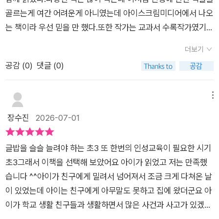
골르는게 여간 어려운게 아니였는데 아이스크림미디어에서 나오
는 책이라 우선 믿을 만 했다.또한 작가는 교과서 수록작가였기
때문에 검증된 글로 아이에게 전달하고자 하는 인성의 내용들을
더보기
보여줄 수 있을 것 같아 기뻤다.글과 그림들이 현재 학교교실에서
공감 (
0
)
댓글 (0)
일어나고 있는 상황에 대한 심리묘사가 좀 더 몰입감을 주는 것
같았다.인성 편은 친구관계에서 나타나는 상황에 대한 내용으로
시작다. 싸운친구와 어떻게 화해를 해야할지 자신의 감정을 어떻
메뉴
게 다뤄야하는지에 대해 상황으로 풀어나간다.자신이 잘 못했다
장수진
2026-07-01
면 잘못을 인정하는 것 그리고 솔직하게 사과하는 것, 마음상하는
일을 겪었다면 내마음을 표현하는 것을 다양한 주제별로 상황을
글밥을 슬슬 늘려야 하는 초3 또 한번의 인성교육이 필요한 시기
설명해두었다.이 책은 상황속에서 처해있는 주인공을 통해서 입
초3그래서 이책을 선택해 보았어요 아이가 읽었고 저는 만족했
장을 이해하게되고 나라면 어떻게해야할까 함께 고민해볼 수 있
습니다 ^^​​아이가 친구에게 밀려서 넘어져서 조금 크게 다쳐온 날
도록 QR코드가 있어서 책을 읽다가 생각해볼 수 있는 시간이 마
이 있었는데 아이는 친구에게 아무말도 못하고 집에 왔더군요 아
련되어졌다. 또한 문해력 워크북 소책자를 통해서 글에 담긴 진짜
이가 학교 생활 친구들과 생활하면서 많은 사건과 사고가 있겠구
의미를 파악할 수 있도록 만들어져서 정말 마음에 들었다.그냥 읽
나 하는 생각이 들어서 아이가 조금이라도 이책을 보고 아 책에서