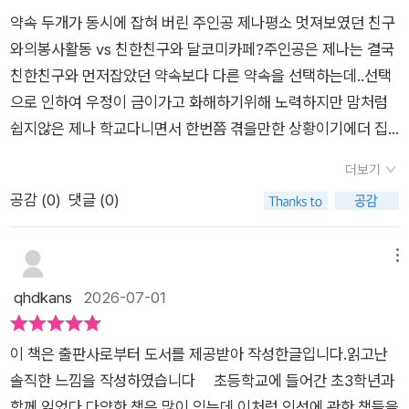
촘촘한 워크북으로어휘력, 독해력, 표현력까지한번에 점검할 수
동도 담겨 있어책을 읽고 끝내는 것이 아니라 한 번 더 내용을 되
있다. 동화를 바탕으로 어휘력과 독해력, 표현력을 단계별로 키워
약속 두개가 동시에 잡혀 버린 주인공 제나평소 멋져보였던 친구
있어서 좋았습니다.i문해톡은인성, 역사, 경제, 예술,디지털 리터
짚어 볼 수 있어요.온라인 문해력 진단 평가까지 연계되어 있어아
갈 수 있는데, 질문의 깊이가 깊어 생각을 확장하기에 좋다.모든
와의봉사활동 vs 친한친구와 달코미카페?주인공은 제나는 결국
러시를 주제로문해력 향상에 도움이 되는동화를 선보였어요.기
이의 이해 정도를 객관적으로 확인할 수 있다는 점도 만족스러워
활동을 마치고 난 뒤 종합 진단 평가 QR코드를 통해 나의 문해력
친한친구와 먼저잡았던 약속보다 다른 약속을 선택하는데..선택
회가 된다면 나머지 주제의 동화도읽어 보고 싶네요.교과서 수록
요.문해력은 하루아침에 길러지는 능력이 아니라꾸준한 독서와
상태를 진지하게 점검해 볼 수 있는 시스템도 신선하다. 이야기를
으로 인하여 우정이 금이가고 화해하기위해 노력하지만 맘처럼
작가의유려한 이야기 능선에홀린 듯이 빠져들었던 시간!추천해
생각하는 습관이 함께해야 한다고 생각해요.그런 점에서 <i문해
읽는 즐거움과 객관적인 성장을 동시에 챙길 수 있는 참 알찬 책
쉽지않은 제나 학교다니면서 한번쯤 겪을만한 상황이기에더 집
봅니다.
톡>은 아이가 재미있게 동화를 읽고,읽은 내용을 이해하며 자신
이다.조만간 아이들과 함께 이 책을 펼쳐 들고 나란히 앉아봐야겠
중하고 감정이입히면서 본 것 같아요😊아직은 약속보다 순간의
의 생각까지 표현하는 연습을할 수 있는 구성이 돋보였어요.초등
더보기
다. 우리가 나누게 될 이야기가 벌써부터 기다려진다.#이해한다
선택에 익숙한 아이들책을 읽고난뒤 문해력 워크북을 통하여 읽
문해력을 자연스럽게 키워주고 싶은 분들이라면한 번 살펴보셔
공감 (
0
)
댓글 (0)
고이해하는건아니야 #i문해톡 #문해력 #초등문해력 #아이스크
었던소재로 재미있게 문해력을 키울 수 있어서 너무좋더라구요!
도 좋을 것 같아요.출판사로부터 도서를 제공받아 작성한 주관적
림미디어
✔️어휘력을 키우기 어휘의 뜻을 익히며 읽기기초 다지기✔️독해
인 리뷰입니다.
력 키우기 글의 맥락을 이해하고 생각하는 힘 기르기✔️표현력 키
메뉴
우기 생각을 글로 적으며 표현력 키우기교과서 수록 작기분이 쓴
qhdkans
2026-07-01
'이해한다고 괜찮은건 아니야'문해력에도 너무 좋지만 학교다니
면서 친구관계에 꼭필요한도서로 시간될때 친구들이 꼭 읽어보
이 책은 출판사로부터 도서를 제공받아 작성한글입니다.읽고난
면 좋겠어요!
솔직한 느낌을 작성하였습니다 초등학교에 들어간 초3학년과
함께 읽었다.다양한 책은 많이 익는데 이처럼 인성에 관한 책들을