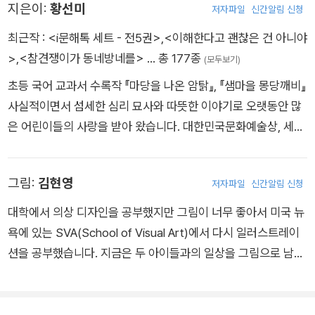
지은이:
황선미
른 모두에게 잔잔한 울림을 전한다.
저자파일
신간알림 신청
최근작 :
<i문해톡 세트 - 전5권>
,
<이해한다고 괜찮은 건 아니야
>
,
<참견쟁이가 동네방네를>
… 총 177종
(모두보기)
초등 국어 교과서 수록작 『마당을 나온 암탉』, 『샘마을 몽당깨비』
사실적이면서 섬세한 심리 묘사와 따뜻한 이야기로 오랫동안 많
은 어린이들의 사랑을 받아 왔습니다. 대한민국문화예술상, 세종
아동문학상, 소천아동문학상 등을 수상했으며, 현재 서울예술대
학교 문예창작과 교수로 재직 중입니다. 교과서에 실린 『마당을
그림:
김현영
저자파일
신간알림 신청
나온 암탉』, 『샘마을 몽당깨비』를 비롯해 『나쁜 어린이 표』, 『푸
른 개 장발』, 『백년학교』 등이 있습니다.
대학에서 의상 디자인을 공부했지만 그림이 너무 좋아서 미국 뉴
욕에 있는 SVA(School of Visual Art)에서 다시 일러스트레이
션을 공부했습니다. 지금은 두 아이들과의 일상을 그림으로 남기
는 일과 책 속의 그림 만드는 일에 열심입니다. 그린 책으로는 『주
말에는 우리 강을 여행할래!』, 『세상을 바꾸는 따뜻한 금융』, 『신
기하고 특이하고 이상한 능력자』, 『내가 바로 바이러스』, 『귀신