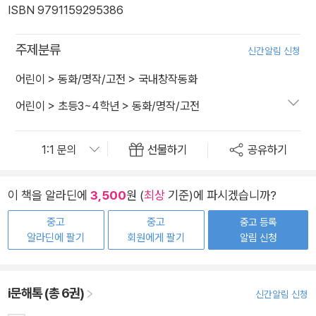
ISBN 9791159295386
주제분류
신간알림 신청
어린이
>
동화/명작/고전
>
국내창작동화
어린이
>
초등3~4학년
>
동화/명작/고전
선물하기
공유하기
이 책을 알라딘에
3,500
원 (
최상
기준)에 파시겠습니까?
중고
중고
중고 등록
알라딘에 팔기
회원에게 팔기
알림 신청
i문해톡 (총 6권)
신간알림 신청