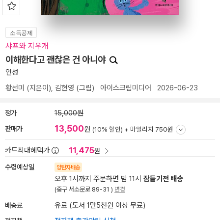
소득공제
샤프와 지우개
이해한다고 괜찮은 건 아니야
인성
황선미
(지은이),
김현영
(그림)
아이스크림미디어
2026-06-23
정가
15,000원
13,500
판매가
원
(10% 할인) +
마일리지 750원
11,475
카드최대혜택가
원
수령예상일
양탄자배송
오후 1시까지 주문하면 밤 11시
잠들기전 배송
(중구 서소문로 89-31 )
변경
배송료
유료 (도서 1만5천원 이상 무료)