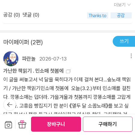
고 넘어가는 것이 아니라 주제별 동화를 통해 독서를 하고 문해력
더보기
봤던 상황이네 나는 이렇게 대처해야 겠다 하고 생각할수 있길 바
워크북으로 지문에 나왔던 어휘력, 독해력, 또 실생활에 적용시킬
공감 (
0
)
댓글 (0)
라는 마음으로 책을 읽게 했어요 꼭 손으로 발로 행동으로 때린것
수 있는 표현력을 나타낼 수 있어 제대로 책을 읽을 수 있는 느낌
만이 아닌 말로도 사람을 때릴수 있는것 그리고 상처 받을수 있는
이였다.마지막으로 온라인 문해력 진단평가를 통해서 글의 문해
내용이 있고 아이들의 복잡한 감정과 마음 사람사이의 관계와 용
력을 잘 이해하고 있는지 자신의 수준을 진단함으로서 이 책을 제
쓰기
마이페이퍼 (2편)
기에 대한 내용 자존감을 배워가는 그런 동화 더라구요 ​조금은 자
대로 다시한번 읽게되니 왠만한 논술학원 저리가라인 느낌이 들
신감이 없고 친구들에게 쓴소리 못하는 저희 아이에게 딱 맞는 책
었다.보통 유아아동은 인성동화가 많은데 초등학생의 인성동화
파란놀
2026-07-13
메뉴
인거 같았어요 ​글밥은 조금 많은 편이어서 몇일 끊어서 읽었고 아
는 어떻걸 골라야하는지 고민될 때가 많이 있다. 이 책은 현재 학
이가 중간중간 내용을 되묻기도 하고 친구들 이야기를 예를 들어
가난한 책읽기 . 민소매 첫봄에
교에서 나타나고 있는 문제들을 다시한번 되짚어보고 나라면 어
서 하기도 하고 좀더 아이를 이해하고 아이도 자기 마음과 친구들
이 글을 써놓고서 넉 달을 묵히다가 이제 걸쳐 본다...숲노래 책읽
떻게 대처할지, 다시금 곱씹어서 함께 생각해볼 수 있어 좋았다.
을 이해할수 있는 책이 였습니다 ​
기 / 가난한 책읽기민소매 첫봄에 오늘(3.2.)부터 민소매를 걸친
이책을 함께 읽으면서 요즘의 학교생활의 모습들을 엿볼 수 있었
다. 깡똥소매는 덥더라. 가을겨울과 첫봄까지 깡똥소매를 고맙게
고 비슷한 상황이 있었는지 자녀와 함께 이야기나눌 수 있는 시간
뒤로가
누렸다. 고흥읍 빵집지기 한 분이 《열두 달 소꿉노래》를 보고 싶
기
이 마련된 귀중한 책이였다.첫 사회생활을 겪는 초등학교에서는
다고 하셔서 책을 들고서 큰아이하고 마실을 한다. 그림책만 건네
아니들이 처음 겪어보는 다양한 성격의 친구들과 어울려 나의감
보관함담기
선물하기
려다가 노래꽃 하나를 옮겨적어서 곁들인다. 아직 제비는 안 보이
장바구니
구매하기
정을 표현하는 것도 서툴고, 오해가 쌓이고, 싸우게되면서 느끼는
더보기
지만 곳곳에 제비꽃이 오른다. 이제 한봄으로 건너가는 볕은 아주