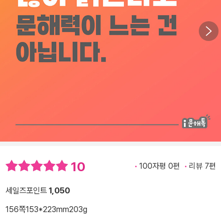
10
100자평 0편
리뷰 7편
세일즈포인트
1,050
156쪽
153*223mm
203g