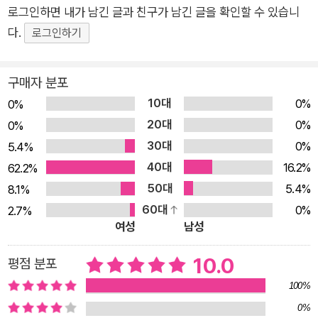
하지만 아이들은 그 경험을 지나며 한 뼘 더 단단하게 성장합니
로그인하면 내가 남긴 글과 친구가 남긴 글을 확인할 수 있습니
다. 간결하고 담백한 문장, 살아 있는 표정의 그림 간결하면서도
다.
로그인하기
깊은 울림을 전하는 황선미 작가의 문장은 초등 3~4학년 독자가
읽어 나가기에 부담이 없습니다. 아이들은 이야기를 따라가며 인
구매자 분포
물의 마음에 공감하고 작품이 전하는 따뜻한 메시지를 자연스럽
10대
0%
0%
게 받아들이게 됩니다. 김현영 작가의 그림은 인물의 표정과 몸짓
20대
0%
을 섬세하게 그려내 이야기의 감정을 더욱 생생하게 전달합니다.
0%
30대
아이와 어른 모두가 함께 읽는 마음의 지도 이 책은 "나는 지금 내
0%
5.4%
곁의 소중한 사람에게 얼마나 최선을 다하고 있는가"라는 질문을
40대
16.2%
62.2%
던집니다. 한때 전부였던 친구와의 이별조차 삶의 일부가 되고,
50대
5.4%
8.1%
또 다른 인연으로 이어진다는 메시지는 관계의 의미를 다시 생각
60대
0%
2.7%
여성
남성
하게 합니다. 어린 시절의 우정을 기억하는 독자라면 이 책을 통
해 미처 전하지 못했던 미안함과 그리움을 떠올리게 될 것입니다.
10.0
평점 분포
황선미 작가는 누구인가요? 서울예술대학교 문예창작과 교수이
100%
자 한국 아동문학을 대표하는 황선미 작가. 그의 대표작 『마당을
0%
나온 암탉』은 국내 창작 동화 최초로 200쇄를 돌파하고 150만