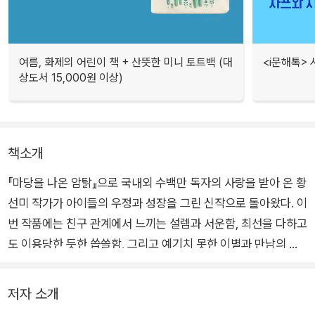
여름, 화제의 어린이 책 + 산뜻한 미니 토트백 (대
<i문해톡>
상도서 15,000원 이상)
책소개
『마당을 나온 암탉』으로 국내외 수백만 독자의 사랑을 받아 온 황
선미 작가가 아이들의 우정과 성장을 그린 신작으로 돌아왔다. 이
번 작품에는 친구 관계에서 느끼는 설렘과 서운함, 최선을 다하고
도 이용당한 듯한 씁쓸함, 그리고 예기치 못한 이별과 만남의 경
험이 담겨 있다. 여기에 인물들의 미묘한 심리를 생생하게 담아낸
김현영 작가의 그림이 더해져 이야기의 감정을 더욱 풍성하게 전
저자 소개
한다. 내 곁의 소중한 친구를 돌아보게 하는 이 책은 어린이와 어