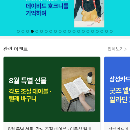
관련 이벤트
전체보기
8월 특별 선물. 각도 조절 테이블 · 이동식 빨래
삼성카드가 