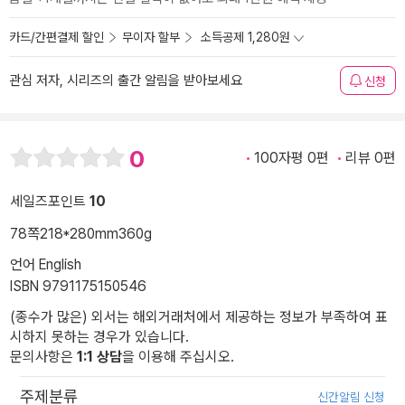
카드/간편결제 할인
무이자 할부
소득공제 1,280원
관심 저자, 시리즈의 출간 알림을 받아보세요
신청
0
100자평 0편
리뷰 0편
세일즈포인트
10
78쪽
218*280mm
360g
언어 English
ISBN 9791175150546
(종수가 많은) 외서는 해외거래처에서 제공하는 정보가 부족하여 표
시하지 못하는 경우가 있습니다.
문의사항은
1:1 상담
을 이용해 주십시오.
주제분류
신간알림 신청