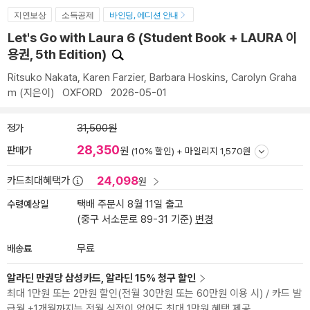
지연보상
소득공제
바인딩, 에디션 안내
Let's Go with Laura 6 (Student Book + LAURA 이
용권, 5th Edition)
Ritsuko Nakata
,
Karen Farzier
,
Barbara Hoskins
,
Carolyn Graha
m
(지은이)
OXFORD
2026-05-01
정가
31,500원
28,350
판매가
원
(10% 할인) +
마일리지 1,570원
24,098
카드최대혜택가
원
수령예상일
택배 주문시 8월 11일 출고
(중구 서소문로 89-31 기준)
변경
배송료
무료
알라딘 만권당 삼성카드, 알라딘 15% 청구 할인
최대 1만원 또는 2만원 할인(전월 30만원 또는 60만원 이용 시) / 카드 발
급월 +1개월까지는 전월 실적이 없어도 최대 1만원 혜택 제공