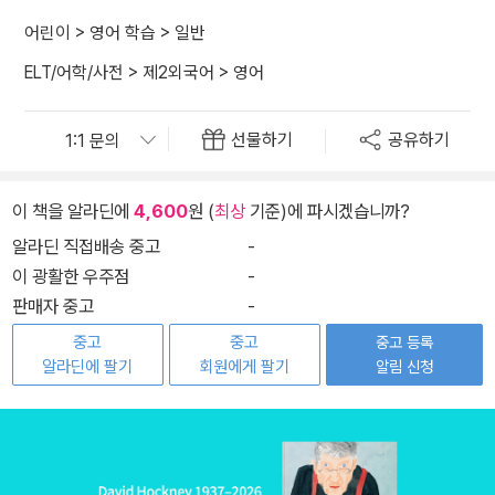
어린이
>
영어 학습
>
일반
ELT/어학/사전
>
제2외국어
>
영어
선물하기
공유하기
이 책을 알라딘에
4,600
원 (
최상
기준)에 파시겠습니까?
알라딘 직접배송 중고
-
이 광활한 우주점
-
판매자 중고
-
중고
중고
중고 등록
알라딘에 팔기
회원에게 팔기
알림 신청