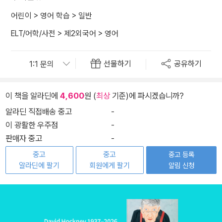
어린이
>
영어 학습
>
일반
ELT/어학/사전
>
제2외국어
>
영어
선물하기
공유하기
이 책을 알라딘에
4,600
원 (
최상
기준)에 파시겠습니까?
알라딘 직접배송 중고
-
이 광활한 우주점
-
판매자 중고
-
중고
중고
중고 등록
알라딘에 팔기
회원에게 팔기
알림 신청