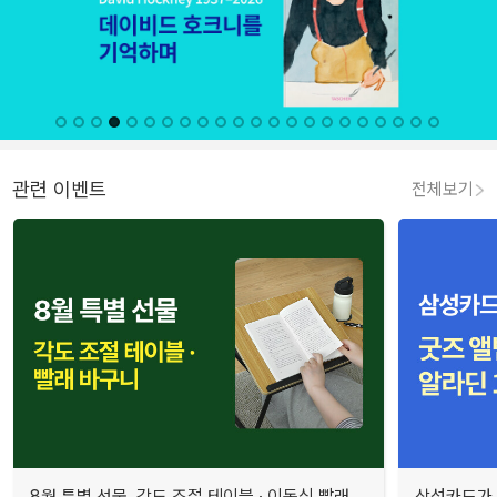
관련 이벤트
전체보기
8월 특별 선물. 각도 조절 테이블 · 이동식 빨래
삼성카드가 