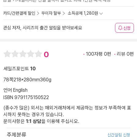
급월 +1개월까지는 전월 실적이 없어도 최대 1만원 혜택 제공
카드/간편결제 할인
무이자 할부
소득공제 1,280원
관심 저자, 시리즈의 출간 알림을 받아보세요
신청
0
100자평 0편
리뷰 0편
세일즈포인트
10
78쪽
218*280mm
360g
언어 English
ISBN 9791175150522
(종수가 많은) 외서는 해외거래처에서 제공하는 정보가 부족하여 표
시하지 못하는 경우가 있습니다.
문의사항은
1:1 상담
을 이용해 주십시오.
주제분류
신간알림 신청