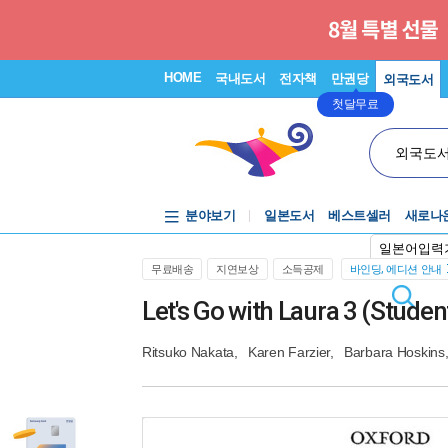
HOME
국내도서
전자책
만권당
외국도서
첫달무료
외국도
분야보기
일본도서
베스트셀러
새로나
일본어입력
무료배송
지연보상
소득공제
바인딩, 에디션 안내
Let's Go with Laura 3 (Stud
Ritsuko Nakata
,
Karen Farzier
,
Barbara Hoskins