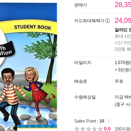
28,3
판매가
24,0
카드최대혜택가
알라딘 
최대 1만
시) / 
1만원 
마일리지
1,570원(
+ 5만원
배송료
무료
수령예상일
지금 택배
(중구 서
Sales Point :
10
0.0
100자평(