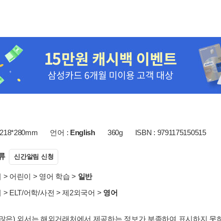
218*280mm
언어 :
English
360g
ISBN : 9791175150515
류
신간알림 신청
서
>
어린이
>
영어 학습
>
일반
서
>
ELT/어학/사전
>
제2외국어
>
영어
 많은) 외서는 해외거래처에서 제공하는 정보가 부족하여 표시하지 못