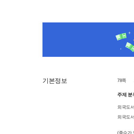
기본정보
78쪽
주제 분
외국도
외국도
(종수가