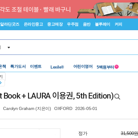
알라딘굿즈
온라인중고
중고매장
우주점
음반
블루레이
커피
서
수준별베스트
중고 외서
온책
특가도서
이벤트
Lexile®
어린이영어
5백원부터
N
수준별베스트
중고 외서
기
ent Book + LAURA 이용권, 5th Edition)
,
Carolyn Graham
(지은이)
OXFORD
2026-05-01
정가
31,500