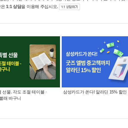
항은
1:1 상담
을 이용해 주십시오.
별 선물. 각도 조절 테이블 ·
삼성카드가 쏜다! 알라딘 15% 할인
빨래 바구니