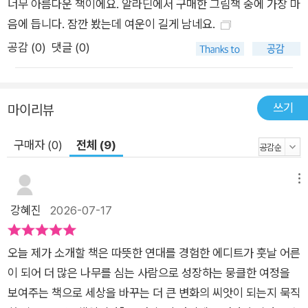
너무 아름다운 책이에요. 알라딘에서 구매한 그림책 중에 가장 마
요! _글 작가 쥘리 두인과 그림 작가 노에미 파바르의 대담에서
음에 듭니다. 잠깐 봤는데 여운이 길게 남네요.
●이런 독자에게 추천해요! ①평소에 상상하기를 좋아하는 초등
공감 (
0
)
댓글 (0)
학교 저학년 어린이 ②아이와 함께 살아가는 사회의 가치를 나누
고 싶은 양육자 ③인간관계, 공동체 의식, 시민교육을 위한 서사
형 콘텐츠를 찾는 교육자 ④아름다운 그림과 울림 있는 메시지를
쓰기
마이리뷰
함께 담은 그림책을 찾는 모든 독자 ●초등 교과 연계● 2022개
정 1-2 바슬즐 2. 약속 | 1-2 국어 4. 감동을 나누어요 | 1-2 국어
구매자 (0)
전체 (9)
6. 문장을 읽고 써요 | 1-2 국어 8. 느끼고 표현해요 | 2-1 바슬즐
2. 자연 | 2-1 바슬즐 3. 마을 | 3 도덕 8. 더 나은 세상을 위한 탐
메뉴
구 | 4-2 사회 2. 주민 자치와 민주주의 | 5 실과 4. 생활 속 동식
강혜진
2026-07-17
물 자원과 활용 ●누리과정● 2019개정 2. 의사소통 책과 이야
기 즐기기 | 3. 사회관계 더불어 생활하기, 사회에 관심 가지기 |
오늘 제가 소개할 책은 따뜻한 연대를 경험한 에디트가 훗날 어른
5. 자연탐구 생활 속에서 탐구하기, 자연과 더불어 살기
이 되어 더 많은 나무를 심는 사람으로 성장하는 뭉클한 여정을
보여주는 책으로 세상을 바꾸는 더 큰 변화의 씨앗이 되는지 묵직