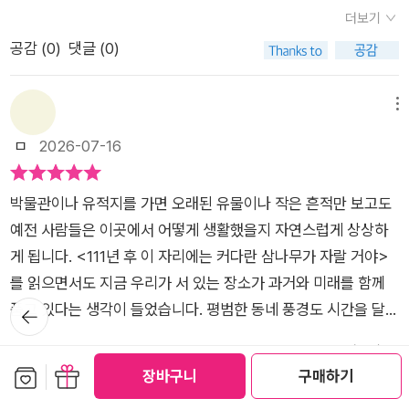
으로 봤을때는 아마도 이 그림과 비슷한 모습이지 않을까 싶다.​할
삼나무가 자랄 거야>는 삭막한 도시의 빽빽한 콘크리트 틈에서
더보기
머니가 된 에디트가 저 나이에도 아버지를 그리워하는 모습에 괜
시작된 한 아빠와 딸의 상상에서 출발해서 그 상상을 현실로 만드
공감 (
0
)
댓글 (0)
히 나도 모르게 찡해졌다.내 아이는 할머니가 되었을때 나를 어떻
는 작은 실천이 아이의 미래에 대한 희망이자 약속으로 자라는 과
게 기억할까?아이의 아빠로서의 내 존재를 다시금 생각해보게
정을 그린 그림책이다평범한 산책길에서 에디트가 상상하는 찬
되었으니 이건 아이를 위한 그림책이 아니라 나를 위한 그림책이
란한 미래와 그리고 그 상상에 아빠 바시르가 진심으로 응답하며
메뉴
였는지도.​나중에 1603년 뒤에 저 먼 명왕성에서 찾아오는 모자
아이가 세상을 바꿀 수 있다는 믿음을 심어주는 모습은 부모인 나
ㅁ
2026-07-16
는 혹시 뤄지의 후손인걸까?아니지, 뤄지는 2차원으로 접혀져버
에게도 많은 생각을 하게 해준다​이 그림책은 닥쳐오는 불안한 미
렸으니 청신과 관이판의 후손일지도.​​​#111년후이자리에는커다란
래나 환경문제에 대해 걱정하라고 강요하지 않고, 나부터 시작할
박물관이나 유적지를 가면 오래된 유물이나 작은 흔적만 보고도
삼나무가자랄거야#쥘리두인#아이스크림미디어#그림책#그림
수 있는 작은 실천에 집중하고, 또 행동할 수 있도록 격려한다그
예전 사람들은 이곳에서 어떻게 생활했을지 자연스럽게 상상하
책추천#추천그림책#도시#생태전환교육#환경인식#사회운동#
렇게 작은 실천을 이어가다 보면 그 작은 실천이 우리 이웃과 사
게 됩니다. <111년 후 이 자리에는 커다란 삼나무가 자랄 거야>
연대#상상력#공동체#희망#미래#화이트레이븐스#IBBY
회로 점점 퍼져서 도시 전체에 긍정적인 변화를 만드는 힘이 된다
를 읽으면서도 지금 우리가 서 있는 장소가 과거와 미래를 함께
는 메시지를 따뜻하게 전하고 있다가족과 함께 읽으면서 미래의
뒤로가
품고 있다는 생각이 들었습니다. 평범한 동네 풍경도 시간을 달리
변화를 상상하고, 서로의 생각을 나누면서 우리 아이들에게 상상
기
바라보면 전혀 다른 의미를 가질 수 있다는 점이 흥미로웠습니다.
력과 자신감을 키우는 소중한 시간이 될것이다​특히 아이의 상상
더보기
아이와 함께 주변을 둘러보며 익숙한 공간을 새로운 시선으로 바
보관함담기
선물하기
과 말에 진심으로 귀 기울이고 지지하는 어른의 역할이 얼마나 큰
장바구니
구매하기
공감 (
0
)
댓글 (0)
라보는 시간이 되었습니다. 가장 인상 깊었던 장면은 작은 상상
힘이 되는지 다시 한 번 깨닫게 한다는 것이 감명깊다아이의 말대