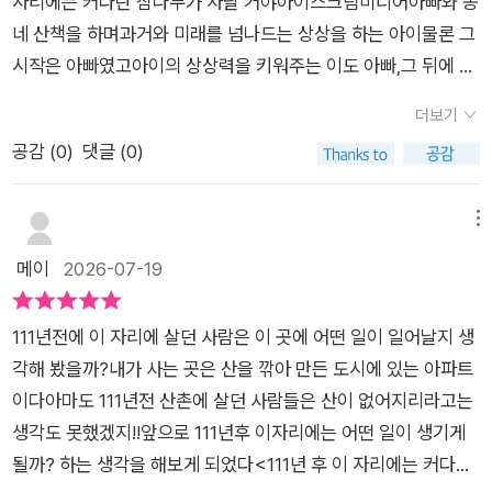
자리에는 커다란 삼나무가 자랄 거야아이스크림미디어아빠와 동
희집 베란다 텃밭 상추와 페퍼민트는 둘 다 사이좋게 세상을 떠났
래 말하면 뭐든 다 해줘야지.밤하늘의 별도 따다 줄 판국에 뭔들
네 산책을 하며과거와 미래를 넘나드는 상상을 하는 아이​물론 그
지만요;;;; 잘 자라고 있는 자연들이라도 아껴주겠습니다. 함께 애
못해주랴.아빠는 딸아이의 이야기에 귀를 기울이고 그 말을 진짜
시작은 아빠였고아이의 상상력을 키워주는 이도 아빠,그 뒤에 아
껴요! 저는 또 오겠습니다.​​<<출판사로부터 책을 제공받았습니
로 이루어주기 위해 여기저기 수소문하여 삼나무 씨앗을 구해다
이의 동심을 지켜주고자 노력하는 어른들이 있다덕분에, 삼나무
다>>
아이와 함께 심는다.이런 교육을 받고 자란 아이이니만큼 점점 꿈
더보기
씨앗을 심는 부녀어른의 노력이 해낸 것은비단 아이의 상상력을
과 희망이 커지고 아이는 나중에 시장이 되겠다는 생각까지도 품
공감 (
0
)
댓글 (0)
지켜주는 것만이 아니었다그 속에서 아이는 꿈을 키웠고 훌륭한
게 된다.시간이 흘러 아이는 성인이 되어 정말로 시장으로 당선이
어른이 되었다어느 날, 지구에서 휴가를 보내던 명왕성인 엄마가
되어 꿈꾸던 모습으로 도시를 탈바꿈한다.놀이공원과 식물원을
어린 아들에게크고 멋진 삼나무를 가리키며 말했어요.'딱 1603
메뉴
연상시키는 도시의 일러스트가 그야말로 일품이니 꼭 책으로 직
년 전에 여기서어떤 지구인 아빠가 어린 딸의 손을 잡았단다.'불
메이
2026-07-19
접 보길 추천한다.​한편, 아빠 바시르는 할아버지가 되었는데도 여
현듯 아이의 손을 잡고아이의 말에 보다 귀 기울이고아이의 말을
전히 에디트 곁에서 도움을 주고 있었으며, 동네 아이들을 데리고
경청하는 부모가 되어야겠다 다짐해 본다
산책으르 다니며 에디트가 어렸을때처럼 재밌는 옛 이야기들을
111년전에 이 자리에 살던 사람은 이 곳에 어떤 일이 일어날지 생
해준다.오래 오래 시간이 흐르고 흘러, 에디트가 할머니가 되었는
각해 봤을까?내가 사는 곳은 산을 깎아 만든 도시에 있는 아파트
데 어렸을 때 살던 마을 모습이 완전 달라졌다.난 이 부분부터는
이다아마도 111년전 산촌에 살던 사람들은 산이 없어지리라고는
얼마전에 읽은 SF 소설 '삼체' 가 생각이 났다.드라마로는 보지
생각도 못했겠지!!앞으로 111년후 이자리에는 어떤 일이 생기게
못하여 미래의 지구 모습이 어떻게 구현되었는지 모르겠는데, 책
될까? 하는 생각을 해보게 되었다​<111년 후 이 자리에는 커다란