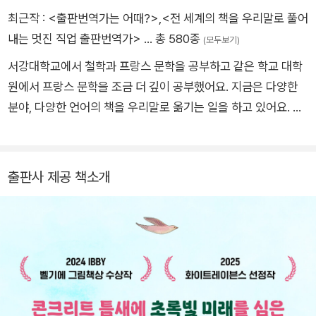
기의 대가이자 온갖 경주를 좋아하는 파바르는 언젠가 ‘지각’에
최근작 :
<출판번역가는 어때?>
,
<전 세계의 책을 우리말로 풀어
대해 쓸지도 몰라요. 그사이에 지금은 또 뒷마당으로 무당벌레와
내는 멋진 직업 출판번역가>
… 총 580종
(모두보기)
달팽이를 관찰하러 나가 있어요. 『발랑틴과 118마리 이에 대한
서강대학교에서 철학과 프랑스 문학을 공부하고 같은 학교 대학
끔직한 이야기』 『티보르와 무질서 괴물』 『성 니콜라우스 대 산타
원에서 프랑스 문학을 조금 더 깊이 공부했어요. 지금은 다양한
클로스』 『마르셀과 오딜롱』 『올리브와 젤리』 등의 책을 작업했어
분야, 다양한 언어의 책을 우리말로 옮기는 일을 하고 있어요. 그
요.
중 어린이를 위한 책으로는 《거대한 책》, 《제자리를 찾습니다》,
《나, 꽃으로 태어났어》, 《체리나무 아래 오두막》, <돌아온 꼬마
니콜라> 시리즈 등이 있어요.
출판사 제공 책소개