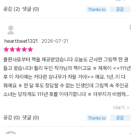
꿈을 꾸고꿈을 이루기위해 하나씩 만들어가고덕분에 꼬리를 물
합니다. 어른이었다면 웃고 넘겼을지도 모를 말이지만, 아빠 바시
공감 (
2
)
댓글 (0)
고 변화하고..엄마의 욕심은 아들도 이 과정을 경험했으면 좋겠다
르는 딸의 상상을 가볍게 여기지 않아요. 오히려 그 상상이 현실
이 될 수 있도록 함께 움직입니다. 저는 이 장면이 이 책의 가장
메뉴
따뜻한 순간처럼 느껴졌어요. 아이의 말도 존중받을 때 힘을 얻
heartbeat1321
2026-07-21
고, 누군가 믿어 줄 때 진짜 행동으로 이어질 수 있다는 걸 보여
주니까요.작은 씨앗 하나가 에디트에게 오기까지 여러 사람의 마
음이 이어지는 과정도 참 좋았습니다. 잘 알지 못하는 아이를 위
출판사로부터 책을 제공받았습니다 ​오늘도 근사한 그림책 한 권
해 어른들이 마음을 보태고, 그 마음이 릴레이처럼 이어져 결국
들고 왔습니다! 쥘리 두인 작가님의 책이고요 ㅎ 제목이 <<111년
씨앗 하나가 도착하지요. 아주 작아 보이는 행동들이 모이면 누군
후 이 자리에는 커다란 삼나무가 자랄 거야>> 에요. 1년..이 다
가의 꿈을 현실로 만드는 힘이 된다는 사실이 뭉클하게 다가왔습
뭐에요 ㅎ 한 달 후도 장담할 수 없는 인생인데 그림책 속 주인공
니다. 한밤의 비밀 작전처럼 부녀가 씨앗을 심는 장면은 아이와
소녀는 당차게도 111년 후를 이야기합니다 ㅎ 아부지가 비범하게
어른이 함께 만들어 낸 작은 기적 같았어요.하지만 이 책은 나무
멋지셔서 그런가 싶은데 바로 만나보실까요?!?양귀비꽃 마을에
더보기
한 그루를 심었다고 세상이 하루아침에 바뀐다고 말하지 않습니
사는 아빠 바시르와 딸 에디트입니다. 마을이 딱 봐도 칙칙해요.
공감 (
0
)
댓글 (0)
다. 그래서 더 좋았습니다. 삼나무는 천천히 자라고, 그 곁에 벤치
예쁜 이름이 무색하게 말이죠 ㅎ 순 콘크리트, 콘크리트, 콘크리
가 놓이고, 사람들은 그곳에서 이야기를 나누기 시작합니다. 비밀
트니께요?!? 아빠가 딸래미를 부르는 애칭도 그래서 좀 안어울리