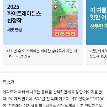
<111년 후 이 자리에는 커다란 삼나무가 자랄 거
여름, 화제의
야> + 씨앗 연필
상도서 15,
책소개
에디트와 아빠 바시르는 동네를 산책하면서 이상한 이야기를 했
다. “여기서 말이야, 503년 전 늑대 가족이 쉬고 있었어.” “6700
만 년 전에는 여기서 티라노사우루스가 냄새를 맡고 있었지.” 동