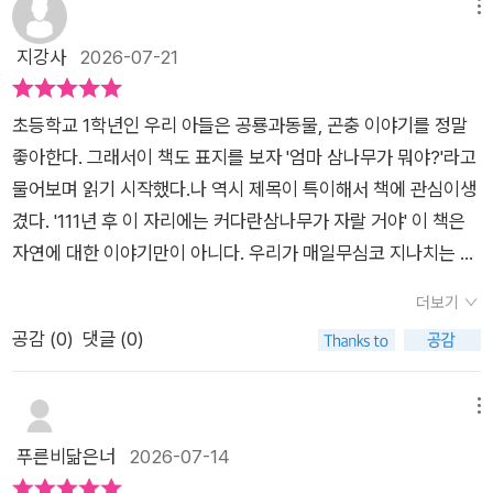
을 털어놓고, 미안한 마음을 전하고, 서로의 이야기를 들어 주는
는 느낌이에요 ㅎ 메뚜기라고 부르시거든요 ㅎ 하지만 딱딱한 마
메뉴
공간이 생겨나는 것이지요. 나무는 단순한 식물이 아니라 사람과
을을 부녀는 잘도 걷고 뛰어 다니니까... 틀린 이름인 건 또 아니
지강사
2026-07-21
사람을 이어 주는 따뜻한 중심이 됩니다.무엇보다 에디트가 훗날
랄까요?!?아빠가 근사한 분이라고 말씀드린 이유는 이런 부분이
어른이 되어 더 많은 나무를 심는 사람으로 성장한다는 흐름이 마
에요! 숙제를 마친 딸래미와 이리저리 다니시며 이야기를 들려주
초등학교 1학년인 우리 아들은 공룡과동물, 곤충 이야기를 정말
음에 오래 남았어요. 어린 시절 누군가가 자신의 상상을 진지하게
시거든요 ㅎ “여기가 지금은 낡아빠진 주차장이지만 503년 전에
좋아한다. 그래서이 책도 표지를 보자 '엄마 삼나무가 뭐야?'라고
믿어 주고 함께 행동해 준 경험이 한 사람의 삶을 이끌 수 있다는
는 히스 덤불이어서 늑대 가족이 쉬던 자리란다!!!“ , ”6700만 년
물어보며 읽기 시작했다.​나 역시 제목이 특이해서 책에 관심이생
사실이 참 감동적이었습니다. 아이의 상상은 작고 엉뚱해 보여도,
전에 이 쓰레기장은 티라노사우르스가 간식거리를 찾던 곳이야!”
겼다. '111년 후 이 자리에는 커다란삼나무가 자랄 거야' 이 책은
어른의 지지와 만나면 세상을 바꾸는 씨앗이 될 수 있구나 싶었어
이러시니 에디트는 아빠랑 하는 산책이 세상에서 제일 좋았어요! ​
자연에 대한 이야기만이 아니다. 우리가 매일무심코 지나치는 장
요.아이에게는 상상하고 꿈꾸는 용기를, 어른에게는 아이의 말을
그래서 어느 날에 아빠를 따라 외쳤어요. 과거의 일은 아빠가 모
소에도 아주 오래전기억이 남아있고 또 먼 미래에는 전혀 다른 모
귀 기울여 들어야 하는 이유를 알려 주는 책입니다. 읽고 나면 우
조리 알고 계셔서 미래형으로요 ㅎ “111년 후 이 자리에는 커다란
더보기
습으로 변할 수 있다는 사실을아이의 눈높이에서 따뜻하게 들려
리 주변의 평범한 장소도 조금 다르게 보이고, 지금 내가 심을 수
삼나무가 자랄 거예요!” 우리 에디트를 잘 키우는데도 온 마을이
공감 (
0
)
댓글 (0)
준다.주인공 에디트는 아빠와 함께 동네를걸으며 여러 장소에 담
있는 작은 씨앗은 무엇일지 생각하게 됩니다. 당장 큰 변화를 만
필요하잖아요? 아빠 바시르는 회사 사장에게 에디트의 삼나무
긴 시간을 상상한다.지금은 회색 콘크리트 건물이 있는 곳이수백
들지 못해도 괜찮아요. 오늘의 작은 상상과 따뜻한 행동 하나가
예언을 전했어요. 사장은 자기 친구에게 이야기했고 친구는 사촌
년 전에는 울창한 숲이었고, 쓰레기장이있는 곳은 공룡이 지나갔
메뉴
언젠가 누군가에게 쉼터가 되고, 더 넓은 숲으로 자랄 수 있다는
에게, 사촌은 미용사에게... 두루 전달하다가 마침내 산림 감시원
을지 모른다는장면이 인상 깊었다.​과거와 현재를 넘나들며 아이
푸른비닮은너
2026-07-14
믿음을 전해 주는 아름다운 그림책이었습니다.
에게 소식이 닿았어요!​그렇게 삼나무 씨앗 한 알이 에디트 눈 앞
가 자연스럽게상상할 수 있어서 더욱 마음에 든다. 그리고무엇보
에 나타납니다! 모녀는 콘크리트 마을 사람들이 모두 잠든 밤에