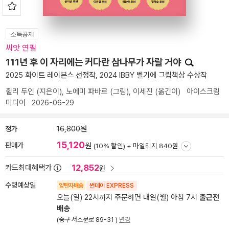
소득공제
씨앗 연필
111년 후 이 자리에는 커다란 삼나무가 자랄 거야
2025 화이트 레이븐스 선정작, 2024 IBBY 벨기에 그림책상 수상작
쥘리 두인
(지은이),
노에미 파바르
(그림),
이세진
(옮긴이)
아이스크림
미디어
2026-06-29
정가
16,800원
15,120
판매가
원
(10% 할인) +
마일리지 840원
12,852
카드최대혜택가
원
수령예상일
양탄자배송
썬데이 EXPRESS
오늘(일) 22시까지 주문하면 내일(월) 아침 7시
출근전
배송
(중구 서소문로 89-31 )
변경