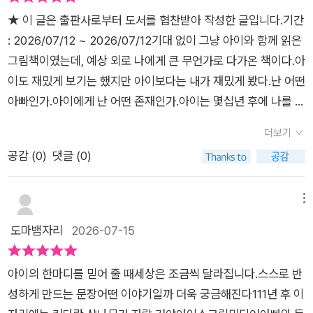
다 그림이 참 아름다웠다. 회색빛 도시 풍경이 페이지를 넘길수록
씨앗을 심어요. 삼나무가 잘 자라는지 확인도 하고 나무가 커다랗
​​★ 이 글은 출판사로부터 도서를 협찬받아 작성한 글입니다.​​기간
숲으로 변하고 늑대와 다양한 동물들이 나타나기도하고 티라노
게 자라는 날 쉬어가기도 편하게 “벤치가 있었으면 좋겠어요.” 했
: 2026/07/12 ~ 2026/07/12​​기대 없이 그냥 아이와 함께 읽은
사우루스가 나타나는 장면은시선을 확 끌었다.​이 책은 글보다 그
더니 또 벤치가 뚝딱! 생깁니다. 꿈은 말하고 움직이면 이루어지
그림책이였는데, 예상 외로 나에게 큰 무언가로 다가온 책이다.아
림을 통해 전하는 이야기가 많아서 아이도 부담 없이 읽었고'정말
는 건가봐요! ​신이 난 에디트는 마을에서 큰 사람이 되면 나무를
이도 재밌게 보기는 했지만 아이보다는 내가 재밌게 봤다.​난 어떤
111년 후에 커다란 삼나무가 자랄까?'라며 질문하기도 했다.​저자
더 많이 심을 수 있겠구나! 생각하고 열심히 공부해서 정말 양귀
아빠인가.아이에게 난 어떤 존재인가.아이는 몇십년 후에 나를 어
는 환경보호를 직접적으로 전하지는않는다. 대신 시간이 흐르면
비마을의 시장이 됐어요. 마을이 초록초록해진 것은 두말하면 잔
떻게 기억할것인가.여러 생각들을 참 많이 하게끔 만들어준 책이
자연은 다시제자리를 찾으려 하고 우리가 살아가는공간도 과거
더보기
소리입니다 ㅎ 할아버지가 된 에디트 아빠 바시르의 모습도 뒤에
다.도심 한가운데에서 사는 아빠 바시르와 여자아이 에디트.아파
와 미래가 이어지는 하나의이야기라는 사실을 전해준다.​책을 읽
공감 (
0
)
댓글 (0)
나오는데 시장님 어리실 때와 똑같으시니 직접 보세요 ㅎ 이야기
트로 가득찬 곳에서 살기 때문에 주변엔 나무 한그루 찾아보기 힘
고 나니 아이도 우리 동네를 새롭게관찰했다. 늘 지나던 길이 예
는 멀리~ 멀리 넘어가다가 우주에도 닿는는데요 ㅎ 웃음이 자꾸
든 삭막한 콘크리트들 뿐이다.​그래도 아빠는 아이와 산책을 나갈
전에는 어떤모습이었을지 앞으로 어떤 풍경으로 바뀔지상상하며
나오니 두 번 보세요 ㅎ 참 좋았습니다.​저희집 어린 그녀에게도
때면 자연에 대한 여러 재밌는 이야기들을 해준다.다소 황당스러
메뉴
이야기해 보았다.​이 책은 초등 저학년 아이들에게 상상력을키워
시간은 들어도 어떤 일을 에디트처럼 한 번 해볼래? 했더니 꿈을
운 이야기들이긴 한데 그럴싸하기도 하면서도 아이들에게는 꽤
도마뱀자리
2026-07-15
줄 그림책으로 어른들에게는 자연과시간의 의미를 다시 생각하
이루기 위해 노력하겠대요. 아시는 분은 아시겠지만 녀석의 꿈은
재밌게 들리나보다.내 아이도,'과거에 이곳은 그럼 어떤 곳이였을
게 해주는 책이다.부모와 아이가 함께 읽어보기 좋을 것 같다.아
락가수에요? 그래서 뭘 어떻게 할 거냐니까 늘봄 시간에 배우는
까?' ​..같은 생각들을 했다고 한다.아빠의 이야기에 감화를 받은
이와 함께 한 장 한 장 읽으며 얘기하기좋은 소재라서 자신 있게
아이의 한마디를 믿어 줄 때세상은 조금씩 달라집니다.스스로 반
오카리나를 집에서도 열심히 불겠대요. 안방에 들어가서 문닫고
걸까?아이는 잔디밭에 떨어져 있는 똥을 보고, 이 자리에 111년
추천한다.​
성하게 만드는 문장어떤 이야기일까 더욱 궁금해진다​111년 후 이
불라고 했습니다. 저는 사과나무를 심어볼 수 있을까요. 비록 저
후에는 삼나무가 자랄 거라고 한다.암, 그렇고 말고.딸아이가 저