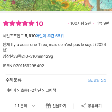
10
100자평 2편
리뷰 9편
세일즈포인트
5,610
어린이 주간 56위
원제 Il y a aussi une T.rex, mais ce n’est pas le sujet (2024
년)
양장본
38쪽
210*310mm
429g
ISBN 9791159295492
주제분류
신간알림 신청
어린이
>
초등1~2학년
>
그림책
선물하기
공유하기