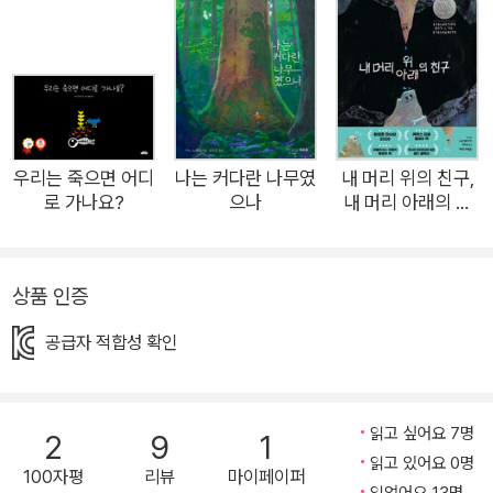
하던 어느 날, 늘 장난스럽게 이어지던 상상 놀이는 에디트의 한
마디로 새로운 방향으로 나아가게 됩니다. 에디트가 잔디밭의 똥
을 가리키며 먼 미래 이 자리에 커다란 삼나무가 자랄 것이라는
당찬 예언을 건넨 것입니다. 아빠 바시르는 에디트의 이야기를 절
대로 웃어넘기지 않습니다. 그는 딸의 상상이 현실이 되도록 기꺼
이 나서 보기로 합니다. 작은 씨앗 하나가 이웃의 쉼터가 되고, 마
우리는 죽으면 어디
나는 커다란 나무였
내 머리 위의 친구,
로 가나요?
으나
내 머리 아래의 친
침내 숲의 도시가 되기까지 잘 알지 못하는 아이를 위해 어른들의
구
마음이 이어달리기하듯 전해지고, 작은 행동들이 모여 마침내 에
디트에게 씨앗 하나가 도착합니다. 한밤의 비밀 작전으로 부녀가
상품 인증
심은 삼나무 씨앗은 시간이 흐르며 조금씩 자랍니다. 처음에는 그
저 작은 나무에 불과했지만 그 곁에 벤치가 놓이면서 점차 주민들
공급자 적합성 확인
이 서로 비밀을 나누고, 미안했던 마음을 전하고, 따뜻한 이야기
를 주고받는 소통의 중심지로 피어납니다. 『111년 후 이 자리에는
커다란 삼나무가 자랄 거야』는 나무 한 그루를 심었다고 해서 당
읽고 싶어요 7명
2
9
1
장 세상이 마법처럼 바뀐다고 말하지 않습니다. 대신 이날의 따뜻
읽고 있어요 0명
100자평
리뷰
마이페이퍼
읽었어요 13명