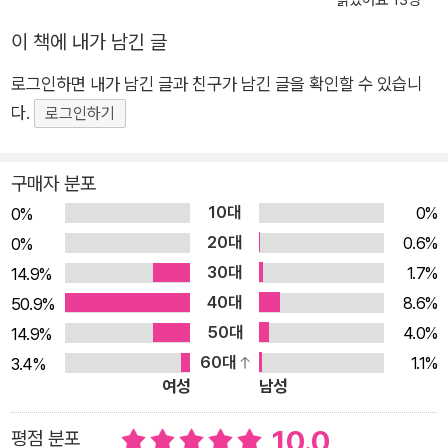
한 연대를 경험한 에디트가 훗날 어른이 되어 더 많은 나무를 심
는 사람으로 성장하는 뭉클한 여정을 보여 줍니다. 아이의 상상을
이 책에 내가 남긴 글
실제 행동으로 옮겨 준 어른의 지지가 어떻게 한 아이의 삶을 이
로그인하면 내가 남긴 글과 친구가 남긴 글을 확인할 수 있습니
끌고, 나아가 세상을 바꾸는 더 큰 변화의 씨앗이 되는지 묵직한
다.
로그인하기
감동을 전합니다. 가족애에서 공동체적 책임으로, 세대를 아우르
는 다층적 독서 경험 한편, 작품의 서사는 에디트의 유년기를 지
나 노년, 또 그로부터 1603년 후 먼 미래에 이르기까지 거대한 시
구매자 분포
간을 관통합니다. 시공간을 넘나드는 이 이야기는 오늘날 기후 위
10대
0%
0%
기 앞에서 막연한 불안과 무력감을 느끼는 아이들에게 ‘우리가 함
20대
0.6%
0%
께 힘을 모으면 내일을 바꿀 수 있다’는 실천적인 희망을 심어 줍
30대
1.7%
14.9%
니다. 그뿐만 아니라 어린이 독자들은 에디트의 모습을 통해 ‘나
40대
8.6%
50.9%
의 작은 생각이 세상을 바꿀 수 있다’는 주체성과 자기 효능감을
50대
4.0%
14.9%
얻게 됩니다. 동시에 어른들에게는 단순히 자신의 자녀나 제자를
60대
1.1%
3.4%
향한 사랑을 넘어, ‘다음 세대에게 어떤 지구와 환경을 물려줄 것
여성
남성
인가’라는 공동체적 책임감에 대한 물음을 던집니다. 생태적 연대
10.0
평점 분포
라는 거시적 주제와 아이의 내면적 성장이라는 미시적 가치를 두