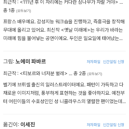
최근작 :
<111년 후 이 자리에는 커다란 삼나무가 자랄 거야>
…
입니다. 한 사람이 다른 사람에게 건네는 믿음, 서로를 돕고 싶은
에 그림책상’을 수상했다.
에서 더 나은 세상을 상상하고 만들어 가는 힘을 기르길 바랍니
총 1종
마음, 그리고 아직 오지 않은 미래를 함께 꿈꾸는 용기에 대한 얘
(모두보기)
다.
기 말이에요. 오늘 우리가 심은 작은 씨앗 하나가 내일 누군가의
프랑스 배우예요. 감성지능 워크숍을 진행하고, 즉흥극을 창작해
그늘이 되고, 수십 년 뒤에는 마을의 광장이 되고, 백 년 뒤에는
무대에 올리고 있어요. 최신작 <옛날 미래에>는 우리가 바라는
숲이 될 수 있다는 사실을 이 책은 조용하면서도 아름답게 보여
미래에 힘을 불어넣는 공연이에요. 두인은 일요일에 태어났는데,
줍니다. 책장을 넘길수록 여러분은 나무가 자라는 모습을 보는 것
만화 시리즈 「이자벨」에 따르면 일요일에 태어난 아이는 요정을
이 아니라 희망이 자라는 모습을 보게 될 거예요.
볼 수 있다고 하지요. 어느 날 문득 동화 원고를 출판사에 보내기
가끔은 지금 우리가 서 있는 자리가 너무 평범해 보이죠. 학교 앞
그림:
노에미 파바르
저자파일
신간알림 신청
로 결정했고, 편집자들은 두인의 글에 한눈에 반해 버렸어요! 『11
길, 놀이터 한구석, 집 앞 화단처럼 말이에요. 하지만 이 책은 우
1년 후 이 자리에는 커다란 삼나무가 자랄 거야』는 두인의 첫 책
최근작 :
<티보르와 너저분 벌레>
… 총 2종
(모두보기)
리에게 묻습니다. “111년 후, 이 자리에는 무엇이 있을까?” 그 질
이에요.
벨기에 브뤼셀 출신의 일러스트레이터예요. 패턴이 가득하고 다
문을 품는 순간, 세상은 전혀 다른 모습으로 보이기 시작할 거예
채로운 이미지처럼, 풍부하게 표현하는 것을 좋아하지요. 예전부
요. 여러분도 에디트처럼 미래를 상상해 보세요. 그리고 언젠가
터 어린이들의 수호성인인 성 니콜라우스의 열렬한 팬이었는데,
아주 먼 훗날, 누군가는 여러분이 오늘 심어 놓은 작은 마음의 씨
어릴 적 근사한 책들을 선물해 주곤 했기 때문이에요. 파바르의
앗 덕분에 더 아름다운 세상에서 살아가게 될지도 모릅니다. 우리
일상에는 두 가지 문장이 늘 함께해요. ‘청소하기에 약간의 지저
이 책, 따뜻한 마음으로 함께 읽어요.
옮긴이:
이세진
저자파일
신간알림 신청
분함만큼 좋은 것은 없다.’ ‘이가 많을수록 더 많이 웃는다.’ 미루