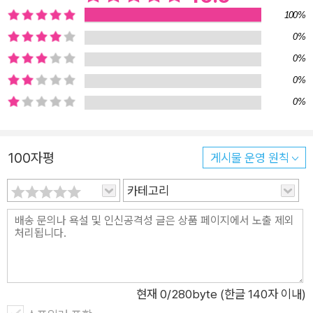
루 담아낸 이 작품은 가정에서는 물론이고, 학교와 도서관에서 생
100%
태 감수성, 공동체 의식, 시민성을 다루는 독서 활동 자료로 훌륭
0%
하게 쓰일 것입니다. 유머와 문학성을 갖춘 국제상 수상 그림책
0%
프랑스 배우 출신의 작가 쥘리 두인의 통통 튀는 생생한 글과 벨
0%
기에 일러스트레이터 노에미 파바르의 섬세하고 따뜻한 삽화는
0%
회색빛 도시가 초록빛 미래로 변해 가는 과정을 아름답게 표현합
니다. 작은 상상이 현실을 바꾼 기적을 유머러스하면서도 울림 있
게 그린 이 작품은 국제적으로도 문학성과 예술성을 인정받았습
100자평
게시물 운영 원칙
니다. 한 해 동안 출간된 전 세계 어린이·청소년 도서 중 문학적
카테고리
가치와 뛰어난 주제 의식을 지닌 200권을 엄선하는 ‘2025 화이
트레이븐스’ 선정작으로 이름을 올렸으며, 세계적 권위의 아동청
소년도서협의회(IBBY) 벨기에 프랑스어권 지부에서 한 해 동안
벨기에에서 출간된 가장 빼어난 그림책에 수여하는 ‘2024 IBBY
벨기에 그림책상’을 수상했습니다. 이야기에서 중요한 것은 ‘지금
현재
0
/280byte (한글 140자 이내)
은 아름답지 않더라도 우리가 변화를 만들 수 있다’는 것입니다.