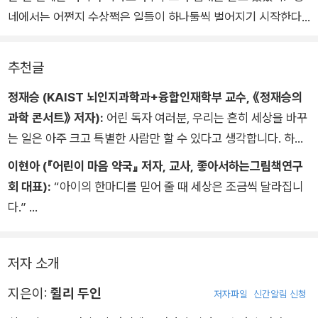
네에서는 어쩐지 수상쩍은 일들이 하나둘씩 벌어지기 시작한다.
111년 후, 지금 여기에는 무엇이 있을까? 작은 상상에서 싹튼, 도
시와 마음을 찬찬히 바꾸어 가는 다정하고 놀라운 이야기.
추천글
정재승 (KAIST 뇌인지과학과+융합인재학부 교수, 《정재승의
프랑스 배우 출신의 작가 쥘리 두인의 통통 튀는 생생한 글과 벨
과학 콘서트》 저자):
어린 독자 여러분, 우리는 흔히 세상을 바꾸
기에 일러스트레이터 노에미 파바르의 섬세하고 따뜻한 삽화는
는 일은 아주 크고 특별한 사람만 할 수 있다고 생각합니다. 하지
회색빛 도시가 초록빛 미래로 변해 가는 과정을 아름답게 표현한
만 이 책을 읽고 나면 생각이 조금 달라질 거예요. 어떤 변화는 거
다. 작은 상상이 현실을 바꾼 기적을 유머러스하면서도 울림 있게
이현아 (『어린이 마음 약국』 저자, 교사, 좋아서하는그림책연구
대한 기계나 엄청난 돈이 아니라, 한 아이의 작은 상상에서 시작
그린 이 작품은 국제적으로도 문학성과 예술성을 인정받았다.
회 대표):
“아이의 한마디를 믿어 줄 때 세상은 조금씩 달라집니
된다는 사실을 알게 되거든요. 에디트는 아무도 주목하지 않던 작
다.”
은 땅을 바라보며 “111년 후 이 자리에 커다란 삼나무가 자랄 거
한 해 동안 출간된 전 세계 어린이·청소년 도서 중 문학적 가치와
어린이는 지금 눈앞에 보이는 것 너머의 가능성을 상상하는 존재
예요”라고 말합니다. 그리고 그 상상은 씨앗이 되어 사람들의 마
뛰어난 주제 의식을 지닌 200권을 엄선하는 ‘2025 화이트레이
입니다. 『111년 후 이 자리에는 커다란 삼나무가 자랄 거야』는 아
음속으로 옮겨 갑니다. 마치 바람을 타고 멀리 날아가는 민들레
저자 소개
븐스’ 선정작으로 이름을 올렸으며, 세계적 권위의 아동청소년도
이의 말에 귀를 기울일 때 작은 씨앗 하나가 어떻게 사람들을 모
홀씨처럼요.
서협의회(IBBY) 벨기에 프랑스어권 지부에서 한 해 동안 벨기에
으고 마을의 풍경을 바꾸며 세상을 조금씩 달라지게 하는지 보여
지은이:
쥘리 두인
저자파일
신간알림 신청
이 책은 나무에 대한 이야기이면서도 동시에 사람에 대한 이야기
에서 출간된 가장 빼어난 그림책에 수여하는 ‘2024 IBBY 벨기
주는 작품입니다. 우리 아이들이 이 책을 통해 지금 서 있는 자리