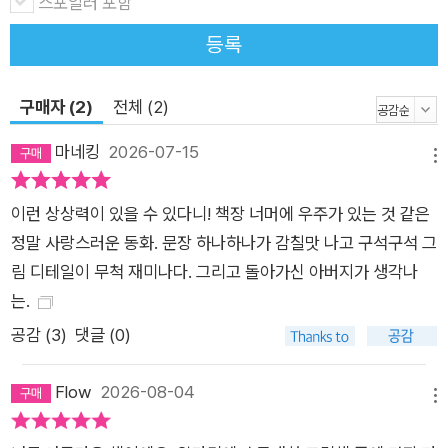
스포일러 포함
저는 우리가 어떤 상황에도 체념해서는 안 된다고 생각합니다. 언
제나 무언가 행동할 수 있는 가능성이 있으니까요. 이 책은 결국
등록
‘우리가 바라는 미래’에 대한 이야기입니다. 예를 들어 환경 문제
때문에 불안함을 느낄 수도 있습니다. 그 불안에 짓눌리는 대신,
구매자 (2)
전체 (2)
우리가 정말 원하는 미래는 무엇일까를 생각하는 것이 중요합니
다. 그리고 그 미래를 향해 에너지를 쏟는 것이죠. 이야기 속 에디
마네킹
2026-07-15
메뉴
트도 자신을 설레게 하는 미래의 모습을 보게 됩니다. 그러자 에
디트는 말합니다. “내가 이 도시의 시장이 된다면 나무를 좀 더
이런 상상력이 있을 수 있다니! 책장 너머에 우주가 있는 것 같은
많이 심을 수 있을지도 몰라!” 저는 이 책을 읽는 아이들도 ‘나에
정말 사랑스러운 동화. 문장 하나하나가 감칠맛 나고 구석구석 그
게도 목소리가 있고, 나 역시 세상을 바꿀 수 있어’라고 느끼기를
림 디테일이 무척 재미나다. 그리고 돌아가신 아버지가 생각나
바랍니다. 물론 자기 주변의 작은 변화부터 시작해서 말이죠. 에
는.
디트도 자신의 동네를 아름답게 만들며 변화를 시작합니다. 그리
공감 (
3
)
댓글 (0)
고 그 작은 변화가 미래에 어떤 영향을 미치는지 보여 줍니다. 작
은 변화든 큰 변화든, 또 다른 변화를 불러오는 씨앗이 됩니다. 저
Flow
2026-08-04
메뉴
는 그것이야말로 이 이야기에서 가장 아름다운 부분이라고 생각
합니다. 한마디로 정리하자면 에디트처럼 하세요. 나무를 심으세