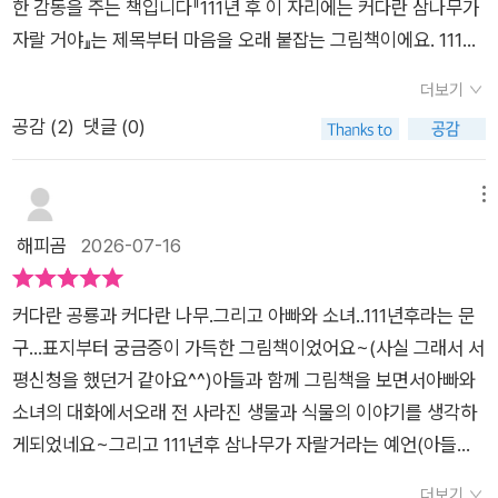
한 감동을 주는 책입니다『111년 후 이 자리에는 커다란 삼나무가
자랄 거야』는 제목부터 마음을 오래 붙잡는 그림책이에요. 111년
이라는 시간은 아이에게도 어른에게도 아주 멀게 느껴지지만, 그
더보기
먼 미래를 상상하며 지금 작은 씨앗 하나를 심는다는 설정이 참
공감 (
2
)
댓글 (0)
아름답게 다가왔습니다. 이 책은 상상이 단순한 놀이에서 끝나는
것이 아니라, 현실을 조금씩 바꾸는 시작이 될 수 있다는 것을 따
뜻하게 보여 줍니다.이야기의 배경은 ‘양귀비꽃 마을’이라는 예쁜
메뉴
이름과 달리 꽃 한 송이 없이 콘크리트로 가득한 낡은 아파트 단
해피곰
2026-07-16
지예요. 하지만 에디트와 아빠 바시르는 그 회색빛 동네를 그냥
삭막한 공간으로만 보지 않습니다. 산책을 하며 쓰레기장은 공룡
커다란 공룡과 커다란 나무.그리고 아빠와 소녀..111년후라는 문
티라노사우루스가 간식거리 냄새를 맡던 곳이 되고, 낡은 창문은
구...표지부터 궁금증이 가득한 그림책이었어요~(사실 그래서 서
위대한 여사제의 흔적이 남은 장소가 되지요. 평범하고 볼품없어
평신청을 했던거 같아요^^)아들과 함께 그림책을 보면서아빠와
보이는 곳에 이야기를 덧입히자, 동네는 순식간에 과거와 현재가
소녀의 대화에서오래 전 사라진 생물과 식물의 이야기를 생각하
뒤섞인 모험의 공간으로 바뀝니다. 아빠의 상상력과 다정함이 참
게되었네요~그리고 111년후 삼나무가 자랄거라는 예언(아들이
인상적이었어요.그러던 어느 날, 에디트는 잔디밭의 똥을 가리키
대단한 예언을 했다고 독서기록을 했다죠 ㅎㅎ)작은 관심이 큰
며 “111년 후 이 자리에는 커다란 삼나무가 자랄 거예요!”라고 말
더보기