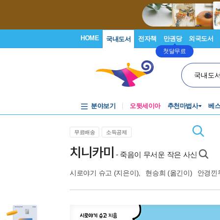
HOME
전자책
만권당
외국도서
국내도서
첫달무료
국내도
분야보기
오뒷세이아
추천마법사
베
무료배송
소득공제
치니카미
- 죽음이 무서운 작은 사신
시로야기 슈고
(지은이),
현승희
(옮긴이)
안경낀