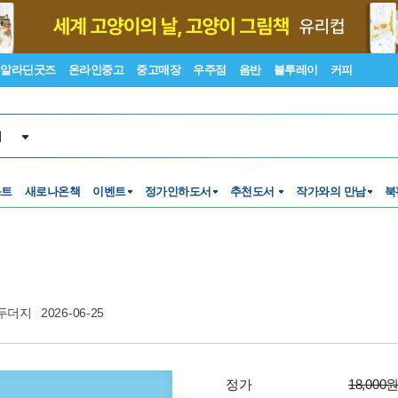
알라딘굿즈
온라인중고
중고매장
우주점
음반
블루레이
커피
서
스트
새로나온책
이벤트
정가인하도서
추천도서
작가와의 만남
북
두더지
2026-06-25
정가
18,000