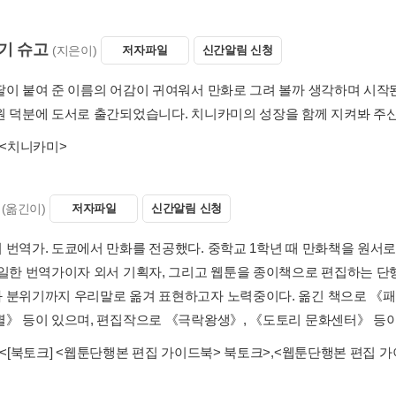
기 슈고
(지은이)
저자파일
신간알림 신청
딸이 붙여 준 이름의 어감이 귀여워서 만화로 그려 볼까 생각하며 시작
 덕분에 도서로 출간되었습니다. 치니카미의 성장을 함께 지켜봐 주신다면 
<치니카미>
(옮긴이)
저자파일
신간알림 신청
 번역가. 도쿄에서 만화를 전공했다. 중학교 1학년 때 만화책을 원서
 일한 번역가이자 외서 기획자, 그리고 웹툰을 종이책으로 편집하는 단
 분위기까지 우리말로 옮겨 표현하고자 노력중이다. 옮긴 책으로 《패
별》 등이 있으며, 편집작으로 《극락왕생》, 《도토리 문화센터》 등이
<[북토크] <웹툰단행본 편집 가이드북> 북토크>
,
<웹툰단행본 편집 가