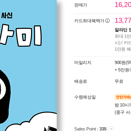
16,2
판매가
13,7
카드최대혜택가
알라딘 
최대 1만
시) / 
1만원 
마일리지
900원(5
+ 5만원
배송료
무료
수령예상일
양탄자배
밤 10
(중구 서
Sales Point :
335