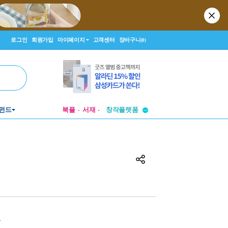
로그인
회원가입
마이페이지
고객센터
장바구니
(0)
투비컨티뉴드
창작플랫폼
펀드
북플
서재
투비컨티뉴드
원