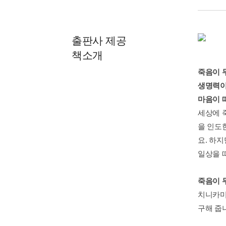
출판사 제공
책소개
죽음이 
생명력이
마음이 
세상에 죽
을 인도
요. 하
일상을 
죽음이 
치니카미
구해 줍니