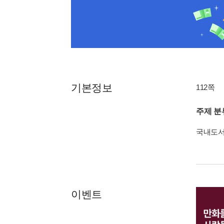
기본정보
112쪽
주제 분
국내도
이벤트