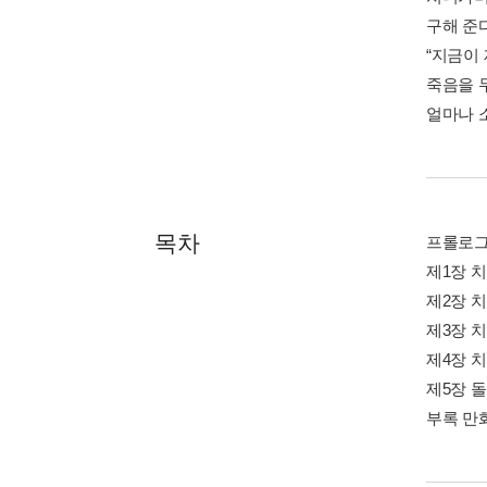
구해 준
“지금이
죽음을 
얼마나 
목차
프롤로
제1장 
제2장 
제3장 
제4장 
제5장 
부록 만