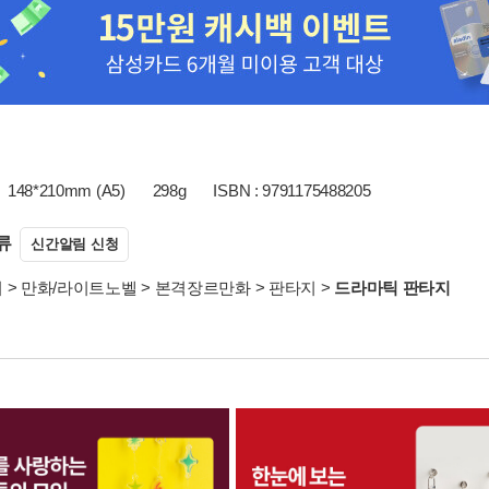
148*210mm (A5)
298g
ISBN : 9791175488205
류
신간알림 신청
서
>
만화/라이트노벨
>
본격장르만화
>
판타지
>
드라마틱 판타지