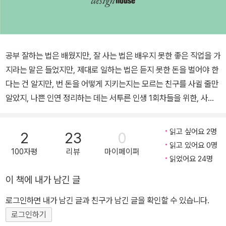
공부 잘하는 법은 배웠지만, 잘 사는 법은 배우지 못한 좋은 직업을 가
지라는 말은 들었지만, 제대로 일하는 법은 듣지 못한 돈을 벌어야 한
다는 건 알지만, 번 돈을 어떻게 지키는지는 모르는 친구를 사귈 줄만
알았지, 나쁜 인연 정리하는 데는 서투른 인생 1회차들을 위한, 사회
라는 야생에서 성인으로 살아남는 기술 한 기사에 따르면 서울에서
독립해서 생활하는 데 필요한 최소한의 연봉은 3,500만 원이라고 한
읽고 싶어요 2명
2
23
0
다. 월세와 관리비, 식비, 교통비, 통신비 등을 포함하면 한 달에 150
읽고 있어요 0명
100자평
리뷰
마이페이퍼
만 원 이상이 든다. 일반적인 사회 초년생 월급으로는 감당하기 어려
읽었어요 24명
운 비용이다. 그러나 우리 사회는 비싼 등록금과 집값. 낮은 임금 등의
이 책에 내가 남긴 글
사회 구조 탓에 경제적 독립이 점점 어려워지는 현실을 무시한 채, 요
즘 세대에게 캥거루족이니 피터팬 증후군이니 하는 부정적 꼬리표를
로그인하면 내가 남긴 글과 친구가 남긴 글을 확인할 수 있습니다.
붙여 취약하고 무기력한 세대로 여긴다. 사회에 첫발을 내딛고 성인
로그인하기
의 삶을 꾸려나가야 하는 시기의 사람에게 이런 주위의 시선은 출발