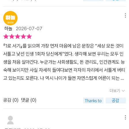
드 북 하나 있으면 유용할 것 같다. 우리는 모든 걸, 책으로 공부해 온
그게 바로 가장 단단한 1인분의 몫을 해내는 삶의 품격이라고 할 수
실히 따라 보는것도 유익함을 넘어 변화를 느낄 수 있게 만들어 준다
회차라서 다행이라고 해야 할지, 아쉽다고 해야 할지. 아직도 잘 모르
로 살아가기 위해 반드시 알아야 할 인생 실전 지침서네요.
세대가 아니던가? 그래서 이 책의 탄생목적은 학교에서 가르쳐 주지
있겠다.* 이 책은 디자인하우스(@dh_book)에서 제공받았습니다.
고 판단할 수 있다.나이의 많고 적음을 떠나 1로 서기가 안되는 사람
겠다. 다만 다음번엔, 적어도 돈 문제만큼은 정에 흔들리지 않을 자신
않는 실전교범이다. 저자는 항변한다. '공부를 잘하라고 했지만 스스
이 글은 보내주신 책을 탐독 후 주관적으로 작성된 서평입니다.#1로
메뉴
들이 있지만 나이듦을 무시할 수 없는 것이 바로 신체 능력의 변화를
이 생겼다.책이 던지는 질문우리가 삶에서 깨달은 진실은, 노력은 우
로 사는 방법을 가르쳐 주지 않았다. 좋은 직업을 가지라곤 했지만 일
서기 #디자인하우스 #자립 #1인가구 #회사생활
실감할 때이다.무엇보다 그러한 의미에서 고령자들을 위한 한발 서기
리를 배신하지 않지만, 그 노력이 세상에 닿기 위해서는 운이 필요하
하놀
2026-07-07
하는 법을 가르쳐 주지 않았다. 돈을 벌라고는 했지만 돈을 어떻게 지
운동에 대한 지면 할애는 보다 폭 넓은 대중적 지지를 얻을 수 있는 서
다는 것 p31버티며 운은 기다리는 게 아니라, 입을 다물고 버는 것이
키는 지를 가르쳐 주지 않았다. 친구랑 사이좋게 지내라고 했지만 나
사이기도 하다.한발 서기 운동은 균형감각, 하체 근력, 신경계 협응,
다.​한 문장이 유독 오래 머물렀다. 노력은 우리를 배신하지 않는다. 다
『1로 서기』를 읽으며 가장 먼저 마음에 남은 문장은 “세상 모든 것이
쁜 인연을 정리하는 법을 가르쳐 주지 않았다. 세상에는 희망이 가득
인지 기능, 코어 안정성 등 다양한 연계 기능들이 우리의 1로 서기를
만 그 노력이 세상에 닿으려면, 운이라는 다리 하나가 더 필요하다는
서툴고 낯선 인생 1회차 당신에게”였다. 생각해 보면 우리는 모두 인
하다고 배웠지만 실상은 눈 감으면 코 베이는 곳이었다' 정말 격하게
위한 밑바탕이 될 수 있음을 터득하게 된다.자립(自立)은 스스로 일
것.​장동민의 '그까이것 대충 하면 되지 뭐'가 떠올랐다. 있으면 있는
생을 처음 살아간다. 누군가는 사회생활도, 돈 관리도, 인간관계도 능
공감한다. 한문장 한문장 뼈때리는 말이다. 말 잘듣고 시키는 대로 해
어남을 뜻한다.이는 정신적, 신체적, 사회적 차원에서의 1로 서기를
대로, 없으면 없는 대로 사는 태도. 그건 운을 기다리는 자세가 아니
숙해 보이지만 사실 자세히 들여다보면 각자의 자리에서 서툴게 버티
온 사람들이라면 더더욱 공감할 것이다. 기성세대가 알려준 법으로는
의미한다.지금의 나, 우리의 샹황을 깊이있게 측정, 분석해 볼 필요성
다. 니체가 말한 초인은 주어진 걸 그냥 견디는 자가 아니라 끊임없이
고 있는지도 모른다. 나 역시 나이가 들면 자연스럽게 어른이 되는 줄
세상에서 응용할 수가 없었다. 응용은 개인의 역량이고 그 역량은 시
이 있다.돌봄의 대상자가 아니라 완전한 인격체로의 주체적 존재로
극복하는 자였다. 운을 기다린다는 건 결국 상황을 매일 조금씩 갈아
알았지만, 시간이 지나도 어려운 일은 여전히 어렵고 처음 겪는 상황
키는 대로 하지 않았던 사람들이 더 잘하는 것 같다. 그래서 이제라도
더보기
서는 일은 어렵고도 힘든 일이 될 수도 있다.저자는 자립을 위한 실천
엎는 일이었다.​말하기를 좋아하는 나는, 말로 사고를 친 적이 셀 수 없
앞에서는 또다시 당황하게 된다. 그래서 이 책의 제목인 ‘1로 서기’가
제대로 배워 보려고 한다. 1인분은 하는, 1로 서기 위해! 우선 5가지
지침부터 건강을 위한 운동법까지 폭 넓게 제시하고 있어 지금의 나,
이 많다. 그래서 매일 아침 출근하면 이렇게 적어놓고 일을 시작한다.
공감 (
0
)
댓글 (0)
더 현실적으로 다가왔다. 혼자 잘난 사람이 되라는 뜻이 아니라, 적어
역량이 필요하다. <직업 전문성, 돈 관리 역량, 관계 관리 역량, 위기
우리 자신의 자립에 대한 현실적인 상태를 고민하게 한다.언젠가는이
말은 재앙의 근원이고, 입은 행운이 빠져나가는 출구라고. 적어놓고
도 내 삶의 한 사람 몫은 내가 감당할 수 있도록 배워가자는 말처럼 느
대처 능력, 실전 생활기술> 책에는 이 내용들을 다루고 있다. <1강 커
라고 미뤄둘 자립이 아니라 자립해야 한다는 생각을 가졌다면 저자의
도 매번 실패한다.하루에도 몇 번씩 입이 지퍼였으면 좋겠다고 생각
껴졌다.저자 임홍택은 자신의 10대와 20대를 솔직하게 돌아본다. 평
메뉴
리어 설계와 자기계발> 에서는 기업이 뽑는 사람이 누구인지? 회사
알찬 서사를 따라 실천해 보길 권고해 보고 싶다.스스로 일어서는 대
한다. 결국 답은 하나다. 말은 줄이고, 듣는 시간을 늘리는 것.​《손자병
범한 학생이었지만 성인이 되어 마주한 세상은 학교와 전혀 달랐다고