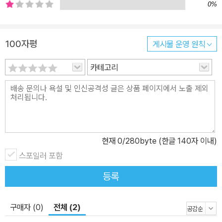
0%
드 이 책의 제목인 ‘1로 서기’에서 알 수 있듯이 저자가 책을 쓴 이유
는, 법률상으로 성인은 되었지만 ‘이번 생은 처음이라’ 사회생활을 하
며 맞닥뜨리는 모든 상황이 낯설고 막막한 독자들이 온전한 ‘하나의
100자평
게시물 운영 원칙
존재’로 우뚝 설 수 있게 하는 것이다. 여기서 하나의 존재란 누군가에
카테고리
게 의지하지 않고 자기 힘으로 생활하는 독립적인 사람을 의미하기도
하지만, 자기 몫의 의무와 책임을 다하는 사람이자 다른 사람과 관계
맺으며 살아가는 사람을 뜻하기도 한다. 즉 자기를 돌보는 동시에 사
회인의 역할에 충실히 하는 것이 1로 서기다. 이런 인생을 설계하기
위해서는 다섯 가지 역량을 갖춰야 한다. 직업 전문성, 돈 관리, 인간
관계, 위기 대처, 생활 기술에 관한 능력을 균형 있게 기르다 보면 노
현재
0
/280byte (한글 140자 이내)
력이 배신해도 무너지지 않고, 기회가 빗나가도 자기 가치를 잃지 않
스포일러 포함
으며 나답게 살게 된다. 커리어 설계와 돈 관리부터 자취 생활을 위한
등록
실전 팁까지 인생을 경력직처럼 살아가는 법 그중 직업 전문성은 가
장 기본적이며 핵심적인 능력이다. 자립의 힘이 일에서 나온다고 생
각하는 저자는 흔히 밥벌이의 수단으로 생각하는 일이 우리의 정체성
구매자 (0)
전체 (2)
을 드러내고 삶을 구성하며 세상과 연결되는 도구라고 말한다. 그래