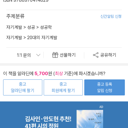
ISBN 9788970414829
주제분류
신간알림 신청
자기계발
>
성공
>
성공학
자기계발
>
20대의 자기계발
선물하기
공유하기
이 책을 알라딘에
5,700
원 (
최상
기준)에 파시겠습니까?
중고
중고
중고 등록
알라딘에 팔기
회원에게 팔기
알림 신청