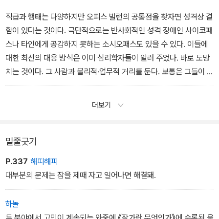
람이 없을 뿐이라고.
‘3강. 인간관계와 사회생활’에서
직급과 행태는 다양하지만 오피스 빌런의 공통점을 찾자면 성격상 결
함이 있다는 것이다. 극단적으로는 반사회적인 성격 장애인 사이코패
스나 타인에게 공감하지 못하는 소시오패스도 있을 수 있다. 이들에
대한 최선의 대응 방식은 이미 심리학자들이 알려 주었다. 바로 도망
치는 것이다. 그 사람과 물리적·업무적 거리를 둔다. 보통은 그들이 회
사에서 쫓겨나거나 피해자들이 스스로 조직을 떠난다. 이런 극단적인
방법을 쓰지 않더라도 길은 있다. 같은 프로젝트에 참여하지 않도록
더보기
하거나, 협업 구조를 최소화하거나, 필요하다면 부서 이동이나 팀 변
경을 검토하는 것이다. 다치지 않도록 몸에서 멀어지고, 감정을 분리
한다.
밑줄긋기
‘3강. 인간관계와 사회생활’에서
P.337
해피해피
대부분의 문제는 잠을 제때 자고 일어나면 해결돼.
하놀
두 분야에서 고민이 계속되는 와중에 《작가란 무엇인가》에 수록된 움