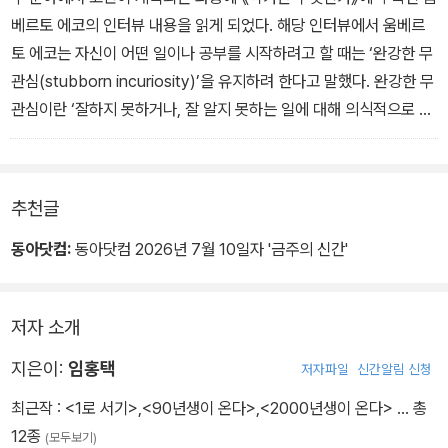
베르토 에코의 인터뷰 내용을 읽게 되었다. 해당 인터뷰에서 움베르
토 에코는 자신이 어떤 일이나 공부를 시작하려고 할 때는 ‘완강한 무
관심(stubborn incuriosity)’을 유지하려 한다고 말했다. 완강한 무
관심이란 ‘잘하지 못하거나, 잘 알지 못하는 일에 대해 의식적으로 관
심을 줄여 가는 행동’을 의미한다. 그의 자기 고백을 보면서, 내 고민
이 실제로 좋아하는 일과 잘하는 일 사이의 고민이 아니라 좋아하는
일과 해야 하는 일 사이의 고민이었다는 점을 깨달았다. 그리고 그사
추천글
이에 지금 할 수 있는 일이 존재한다는 점도 알게 되었다.
동아닷컴:
동아닷컴 2026년 7월 10일자 '금주의 신간'
저자 소개
지은이:
임홍택
저자파일
신간알림 신청
최근작 :
<1로 서기>
,
<90년생이 온다>
,
<2000년생이 온다>
… 총
12종
(모두보기)