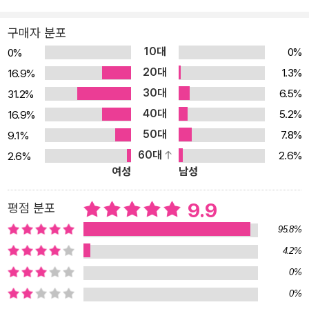
을 두렵게 하지만 더 큰 문제는 따로 있다. 이제껏 현실의 생존 게임에
구매자 분포
서 살아남는 생존 규칙이나 기술을 배우지 못했다는 것이다. 그래서
10대
0%
0%
수많은 청춘이 직장에서, 자취 생활에서, 인간관계에서 맨몸으로 부
20대
1.3%
16.9%
딪히며 나아갈 뿐이다. 《90년생이 온다》와 《2000년생이 온다》를
30대
6.5%
31.2%
통해 시대 변화와 세대 특성을 포착해 온 임홍택 작가는 새로운 여행
40대
길에 오른 이들에게 작은 도움이 되고자 《1로 서기》를 집필했다. 각
5.2%
16.9%
종 난관에 부딪힐 때마다 좌절과 혼란을 겪으며 깨닫기보다 미리 대
50대
7.8%
9.1%
비해 시행착오를 줄였으면 하는 마음으로 쓴 책에는 사회 초년생이
60대
2.6%
2.6%
여성
남성
보편적으로 겪을 수 있는 문제들을 빠짐없이 다루고 그에 관한 실질
적인 해법을 담았다. 커리어를 설계하고 이어 나가는 법, 돈을 벌고 관
9.9
평점 분포
리하는 법, 자신을 지키는 법, 타인과 상호작용하며 일하고 성장하는
법 등과 같이 직업인이자 생활인으로서 자기 몫의 삶을 설계하고 꾸
95.8%
려 가기 위해 꼭 필요한 지식을 망라했다. 직업 전문성, 재정 관리, 관
4.2%
계 관리와 커뮤니케이션, 자기계발, 위기 대처 및 일상 상식 등 다섯
0%
가지 영역에 걸쳐 요즘 세상이 요구하는 일과 생활의 ‘기본기’를 전한
0%
다. 온전히 내 힘으로, 잘 살아가고 싶은 당신을 위한 자립 생활 가이