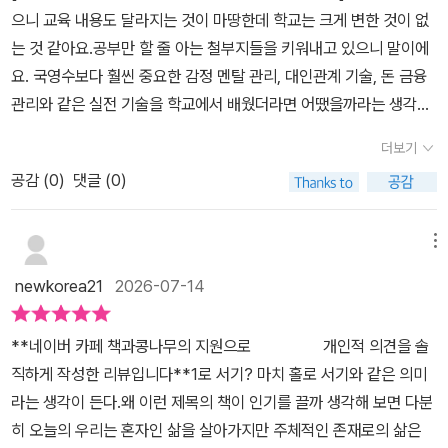
의 적절한 경계를 세우고, 예상치 못한 위기를 수습하는 일상의 관리
《1로 서기》를 읽으며 자꾸 옛날 생각이 났다. 좋은 이야기가 아니라
으니 교육 내용도 달라지는 것이 마땅한데 학교는 크게 변한 것이 없
능력이 포함되어야 한다고 말하고 있다. 이 책의 조언들은 지극히 현
부끄러운 이야기다.​몇 년 전, 친한 친구가 사정이 급하다며 돈을 좀 빌
는 것 같아요.공부만 할 줄 아는 철부지들을 키워내고 있으니 말이에
실적이다. 회사의 간판이 사라져도 살아남을 내 기술을 고민하라, 단
려달라고 했다. 거절하면 우정이 깨질까 봐 결국 빌려줬다. 갚겠다던
요. 국영수보다 훨씬 중요한 감정 멘탈 관리, 대인관계 기술, 돈 금융
번에 큰 이익을 좇기 전에 내가 감당할 수 있는 손실의 크기부터 계산
날짜는 몇 번이나 미뤄졌고, 어느 순간부터 연락 자체가 끊겼다. 차용
관리와 같은 실전 기술을 학교에서 배웠더라면 어땠을까라는 생각을
하라, 좋은 사람을 많이 만나는 것만큼 나에게 해가 되는 사람을 일찍
증 한 장 안 써둔 게 뼈아팠다. 책에서 말하는 '계약서 제대로 보는 법',
종종 했는데, 마침 학교에서 가르쳐 주지 않는 인생 실전 교범이 되는
알아보는 게 중요하다, 이러한 조언들은 사회생활을 오래 한 이들에
더보기
'경찰서나 병원과의 인연을 최소화하는 것이 내 삶을 지키는 법'이라
책이 나와서 반가웠네요.《1로 서기》는 당당히 독립된 어른으로서 살
게도 제법 묵직하게 다가올 것 같다.🧍직장 생활을 하다 보면 자기 업
는 문장을 그때 알았더라면. 그 뒤로 나는 아무리 가까운 사이라도 돈
공감 (
0
)
댓글 (0)
아가기 위해 알아야 할 기본기이자 자립 생활 가이드북이라고 할 수
무에는 능숙하지만 정작 계약이나 돈 문제에는 허술한 사람이 있고,
이 오가면 반드시 글로 남긴다. 인간관계와 돈은 별개라는걸, 돈을 잃
있네요.이 책은 사회에 첫발을 내딛는 사회초년생과 현실 생존법을
일은 다소 평범해도 문제가 생겼을 때 사실과 감정을 분리해 기록하
고 나서야 배웠다.​투자도 마찬가지였다. 동료가 귀띔해 준 종목에 목
고민하는 성인들을 위한 실질적인 지침을 제공하고 있네요. 저자는
메뉴
며 현명하게 조력을 구할 줄 아는 사람이 있다. 아무래도 회사에서 오
돈을 넣었다. 추월차선을 타보고 싶었다. 정속 차선을 유지하는 사람
서울의 한 대학교에서 '자기혁신경영'이라는 과목을 개설해 3년간 강
래 살아남는 쪽은 의외로 후자일 때가 많은 것 같다. 진짜 '1인분'을 하
newkorea21
2026-07-14
들이 답답해 보였던 시절이었다. 결과는 뻔했다. 반 토막이 났고, 그제
의했던 경험과 40년 넘게 살며 겪은 시행착오를 한데 엮어 1인분, 한
는 사람은 모든 걸 혼자 다 해내는 슈퍼맨이라기 보다는 자기 약점을
야 깨달았다. 남의 급행열차를 부러워하다 내 정속 차선마저 놓칠 뻔
사람의 몫을 해내는 삶의 방식을 제안하고 있네요. 솔직히 여기에 적
정확히 알고 필요한 대비책을 세워두는 사람인 것 같다. AI를 대하는
**네이버 카페 책과콩나무의 지원으로 개인적 의견을 솔
했다는걸.​임홍택 저자는 말한다. 인생의 핵심은 이기는 싸움이 아니
힌 내용들을 말로 이야기했다면 아무리 유익해도 꼰대 소리를 들었을
태도에 관한 이야기도 흥미롭다. AI를 정답만 내어주는 스승으로 모
직하게 작성한 리뷰입니다**1로 서기? 마치 홀로 서기와 같은 의미
라 지지 않는 싸움에 있다고. 20년 넘게 사회복지 현장에서 사람들을
거예요. 걸러 들을 수 없으니 말이죠. 그런 면에서 책은, 책만의 강점
시기보다, 사유를 확장하고 내 판단의 맹점을 점검하는 도구로 활용
라는 생각이 든다.왜 이런 제목의 책이 인기를 끌까 생각해 보면 다분
만나며 느낀 것도 결국 같았다. 화려하게 이기는 사람보다 조용히 무
은 원하는 부분을 골라 읽을 수 있고, 불필요한 부분을 넘기면서 본인
해야 한다고 책은 서술하고 있다. 기술이 빠르게 변하는 시대일수록
히 오늘의 우리는 혼자인 삶을 살아가지만 주체적인 존재로의 삶은
너지지 않는 사람이 오래갔다.​좋아하는 일과 잘하는 일 사이에서 고
의 속도대로 맞출 수 있다는 점이 아닐까 싶네요. 디지털 시대에 종이