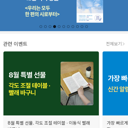
관련 이벤트
전체보기
8월 특별 선물. 각도 조절 테이블 · 이동식 빨래
가장 빠르게