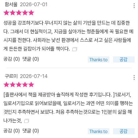
함서울
2026-07-01
서 직무 능력을 높이는 것만을 목표로 삼지 않고, 십수 년간의 조직 생
메뉴
활을 통해 얻은 깨달음을 정리해 직업인으로 성장하기 위한 방법을
성공을 강조하기보다 무너지지 않는 삶의 기반을 만드는 데 집중한
알려 준다. 좋아하는 일을 찾는 법부터 취업이 불가능하다시피 한 시
다. 그래서 더 현실적이고, 지금을 살아가는 청춘들에게 꼭 필요한 메
대에 회사가 원하는 인재가 누구인지 알아보고, 어떻게 하면 회사 일
시지를 전한다. 사회라는 낯선 환경에서 스스로 서고 싶은 사람들에
을 잘해 낼 수 있는지, 회사의 노예로 전락하지 않고 오히려 회사를 이
게 든든한 길잡이가 되어줄 책이다.
용해 성장할 수 있는지, 일한 만큼 인정받을 방법은 무엇인지, 이직이
공감 (
0
)
댓글 (0)
나 전직의 유혹이 들 때 취할 수 있는 전략 등을 소개한다. 두 번째는
돈 관리 역량으로, 돈은 자본주의 사회를 살아가는 힘이다. 저자의 돈
구르미
2026-07-14
관리 교육은 재무 지식과 돈을 버는 방법에 한하지 않는다. 먼저 시장
메뉴
과 경제 시스템을 이해해야 자산을 효율적으로 관리할 수 있다. 경제
문해력과 금융 문해력 키우는 법부터 실제로 내 돈을 지키고 불리는
[출판사에서 책을 제공받아 솔직하게 작성한 후기입니다. ]1로서기,
비결까지 차근차근 알려 준다. 예를 들어, 부자가 되는 절대 공식에 늘
일로서기입으로 읽어보았을때, 일로서기는 과연 어떤 의미를 행하는
빠지지 않는 복리의 힘이 얼마나 큰지 알기 쉽게 설명한 뒤 현실에서
것인지 추측하면서 보았다. 처음 추측하는것으로는 1인분의 삶을 해
복리의 마법을 실현할 수 있는 연금저축, ISA, IRP 통장을 추천하는
나가는것,
식이다. 물론 정답을 알아도 실천은 어렵다. 심지어 하라는 대로 했는
공감 (
0
)
댓글 (0)
데도 좋은 결과를 보지 못하는 경우도 있다. 저자는 그 허점을 파악해