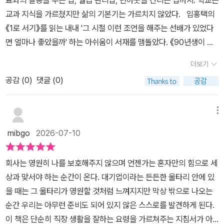
료와의 갈등을 푸는 법, 월급 관리법, 번아웃을 견디는 법까지. 학교는
삶'을 살기 위해서는 스스로 설계하고 실행하는 힘이 필요하며, 이 책
단순히 “열심히 살아라”라고 말하지 않는다. 오히려 우리 사회가 너
교과 지식을 가르쳤지만 삶의 기본기는 가르치지 않았다. 임홍택의
은 이를 위한 구체적인 로드맵 역할을 하길 의도했습니다. 단단한 내
무 오랫동안 노력, 성공, 경쟁, 뒤처짐에 대한 불안에 익숙해져 있었다
《1로 서기》를 읽는 내내 '그 시절 이런 조언을 해주는 선배가 있었다
면과 현실 적응력을 동시에 키우는 균형 잡힌 자립을 강조합니다.추
고 짚는다. 물론 노력은 중요하지만, 노력만 하면 모든 것이 해결된다
면 얼마나 좋았을까' 하는 아쉬움이 서재를 맴돌았다. 《90년생이 온
천 대상 스스로의 삶과 커리어를 주체적으로 설계하고자 하는 20~4
는 말은 때로 사람을 더 외롭게 만든다. 열심히 했는데도 결과가 나오
다》로 세대의 문법을 읽어온 저자는 이제 막 야생 같은 사회에 첫발을
0대 독립 지향자 자기성찰과 자립 역량을 강화하며 건강한 일상을 원
더보기
지 않을 때, 사람은 세상이 아니라 자기 자신을 탓하게 되기 때문이다.
내딛는 인생 1회차들을 향해 다정한 생존 지도를 건넨다. 커리어, 재
하는 분 경제적, 심리적 독립에 관심이 많은 청년 및 초기 직장인 가족
저자는 성공에는 운의 비중도 크다고 말한다. 이 말은 노력이 소용없
공감 (
0
)
댓글 (0)
정, 관계, 위기 대처, 생활 기술까지 자립에 필요한 다섯 가지 기본기
과 사회에 의존하지 않고 자립을 준비하는 자영업자 및 프리랜서 일
다는 뜻이 아니라, 결과를 전부 내 힘으로 통제할 수 있다고 착각하지
를 촘촘하게 담아냈다. 저자의 말대로 우리 사회는 구조적 모순을 외
상 속 현실적 문제 해결과 성장 방법을 찾는 일반 자기계발 독자
말자는 의미에 가깝다. 운은 내가 원하는 순간에 찾아오지 않는다. 그
면한 채 요즘 세대에게 여러 부정적인 꼬리표를 붙여왔다. 하지만 진
메뉴
래서 중요한 것은 원하는 결과가 늦게 오더라도 내 자리에서 쉽게 무
짜 문제는 따로 있다. 우리는 그들에게 생존 규칙을 가르치지 않았다.
mibgo
2026-07-10
너지지 않는 것이다.이 책은 ‘전속력으로 달리는 삶’보다 ‘버티고 서
이 책의 미덕은 거창하지 않다는 데 있다. 업무 메일 한 통 쓰는 법부
있는 삶’을 이야기한다. 빠르게 성공하는 것도 멋지지만, 결과가 기대
터 완벽주의를 내려놓고 먼저 시작하는 법까지, 누구나 겪지만 아무
회사는 영원히 나를 보호해주지 않으며 언젠가는 혼자만의 힘으로 세
만큼 나오지 않아도 자기 일을 놓지 않는 태도는 더 깊은 울림을 준다.
도 제대로 알려주지 않았던 현실의 문제들을 다룬다. 전세 사기를 피
상과 맞서야 하는 순간이 온다. 대기업이라는 든든한 울타리 안에 있
‘1로 서기’를 위해 필요한 다섯 가지 역량도 현실적이다. 직업 전문성,
하기 위해 등기부등본을 확인하는 법, 직장 내 괴롭힘에 맞서 객관적
을 때는 그 울타리가 영원할 것처럼 느껴지지만 막상 밖으로 나오는
돈 관리 역량, 관계 관리 역량, 위기 대처 능력, 실전 생활 기술. 일을
기록을 축적하는 방법, 빌런에게 맞서기보다 거리를 두라는 현실적인
순간 우리는 아무런 준비도 되어 있지 않은 스스로를 발견하게 된다.
잘한다고 삶이 안정되는 것도 아니고, 돈을 잘 번다고 관계와 생활이
조언은 청춘들의 삶을 지켜줄 강력한 방패가 된다. 가족을 떠나 자취
이 책은 단순히 직장 생활을 잘하는 요령을 가르쳐주는 지침서가 아
저절로 정리되는 것도 아니다. 한 사람의 몫을 해낸다는 것은 어느 한