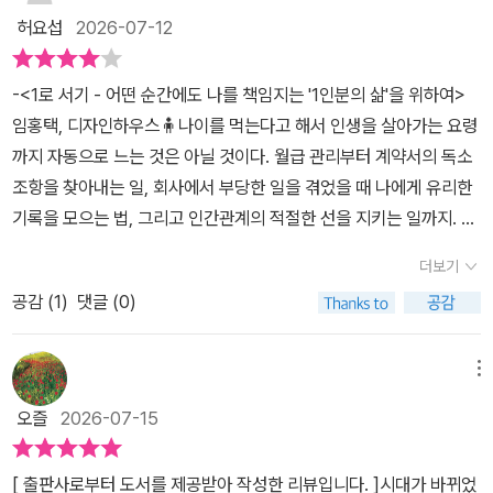
구절수상자가 아니라고 해서 인생에 실패한 것은 아니다. 어쩌면 인
려주는 책이라니... 이 보다 더 고마운 책이 있을까 싶다.
허요섭
2026-07-12
생의 성패는 달리는 속도보다 결승점을 통과하고 나서도 계속 땅을
딛고 서 있을 수 있느냐에 가름이 나는 것이 아닐까? p29​배우 차승
-<1로 서기 - 어떤 순간에도 나를 책임지는 '1인분의 삶'을 위하여>
원은 한 예능 프로그램에서 '능력이 없으면 열정이라도 있어야 하고,
임홍택, 디자인하우스🧍나이를 먹는다고 해서 인생을 살아가는 요령
열정도 없으면 겸손하기라도 해야 하고, 겸손하지도 못하면 최소한
까지 자동으로 느는 것은 아닐 것이다. 월급 관리부터 계약서의 독소
눈치는 있어야 한다'라고 말한 적이 있다. p95​AI를 스승이 아니라 사
조항을 찾아내는 일, 회사에서 부당한 일을 겪었을 때 나에게 유리한
고 확장 도구로 사용했다. 그는 도제식 강화법이 스승의 기보를 반복
기록을 모으는 법, 그리고 인간관계의 적절한 선을 지키는 일까지. 애
하는 방식이었다면, 그는 AI의 판단 근거를 해부하는 방식으로 공부
석하게도 진짜 중요한 생존 기술들은 대개 심각한 물질적, 정신적 손
했다. p124​80년 넘는 시간 동안 2,000여 명의 삶을 평생 추적 관찰
더보기
해를 보거나, 마음을 심하게 다친 뒤에야 뒤늦게 배우게 되는 것 같다
해 온 정신분석학자 로버트 월딩어가 궁극적으로 밝혀낸 행복한 삶의
공감 (
1
)
댓글 (0)
다. 이 책은 어쩌면 그 뼈아픈 공백을 사전에 조금이라도 메워볼 수 있
비밀은 지능이나 계급, 돈이 아닌 '주변 사람들과의 좋은 관계'에 있었
는 현실적인 안내서라는 생각이 들었다.🧍이 책의 제목인 '1로 서
다. p203 ​이익은 나눠서, 손해는 한 번에 p230​대부분의 문제는 잠을
기'에서 ‘1’은 외로운 고립을 뜻하지 않는다. 내 삶의 ‘1인분’을 온전히
메뉴
제때 자고 일어나면 해결돼 p337총평1로 서기, 그리고 나는 몇 번이
책임질 줄 아는 독립된 개인을 의미한다. 또한 '자립'이란 단순히 부모
나 넘어졌는가​학교는 절대 가르쳐 주지 않는다. 미운 사람을 어떻게
오즐
2026-07-15
의 집에서 나와 방 한 칸을 얻는 것으로 끝나지 않는다. 책에서 말하는
거리를 둬야 하는지, 번 돈을 어떻게 지키는지, 저 사람이 사기꾼인지
'자립'이란 직업인으로서의 전문성을 기르고, 내 자산을 지키며, 관계
아닌지. 눈 뜨고 코 베인다는 말, 살아보니 과장이 아니었다.​임홍택의
[ 출판사로부터 도서를 제공받아 작성한 리뷰입니다. ]시대가 바뀌었