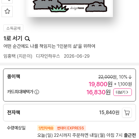
소득공제
1로 서기
어떤 순간에도 나를 책임지는 '1인분의 삶'을 위하여
임홍택
(지은이)
디자인하우스
2026-06-29
종이책
22,000
원,
10%
19,800
원
+ 1,100원
16,830
원
카드최대혜택가
더보기
전자책
15,840
원
수령예상일
양탄자배송
썬데이 EXPRESS
오늘(일) 22시까지 주문하면 내일(월) 아침 7시
출근전