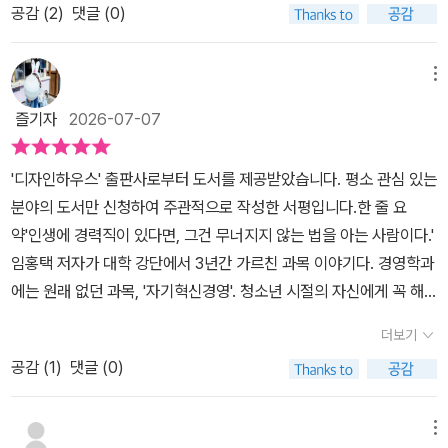
공감 (
2
)
댓글 (0)
마치 아버지가 자식에게 가르쳐주듯 생활 속 소소한 팁들을 알려주고
면 삶의 질이 높아진다. 자취방을 고를 때 꼭 점검해야 할 체크리스트
어른으로 살아가는데 있어서 꼭 필요한 것들을 알려주는 것이기 때문
를 제공하고 도어락 교체, 배달비 및 구독료 줄이기, 인테리어로 공간
이다. 바로 이런 이유로 『1로 서기』를 보았을 때 그 분의 유튜브가 생
분리하기 등 사소해 보일지라도 요긴한 생활 팁을 알려준다. 자취 생
메뉴
각났다. 나이는 괜히 먹는 게 아니라지만 그래도 누군가 이럴 때 어떻
활에서 겪는 다양한 어려움을 스스로 해결하는 것은 반복되는 일상을
즐기자
2026-07-07
게 하면 좋을지 알려주면 좋을 것 같은 일들, 그러나 어디다 물어봐야
지키는 일이다. 기초가 튼튼해야 집이 무너지지 않는다. 저자가 삶의
할지 모르겠는 것들에 대해, 『90년생이 온다』의 엄홍택 작가는 성인
전반에 걸쳐 가르쳐 주는 지식은 누구나 다 알 듯하지만 실상은 대다
'디자인하우스' 출판사로부터 도서를 제공받았습니다. 평소 관심 있는
으로서 살아남는 기술이자 1인분의 삶을 살아낼 수 있는 기술을 가르
수가 잘 모르는 것들이다. 어른이라면 알아야 할 지식을 갖추지 못한
분야의 도서만 신청하여 주관적으로 작성한 서평입니다.한 줄 요
쳐주기 때문이다. ​그래서 제목도 홀로 서기가 아니라 1로 서기인 것이
채 치열한 사회에 내던져진 우리를 위해 그는 자신의 경험을 재료 삼
약'인생에 경력직이 있다면, 그건 무너지지 않는 법을 아는 사람이다.'​
다. 저자는 1로 서기 위해서는 다섯 가지의 자기 관리 노하우가 필요
아 다섯 가지 역량을 하나씩 다지게 한다. 인턴 시절 예상과 달랐던 직
임홍택 저자가 대학 강단에서 3년간 가르친 과목 이야기다. 경영학과
하다고 말하는데 직업 전문성, 돈 관리, 인간관계, 위기 대처, 생활 기
무로 인한 고민, 노력한 것과 다르게 평가받는 현실, 씀씀이가 헤프지
에는 원래 없던 과목, '자기혁신경영'. 청소년 시절의 자신에게 꼭 해
술이 그것이다.책에서는 이 다섯 가지를 토대로 1인분의 삶을 위한 구
도 않은데 모이지 않는 돈, 열심히만 하면 성공하리라는 착각, 젊은 패
주고 싶었던 말들을 모아 강의로 풀어냈고, 반응은 뜨거웠다.​핵심은
체적인 기술들이 소개된다. 이는 꼭 1로 서기를 하지 않는 사람들도
기로 저지른 실수 등 실제로 경험한 이야기는 우리의 현실과 맞닿아
더보기
하나다. 인생의 경력직이란 좌절을 겪지 않는 사람이 아니라, 좌절이
독립심을 기르고 세상에서 성인으로서 당당히 한 몫을 하며 살기 위
있어 더 큰 공감을 불러온다. 이에 더해 각 파트의 말미에 실은 1인 가
공감 (
1
)
댓글 (0)
커지지 않게 막는 법을 아는 사람이라는 것. 풍파에 안 넘어지는 게 아
한 방법이라는 생각으로 접근하며 읽어보아도 좋을 내용들이다. ​흔히
구로 사는 사람들과의 인터뷰에서는 다양한 삶의 모습과 생각들이 실
니라, 넘어져도 그 한 번으로 끝나지 않는 단단함을 갖춘 사람.1로 서
인생 1회차, N회차라는 표현을 쓰는데 모두 인생 1회차인 점을 감안
마리가 되어 삶의 힌트를 얻을 수 있다.
기는 만만치 않다. ​삶은 회피가 아니라, 지지 않는 싸움이다.인상 깊은
메뉴
하면 이렇게 알아두면 좋을, 내 삶을 보다 이롭게 할 기술과 법칙을 알