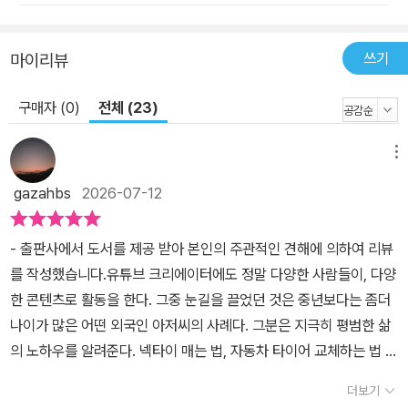
우리에게 맞는 전략을 다시 수립한다. 세 번째, 다른 사람과 좋은 관계
를 맺는 능력은 가까운 가족부터 일상, 직장, 온라인상의 관계에 이르
쓰기
마이리뷰
기까지 매우 중요한 역량이다. 이 능력을 기르면 타인과의 소통도 어
렵지 않고 갈등이 생겨도 현명하게 해결할 수 있다. 특히 직장 내 인간
구매자 (0)
전체 (23)
관계를 힘들어하는 요즘 세대에게 무척 유용한 해결책을 제시한다.
단지 도움을 요청하는 간단한 행동만으로 상급자와의 관계를 부드럽
메뉴
게 만들 수 있고, 나를 괴롭히는 빌런에게는 그 성향에 알맞은 대응책
gazahbs
2026-07-12
을 적용할 수 있다. 기본적으로 1로 서기의 목표는 성공이 아니다. 어
떤 시련과 실패에도 무너지지 않는 단단함을 지향하는 길 위에서는
- 출판사에서 도서를 제공 받아 본인의 주관적인 견해에 의하여 리뷰
위기 대처 능력이 빛을 발한다. 위기는 언제 어느 곳에서든 찾아온다.
를 작성했습니다.유튜브 크리에이터에도 정말 다양한 사람들이, 다양
직장 내 괴롭힘의 피해자가 되었을 때, 제대로 조치한다면 더 빨리 손
한 콘텐츠로 활동을 한다. 그중 눈길을 끌었던 것은 중년보다는 좀더
해를 회복할 수 있다. 직장인이 된 후 당연한 수순처럼 가입하는 보험
나이가 많은 어떤 외국인 아저씨의 사례다. 그분은 지극히 평범한 삶
도 문제를 일으킬 수 있다. 친분에 휘둘리지 않고 꼼꼼히 따져 가입해
의 노하우를 알려준다. 넥타이 매는 법, 자동차 타이어 교체하는 법 등
야 할 의료 보험과 자동차 보험을 알아본다. 또한 근로 계약이나 부동
과 같은... 그런데 이게 소위 대박이 터진 것이다. 여러 이유로 부모로
산 계약 시 위험을 피하고 사기 피해를 원천 차단하는 방법을 설명한
더보기
부터 자연스레 배우는 것들을 배우지 못한 이들에게 이분의 유튜브는
다. 마지막 단계는 실전 생활 기술을 습득하는 것이다. 일상을 관리하