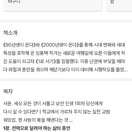
바구니
합
책소개
《90년생이 온다》와 《2000년생이 온다》를 통해 시대 변화와 세대
특성을 포착해 온 임홍택 작가는 새로운 여행길에 오른 이들에게 작
은 도움이 되고자 《1로 서기》를 집필했다. 각종 난관에 부딪힐 때마
다 좌절과 혼란을 겪으며 깨닫기보다 미리 대비해 시행착오를 줄였으
면 하는 마음으로 쓴 책에는 사회 초년생이 보편적으로 겪을 수 있는
문제들을 빠짐없이 다루고 그에 관한 실질적인 해법을 담았다.
목차
커리어를 설계하고 이어 나가는 법, 돈을 벌고 관리하는 법, 자신을 지
서문. 세상 모든 것이 서툴고 낯선 인생 1회차 당신에게
키는 법, 타인과 상호작용하며 일하고 성장하는 법 등과 같이 직업인
다시 살 수 있다면? | 학교에서 가르쳐 주지 않는 실전 교범
이자 생활인으로서 자기 몫의 삶을 설계하고 꾸려 가기 위해 꼭 필요
워밍업. 한 사람의 몫을 해낸다는 것
한 지식을 망라했다. 직업 전문성, 재정 관리, 관계 관리와 커뮤니케이
1장. 전력으로 달려야 하는 삶의 종언