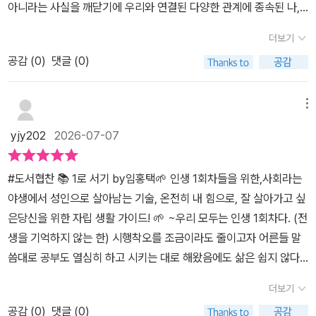
무엇을 얼마나 더 많이 알고 있느냐는 중요하지 않아지고 있는 것 같
아니라는 사실을 깨닫기에 우리와 연결된 다양한 관계에 종속된 나,
민하는 대목도 마음에 걸렸다. 내가 잘하는 것, 좋아하는 것, 세상이
책이 다소 밀려나는 추세였는데 최근 MZ세대 사이에서 독서가 트렌
다. 새로운 도구를 어떻게 내 방식으로 받아들이고 내 판단을 유연하
우리가 아니라 직업, 돈, 관계, 위기, 생활 측면에서 1인분의 삶을 설
필요로 하는 것, 돈이 되는 것. 이 네 가지가 겹치는 지점을 찾으라는
디한 취미로 자리잡으며 '텍스티 힙' 열풍으로 MZ세대 독서량이 국민
더보기
게 업데이트하느냐가 진짜 전문성일 것이다.🧍이 책에 적힌 모든 내
계할 수 있어야 한다는 의미를 품고 있다고 하겠다.또한 나이들어 가
데, 현장에서 20년을 버틴 지금도 그 교집합이 명확하지 않다. 다만
평균보다 많아졌다고 하네요. 어쩌면 그들에게 가장 필요한 내용이라
용이 완전히 새로운 이야기는 아닐지 모른다. 이미 재테크 책이나 자
공감 (
0
)
댓글 (0)
면서 신체의 변화로 인해 한 발 서기와 같은 행동이 되지 않는데 이러
확실한 건 있다. 눈앞의 일을 내 것처럼 해낼 때, 그 안에서 의미가 생
는 점에서 입소문이 날 만한 책이네요. 본격적인 자립 역량을 키우기
기계발서에서 한두 번쯤 접했을 법한 상식들도 들어 있었다. 그럼에
한 변화 역시 주체적 존재로의 1로 서기의 목표에 부합하지 않는 모습
긴다는 것. 거절할 수 있을 때는 악착같이 거절하고, 맡게 됐다면 주인
에 앞서, 현재 자신을 점검할 수 있는 '1로 서기 레벨 테스트'가 있어서
도 이 책이 유용한 건, 그 흩어진 상식들을 ‘내 삶을 지키는 기본기’라
들이라 그에 대한 실천 방안이나 해결법을 이해하고 있어야 한다.생
의식으로 붙잡는 것. 그 균형을 못 잡아서 몇 번이나 번아웃 직전까지
메뉴
맞춤 전략을 세울 수 있네요. 커리어 설계와 자기계발, 경제적 자립,
는 하나의 관점으로 묶어냈기 때문인 것 같다. 돈 관리만 잘한다고 삶
존에 필수적인 1로 서기를 알려주는 책을 만나 읽어본다.이 책 '1로 서
갔었다.​가장 뜨끔했던 문장은 이거였다. 인생의 복은 좋은 사람을 많
인간관계와 사회생활, 위기와 돌발 상황 대처, 실전 생활 팁 순으로 자
yjy202
2026-07-07
이 안정되는 것도 아니고 좋은 직장을 가졌다고 생활의 피로가 저절
기'는 오늘의 우리 존재가 갖는 주체성을 되돌아 보게 하며 진정한 1
이 만나는 게 아니라 빌런을 적게 만나는 데 있다는 것. 되돌아보니 내
세히 알려주고 있어서 본인의 부족한 역량을 채울 수 있네요. 무엇보
로 해결되지는 않는다. 어느 한 분야의 뛰어난 성취도 중요하겠지만,
로 서있는가 하는 물음에 스스로 답하고 마뜩치 않다면 주체적 존재
20~30대의 실패들은 전부 좋은 사람을 못 만나서가 아니라 나쁜 사
다도 독립 생활자, 일명 '1잘러'들 - 제품 디자이너 김하영 님, 출판 마
#도서협찬 📚 1로 서기 by임홍택🌱 인생 1회차들을 위한,사회라는
여러 영역의 작은 허점들을 촘촘하게 메워갈 때 비로소 삶은 견고해
로 거듭나야 함을 일깨워 주고 있다.저자가 전하고자 하는 핵심은 커
람을 걸러내지 못해서 생긴 것들이었다.​AI 시대, 오래 버틴 사람보다
케터 윤두열 님, 문화기획자 이연화 님, 일러스트레이터 강한 님, SO
야생에서 성인으로 살아남는 기술, 온전히 내 힘으로, 잘 살아가고 싶
진다.🧍눈에 잘 띄는 빠른 성공은 아닐지라도 손해를 줄이며 자기 속
리어 설계와 자기계발, 경제적 자립, 인간관계와 사회생활, 위기와 돌
바르게 진화한 사람이 살아남는다는 말도 낯설지 않다. 자본이 자본
SIC 공동대표 및 에디터 이하경 님의 생생한 인터뷰가 인상적이네요.
은당신을 위한 자립 생활 가이드! 🌱 ~우리 모두는 인생 1회차다. (전
도로 뚜벅뚜벅 살아가는 힘이 중요한 시대인 것 같다. 삶을 실제로 지
발상황 대처, 실전 생활 팁으로의 귀중한 지식들을 키워야 할 역량으
을 벌게 만들어야 한다는 것, 머리로는 안다. 여전히 몸이 안 따라준
홀로서기를 잘 하는 사람이 주변과의 관계도 잘 맺을 수 있는 것 같아
생을 기억하지 않는 한) 시행착오를 조금이라도 줄이고자 어른들 말
탱하기 위해서라도 말이다. 어른이 된다는 건 모든 답을 아는 척 폼을
로 제시하고 있다.어느것 하나 쉬운 것이 없다.그래서 오히려 나약한
다.​《1로 서기》 책이 준 가장 큰 교훈은 하나다. 착하게 사는 것과 만만
요. 누군가와 좋은 관계를 맺기 위한 핵심은 자신의 바깥쪽이 아닌 안
씀대로 공부도 열심히 하고 시키는 대로 해왔음에도 삶은 쉽지 않다.
잡는 게 아닌 것 같다. 내 무지를 솔직하게 인정하고, 필요한 것을 제
사람들은 부모 및 지인들에게 기대는 심리가 강한데 이러한 상태로는
하게 사는 것은 다르다는 것. 거절하지 못해서, 정 때문에, 우정 때문
쪽에 존재하며, 관계의 출발점은 상대가 아닌 나라는 것, 즉 내가 먼저
남들은 펄펄 날아다니는 것 같은 데, 나는 1인분을 해내며 사는 것도
때 배우며, 내가 내린 선택의 결과를 책임지는 일이다. 내일의 내가 오
1로 서기가 결코 쉽지 않다.하지만 그런 나, 우리 자신을 깨닫고 1로
에 치른 대가들이 결국 나를 성장시켰다는 것도 이제는 안다. 학교에
더보기
좋은 사람이 되어야 한다는 거죠. 결국 자기 몫의 '1인분의 삶'을 잘 살
왜 이리 힘든 것인지. 이럴 때 적재적소에 써 먹을 수 있는 실전 가이
늘의 나를 원망하지 않도록 날마다 조금씩 내 삶을 점검하며 사는 것.
서기를 원한다면 저자가 제시하는 5가지 핵심 생존 역량을 이해, 충
서 안 가르쳐 주는 걸 책 한 권이 대신 가르쳐 준 셈이다. 이번 생이 1
아낸다는 건 멋진 인생을 만들어가는 기본값이네요. 어른다운 어른으
공감 (
0
)
댓글 (0)