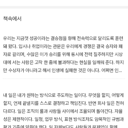
션, 자기계발, 위기 대처 및 일상 상식 등 다섯 가지 영역에 걸쳐 요즘
세상이 요구하는 일과 생활의 ‘기본기’를 전한다.
책속에서
우리는 지금껏 성공이라는 결승점을 향해 전속력으로 달리도록 훈련
돼 왔다. 입시나 취업이라는 관문은 우리에게 경쟁은 결국 승자와 패
자로 갈리며, 수많은 이가 승리를 위해 동시에 전력 질주하지만 시상
대에 서는 사람은 고작 한 줌에 불과하다는 현실을 일깨워 준다. 하지
만 수상자가 아니라고 해서 인생에 실패한 것은 아니다. 어쩌면 인생
의 성패는 달리는 속도보다 결승점을 통과하고 나서도 계속 땅을 딛
고 서 있을 수 있느냐에 가름이 나는 것이 아닐까?
워밍업. 한 사람의 몫을 해낸다는 것’에서
내 일은 내가 원하는 방식으로 주도하는 일이다. 무엇을 할지, 어떻게
할지, 언제 끝낼지를 스스로 결정하고 책임진다. 반면 회사 일은 전혀
다르다. 일은 조직의 룰과 사람들 사이에서 조율되며 돌아간다. 자율
성은 제한적이다. 일정, 업무 방식, 표현 방식조차도 암묵적인 규범과
평가 기준에 맞춰야 한다. 일 자체보다도 사람들과 문제없이 함께 일