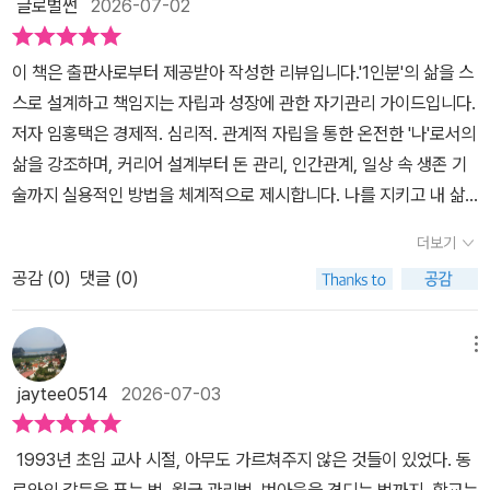
에서 잘리지 않으려면 어찌해야하는 지? 등을 알려준다. <2강 경제
글로벌썬
2026-07-02
견함을 만족스럽게 느껴 보길 기대하며 일독을 추천해 본다.
법》에도 있었다. 지지 않을 자리에서 이길 때를 기다린다는 말. 1로
말한다. 학교에서는 시험 보는 법은 알려주었지만, 조별 과제에서 무
적 자립> 에서는 복리의 마법, 주식의 위험성, 돈을 대하는 태도 등을
서기, 그 자체가 이미 지지 않는 싸움이다.​승진도 인정도, 나를 갉아먹
임승차하는 사람을 어떻게 대해야 하는지, 회사에서 반복되는 실수와
말한다. <3강 인간관계와 사회생활>에서는 좋은 인간관계 맺는법,
이 책은 출판사로부터 제공받아 작성한 리뷰입니다.'1인분'의 삶을 스
으면서까지 얻을 건 아니다. 삶은 원래 고단하고, 그 고단함 속에서 나
상처를 어떻게 견뎌야 하는지, 월급을 어떻게 관리해야 하는지, 계약
빌런 피하는 법, 거절하는 법, 적을 만들지 않는 법 등이 나온다. <4
스로 설계하고 책임지는 자립과 성장에 관한 자기관리 가이드입니다.
를 아끼는 법을 배우는 게 먼저다.
이나 사기 앞에서 어떻게 나를 지켜야 하는지는 알려주지 않았다. 좋
강 위기와 돌발상황 대처>에서는 사기 당하지 않는법, 계약 잘 하는
저자 임홍택은 경제적. 심리적. 관계적 자립을 통한 온전한 '나'로서의
은 대학, 좋은 직장, 좋은 성적은 중요하다고 배웠지만 정작 사회에 나
법, 보험가입 피하는 법 등을 볼 수 있다. 마지막 5강에서는 지금까지
삶을 강조하며, 커리어 설계부터 돈 관리, 인간관계, 일상 속 생존 기
왔을 때 꼭 필요한 생활의 기술은 대부분 직접 부딪히며 배워야 했다.
본 것 이외의 <실전 생활꿀팁>으로 자취방 구하는 법, 멍청비용 줄이
술까지 실용적인 방법을 체계적으로 제시합니다. 나를 지키고 내 삶
책에서 특히 인상 깊었던 부분은 ‘초생’과 ‘경생’이라는 표현이었다.
기, 안전하게 살기 등이 있다. 꼭 알아야 하지만 어디가서 물어보기에
을 주체적으로 꾸려나가고 싶은 분들에게 기본기부터 탄탄히 다질 수
첫아이를 키울 때는 모든 것이 무섭고 서툴지만, 둘째 아이를 키울 때
더보기
는 애매한 것들이다. 어떤 순간에도 나를 책임지는 '1인분의 삶' 이라
있는 지침서입니다.핵심 요약'온전히 내 힘으로 잘 살아가기' 위한 자
는 한 번의 경험 덕분에 훨씬 차분해진다는 이야기다. 인생도 그렇다.
는 것이 결코 만만한 것이 아님을 다시금 느낀다 이 책은 특히 사회초
공감 (
0
)
댓글 (0)
립 생활 전반을 다룬다. 경제적 자립뿐 아니라 심리적 자립, 관계 관리
한 번 더 살아볼 수 있다면 우리는 지금보다 덜 당황하고, 덜 다치고,
년생들에게 유용할 것 같다. 본인은 자기가 다 아는 것 같고 어른이 된
등 전반적 '1인분' 역량을 키우는 방법을 안내한다. 커리어 설계부터
덜 무너질지도 모른다. 하지만 인생에는 두 번째 예행연습이 없다. 그
것 같을 수 있지만, 아마 책을 보면 여전히 어린아이였다는 것을 깨닫
돈 벌고 쓰기, 타인과의 관계 맺기, 위기 대응까지 실무적 팁과 마음가
메뉴
래서 저자는 자신이 겪은 시행착오를 통해 이제 막 사회에 던져진 누
게 될 지도 모른다. @dh_book🔅<디자인하우스 출판사에서 도서
짐을 함께 알려준다.스스로를 보호하고 성장시키기 위한 일상의 작은
군가가 조금이나마 경험자의 삶처럼 살아가길 바란다. 이 책이 좋았
jaytee0514
2026-07-03
를 제공받아 주관적으로 작성하였습니다 >🔅#1로서기 #임홍택 #디
습관과 기술을 중요하게 다룬다.자립은 단순히 물질적 독립만을 뜻하
던 이유도 여기에 있다. 성공한 사람이 높은 곳에서 내려다보며 조언
자인하우스#1인분 #자립 #생활가이드 #1인가구#회사생활 #서평단
지 않으며, 심리적 안정과 건강한 인간관계 속에서 '온전한 나'를 완성
하는 느낌이 아니라, 여러 번 넘어져 본 사람이 “나도 그랬다. 그러니
1993년 초임 교사 시절, 아무도 가르쳐주지 않은 것들이 있었다. 동
#도서협찬 #추천도서 #책추천 #신간 #베스트셀러
하는 과정이라고 봅니다. 어떤 상황에서도 나를 책임지는 '1인분의
너는 조금 덜 다쳤으면 좋겠다”고 말해주는 느낌이었다.『1로 서기』는