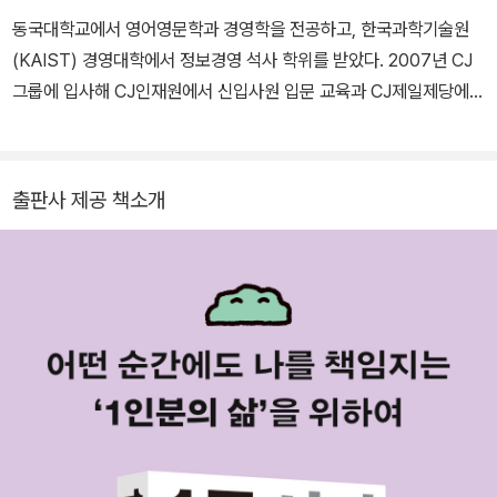
동국대학교에서 영어영문학과 경영학을 전공하고, 한국과학기술원
(KAIST) 경영대학에서 정보경영 석사 학위를 받았다. 2007년 CJ
그룹에 입사해 CJ인재원에서 신입사원 입문 교육과 CJ제일제당에서
소비자팀 VOC 분석, 브랜드 마케팅 등 12년간 다채로운 직무를 경험
했다. 현재 플라밍고엔터테인먼트(주) 대표, 국가보훈부 정책자문위
원, 전국빨간차연합회 회장을 맡고 있으며 정부 기관과 기업체를 대
출판사 제공 책소개
상으로 시대와 현세대의 변화를 읽는 법을 알리고 있다. 1990년대에
출생한 신입사원들과 소비자들을 마주하며 받았던 충격적인 경험을
바탕으로 〈9급 공무원 세대〉를 연재해 ‘제5회 브런치북 프로젝트’에
서 은상을 받았으며, 이 글을 엮은 《90년생이 온다》는 ‘2018년 올해
의 경제·경영서’와, ‘서점인이 뽑은 2019년 올해의 책’에 선정되었다.
이 외에도 IT 전문 서적 《포스퀘어스토리》를 비롯해 《관종의 조건》,
《그건 부당합니다》를 썼고,《팀장, 바로 당신의 조건》을 공저했다.