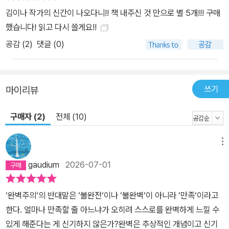
가장 어려운 일은 거창한 변화가 아니라, 무너진 마음을 이끌고 다시
김이나 작가의 신간이 나오다니!! 책 내주신 것 만으로 별 5개!!! 구매
평범한 일상으로 돌아가는 일이라고. 그래서 이 책에는 놀랍도록 사
했습니다! 읽고 다시 쓸게요!!
소한 것들이 큰 울림을 품고 등장한다. 산책. 취미. 덕질. 좋아하는 음
공감 (
2
)
댓글 (0)
악. 반복되는 루틴. 익숙한 가게. 오래된 추억. 나이든 고양이. 누군가
에게는 아무렇지 않아 보일 수 있는 것들이지만, 김이나는 우리가 삶
을 포기하지 않도록 붙들어주는 힘은 바로 그런 사소한 것들 속에 있
쓰기
마이리뷰
다고 이야기한다. 그리고 독자들에게 묻는다. 당신을 다시 살아가게
만드는 것은 무엇이냐고. “인생의 대단한 도약이나 변곡점을 주는 이
구매자 (2)
전체 (10)
야기가 아닌 일상 속에서 틈틈이 나를 구원해줄 이야기가 필요한 사
람들을 위한 마음으로 책을 썼습니다. 이 책이 누군가의 맘속 커다란
메뉴
구멍을 메울 순 없어도 기분 나쁘게 벌어진 작은 틈들을 메워줄 수 있
길 바랍니다.” 살아간다는 것, 그 평범한 아름다움에 대하여 김이나의
gaudium
2026-07-01
사소한 것을 애틋하게 그리는 마음 생을 반짝거리게 하는 취미와 덕
질의 쓸모, 일상 속에서 그를 슬며시 웃게 한 사소하지만 기적 같았던
‘완벽주의‘의 반대말은 ‘불완전‘이나 ‘불완벽‘이 아니라 ‘만족‘이라고
순간들, 일상과 루틴을 목숨처럼 여기는 그가 요즘 비밀스럽게 저지
한다. 얼마나 만족할 줄 아느냐가 오히려 스스로를 완벽하게 느낄 수
르는 조그만 일탈에 이르기까지―김이나 작가는 이 책에서 사소하고
있게 해준다는 게 신기하지 않은가?완벽은 추상적인 개념이고 신기