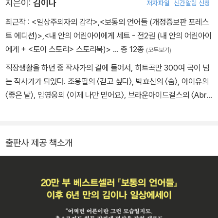
지은이:
김이나
저자파일
신간알림 신청
최근작 :
<일상주의자의 감각>
,
<보통의 언어들 (개정증보판 포레스
트 에디션)>
,
<내 안의 어린아이에게 세트 - 전2권 (내 안의 어린아이
에게 + <토이 스토리> 스토리북)>
… 총 12종
(모두보기)
직장생활을 하던 중 작사가의 길에 들어서, 히트곡만 300여 곡이 넘
는 작사가가 되었다. 조용필의 〈걷고 싶다〉, 박효신의 〈숨〉, 아이유의
〈좋은 날〉, 임영웅의 〈이제 나만 믿어요〉, 브라운아이드걸스의 〈Abra
cadabra〉, 아이브의 〈I AM〉 등 세대를 아우르는 히트곡들의 노랫말
로 대중과 호흡하고 있다. 2025년 골든디스크 어워즈가 한국대중음
악사에 중요한 획을 그은 음악인 40인을 선정한 ‘골든디스크 파워하
출판사 제공 책소개
우스 40’으로 선정되었다. 2019년 오랫동안 꿈꿔왔던 라디오 DJ가
되었다. 2020년부터 MBC 라디오 〈별이 빛나는 밤에〉의 제27대 별
밤지기가 되어 매일 평범한 사람들의 사연을 듣고 공감하는 삶을 살
고 있다. MBC 방송연예대상 라디오 부문 신인상과 최우수상을 수상
했다. 지은 책으로 『김이나의 작사법』 『보통의 언어들』 『내 안의 어린
아이에게』가 있다.