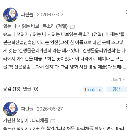
않길 바란다. 어차피 삶에는 끝이 있을 뿐 아무도 타이머를 잴 수 없으
기한다.
니까. P79​삶이 거센 바람에 영혼의 불씨가 꺼질 수도 있지만, 나는
파란놀
2026-07-07
메뉴
인생에서 얼마나 활활 타올랐느냐보다 그 불씨르 얼마나 자주 피워봤
읽는 나 + 읽는 바보 : 목소리 (검열)
느냐 하는 빈도수가 중요하다고 생각한다. 현실 속의 불은 꺼지고 나
숲노래 책읽기 / 읽는 나 + 읽는 바보읽는 목소리 (검열) 이제는 ‘출
면 그만이지만, 마음속에 피우는 불씨는 누적 개수가 효혁이 이다. 일
판문화산업진흥원’이라는 얌전(고상)한 이름으로 바뀐 곳에 조그맣
단 지금 불씨를 켜자. 꺼지면 또 피우면 된다. P115​취미라는 단어를
게 깃든 ‘간행물윤리위원회’라는 데가 있다. ‘간행물윤리위원회’는 나
사전에서 찾아봤다. '아름다운 대상을 감상하고 이해하는 힘.' 나에게
라에서 가위질을 대놓고 하는 곳이었다. 이 나라에서 태어나는 모든
아름다운 대상이란 무엇일까. 나는 무엇을 향해 내 속살 같은 마음을
글(책·신문방송·교과서·잡지)과 그림(영화·사진·영상·예술)과 노래(음
내어줄 수 있는 가. 바쁜 생활에 치여, 혹은 눈가가 피곤해 놓아버린
반)는 맨 먼저 ‘간행물윤리위원회 검정필·심의필’을 받아야 했다. 박
쓸데없는 취미가 무엇이었는지 다시 떠올려본다. 주머니에서 꺼내 먹
더보기
정희·전두환·노태우·김영삼은 ‘검정필·심의필 가위질’을 신나게 휘둘
을 수 있는 분명하고 사소한 알사탕을 되찾기 위해서 말이다. P180​​
공감 (
13
)
댓글 (0)
렀다. 김대중 무렵에도 이들 가위질은 걷히지 않았다. 노무현 무렵에
나를 여기까지 데려온사소한 기적들에 대하여일상주의자의 감각​​'보
이르러서야 겨우 ‘검정필·심의필 가위질’이 조금 수그러들었다. 정태
통의 언어들' 이후 오랜만에 김이나 작가의 신작이 나왔다는 소식.글
춘·박은옥 씨는 ‘검정필·심의필 가위질’을 받지 않겠다는 뜻으로 ‘무단
잘쓰는 사람 못지않게 말 잘하는 사람을 동경하는 내가그 둘을 모두
파란놀
2026-06-27
메뉴
음반’을 한참 내놓았고, 서태지 씨가 ‘검정필·심의필 가위질’을 받느니
갖춘 김이나 작가의 팬이 된건 어쩌면 당연한 일 일것이다.​이번 일상
가난한 책읽기 . 파리채를
“음반을 안 내겠다”고 외친 뒤로 하루아침에 “음반 검정필·심의필 가
을 다룬 에세이로 그녀의 글들 중에가장 주목을 끈건 아무래도 불안
숲노래 책읽기 / 가난한 책읽기파리채를 파리채를 휘두르면서 파리