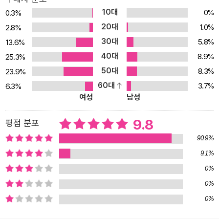
을 돌보는 사람들, 누군가의 부모이자 자식이고 동료인 사람들이다.
10대
0%
0.3%
울면서도 해야 할 일을 하고, 상처 입은 채로도 하루를 살아내는 사람
20대
1.0%
2.8%
들이다. 김이나 작가는 그들을 향해 말한다. “어쩌면 어른이란 그런
30대
5.8%
13.6%
모습일지도 모른다”고. “추스르기도 힘든 감정에 멱살을 잡힌 채로도
40대
8.9%
25.3%
자신의 책임을 다하는 사람.” 완벽하게 괜찮아진 다음 움직이는 것이
50대
8.3%
23.9%
아니라, 괜찮지 않은 상태 그대로 한 걸음을 내딛어 나의 일상과 삶을
60대
3.7%
6.3%
추스르고 보듬는 사람. 김이나 작가의 신작 『일상주의자의 감각』은
여성
남성
바로 그런 우리 모두를 위한 기록이다. “모든 계절의 모든 순간, 다른
계절로 넘어가 지나간 한 계절을 돌이켜보면 애틋하다. 지나간 모든
9.8
평점 분포
것은 어차피 애틋해지는데, 언젠가 돌아봤을 때 고단하기만 한 것 같
90.9%
았던 오늘은 또 얼마나 애틋할까. 우리가 지금 그 순간 속에 있다는 걸
9.1%
잊지 않기를. 가끔 이런 생각을 한다. 먼 훗날 노인이 된 어느 날, 내가
0%
과거의 딱 하루로 돌아갈 수 있는 기회를 얻게 된다면. 어느 한순간으
로 돌아가고 싶어하면서 떠올린 그날이 혹시 지금 내가 살고 있는 이
0%
순간이라서 내가 지금 여기 있는 게 아닐까 하는 상상. 그러고 나면 갑
0%
자기 오늘이 너무 찬란하고 사소한 내 주변의 모든 것이 감사하게 느