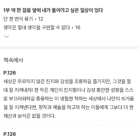
오디션 평가의 무대에서는 두려움에 얼어붙은 지원자들이 다시 자신
의 노래를 부를 수 있도록 등을 밀어주고, 라디오 <별이 빛나는 밤에
1부 딱 한 걸음 앞에 내가 돌아가고 싶은 일상이 있다
>에서는 하루의 기운을 다 써버린 사람들에게 내일을 살아갈 힘을 건
단 한 번의 용기 ◦ 12
네고, 사랑의 감정 속에서 길을 잃은 이들에게는 자신의 마음을 응시
생각은 절대 생각을 구원할 수 없다 ◦ 16
할 언어를 선물해온 사람. 김이나는 오랫동안 누군가가 다시 제자리
로 돌아갈 수 있도록 돕는 말들을 발신해왔고, 이제 그 고요하고도 힘
찬 언어를 한 권의 책으로 묶어낸다.
책속에서
P.126
세상은 무르익지 않은 진지와 감성을 조롱하길 즐기지만, 그것을 절
대 잘 지켜내자! 한 작은 개인의 진지함이나 감성 충만한 성향을 스스
로 부끄러워하길 종용하는 이 냉철한 척하는 세상에서 나만의 뜨거움
을 잘 지켜낸다면, 창작과 예술을 하고자 하는 이들에게 그보다 더 한
재산과 보석은 없을 것이다.
P.126