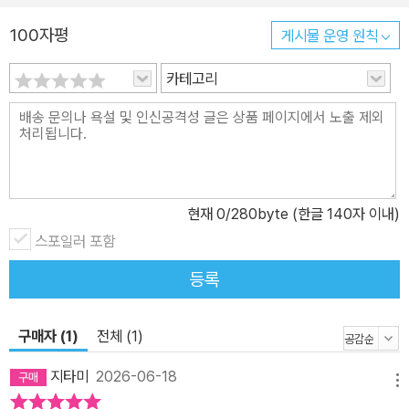
껴진다. 오늘이 지치고 요즘이 힘들 때마다 어쩌면 지금 이 순간이 먼
100자평
게시물 운영 원칙
훗날의 내가 사무치게 그리워해서 한번 더 살아가고 있는 시간이라고
생각해본다. 나는 이토록 힘들고 지쳐 있지만 어떠한 사유로, 지금은
카테고리
짐작조차 할 수 없는 어떤 조화와 결과로 미래의 내가 사무치게 이 순
간을 그리워하고 있다고.” _「미래의 내가 사무치게 이 순간을 그리워
하고 있다」중에서 감정이 지나간 자리를 오래 들여다보는 사람 사소
하고 평범한 것들의 영원한 팬클럽 일상과 인생의 찰나와 영원을 한
폭의 노래로 펼쳐내는 작사가 김이나의 감각에 대하여 김이나 작가는
현재
0
/280byte (한글 140자 이내)
이 책에서 정답을 제시하지 않는다. 대신 자신 역시 같은 고민을 안고
살아가는 한 사람으로서 독자의 옆에 앉는다. 너무도 지독한 밤을 보
스포일러 포함
낸 경험, 커다란 상실 앞에서 멈춰섰던 시간, 마음에 뻥- 뚫린 구멍 앞
등록
에서 오래 머물렀던 순간들을 솔직하게 꺼내 보이며 말한다. ‘나도 그
랬다’고. ‘그래도 아주 작고 사소한 것들 때문에 다시 일어나 걸을 수
구매자 (1)
전체 (1)
있었다’고. 많은 자기계발서들이 인생을 바꾸는 법을 이야기한다. 그
러나 김이나 작가는 오히려 반대 방향을 바라본다. 가장 어려운 일은
지타미
2026-06-18
메뉴
인생을 바꾸는 것이 아니라 일상으로 돌아가는 것이다. 그는 말한다.