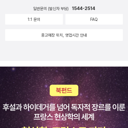
리는 말’을 한 마디라도 읊다가는 목아지가 날아가던 일을 잊었을까?
하고서 “골목집 마당”마다 나무를 한두 그루씩 심어서 돌보고, 골목
1544-2514
일반문의 (발신자 부담)
‘임금뿐 아니라 벼슬아치(양반·사대부) 앞에서 굽신거리지 않으면, 땅
집 사이사이에는 조그맣게 숲정이를 두는 길로 거듭나야지 싶다. 물
바닥에 엎드리고 고개숙이지 않으면 목숨을 빼앗기던 일’을 어느새
1:1 문의
FAQ
과 빛살(전기)을 엄청나게 잡아먹으면서 땅과 바다를 더럽히는 ‘반도
다 잊었을까? 우리는 ‘이야기’로 서로 만나서 말을 나누면서 일을 풀
체공장’에다가 ‘데이터센터’이다. 여태 이런 속내를 쉬쉬하다가 요즈
노릇이다. ‘가위질(근절법)’을 앞세워서 미리 도려내고 값(벌금)을 잔
중고매장 위치, 영업시간 안내
막에 조금은 드러나는구나 싶다. 게다가 바다에까지 “목숨 20해”짜
뜩 물리는 재갈을 세우지 않아야 할 일이다. 나라는 사람들이 누구나
리인 바람개비를 때려박는 짓은 푸른길(친환경)하고 멀다. ‘푸른길’은
왼쪽에 서건 오른쪽에 서건 가운쪽에 서건 스스로 즐겁고 아름답게
무엇일까? ‘걷는길’에 ‘나무길’에 ‘나비길’에 ‘개구리길’에 ‘참새길’에
어울리는 길을 틔우는 일에 땀흘려야지. 애먼 칼자루를 나라가 쥐면
‘잠자리길’에 ‘구렁이길’에 ‘너구리길’에 ‘멧돼지길’에 ‘사마귀길’에
서 휘두르지 말아야지. 입맛에 맞는 추킴말(주례사비평)만 들으면서
‘거미길’에 ‘풀벌레길’에 ‘들꽃길’에 ‘밭둑길’이 바로 푸른길이다. 서
구름에 올라앉고 싶은 무리가 늘 가위질이라는 무시무시한 주먹을 휘
울책잔치(서울국제도서전)는 오늘(2026.6.27.)도 북적일 테지. 찬
둘렀다. 지난날(1970∼2010)에는 ‘간행물윤리위원회 검정필·심의
바람(에어컨)을 펑펑 돌리는 커다란 곳에서는 책을 사거나 읽고 싶지
필’이었다면 오늘날(2026)에는 ‘정보통신망 이용촉진 및 정보보호
않다. 나무 곁에 서서 책을 사고 읽고 쓰고 나누고 싶다. 나는 “나무
등에 관한 법률 일부개정법률안’이라는 허울좋은 이름으로 우리 입에
곁에서 나무랑 나란히 누리는 책잔치”가 피어날 앞길을 그린다. 나는
재갈을 물리고 팔다리에 차꼬를 채우면서 입틀막을 하려는 짓이다.
“푸른숲을 품는 시골에서 누구나 누리는 책숲”이 깨어날 앞날을 그린
눈을 떠야지 싶다. 민낯을 읽어내고 참빛을 보아야지 싶다. 이 나라는
다. 나는 “시골과 서울 모두 푸르게 탈바꿈하면서 나무노래를 함께 누
‘국가보안법’부터 아직 멀쩡하다. ‘십지지문채취’라는 넋뜬짓을 아직
리는 책빛”을 그린다. 나무를 잊고 등진 채 종이책을 손에 쥔다면 허