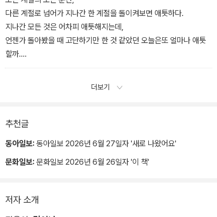
게 한다. 완벽해지려다가 아무것도 만들어내지못하고 0에 머무는 사
다른 계절로 넘어가 지나간 한 계절을 돌이켜보면 애틋하다.
람들을 나는 많이 보았다. 그러나 꾸준함은 내 손과 발로 가닿을 수 있
지나간 모든 것은 어차피 애틋해지는데,
는 현실이다. 그렇게 매일 꾸준히 하는 재능이 도리어 완벽에 가까
언젠가 돌아봤을 때 고단하기만 한 것 같았던 오늘은또 얼마나 애틋
운 예술을 만들어내기도 한다.
할까.
그러니 오늘도 무언가를 향해 꾸준히 노력하고 있는 당신, 본인이 얼
우리가 지금 그 순간 속에 있다는 걸 잊지 않기를.
마나 천부적인 재능이 있는지 자신감을 가지길.
더보기
추천글
동아일보:
동아일보 2026년 6월 27일자 '새로 나왔어요'
문화일보:
문화일보 2026년 6월 26일자 '이 책'
저자 소개