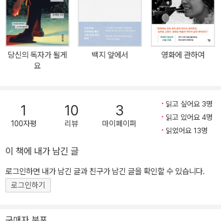
밤에>에서는 하루의 기운을 다 써버린 사람들에게 내일을 살아갈 힘
을 건네고, 사랑의 감정 속에서 길을 잃은 이들에게는 자신의 마음을
응시할 언어를 선물해온 사람. 김이나는 오랫동안 누군가가 다시 제
자리로 돌아갈 수 있도록 돕는 말들을 발신해왔고, 이제 그 고요하고
당신의 독자가 될게
백지 앞에서
영화에 관하여
도 힘찬 언어를 한 권의 책으로 묶어낸다. 이 신작에세이에서 김이나
요
작가는 우리 안에서 고요히 일렁거리는 감정을 설명하거나 위로하는
데 머무르지 않는다. 대신 묻는다. 우리는 왜 때때로 무너질까. 그리고
어떻게 다시 일어설 수 있을까. 세상은 끊임없이 앞으로 나아가라고
읽고 싶어요 3명
1
10
3
말한다. 더 성장하라고, 더 성취하라고, 더 특별해지라고 등을 떠민다.
읽고 있어요 4명
100자평
리뷰
마이페이퍼
하지만 정작 많은 사람들은 거대한 도약이 아니라 평범한 하루를 살
읽었어요 13명
아내는 일조차 버겁다고 느끼며 살아간다. 아무 일도 일어나지 않은
이 책에 내가 남긴 글
것처럼 출근하지만 마음속에서는 폭풍이 몰아치고, 웃으며 사람을 만
로그인하면 내가 남긴 글과 친구가 남긴 글을 확인할 수 있습니다.
나지만 사실은 무너질 듯한 밤을 견디고 있으며, 아무렇지 않은 얼굴
로 일상을 이어가지만 실은 상실과 불안, 외로움 속에서 하루를 버텨
로그인하기
내고 있다. 김이나 작가는 그런 사람들을 오래 바라본다. 그들은 특별
한 영웅이 아니다. 매일 정해진 시간에 일어나 출근하는 사람들, 가족
구매자 분포