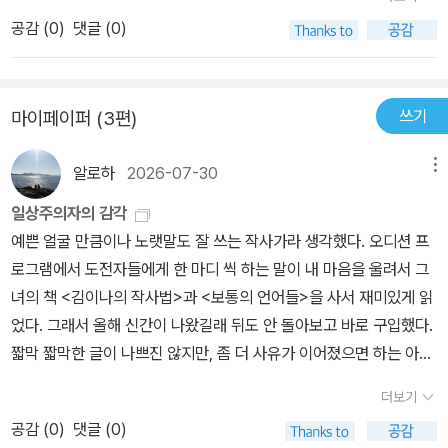
디오 <별이 빛나는 밤에>에서는 하루의 기운을 다 써버린 사람들에
게 불안인지도 모른 채로 터널 안에 갇혀 있었다는 생각이 든다. 그게
공감 (
0
)
댓글 (0)
게 내일을 살아갈 힘을 건네고, 사랑의 감정 속에서 길을 잃은 이들에
터널이라는 것을 인지도 못 한 채로 어둠 속에 꼼짝없이 갇혔구나, 나
게는 자신의 마음을 응시할 언어를 선물해온 사람. 김이나는 오랫동
가야 하는데, 이런 생각에 빠져 있었다. 이제 와 생각해보면 그것은 분
안 누군가가 다시 제자리로 돌아갈 수 있도록 돕는 말들을 발신해왔
명 터널이었고 시간이 지나면 자동으로 빠져나오게 되는 것인데도,
쓰기
마이페이퍼 (3편)
고, 이제 그 고요하고도 힘찬 언어를 한 권의 책으로 묶어낸다.<인터
알지 못했다. ‘아, 난 이제 암흑이야’라고 계속 되뇌었을 뿐. _「눈에 보
넷 알라딘 제공>​용기가 필요한 일들은 나의 상상 속에선 마치 고된
이는 성과가 하나도 없는 날들」중에서 책에는 오랫동안 동네의 작은
알로하
2026-07-30
메뉴
산행으로 연상된다. 내겐 도무지 더 올라갈 힘이 없고, 발 딛는 곳마다
버스정류장을 그려온 정빛나 작가의 일러스트가 함께 수록되었다. 화
험지일 것 같다. 그러나 막상 한 걸음만 내 딛으면 펼쳐지는 길은 산행
려한 풍경도, 거대한 사건도 아니다. 누군가 매일 지나치는 골목과 정
일상주의자의 감각
이라기보다는 항해에 가깝다. 나 혼자만의 힘이 아닌 바람과 파도가
류장, 계절의 변화가 스며든 일상의 풍경들이다. 이는 사소한 것들을
예쁜 얼굴 만큼이나 노랫말도 잘 쓰는 작사가라 생각했다. 오디션 프
여정을 돕는다. 어려운 건 머릿속에 떠오르는, 악재로만 가득한 상상
오래 바라보는 김이나의 문장과 자연스럽게 맞닿는다. 독자는 책장을
로그램에서 도전자들에게 한 마디 씩 하는 말이 내 마음을 울려서 그
을 깨고 나아갈 단 한 번의 용기다. 지금 이 순간 그 한 걸음이 필요한
넘기며 마치 인적 드문 어느 동네를 천천히 산책하고 돌아온 듯 마음
녀의 책 <김이나의 작사법>과 <보통의 언어들>을 사서 재미있게 읽
모두에게 순조로운 항해가 펼쳐지기를. p12~13​남을 챙기고 싶을 때,
이 환해지는 기분을 경험하게 된다. 『보통의 언어들』이 감정을 이해
었다. 그래서 올해 신간이 나왔길래 뒤도 안 돌아보고 바로 구입했다.
자신을 먼저 잘 돌볼 것. 내가 약하면 남이 기댔을 때 둘 다 쓰러진다.
하기 위한 언어를 건넸다면, 김이나 작가의 이번 신작은 다시 살아가
짧막 짧막한 글이 나쁘진 않지만, 좀 더 사유가 이어졌으면 하는 아쉬
지나친 이타는 모든 걸 망친다. P49​하루하루를 열심히 살되, 인생은
기 위한 작은 용기를 건넨다. 거대한 변화보다 단 한 걸음. 눈부신 성
움이 있다. 중간 중간 버스 정류장을 그린 정빛나의 그림은 참 좋네.2
더보기
대충 계획해도 크게 나쁠 건 없다. 그러니 계획이 없어 불안한 자들은
공보다 평범한 일상. 특별함보다 사소함. 김이나 작가는 그 작고 평범
0260721p.s : 방학이 10일이라 너무 아쉽지만, 책 읽기엔 참 좋네.
다만 누가 뭐라 해도 근사한 꿈을 갖길 바란다. 계획과 꿈을 혼동하지
공감 (
0
)
댓글 (0)
한 것들이야말로 결국 우리를 구원하는 힘일지 모른다고 조용히 이야