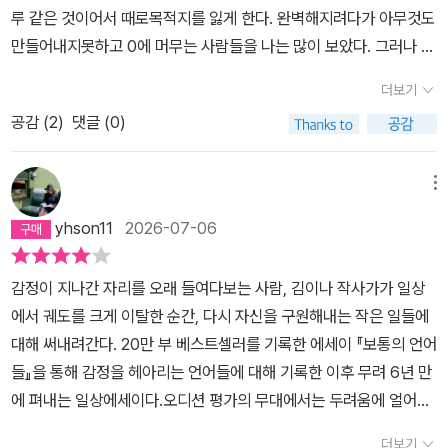
평범한 것들의 팬클럽 회원으로서 모은 일상의 빛들을 펼쳐 보인다.
루 같은 것이어서 때로목적지를 잃게 한다. 완벽해지려다가 아무것도
작사가를 전업으로 삼기 전에 평범한 직장인으로서 일하고 사회생활
만들어내지못하고 0에 머무는 사람들을 나는 많이 보았다. 그러나 꾸
을 하며 때로 불안에 시달리고 자책했던 ‘직장인 김이나’의 나날과 지
준함은 내 손과 발로 가닿을 수 있는 현실이다. 그렇게 매일 꾸준히 하
더보기
나온 풍경들도 엿볼 수 있다. 그때는 스스로를 자책하기도 했으나, 바
는 재능이 도리어 완벽에 가까운 예술을 만들어내기도 한다.나부터도
공감 (
2
)
댓글 (0)
로 그 시간들로 인해 일상과 보통 사람들의 아름다움을 감각하고 소
오염된 언어에서 완전히 자유롭지 않다. 낄낄대며 버릇처럼 쓰던 말
중히 품을 수 있게 되었기 때문일까. 그는 천재와 재능의 영역에서 사
의 기원을 알고 뜨끔한 적이 한두 번이 아니다. 뜨끔했을 때 멈추지 않
는 삶, 과감하게 저질러버리는 삶만이 아니라, 하루하루 자신의 역할
은 말은 기생충처럼 가슴을 파고든다. 우리 안의 무언가를 무감각하
메뉴
을 감당하며 조용히 시간을 쌓는 ‘인생 모범생’들에게 스포트라이트
고 오작동하게만든다. 옷차림 하나에 행동이 달라지는 마당에 매일
yhson11
2026-07-06
를 비춘다. 눈에 띄는 결과가 없다는 건, 무언가를 계속하고는 있으며
쓰고사는 말인데 오죽하겠는가.욕설 하나, 비속어 하나 쓰지 않는 걸
현상 유지는 되고 있다는 것. 그런데 그 또한 얼마나 많은 일과 시간을
어다니는 표준어사전이 되고 싶다는 말은 아니다. 하지만 적어도 내
감정이 지나간 자리를 오래 들여다보는 사람, 김이나 작사가가 일상
감당해야만 가능한 일인가. 나의 현재를 유지하고 있다는 것. 최선을
영혼을갉아먹는 오염된 단어로부터는 나를 지켜야겠다.아무것도 아
에서 궤도를 크게 이탈한 순간, 다시 자신을 구원해내는 작은 일들에
다해 그것을 지탱하고 있다는 것. 아직, 무너지지 않았다는 것. 유난히
닌 일이고 너무 소소해서굳이 ‘행복‘의 카테고리에넣어주지 않는 일
대해 써내려간다. 20만 부 베스트셀러를 기록한 에세이 『보통의 언어
툭 튀지도 않고 궤도에서 튕겨나가지도 않으며 평평한 상태로 가고
들이 우리에겐 있다.(나에게는 단골 커피 매장의 쿠폰 도장이 쌓여가
들』을 통해 감정을 헤아리는 언어들에 대해 기록한 이후 무려 6년 만
있는 하루하루는 우리가 열심히 살고 있다는 증거다. 이전과 비슷한
는 걸 보는 게그중 하나다.)그것들을 느낄 때마다 ‘행복해‘라고 인지
에 펴내는 일상에세이다.​오디션 평가의 무대에서는 두려움에 얼어붙
결과를 내는 현상 유지도 우리가 지금 치열하게 해내고 버티고 있다
해주면,더 많은 행복이 자꾸만 보인다.
은 지원자들이 다시 자신의 노래를 부를 수 있도록 등을 밀어주고, 라
는 증거이다. 직장생활을 하던 내 20대의 불안을 떠올려보면 나는 그
더보기