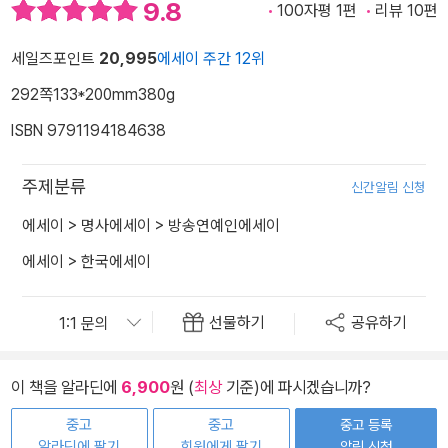
9.8
100자평 1편
리뷰 10편
세일즈포인트
20,995
에세이 주간 12위
292쪽
133*200mm
380g
ISBN 9791194184638
주제분류
신간알림 신청
에세이
>
명사에세이
>
방송연예인에세이
에세이
>
한국에세이
선물하기
공유하기
이 책을 알라딘에
6,900
원 (
최상
기준)에 파시겠습니까?
중고
중고
중고 등록
알라딘에 팔기
회원에게 팔기
알림 신청