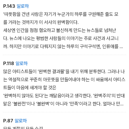
P.143
알로하
‘따뜻함을 건넨 사람은 자기가 누군가의 하루를 구원해준 줄도 모
를 거라는 것까지가 이 서사의 완벽함이다.
세상엔 인간을 점점 혐오하고 불신하게 만드는 뉴스들로 넘쳐난
다. 뉴스에 나오는 평범한 사람들의 이야기는 주로 사건과 사고니
까. 하지만 이야기로 다뤄지지 않는 하루의 구석구석엔, 인류애를 향
한 끈을 놓지 않게 해줄 조각품경들이 더 넘쳐난다는 걸 라디오 DJ로
서 보증한다.
P.118
알로하
나도 그런 조각풍경들 속 하나가 될 수 있으면 좋겠다.
많은 아티스트들이 ‘완벽한 결과물‘을 내기 위해 분투한다. 그러나 나
는 역설적으로 꾸준히 아웃뜻을 만들어내야 하는 이 싸움에서 아티스
트들이 마음에 새겨야 할 것은
‘완벽하지 않아도 된다‘는 깨달음이라고 생각한다. ‘완벽주의‘의 반대
말은 ‘불완전‘이나 ‘불완벽‘이 아니라 ‘만족‘이라고 한다. 얼마나 만족
할 줄 아느냐가 오히려 스스로를 완벽하게 느낄 수 있게 해준다
는 게 신기하지 않은가?
P.87
알로하
완벽은 추상적인 개념이고 신기루 같은 것이어서 때로목적지를 잃
모든 계절의 모든 순간,