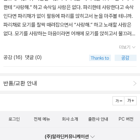
위질”은 자취를 감추었다. 어떤 목소리이든 홀가분하게 낼 수 있어야
과 불면에 대한그녀의 자세였던 것 같다.​아무일도 일어나지 않을 것
한테 “사랑해.” 하고 속삭일 사람은 없다. 파리한테 사랑한다고 속삭
들꽃누리(민주국가)이다. 외곬로 길들이거나 물들일 적에는 사슬나
을 알면서도불안한 일상과 이어지는 불면의 밤에 대한 두려움속에서
인다면 파리채가 없이 팔등에 파리를 앉히고서 눈을 마주볼 테니까.
라(독재정치)가 판치게 마련이다. 여태 ‘검정필·심의필 가위질’을 치
이대로도 괜찮다고, 기억하고 싶은 하루가 조금 더 길어질 뿐이라고
파리채로 모기를 찰싹 때려잡으면서 “사랑해.” 하고 노래할 사람은
워내려고 기나긴날에 걸쳐 숱한 사람이 땀흘렸고 피흘렸다. 그런데
위로하는 밤...​괜찮은 어른을 만나지 못하는 요즘으로썬존경할만한
없다. 모기를 사랑하는 마음이라면 어깨에 모기를 앉히고서 물끄러미
어찌된 셈인지, 나라가 거꾸로 돌아간다. ‘입틀막법(2026.7.7.허위조
사람,믿고 의지할만한 사람에 대한 결핍이세상을 유영하며 안식처를
눈을 마주볼 테지. 올해는 지난해보다 파리모기가 훨씬 적다. 우리집
작정보 근절법)’이 태어나고야 만다. 그야말로 ‘입틀막’을 하겠다는
찾지 못하곤 했는데그런 어른이 주위에 있다는게 부럽기도 하다.​여전
더보기
만 파리모기가 적을 수 있다. 풀밭에서 몇 마리 만나기는 하되 이 몇
재갈이자 차꼬이다. 겉으로는 ‘거짓말(가짜뉴스)’을 솎아낸다고 하지
히 무더운 주말,꼬맹인 몰타에서 만난 일본친구들을 맞으러서촌으로
공감 (
16
)
댓글 (0)
마리가 다라 할 수 있다. 우리집 어귀로 나오면 이미 마을이며 읍내이
만, 들꽃길(민주주의)은 ‘이야기(대화·타협)’로 모든 일을 풀어가는
향하고꼬맹이와 헤어진 난,벼르던 '와일드 씽'을 보러 영화관에 와있
며 파리모기는 꽤 많다. 서울이며 큰고장으로 일하러 나설 적에도 파
얼거리일 뿐이다. 재갈이나 차꼬를 물리는 입틀막으로는 어떤 들꽃길
다.​이번엔 오정세와 강동원에 매력에 푹 빠쪄볼 시간...​
리모기는 넘친다. 사람들이 죽임물을 뿌리고 빛살(전기)로 이글이글
로도 못 간다. 이름만 바꾼 ‘검정필·심의필 가위질’을 선보이면서 잘못
반품/교환 안내
태워도 파리모기는 서울이며 큰고장에서 안 줄고 안 사라진다. 새가
값(제제금·과징금·벌금)을 크게 물리겠다고까지 하는 판이다. “거짓
줄면 파리모기가 는다. 개구리와 사마귀가 사라지면 파리모기가 춤춘
말만 바로잡겠다는데 뭐가 잘못이냐?” 하고 말하는 분은 참으로 가위
다. 아주 쉬운 숲얼개이다. 우리는 이 땅에서 들숲메바다를 망가뜨리
질에 휘둘리는 셈이다. 나라(정부)가 잘못 매기고 엉뚱하게 따져서 서
면서 새랑 개구리랑 사마귀를 떼죽음으로 내몬다. 고양이밥을 주는
른 해나 쉰 해 동안 눈물로 지새운 분이 수두룩하다. 우리 스스로도 나
로그인
전체 메뉴
회사 소개
출판사 안내
PC 버전
그릇 곁으로 나무가 한 그루씩 자랄 땅뙈기를 푸르게 넓혀야지 싶다.
라가 휘두르는 몽둥이와 주먹질에 호되게 시달렸다. 굴레(일제강점기
달구지를 하나씩 줄이면서 나무와 둥지가 늘 빈터를 늘려야지 싶다.
·군사독재)를 벌써 잊었을까? 조선 500해에 걸쳐서 ‘임금 귀에 거슬
(주)알라딘커뮤니케이션
잿더미(아파트)는 이제 걷어내고서 골목집으로 나즈막이 어깨동무를