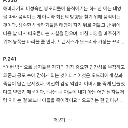
P.230
서 도망칠 수 없었다.
해바라기의 미성숙한 봉오리들이 움직이기는 하지만 이는 태양
을 따라 움직이는 게 아니라 최선의 방향을 찾기 위해 움직이는
그러나 악몽은 시의 자원이 되기도 했다. 그녀는 학생들에게 가장
것이다. 성숙한 해바라기들은 태양이 자기 뒤로 저물고 난 뒤에
무서웠던 꿈을 쓰게 하고, 그 꿈을 통해 내면에서부터 그들을 변
다음 날 다시 떠오른다는 사실을 믿으며, 아침 태양을 마주하기
화시킬 수 있는 지혜를 찾아보라고 가르쳤다. 어둠의 변혁적 힘을
위해 동쪽을 바라볼 줄 안다. 프랜시스가 오드리와 가정을 꾸리고
통해 작업하며 오드리는 새로운 기도를 창조했다. 나를 용감하게
가족이 되기 위해 생활 양식을 바꾸었지만, 두 사람이 거의 20년
하는 그 두려움을 절대 잃지 않게 하소서.
동안 파트너로서 서로의 중심에 자리했지만, 또 이 세상은 프랜시
P.241
스 클레이턴보다 오드리 로드에 대해 더 많이 알고 있을 터였지
“이런 방식으로 남자들은 자기의 가장 중요한 인간성을 부정하고
―『생존이라는 약속』
만, 이는 프랜시스의 삶이 오드리 주변에서만 전개되었다는 걸 의
의존과 공포 속에 갇히게 되는 것이다.” 이것은 오드리에게 삶과
미하지 않는다.
죽음이 달린 문제였다. 여전히 감정 억압이 아버지를 죽게 만들었
다고 믿었기 때문이다. “나는 내 아들이 내가 아는 어떤 남자들처
―『생존이라는 약속』
럼 자라는 걸 보느니 아들을 죽이겠어요.” 오드리는 한 인터뷰에
서 이렇게 말했고, 그때는 조너선이 열세 살쯤 됐을 때였다.
더보기
―『생존이라는 약속』