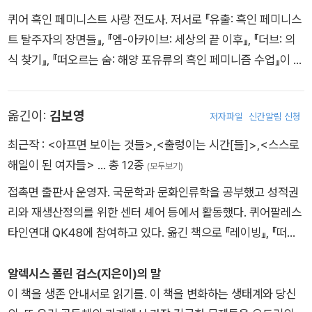
퀴어 흑인 페미니스트 사랑 전도사. 저서로 『유출: 흑인 페미니스
트 탈주자의 장면들』, 『엠-아카이브: 세상의 끝 이후』, 『더브: 의
식 찾기』, 『떠오르는 숨: 해양 포유류의 흑인 페미니즘 수업』이 있
고 『떠오르는 숨』으로 화이팅 어워드 논픽션 부문을 수상했다. 윈
덤캠벨문학상 시 부문, 미국 국립예술기금 창의적 글쓰기 펠로우
옮긴이:
김보영
저자파일
신간알림 신청
십, 국립인문학센터 펠로우십을 받았으며 무용, 설치, 회화, 오페
라 등 다양한 영역의 예술가들에게 영감을 주었다. 오드리 로드의
최근작 :
<아프면 보이는 것들>
,
<출렁이는 시간[들]>
,
<스스로
유산을 잇는 온라인 네트워크 ‘브릴리언스 리마스터드’의 창립자
해일이 된 여자들>
… 총 12종
(모두보기)
로 일반적인 기관들이 경시하는 자원에 기반을 둔 연구자, 예술가
접촉면 출판사 운영자. 국문학과 문화인류학을 공부했고 성적권
를 지원해 왔다. 노스캐롤라이나 주 더럼에서 사랑하며 살아가고
리와 재생산정의를 위한 센터 셰어 등에서 활동했다. 퀴어팔레스
있다.
타인연대 QK48에 참여하고 있다. 옮긴 책으로 『레이빙』, 『떠오
르는 숨: 해양 포유류의 흑인 페미니즘 수업』, 『턴어웨이: 임신중
지를 거부당한 여자들』이 있다.
알렉시스 폴린 검스(지은이)의 말
이 책을 생존 안내서로 읽기를. 이 책을 변화하는 생태계와 당신