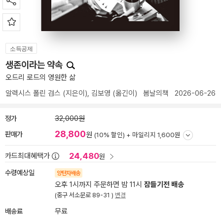
소득공제
생존이라는 약속
오드리 로드의 영원한 삶
알렉시스 폴린 검스
(지은이),
김보영
(옮긴이)
봄날의책
2026-06-26
정가
32,000원
28,800
판매가
원
(10% 할인) +
마일리지 1,600원
24,480
카드최대혜택가
원
수령예상일
양탄자배송
오후 1시까지 주문하면 밤 11시
잠들기전 배송
(중구 서소문로 89-31 )
변경
배송료
무료