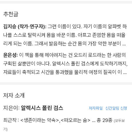
추천글
김지승 (작가·연구자):
그런 이름이 있다. 자기 이름의 알파벳 하
나를 스스로 탈락시켜 몸을 바꾼 이름. 아프고 존엄한 몸을 떠올
리게 되는 이름. 그래서 발음하는 순간 몸의 가장 약한 부분이 반
응하는 이름. 약한 곳에서 가장 놀라운 격동이 발생한다는 증거가
윤은성:
이 책을 통해 헤아려지는 건 오드리 로드라는 한 사람의
되는 그 이름. 오드리 로드는 우주를 범위 삼아 유영하는 존재와
구획된 삶뿐만이 아니다. 알렉시스 폴린 검스에게 도착하기까지,
몸으로 거듭 돌아온다.
자료들이 축적되고 시간을 통과했을 물리적 여정의 질곡이 이 책
에서 샘물처럼 배어 나온다. 이때의 시간은 서로 다른 위치의 존
재들이 차이를 인정하며 공존하는 방식을 긍정해가는 변혁과 투
저자 소개
쟁의 사회사를 의미하는 것이자, 기후 격변으로 이어진 인류사의
한 층위이기도 하다. 이 책으로 초대되는 일은 낮은 곳에서, 서로
지은이:
알렉시스 폴린 검스
저자파일
신간알림 신청
를 구원하는 일의 가능 여부를 오래 앓으며 탐색해온 이들에게는
최근작 :
<생존이라는 약속>
,
<떠오르는 숨>
… 총 29종
(모두보
더없이 반가운 일일 것이다.
기)