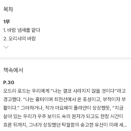
목차
"다섯 살이 될 때까지 말을 못 했고 말하기 시작했을 때는 말을 더
1부
듬고" 시각장애인에 가까워 부모와 자매의 감정을 냄새로 느껴야
1. 바람 냄새를 맡다
했던 그녀에게, 언니들보다 상대적으로 어두웠던 피부색 탓인지
2. 오리샤의 바람
어머니는 유독 화를 냈다. 일곱 살 무렵, 유일하게 마음이 통했던
단짝 앨빈이 호흡기 질환으로 죽고, 고등학교 친구이자 첫사랑인
제너비브는 1950년, 열여섯 살에 자살로 생을 마감했다…. 평범
한 전기라면 아마도 이렇게, 한 사람의 삶을 시간순으로 써 내려
책속에서
갔을지 모른다. 그러나 『생존이라는 약속』은 다방향적이고 비선
형적인, 양자 현실을 닮은 독특한 전기다.
P.30
오드리 로드는 우리에게 “나는 결코 사라지지 않을 것이다”라고
오드리 로드의 유산과 깊이 연결된 검스는 오드리 로드의 삶과 정
경고했다. “나는 흉터이며 최전선에서 온 포성이고, 부적이자 부
체성을 이루는 수많은 입자(씨앗)들이 어떻게 죽을 운명에서 살
활이다.” 그러하거나, 작가 아요페미 폴라얀이 상상했듯, “지금
아남아, 어디로 날아가서, 어떤 나무와 뿌리로 자라나 마침내 끝
살아 있는 우리가 우주 보이드 속의 원자가 되고도 한참 시간이
없는 삶을 살게 되었는지, 독특한 시(詩)적 전기로 써 내려간다.
흐른 뒤까지, 그녀가 상징했던 탁월함의 숭고한 유산이 미래 세대