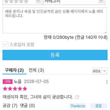
카테고리
맨스 소설까지 가리지 않고 읽었던 책벌레. 레이 브래드버리
의 『화성 연대기』(1950)를 읽으며 "SF 팬"으로서 자신의
첫 산문을 잡지에 싣고, 시 모임 "낙인찍힌 사람들"의 친구
들과 강령회를 열어 존 키츠, 퍼시 셸리, 로드 바이런 등 죽
은 낭만주의 시인들을 불러내던 문학 소녀. "친구이자 사랑
현재
0
/280byte (한글 140자 이내)
하는 사람의 멈춘 생에 정신적 외상을 입은 채 계속 자라야
스포일러 포함
했던 극도의 고통" 속에서 책은 죽음과 고통의 시공간을 초
월할 수 있는 유일하고 강력한 무기였다. 생존 입자 둘. 소녀
등록
는 어른이 되어 "분노"했다 걔네가 우리한테 무슨 짓을 하는
거지? 오드리는 매일 아침 신문을 처음부터 끝까지 읽으며
구매자 (2)
전체 (3)
거기에서 발견한 폭력 사건들을 낭독했다. 그리고 보도되지
노을
2026-07-05
않은 내용에 더 주목했다. 지역 뉴스를 다루는 지면 깊이 묻
메뉴
힌 흑인 여성과 소녀 들에게 일어난 기사들에 동그라미를 쳤
여성이자 흑인, 그녀의 삶이 궁금합니다.
다. 오드리는 그 공포들로 인해 악몽을 꾸었고, 오드리의 손
을 통해 그 공포는 시가 되었다.―『생존이라는 약속』 261쪽
공감 (
7
)
댓글 (0)