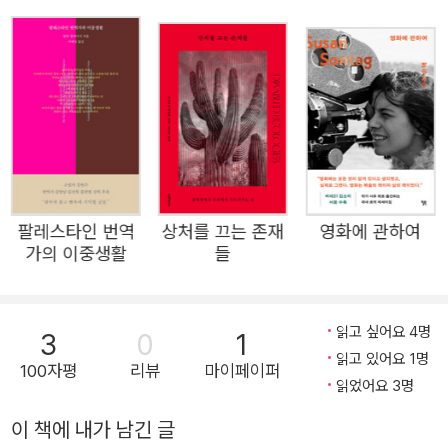
난 오드리 로드. "다섯 살이 될 때까지 말을 못 했고 말하기
시작했을 때는 말을 더듬고" 시각장애인에 가까워 부모와 자
매의 감정을 냄새로 느껴야 했던 그녀에게, 언니들보다 상대
적으로 어두웠던 피부색 탓인지 어머니는 유독 화를 냈다.
일곱 살 무렵, 유일하게 마음이 통했던 단짝 앨빈이 호흡기
질환으로 죽고, 고등학교 친구이자 첫사랑인 제너비브는 19
50년, 열여섯 살에 자살로 생을 마감했다…. 평범한 전기라
면 아마도 이렇게, 한 사람의 삶을 시간순으로 써 내려갔을
팔레스타인 번역
상처를 끄는 존재
영화에 관하여
지 모른다. 그러나 『생존이라는 약속』은 다방향적이고 비선
가의 이중생활
들
형적인, 양자 현실을 닮은 독특한 전기다. 오드리 로드의 유
산과 깊이 연결된 검스는 오드리 로드의 삶과 정체성을 이루
는 수많은 입자(씨앗)들이 어떻게 죽을 운명에서 살아남아,
읽고 싶어요 4명
3
0
1
읽고 있어요 1명
어디로 날아가서, 어떤 나무와 뿌리로 자라나 마침내 끝없는
100자평
리뷰
마이페이퍼
읽었어요 3명
삶을 살게 되었는지, 독특한 시(詩)적 전기로 써 내려간다.
내리누르는 혐오의 무게, 씨앗 같은 생존의 입자들 오드리는
이 책에 내가 남긴 글