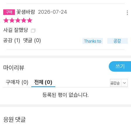
1973년, 열 살 흑인 소년 클리퍼드 글로버가 새아버지와 고
물상에 가다 "인상착의가 같았다"는 이유로 백인 경찰에게
꽃샘바람
2026-07-24
메뉴
살해당했다(백인 경찰에게는 무죄가 선고되었다). 1976년,
아버지가 임신시킨 두 명의 10대 여성이 위탁 가정에서 지
사길 잘했당
내는 대신 "집"으로 돌아가겠다고 주장했다. 1979년, 석 달
공감 (
1
)
댓글 (0)
동안 보스턴에서 열세 명의 여성이 살해당했다(그중 열두 명
이 흑인 여성이었다)…. 시를 낭독하던 소녀는 어른이 되어
뉴스의 폭력 사건을 낭독하게 된다. 그리고 "뉴스 보도의 지
쓰기
마이리뷰
배적 서사를 수정하는 수단"으로 자기 시를 이해하며 시를
쓴다. 「힘」을, 「사슬」을, 「필요: 흑인 여성의 목소리를 위한 합
구매자 (0)
전체 (0)
창곡」을…. 그렇게 "문학 소녀"는 "전사 시인"이 되었다. 밤
등록된 평이 없습니다.
낮으로 접하는 숱한 죽음(들) 속에서 시와 책을 무기 삼아 살
아남은 소녀에게는 가장 자연스러운 걸음이었다. 생존 입자
셋. 어머니가 되어, 자매들과 주고받았다 때때로 엘리자베스
응원 댓글
나 조너선이 운동장이나 동네에서 인종주의나 괴롭힘을 겪