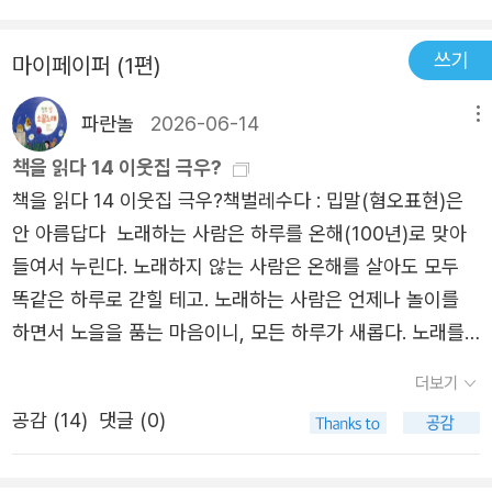
어 눈에 보이지 않는, 혹은 보이는 상처를 안고 집에 돌아오
면 오드리는 책장으로 달려가 고등학교 시절 자기를 버티게
쓰기
마이페이퍼 (1편)
해준 시를 읽어주었다.―『생존이라는 약속』 241쪽 오드리
로드는 두 아이의 "어머니"이기도 했다. 남편과 이혼한 후 2
파란놀
2026-06-14
메뉴
0년간 함께한 동반자 프랜시스 클레이턴 박사와 두 자녀를
책을 읽다 14 이웃집 극우?
공동 양육하면서 "격주로 가족회의를 열었고", "아이들의 꿈
책을 읽다 14 이웃집 극우?책벌레수다 : 밉말(혐오표현)은
과 아이들의 말을 받아 적었"다. "아이들이 묘사한 꿈의 내용
안 아름답다 노래하는 사람은 하루를 온해(100년)로 맞아
은 통찰의 씨앗이 되어 오드리의 글쓰기에서 자라났다." "오
들여서 누린다. 노래하지 않는 사람은 온해를 살아도 모두
드리는 물과 햇빛만큼이나 필수적이라 느꼈던 것들, 즉 시와
똑같은 하루로 갇힐 테고. 노래하는 사람은 언제나 놀이를
언어의 구조를 아이들에게 주었다." 1977년, 현대언어학회
하면서 노을을 품는 마음이니, 모든 하루가 새롭다. 노래를
회의에서 한 여성이 일어나 도전적으로 발언했다. "나는 흑
안 하는 사람은 노래가 없으니 놀이가 없는데다가 아침노을
인 레즈비언 페미니스트 문학 평론가입니다. 이런 존재로 살
더보기
이든 저녁노을이든 안 쳐다보는 터라, 언제나 낡아가고 늙어
고 또 살아남아 이야기를 전하는 게 가능한지 궁금합니다."
공감 (
14
)
댓글 (0)
가는구나 싶다.“고양이는 먹을 수도 없는데 도토리를 줍는
청중석에 앉아 있던 오드리 로드는 바버라의 이 질문에 대한
게 뭐가 재미있죠?” “코유키 너도 먹지도 못하는 버섯을 따
응답으로 소설 『자미: 내 이름의 새로운 철자』를 썼다. "자전