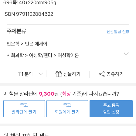
696쪽
140*220mm
905g
ISBN 9791192884622
주제분류
신간알림 신청
인문학
>
인문 에세이
사회과학
>
여성학/젠더
>
여성학이론
선물하기
공유하기
이 책을 알라딘에
9,300
원 (
최상
기준)에 파시겠습니까?
중고
중고
중고 등록
알라딘에 팔기
회원에게 팔기
알림 신청
이 책이 포함된 세트