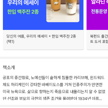
당신의 여름, 우리의 에세이 + 한입 맥주잔 2종
북펀드 출간
(택1)
트 도서 포
책소개
공포의 중간항로, 노예선들이 숱하게 침몰한 카리브해, 윈드워드
제도 허리케인이 강타한 바베이도스를 거쳐 인종주의가 만연한
미국 뉴욕으로. 삶으로 향하는지 죽음으로 내몰리는지 알 수 없었
던 선조와 부모의 극한의 생존 조건을 물려받아 1934년 아프리
카계 카리브해인 미국 여성으로 태어난 오드리 로드.