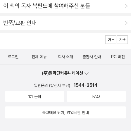
면서 재미있어하잖아? 그거랑 똑같아.” … “승자한테 상품은
신화(Biomythography)"라는 실험적인 형식으로 쓰인 이
이 책의 독자 북펀드에 참여해주신 분들
필요 없어여! 그저 명예만이 있을 뿐!” ‘착한 일을 했더니 기
소설에서 오드리는 "그녀의 가장 친했던 고등학교 친구이자
분이 좋네여. 오늘 간식은 최선을 다해서 프리미엄 달라고
첫사랑이었던 제너비브가 그랬듯 살아남아 이야기를 전하지
반품/교환 안내
졸라야지.’ 《줄무늬 고양이 코우메 25》 131, 140쪽 지난날
못한 흑인 여성들의 미처 말하지 못한 이야기를 위한 공간을
에는 ‘오른쪽’에 서던 사람들이 ‘극좌’라고 빨간띠를 붙이면
만들어냈다." "자미(Zami)"는 오드리의 뿌리가 닿아 있는
서 따돌리고 괴롭히고 죽이기까지 했다. 오늘날에는 ‘왼쪽’에
그레나딘제도 캐러쿠 섬의 언어로, "연인이자 친구인 여성
선다고 여기는 사람들이 ‘극우’라고 빨간띠를 붙이면서 예전
들"을 뜻한다. "당신의 공동체는 당신이 만드는 거예요"라는
로그인
전체 메뉴
회사 소개
출판사 안내
PC 버전
에 ‘오른쪽’ 무리가 했던 짓을 고스란히 되풀이한다. 지난날
자신의 말처럼 오드리는 전화로, 편지로, 글로, 책으로 자미
사납게 춤추던 칼부림을 치워낸 자리라면, 이제는 서로 어깨
(주)알라딘커뮤니케이션
= 자매들과 끊임없이 영향을 주고받았다. 오드리 로드 연구
동무하면서 ‘함께짓기·함께빚기·함께심기·함께돌봄·함께가
자이자 흑인 페미니즘 전문가인 저자 검스는 오드리 로드와
1544-2514
일반문의 (발신자 부담)
꿈’이라는 ‘함께살림·함께살기’로 나아갈 노릇이지 않을까?
자매들의 관계를 줌인-줌아웃하며 오드리의 영향력이 어떻
1:1 문의
FAQ
왼쪽은 왼쪽이고 오른쪽은 오른쪽이다. 우리 몸에서 왼손만
게 개인적인 범위에서 전 지구적인 범위로 뿌리를 뻗어갔는
쓸 수 없고, 오른손만 쓸 수 없다. 왼눈이나 오른눈으로만 보
지, 역동적으로 증언한다. 에이드리언 리치, 오드리 로드, 그
중고매장 위치, 영업시간 안내
다가는 ‘외눈·외곬’이라 여긴다. 왼다리와 오른다리를 나란히
리고 준 조던 1982년 하반기, 이스라엘의 레바논 침공과 사
써서, 왼발과 오른발로 똑같이 내딛을 적에 비로소 ‘걷다’를
브라-샤틸라 학살이 일어난 때에 시인 에이드리언 리치가