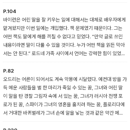
에게 경외심을 불러일으킬 것이다.”
P.104
―『생존이라는 약속』
바이런은 어린 딸을 잘 키우는 일에 대해서는 대체로 배우자에게
맡겨왔지만 이번 일에는 개입했다. 책 문제였기 때문이다. 그는
어떤 책도 딸에게 해를 끼칠 수 없다고 믿었다. “만약 글로 쓰인
내용이라면 딸이 다룰 수 있을 것이다. 누가 어떤 책을 읽든 막아
서는 안 된다.” 로드네 가족 사이에서 언어는 강력한 힘이 있었고,
오드리는 이 작은 승리로부터 한 가지 사실을 배웠다. 책이 제한
적인 작은 집단의 문화로부터 탈출하는 하나의 길이 될 수 있다는
P.82
사실. 페이지마다 뚫려 있는 검은 구멍들. 자유를 향해 나아갈 수
오드리는 어른이 되어서도 계속 악몽에 시달렸다. 예컨대 방을 가
있는 통로들.
득 메운 사람들을 벌 한 마리가 죽일 수 있는 꿈, 그녀와 어린 딸
이 말을 탄 경찰 그림자 속에 서 있는 꿈, 그녀가 러시아 전쟁 포
―『생존이라는 약속』
로가 된 꿈, 스파이가 그녀의 영혼을 훔치려 하는 꿈, 플로리다에
서 거대한 바퀴벌레가 그녀 손에 알을 낳는 것과 같은 약간 메스
꺼운 꿈. 그녀는 가끔 비명을 지르며 잠에서 깼는데 다시 잠들면
여전히 같은 꿈속에 있곤 했다. 어느 때는 세 번을 깼는데도 꿈에