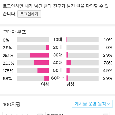
"사랑과 저항을 동시에 할 수 없다면 생존하지 못할 것"이라
로그인하면 내가 남긴 글과 친구가 남긴 글을 확인할 수 있
고 믿었다. ―『생존이라는 약속』 236쪽 생존 입자 하나. 흑
습니다.
로그인하기
인 소녀는 "책"을 읽었다 "나는 한 사람을 한 편의 시로 만들
어버리는 괴이한 어린 시절을 보냈다"라고 일기에 썼던 오드
구매자 분포
리 로드. 서인도제도에서 뉴욕 할렘으로 이주해온 흑인 이민
10대
자 가정을 압박했던 고용 및 주거 차별이라는 외적인 인종주
1.0%
0%
20대
의에 더해, 자매 중 피부가 가장 검다는 이유로 어머니에게
0%
3.9%
30대
유독 벌을 많이 받으며 내면화된 인종주의라는 벽에도 부딪
2.9%
29.1%
40대
쳐야 했던 흑인 소녀. 겹겹의 혐오 속에서 소녀는 책을 붙들
7.8%
23.3%
50대
고 살아남았다. 동네 도서관 어린이 열람실의 흑인 여성 사
4.9%
17.5%
60대
서 오거스타 베이커에게 빌린 262쪽짜리 『머더 구스: 전래
2.9%
6.8%
여성
남성
동요』를 일부 외우기까지 하며 소중히 했던 어린 소녀, 아버
지가 헌책방 주인들과 함께 경매에 참가해 더미째 사 나른
책들 속에서 미스터리, SF, 범죄소설, 프랑스어 기하학 책,
100자평
게시물 운영 원칙
낭만시 선집, 14개 주에서 금서로 지정된 선정적인 역사 로