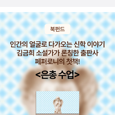
이룬다. 그러니까 우리가 이 별과 이 땅과 이 마을에서 ‘함께’
공개적으로 자신이 시온주의자라 주장하자, 리치의 친구이
살아가는 길이란, 너하고 나를 쩍쩍 가르는 ‘극좌·극우’라는
자 흑인 페미니스트 시인 준 조던이 즉각 입장을 표명했다.
빨간띠가 아니다. “그래 넌 왼쪽이구나”랑 “그렇구나 넌 오
"에이드리언에게, 나는 공개적으로 답한다. 당신이 명백하게
른쪽이네” 하고 받아들이면서, 더 자주 만나서 ‘이야기(대
보여준 페미니즘의 정의는 지구를 멸망의 위협으로 밀어넣
화)’를 할 일이다. ‘함께’를 바라보면서 왼오른발을 함께 쓸
는 백인 남성들과 구분되지 않는다… 나는 당신을 '우리' 안
노릇이다. ‘함께’를 헤아리면서 왼오른손을 함께 다룰 노릇이
에 포함하지 않는다." 리치와 조던 둘 모두와 절친했던 오드
다. ‘두손모아’ 고요히 바랄 수 있다. ‘손모아’ 참하게 그릴 수
리 로드는 조던을 적극적으로 지지하지 않았고, (공개적으로
있다.“움푹이가 모른다 해도 손가락여우는, 아니 콩알개는
충돌했던 조던과 리치는 정작 관계를 회복했음에도) 조던과
그 아이의 집안을 기억하고 있어서 그 애 주변을 맴돌고 있
죽을 때까지 관계를 회복하지 못했다. 허리케인, 화산, 돌바
을지도 몰라.” “그래, 맞아.” “결국 우리 생각이 그만큼 빗나
닥을 지나… 영원한 빛이 된 오드리 로드의 삶 열다섯에 쓴
갔다는 얘기야.” 《콩알만한 작은 개》 156쪽 오른무리가 왼
시에서 "낮이 오기까지 몇 개의 밤이 필요할까?"라고 질문했
무리를 함부로 따지고 재고 자르는 짓은 멍청했다. 왼무리가
던, 어둠을 두려워하던 소녀는 변화무쌍하며 혼란한 바람의
오른무리를 깔보고 얕보고 모자라다고 놀리거나 손가락질하
여신 오야의 딸로 자라나 허리케인처럼, 블랙홀처럼 모든 것
는 짓도 멍청하다. 누가 더 잘못했다거나, 누구야말로 말썽
을 삶으로 끌어들였다. "내게 무슨 일이 일어나든, 시간과 공
거리라고 끊거나 가를 일이 아니다. 이쪽 삿대질이건 저쪽
간 속에서 내 최고의 노력, 희망, 그리고 욕망 들이 하나로