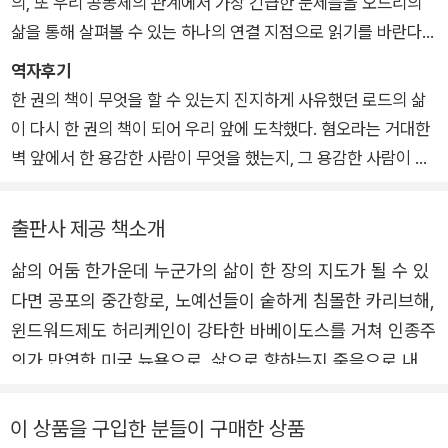
의, 또 우리 공동체의 관계에서 가장 긴급한 문제들을 오드리의
삶을 통해 살펴볼 수 있는 하나의 연결 지점으로 읽기를 바란다.
이 책을 당신이 원하는 순서대로 읽어도 좋다. 개인적 차원과 우
역자후기
주적 차원에서 이 책이 당신에게 가닿을 것을 염두에 두고. 이 책
한 권의 책이 무엇을 할 수 있는지 진지하게 사유했던 로드의 삶
의 장들을 모든 방향에서 합창해 오는 시의 모음처럼 읽기를. 각
이 다시 한 권의 책이 되어 우리 앞에 도착했다. 혐오라는 거대한
각의 단어를 화산을 탄생시키고 대륙을 가른 그 사랑, 오드리의
벽 앞에서 한 용감한 사람이 무엇을 했는지, 그 용감한 사람이 수
맹렬한 사랑을 당신에게 가닿게 하는 하나의 기회로 이해하기를.
많은 흑인, 여성, 퀴어의 삶을 생전에도, 지금도 어떻게 북돋고 있
당신이 어디에 있든지.
는지, 우리 곁에 어떻게 영원히 살게 되었는지 알려준다.
출판사 제공 책소개
삶의 어둠 한가운데 누군가의 삶이 한 장의 지도가 될 수 있
다면 공포의 중간항로, 노예선들이 숱하게 침몰한 카리브해,
윈드워드제도 허리케인이 강타한 바베이도스를 거쳐 인종주
의가 만연한 미국 뉴욕으로. 삶으로 향하는지 죽음으로 내몰
리는지 알 수 없었던 선조와 부모의 극한의 생존 조건을 물
려받아 1934년 아프리카계 카리브해인 미국 여성으로 태어
이 상품을 구입한 분들이 구매한 상품