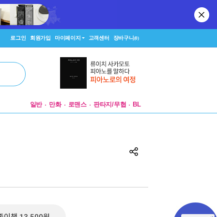
로그인
회원가입
마이페이지
고객센터
장바구니
(0)
일반
만화
로맨스
판타지/무협
BL