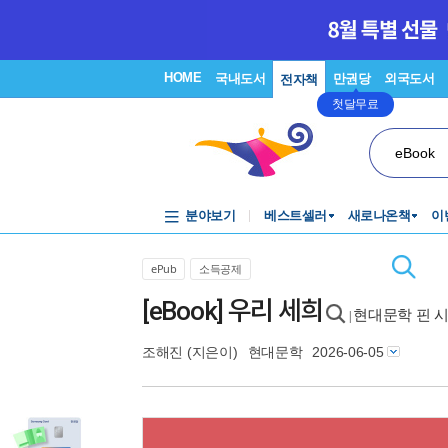
HOME
국내도서
만권당
외국도서
전자책
첫달무료
eBook
분야보기
베스트셀러
새로나온책
이
ePub
소득공제
[eBook] 우리 세희
현대문학 핀 시
|
조해진
(지은이)
현대문학
2026-06-05