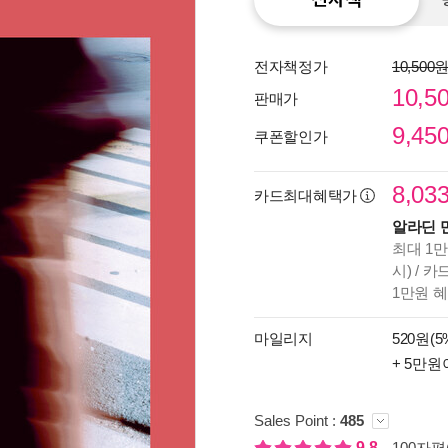
전자책정가
10,500
10,5
판매가
9,45
쿠폰할인가
8,03
카드최대혜택가
알라딘 
최대 1만
시) / 
1만원 
마일리지
520원(5
+ 5만원
종이
미리
입니
Sales Point :
485
9.8
100자평(