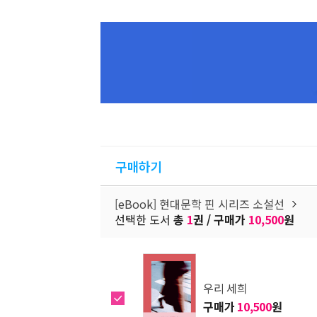
구매하기
[eBook] 현대문학 핀 시리즈 소설선
선택한 도서
총
1
권 / 구매가
10,500
원
우리 세희
구매가
10,500
원