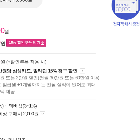
종이책 13,500원
원
00
원
0
10% 할인쿠폰 받기
원
3
원 (+할인쿠폰 적용 시)
만권당 삼성카드, 알라딘 15% 청구 할인
원 또는 2만원 할인(전월 30만원 또는 60만원 이용
카드 발급월 +1개월까지는 전월 실적이 없어도 최대
혜택 제공
%) +
멤버십(3~1%)
이상 구매시 2,000원
책의
보기
다.
4)
리뷰(12)