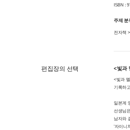
ISBN : 
주제 분
전자책
편집장의 선택
<빛과
<빛과 
기록하고
일본계 
선생님은
남자와 
'자이니