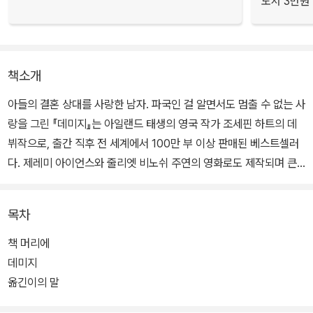
도서 3만원
책소개
아들의 결혼 상대를 사랑한 남자. 파국인 걸 알면서도 멈출 수 없는 사
랑을 그린 『데미지』는 아일랜드 태생의 영국 작가 조세핀 하트의 데
뷔작으로, 출간 직후 전 세계에서 100만 부 이상 판매된 베스트셀러
다. 제레미 아이언스와 줄리엣 비노쉬 주연의 영화로도 제작되며 큰
화제를 모았다.
목차
행복한 가정과 명성, 차기 영국 총리 후보로까지 거론되는 완벽한 삶
을 가진 ‘나’는 아들의 약혼녀 안나 바턴을 만나며 돌이킬 수 없는 욕
책 머리에
망에 빠져든다. 절대 욕망해서는 안 되는 상대임을 알면서도 둘은 비
데미지
밀스러운 관계를 이어 가고, 욕망은 점점 치명적인 집착으로 변해 모
옮긴이의 말
든 것을 무너뜨린다.