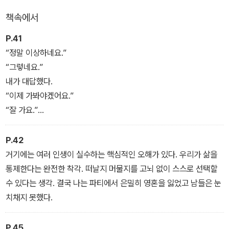
책속에서
『데미지』는 단순한 불륜 소설이 아니라 욕망이 인간을 어떻게 잠식하
고 파괴하는지를 집요하게 응시하는 심리소설이다. 조세핀 하트는 차
P.41
갑고 절제된 문장과 날카로운 심리 묘사로 사랑이라는 이름 아래 숨
“정말 이상하네요.”
겨진 인간 내면의 위험한 충동을 강렬하게 드러낸다.
“그렇네요.”
내가 대답했다.
“이제 가봐야겠어요.”
“잘 가요.”
내가 말했다.
그녀가 몸을 돌려 걸어갔다. 검은 옷을 입은 늘씬한 몸이 사람들 사이
P.42
를 지나 사라졌다.
거기에는 여러 인생이 실수하는 핵심적인 오해가 있다. 우리가 삶을
나는 적막에 휩싸였다. 마치 허물을 훌쩍 벗어 던진 듯 깊은 한숨이 나
통제한다는 완전한 착각. 떠날지 머물지를 고뇌 없이 스스로 선택할
왔다. 상대를 알아차린 것에 대한 충격이 거센 물살처럼 몸속을 흐르
수 있다는 생각. 결국 나는 파티에서 은밀히 영혼을 잃었고 남들은 눈
고 지나갔다. 잠깐 동안 나는 같은 부류를, 나 같은 사람을 만났다.
치채지 못했다.
P.45