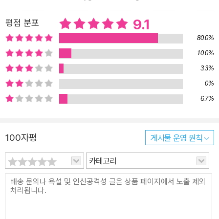
9.1
평점 분포
80.0%
10.0%
3.3%
0%
6.7%
100자평
게시물 운영 원칙
카테고리