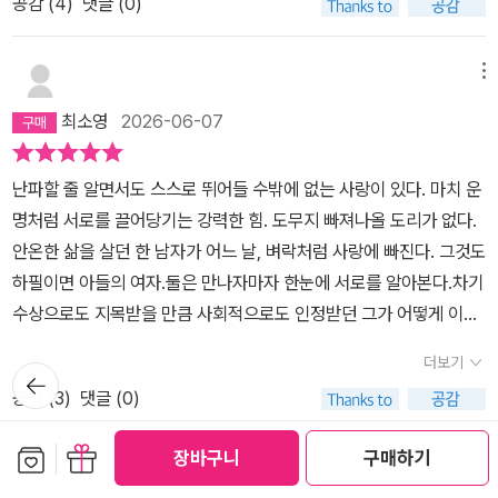
가보지 못했음에도 마치 경험한 것처럼 말이다. 그 길은 반드시 아름
공감 (
4
)
댓글 (0)
죽었으면 좋았을 거라고‘ 말한다. 하지만...그랬으면 나는 ‘살았다고
리 게임이다. 화자는 자신이 성적 관계를 주도하며 지배한다고 느끼
다웠을 것이라고. 그래서 내가 이렇게 불행한 거라고, 믿으면서. 그때
할 수 없었다‘. 동시에 아내는 ‘나도 그런 종류의 사랑을 찾고 싶어.‘라
지만, 실상은 안나가 복종이라는 가면 뒤에서 그를 지배하고 있다. 결
에 올바른 선택을 하지 못한 나를 비난하기도 한다. 경험하지 못한 세
고 말한다. 자신의 평생과 맞바꾼 사랑. 그것은 사랑이었을까? 아니
메뉴
국 아버지의 통제 아래서 주체적이지 못한 자신을 숨 막혀 하면서도,
계에 대한 동경은 마치 영화나 드라마의 세계를 갈구하는 것과 같다.
그 사랑은 과연 그만한 가치가 있었을까? 사람은 살아가면서 매 순간
역설적으로 여성의 언어로 구현된 또 다른 방식의 통제를 갈망하는
최소영
2026-06-07
인스타그램과 같은 SNS에 올라오는 사진 속 세계들을 쫓는 것과도
선택을 한다. 선택은 저마다의 도덕적 양심적 기준에 (때로는 이익에)
것처럼 보이기도 한다.우리가 몸에 좋지 않은 줄 알면서도 담배를 피
같아보인다. 하지만 우리는 아주 잘 알고 있다. 막연한 세계에 대한 동
의해 달라진다. 물론 머리 속으로는 아닌 것을 알면서도 어쩔 수 없을
우거나 술을 마시는 것처럼, 이성의 억압을 풀기 위해 참을 수 없는 충
난파할 줄 알면서도 스스로 뛰어들 수밖에 없는 사랑이 있다. 마치 운
경보다는 지금의 행복을 누리면서 사는 것이, 결국에는 어떠한 선택
수도 있다. 저항할 수 없는 강렬한 끌림을 거부할 만큼 강하지 못할 수
동에 기댈 때가 있다. 누군가는 문신을 새기고, 누군가는 가려운 곳을
명처럼 서로를 끌어당기는 강력한 힘. 도무지 빠져나올 도리가 없다.
도 지금의 행복을 뛰어 넘을 수 없게 함을 말이다. 그렇기에 우리는 지
도 있다. 그러나...소설 속 주인공 ‘나‘의 파국 이후의 삶을 보면, 그는
피가 날 때까지 긁어대며, 또 누군가는 주어 없는 저격 글을 올리며 순
안온한 삶을 살던 한 남자가 어느 날, 벼락처럼 사랑에 빠진다. 그것도
금을 살아간다. 더없는 행복을 느끼면서, 가끔씩의 농담들과 함께 말
충분히 강한 사람이었는데...(마지막 장이 압권이다!) 요즘 들어 부쩍
간의 해방감을 느낀다. 스트레스가 극에 달했을 때 쇼핑을 하거나, 매
하필이면 아들의 여자.둘은 만나자마자 한눈에 서로를 알아본다.차기
이다.⠀주인공이 특별하다고 믿었던 경험도, 어쩔 수 없었다고 생각했
내가 이제는 충분히 나이가 들어서 좋구나 하고 느낀다. 물론 노년의
운 음식을 먹거나, 혹은 아슬아슬하게 선을 넘나드는 불륜을 저지를
수상으로도 지목받을 만큼 사회적으로도 인정받던 그가 어떻게 이런
던 선택도, 그래서 더 자신에게 유일무일한 존재였다고 생각했던 그
나이가 되어가도 언제나 흔들릴 수 있고 그로 인해 고통을 받을 수도
때, 대개 이런 증상들엔 반복적인 패턴과 주기가 존재한다. 하지만 이
무모하고 위험한 욕망에 휘감기게 되었을까..죄책감과 욕망과 질투.
녀도, 사실은 그렇게 대단했던 것이 아님을 알게 되는 순간이 이 책에
있겠지만, 요즘의 나는, 알고보면 그건 별 일 아니야..라고 조용히 읊
더보기
소설이 다루는 파국에 비하면, 우리가 행하는 일탈들은 아주 일상적
뒤로가
괴로움과 질투가 커지면 커질수록 그의 온몸의 촉수는 그녀를 향해
서 가장 잔인한 장면이 아닐까.인스타그램 @back_sook_
조리곤 한다. 혹자는 사는 맛이 없지 않아?라고 말할 수도 있겠지만.
기
이고 작은 주이상스(고통을 수반하는 본질적이고 개인적인 쾌락)일
공감 (
3
)
댓글 (0)
뻗어나간다.아슬아슬한 삼각관계 속에서 그 둘의 비밀스런 관계는 점
어쩌면 실제의 삶에서 새로운 혼란을 겪기를 두려워하는 나같은 사람
뿐이다.이 소설의 결말은 꽤 충격적이다. 마지막 내용은 스포일러라
점 체계화 된다. 아들과의 결혼 후에도 자신은 '전부, 언제나' 그의 것
들에게 이런 책이 필요할 지도 모른다. 그냥, 대리만족?! 제레미 아이
보관함담기
선물하기
장바구니
구매하기
여기서 밝힐 수는 없지만, 담담하게 자신의 상처를 응시하며 끝이 난
이라고 다짐하는 그녀. 자신과는 무엇도 이룰 수 없지만, 아들의 여자
메뉴
언스와 줄리엣 비노쉬 주연의 영화 ‘데미지‘를 봤는지 안봤는지 기억
다. 사건이 벌어진 후 마지막이 이 소설의 가장 문학적인 부분이다. 나