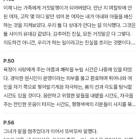
이제 나는 가족에게 거짓말쟁이가 되어버렸다. 만난 지 며칠밖에 안
된 여자, 고작 몇 마디 말만 섞어 본 여자는 내가 아내와 아들을 배신
하는 것을 지켜보았다. 우리 둘 다 상대가 안다는 걸 의식했다. 그것은
둘 사이의 유대감 같았다. 감추어진 진실, 모든 거짓말은 다 그렇다.
의도하건 아니건, 우리가 하는 일이라고는 진실을 흐리는 것뿐이다.
진실은 풀숲 밑에서 발견되기를 기다린다. 하지만 그 일요일에는 아
무것도 밝혀지지 않았다. 첫 번째 배신인 작은 거짓말은 웃음과 와인
P.50
과 그날 속으로 점점 더 깊이 가라앉는 듯했다.
욕정이 사랑에게 주는 아픔과 쾌락을 누릴 시간은 나중에 있을 터였
다. 경악한 원시인이 문명이라는 피부를 뚫고 환호하며 튀어나와 여
인을 자기 쪽으로 찢어발기게끔 자극하는, 몸의 선과 각도를 탐닉할
시간도 있을 것이다. 음란하고 위험한 말들을 내뱉을 시간도, 자극을
주는 잔인한 웃음이 터지는 시간도, 형형색색의 리본들이 사지를 묶
어 아리고 짜릿한 정복을 이룰 시간도 있을 것이다. 꽃으로 눈을 가리
고, 감미로운 촉감으로 귀를 닫아버릴 시간도 있을 것이다. 그리고 그
P.56
어둡고 고요한 세계 속에서, 영원한 추방을 두려워했던 고독한 남자
그녀가 말을 멈추었다가 이어서 또박또박 말했다.