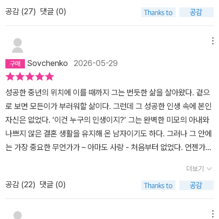
이 아니다. 오히려 그 반대다. 그런 사람이 왜 이해할 수 없는 파괴적
공감 (
27
)
댓글 (0)
인 선택을 하는가? 통찰이 변화를 보장하지 않는다는 것, 오히려 어
떤 자기인식은 파멸을 가속화한다는 것. 작가는 그 역설을 소설로 증
명한다.대부분의 금지된 사랑 이야기는 결국 사랑을 낭만화한다. 하
메뉴
지만 데미지는 좀 다르다. 이 작품은 욕망이 결국엔 얼마나 초라하고
Sovchenko
2026-05-29
파괴적인지를 보여준다. 등장인물들은 스스로의 삶을 통제할 수 있다
고 믿지만, 실제로는 가장 원초적인 충동에 끌려다닌다. 그 모습이 민
성공한 중년의 위치에 이를 때까지 그는 번듯한 삶을 살아왔다. 겉으
망할 정도로 현실적이다. 무엇보다 인상적인 건 작가의 태도다. 감정
로 보면 모든이가 부러워할 삶이다. 그런데 그 성공한 인생 속에 본인
을 미화하지 않는다. 차갑게 관찰할 뿐이다. 그 냉정함 덕분에 작품의
자신은 없었다. ‘이건 누구의 인생이지?’ 그는 완벽한 미모의 아내와
비극성이 더 선명해진다. 쉽게 소비되는 자극적 서사와는 결이 완전
나쁘지 않은 결혼 생활을 유지해 온 남자이기도 하다. 그러나 그 안에
히 다르다.
는 가장 중요한 무언가가 – 아마도 사랑 - 처음부터 없었다. 언젠가
터질 날만 기다리는 시한 폭탄처럼, 그는 마음속에 불을 품은 채 평탄
더보기
한 삶을 연기한다. 그 불씨는 하필 아들이 사랑하는 여자와의 우연한
공감 (
22
)
댓글 (0)
만남으로 활활 타오르게 된다. 이십 대의 젊은 아들보다 훨씬 더 맹렬
하게. “그녀는 모든 것을 바꾸는 찰나의 경험이었다. 교통사고, 열어
보지 말아야 했을 편지, 가슴이나 사타구니 안의 멍울, 눈을 멀게 하는
메뉴