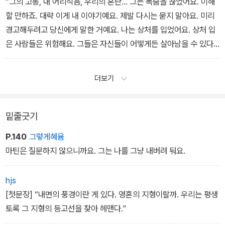
가 내지르는 울부짖음도 있을 것이다.
“그의 고통, 내 어리석음, 우리의 혼란… 그는 목숨을 끊었어요. 이해
우리가 다시는 만나지 못한다 해도, 나는 피부밑에서 드러나기 시작
할 만하죠. 대략 이게 내 이야기예요. 제발 다시는 묻지 말아요. 미리
한 해골을 응시하는 데 내 삶을 다 써버렸을 것이다. 그것은 마치 늑대
경고해두려고 당신에게 말한 거예요. 나는 상처를 입었어요. 상처 입
인간의 얼굴을 찢으며 한 남자의 해골이 드러난 것과 같았다. 그는 인
은 사람들은 위험해요. 그들은 자신들이 어떻게든 살아남을 수 있다
간의 모습으로 빛나며, 한밤의 삶을 가로질러 그의 첫 번째 날을 향해
는 걸 알거든요.”
성큼성큼 걸어갔다.
한참 동안 우리는 말없이 있었다.
더보기
“왜 애스턴의 자살을 ‘이해할 만하다’고 말한 거지?”
“난 이해하니까요. 나는 그 일을 내 안에 간직하고 살아가죠. 그렇다
고 이 사연이 내가 촉각을 곤두세우고 지키는 보물단지는 아니에요.
밑줄긋기
그저 당신은 모르는 한 소년의 이야기니 말하고 싶지 않은 것뿐이죠.”
P.140
그렇게혜윰
“그 일이 당신을 위험한 사람으로 만드나?”
마틴은 질문하지 않으니까요. 그는 나를 그냥 내버려 둬요.
“상처 입은 사람들은 누구나 위험해요. 살아남기 위해 그들은 위험한
존재가 되었죠.”
hjs
“어째서 위험하지?”
[첫문장] “내면의 풍경이란 게 있다. 영혼의 지형이랄까. 우리는 평생
“그들은 동정심이 없으니까. 자신들이 그랬던 것처럼, 타인들 역시 살
토록 그 지형의 등고선을 찾아 헤맨다.”
아남을 수 있다는 걸 그들은 알거든요.”