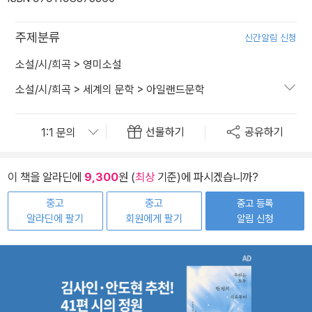
주제분류
신간알림 신청
소설/시/희곡
>
영미소설
소설/시/희곡
>
세계의 문학
>
아일랜드문학
선물하기
공유하기
이 책을 알라딘에
9,300
원 (
최상
기준)에 파시겠습니까?
중고
중고
중고 등록
알라딘에 팔기
회원에게 팔기
알림 신청