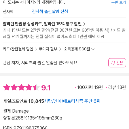
이 도서는 <
데미지
>의 개정판입니다.
구판 보기
전자책
전자책 출간알림 신청
알라딘 만권당 삼성카드, 알라딘 15% 청구 할인
최대 1만원 또는 2만원 할인(전월 30만원 또는 60만원 이용 시) / 카드 발
급월 +1개월까지는 전월 실적이 없어도 최대 1만원 혜택 제공
카드/간편결제 할인
무이자 할부
소득공제 980원
관심 저자, 시리즈의 출간 알림을 받아보세요
신청
9.1
100자평 19편
리뷰 13편
세일즈포인트
10,845
사랑/연애/에로티시즘 주간 6위
원제 Damage
양장본
268쪽
135*195mm
230g
ISBN 9791198375360