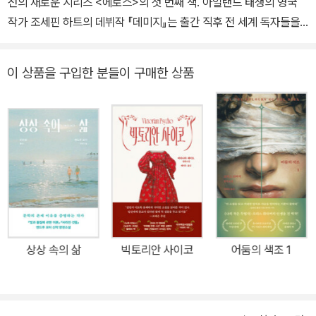
선의 새로운 시리즈 <에로스>의 첫 번째 책. 아일랜드 태생의 영국
작가 조세핀 하트의 데뷔작 『데미지』는 출간 직후 전 세계 독자들을
사로잡으며 100만 부 이상 판매된 베스트셀러가 되었다. 이후 제레
미 아이언스와 줄리엣 비노쉬 주연의 동명 영화로 제작되어 더욱 큰
이 상품을 구입한 분들이 구매한 상품
화제를 모았다. 영화 <데미지>는 예비 며느리와의 사랑이라는 파격
적 소재가 논란이 되어 2년간 국내 수입이 금지되었다. 루이 말 감독
이 직접 <데미지>가 지닌 예술적 가치를 어필하여 재검열을 거친 후
간신히 심의에 통과하여 개봉했다. 행복한 가정, 흔들림 없는 명성, 차
기 영국 총리 후보로까지 거론되는 완벽한 삶.모든 것을 다 가진 남자
인 ‘나’는 우연히 아들의 약혼녀 ‘안나 바턴’을 만나고, 자신의 삶이 돌
이킬 수 없는 방향으로 무너져 내리기 시작했음을 직감한다. 아들과
결혼을 약속한 여자이기에 절대 욕망해서는 안 되는 사람임을 알지만
둘은 가족 몰래 만남을 시작하고 서로의 육체를 탐닉한다. 시간이 흐
상상 속의 삶
빅토리안 사이코
어둠의 색조 1
를 수록 안나를 향한 ‘나’의 욕망은 이성을 비웃듯 점점 더 깊고 치명
적인 집착으로 변해간다. 욕망은 점점 돌이킬 수 없는 비밀이 되고, 사
랑과 맞바꾼 치명적인 기만은 마침내 모든 것을 파괴한다. 『데미지』