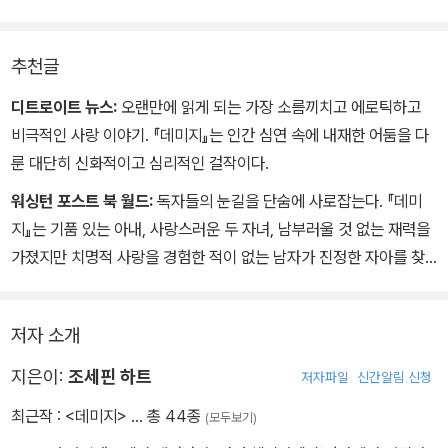
추천글
디트로이트 뉴스:
오랜만에 읽게 되는 가장 소름끼치고 에로틱하고
비극적인 사랑 이야기. 『데미지』는 인간 심연 속에 내재한 어둠을 다
룬 대단히 신화적이고 심리적인 걸작이다.
워싱턴 포스트 북 월드:
독자들의 눈길을 단숨에 사로잡는다. 『데미
지』는 기품 있는 아내, 사랑스러운 두 자녀, 남부러울 것 없는 재력을
가졌지만 치명적 사랑을 경험한 적이 없는 남자가 진정한 자아를 찾
아가는 이야기다.
저자 소개
지은이:
조세핀 하트
저자파일
신간알림 신청
최근작 :
<데미지>
… 총 44종
(모두보기)