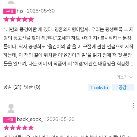
플래시 불빛, 잘 정돈된 내 무대 세트에 조명이 켜졌고, 마침내 나는
hjs
2026-05-30
무대 뒤편에서 자신의 차례를 기다리고 있었는지도 모른다.” (P.46)
난생처럼 경험한 치명적 사랑, 그것은 그에게 살아 있다는 느낌을 선
“내면의 풍경이란 게 있다. 영혼의지형이랄까. 우리는 평생토록 그 지
사하기에 충분했다. 그러나 안나는 팜므파탈이자 사이코패스에 가까
형의 등고선을 찾아 헤맨다.”조세핀 하트 <데미지>를시작하는 문장
운 사람이다. 오빠의 자살에 본인이 할 수 있었던 일이 아무것도 없었
들이다. 역자 공경희도 ‘옮긴이의 말’을 이 구절에 관한 언급으로 시작
음에 회복 불가능한 상처를 입은 여자. 그리하여 타인의 고통에 무감
하는데, 이 책의 끝에 위치한 이‘옮긴이의 말’을 읽기 전에 저 첫 문장
해진 여자. 그리고 그는 모든 걸 다 잃는다. 한 조각도 남김없이. 안나
들을 읽으며, 나는 이미 이 작품이 저 ‘헤맴’에관한 내용임을 직감했
는 일말의 동정도 없이 그를 떠난다.그녀와 만남을 시작했을 때 그는
다. 자신의 내면, 영혼이 어떻게 생겼는지 탐색하는 방법은 영혼마다,
이미 알고 있었을 것이다. 이것은 잘못된 선택이며 평생 그렇게 살 수
더보기
탐색의 시기마다 다를 것이다. 그리고 이 소설이 주인공이 그 탐색을
없다는 것도. 아버지의 의지대로 살았던 그가 처음으로 자기 의지로
공감 (
21
)
댓글 (0)
하는 방법은 사회의 질서에 위배되는 형태였다. 그것이 자신과 다른
선택한 것이 파멸이라니. 이 삶의 아이러니를 어쩔 것인가.
성을 가진 사람과의 내밀한 관계 맺음으로이루어졌기 때문에 ‘사
랑’이라고 불릴 수도 있겠지만, 이 소설을 읽는 내내 이것은 ‘사랑’이
메뉴
라고만 부르기에 불충분하다고 여겨졌다. 이것은 사회적으로 문제가
back_sook_
2026-05-30
없지만 스스로 기만적이라고 여겨지는 자아를 버리고, 사회의 요구에
배치되지만 ‘진정한 나’로 인정할 수 있는 자아를 찾은 사람의 이야기