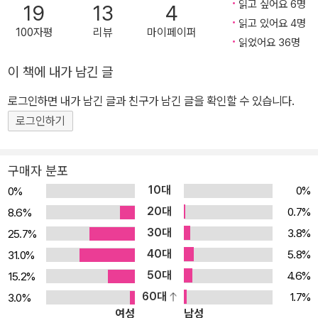
는 단순한 불륜 소설이 아니다. 욕망이 한 인간을 어떻게 잠식하고 파
읽고 싶어요 6명
19
13
4
괴하는지를 집요하게 응시하는 심리소설이다. 조세핀 하트는 차갑고
읽고 있어요 4명
100자평
리뷰
마이페이퍼
절제된 문장과 날카로운 심리 묘사로 사랑이라는 이름 아래 감춰진
읽었어요 36명
인간 내면의 가장 위험한 충동을 보여준다. “나는 상처를 입었어요.
이 책에 내가 남긴 글
상처 입은 사람들은 위험해요.그들은 자신들이 어떻게든 살아남을 수
로그인하면 내가 남긴 글과 친구가 남긴 글을 확인할 수 있습니다.
있다는 걸 알거든요.”
로그인하기
구매자 분포
10대
0%
0%
20대
0.7%
8.6%
30대
3.8%
25.7%
40대
5.8%
31.0%
50대
4.6%
15.2%
60대
1.7%
3.0%
여성
남성