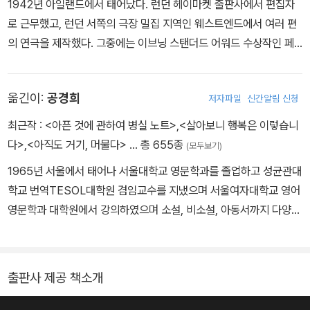
1942년 아일랜드에서 태어났다. 런던 헤이마켓 출판사에서 편집자
로 근무했고, 런던 서쪽의 극장 밀집 지역인 웨스트엔드에서 여러 편
의 연극을 제작했다. 그중에는 이브닝 스탠더드 어워드 수상작인 페
데리코 가르시아 로르카의 「베르나르다 알바의 집」, 노엘 카워드의
「소용돌이」, 아이리스 머독의 「흑태자」도 포함되어 있다. 영국 광고업
옮긴이:
공경희
저자파일
신간알림 신청
계의 거물이자 마거릿 대처 총리 공보 담당이었던 모리스 사치와 결
혼 후 두 자녀를 두었으며, 2011년 지병으로 세상을 떠났다. 『데미
최근작 :
<아픈 것에 관하여 병실 노트>
,
<살아보니 행복은 이렇습니
지』는 그녀의 데뷔작으로, 루이 말 감독이 제레미 아이언스와 줄리엣
다>
,
<아직도 거기, 머물다>
… 총 655종
(모두보기)
비노쉬를 주연으로 영화화하여 당시 논란을 불러일으키며 화제가 되
1965년 서울에서 태어나 서울대학교 영문학과를 졸업하고 성균관대
었다. 저서로는 『죄』, 『가장 고요한 날』, 『망각』, 『사랑에 관한 진실』
학교 번역TESOL대학원 겸임교수를 지냈으며 서울여자대학교 영어
등이 있다.
영문학과 대학원에서 강의하였으며 소설, 비소설, 아동서까지 다양한
장르의 좋은 책들을 번역하며 현재 명실상부한 국내 최고의 전문번역
가로 활동하고 있다. 시드니 쉘던의 『시간의 모래밭』으로 데뷔한 후,
『호밀밭의 파수꾼』, 『비밀의 화원』, 『매디슨 카운티의 다리』, 『모리와
출판사 제공 책소개
함께한 화요일』, 『파이 이야기』, 『우리는 사랑일까』, 『마시멜로 이야
기』, 『타샤의 정원』, 『나이팅게일』 등이 있으며, 에세이 『아직도 거기,