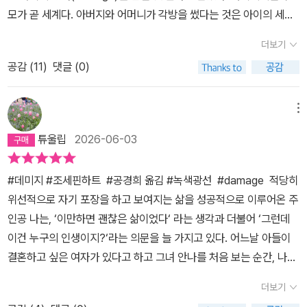
서도 때로는 지금 가진 안정된 환경을 즐기기도 한다. 그런 그가 처음
모가 곧 세계다. 아버지와 어머니가 각방을 썼다는 것은 아이의 세계
으로 가지고 싶은 것이 생겼다. 이렇게 오랜 시간 쌓아 놓은 자신의 것
가 두 조각으로 균열했다는 의미다. 그 와중에 아버지는 은근히 강압
이 아닌 자신의 것들을 버리면서까지 가지고 싶은 것.⠀상처 입은 사
더보기
적인 존재였다. 그렇게 화자의 아버지가 규정한 신념, 품위, 성공이라
람들은 누구나 위헙해요. 살아남기 위해 그들은 위험한 존재가 되었
공감 (
11
)
댓글 (0)
는 견고한 ‘상징계’의 바다에서 단 한 번도 온전히 스스로 숨 쉬어보지
죠._p.56⠀주인공은 하필 안나에게 끌렸을까. 그녀가 가진 상처 때문
못한 억압 상태의 주인공이 방백처럼 읊조린다.재미있는 점은 이 소
일까. 누가 보아도, 어떤 결말도 주인공은 안나와 함께라면 행복할 수
설을 통틀어 화자의 ‘이름’이 단 한 번도 나오지 않는다는 사실이다.
메뉴
없어 보였다. 가족, 직업, 권력 모든 것들을 버리고 사랑하는 여자와
누구의 아버지, 유명 장인의 사위, 정치인, 전직 의사 등… 타인들이
함께라면 행복할 수 있을까. 그것도 자신의 아들이 결혼까지 생각한
튜울립
2026-06-03
인식하는 껍데기 속에서 아무리 발버둥 쳐도 벗어날 수 없었던 이 답
여자다. 원하는 것을 가진다는 것이 정말 구원을 이야기하는 것일까.
답함이야말로 그가 평생을 안고 살아온 거대한 무의식적 결여였다.겉
사랑이 그렇게 순수하다면, 왜 이 사랑은 이렇게 치명적일까. 모든 것
#데미지 #조세핀하트 #공경희 옮김 #녹색광선 #damage 적당히
으로는 모든 게 완벽해 보이지만 그의 눈은 어딘가 텅 비어 있다. 그런
들을 짐작하며 걸어가는 주인공을 쫓아가는 일도 쉬운 일이 아니다.
위선적으로 자기 포장을 하고 보여지는 삶을 성공적으로 이루어온 주
눈에 어느 날 안나가 가득 찬다. 그가 안나를 첫눈에 사랑하게 된 것은
그의 모든 감정들을 고스란히 받으면서 말이다. 대게 소설의 1인칭 시
인공 나는, ‘이만하면 괜찮은 삶이었다‘ 라는 생각과 더불어 ‘그런데
그녀가 지닌 매력 때문이기도 하겠지만, 본질적으로는 그녀가 자신의
점은 감정이입이 쉽다. 그래서 아무리 악독한 악당이 주인공이라고
이건 누구의 인생이지?‘라는 의문을 늘 가지고 있다. 어느날 아들이
‘금기’였기 때문일 것이다. 만약 아무런 제약이 없는 상황이었다면, 억
하더라도, 그의 아픔을 이해하고 응원하게 되는 마음이 약간은 생기
결혼하고 싶은 여자가 있다고 하고 그녀 안나를 처음 보는 순간, 나는
압의 둑을 터뜨리는 파멸적 쾌락도 존재하지 않았을 테니까 말이다.
기 마련이다. 그렇다면 이 소설을 읽어가며 주인공의 사랑을 이해하
그녀에게서 눈을 뗄 수가 없다. 우리의 관계는 주위 모든 사람에게 상
안나가 시아버지가 될 화자에게 “당신을 지배자로 만든 게 내 복종이
더보기
고 응원할 수 있을까.⠀때때로 누구나 가지 못한 세계를 그리워 한다.
처를 주고 나는 철저히 혼자가 된다. 아내 잉그리드는 ‘당신이 이전에
에요”라고 말하는 장면이 있다. 이 고백은 의도된 기만이자 일종의 심