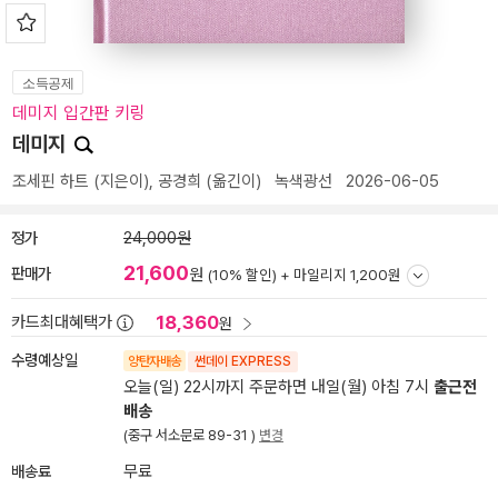
소득공제
데미지 입간판 키링
데미지
조세핀 하트
(지은이),
공경희
(옮긴이)
녹색광선
2026-06-05
정가
24,000원
21,600
판매가
원
(10% 할인) +
마일리지 1,200원
18,360
카드최대혜택가
원
수령예상일
양탄자배송
썬데이 EXPRESS
오늘(일) 22시까지 주문하면 내일(월) 아침 7시
출근전
배송
(중구 서소문로 89-31 )
변경
배송료
무료