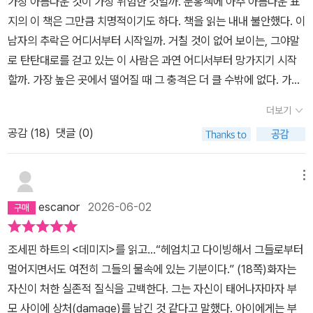
가장 아름다운 것이 가장 위험한 것일까. 분홍색에 아주 아름다운 표
이다. 물론 저 사회적 자아를 계속 ‘연기’하고 있으면서 진짜 나와 가
지의 이 책은 그만큼 치명적이기도 하다. 책을 읽는 내내 불안했다. 이
짜 나 사이의 갈등도 소설의 일부 내용을 이루지만,저 ‘연기’는 진짜
남자의 추락은 어디서부터 시작일까. 거칠 것이 없어 보이는, 그야말
나로 살 수 있는 시간과공간을 유지하기 위한 방편이라는 점에서 그
로 탄탄대로를 걷고 있는 이 사람은 과연 어디서부터 망가지기 시작
갈등마저 점점 사라져간다. 그리하여 자식의 죽음을 눈 앞에서보게
할까. 가장 높은 곳에서 떨어질 때 그 충격은 더 클 수밖에 없다. 가장
되는 비극을 겪으면서도 주인공은 상당히 차분하다. 이 비극 앞에서
행복했을 때 찾아오는 불행은, 마치 일부러 그 시간, 그 자리에 찾아
‘시간을 되돌려서 (네가) 스스로목숨을 끊어야 했어!’라고 외치는 사
더보기
온 것만 같다. 모두가 잘못된 길을 걷고 있다는 것을 알고 있지만 누구
람은 주인공이 아니라 역시 자식을 잃은 그의 부인이다. 주인공은 후
공감 (
18
)
댓글 (0)
도 말릴 수가 없다. 하필 또 잔인하게 소설은 1인칭 시점이다. ‘나’를
회가 없다.주인공은 ‘진짜 나’일때에 시각에 민감해지고 색에 주의를
붙잡고 싶은 마음을 갖고 있으면서도 그의 감정과 행동을 따라 강하
기울이다가, 파국 이후 혼자 살면서 집 전체를 흰 색으로 만들어놓고
게 끌려갈 수 밖에 없다.⠀내 야망은 모두 이루어졌다. 모두 나 자신의
메뉴
산다. 감관을 가진 인간이 인간답게 살 수 있는 길을 찾았는데, 그길이
선택으로 이루어졌다. 축복받은 삶이었다. 괜찮은 삶이었다. 그런데
그의 주변을 모두 불행하게 만들었다는 것이 이 소설의 비극이다. 외
escanor
2026-06-02
이건 누구의 인생이지?_p.19⠀주인공은, 주인공의 서술에 따르면 자
적으로 눈에 띄는 자극적인 설정에도 불구하고, 그 모든 자극을 끝내
신이 하고 싶은 일을 철저히 감추고 살았다. 남들의 눈에 좋은 방향으
무효화하는, 인간에 대한 깊은 이해가 담긴 작품이다. 동명의영화도
조세핀 하트의 <데미지>를 읽고…“헤엄치고 다이빙해서 그들로부터
로, 그 방향이 옳다고 믿으며 힘껏 지내왔다. 하고 싶은 것이 그것들이
유명하지만, 결코 영화가 담아낼 수 없는 인간의 심연을 경험하게 해
멀어지면서도 여전히 그들의 물속에 있는 기분이다.” (18쪽)화자는
라 믿으며, 남들이 보는 자신의 최선의 모습이 자신이 바라는 그대로
준 독서였다.'내면의 풍경이란 게 있다. 영혼의 지형이랄까. 우리는 평
자신이 처한 실존적 질식을 고백한다. 그는 자신이 태어나자마자 부
의 모습이라 믿으며 말이다. 때로는 포장된 자기 자신을 못견뎌 하면
생토록 그 지형의 등고선을 찾아 헤맨다.'
모 사이에 상처(damage)를 남긴 것 같다고 말했다. 아이에게는 부