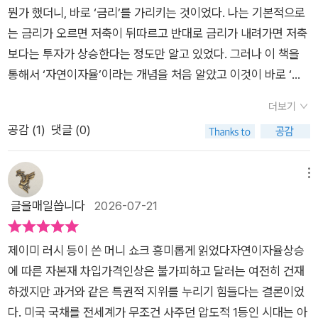
책 속으로 풍덩 빠져 볼 시간이다.​<머니 쇼크> 관점 포인트 : 결
책을 통해 우리가 주목해야 할 것은 단순한 적중률이 아니다. 저
급격한 성장을 초래하지 않을 것이란 전망에 더 높은 확률을 부여
뭔가 했더니, 바로 ‘금리’를 가리키는 것이었다. 나는 기본적으로
론부터 말하자면 앞으로 '은행 금리(자연이자율)'는 다시 오를 것
자들이 던진 8가지 키워드는 앞으로 우리가 마주할 세계 경제의
하고자 한다. 즉 <블레이드 러너〉 같은 디스토피아적 미래에서
는 금리가 오르면 저축이 뒤따르고 반대로 금리가 내려가면 저축
이라고 한다. 자연이자율이란 인플레이션을 일으키지도 않고 경
거대한 흐름을 읽어내는 강력한 무기가 될 것이다. 무방비 상태로
는 생산성이 대폭 향상해 성장에 불을 지피더라도 그 효과가 대규
보다는 투자가 상승한다는 정도만 알고 있었다. 그러나 이 책을
기를 위축시키지도 않는 이상적인 금리를 가리킬 때 쓰는 경제용
‘돈의 역습’을 맞이할 것인가, 아니면 흐름을 먼저 읽고 한발 빠르
모의 일자리 상실로 인해 상쇄된다. 이는 추세 성장률, 나아가 자
통해서 ‘자연이자율’이라는 개념을 처음 알았고 이것이 바로 ‘인
어지만, 경제에 초보인 나 같은 사람에게는 은행에 넣어두면 자연
게 미래를 대비할 것인가. 선택은 이 거대한 경고장을 먼저 읽은
연이자율에 미치는 긍정적 효과가 더 제한적이라는 뜻이다. 또한
플레이션을 일으키지도 않고 경기를 위축시키지도 않는 이상적
스레 받을 수 있는 '이자'라고 이해하는 것이 더 쉬울 것 같다. 그
더보기
독자들의 몫이다.
부의 불평등 심화에서 다루겠지만, 불평등 문제도 차세대 첨단 기
인 금리’라는 것도 알게 되었다. 이 책 <머니 쇼크>는 자연이자
래서 정확하게 대체할 수 있는 표현은 아닐지라도 그렇게 대체하
공감 (
1
)
댓글 (0)
술의 혜택이 주로 부유층에 집중되면서 급격히 확대될 것이다.인
율이 왜 중요하고 그것이 앞으로 어떻게 움직이며 세계 경제를 쥐
고 책을 읽으니 더 이해하기 쉬웠다는 결론 아래 리뷰를 써내려가
구구조의 영향(저출산 & 고령화)노동인구가 증가하면 성장 속도
락펴락할 것인지를 분석한다. 이 책의 저자들은 여러 실 사례들과
려 한다. 암튼 그동안 '자연이자율'은 1980년을 정점으로 꾸준히
가 빨라지고 수익성 있는 투자 기회가 늘어난다. 노동 연령층 성
통계치 등을 통해서 지난 수십 년간 전 세계에 어떻게 저금리 시
메뉴
하락하기만 했지만, 2010년대 '바닥'을 찍고 이제 서서히 오름세
인은 대개 돈을 벌어 저축한다. 예금 외에도 채권, 주식, 부동산에
대가 이어져왔는지를 설명한다. 말하자면 과거에는 비교적 자금
글을매일씁니다
2026-07-21
를 보이고 있다고 이 책은 분석했다. 그리고 향후 전망은 꾸준히
투자해서 비상금과 은퇴 자금을 마련한다. 반면 아동과 노인은 주
의 수요보다는 공급이 많았던 것이다. . 베이비붐 세대 은퇴 자금
오름세를 유지하면서 '자연이자율'은 고점을 향하여 올라갈 거라
로 소비한다.지출과 저축의 균형은 자연이자율에 중요한 영향을
비축, 중국의 미국 국채로의 꾸준한 투자, 고소득층 저축 비중 늘
고 한다. 다시 말해, 그동안에는 '부채'가 늘어나면서 시중에 돈이
제이미 러시 등이 쓴 머니 쇼크 흥미롭게 읽었다자연이자율상승
끼친다. 생산가능인구가 증가해서 잠재성장률이 상승하는 것처
림, 기술 업그레이드 비용 감소, 그리고 전 세계적인 추세 성장률
너무 많이 돌게 되었고, 이로 인해 인플레이션이 발생하지 않도록
에 따른 자본재 차입가격인상은 불가피하고 달러는 여전히 건재
럼 저축 수요를 증가시키는 요인들은 자연이자율을 높이는 경향
의 둔화 등등이 그 원인으로 제공된다. 그러나 이 책은 꾸준히 하
'양적완화'를 해가면서 더는 금리를 내려서 통화안정을 꾀할 수
하겠지만 과거와 같은 특권적 지위를 누리기 힘들다는 결론이었
이 있다. 반대로 부양비가 하락하면 저축률이 증가하는 등 저축을
락했던 자연이자율이 최근 다시 상승세로 돌아서고 있음을 경고
없을 때 유용하게 써먹었는데, 이게 더는 감당할 수 없을 정도로
다. 미국 국채를 전세계가 무조건 사주던 압도적 1등인 시대는 아