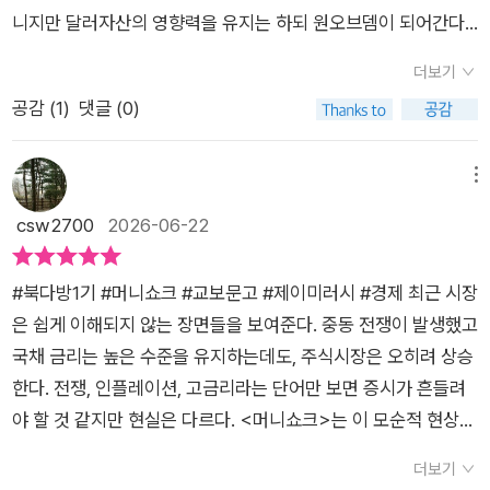
증가시키는 요인들은 대개 자연이자율을 낮추는 편이다.사회가
하며 그 원인을 짚어나간다. 예를 들자면 기술 혁신으로 인한 투
'부채율'이 늘어났기 때문에 시중에 돈을 더 많이 풀어서 경기를
니지만 달러자산의 영향력을 유지는 하되 원오브뎀이 되어간다.
급변하고 피임법의 보급으로 평균 가족 구성언 수가 줄었다. 20
자 증가나 불균형적인 인구 구조로 인한 부양비 증가, 제2차 냉전
안정시키는 효과를 기대하기 힘들다고 한다.​한편, 지구온난화로
미국 금리의 구조적 상승으로 이어질 가능성이 있다돈이 비싸지
세기 들어 출산율은 뚜렷한 하락세를 보였다.(사진, 미국 출산율)
시나리오의 현실화 가능성 (자본재 가격 상승, 국방비 증가) 등등
더보기
인한 급격한 '기후변화'로 인해서 받는 피해가 너무 크기 때문에
는 시대에는 지난 40년간의 원칙으로 살 수 없다. 금리가 계속 하
대공황기에 미국의 실업률은 약 25%로 치솟았고 많은 가정이
이처럼 금리 상승은 단순히 중앙은행의 정책만으로 결정되는 것
공감 (
1
)
댓글 (0)
경기가 호황이 되더라도 기후변화로 인한 '자연재앙'을 받게 되면
락하니 적자도 문제가 없던 시대, 성장주가 지배하며 VC는 실제
자녀 양육의 어려움을 느껴 출산율은 더욱 빠르게 하락했다. 193
은 아니라 거대한 세계적 변화의 흐름과 긴밀하게 연관되어 있다
복구비용이 천문학적으로 들 수밖에 없다고 전망하고 있다. 그래
수익성과 관련없이 참신한 아이디어로도 투자가치를 평가하던
0년대엔 대체로 출산율이 약 2를 맴돌았는데, 이는 현재 인국를
고 한다. 말하자면 책 <머니 쇼크>는 저렴한 돈의 시대는 이미
서 전 지구적으로 '탄소배출'은 절감하고 '탄소발자국'을 0으로 만
시대, 레버리지를 일으켜 부동산구매하던 시대는 끝났다.얼마나
메뉴
유지하는 데 필요한 '대체출산율'보다 약간 낮은 수준이었다.제2
끝났고 우리는 이제 돈의 가격이 오르는 시대에 대비해야 한다고
들려는 비용을 경제에 반영할 수밖에 없게 되는데, 그로 인해서
빨리 성장하느냐보다 얼마나 오래 버티며 꾸준히 가치를 창출하
csw2700
2026-06-22
차 세계 대전이 끝나면서 상황이 반전되었다. 대공황이 종식되고
주장한다. 개인 투자자부터 기업과 정부까지 살아남기 위해서는
새롭게 투자가 원활해지는 것보다 투자를 하지 않는 쪽으로 돌아
느냐에 주목해야하며 이를 위해 현금흐름, 수익성, 재무구조를 보
군인들이 귀가하자 기쁨이 충만하면서 출생률이 회복되기 시작
취사선택이 필요하다는 것. 이를 두고 책에서는 ‘더 이상의 공짜
설 가능성이 더 높다고 전망하고 있다. 또한, '인공지능 로봇'의 출
아야한다높은 자본비용을 방어할만한 안정적 영업현금흐름, 고R
했다. 소위 베이비붐은 1946년부터 1964년까지 지속되었으며,
점심은 없다’라고 표현한다. 금리 하락, 세계화 진행, 국가 간 소
#북다방1기 #머니쇼크 #교보문고 #제이미러시 #경제 최근 시장
현으로 일자리가 늘어나는 것보다 줄어드는 것이 훨씬 더 많을 것
OE가 중요해지는 듯하니 장기국채보단 배당주, 실물희소성있는
1950년대 후반에 출생율은 50년 만의 최고 기록인 3.7로 정점
득 격차가 완화되었던 금세기 초에 비해서 앞으로의 세상에서는
은 쉽게 이해되지 않는 장면들을 보여준다. 중동 전쟁이 발생했고
으로 보이기 때문에 투자되는 것에 비해서 신규 기술에 투자를 하
원자재에 투자하라는 말로 들린다인상깊었던 부분친환경은 이념
을 찍었다.이후 저출산으로 바뀐 원인은 명확히 밝혀지지 않았다.
국가 간의 경제 성적표 차이가 클 것이고 훌륭한 정책 역량과 적
국채 금리는 높은 수준을 유지하는데도, 주식시장은 오히려 상승
지 않는 쪽을 더 선호하는 경향을 보일 것으로도 전망하고 있다.
적으로 옳으나 비싸다 인플레이션을 야기한다부익부 빈익빈 부
여성의 노동 참여율 증가, 대학 진학률 상승, 피임법 보급, 자녀
응력 있는 제도만이 나라 경제를 살릴 것이라고 한다. 이 책은 투
한다. 전쟁, 인플레이션, 고금리라는 단어만 보면 증시가 흔들려
그리고 마지막으로 '전쟁'을 예로 들면서 역시나 '자연이자율'이
자는 더 부자가 되는데 이러한 불평등과 양극화를 저불평등과 고
양육비 증가 등이 복합적으로 작용한 것으로 추정된다. 아무튼 1
자 비법이나 재테크에 대한 이야기가 아니라 앞으로 일어날 거대
야 할 것 같지만 현실은 다르다. <머니쇼크>는 이 모순적 현상을
올라갈 것을 전망하고 있다. 하지만 전쟁은 너무 변수가 많고 전
불평등 시나리오로 나누어 분석했더니 오히려 불평등이 완화되
970년대 미국의 출산율은 약 2까지 떨어졌고, 이후 현재까지 그
한 세계적 흐름의 변화와 그로 인한 금리 상승을 경고하는 책이
이해할 틀을 제공한다.핵심 메시지는 분명하다. 지난 30~40년
망을 예측하기도 너무 힘들 수밖에 없어서 이해하기는 힘들었다.​
고 정부 보조금을 줄 경우 자연이자율이 올라가고 수익이 고소득
더보기
수준을 유지하고 있다.책은 인구구조 변화가 1970년대부터 201
다. 물론 현실이 이론에 따라 다 흘러가는 것은 아니지만 미리 대
간 세계 경제를 지배한 ‘금리 하락의 시대’는 끝났고, 이제 더 높