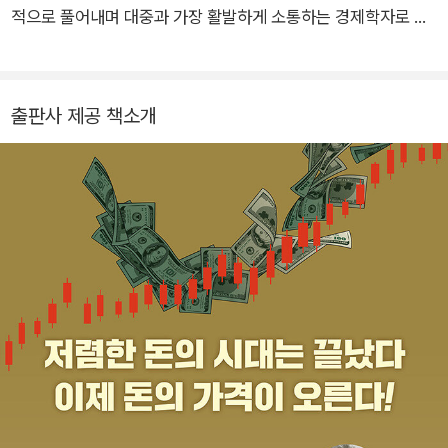
적으로 풀어내며 대중과 가장 활발하게 소통하는 경제학자로 손
꼽힌다. 박정호 박사는 연세대학교 경제학과를 졸업하고 동 대학
원에서 경제학을, KAIST 대학원에서 경영학을, 홍익대학교 국제
디자인대학원에서 산업디자인을 공부했다. 현재 명지대학교 실
출판사 제공 책소개
물투자분석학과 교수이자 한국경제산업연구원 부원장으로 재직
중이다. KDI 전문연구원 출신으로 혁신클러스터학회 회장, 한국
인적자원개발학회 부회장, 인공지능법학회 상임이사 등을 맡으
며 경제, 산업, 기술 분야를 넘나드는 다양한 연구 프로젝트에 참
여해왔다. 특히 산업과 기술, 도시와 국가의 흥망을 경제의 언어
로 해석하는 통찰로 주목받고 있다. MBC <박정호의 손에 잡히
는 경제 플러스>와 유튜브 <박정호 교수의 여의도멘션>을 통해
세계 경제와 산업 이슈를 쉽고 흥미롭게 전달하고 있다. 복잡한
경제 현상을 사람 사는 이야기로 풀어내는 그의 강의와 콘텐츠는
“경제가 가장 재미있어지는 순간”이라는 평가를 받는다. 지은 책
으로는 《아주 경제적인 하루》 《10분 경제》 《퇴근길 인문학 수