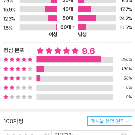
8.3%
7.9%
미한다. 중앙은행이 기준금리를 결정할 때 참고하는 핵심 지표이
40대
17.7%
15.9%
지만 추정만 할 뿐이라서, 이 추정이 틀리면 경기가 위축되거나
50대
24.2%
12.3%
과열된다. 이 책의 저자인 블룸버그 경제학자들은 기술 발전, 냉
60대
10.5%
1.8%
전 해소 등의 영향으로 인해 그동안 자연이자율이 구조적으로 하
여성
남성
락해왔다고 말한다. 하지만 향후에는 상승 압력이 강화될 수 있다
고 예측하며, 그 배경으로 복합적인 8가지 구조 변화를 제시한다.
9.6
평점 분포
▮AI, 고령화, 제2차 냉전, 기후변화까지 미래 주요 이슈들이 금리
85.0%
에 미치는 영향 먼저 모든 분야에서 게임체인저로 주목받는 신기
10.0%
술, 인공지능은 생산성을 높여 투자 수요를 자극할 것이다. 기업
5.0%
입장에서는 새로운 기술 도입을 위한 자본 지출이 확대되면 금리
0%
상승 요인으로 작용할 수 있다. 반면 기술 변화가 고용 구조를 흔
0%
들 경우 소비 위축과 저축 증가로 이어져 금리를 낮추는 방향으로
작용할 가능성도 동시에 존재한다. 인구 구조 변화 역시 중요한
변수로 지목된다. 저출산과 고령화가 진행될수록 노동 공급이 줄
100자평
게시물 운영 원칙
고 성장 잠재력이 약화되면서 장기적으로는 금리 하락 요인이 될
수 있다. 한편으로는 베이비붐 세대가 그동안 저축해온 돈을 본격