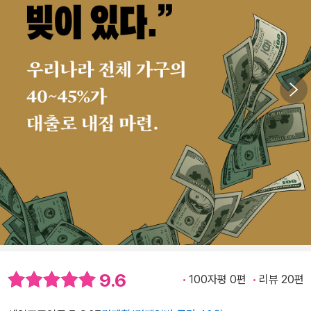
9.6
100자평 0편
리뷰 20편