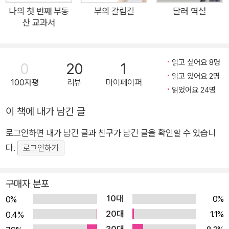
블룸버그 이코노믹스의 경제학자들이 신간 《머니쇼크》를 통해
나의 첫 번째 부동
부의 갈림길
달러 역설
산 교과서
완전히 다른 미래를 경고한다. 이제 돈이 점점 더 비싸지는, 즉 금
리가 지속적으로 상승하는 충격적인 시대가 오고 있다는 것이다.
무엇이 그동안 돈의 가격을 내렸고, 이제 다시 오르게 만드는가?
읽고 싶어요 8명
0
20
1
돈이 가격이 오른다. 이는 단순히 투자와 저축 중 어느 한쪽을 선
읽고 있어요 2명
100자평
리뷰
마이페이퍼
택해야 하는 문제가 아니다. 개인부터, 기업, 국가에 이르기까지
읽었어요 24명
자금을 조달하고 배분하는 방식 자체가 바뀌는 패러다임의 변화
이 책에 내가 남긴 글
다. 과거처럼 낮은 비용의 자금에 기반한 공격적인 레버리지 전략
에서 벗어나, 금리 수준을 고려한 한층 더 전략적 의사결정이 필
로그인하면 내가 남긴 글과 친구가 남긴 글을 확인할 수 있습니
요해진 시점이다. 블룸버그 경제학자들의 분석을 담은 신간 《머
다.
로그인하기
니쇼크》는 지난 수십 년간 하락세를 이어온 금리 환경이 구조적
전환점을 맞이하고 있을 가능성을 제기한다. 그리고 이 변화가 향
구매자 분포
후 글로벌 경제 전반에 미칠 영향을 조망한다. 그 중심에는 ‘자연
10대
0%
0%
이자율(중립금리)’이라는 개념이 있다. 이는 경제가 과열되지도
20대
1.1%
0.4%
침체되지도 않는 균형 상태에서 형성되는 이론적 금리 수준을 의
30대