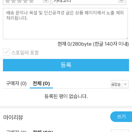
카테고리
적으로 소비하기 시작하면서 금리 상승 압력이 커질 수 있다. 이
미 상당 수준에 도달한 국가 부채도 주요 변수다. 미국을 비롯한
선진국들의 부채 비율은 역사적으로 고점에 달해 있으며, 특히 일
본은 부채 비율이 230%를 넘었다. 이는 저금리 환경을 전제로
유지되어 온 구조라는 점에서 금리 상승 시 재정 부담이 급격히
현재
0
/280byte (한글 140자 이내)
확대될 수 있다. 기후변화와 녹색 전환은 향후 수십 년간 대규모
스포일러 포함
투자 수요를 창출할 중요한 변수다. 온난화를 막기 위한 거대한
등록
친환경 투자는 필연적으로 금리를 올린다. 트럼프 2기 정부가 녹
색 전환을 외면하고 있지만, 온난화로 인한 피해가 급증하는 상황
구매자 (0)
전체 (0)
에서 과연 언제까지 가능할까? 한편 세계화의 흐름이 약화되고
미․중 경쟁을 중심으로 형성되는 블록화는 전 세계의 공급망 구조
등록된 평이 없습니다.
를 재편하며 생산 비용과 자본 비용을 동시에 높이는 방향으로 작
용할 가능성이 있다. 과거 저물가·저금리 환경을 지탱해온 구조가
쓰기
마이리뷰
변화하고 있다는 의미다. 글로벌 저축 구조의 변화도 주목된다.
과거에는 일부 국가의 저축 과잉이 전 세계 금리를 낮추는 요인으