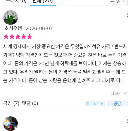
구매자 (0)
전체 (20)
로 작용했지만, 이러한 불균형이 완화될 경우 금리 하락 압력 역
시 약화될 수 있다. 달러 중심 금융 질서 역시 변화의 기로에 서
메뉴
있다. 피크오일 시대를 맞아 페트로달러가 미 국채에서 더 위험성
호시우행
2026-06-07
높은 자산으로 옮겨가면서 글로벌 자본 흐름에도 변화가 나타나
고 있다는 분석이다. 마지막으로 지정학적 갈등의 심화는 금융 시
스템의 분절화를 촉진하며 자본 비용을 높이는 요인으로 작용할
세계 경제에서 가장 중요한 가격은 무엇일까? 석유 가격? 반도체
수 있다. 이와 같은 시그널을 종합해 저자들은 향후 세계 경제가
가격? 빅맥 가격? 이 모든 것보다 더 중요한 것은 바로 돈의 가격
과거와 같은 저금리 환경으로 회귀할 가능성은 적다고 언급하며,
이다. 돈의 가격은 30년 넘게 하락세를 보이더니, 이제는 상승하
2050년까지 현재의 기조가 유지되거나 완만하게 상승하는 패러
고 있다. 우리가 말하는 돈의 가격은 돈을 빌리고 빌려주는 데 드
다임의 전환이 일어날 것이라고 주장한다. 저자들은 금리가 특정
는 가격이다. 돈이 남는 사람은 은행에 빌려주고 그 대가로 이자
방향으로 단정적으로 움직인다고 보기보다는, 다양한 구조적 요
를 받고 돈이 필요한 사람은 금융기관에서 빌리고 그 대가로 이자
더보기
인들이 충돌하는 과정에서 새로운 균형점을 찾아갈 것이라고 설
를 준다. 그 이자를 전문적인 용어로 '차입 비용'이라고 한다. - '돈
공감 (
7
)
댓글 (0)
명한다. 이러한 관점은 금리 수준 자체보다 그를 둘러싼 구조적
의 가격이 오른다' 중에서책은 3명의 경제학자들이 엮었다. 제이
변화에 주목해야 한다는 메시지로 이어진다. ▮세계 경제 사슬에
미 러시는 블룸버그 이코노믹스의 수석 유럽 이코노마스트로 런
깊이 얽혀 있는 대한민국이 가장 먼저 읽어야 할 경고장 결국 이
던에 기반을 두고 있고, 톰 올릭은 블룸버그 이코노믹스의 수석
메뉴
책이 던지는 메시지는 단순한 전망이 아니라 인식의 전환에 가깝