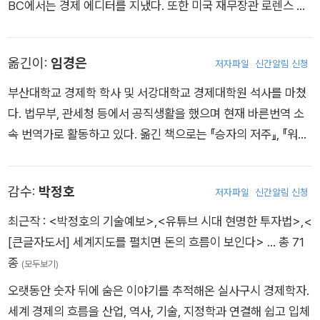
BC에서는 경제 에디터를 지냈다. 또한 미국 재무장관 로렌스 서
머스 Lawrence H. Summers의 선임 자문을 역임했으며, 〈뉴욕
타임스〉 〈파이낸셜 타임스〉, 영국 재정연구소Institute for Fisca
옮긴이:
임경은
저자파일
신간알림 신청
l Studies, 런던 비즈니스 스쿨 등에서 활동했다. 옥스퍼드대학교
베일리얼 칼리지의 명예 펠로이자, 영국 전문 경제학자 협회Soci
부산대학교 경제학 학사 및 서강대학교 경제대학원 석사를 마쳤
ety of Professional Economists 펠로다.
다. 법무부, 관세청 등에서 공직생활을 했으며 현재 바른번역 소
속 번역가로 활동하고 있다. 옮긴 책으로는 『승자의 저주』, 『워런
버핏과 찰리 멍거』, 『제임스 앨런 부의 여덟 기둥』, 『자본 질서』,
『생각을 바꾸는 생각들』 등이 있다.
감수:
박정호
저자파일
신간알림 신청
최근작 :
<박정호의 기술예보>
,
<유튜브 시대 현명한 투자법>
,
<
[큰글자도서] 세계지도를 펼치면 돈의 흐름이 보인다>
… 총 71
종
(모두보기)
오랫동안 숫자 뒤에 숨은 이야기를 추적해온 실사구시 경제학자.
세계 경제의 흐름을 산업, 역사, 기술, 지정학과 연결해 쉽고 입체