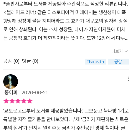
는 것이다. 그렇지만 정부가 나서서 '로봇세'를 기업에게 더 많이
와 투자에 관심이 있는 분들, 다가오는 미래가 궁금한 분들께 일
*출판사로부터 도서를 제공받아 주관적으로 작성한 리뷰입니다.
다.세계화는 크게 무역, 자본 흐름, 이민이라는 세 가지 경로를 통
불이행이나 인플레이션을 통한 부채 희석 가능성에 대한 의심이
식, 개인의 소비와 자산 관리 기준까지 달라질 수밖에 없다는 것
걷어서 일자리를 잃은 실업자들에게 '기본급'을 늘어주는 복지정
독을 권합니다. 친절히 인용한 도표와 그래프를 토대로 따라가다
<블레이드 러너〉 같은 디스토피아적 미래에서는 생산성이 대폭
해 성장률에 (그 결과 자연이자율에도) 영향을 미친다. 책은 어떻
커진다. 그 결과 국채 금리는 다시 한번 발작하듯 튀어 오를 수 있
이다.특히 높은 가계부채와 부동산 중심 구조를 가진 한국 사회에
책을 펼친다면, 시장은 긍정적인 영향을 받아 활발해질 것이다.
보면, 세계 경제의 물결을 어렵지않게 깨닫게 되는 유용한 지도입
향상해 성장에 불을 지피더라도 그 효과가 대규모의 일자리 상실
게 전개될 것인지 두 가지 시나리오를 탐구했다. 하나는 현재 추
다. 책이 말하는 ‘국채 발작’은 단순한 시장 변동성이 아니라 부채
서 읽으면 더욱 현실적으로 다가온다. 당연하게 여겨졌던 저금리
그러나 이런 '보편복지'가 늘어나게 되면 사람들은 점점 더 '일할
니다...• 내맘대로 별점 ⭐️⭐️⭐️☆: 앞서 기술한 장점에도 불구하고,
로 인해 상쇄된다. 이는 추세 성장률, 나아가 자연이자율에 미치
세가 지속되는 기본 시나리오, 또 하나는 세계가 미국과 중국을
의존 경제가 맞이할 구조적 불안의 표현이다.투자자에게도 질문
환경이 계속 유지되지 않을 수 있다는 점에서, 앞으로의 경제와
의욕'을 상실하게 되고, 열심히 일하지 않는 사회현상이 심화되면
경제책이라 (기본 개념부터 익숙치 않아) 가독성은 높지 못합니
는 긍정적 효과가 더 제한적이라는 뜻이다. 또한 12장에서 다루
두 축으로 블록화되고 양측 간 재화, 서비스, 자본, 노동력의 흐름
을 던진다. 저금리 시대에는 자산 가격 상승에 베팅하는 단순한
자산 시장을 바라보는 시각을 다시 생각하게 만든다.경제·금융 분
서 '국가경쟁력'은 점점 하락하고 '사회보장비용'은 점점 늘어나서
다.
겠지만, 불평등 문제도 차세대 첨단 기술의 혜택이 주로 부유층에
이 사실상 차단되는 제2차 냉전 시나리오다.세계는 미국 블록과
전략이 통했지만, 중금리 시대에는 다르다. 돈의 가격이 높아지면
야의 내용을 다루지만 지나치게 어렵지 않게 풀어내고 있으며, 단
더보기
결국 국가부도사태가 일어나는 부정적인 영향도 보이게 될 것이
집중되면서 급격히 확대될 것이다. 이러한 시나리오에서는 204
중국 블록으로 분열된다. 또한 각 블록 내에서도 강력한 동맹과
기업의 투자 비용이 늘고 부채가 많은 기업의 부담은 커진다. 반
기 전망보다 ‘앞으로 어떤 시대가 올 것인가’를 고민하게 만드는
공감 (
0
)
댓글 (0)
다.​물론, 이 책에 나온 예시는 아니지만 '경제분석'이라는 것이 항
0년이면 자연이자율에 약 0.6%포인트의 하방 압력이 발생할 수
약한 동맹으로 다시 나뉜다. 예를 들어 미국 블록에서 영국은 미
대로 정부 재정이 집중되는 안보, 에너지 전환, AI 인프라 같은 분
책이라는 점이 인상적이었다.
상 이렇게 서로 상반된 견해를 두고서 '저울질'을 하고 있는 듯한
있다. p.90세계 경제에서 가장 중요한 것은 '돈의 가격'이
국과 강력한 동맹 관계인 반면, 브라질은 약한 동맹 관게다. 물론
야는 구조적 수요 덕에 계속 기회를 만들 수 있다. 앞으로의 투자
느낌을 받았다. 그래서 경제전문가들은 이런 '경향성'을 일일이
다. 돈의 가격은 30년 넘게 하락세를 보이더니, 이제는 상승하고
메뉴
이런 관계는 영원하지 않고 국익國益에 따라 변동될 것이다.피크
는 금리 인하를 기다리는 것이 아니라, 높은 금리 속에서도 성장
모델화해서 자신의 분석과 전망이 얼마나 더 정확한지 증명하기
있다. 돈이 남는 사람은 은행에 빌려주고 그 대가로 이자를 받고,
오일유가油價에도 주기周期가 있다. 2022년엔 배럴당 평균 99
쫑이파
2026-06-21
할 산업과 기업을 가려내는 싸움이 될 것이다.“공짜 점심은 끝났
위해서 노력하고 있다는 사실도 새삼 깨달았다. 그 덕분에 나 같
돈이 필요한 사람은 금융기관에서 빌리고 그 대가로 이자를 준다.
달러, 2023년엔 82달러를 기록했다. 최근 상황은 미국과 이란의
다”세계는 오랫동안 빚을 내 위기를 넘기고 성장과 자산 가격을
은 '초보 투자자'는 더욱더 큰 혼란만 느끼게 되었지만, 세계적인
그 이자를 '차입 비용'이라 하는데, 우리가 실제로 체감하는 '금
전쟁으로 인해 유가가 급상승 국면이다. 원만한 종전 합의기 이뤄
끌어올렸다. 금리가 낮을 때는 감당 가능해 보였던 부채도 금리가
'교보문고로부터 도서를 제공받았습니다.' 교보문고 북다방 1기로
경제가 이런 식으로 흘러가는구나 새삼 깨닫게 되는 소중한 기회
리'가 바로 차입 비용이다. 금리가 오른다는 것은 개인부터, 기업,
지기 전까지는 불확실성에 따른 기격 인상 요인이 더 커 보인다.
오르면 전혀 다른 문제가 된다. 부채의 비용은 정부, 기업, 가계,
특별한 지적 즐거움을 만나보았다. 부제 '금리가 재편하는 새로운
였다.​아쉬운 점은 이 책에서 전망하고 예측하는 자료들이 모두
국가에 이르기까지 자금을 조달하고 배분하는 방식 자체가 바뀌
그런데, 석유산업의 호황은 불황이라는 그림자를 키우는 셈이다.
투자자 모두에게 돌아온다.이 책은 금리라는 렌즈로 세계 경제 질
부의 질서'가 넌지시 알려주듯 금리가 주인공인 경제 책이다. 글
'미국 달러화'를 기준으로 삼고, 미국 경제를 분석하고 전망했다
는 패러다임의 변화이기도 하다. 블룸버그 경제학자들의 분석을