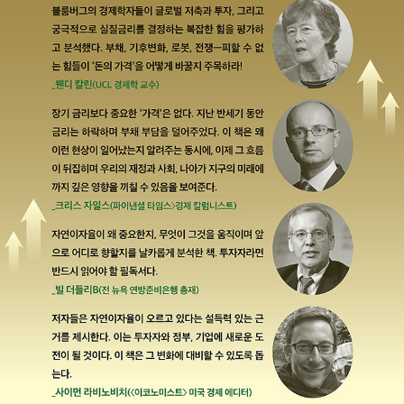
업》(공저) 《경제학자의 인문학서재》 《세계지도를 펼치면 돈의
흐름이 보인다》 등이 있다.