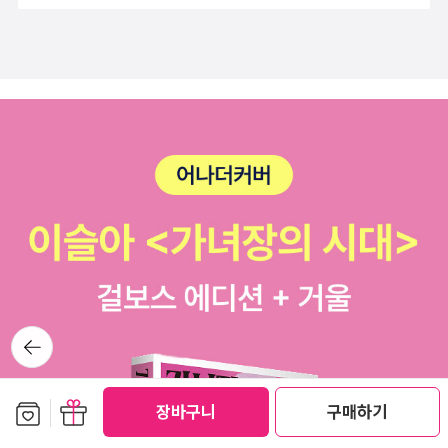
없이 끌려가나 양극화의 길은 피할 수 없다.반도체 투 톱에 연기
ook_da) 서포터즈 자격으로 도서를 제공받아 주관적으로 작성
금과 외국인자금이 들어 온 유동성이 삼전닉스로서는 신규투자
했습니다.#머니쇼크 #교보문고#제이미러시 #톰올릭 #스테파니
자금을 마련. 그러나 주식버블과 기업이익실현/실적향상은 구분
플랜더스#북다방1기 #경제서 #경제흐름 #경제전망 #투자#신
해서 보아야한다. 투자자와 직원들을 통해 풀린 자금은 마용성
간 #책추천 #경제전망추천#북스타그램 #책스타그램 #서평스타
+강남+출퇴근입지 등 하반기는 부동산 상급지 조정이조선주는
그램
사이클을 타지 않는다고 하니, 금이나 장기채권보다 방어자산으
로 유용. 2-50% 폭락장에 과거의 s&p500처럼 5% 하락, 혹은
2% 상승 정도로 방어해줄 것
뒤로가
기
보관함담기
선물하기
장바구니
구매하기