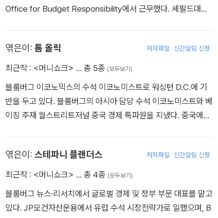
Office for Budget Responsibility에서 근무했다. 셰필드대학
교에서 경제학 박사 학위를 받았다.
엮은이:
톰 올릭
저자파일
신간알림 신청
최근작 :
<머니쇼크>
… 총 5종
(모두보기)
블룸버그 이코노믹스의 수석 이코노미스트로 워싱턴 D.C.에 기
반을 두고 있다. 블룸버그의 아시아 담당 수석 이코노미스트와 베
이징 주재 월스트리트저널 중국 경제 특파원을 지냈다. 중국에서
10년간 활동하기 전에는 영국 재무부, 유럽연합 집행위원회, 국
제통화기금IMF에서 근무했다. 지은 책으로 《중국 경제지표의 이
엮은이:
스테파니 플랜더스
저자파일
신간알림 신청
해Understanding China’s Economic Indicators》와 《차이나:
결코 터지지 않는 버블 China: The Bubble that Never Pops》
최근작 :
<머니쇼크>
… 총 4종
(모두보기)
이 있다.
블룸버그 뉴스·리서치에서 글로벌 경제 및 정부 부문 대표를 맡고
있다. JP모건자산운용에서 유럽 수석 시장전략가로 일했으며, B