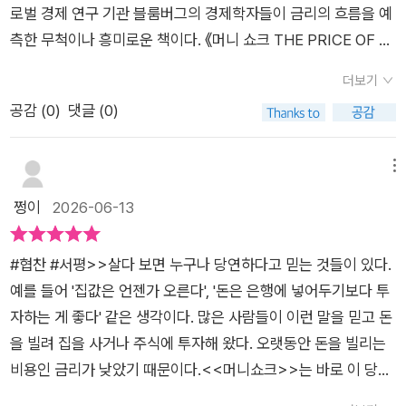
오늘날 유가를 위협하는 요인은 공급망에만 있지 않다. 전 세계가
서의 재편을 읽어내는 책이다. 전쟁, 기후변화, AI, 미중 갈등, 국
로벌 경제 연구 기관 블룸버그의 경제학자들이 금리의 흐름을 예
는 것이다. 따라서 이 책에서 말하는 '자연이자율'이 오를 것이라
담은 이 책은 지난 수십 년간 하락세를 이어온 금리 환경이 구조
클린 에너지로 전환함에 따라 수요 감소란 잠복 요인이 있다. 국
채 시장, 통화정책이 따로 움직이는 것이 아니라 하나의 거대한
측한 무척이나 흥미로운 책이다. ​《머니 쇼크 THE PRICE OF M
는 전망은 '달러 기준'인 셈이라 우리 나라 경제전망으로 곧바로
적 전환점을 맞이하고 있을 가능성을 제기하고, 이 변화가 향후
제에너지기구는 탄소중립을 완전히 달성코자할 경우, 석유 수요
흐름 속에서 연결되어 있음을 보여준다. 저금리 시대의 문법에 익
ONEY》는 50년이 넘는 방대한 데이터를 바탕으로 세계 경제를
대입해서 이해하기에는 곤란할 것이다. 그럼에도 우리 나라는 '수
글로벌 경제 전반에 미칠 영향을 조망한다 개인이 쉽게 대출을 받
더보기
는 2030년 이전에 정점을 찍고 2050년까지 현재 수준의 4분의
숙한 사람이라면 새로운 시대의 문법을 다시 배워야 한다.결국 이
움직이는 주요 나라들의 상황을 알려주고 앞으로의 흐름을 보여
출주도형 경제구조'를 가지고 있고, 무역 거래를 할 때 '미국 달
아 내집 마련을 하고, 기업이 융자를 받아 사업을 확장하며, 국가
공감 (
0
)
댓글 (0)
1로 줄어야 한다고 추산한다. 중동은 저렴한 추출 원가로 인해 마
책의 메시지는 명확하다. 금리 하락의 시대는 끝났다. 이제 중요
주고 있다. '자주 나오는 경제 용어'를 전면에 내세워 이 책《머니
러'를 기준으로 하고 있다는 점에서 그 영향력에서 크게 벗어나지
가 국채를 발행해 민생을 지원할 수 있었던 것은 모두 금리가 저
지막 남은 석유의 주 공급처가 될 가능성이 크다. 다만 과거처럼
한 것은 낮은 금리의 귀환을 기다리는 것이 아니라, 높아진 돈의
쇼크》의 난이도를 시작부터 알려준다. 하지만 다양한 지표들을
않을 것이라는 사실을 염두에 두어야 한다. 그래서 '미국 달러'가
렴했던 덕분이다. 그런데 수십년간 내려가던 돈의 가격이 바닥을
큰 수익을 기대하긴 어려울 듯하다. 즉 유가가 배럴당 25달러까
가격 속에서 어떤 자산과 산업이 살아남을지를 읽어내는 일이다.
도식으로 시각화해서 많이 보여주고 있어서 지루할 수밖에 없는
메뉴
영향을 받은대로 '한국 원화'도 그런 경향으로 흘러갈 수밖에 없
찍고, 금리가 지속적으로 상승하고 있으니 그에 대비해야 한다.
지 하학할 것으로 추산하기 때문이다.그러나, 순조로운 탄소중립
※ 출판사로부터 책을 제공받아 읽은 후 작성했습니다.
경제 이야기를 조금은 쉽고 편안하게 접할 수 있게 해주고 있다.
다는 점에서 이 책을 무시할 수는 없을 것이다. 그렇다면 한국도
쩡이
2026-06-13
‘자연이자율(중립금리)’는 경제가 과열되지도 침체되지도 않는
목표 달성은 쉽지 않을 것 같다. 이미 도널드 트럼프 미국 대통령
총 15장으로 구성된 책의 가장 큰 흐름은 '자연이자율'이다. 돈의
'돈의 가치'가 상승하고 '은행 금리'가 더 올라가는 방향으로 경제
균형 상태에서 형성되는 이론적 금리 수준을 의미한다. 중앙은행
은 이 목표를 추진하는 세계기구에서 탈퇴했다. 또 사우디아라비
가격을 알기 위해서는 필수적으로 알아야 하는 녀석인데 이 녀석
가 굴러갈 가능성이 높을 것이다.​그럼 투자는 어떤 방향으로 바뀔
이 기준금리를 결정할 때 참고하는 핵심 지표이지만 추정이 틀릴
#협찬 #서평>>살다 보면 누구나 당연하다고 믿는 것들이 있다.
아 국영 석유 기업인 사우디아람코는 국제에너지기구의 이런 예
의 실체를 확인한 사람이 없다. 그래서 《머니 쇼크》와의 만남이
수밖에 없겠는가. 공격적인 투자만이 정답이 아니라 '자산 보유
경우 경기가 위축되거나 과열되는 것이다. 이 책은 자연이자율이
예를 들어 '집값은 언젠가 오른다', '돈은 은행에 넣어두기보다 투
측을 비현실적이라고 평가했다. OPEC은 더 낙관적이다. 2045
더욱더 소중하다. 금리 하면 연준의 발표 오른다, 내린다가 전부
량'을 늘리고 '대출'은 줄이는 방향으로 점진적으로 바꾸어 나아
향후 상승될 수 있는 배경으로 복합적인 8가지 구조 변화를 제시
자하는 게 좋다' 같은 생각이다. 많은 사람들이 이런 말을 믿고 돈
년까지 석유 소비가 증가할 것으로 예상한다. 러시아와 우크라이
였던 금리 문외한의 눈을 뜨게 해준 책이다.p.312. 자연이자율은
가야 할 것이다. 물론 지금 당장은 아니다! 미국을 비롯한 세계적
하고 있다. 달리 말하면, 실질 자연이자율이 현저히 오른 세상이
을 빌려 집을 사거나 주식에 투자해 왔다. 오랫동안 돈을 빌리는
나 간의 전쟁 발발로 러시아가 유럽에 가스 공급을 중단하자 물가
경제와 금융 시스템의 작동에 중요하면서도 불가사의하고 명확
인 선진국들이 감당할 수 없을 만큼의 '부채'를 가지고 있는지 유
온다면 결국 우리 모두에게 살기 좋은 세상이 되었다는 뜻일 것이
비용인 금리가 낮았기 때문이다.<<머니쇼크>>는 바로 이 당연
가 급등했던 사례에 비추어 유럽은 화석연료 의존도를 낮추려는
히 규정하기 어려운 개념이다. 이 책은 저금리 시대의 종말을 고
심히 지켜봐야 할 것이고, '기후변화'에 맞춰 지구적인 재앙에서
다. 하지만 이는 정책입안자들이 최선을 다해 전환기의 충격을 완
했던 세상이 앞으로는 달라질 수 있다고 말하는 책이다. 저자들은
노력은 지속할 것 같다.2000년대 초반 걸프협력회의 국가들은