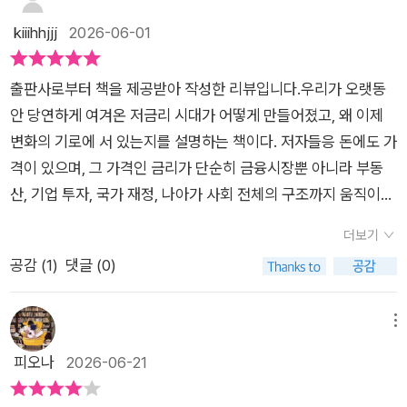
난화를 방치하면 성장을 타격을 주어 투자 유인을 감소시키고 그
채 가격은 하락하고 금리는 상승한다.흥미로운 지점은 이를 단순
어쩔 줄을 모르는 심정으로 책을 읽어 나갔기 때문이다. 허나 지
투자, 늘어나는 정부 부채, 공급망 재편, 지정학적 갈등, AI를 비
kiiihhjjj
2026-06-01
결과 자연이자율을 낮출 것이라는 큰 그림을 분명히 알 수 있다.
히 “금리가 높아졌다”로 설명하지 않는다는 데 있다. 책은 자연
금 '반도체 호황'을 틈타서 너도나도 주식시장에 뛰어들고 있는
롯한 새로운 기술 혁신에 이르기까지.공히 투자와 자본을 필요로
극단적 기상이변 위험이 증가하면 예비적 저축이 눌어나 자연이
이자율, 즉 중립금리 자체의 변화에 주목한다. 중앙은행의 일시적
평범한(?) 투자자의 입장에서 이 책이 '읽을 가치'가 있다는 사실
한다는 점이 맞닿아 있습니다.그러나 미래는 항시 불확실합니다.
자율을 더욱 끌어내릴 것이다. 반면 전 세계 정부가 순배출량 제
정책 문제가 아니라, 세계 경제 구조가 더 높은 금리를 필요로 하
출판사로부터 책을 제공받아 작성한 리뷰입니다.우리가 오랫동
을 새삼 깨달았다. 적어도 경제전문가들의 '미래 경제전망'을 이
아닌 말로 전지전능해 보이는 AI가 기대에 반하는 결과를 도출한
로를 달성하기 위해 공동 노력한다면 에너지 시스템 재편에 따른
는 방향으로 바뀌고 있다는 것이다. 기후변화 대응, 국방비 증가,
안 당연하게 여겨온 저금리 시대가 어떻게 만들어졌고, 왜 이제
런 식으로 하는 것을 엿볼 수 있었기 때문이다. 그 방식이라는 것
다거나 경기 침체가 저금리 시대를 다시 불러올 수도 있습니다.
대대적인 투자로 차입이 크게 증가할 것이다. 이리되면 자연이자
공급망 재편, AI 투자, 탈세계화는 모두 막대한 자본을 요구하며,
변화의 기로에 서 있는지를 설명하는 책이다. 저자들응 돈에도 가
이 '똑같은 상황'이라도 언제나 '두 가지 갈래'로 나누어서 판단한
하여 전문가의 예측이 어설픈 공염불에 그칠때가 많습니다.미네
율은 상승한다.제2의 냉전, 탈세계화, 블록화1989년 냉전의 종
자금 수요와 저축 경쟁이 심해지면 금리는 오를 수밖에 없다.그럼
격이 있으며, 그 가격인 금리가 단순히 금융시장뿐 아니라 부동
다는 사실을 말이다. 이를 테면, 어떤 경제정책이 나왔다면, 그 정
르바의 부엉이가 저녁에서야 날개짓을 하는 이유도 다르지 않습
식과 자유 시장 민주주의의 최종 승리를 정치학자 프랜시스 후쿠
에도 증시가 오르는 이유는 ‘부채가 만든 유동성’에 있다. 정부가
산, 기업 투자, 국가 재정, 나아가 사회 전체의 구조까지 움직이는
책이 '시장'에 반영되었을 때, 긍정적으로 작용할 수도 있지만, 정
니다.흔한 물가 상승 이슈에서도 숨은 구조적 요인을 감지하는 해
야마는 '역사의 종말'로 선언한 바 있다. 그러나 30년이 지난 지금
국채를 발행해 재정을 투입하면 그 돈은 민간 기업의 매출로 연결
핵심 변수라고 말한다. 지난 수십 년간 세계 경제가 낮은 금리를
반대로 부정적으로 작용할 수도 있다는 사실이었다.​예를 들어, 어
석의 힘.내밀한 변화에도 더듬이를 쫑긋 세우는 루틴이 필요합니
더보기
후쿠야마의 주장은 다소 성급했다고 볼 수 있다. 독재가 부상하
된다. 국방비 증액은 방산기업의 수주가 되고, 에너지 전환 투자
기반으로 성장해 왔다. 값싼 돈이 시장에 공급되면서 자산 가격은
느 기업이 '인공지능 로봇'을 공장에 100% 배치하고, 기존의 '인
다.바야흐로, 공짜 돈의 시대는 저물어갑니다. 이 흐름과 변화에
공감 (
1
)
댓글 (0)
고, 민주주의는 쇠퇴 중이다. 국가 개입과 함께 시장 근본주의는
는 건설·원전·재생에너지 기업의 매출이 되며, AI 인프라 투자는
상승했고, 정부와 기업, 개인 모두 대출과 부채에 익숙한 환경 속
간노동자'는 전부 해고했다고 했을 때, 시장은 '인건비'를 감안하
적절히 대처하지 못한다면, 대가는 제목 그대로 '머니쇼크'가 아
퇴조하고 있다. 이런 와중에 중국이 부상했다.과거 수십 년 동안
반도체·데이터센터·전력망 기업의 성장 기대를 높인다. 부채로 조
에서 움직여 왔다. 그러나 저자들은 고령화, 탈세계화, 지정학적
지 않은 값싼 제품을 공급 받게 되어 수요가 늘어나고 기업 수익
닐까요? .. • 총평한치 앞을 내다보기 힘든 복잡다단한 세상입니
세계화는 자연이자율을 뚜렷이 끌어내리는 요인이었다. 그러나
달한 재정이 시장에 흘러 들어가며 주가를 밀어 올리는 힘이 되는
갈등, 기후 대응 투자 같은 변화들이 앞으로 돈의 가격을 다시 높
메뉴
도 늘어나는 긍정적 효과가 일어날 것이다. 허나 갑작스런 '해고
다.저자가 제시한 논리는 충분히 설득력 있습니다. 되풀이 되는
슬로벌라이제이션(느린 세계화)이 이미 그 효과를 상쇄하기 시작
것이다.하지만 지금의 상승장이 부채의 힘으로 유지된다면, 언젠
일 수 있다고 분석한다.흥미로운 점은 금리 변화를 단순한 경제
피오나
2026-06-21
통보'에 일자리를 잃은 노동자들은 지갑을 꽁꽁 닫고 소비를 큰
역사 속 투키디데스의 함정은 여전히 유효하지만, 최소한 철지난
했다. 만약 제2차 냉전 시나리오가 전개된다면 세계가 서로 경재
가 그 고지서가 도착한다. 정부가 빚을 계속 늘리고 상환 계획이
현상이 아니라 시대의 흐름으로 바라본다는 점이다. 돈의 가격이
폭으로 줄여서 시장이 꽁꽁 얼어붙는 부정적 효과도 일어날 수 있
상식을 쉽게 믿어서는 안 된다는 점을 분명하게 전달합니다.경제
관계로 블록화되어 자연이자율에 상당한 상승 압력을 가할 수 있
불분명해지면 투자자는 더 높은 위험 프리미엄을 요구하고, 채무
달라지면 투자 방식뿐 아니라 국가의 재정 전략, 기업의 성장 방