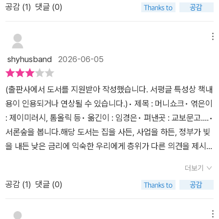
사실, 위에 열거한 네 가지 위험 요소로 일컫는 '부채', '기후변화',
층에 귀속되는 경우가 자연이자율이 내려갔다중국의 미국국채매
공감 (
1
)
댓글 (0)
0년까지 자연이자율이 하락한 주원인 중 하나였음을 시사한다.
비하는 쪽에 서야 한다는 입장이다. 금리의 상승과 하락은 거의
은 차입비용이 일상화되는 중금리 시대에 들어서고 있다는 것이
'인공지능 로봇', 그리고 '전쟁'이라는 변수 때문에 '자연이자율'이
입효과는 미국경제사에서 악마화하는 것만큼의 효과가 없다아랍
그러나 앞으론 인구 고령화가 2050년까지 미국의 자연이자율에
모든 것과 연관되어 있었다. 인구 구조, 기술 투자, 세계 정치 등
다. 과거 세계화 시대에는 값싼 노동력, 낮은 물가, 풍부한 저축,
필연적으로 오를 수밖에 없고, 앞서 열거한 위험 요소들은 결코
과 러시아 등에서 위완화결제가 늘기는 하였으나 달러패권을 위
약 0.25%포인트의 상방 압력으로 작용하리라 예상된다. 저출산
등 우리는 나무보다는 숲을 본다는 생각으로 큰 흐름을 살펴봐야
중국과 산유국의 미국 국채 매입 등이 금리를 낮추는 방향으로 작
메뉴
인류가 '피할 수 없는 힘'인 까닭에 '돈의 가치'가 지금과는 달리
협할 정도는 아니며중국은 정책적 자본통제가 심해 위완화가 기
율이 인구구조에 완전히 반영될 2100년쯤엔 약 0.70%포인트에
한다. 뉴스에서 늘 이야기하는 연준이라던가 양적 완화 등등 개념
동했다. 그러나 글로벌 금융위기, 코로나 팬데믹, 러시아-우크라
shyhusband
2026-06-05
역전될 것이라는 설명도 솔직히 이해하기는 힘들었다. 그런데 결
축통화가 되긴 힘들다러우전쟁 이후 러시아에 경제적 제제가 가
달할 수 있다. 기후변화2024년은 가장 더운 해로 기록되었다.
이 궁금했거나 금리 하락과 상승의 배경이 궁금했던 독자들에게
이나 전쟁, 중동 전쟁, 미중 패권 경쟁을 거치며 그 질서는 빠르게
과적으로 쉽게 이해하면 '은행 금리'가 조금씩이지만 오를 것이라
해졌으나 다양한 전략적 방법으로 이를 우회해서 피해를 최소화
전 세계 평균 기온은 산업화 이전 평균버다 약 1.5도(섭씨) 높았
추천하고 싶은 책 <머니 쇼크>​​​* 출판사에서 받은 책을 읽고 주
무너지고 있다.책이 특히 주목하는 것은 정부 부채와 국채 금리의
는 전망이 아니겠는가. 그렇다면 대다수의 투자자들은 향후 위험
했다자국원유를 600척 유조선이라는 실물자산으로 띄우고 금보
(출판사에서 도서를 지원받아 작성했습니다. 서평글 특성상 책내
다. 이 ㅊ세라면 2050년엔 산업화 이전 평균보다 섭씨 2도 높을
관적으로 리뷰하였습니다.
관계다. 각국은 금융위기와 팬데믹을 거치며 막대한 재정을 투입
을 즐기는 모험적이고 공격적인 투자보다는 안정적인 투자 성향
유량을 최소20톤 늘렸다무엇보다 동서로 길게 뻗은 지정학적 특
용이 인용되거나 연상될 수 있습니다.)• 제목 : 머니쇼크• 엮은이
것으로 예상된다. 지구 온난화가 가속화되는 임계점으로, 이를 넘
했고, 전쟁 이후에는 국방비와 인프라 복구, 에너지 안보 강화를
으로 돌아설 거라는 이야기에는 솔깃했다. 물론, 적어도 2050년
성을 십분 활용해 다양한 결제망과 물물교환으로 다변화했다금
: 제이미러시, 톰올릭 등• 옮긴이 : 임경은• 펴낸곳 : 교보문고....•
어서는 순간 훨씬 더 심각한 결과가 초래될 수도 있다.저탄소 전
위한 지출이 늘어난다. 원자력·SMR·재생에너지 등 에너지 전환
대 이후에 벌어질 일이고, 2100년대를 바라본 전망이다. 하지만
리상승과 부채증가시점이 같다슬로벌라이제이션 그리고 제2차
서론숲을 봅니다.해당 도서는 집을 사든, 사업을 하든, 정부가 빚
환 시나리오에서는 자연이자율을 서로 반대 방향으로 끌어당기
에도 막대한 자금이 필요하며, 이는 결국 국채 발행을 통해 조달
전세계적인 상황과 조건만 갖춰진다면 그 시기는 얼마든지 앞당
냉전
을 내든 낮은 금리에 익숙한 우리에게 층위가 다른 의견을 제시합
는 두 가지 주요인이 있다. 우선 성장이 둔화해 수익성 있는 투자
된다.문제는 국채 공급은 급증하는데 수요는 예전만 못하다는 점
겨질 수도 있는 얘기다. 과거 1980년대와 같이 은행에 예금만 하
니다.핵심은 자연이자율입니다. 전체 경제를 움직이는 힘이자 지
기회가 줄어들면서 자연이자율이 하락할 수 있다. 그러나 한편으
이다. 과거 중국 등 수출국은 벌어들인 달러를 미국 국채로 보유
더보기
고 있어도 10% 이상의 이자를 챙길 수 있다면 누가 '위험 요소'를
표입니다. 표면적으로는 중앙은행이 금리를 결정하지만 저축과
로는 에너지 공급망을 개편하느라 막대한 규모의, 그것도 대부분
하며 안전자산 수요를 만들어냈지만, 지정학적 분절화와 달러의
공감 (
1
)
댓글 (0)
감수하고 공격적인 투자를 하려 들겠는가 말이다.​나가는 글 : 솔
투자, 인구 구조, 세계화, 기술 혁신과 같은 팩터가 금리의 방향을
차입을 통해 재원을 조달해야 하는 투자가 필요하다는 점에서 자
무기화, 미중 갈등 속에서 각국은 미국 중심 금융질서에서 벗어나
직히 말해서, 경제에 까막눈과 다를 바가 없는 나에게 이 책은 너
결정합니다...• 본론금리를 끌어올릴 수 있는 요인을 하나하나 짚
연이자율이 상승할 수도 있다.(사진, 저탄소 투자의 추가 부담)온
려 한다. 결과적으로 국채 발행은 늘어나는데 매수세는 약해져 국
무 어려운 책이었다. 낯설고 이해하지 못하는 '경제용어' 앞에서
어가는 과정이 인상적입니다.기후변화 대응을 위한 대규모 녹색
메뉴