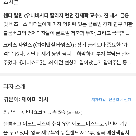
추천글
웬디 칼린 (유니버시티 칼리지 런던 경제학 교수):
전 세계 금융
및 비즈니스 리더들에게 가장 영향력 있는 글로벌 경제 연구 기관
블룸버그의 경제학자들이 글로벌 저축과 투자, 그리고 궁극적으
로 실질금리를 결정하는 복잡한 힘을 평가하고 분석했다. 부채,
크리스 자일스 (〈파이낸셜 타임스〉):
장기 금리보다 중요한 ‘가
기후변화, 로봇, 전쟁—피할 수 없는 힘들이 ‘돈의 가격’을 어떻게
격’은 없다. 지난 반세기 동안 금리는 하락하며 부채 부담을 덜어
바꿀지 주목하라!
주었다. 《머니쇼크》는 왜 이런 현상이 일어났는지 알려주는 동시
에, 이제 그 흐름이 뒤집히며 우리의 재정과 사회, 나아가 지구의
미래에까지 깊은 영향을 끼칠 수 있음을 보여준다. 이 책의 모든
저자 소개
가정에 동의할 필요는 없지만, 그 결과에 대해서는 반드시 고민해
봐야 한다.
엮은이:
제이미 러시
저자파일
신간알림 신청
최근작 :
<머니쇼크>
… 총 5종
(모두보기)
블룸버그 이코노믹스의 수석 유럽 이코노미스트로 런던에 기반
을 두고 있다. 영국 재무부와 뉴질랜드 재무부, 영국 예산책임처