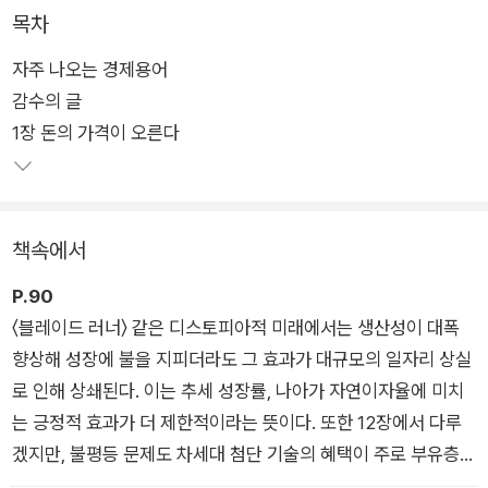
요해진 시점이다.
목차
자주 나오는 경제용어
블룸버그 경제학자들의 분석을 담은 신간 《머니쇼크》는 지난 수
감수의 글
십 년간 하락세를 이어온 금리 환경이 구조적 전환점을 맞이하고
1장 돈의 가격이 오른다
있을 가능성을 제기한다. 그리고 이 변화가 향후 글로벌 경제 전
반에 미칠 영향을 조망한다.
그 중심에는 ‘자연이자율(중립금리)’이라는 개념이 있다. 이는 경
책속에서
제가 과열되지도 침체되지도 않는 균형 상태에서 형성되는 이론
적 금리 수준을 의미한다. 중앙은행이 기준금리를 결정할 때 참고
P.90
하는 핵심 지표이지만 추정만 할 뿐이라서, 이 추정이 틀리면 경
〈블레이드 러너〉 같은 디스토피아적 미래에서는 생산성이 대폭
기가 위축되거나 과열된다.
향상해 성장에 불을 지피더라도 그 효과가 대규모의 일자리 상실
로 인해 상쇄된다. 이는 추세 성장률, 나아가 자연이자율에 미치
이 책의 저자인 블룸버그 경제학자들은 기술 발전, 냉전 해소 등
는 긍정적 효과가 더 제한적이라는 뜻이다. 또한 12장에서 다루
의 영향으로 인해 그동안 자연이자율이 구조적으로 하락해왔다
겠지만, 불평등 문제도 차세대 첨단 기술의 혜택이 주로 부유층에
고 말한다. 하지만 향후에는 상승 압력이 강화될 수 있다고 예측
집중되면서 급격히 확대될 것이다.