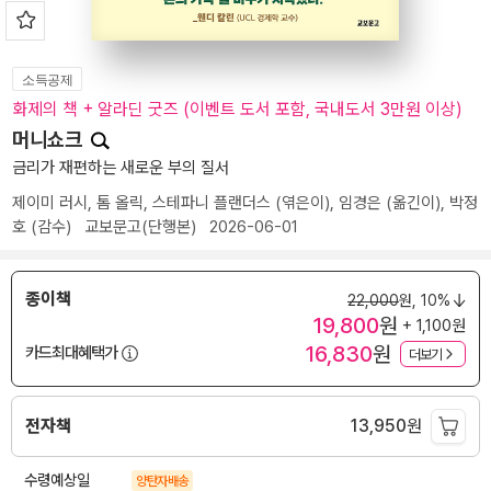
소득공제
화제의 책 + 알라딘 굿즈 (이벤트 도서 포함, 국내도서 3만원 이상)
머니쇼크
금리가 재편하는 새로운 부의 질서
제이미 러시
,
톰 올릭
,
스테파니 플랜더스
(엮은이),
임경은
(옮긴이),
박정
호
(감수)
교보문고(단행본)
2026-06-01
종이책
22,000
원,
10%
19,800
원
+ 1,100원
16,830
원
카드최대혜택가
더보기
전자책
13,950
원
수령예상일
양탄자배송