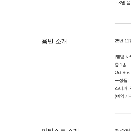
- 8월
음반 소개
25년 1
[앨범 사
총 1종
Out Bo
구성품:
스티커,
(예약기
아티스트 소개
정수정 