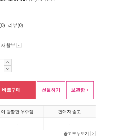
0)
리뷰(0)
자 할부
바로구매
선물하기
보관함 +
이 광활한 우주점
판매자 중고
-
-
중고모두보기