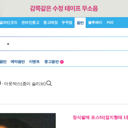
알라딘굿즈
온라인중고
중고매장
우주점
블루레이
커피
음반
중고음반
 음반
예약음반
이벤트
1천원부터
N
중고음반
)
- 아웃박스(종이 슬리브)
정식발매 포스터(접지형태 1종