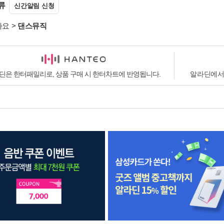
류
신간알림 신청
가요
>
댄스뮤직
딘은 한터패밀리로, 상품 구매 시 한터차트에 반영됩니다.
알라딘에서