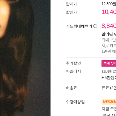
판매가
12,500
10,4
할인가
8,84
카드최대혜택가
알라딘 
최대 1만
시) / 
1만원 
추가할인
최대
7,0
마일리지
110원(1
+ 5만원
배송료
유료 (2
수령예상일
양탄자배
지금 주
(중구 서