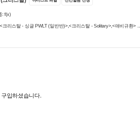
아티스트 파일
신간알림 신청
 f(x)
<크리스탈 - 싱글 PWLT (일반반)>
,
<크리스탈 - Solitary>
,
<애비규환>
도 구입하셨습니다.