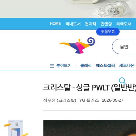
HOME
국내도서
전자책
만권당
외국도서
첫달무료
음반
분야보기
클래식
베스트셀러
새로나온
크리스탈 - 싱글 PWLT (일반반
정수정 (크리스탈)
YG 플러스
2026-05-27