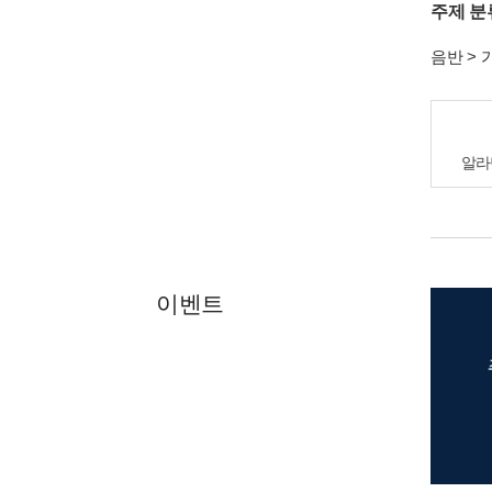
주제 분
음반
>
알라
이벤트