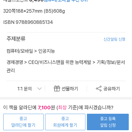
320쪽
188*257mm (B5)
608g
ISBN 9788960885134
주제분류
신간알림 신청
컴퓨터/모바일
>
인공지능
경제경영
>
CEO/비즈니스맨을 위한 능력계발
>
기획/정보/문서
관리
선물하기
공유하기
이 책을 알라딘에
7,100
원 (
최상
기준)에 파시겠습니까?
중고
중고
중고 등록
알라딘에 팔기
회원에게 팔기
알림 신청