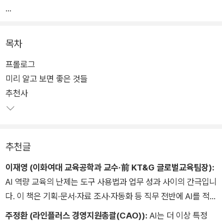
AI 툴을 써봤지만, 달라진 게 없다면, 그건 도구의 문제가 아닙니
다. 《일 잘하는 직장인의 AI 활용법》은 왜 같은 AI를 써도 어떤 사
목차
람의 하루는 바뀌고, 어떤 사람의 하루는 그대로인지를 분석합니
프롤로그
다. 그리고 그 차이를 만드는 핵심, ‘업무 구조 설계’를 직장인의
미리 알고 보면 좋은 것들
실제 업무 영역별로 나누어 설명합니다.
추천사
기획·자료 조사·문서 작성·디자인·영상 제작·업무 자동화·바이브
코딩까지. 직장인이 익숙하게 마주하는 업무들의 흐름을 그대로
따라가며, 각 영역에서 사람이 반드시 해야 할 일과 AI에게 넘겨
야 할 일을 명확하게 제시합니다. 더 열심히 하라는 말이 아닙니
추천글
다. 지금 하고 있는 일을 다르게 볼 수 있도록 AI를 통한 식견을
제시합니다.
이재영 (이화여대 교육공학과 교수·前 KT&G 글로벌교육팀장):
다른 AI 활용서와 구별되는 건 하나입니다. 특정 툴의 사용법을
AI 역량 교육의 난제는 도구 사용법과 업무 성과 사이의 간극입니
알려주는 것이 아니라, 어떤 툴이 등장하더라도 적용할 수 있는
다. 이 책은 기획·문서·자료 조사·자동화 등 직무 전반에 AI를 적
‘업무 재설계 사고방식’을 전달하는 것입니다. 프롬프트 예제나
용한 실제 사례를 보여 주며 그 간극을 메웁니다. AI를 통한 업무
주정환 (라인플러스 경영지원총괄(CAO)):
AI는 더 이상 특정