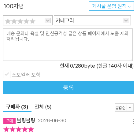
일 반복되는 데이터 정리, 자료 조사, 보고서 초안 작성에 야근을
100자평
게시물 운영 원칙
밥 먹듯 하는 실무자 • 문서를 꾸미고 다듬는 시간은 획기적으로
줄이고, ‘기획의 질’에 집중하고 싶은 기획·마케팅 담당자 • 툴을
카테고리
바꾸는 수준을 넘어, 일하는 방식과 구조 자체를 바꿔 압도적인
성과를 내고 싶은 모든 직장인 지금 여러분이 하는 일 중, 굳이 사
람이 해야 하는 일은 몇 가지인가요? AI를 써도 하루가 달라지지
않았다면, 문제는 도구가 아닙니다. 이 책을 덮고 나면 어디서부
터 바꿔야 할지 보이기 시작할 것입니다. 그리고 그 작은 변화가,
현재
0
/280byte (한글 140자 이내)
여러분의 하루를 완전히 다르게 만들 것입니다.
스포일러 포함
등록
구매자 (3)
전체 (5)
블링블링
2026-06-30
메뉴