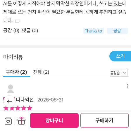
AI를 어떻게 시작해야 할지 막막한 직장인이거나, 쓰고는 있는데
제대로 쓰는 건지 확신이 필요한 분들한테 강하게 추천하고 싶습
니다.
공감 (
0
)
댓글 (0)
쓰기
마이리뷰
구매자 (2)
전체 (2)
메뉴
뒤로가
다다익선
2026-06-21
기
저자들의 실질적이고 구체적인 경험을 바탕으로 쓴 책이라 실무
보관함담기
선물하기
장바구니
구매하기
적으로 도움이 많이 됩니다! 일잘러 되고 싶은 분들께 추천드립니