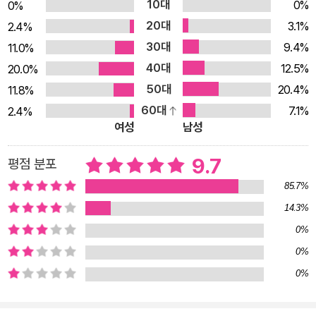
10대
0%
0%
익힙니다. • 영상 제작: 영상의 목적을 명확히 하는 기획부터 대
20대
3.1%
2.4%
본, 편집까지 하나의 흐름으로 묶어 병목 현상을 해결합니다. •
30대
9.4%
11.0%
업무 자동화: 내 시간을 갉아먹는 반복 루틴을 찾아내고, 클릭 한
40대
12.5%
20.0%
번으로 나를 대신에 스스로 일하는 ‘나만의 시스템’을 구축합니
50대
20.4%
11.8%
다. • 바이브 코딩: 개발자가 아니어도 좋습니다. 아이디어만으로
60대
7.1%
2.4%
내 업무 환경을 바꿀 맞춤형 앱을 실전에서 구현해 봅니다. <읽
여성
남성
고 나면 달라지는 5가지> • AI를 쓰면서도 여전히 바빴던 근본
적인 이유와 해결책을 깨닫게 됩니다. • 무작정 검색하는 대신,
9.7
평점 분포
상황에 맞는 최적의 AI 툴을 골라 적재적소에 배치할 수 있습니
85.7%
다. • ‘생각’과 ‘판단’은 내가 하고, ‘실행’과 ‘반복’은 AI에게 넘기
14.3%
는 완벽한 분업 체계가 갖춰집니다. • 원하는 결과물을 단번에 얻
0%
어내는 정교한 질문(프롬프트) 설계 공식을 배웁니다. • 매일 반
0%
복되던 업무가 내 손을 떠나 스스로 굴러가는 자동화 시스템을 세
0%
울 수 있습니다. <이 책을 추천해 드립니다!> • AI가 대세라는데,
내 업무에 구체적으로 어떻게 적용해야 할지 막막한 직장인 • 매