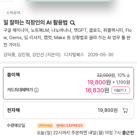
소득공제
일 잘하는 직장인의 AI 활용법
구글 제미나이, 노트북LM, 나노바나나, 챗GPT, 클로드, 퍼플렉시티, Flo
w, Gems, 딥 리서치, 캡컷, Make 등 상황별로 골라 쓰는 AI 업무 툴 완
전 가이드
김덕중
,
김민정
,
김인선
(지은이)
디지털북스
2026-05-30
종이책
22,000
원,
10%
19,800
원
+ 1,100원
16,830
원
카드최대혜택가
더보기
전자책
19,800
원
수령예상일
양탄자배송
썬데이 EXPRESS
오늘(일) 22시까지 주문하면 내일(월) 아침 7시
출근전