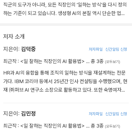
서비스 사용법은 빠르게 낡습니다. 하지만 무엇을 사람이 하고,
성과 향상을 고민하는 모든 직장인에게 일독을 권합니다.
직군의 도구가 아니라, 모든 직장인의 ‘일하는 방식’을 다시 정의
무엇을 AI에게 넘길 것인지 판단하는 능력은 기술이 바뀌어도 그
하는 기준이 되고 있습니다. 생성형 AI의 본질 역시 단순한 업무
대로입니다.
속도 향상이 아니라, 기업의 일하는 구조와 의사 결정 방식, 그리
AI 도입 여부를 고민하는 단계는 이미 지났습니다. 일을 어떻게
고 사람이 기여하는 가치의 기준을 재정의하는 데 있습니다. 제가
설계할 것인가. 이 책은 그 설계를 지금 당장 시작할 수 있는 가장
저자 소개
현장에서 AI Transformation을 추진하며 느끼는 점도 같습니
현실적인 출발점이 되어 줄 것입니다.
다. 앞으로의 경쟁 우위는 더 많이 일하는 조직이 아니라, AI와 함
지은이:
김덕중
저자파일
신간알림 신청
께 더 빠르게 학습하고 정교하게 실행하며 더 높은 수준의 판단을
최근작 :
<일 잘하는 직장인의 AI 활용법>
… 총 3종
(모두보기)
내리는 조직에서 만들어질 것입니다.
HR과 AI의 융합을 통해 조직의 일하는 방식을 재설계하는 전문
이 책은 이러한 변화를 실제 업무에 바로 적용할 수 있는 활용법
가다. IBM 코리아 등에서 25년간 인사 컨설팅을 수행했으며, 현
으로 풀어냅니다. 기획, 조사, 보고서, 디자인, 자동화 등 기업 운
재 ㈜퍼브 AI 연구소 소장으로 활동하고 있다. 또한 숙명여자대
영의 핵심 영역을 중심으로 AI를 ‘대체’가 아닌 ‘확장’의 도구로
학교 교육공학과 겸임교수로서 기업 현장과 교육 연구를 연결하
구체화한 점이 특히 인상적입니다. 개인의 생산성을 넘어 조직 전
고 있다. 생성형 AI가 직장인의 일을 대체하는 기술이 아니라, 판
체의 운영체계와 성과 시스템까지 확장해 바라보게 한다는 점에
지은이:
김민정
저자파일
신간알림 신청
단·기획·학습·협업의 방식을 확장하는 새로운 업무 인프라라고 본
서도 의미가 큽니다. 변화의 방향이 막막한 분들께, 이 책은 가장
다. AI Agent for HR, AI Bot Farm, 생성형 AI 리더십 코칭 플랫
현실적인 출발점이 되어줄 것입니다.
최근작 :
<일 잘하는 직장인의 AI 활용법>
… 총 3종
(모두보기)