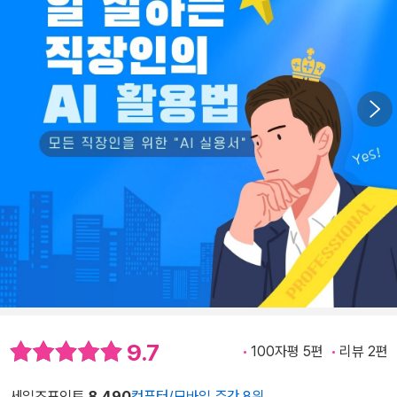
9.7
100자평 5편
리뷰 2편
세일즈포인트
8,490
컴퓨터/모바일 주간 8위