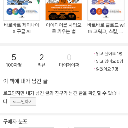
안내합니다. 단순 반복과 정보 검색은 AI에게 과감히 넘기고, 사
람은 ‘판단’과 ‘책임’이라는 고유의 핵심 업무에 집중해야 합니다.
남들과 똑같은 AI를 쓰면서도 압도적인 성과와 여유를 동시에 원
바로바로 제미나이
아이디어를 사업으
바로바로 클로드 wi
X 구글 AI
로 키우는 법
th 코워크, 스킬, 클
하는 직장인이라면, 이 책이 가장 완벽한 시작점이 되어줄 것입니
로드 코드, 디자인
다. <내 일을 완벽한 시스템으로 만드는 8가지 업무> • AI 도입:
툴을 시작하기 전, 나의 업무 구조에서 무엇을 AI에게 넘길 수 있
읽고 싶어요 1명
5
2
0
을지 판별하는 기준을 세웁니다. • 기획(아이디어 도출): 무에서
읽고 있어요 0명
100자평
리뷰
마이페이퍼
유를 창조하는 고통에서 벗어나 AI와 대화하며 사고를 확장하고
읽었어요 7명
논리를 다듬어 봅니다. • 자료 수집과 조사: 검색이 아닌 추론을
이 책에 내가 남긴 글
통해 원하는 정보를 얻고, 방대한 PDF와 논문을 다 읽지 않고도
핵심 맥락을 파악하는 ‘좋은 질문(프롬프트)의 구조’를 배웁니다.
로그인하면 내가 남긴 글과 친구가 남긴 글을 확인할 수 있습니
• 문서와 보고서: 문서를 읽는 사람의 마음을 움직이는 문서 구조
다.
로그인하기
를 배우고, 대상에 맞춰 형태를 바꾸는 기술을 익힙니다. • 디자
인: 디자인은 손기술이 아니라 ‘배치하는 논리’입니다. 텍스트를
구매자 분포
직관적인 이미지로 변환하고 효율적으로 편집하는 워크플로를