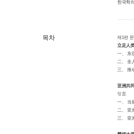
한국학의
목차
제1편 
立足人类
一、 
二、 
三、 
亚洲共同
引言
一、 
二、 亚
三、 亚