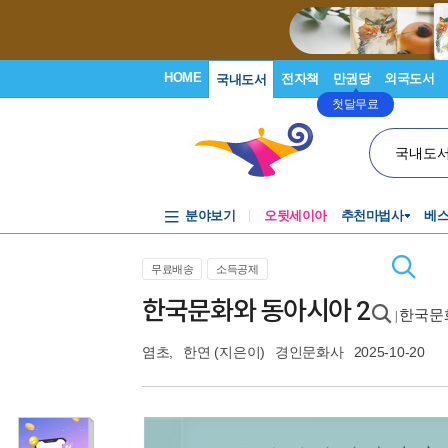
HOME
전자책
만권당
외국도서
국내도서
첫달무료
국내도
분야보기
오뒷세이아
추천마법사
베
무료배송
소득공제
한국문화와 동아시아 2
한국문
|
염초
,
한연
(지은이)
경인문화사
2025-10-20