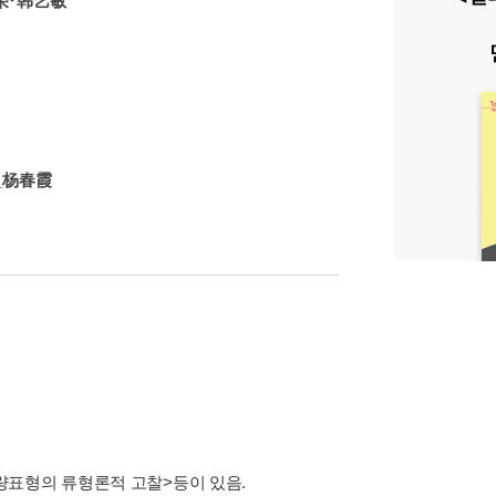
荣･韩艺敏
_杨春霞
량표형의 류형론적 고찰>등이 있음.