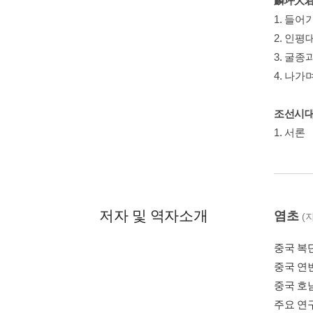
麟坪大君
1. 들어
2. 인평
3. 굴종
4. 나가
조선시대
1. 서론
저자 및 역자소개
염초
(
중국 복
중국 연
중국 호
주요 연