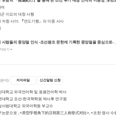
 李窅의 『燕途紀行』을 통해 본 조선 후기 대청 인식의 이중성_李欣
가며
대군 이요의 대청 사행
과 저항 사이:
『
연도기행』의 이중 서사
며
 사람들의 중양절 인식 -조선왕조 문헌에 기록한 중양절을 중심으로- 
더보기
지은이)
저자파일
신간알림 신청
단대학교 외국언어학 및 응용언어학 박사
변대학교 조선-한국학학원 박사후 연구원
남사범대학교 외국어학원 부교수
구논문으로 , <类型学视角下的汉韩第三人称形式对比>, <조한 명사 수