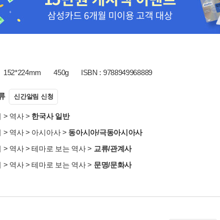
152*224mm
450g
ISBN : 9788949968889
류
신간알림 신청
서
>
역사
>
한국사 일반
서
>
역사
>
아시아사
>
동아시아/극동아시아사
서
>
역사
>
테마로 보는 역사
>
교류/관계사
서
>
역사
>
테마로 보는 역사
>
문명/문화사