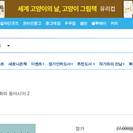
알라딘굿즈
온라인중고
중고매장
우주점
음반
블루레이
커피
서
스트
새로나온책
이벤트
정가인하도서
추천도서
작가와의 만남
북
화와 동아시아 2
정가
27,000