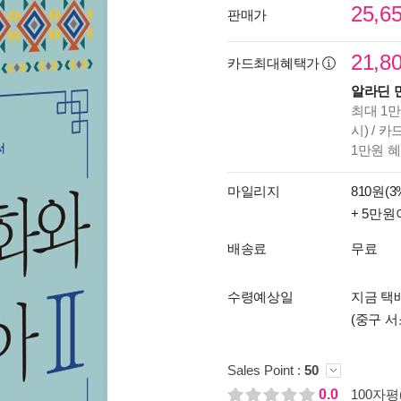
25,6
판매가
21,8
카드최대혜택가
알라딘 
최대 1만
시) / 
1만원 
마일리지
810원(3
+ 5만원
배송료
무료
수령예상일
지금 택배
(중구 서
Sales Point :
50
0.0
100자평(