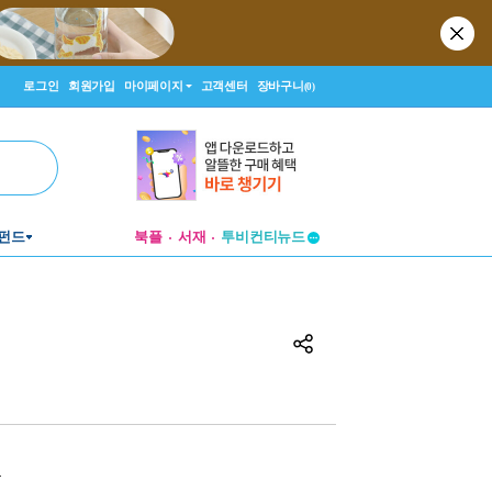
로그인
회원가입
마이페이지
고객센터
장바구니
(0)
투비컨티뉴드
펀드
북플
서재
창작플랫폼
투비컨티뉴드
원