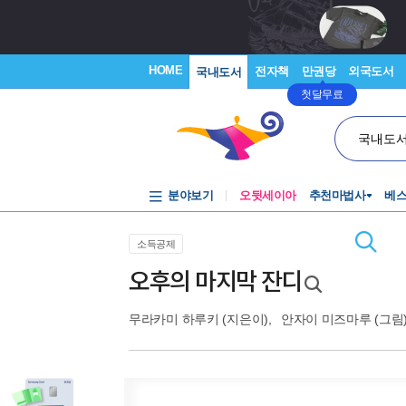
HOME
전자책
만권당
외국도서
국내도서
첫달무료
국내도
분야보기
오뒷세이아
추천마법사
베
소득공제
오후의 마지막 잔디
무라카미 하루키
(지은이),
안자이 미즈마루
(그림)