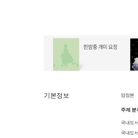
기본정보
양장본
주제 분
국내도
국내도