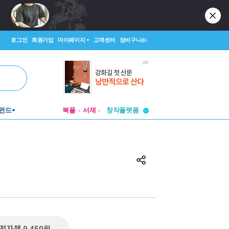
로그인
회원가입
마이페이지
고객센터
장바구니
(0)
투비컨티뉴드
펀드
북플
서재
창작플랫폼
투비컨티뉴드