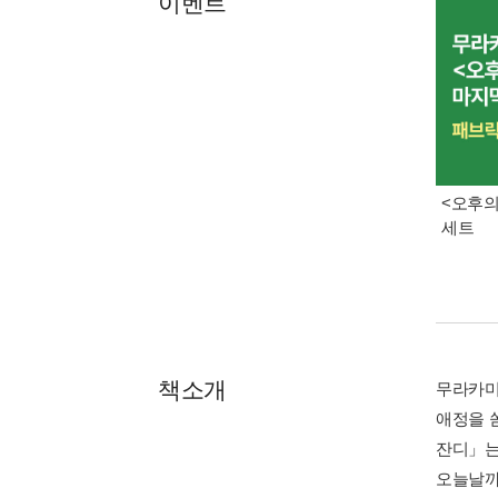
이벤트
<오후의
세트
책소개
무라카미
애정을 
잔디」는
오늘날까