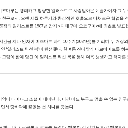
미즈마루는 경쾌하고 청량한 일러스트로 사랑받아온 예술가이자 그 누
 친구로서, 오랜 세월 하루키와 환상적인 호흡으로 다채로운 협업을 
 20점의 일러스트를 1987년 잡지 <다테구미·요코구미>에 최초로 발표
시간을 지나 안자이 미즈마루 타계 10주기(2024년)를 기리며 두 거장
인 ‘일러스트 픽션 북’이 탄생했다. 한여름 잔디깎기 아르바이트를 하는
 그림이 한데 담긴 이 일러스트 픽션 북을 통해 더욱 생생하고 색다른 
기억이 태어나고 소설이 태어난다. 이건 어느 누구도 멈출 수 없는 영구
면서 땅바닥에 끝없는 선 하나를 긋는다.
을 때는 내내 로큰롤 레코드를 들었다. 행복한 것 같기도 하고 행복하지 