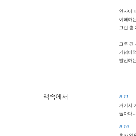
안자이 
이해하는
그린 총
그후 긴 
기념비적
발산하는
책속에서
P. 11
거기서 
돌아다니
P. 16
혼자 있