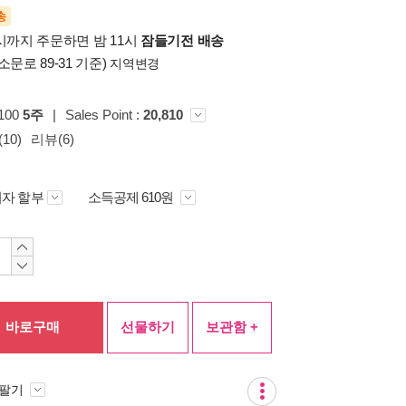
송
시까지 주문하면 밤 11시
잠들기전 배송
소문로 89-31 기준)
지역변경
p100
5주
|
Sales Point :
20,810
10)
리뷰(6)
자 할부
소득공제 610원
바로구매
선물하기
보관함 +
 팔기