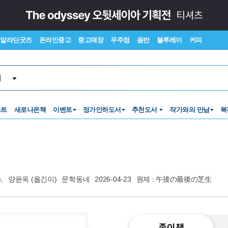
알라딘굿즈
온라인중고
중고매장
우주점
음반
블루레이
커피
서
스트
새로나온책
이벤트
정가인하도서
추천도서
작가와의 만남
북
,
양윤옥
(옮긴이)
문학동네
2026-04-23
원제 : 午後の最後の芝生
종이책