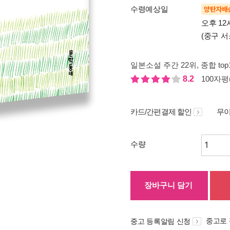
수령예상일
양탄자배
오후 12
(중구 서
일본소설 주간 22위
, 종합 to
8.2
100자평(
카드/간편결제 할인
무이
수량
장바구니 담기
중고로
중고 등록알림 신청