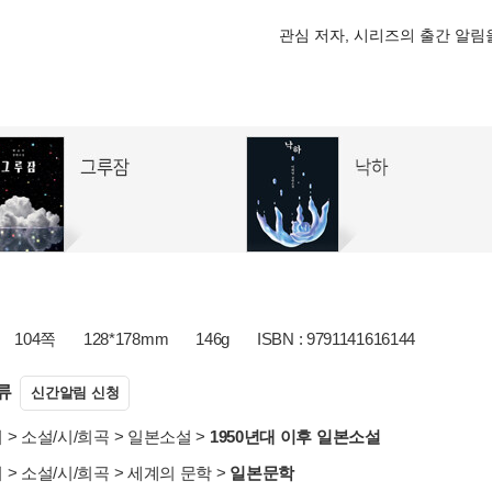
관심 저자, 시리즈의 출간 알
104쪽
128*178mm
146g
ISBN : 9791141616144
류
신간알림 신청
서
>
소설/시/희곡
>
일본소설
>
1950년대 이후 일본소설
서
>
소설/시/희곡
>
세계의 문학
>
일본문학