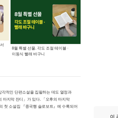
도서
8월 특별 선물. 각도 조절 테이블 ·
가장 빠르게 받아보는 
이동식 빨래 바구니
알림 총집합
감각적인 단편소설을 집필하는 데도 열정과
의 마지막 잔디」가 있다. 「오후의 마지막
키의 첫 소설집 『중국행 슬로보트』에 수록되어