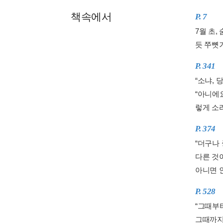
책속에서
P. 7
7월 초,
듯 쭈뼛
P. 341
“소냐,
“아니에요
렇게 소리
P. 374
“더구나 
다른 것이
아니면 인
P. 528
“그때부
그때까지