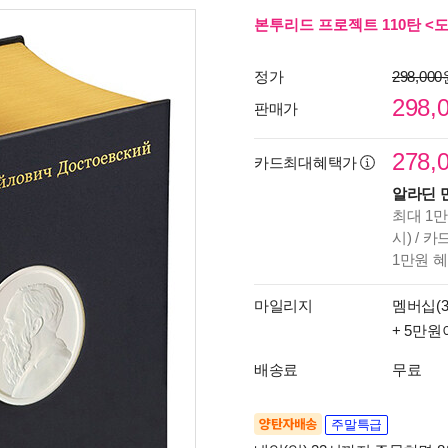
본투리드 프로젝트 110탄 <
정가
298,00
298,
판매가
278,
카드최대혜택가
알라딘 
최대 1만
시) / 
1만원 
마일리지
멤버십(3
+ 5만원
배송료
무료
양탄자배송
주말특급