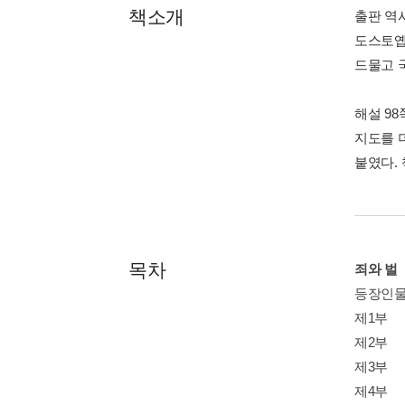
책소개
출판 역
도스토옙
드물고 
해설 9
지도를 
붙였다.
목차
죄와 벌
등장인
제1부
제2부
제3부
제4부