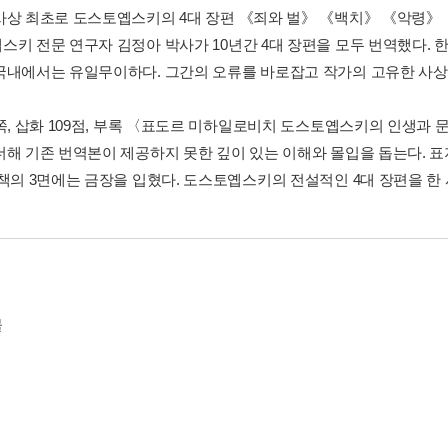
사상 최초로 도스토옙스키의 4대 장편 《죄와 벌》 《백치》 《악령》
스키 전문 연구자 김정아 박사가 10년간 4대 장편을 모두 번역했다. 
국내에서는 유일무이하다. 그간의 오류를 바로잡고 작가의 고유한 사상
8쪽, 삽화 109점, 부록 〈표도르 미하일로비치 도스토옙스키의 인생과 
더해 기존 번역본이 제공하지 못한 깊이 있는 이해와 몰입을 돕는다. 표
 책의 3면에는 금장을 입혔다. 도스토옙스키의 전설적인 4대 장편을 한 
물