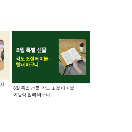
도서
8월 특별 선물. 각도 조절 테이블 ·
가장 빠르게 받아보는 
이동식 빨래 바구니
알림 총집합