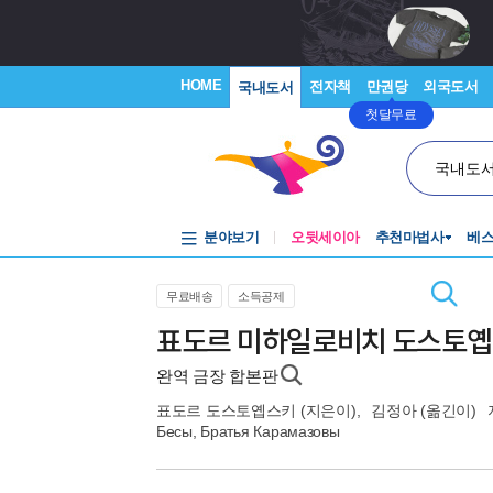
HOME
전자책
만권당
외국도서
국내도서
첫달무료
국내도
분야보기
오뒷세이아
추천마법사
베
무료배송
소득공제
표도르 미하일로비치 도스토옙스
완역 금장 합본판
표도르 도스토옙스키
(지은이),
김정아
(옮긴이)
Бесы, Братья Карамазовы