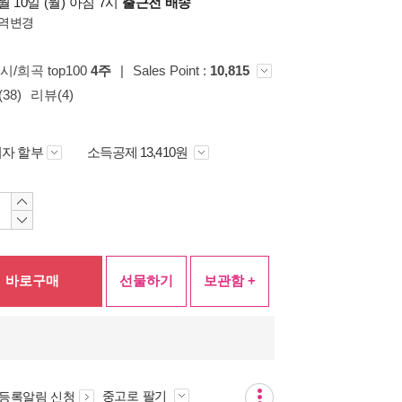
 10일 (월) 아침 7시
출근전 배송
역변경
/시/희곡 top100
4주
|
Sales Point :
10,815
38)
리뷰(4)
자 할부
소득공제 13,410원
바로구매
선물하기
보관함 +
중고로 팔기
 등록알림 신청