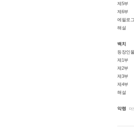
제5부
제6부
에필로
해설
백치
등장인
제1부
제2부
제3부
제4부
해설
악령
더