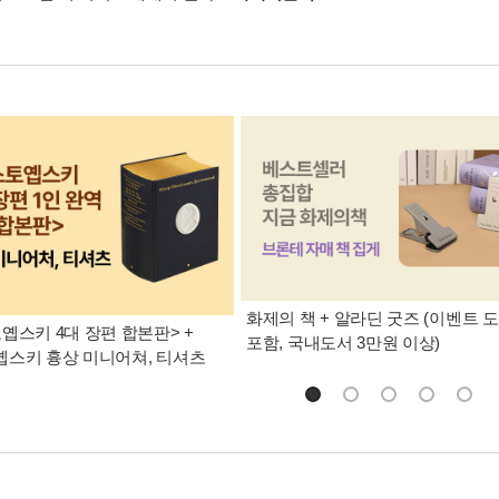
화제의 책 + 알라딘 굿즈 (이벤트 
옙스키 4대 장편 합본판> +
포함, 국내도서 3만원 이상)
스키 흉상 미니어쳐, 티셔츠