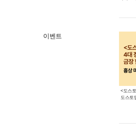
이벤트
<도스토
도스토옙