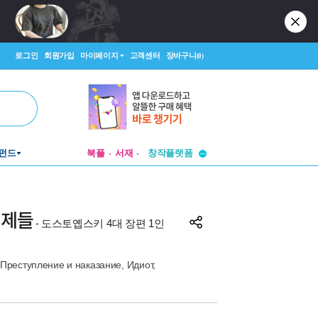
로그인
회원가입
마이페이지
고객센터
장바구니
(0)
투비컨티뉴드
창작플랫폼
펀드
북플
서재
투비컨티뉴드
형제들
- 도스토옙스키 4대 장편 1인
Преступление и наказание, Идиот,