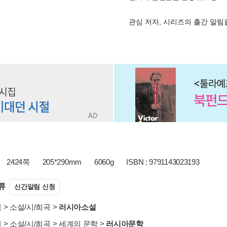
관심 저자, 시리즈의 출간 알
2424쪽
205*290mm
6060g
ISBN : 9791143023193
류
신간알림 신청
서
>
소설/시/희곡
>
러시아소설
서
>
소설/시/희곡
>
세계의 문학
>
러시아문학