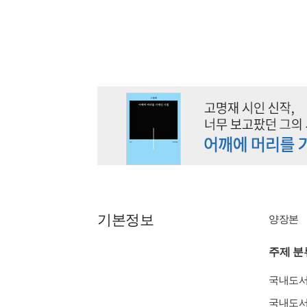
기본정보
양장본
주제 분
국내도
국내도