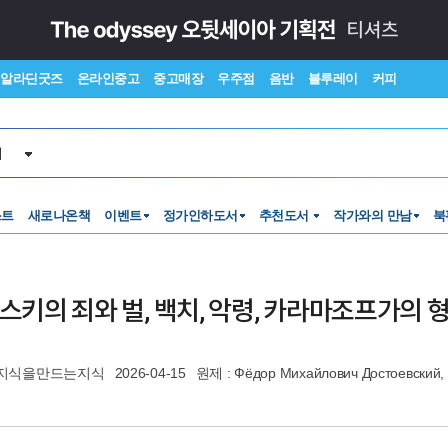
알라딘굿즈
온라인중고
중고매장
우주점
음반
블루레이
커피
서
스트
새로나온책
이벤트
정가인하도서
추천도서
작가와의 만남
북
키의 죄와 벌, 백치, 악령, 카라마조프가의 
지식을만드는지식
2026-04-15
원제 : Фёдор Михайлович Достоевский, 