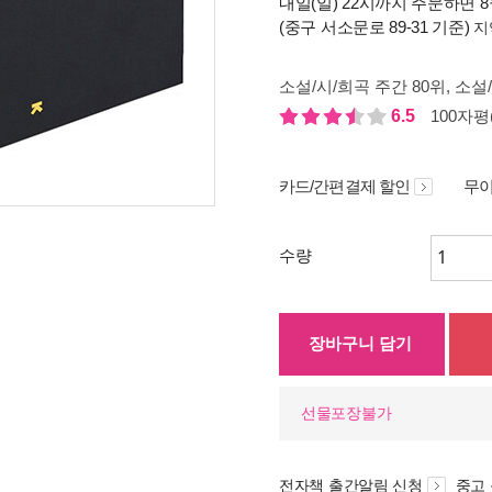
내일(일) 22시까지 주문하면 8월
(중구 서소문로 89-31 기준)
지
소설/시/희곡 주간 80위
, 소설
6.5
100자평(
카드/간편결제 할인
무이
수량
장바구니 담기
선물포장불가
전자책 출간알림 신청
중고