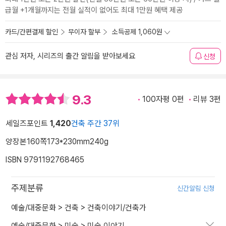
급월 +1개월까지는 전월 실적이 없어도 최대 1만원 혜택 제공
카드/간편결제 할인
무이자 할부
소득공제 1,060원
관심 저자, 시리즈의 출간 알림을 받아보세요
신청
9.3
100자평 0편
리뷰 3편
세일즈포인트
1,420
건축 주간 37위
양장본
160쪽
173*230mm
240g
ISBN 9791192768465
주제분류
신간알림 신청
예술/대중문화
>
건축
>
건축이야기/건축가
예술/대중문화
>
미술
>
미술 이야기