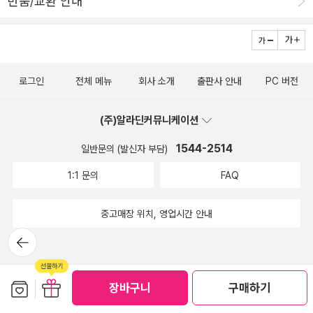
반품/교환 안내
새 있는 모습으로 변했다 해야 할 듯하다.다만 성당의 일부분은 여전
설명이 쏙쏙 들어오고, 스페인으로 날아가서 그 건축물들을 직접 보
히 공사 중이고, 가우디의 원래 설계대로라면 텅 비어 있어야 하는 광
는 듯한 생생한 느낌으로 가우디의 세계로 풍덩~~가우디 책 한 권은
장 중 일부에 개인 소유 건물이 여럿 자리하고 있어서 그 철거 여부를
소장해야 된다고 본다.그렇다면 이 책으로!화보집 같은 이 양장본 넘
놓고서도 논란이 지속되고 있다니, 이래저래 완공과는 여전히 거리가
귀하고 소중해.참 잘 만든 책👍스페인 여행 계획 있는 분들은 이 책
로그인
전체 메뉴
회사 소개
출판사 안내
PC 버전
멀어 보이는 성가족성당이다. 어쩐지 스페인도 중국 못지않게 '만만
꼭 비행기에 태워가자구요~~~✈️🧳ㆍㆍㆍ📌 2015년 '안토니 가우
디' 기질인 듯해서 감탄스럽기도 하고 안타깝기도 하다만.그나저나
디전' 을 관람후, '기회가 되면 스페인 가서 가우디 건축물 직접 보고
(주)알라딘커뮤니케이션
주탑이 완성되었으니 기존 가우디 도록은 이제 모두 무용지물이 되는
싶다' 고 했던 당시 5학년 아들은 작년에 친구랑 스페인으로 슝✈️날
것이 아닌가, 최소한 대대적 업데이트라도 필요한 것이 아닌가 하는
아가서 직접 보고 왔다^^이 책이 그때 존재했다면 이 책은 비행기 탔
1544-2514
일반문의 (발신자 부담)
생각도 들었다. 지금까지는 좌우 측면의 첨탑 네 개 위로 공사용 크레
을뻔🤣
1:1 문의
FAQ
인이 우뚝 솟은 삭막한 모습이 전부였다면, 앞으로는 주탑을 중심으
로 첨탑 네 개가 배열되어 더 멋진 모습을 찍은 사진이 나올 것이기 때
중고매장 위치, 영업시간 안내
문이었다.내친 김에 지금껏 모아 놓은 가우디 도록을 한 번 꺼내 일별
뒤로가
하기로 했다. 딱히 어떤 계획에 따른 것은 아니고, 가끔 헌책방에서 눈
기
에 띌 때마다 하나씩 주워 모은 자료들이다 보니 일관성도 통일성도
없지만, 이번 기회에 모조리 꺼내 놓고 대조해 보면서 각각의 장단점
보관함담기
선물하기
장바구니
구매하기
을 비교해 볼 생각이었다. 아울러 도록 중 일부는 저자가 같더라는 특