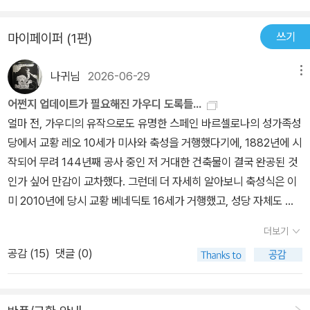
명도 곁들여져 있어 좋았다. 볼수록 천재에 대한 경외심이 느껴진다.
왕국에만 있다는 선포다. 이렇듯 사그라다 파밀리아의 높이 솟은 탑
일반인이 쉽게 접하기 힘들거나 관람이 허락되지 않는 곳들이 소개되
들은 예수와 성모 마리아, 그리고 열두 사도의 형상을 명시적으로 나
쓰기
마이페이퍼 (1편)
어 있다는 점은 좋았지만, 동시에 그런 만큼 다양한 사진 자료가 있었
타내는, 말 그대로 거대한 조형물이다! (36p)이 책은 시대순으로 가
으면 하는 아쉬움은 있다. 큰 사이즈의 사진 몇 장 정도로 구성되어 있
우디의 주요 작업 연대기가 소개된다.1878년 파리 만국박람회에서
나귀님
2026-06-29
메뉴
는 장이 많은데, 그런 사진들은 시원시원한 느낌을 주기도 하지만, 텍
구엘의 눈에 띄어 구엘의 후원을 든든히 받으며 많은 건축물을 남겼
스트로 설명되고 있는 구석구석의 요소들이 사진자료로 뒷받침되지
어쩐지 업데이트가 필요해진 가우디 도록들...
지만, 1926년 건축중이던 사그라다 파밀리아 성당 밖으로 나와 산책
않으니 그 실체가 궁금하고 답답한 생각이 들었다.편집적인 측면에서
얼마 전, 가우디의 유작으로도 유명한 스페인 바르셀로나의 성가족성
하던 중에 전차사고로 73세에 허망하게 사망했고, 사그라다 파밀리
는, 번역본이지만 기본적인 건축물 이름이라든가 하는 것은 원어 표
당에서 교황 레오 10세가 미사와 축성을 거행했다기에, 1882년에 시
아 성당 지하 카르멜산의 성모 예배당에 안치되어 있다.평생을 바친
기를 좀 남겨두었으면 좋았겠다는 생각이다. 나름대로 찾아보고 싶은
작되어 무려 144년째 공사 중인 저 거대한 건축물이 결국 완공된 것
미완의 성당 안에서 영원한 안식에 든 가우디!스스로도 생전에 완공
독자들에 대한 배려가 아쉬운 것이다.마지막으로 번역이 많이 아쉽
인가 싶어 만감이 교차했다. 그런데 더 자세히 알아보니 축성식은 이
못 될거라 짐작했는지 가우디가 잘 남겨둔 각종 자료들로 인해 사후
다.
미 2010년에 당시 교황 베네딕토 16세가 거행했고, 성당 자체도 아
에도 오랜 기간동안 가우디의 꿈과 명예는 이어지고 있고 스페인의
직 완공은 아니라 한다.이번 교황의 행차는 해당 성당의 주탑인 '예수
자랑거리다.가우디의 작품세계의 기초는 자연과 빛이었고 건축에 재
더보기
첨탑'이 완공된 것을 기념한 미사 겸 축복식이었다고 하는데, 그러고
미있는 이야기를 스며놓는걸 즐겼다.건축물마다 스며든 스토리를 이
공감 (
15
)
댓글 (0)
보니 이전까지는 똑같은 높이의 첨탑 네 개가 전부였던 성당 한가운
책을 통해 알아가는 즐거움도 있다.'직선이 인간의 선이었다면, 곡선
데 더 굵고 커다란 탑이 우뚝 솟아올랐다. 마치 凶자 형태로 뭔가 비
은 신의 선이다.'독특한 건축과 함께한 가우디의 일생과 건축양식, 그
어 보이던 성당 외관도 주탑이 들어서면서, 마치 幽자 형태처럼 짜임
의 소신과 철학을 이 한 권의 책으로 편히 접해보시길...사진이 많아서