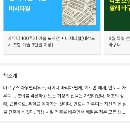
가우디 100주기 예술 도서전 + 비치타월(대상도
8월 특별 선
서 포함 예술 3만원 이상)
바구니
책소개
마르쿠스 아우렐리우스, 라이너 마리아 릴케, 헤르만 헤세, 안토니 가
우디…. 분야를 막론하고 모든 거장의 선택은 자연이었다. 태초의 상
태, 근본으로, 본질로 돌아가는 것이다. 안토니 가우디는 자신의 온 삶
을 건축에 바쳤다. 학생 시절 건축을 배우면서 깨달은 점은 모든 생명
의 본질, 즉 자연에 초점을 두어야 한다는 것이었다.