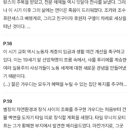
랑스의 주목을 받았고, 전문 매체들 역시 잇달아 찬사를 보냈다. 그러
핵심 원리로 도입한 시도는 기존 건축의 문법을 완전히 파괴하는 혁
나 이 시기 이후 그의 삶에는 연이은 죽음이 드리워졌다. 조카와 조수
명이었다. 이처럼 그에게 사그라다 파밀리아는 신이 만든 위대한 창
프란세스크 베렝게르, 그리고 친구이자 후원자 구엘이 차례로 세상을
조물인 자연을 지상에 새로이 기록하는 숭고한 찬가였다.
떠난 것이다.
(…) 그의 말년은 신앙적 헌신에 가까운 종교적 실천이 한층 깊어진
시기였다. 그는 사그라다 파밀리아 완공을 위한 재정 문제를 해결하
P.16
고자 끊임없이 애썼으나 끝내 결실을 맺지 못했으며, 그 과정에서 환
이 시기 교회 역시 노동자 계층의 임금과 생활 여건 개선을 촉구하고
멸감 또한 점차 커져갔다.
있다. 이는 19세기 말 산업혁명의 흐름 속에서, 샤를 푸리에를 계승한
여러 실용주의 사상가들이 노동 세계에 대한 새로운 관념을 만들어냈
기 때문이다.
(…) 젊은 가우디는 모두가 혜택을 누릴 수 있는 집단 복지를 추구하
는 이러한 흐름 속에 있었다. 이 구조 안에서 노동자들은 생활 조건의
개선이라는 혜택을 얻고, 고용주들은 쾌적한 주거와 충분한 영양을
P.19
갖춘 노동자들의 생산성이 더 높아지리라는 기대를 통해 이익을 얻는
별장의 자연환경과 장식 사이의 조화를 추구한 가우디는 처음부터 건
다. _(마타로 노동자 협동조합)
물 벽면을 도자기 타일 띠로 장식할 계획을 세웠다. 타일 무늬의 모티
프는 그가 황폐한 부지에서 발견한 메리골드였다. 마찬가지로, 그곳