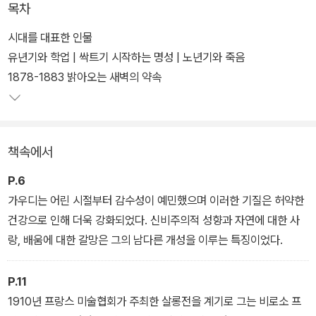
목차
그는 전통적인 도면 중심의 설계 대신 자연의 구조를 분석하고 실험
하여 자신의 작품에 적용했다. 카사 비센스를 지을 때는 부지에서 발
시대를 대표한 인물
견한 메리골드를 타일에 새겼고, 주변에서 자라난 야자수 잎을 정문
유년기와 학업 | 싹트기 시작하는 명성 | 노년기와 죽음
철책에 활용했다. 엘 카프리초 건축 과정에서는 땅을 파내며 나온 돌
1878-1883 밝아오는 새벽의 약속
은 담장과 계단, 오솔길의 경계석으로 사용하기도 했다. 가우디의 이
러한 건축 철학은 구엘 공원에서 절정에 달한다. 그는 지형을 깎아내
는 대신 산의 경사를 따라 돌을 쌓아 올린 고가도로를 만들고 동굴 같
책속에서
은 회랑을 설계했다. 공원의 상징인 도롱뇽 분수는 연금술의 불사조
와 카탈루냐의 수호 상징인 용을 결합한 형상으로, 깨진 세라믹 조각
P.6
을 활용한 트렌카디스 기법을 통해 자연의 다채로운 색감을 완벽히
가우디는 어린 시절부터 감수성이 예민했으며 이러한 기질은 허약한
재현해냈다.
건강으로 인해 더욱 강화되었다. 신비주의적 성향과 자연에 대한 사
랑, 배움에 대한 갈망은 그의 남다른 개성을 이루는 특징이었다.
가우디의 자연주의적 사유가 도달한 최종 목적지는 역시 사그라다 파
밀리아 성당이다. 그는 나뭇가지처럼 갈라지는 기둥 구조로 지붕의
P.11
하중을 지탱하면서 숲속에 있는 듯한 신비로운 빛의 향연을 구현했
1910년 프랑스 미술협회가 주최한 살롱전을 계기로 그는 비로소 프
다. 포물선과 쌍곡선 등 자연계에 존재하는 기하학적 형태를 건축의