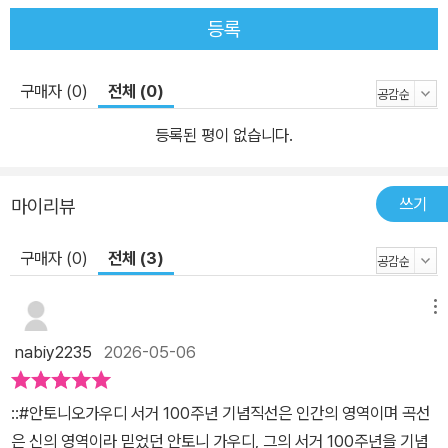
실용성이 한데 어우러지는 가우디 건축 철학 아름다움뿐만 아니라 실
등록
용성과 조화를 추구했던 가우디는 건물과 주변 환경의 조화를 최우선
으로 고려했다. 평생의 친구이자 후원자인 구엘의 와인 저장고와 부
구매자 (0)
전체 (0)
속 건물을 지을 때는 근처의 석회암 채석장에서 건축 재료를 구입하
고 산악 지형과 바다의 수평선 등 주변 환경에서 영감을 얻어 설계를
등록된 평이 없습니다.
구체화했다. 뿐만 아니라 평생을 살았던 바르셀로나에서 멀리 떨어져
있는 아스토르가의 주교관 건축 의뢰를 받았을 때는 새로 지을 건물
쓰기
마이리뷰
의 대지뿐만 아니라 지역의 자연환경 특성, 식생, 기후와 전통적 관습,
예술 표현의 관행, 장식 용어까지 폭넓은 자료를 수집하고 분석했다.
구매자 (0)
전체 (3)
가우디는 위생을 위한 환기, 안락한 주거를 위한 빛, 눈을 즐겁게 하는
장식 등 어느 것 하나 소홀히 하지 않았다. 그는 적절한 환기 장치를
메뉴
두는 세심함을 보였는데, 이는 위생에 대한 관심이 유럽 전반에서 확
산되던 당대의 지적 흐름과 정확히 맞물리는 태도였다. 성 테레사 수
nabiy2235
2026-05-06
녀원 학교에는 건물 전체에 환기 장치를 설치했으며, 구엘 파빌리온
에는 채색 세라믹으로 장식한 굴뚝 형태의 환기 장치를 설치했다. 특
::#안토니오가우디 서거 100주년 기념​직선은 인간의 영역이며 곡선
히 카사 밀라에는 중정을 설치함으로써 더운 계절에도 시원한 공기를
은 신의 영역이라 믿었던 안토니 가우디, 그의 서거 100주년을 기념