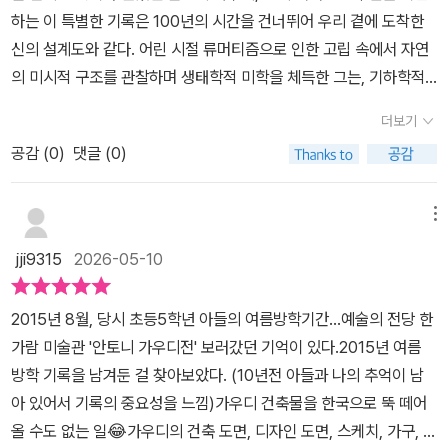
느낄 수 있도록 할뿐만 아니라 모든 층에서 채광을 느낄 수 있도록 설
하는 이 특별한 기록은 100년의 시간을 건너뛰어 우리 곁에 도착한
계했다. 또한 중정의 1층에서 계단을 따라 위로 올라가면 벽과 천장
신의 설계도와 같다. 어린 시절 류머티즘으로 인한 고립 속에서 자연
곳곳에 꽃무늬 벽화가 있는데, 시간과 계절에 따라 색조와 농도가 미
의 미시적 구조를 관찰하며 생태학적 미학을 체득한 그는, 기하학적
묘하게 달라져 만화경을 들여다보는 듯한 꿈결 같은 분위기를 자아낸
엄밀함과 유기적 형태가 결합된 카탈루냐 모더니즘의 정수를 완성했
다. 가우디가 완공한 마지막 건축물인 카사 밀라는 아름다움과 실용
더보기
다. 사진 속 구엘 공원의 벤치에서 빛나는 트렌카디스(Trencadis)
성이 완벽하게 맞아떨어지는 가우디 건축양식의 결정판이라 할 수 있
공감 (
0
)
댓글 (0)
기법은 파쇄된 타일 조각을 재조합하여 구조물의 표면을 유동적인 생
다.
명체처럼 변모시키며, 사그라다 파밀리아의 첨탑 끝에서 찬란하게 빛
나는 성모의 별은 수학적 질서의 결정체인 포물면(Paraboloid) 구
메뉴
조를 통해 하늘을 향한 수직적 숭고미를 극대화한다. 그의 건축은 단
jji9315
2026-05-10
순히 벽을 세우는 건축가가 아니라, 수목의 분지 구조를 모방한 내부
기둥을 통해 숲의 공간감을 재현하고 태양의 궤적에 따른 자연 채광
2015년 8월, 당시 초등5학년 아들의 여름방학기간...예술의 전당 한
을 정교하게 조율하여 공간에 성스러운 숨결을 불어넣는 연금술이다.
가람 미술관 '안토니 가우디전' 보러갔던 기억이 있다.2015년 여름
평생을 독신으로 지내며 오직 신과 자연을 위한 건축에 헌신하다 전
방학 기록을 남겨둔 걸 찾아보았다. (10년전 아들과 나의 추억이 남
차 사고로 허망하게 생을 마감한 그의 삶은 비극적 서사 그 자체이나,
아 있어서 기록의 중요성을 느낌)가우디 건축물을 한국으로 뚝 떼어
그가 남긴 유산은 비정형의 미학 속에 숨겨진 고도의 구조 역학적 정
올 수도 없는 일😂가우디의 건축 도면, 디자인 도면, 스케치, 가구, 장
교함을 통해 현대 건축이 도달하지 못한 초월적 경지를 증명한다. 현