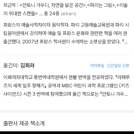
도록 하기 위해서였고 그 빛은 되찾은 생명과 새로워진 활력의 상징
최근작 :
<안토니 가우디, 자연을 닮은 공간>
,
<파리는 그림>
,
<미술
이었다. _(사그라다 파밀리아)
의 위대한 스캔들>
… 총 24종
(모두보기)
프랑스의 예술사학자이자 음악학자. 파리 고등예술교육원과 파리 시
립음악원에서 강의하며 예술 및 프랑스 문화와 관련한 책을 여러 권
출간했다. 2007년 프랑스 학사원이 수여하는 소렛상을 받았다. 『미
술의 위대한 스캔들』 『예술사 TOP10』 『파리는 그림』 『프랑스 건축
물의 시각적 역사』 『핵심 서양미술사』 『그림으로 보는 성경』 등 그의
옮긴이:
김희라
저자파일
신간알림 신청
저서는 세계 17개 언어로 번역 출간되었다.
이화여자대학교 통번역대학원에서 한불 번역을 전공하였다. 『라페루
즈의 세계 일주 항해기』 공역과 MBC 어린이 과학 프로그램인 〈키즈
사이언스〉 시즌 3 번역에 참여했으며 옮긴 책으로는 『안토니 가우디,
자연을 닮은 공간』 『우주를 품은 미술관』 『한 권에 담은 경이로운 우
주의 역사』 『필경사 바틀비』 등이 있다.
출판사 제공 책소개