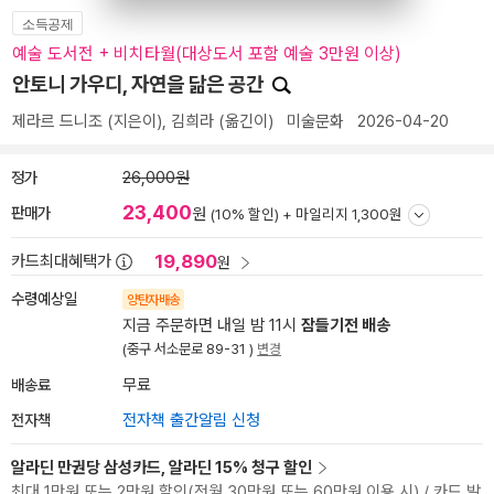
소득공제
예술 도서전 + 비치타월(대상도서 포함 예술 3만원 이상)
안토니 가우디, 자연을 닮은 공간
제라르 드니조
(지은이),
김희라
(옮긴이)
미술문화
2026-04-20
정가
26,000원
23,400
판매가
원
(10% 할인) +
마일리지 1,300원
19,890
카드최대혜택가
원
수령예상일
양탄자배송
지금 주문하면 내일 밤 11시
잠들기전 배송
(중구 서소문로 89-31 )
변경
배송료
무료
전자책
전자책 출간알림 신청
알라딘 만권당 삼성카드, 알라딘 15% 청구 할인
최대 1만원 또는 2만원 할인(전월 30만원 또는 60만원 이용 시) / 카드 발