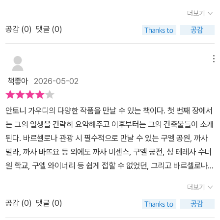
식, 당대의 기록 사진, 멀티미디어, 건축물 모형 등 200여점의 전시
수선 아치(Catenary Arch)의 유연한 곡선미와 자연 모티프가 결합
더보기
물을 통해 그의 건축 세계를 입체적으로 접하는 전시였다. ㆍㆍ최근
된 이 책의 연대기는 우리가 머무는 공간이 어떻게 자연의 섭리를 닮
공감 (
0
)
댓글 (0)
<미술문화사> 에서 나온 이 책을 보면서 10여년전 '안토니 가우디전'
아갈 수 있는지에 대한 가장 찬란한 답변을 제시하며, 가우디라는 거
이 떠오르고, 가우디의 일생과 가우디 건축에 대해 살펴보는 시간이
대한 우주를 한 권의 예술적 명상으로 치환하여 보여주었다. 좋은 책
되었다.사그라다 파밀리아, 구엘공원, 카사 비센스, 카사 바트요, 카사
메뉴
감사합니다 @misul_sister2023#안토니가우디자연을닮은공간 #
밀라 등등..한 사람이 어쩜 스페인뿐만 아니라 전세계인을 스페인으
숨비공작소 #가우디건축 #숨비책방
책좋아
2026-05-02
로 향하게 만드는 독특한 건축물을 만들어냈는지...그리고 그 중 7개
의 건축물이 유네스코 세계문화유산에 등재되어 있을 정도다.1883
안토니 가우디의 다양한 작품을 만날 수 있는 책이다. 첫 번째 장에서
년에 시작해서 현재까지 140여년째 진행중인 사그라다 파밀리아 성
는 그의 일생을 간략히 요약해주고 이후부터는 그의 건축물들이 소개
당은 정말 경이롭기까지 하다.비록 아직 사그라다 파밀리아 성당을
된다. 바르셀로나 관광 시 필수적으로 만날 수 있는 구엘 공원, 까사
못 봤어도 이 책에 (무려 24페이지에 해당하는 글과 사진으로) 성당
밀라, 까사 바뜨요 등 외에도 까사 비센스, 구엘 궁전, 성 테레사 수녀
건립과정이 상세하게 안내되어 있어 마치 성당을 직접 보고 있고 내
원 학교, 구엘 와이너리 등 쉽게 접할 수 없었던, 그리고 바르셀로나
부에 들어간 듯한 느낌을 받을수 있는 넘 귀하고 유용한 책이다.🏷외
이외 다른 지역에 있는 건축물들도 소개해주어 그의 다양한 작품을
관을 감상하든 내부 공간을 거닐든, 방문객은 끊임없이 시선을 위로
더보기
감상할 수 있다는 점이 좋았다. 평소 건축에 대한 관심이 많았기에 각
끌어올리게 되며 그 과정에서 압도적인 규모를 파악하게 된다. 이 거
공감 (
0
)
댓글 (0)
각에 대한 건축적 특징과 가우디의 의도 등 여러 가지 요소에 대한 설
대함은 그 자체로 인간 세계의 미미함에 대한 항변이자 진정한 삶은