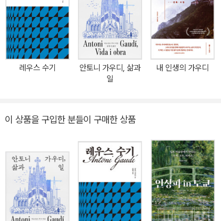
기를 현장감 있게 경험할 것이다. 안토니 가우디 서거 100주년 기념
판 자연을 바라보는 경외의 눈빛 도달하지 못하더라도 나아가는 발걸
음 어느 것 하나 소홀히 하지 않는 태도 안토니 가우디의 시선을 따라
가다 “직선은 인간에게 속한 것이요, 곡선은 신에게 속한 것이다” 자
연에서 건축의 성소를 지어 올린 천재 건축가 마르쿠스 아우렐리우
레우스 수기
안토니 가우디, 삶과
내 인생의 가우디
스, 라이너 마리아 릴케, 헤르만 헤세, 안토니 가우디…. 분야를 막론
일
하고 모든 거장의 선택은 자연이었다. 태초의 상태, 근본으로, 본질로
돌아가는 것이다. 안토니 가우디는 자신의 온 삶을 건축에 바쳤다. 학
생 시절 건축을 배우면서 깨달은 점은 모든 생명의 본질, 즉 자연에 초
이 상품을 구입한 분들이 구매한 상품
점을 두어야 한다는 것이었다. 그는 전통적인 도면 중심의 설계 대신
자연의 구조를 분석하고 실험하여 자신의 작품에 적용했다. 카사 비
센스를 지을 때는 부지에서 발견한 메리골드를 타일에 새겼고, 주변
에서 자라난 야자수 잎을 정문 철책에 활용했다. 엘 카프리초 건축 과
정에서는 땅을 파내며 나온 돌은 담장과 계단, 오솔길의 경계석으로
사용하기도 했다. 가우디의 이러한 건축 철학은 구엘 공원에서 절정
에 달한다. 그는 지형을 깎아내는 대신 산의 경사를 따라 돌을 쌓아 올