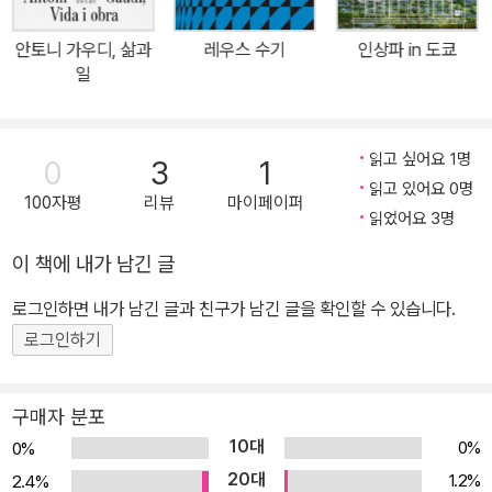
린 고가도로를 만들고 동굴 같은 회랑을 설계했다. 공원의 상징인 도
롱뇽 분수는 연금술의 불사조와 카탈루냐의 수호 상징인 용을 결합한
안토니 가우디, 삶과
레우스 수기
인상파 in 도쿄
형상으로, 깨진 세라믹 조각을 활용한 트렌카디스 기법을 통해 자연
일
의 다채로운 색감을 완벽히 재현해냈다. 가우디의 자연주의적 사유가
도달한 최종 목적지는 역시 사그라다 파밀리아 성당이다. 그는 나뭇
읽고 싶어요 1명
가지처럼 갈라지는 기둥 구조로 지붕의 하중을 지탱하면서 숲속에 있
0
3
1
읽고 있어요 0명
는 듯한 신비로운 빛의 향연을 구현했다. 포물선과 쌍곡선 등 자연계
100자평
리뷰
마이페이퍼
읽었어요 3명
에 존재하는 기하학적 형태를 건축의 핵심 원리로 도입한 시도는 기
존 건축의 문법을 완전히 파괴하는 혁명이었다. 이처럼 그에게 사그
이 책에 내가 남긴 글
라다 파밀리아는 신이 만든 위대한 창조물인 자연을 지상에 새로이
로그인하면 내가 남긴 글과 친구가 남긴 글을 확인할 수 있습니다.
기록하는 숭고한 찬가였다. 홀로 자연을 관찰하던 허약한 소년, 바르
로그인하기
셀로나에 신의 숲을 짓다 자연을 닮은 독창적인 건축양식을 창조해
위대한 건축가로 널리 인정받는 안토니 가우디. 그의 작품은 부드러
운 곡선과 밝은 색채로 유명하지만 가우디는 어린 시절부터 류머티즘
구매자 분포
관절염을 앓는 등 건강이 좋지 않았으며 24살이라는 어린 나이에 형
10대
0%
0%
과 어머니를 잃었고 말년에는 전차 사고로 불행히 목숨을 잃었다. 그
20대
1.2%
2.4%