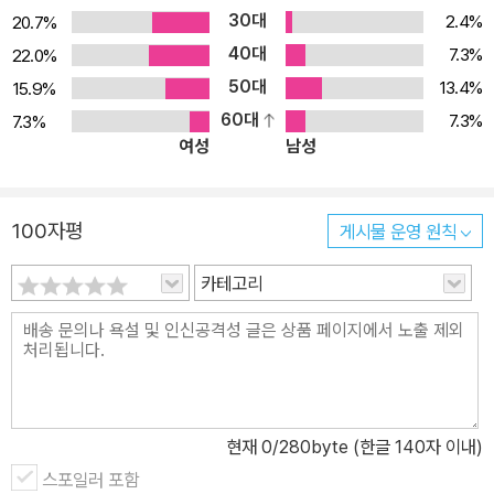
러나 가우디는 자신의 삶을 비극으로만 점철하지 않았다. 유년 시절
30대
2.4%
20.7%
가우디는 허약한 체질 탓에 친구들과 어울리는 대신 홀로 자연을 관
40대
7.3%
22.0%
찰하며 시간을 보냈다. 그는 나무나 뼈 등 자연물의 구조에서 건축의
50대
13.4%
15.9%
근본 원리를 발견했고, 이는 훗날 그가 “직선은 인간에게 속한 것이
60대
7.3%
7.3%
요, 곡선은 신에게 속한 것”이라고 정의한 독창적인 건축 철학의 밑거
여성
남성
름이 되었다. 1876년 의학도였던 형 프란세스크의 갑작스러운 죽음
은 그에게 인간 존재의 덧없음과 행위의 허망함에 대한 깊은 사색을
안겨주었으나, 가우디는 이 슬픔을 예술과 종교로 소화했다. 가우디
100자평
게시물 운영 원칙
에게 건축은 단순히 건물을 짓는 행위가 아니라, 시련을 딛고 신과 자
카테고리
연의 섭리를 지상에 구현하는 숭고한 구도의 과정이었다. 특히 1883
년, 서른을 갓 넘긴 나이에 사그라다 파밀리아의 책임 건축가로 임명
된 것은 그의 인생에서 중대한 전환점이 되었다. 그는 생의 마지막 4
0여 년을 이 성당에 온전히 바쳤으며, 말년에는 작업실에서 거주하며
구도자적인 삶을 살았다. 비록 그는 완공을 보지 못한 채 눈을 감았으
나, 그가 설계한 건축물은 오늘날까지도 전 세계인에게 경외심과 영
현재
0
/280byte (한글 140자 이내)
감을 불어넣고 있다. “어느 것 하나 소홀히 하지 않는다” 아름다움과
스포일러 포함